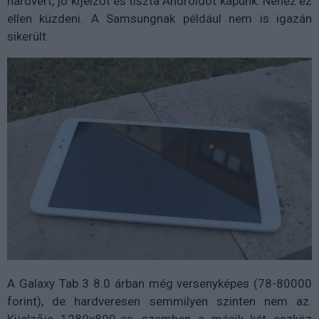
hardvert, jó kijelzőt és tiszta Androidot kapunk. Nehéz ez
ellen küzdeni. A Samsungnak például nem is igazán
sikerült.
A Galaxy Tab 3 8.0 árban még versenyképes (78-80000
forint), de hardveresen semmilyen szinten nem az.