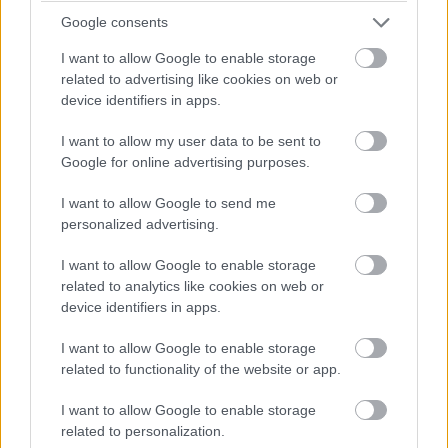
Google consents
I want to allow Google to enable storage
Észak-Korea lemásolta a Mac
related to advertising like cookies on web or
device identifiers in apps.
OS X-et
I want to allow my user data to be sent to
Google for online advertising purposes.
Kedvencekhez
I want to allow Google to send me
Wiezner István
|
2014 február 4. 17:00
personalized advertising.
I want to allow Google to enable storage
Már nem a Windowsra hasonlít az ország
related to analytics like cookies on web or
operációs rendszere.
device identifiers in apps.
I want to allow Google to enable storage
related to functionality of the website or app.
Informatikai szempontból Észak-Korea határozottan
I want to allow Google to enable storage
nem az innováció melegágya, azonban a jobb
related to personalization.
körülmények közt élő, számítógéppel is rendelkező