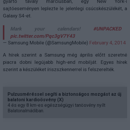
gyártó tavaly márciusban, egy New York-i
sajtóeseményen leplezte le jelenlegi csúcskészülékét, a
Galaxy S4-et.
Mark your calendars!
#UNPACKED
pic.twitter.com/Pqc3gV7Y43
— Samsung Mobile (@SamsungMobile)
February 4, 2014
A hírek szerint a Samsung még április előtt szeretné
piacra dobni legújabb high-end mobilját. Egyes hírek
szerint a készüléket íriszszkennerrel is felszerelték.
Pulzusméréssel segíti a biztonságos mozgást az új
balatoni kardioösvény (X)
4 és egy 8 km-es egészségügyi tanösvény nyílt
Balatonalmádiban.