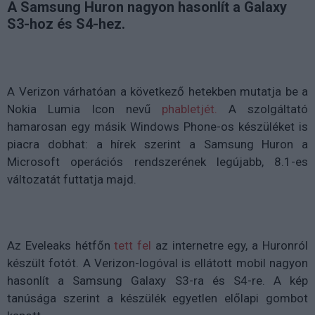
A Samsung Huron nagyon hasonlít a Galaxy
S3-hoz és S4-hez.
A Verizon várhatóan a következő hetekben mutatja be a
Nokia Lumia Icon nevű
phabletjét.
A szolgáltató
hamarosan egy másik Windows Phone-os készüléket is
piacra dobhat: a hírek szerint a Samsung Huron a
Microsoft operációs rendszerének legújabb, 8.1-es
változatát futtatja majd.
Az Eveleaks hétfőn
tett fel
az internetre egy, a Huronról
készült fotót. A Verizon-logóval is ellátott mobil nagyon
hasonlít a Samsung Galaxy S3-ra és S4-re. A kép
tanúsága szerint a készülék egyetlen előlapi gombot