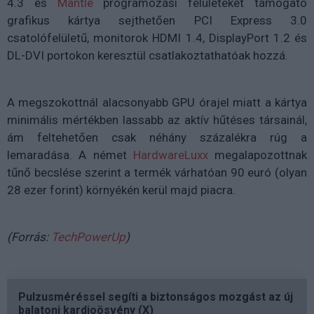
4.3 és
Mantle
programozási felületeket támogató
grafikus kártya sejthetően PCI Express 3.0
csatolófelületű, monitorok HDMI 1.4, DisplayPort 1.2 és
DL-DVI portokon keresztül csatlakoztathatóak hozzá.
A megszokottnál alacsonyabb GPU órajel miatt a kártya
minimális mértékben lassabb az aktív hűtéses társainál,
ám feltehetően csak néhány százalékra rúg a
lemaradása. A német
HardwareLuxx
megalapozottnak
tűnő becslése szerint a termék várhatóan 90 euró (olyan
28 ezer forint) környékén kerül majd piacra.
(Forrás:
TechPowerUp
)
Pulzusméréssel segíti a biztonságos mozgást az új
balatoni kardioösvény (X)