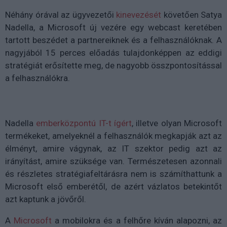
Néhány órával az ügyvezetői
kinevezését
követően Satya
Nadella, a Microsoft új vezére egy webcast keretében
tartott beszédet a partnereiknek és a felhasználóknak. A
nagyjából 15 perces előadás tulajdonképpen az eddigi
stratégiát erősítette meg, de nagyobb összpontosítással
a felhasználókra.
Nadella
emberközpontú IT-t ígért
, illetve olyan Microsoft
termékeket, amelyeknél a felhasználók megkapják azt az
élményt, amire vágynak, az IT szektor pedig azt az
irányítást, amire szüksége van. Természetesen azonnali
és részletes stratégiafeltárásra nem is számíthattunk a
Microsoft első emberétől, de azért vázlatos betekintőt
azt kaptunk a jövőről.
A
Microsoft
a mobilokra és a felhőre kíván alapozni, az