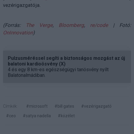
vezérigazgatója.
(Forrás:
The Verge
,
Bloomberg
,
re/code
| Fotó:
OnInnovation
)
Pulzusméréssel segíti a biztonságos mozgást az új
balatoni kardioösvény (X)
4 és egy 8 km-es egészségügyi tanösvény nyílt
Balatonalmádiban.
Címkék:
#microsoft
#bill gates
#vezérigazgató
#ceo
#satya nadella
#közélet