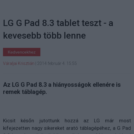
LG G Pad 8.3 tablet teszt - a
kevesebb több lenne
Kedvencekhez
Váraljai Krisztián
|
2014 február 4. 15:55
Az LG G Pad 8.3 a hiányosságok ellenére is
remek táblagép.
Kicsit későn jutottunk hozzá az LG már most
kifejezetten nagy sikereket arató táblagépéhez, a G Pad