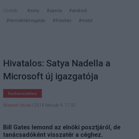
Címkék:
#sony
#xperia
#android
#terméktámogatás
#frissítés
#mobil
Hivatalos: Satya Nadella a
Microsoft új igazgatója
Kedvencekhez
Wiezner István
|
2014 február 4. 17:30
Bill Gates lemond az elnöki posztjáról, de
tanácsadóként visszatér a céghez.