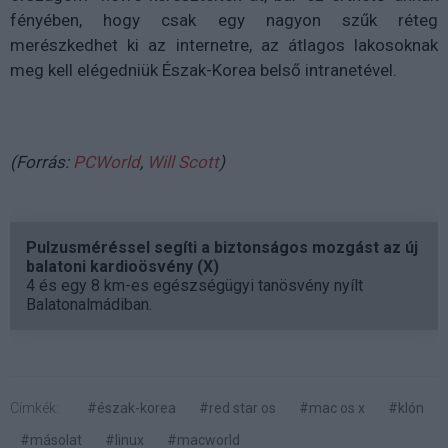
fényében, hogy csak egy nagyon szűk réteg
merészkedhet ki az internetre, az átlagos lakosoknak
meg kell elégedniük Észak-Korea belső intranetével.
(Forrás:
PCWorld
,
Will Scott
)
Pulzusméréssel segíti a biztonságos mozgást az új
balatoni kardioösvény (X)
4 és egy 8 km-es egészségügyi tanösvény nyílt
Balatonalmádiban.
Címkék:
#észak-korea
#red star os
#mac os x
#klón
#másolat
#linux
#macworld