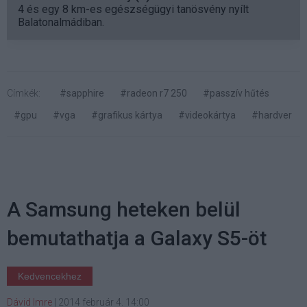
4 és egy 8 km-es egészségügyi tanösvény nyílt
Balatonalmádiban.
Címkék:
#sapphire
#radeon r7 250
#passzív hűtés
#gpu
#vga
#grafikus kártya
#videokártya
#hardver
A Samsung heteken belül
bemutathatja a Galaxy S5-öt
Kedvencekhez
Dávid Imre
|
2014 február 4. 14:00