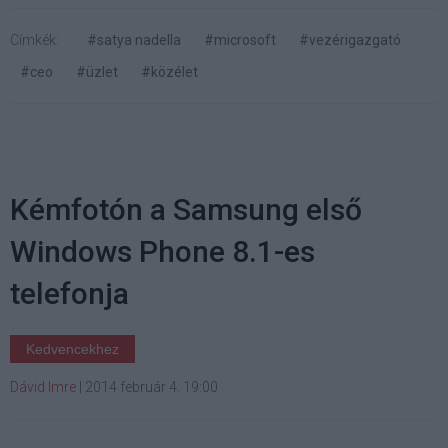
Címkék:
#satya nadella
#microsoft
#vezérigazgató
#ceo
#üzlet
#közélet
Kémfotón a Samsung első
Windows Phone 8.1-es
telefonja
Kedvencekhez
Dávid Imre
|
2014 február 4. 19:00