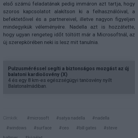
első számú feladatának pedig immáron azt tartja, hogy
szoros kapcsolatot alakítson ki a felhasználóival, a
befektetőivel és a partnereivel, illetve nagyon figyeljen
mindegyikük véleményére. Nadella azt is hozzátette,
hogy ugyan rengeteg időt töltött már a Microsoftnál, az
új szerepkörében neki is lesz mit tanulnia.
Pulzusméréssel segíti a biztonságos mozgást az új
balatoni kardioösvény (X)
4 és egy 8 km-es egészségügyi tanösvény nyílt
Balatonalmádiban.
Címkék:
#microsoft
#satya nadella
#nadella
#windows
#surface
#ceo
#bill gates
#steve
ballmer
#közélet