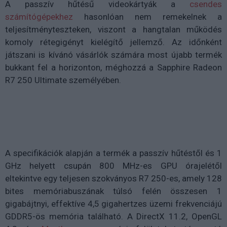
A passzív hűtésű videokártyák a
csendes
számítógépekhez
hasonlóan nem remekelnek a
teljesítményteszteken, viszont a hangtalan működés
komoly rétegigényt kielégítő jellemző. Az időnként
játszani is kívánó vásárlók számára most újabb termék
bukkant fel a horizonton, méghozzá a Sapphire Radeon
R7 250 Ultimate személyében.
A specifikációk alapján a termék a passzív hűtéstől és 1
GHz helyett csupán 800 MHz-es GPU órajelétől
eltekintve egy teljesen szokványos R7 250-es, amely 128
bites memóriabuszának túlsó felén összesen 1
gigabájtnyi, effektíve 4,5 gigahertzes üzemi frekvenciájú
GDDR5-ös memória található. A DirectX 11.2, OpenGL