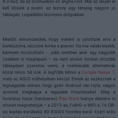
8.3-hoz, de az örömünkön ez aligha ront. Már az elején el
kell lőnünk a poént: ez bizony egy tényleg nagyon jó
táblagép. Legalábbis bizonyos dolgokban.
Mielőtt elmondanánk, hogy miként is jutottunk erre a
konklúzióra, nézzünk körbe a piacon. Ha ma valaki kisebb,
könnyen hordozható – jobb esetben akár egy nagyobb
zsebben is meglapuló – és nem utolsó sorban olcsóbb
táblagépet szeretne venni, a márkásabb alternatívák
közül nincs túl sok. A legfőbb kihívó a
Google Nexus 7
,
mely az ASUS műhelyében készül. Ennek az eszköznek a
legnagyobb előnye, hogy gyári Android van rajta, vagyis
azonnal megkapja a legújabb frissítéseket. Még a
hivatalos hazai (hardveres)
Play Store
hiánya ellenére is
olcsón megvehetjük – a 2013-as, FullHD-s WiFi-s, 16 GB-
os kiadás körülbelül 80-83000 forintba kerül. Ezért erős