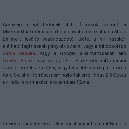
Aránylag megbízhatónak ítélt források szerint a
Microsoftnál már ezen a héten hivatalossá válhat a Steve
Ballmert leváltó vezérigazgató kiléte, a hír írásakor
elérhető legfrissebb pletykák szerint vagy a microsoftos
Satya Nadella
, vagy a Google alkalmazásában álló
Sundar Pichai
lesz az új CEO. A re/code információi
szerint inkább az előbbi, vagy legalábbis a régi motoros
Kara Swisher forrásai nem hallottak arról, hogy Bill Gates
az indiai származású szakembert fűzné.
Röviden összegezve a jelenlegi álláspont szerint Nadella