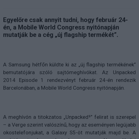
Egyelőre csak annyit tudni, hogy február 24-
én, a Mobile World Congress nyitónapján
mutatják be a cég „új flagship termékét”.
A Samsung hétfőn küldte ki az „új flagship termékének”
bemutatójára szóló sajtómeghívókat. Az Unpacked
2014 Episode 1 rendezvényt február 24-én rendezik
Barcelonában, a Mobile World Congress nyitónapján.
A meghívón a titokzatos „Unpacked⁵” felirat is szerepel
– a Verge szerint valószínű, hogy az eseményen legújabb
okostelefonjukat, a Galaxy S5-öt mutatják majd be. A