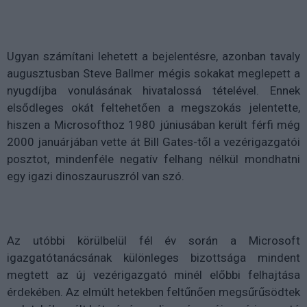
Ugyan számítani lehetett a bejelentésre, azonban tavaly
augusztusban Steve Ballmer mégis sokakat meglepett a
nyugdíjba vonulásának hivatalossá tételével. Ennek
elsődleges okát feltehetően a megszokás jelentette,
hiszen a Microsofthoz 1980 júniusában került férfi még
2000 januárjában vette át Bill Gates-től a vezérigazgatói
posztot, mindenféle negatív felhang nélkül mondhatni
egy igazi dinoszauruszról van szó.
Az utóbbi körülbelül fél év során a Microsoft
igazgatótanácsának különleges bizottsága mindent
megtett az új vezérigazgató minél előbbi felhajtása
érdekében. Az elmúlt hetekben feltűnően megsűrűsödtek