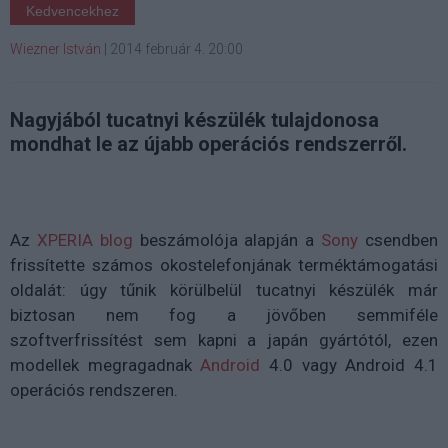
Kedvencekhez
Wiezner István
|
2014 február 4. 20:00
Nagyjából tucatnyi készülék tulajdonosa
mondhat le az újabb operációs rendszerről.
Az
XPERIA blog
beszámolója alapján a
Sony
csendben
frissítette számos okostelefonjának terméktámogatási
oldalát: úgy tűnik körülbelül tucatnyi készülék már
biztosan nem fog a jövőben semmiféle
szoftverfrissítést sem kapni a japán gyártótól, ezen
modellek megragadnak
Android
4.0 vagy Android 4.1
operációs rendszeren.