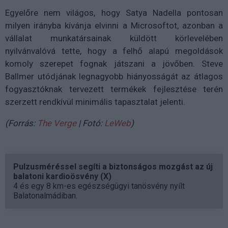
Egyelőre nem világos, hogy Satya Nadella pontosan
milyen irányba kívánja elvinni a Microsoftot, azonban a
vállalat munkatársainak küldött körlevelében
nyilvánvalóvá tette, hogy a felhő alapú megoldások
komoly szerepet fognak játszani a jövőben. Steve
Ballmer utódjának legnagyobb hiányosságát az átlagos
fogyasztóknak tervezett termékek fejlesztése terén
szerzett rendkívül minimális tapasztalat jelenti.
(Forrás:
The Verge
| Fotó:
LeWeb
)
Pulzusméréssel segíti a biztonságos mozgást az új
balatoni kardioösvény (X)
4 és egy 8 km-es egészségügyi tanösvény nyílt
Balatonalmádiban.