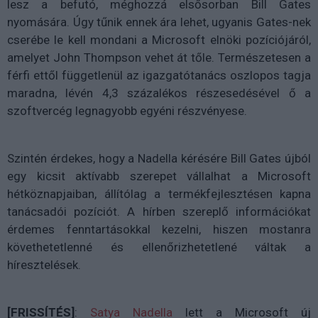
lesz a befutó, méghozzá elsősorban Bill Gates
nyomására. Úgy tűnik ennek ára lehet, ugyanis Gates-nek
cserébe le kell mondani a Microsoft elnöki pozíciójáról,
amelyet John Thompson vehet át tőle. Természetesen a
férfi ettől függetlenül az igazgatótanács oszlopos tagja
maradna, lévén 4,3 százalékos részesedésével ő a
szoftvercég legnagyobb egyéni részvényese.
Szintén érdekes, hogy a Nadella kérésére Bill Gates újból
egy kicsit aktívabb szerepet vállalhat a Microsoft
hétköznapjaiban, állítólag a termékfejlesztésen kapna
tanácsadói pozíciót. A hírben szereplő információkat
érdemes fenntartásokkal kezelni, hiszen mostanra
követhetetlenné és ellenőrizhetetlené váltak a
híresztelések.
[FRISSÍTÉS]
:
Satya Nadella
lett a Microsoft új