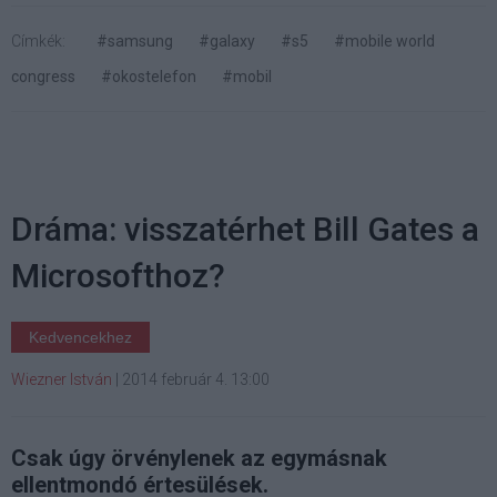
Címkék:
#samsung
#galaxy
#s5
#mobile world
congress
#okostelefon
#mobil
Dráma: visszatérhet Bill Gates a
Microsofthoz?
Kedvencekhez
Wiezner István
|
2014 február 4. 13:00
Csak úgy örvénylenek az egymásnak
ellentmondó értesülések.