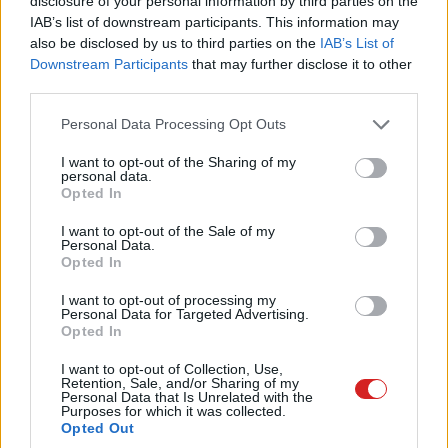
disclosure of your personal information by third parties on the
IAB’s list of downstream participants. This information may
A Verge szerint nem lehetetlen, hogy a Samsung a
also be disclosed by us to third parties on the
IAB’s List of
barcelonai Mobile World Congressen, a
Galaxy S5-tel egy
Downstream Participants
that may further disclose it to other
időben
, fogja bemutatni új Windows Phone-os
third parties.
telefonjait is.
Please note that this website/app uses one or more Google
Personal Data Processing Opt Outs
services and may gather and store information including but
not limited to your visit or usage behaviour. You may click to
I want to opt-out of the Sharing of my
personal data.
grant or deny consent to Google and its third-party tags to
Pulzusméréssel segíti a biztonságos mozgást az új
Opted In
use your data for below specified purposes in below Google
balatoni kardioösvény (X)
4 és egy 8 km-es egészségügyi tanösvény nyílt
consent section.
I want to opt-out of the Sale of my
Balatonalmádiban.
Personal Data.
Opted In
I want to opt-out of processing my
Personal Data for Targeted Advertising.
Opted In
Címkék:
#samsung
#huron
#windows phone
I want to opt-out of Collection, Use,
#verizon
#mobil
Retention, Sale, and/or Sharing of my
Personal Data that Is Unrelated with the
Purposes for which it was collected.
Opted Out