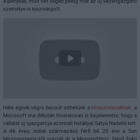
a pletykák, múlt hét végén pedig már az új vezérigazgató
személye is kiszivárgott.
Hála égnek végre búcsút inthetünk a
híreszteléseknek
: a
Microsoft ma délután hivatalosan is bejelentette, hogy a
vállalat új igazgatója azonnali hatállyal Satya Nadella lett.
A 46 éves, indiai származású férfi bő 20 éve a Sun
Microsystems-től igazolt át a Microsofthoz, felső fokú