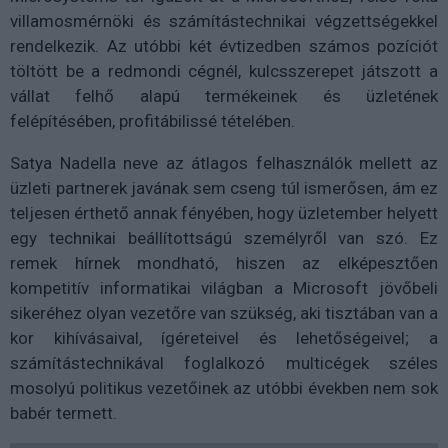
villamosmérnöki és számítástechnikai végzettségekkel
rendelkezik. Az utóbbi két évtizedben számos pozíciót
töltött be a redmondi cégnél, kulcsszerepet játszott a
vállat felhő alapú termékeinek és üzletének
felépítésében, profitábilissé tételében.
Satya Nadella neve az átlagos felhasználók mellett az
üzleti partnerek javának sem cseng túl ismerősen, ám ez
teljesen érthető annak fényében, hogy üzletember helyett
egy technikai beállítottságú személyről van szó. Ez
remek hírnek mondható, hiszen az elképesztően
kompetitív informatikai világban a Microsoft jövőbeli
sikeréhez olyan vezetőre van szükség, aki tisztában van a
kor kihívásaival, ígéreteivel és lehetőségeivel; a
számítástechnikával foglalkozó multicégek széles
mosolyú politikus vezetőinek az utóbbi években nem sok
babér termett.