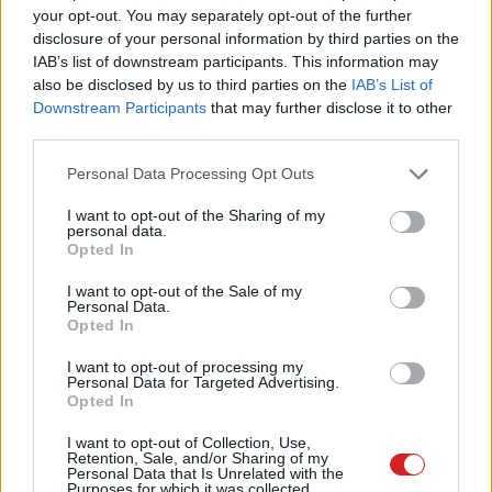
your opt-out. You may separately opt-out of the further
Az okosszemüvegek kiirtják az
disclosure of your personal information by third parties on the
okostelefonokat
IAB’s list of downstream participants. This information may
PCW.lite
| 2017.08.07 15:00
also be disclosed by us to third parties on the
IAB’s List of
Downstream Participants
that may further disclose it to other
Nem unatkoznak majd sokáig a
third parties.
Windows Insiderek
Please note that this website/app uses one or more Google
Szoftver
| 2016.07.31 17:00
Personal Data Processing Opt Outs
services and may gather and store information including but
not limited to your visit or usage behaviour. You may click to
I want to opt-out of the Sharing of my
Napokon belül elkészül a Windows
personal data.
grant or deny consent to Google and its third-party tags to
10 Anniversary Update
Opted In
use your data for below specified purposes in below Google
Szoftver
| 2016.07.07 18:00
consent section.
I want to opt-out of the Sale of my
Personal Data.
Telepíthető a Windows 10 Insider
Opted In
Preview build 10525
I want to opt-out of processing my
Szoftver
| 2015.08.19 16:00
Personal Data for Targeted Advertising.
Opted In
Mit kapnak következőre a
Windows Insiderek?
I want to opt-out of Collection, Use,
Retention, Sale, and/or Sharing of my
Szoftver
| 2015.07.30 21:00
Personal Data that Is Unrelated with the
Purposes for which it was collected.