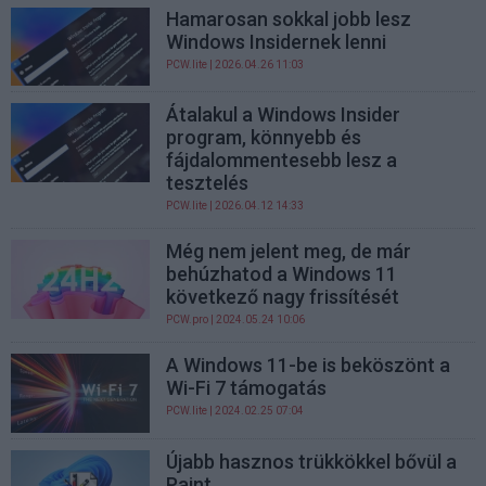
Hamarosan sokkal jobb lesz
Windows Insidernek lenni
PCW.lite
| 2026.04.26 11:03
Átalakul a Windows Insider
program, könnyebb és
fájdalommentesebb lesz a
tesztelés
PCW.lite
| 2026.04.12 14:33
Még nem jelent meg, de már
behúzhatod a Windows 11
következő nagy frissítését
PCW.pro
| 2024.05.24 10:06
A Windows 11-be is beköszönt a
Wi-Fi 7 támogatás
PCW.lite
| 2024.02.25 07:04
Újabb hasznos trükkökkel bővül a
Paint