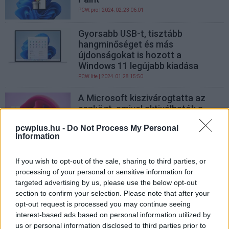
PCW.pro
| 2024.02.23 06:01
Gyorsabb USB-t, tisztább
hangminőséget és más
újdonságokat is hozott a
Windows 11 legújabb kiadása
PCW.lite
| 2024.01.28 15:50
A Microsoft kiszivárogtatta az
eszközt, amivel aktiválhatók a
Windows 11 rejtett funkciói
pcwplus.hu -
Do Not Process My Personal
PCW.lite
| 2023.08.04 15:37
Information
Már elérhetőek a Windows 11 ISO
If you wish to opt-out of the sale, sharing to third parties, or
fájljai
processing of your personal or sensitive information for
PCW.lite
| 2021.08.20 13:27
targeted advertising by us, please use the below opt-out
section to confirm your selection. Please note that after your
A jövőről árulkodik a Windows 10
opt-out request is processed you may continue seeing
legújabb előzetese
interest-based ads based on personal information utilized by
PCW.pro
| 2019.06.09 10:00
us or personal information disclosed to third parties prior to