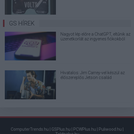
GS HÍREK
Nagyot lép előre a ChatGPT, eltűnik az
üzenetkorlát az ingyenes fiókokból
Hivatalos: Jim Carrey-vel készül az
élőszereplős Jetson család
ComputerTrends.hu
|
GSPlus.hu
|
PCWPlus.hu
|
Puliwood.hu
|
Zoldpalya.hu