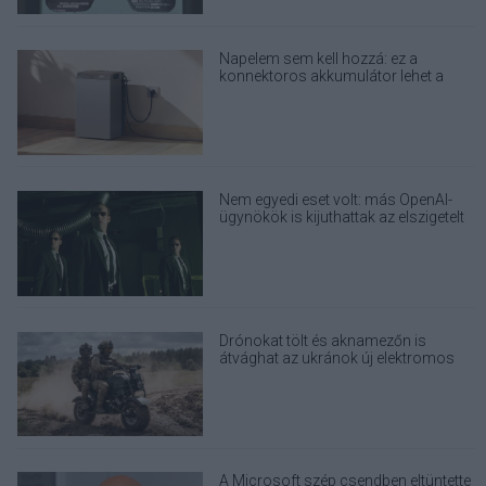
Napelem sem kell hozzá: ez a
konnektoros akkumulátor lehet a
takarékos otthonok következő nagy
dobása
Nem egyedi eset volt: más OpenAI-
ügynökök is kijuthattak az elszigetelt
tesztkörnyezetből
Drónokat tölt és aknamezőn is
átvághat az ukránok új elektromos
motorja
A Microsoft szép csendben eltüntette