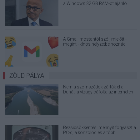
a Windows 32 GB RAM-ot ajánló
útmutatóját
A Gmail mostantól szól, mielőtt -
megint - kínos helyzetbe hoznád
magad
ZÖLD PÁLYA
Nem a szomszédok zárták el a
Dunát: a vízügy cáfolta az interneten
terjedő álhíreket
Rezsicsökkentés: mennyit fogyaszt a
PC-d, a konzolod és a többi
elektronikai eszközöd?