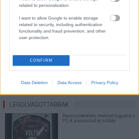
related to personalization.
I want to allow Google to enable storage
related to security, including authentication
functionality and fraud prevention, and other
user protection.
KÖVESS FACEBOOKON!
CONFIRM
Data Deletion
Data Access
Privacy Policy
LEGOLVASOTTABBAK
Rezsicsökkentés: mennyit fogyaszt a
PC-d, a konzolod és a többi
elektronikai eszközöd?