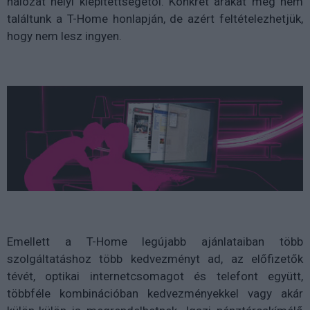
hálózat helyi kiépítettségétől. Konkrét árakat még nem
találtunk a T-Home honlapján, de azért feltételezhetjük,
hogy nem lesz ingyen.
Emellett a T-Home legújabb ajánlataiban több
szolgáltatáshoz több kedvezményt ad, az előfizetők
tévét, optikai internetcsomagot és telefont együtt,
többféle kombinációban kedvezményekkel vagy akár