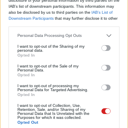
disclosure of your personal information by third parties on the
IAB’s list of downstream participants. This information may
PC World
|
2009 szeptember 1. 16:39
also be disclosed by us to third parties on the
IAB’s List of
Downstream Participants
that may further disclose it to other
third parties.
Ha rövid ideig elérhetetlen lenne a PC World
Please note that this website/app uses one or more Google
Personal Data Processing Opt Outs
Online, a hiba nem az Ön készülékében van.
services and may gather and store information including but
not limited to your visit or usage behaviour. You may click to
I want to opt-out of the Sharing of my
personal data.
grant or deny consent to Google and its third-party tags to
Opted In
use your data for below specified purposes in below Google
consent section.
Tisztelt Olvasóink!
I want to opt-out of the Sale of my
Personal Data.
Opted In
A PC World Online, valamint a hozzá kapcsolódó rovatok
I want to opt-out of processing my
Personal Data for Targeted Advertising.
és aloldalak mögött dolgozó szerveren ezekben a
Opted In
napokban kisebb karbantartási munkálatokat kell
elvégeznünk. Ezért előfordulhat, hogy rövidebb szünetek
I want to opt-out of Collection, Use,
Retention, Sale, and/or Sharing of my
állhatnak be oldalaink működésében - ezeket igyekszünk
Personal Data that Is Unrelated with the
Purposes for which it was collected.
a lehető legrövidebben, és általában a látogatottabb
Opted Out
időszakokon kívül elvégezni, de pár munkafázis sajnos