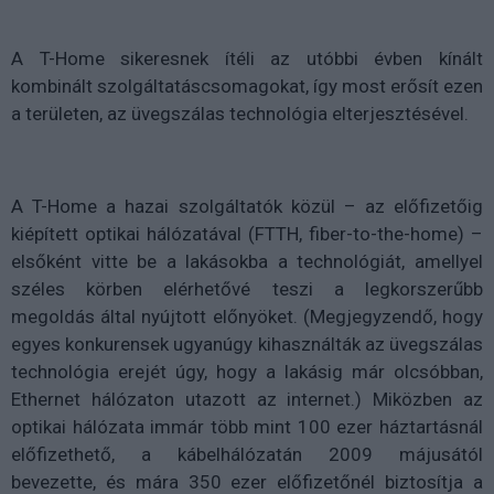
A T-Home sikeresnek ítéli az utóbbi évben kínált
kombinált szolgáltatáscsomagokat, így most erősít ezen
a területen, az üvegszálas technológia elterjesztésével.
A T-Home a hazai szolgáltatók közül – az előfizetőig
kiépített optikai hálózatával (FTTH, fiber-to-the-home) –
elsőként vitte be a lakásokba a technológiát, amellyel
széles körben elérhetővé teszi a legkorszerűbb
megoldás által nyújtott előnyöket. (Megjegyzendő, hogy
egyes konkurensek ugyanúgy kihasználták az üvegszálas
technológia erejét úgy, hogy a lakásig már olcsóbban,
Ethernet hálózaton utazott az internet.) Miközben az
optikai hálózata immár több mint 100 ezer háztartásnál
előfizethető, a kábelhálózatán 2009 májusától
bevezette, és mára 350 ezer előfizetőnél biztosítja a