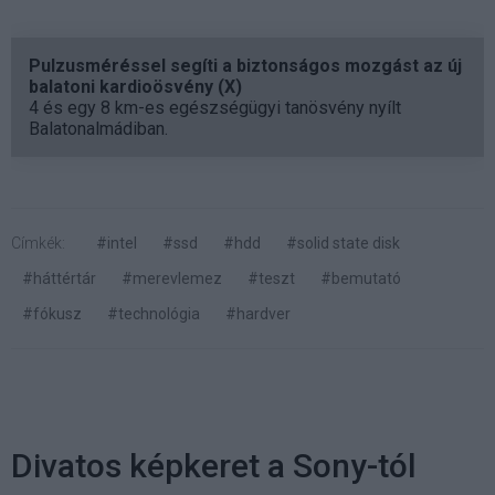
Pulzusméréssel segíti a biztonságos mozgást az új
balatoni kardioösvény (X)
4 és egy 8 km-es egészségügyi tanösvény nyílt
Balatonalmádiban.
Címkék:
#intel
#ssd
#hdd
#solid state disk
#háttértár
#merevlemez
#teszt
#bemutató
#fókusz
#technológia
#hardver
Divatos képkeret a Sony-tól