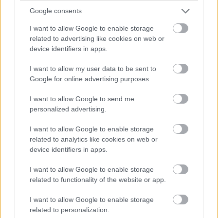
becsúszhat a "munkaórák" közben is.
Google consents
I want to allow Google to enable storage
related to advertising like cookies on web or
Ezekről igyekszünk előre jelzést adni, és természetesen
device identifiers in apps.
minél gyorsabban befejezni a "reszelést". Egy időpont
azonban már biztos, mégpedig szeptember 2-a, amikor
I want to allow my user data to be sent to
reggel 7:30 perctől kis ideig fennakadásokra lehet
Google for online advertising purposes.
számítani oldalaink elérhetőségében.
I want to allow Google to send me
personalized advertising.
Megértésüket előre is köszönjük!
I want to allow Google to enable storage
related to analytics like cookies on web or
device identifiers in apps.
I want to allow Google to enable storage
related to functionality of the website or app.
I want to allow Google to enable storage
related to personalization.