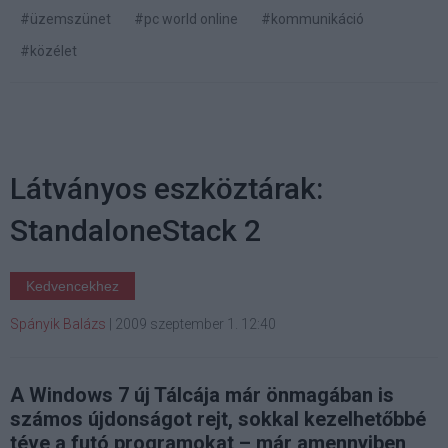
#üzemszünet
#pc world online
#kommunikáció
#közélet
Látványos eszköztárak:
StandaloneStack 2
Kedvencekhez
Spányik Balázs
|
2009 szeptember 1. 12:40
A Windows 7 új Tálcája már önmagában is
számos újdonságot rejt, sokkal kezelhetőbbé
téve a futó programokat – már amennyiben