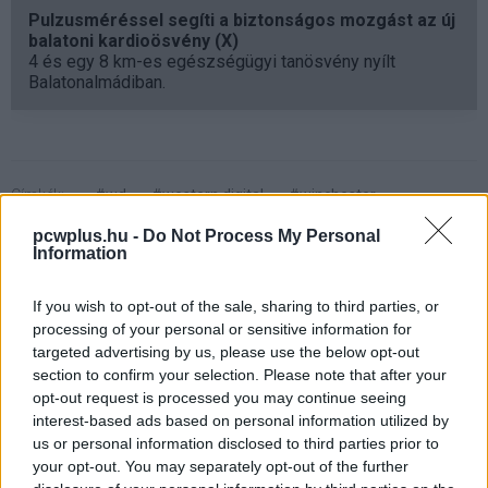
Pulzusméréssel segíti a biztonságos mozgást az új
balatoni kardioösvény (X)
4 és egy 8 km-es egészségügyi tanösvény nyílt
Balatonalmádiban.
Címkék:
#wd
#western digital
#winchester
#háttértár
#merevlemez
#hdd
#hardver
pcwplus.hu -
Do Not Process My Personal
Information
If you wish to opt-out of the sale, sharing to third parties, or
processing of your personal or sensitive information for
targeted advertising by us, please use the below opt-out
Figyelem! PC World Online
section to confirm your selection. Please note that after your
opt-out request is processed you may continue seeing
karbantartás
interest-based ads based on personal information utilized by
us or personal information disclosed to third parties prior to
your opt-out. You may separately opt-out of the further
Kedvencekhez