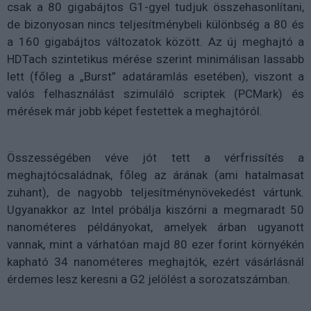
csak a 80 gigabájtos G1-gyel tudjuk összehasonlítani,
de bizonyosan nincs teljesítménybeli különbség a 80 és
a 160 gigabájtos változatok között. Az új meghajtó a
HDTach szintetikus mérése szerint minimálisan lassabb
lett (főleg a „Burst” adatáramlás esetében), viszont a
valós felhasználást szimuláló scriptek (PCMark) és
mérések már jobb képet festettek a meghajtóról.
Összességében véve jót tett a vérfrissítés a
meghajtócsaládnak, főleg az árának (ami hatalmasat
zuhant), de nagyobb teljesítménynövekedést vártunk.
Ugyanakkor az Intel próbálja kiszórni a megmaradt 50
nanométeres példányokat, amelyek árban ugyanott
vannak, mint a várhatóan majd 80 ezer forint környékén
kapható 34 nanométeres meghajtók, ezért vásárlásnál
érdemes lesz keresni a G2 jelölést a sorozatszámban.