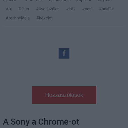
#új
#fiber
#üvegszálas
#iptv
#adsl
#adsl2+
#technológia
#közélet
Hozzászólások
A Sony a Chrome-ot