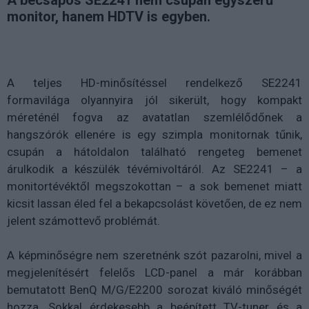
A becsapós SE2241 nem csupán egyszerű
monitor, hanem HDTV is egyben.
A teljes HD-minősítéssel rendelkező SE2241
formavilága olyannyira jól sikerült, hogy kompakt
méreténél fogva az avatatlan szemlélődőnek a
hangszórók ellenére is egy szimpla monitornak tűnik,
csupán a hátoldalon található rengeteg bemenet
árulkodik a készülék tévémivoltáról. Az SE2241 – a
monitortévéktől megszokottan – a sok bemenet miatt
kicsit lassan éled fel a bekapcsolást követően, de ez nem
jelent számottevő problémát.
A képminőségre nem szeretnénk szót pazarolni, mivel a
megjelenítésért felelős LCD-panel a már korábban
bemutatott BenQ M/G/E2200 sorozat kiváló minőségét
hozza. Sokkal érdekesebb a beépített TV-tuner és a