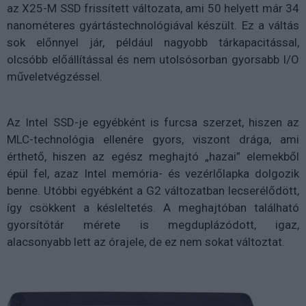
az X25-M SSD frissített változata, ami 50 helyett már 34
nanométeres gyártástechnológiával készült. Ez a váltás
sok előnnyel jár, például nagyobb tárkapacitással,
olcsóbb előállítással és nem utolsósorban gyorsabb I/O
műveletvégzéssel.
Az Intel SSD-je egyébként is furcsa szerzet, hiszen az
MLC-technológia ellenére gyors, viszont drága, ami
érthető, hiszen az egész meghajtó „hazai” elemekből
épül fel, azaz Intel memória- és vezérlőlapka dolgozik
benne. Utóbbi egyébként a G2 változatban lecserélődött,
így csökkent a késleltetés. A meghajtóban található
gyorsítótár mérete is megduplázódott, igaz,
alacsonyabb lett az órajele, de ez nem sokat változtat.