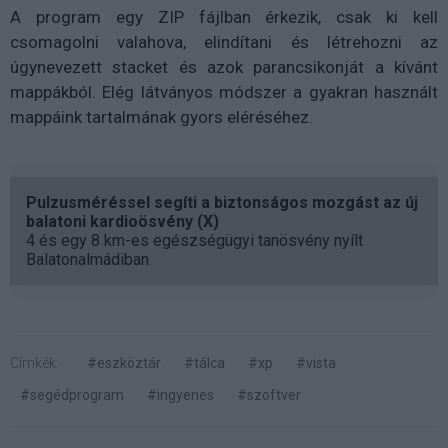
A program egy ZIP fájlban érkezik, csak ki kell
csomagolni valahova, elindítani és létrehozni az
úgynevezett stacket és azok parancsikonját a kívánt
mappákból. Elég látványos módszer a gyakran használt
mappáink tartalmának gyors eléréséhez.
Pulzusméréssel segíti a biztonságos mozgást az új
balatoni kardioösvény (X)
4 és egy 8 km-es egészségügyi tanösvény nyílt
Balatonalmádiban.
Címkék:
#eszköztár
#tálca
#xp
#vista
#segédprogram
#ingyenes
#szoftver