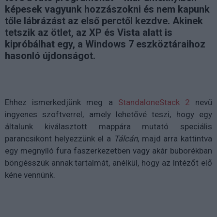
képesek vagyunk hozzászokni és nem kapunk
tőle lábrázást az első perctől kezdve. Akinek
tetszik az ötlet, az XP és Vista alatt is
kipróbálhat egy, a Windows 7 eszköztáraihoz
hasonló újdonságot.
Ehhez ismerkedjünk meg a
StandaloneStack 2
nevű
ingyenes szoftverrel, amely lehetővé teszi, hogy egy
általunk kiválasztott mappára mutató speciális
parancsikont helyezzünk el a
Tálcán
, majd arra kattintva
egy megnyíló fura faszerkezetben vagy akár buborékban
böngésszük annak tartalmát, anélkül, hogy az Intézőt elő
kéne vennünk.