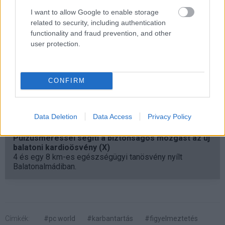
I want to allow Google to enable storage
related to security, including authentication
functionality and fraud prevention, and other
user protection.
CONFIRM
Data Deletion
Data Access
Privacy Policy
Pulzusméréssel segíti a biztonságos mozgást az új
balatoni kardioösvény (X)
4 és egy 8 km-es egészségügyi tanösvény nyílt
Balatonalmádiban.
Címkék:
#pc world
#karbantartás
#figyelmeztetés