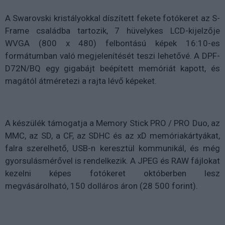
A Swarovski kristályokkal díszített fekete fotókeret az S-
Frame családba tartozik, 7 hüvelykes LCD-kijelzője
WVGA (800 x 480) felbontású képek 16:10-es
formátumban való megjelenítését teszi lehetővé. A DPF-
D72N/BQ egy gigabájt beépített memóriát kapott, és
magától átméretezi a rajta lévő képeket.
A készülék támogatja a Memory Stick PRO / PRO Duo, az
MMC, az SD, a CF, az SDHC és az xD memóriakártyákat,
falra szerelhető, USB-n keresztül kommunikál, és még
gyorsulásmérővel is rendelkezik. A JPEG és RAW fájlokat
kezelni képes fotókeret októberben lesz
megvásárolható, 150 dolláros áron (28 500 forint).