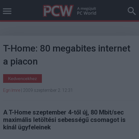
T-Home: 80 megabites internet
a piacon
Kedvencekhez
Egri Imre
|
2009 szeptember 2. 12:31
A T-Home szeptember 4-től új, 80 Mbit/sec
maximális letöltési sebességű csomagot is
kínál ügyfeleinek