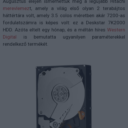
Augusztus elején ismerhettük meg a legújabb Hitachi
merevlemez
t, amely a világ első olyan 2 terabájtos
háttértára volt, amely 3.5 colos méretben akár 7200-as
fordulatszámra is képes volt: ez a Deskstar 7K2000
HDD. Azóta eltelt egy hónap, és a méltán híres
Western
Digital
is bemutatta ugyanilyen paraméterekkel
rendelkező termékét.