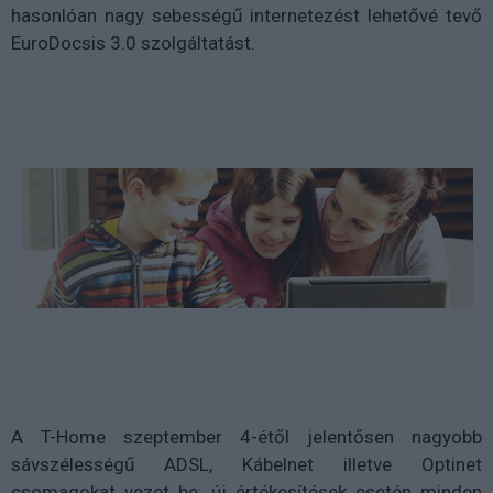
hasonlóan nagy sebességű internetezést lehetővé tevő
EuroDocsis 3.0 szolgáltatást.
A T-Home szeptember 4-étől jelentősen nagyobb
sávszélességű ADSL, Kábelnet illetve Optinet
csomagokat vezet be: új értékesítések esetén minden