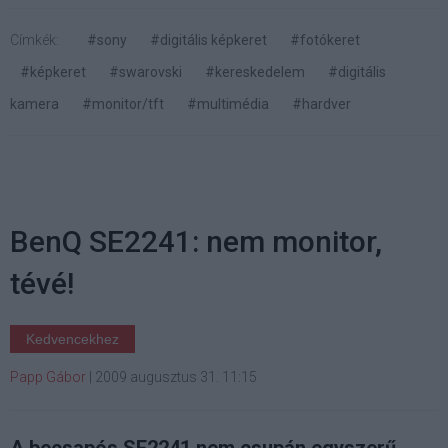
Címkék:
#sony
#digitális képkeret
#fotókeret
#képkeret
#swarovski
#kereskedelem
#digitális
kamera
#monitor/tft
#multimédia
#hardver
BenQ SE2241: nem monitor,
tévé!
Kedvencekhez
Papp Gábor
|
2009 augusztus 31. 11:15