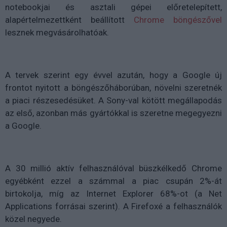
notebookjai és asztali gépei előretelepített,
alapértelmezettként beállított
Chrome böngészővel
lesznek megvásárolhatóak.
A tervek szerint egy évvel azután, hogy a Google új
frontot nyitott a böngészőháborúban, növelni szeretnék
a piaci részesedésüket. A Sony-val kötött megállapodás
az első, azonban más gyártókkal is szeretne megegyezni
a Google.
A 30 millió aktív felhasználóval büszkélkedő Chrome
egyébként ezzel a számmal a piac csupán 2%-át
birtokolja, míg az Internet Explorer 68%-ot (a Net
Applications forrásai szerint). A Firefoxé a felhasználók
közel negyede.