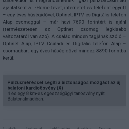
külön-külön is megrendelhetnek. Igazi pénztárcakímélő
ajánlatként a T-Home tévét, internetet és telefont együtt
– egy éves hűségidővel, Optinet, IPTV és Digitális telefon
Alap csomaggal – már havi 7690 forintért is ajánl
(természetesen az Optinet csomag legkisebb
változatáról van szó). A család minden tagjának szóló –
Optinet Alap, IPTV Családi és Digitális telefon Alap –
csomagban, egy éves hűségidővel mindez 8890 forintba
kerül.
Pulzusméréssel segíti a biztonságos mozgást az új
balatoni kardioösvény (X)
4 és egy 8 km-es egészségügyi tanösvény nyílt
Balatonalmádiban.
Címkék:
#internet
#előfizetés
#optikai
#gyors