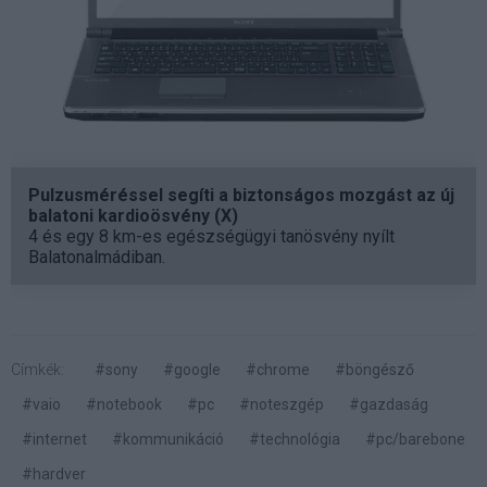
Pulzusméréssel segíti a biztonságos mozgást az új
balatoni kardioösvény (X)
4 és egy 8 km-es egészségügyi tanösvény nyílt
Balatonalmádiban.
Címkék:
#sony
#google
#chrome
#böngésző
#vaio
#notebook
#pc
#noteszgép
#gazdaság
#internet
#kommunikáció
#technológia
#pc/barebone
#hardver