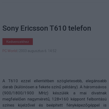
Sony Ericsson T610 telefon
Kedvencekhez
PC World
|
2003 augusztus 6. 14:52
A T610 ezzel ellentétben szögletesebb, elegánsabb
darab (különösen a fekete színű példány). A háromsávos
(900/1800/1900 MHz) készülék a mai divatnak
megfelelően nagyméretű, 128×160 képpont felbontású
színes kijelzővel és beépített fényképezőgéppel is