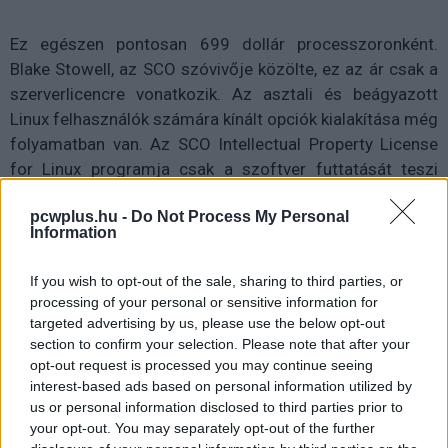
Ez egészen pontosan 699 dollár processzoronként.
Blake Stowell, az SCO szóvivője közölte, ez az ár csak a
szerverlicencre vonatkozik. Az asztali és beágyazott
Linux felhasználók számára kínált opciók kialakítása még
folyamatban van. Az SCO Intellectual Property License
for Linux programja csak a szoftver futtatását teszi
lehetővé, vagyis a forráskód megtekintését nem, mint
pcwplus.hu -
Do Not Process My Personal
ahogy a nyílt forráskódú termékként történő ingyenes
Information
forgalmazást sem.
If you wish to opt-out of the sale, sharing to third parties, or
Charles King, a Sageza Group elemzője túlságosan
processing of your personal or sensitive information for
magasnak tartja a díjat - ha olcsóbb volna, a
targeted advertising by us, please use the below opt-out
felhasználók szívesebben fizetnének néhány ezer dollárt,
section to confirm your selection. Please note that after your
opt-out request is processed you may continue seeing
hogy a kérdéssel később ne kelljen törődniük. Így viszont
interest-based ads based on personal information utilized by
a Linux felhasználók azt fogják követelni az SCO-tól,
us or personal information disclosed to third parties prior to
előbb bizonyítsa be, hogy övé a szellemi tulajdonjog. Az
your opt-out. You may separately opt-out of the further
akadékoskodók megjárhatják, helyezte kilátásba Stowell,