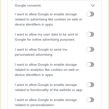
egér görgőjét
Google consents
I want to allow Google to enable storage
related to advertising like cookies on web or
Kedvencekhez
device identifiers in apps.
Csizmazia István
|
2003 augusztus 6. 09:02
I want to allow my user data to be sent to
Google for online advertising purposes.
I want to allow Google to send me
personalized advertising.
Az új típusú görgős egérrel nemcsak fel és le, hanem
jobbra és balra is mozgatni lehet képernyőn lévő
I want to allow Google to enable storage
related to analytics like cookies on web or
dokumentumot a navigációs sávok használata nélkül. Ez
device identifiers in apps.
különösen a nagyobb táblázatok kezelésekor, vagy a
méretes weboldalak megtekintésekor jöhet jól. A
I want to allow Google to enable storage
Microsoft szeptember 3-án kíván forgalomba hozni
related to functionality of the website or app.
három ferde görgős egeret, egyet vezetékes, kettőt
I want to allow Google to enable storage
pedig 27 MHz-en működő vezetéknélküli formában. A
related to personalization.
cég szóvivője elmondta, hogy a görgő lenyomásával a