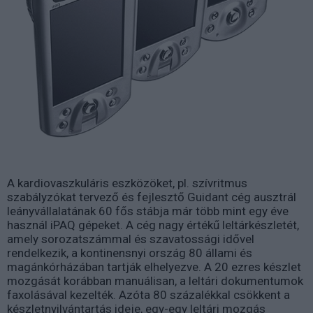
A kardiovaszkuláris eszközöket, pl. szívritmus
szabályzókat tervező és fejlesztő Guidant cég ausztrál
leányvállalatának 60 fős stábja már több mint egy éve
használ iPAQ gépeket. A cég nagy értékű leltárkészletét,
amely sorozatszámmal és szavatossági idővel
rendelkezik, a kontinensnyi ország 80 állami és
magánkórházában tartják elhelyezve. A 20 ezres készlet
mozgását korábban manuálisan, a leltári dokumentumok
faxolásával kezelték. Azóta 80 százalékkal csökkent a
készletnyilvántartás ideje, egy-egy leltári mozgás