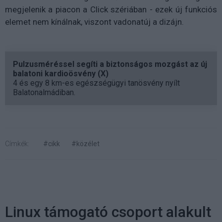
megjelenik a piacon a Click szériában - ezek új funkciós
elemet nem kínálnak, viszont vadonatúj a dizájn.
Pulzusméréssel segíti a biztonságos mozgást az új
balatoni kardioösvény (X)
4 és egy 8 km-es egészségügyi tanösvény nyílt
Balatonalmádiban.
Címkék:
#cikk
#közélet
Linux támogató csoport alakult