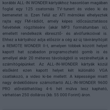
korábbi ALL-IN WONDER kártyákhoz hasonlóan magában
foglal egy 125 csatornás TV-tunert és video ki és
bemenetet is. Ezen felül az ATI mérnökei elhelyeztek
rajta egy FM-rádiót, amely képes időcsúsztatásos
felvételek rögzítésére (akár MP3 formátumban is),
emellett rendelkezik ébresztő- és alvófunkcióval is.
Ehhez a kártyához adja először a cég az új távirányítóját
a REMOTE WONDER II-t, amelyen többek között helyet
kapott hat szabadon programozható gomb is és
amellyel akár 20 méteres távolságból is vezérelhetjük a
számítógépünket. Az ALL-IN-WONDER kártyák közül
elsőként ezen kapott helyet két különálló VGA
csatlakozó, a video ki-be mellett. A képességei miatt
nagy érdeklődésre számottartó ALL-IN-WONDER 9600
PRO előreláthatólag 4-6 hét múlva lesz kapható,
várhatóan 250 dolláros (kb. 55 000 Forint) áron.