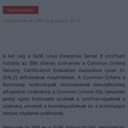
Kedvencekhez
Csizmazia István
|
2003 augusztus 6. 09:11
A két cég a SuSE Linux Enterprise Server 8 szoftvert
futtatta az IBM xSeries szerverein a Common Criteria
Security Certification Evaluation Assurance Level 2+
(EAL2) előírásainak megfelelően. A Common Criteria a
biztonsági technológiák tesztelésének nemzetközileg
elfogadott szabványa, a Common Criteria EAL tanúsítás
pedig egyre fontosabb azoknak a szoftvercégeknek a
számára, amelyek a kormányzatoknak és a biztonságra
kényes cégeknek szállítanak.
Nemcsak az IBM és a SuSE dolgozott EAL tanúsításon.