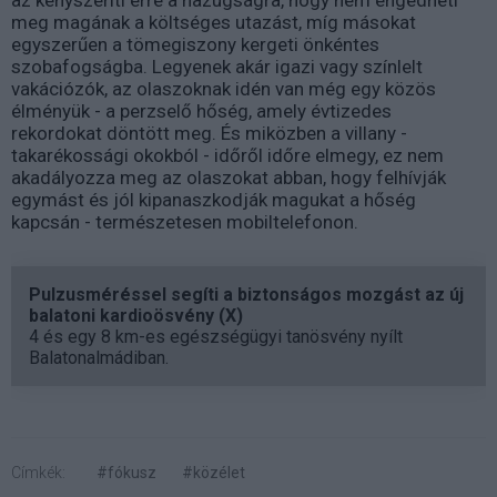
meg magának a költséges utazást, míg másokat
egyszerűen a tömegiszony kergeti önkéntes
szobafogságba. Legyenek akár igazi vagy színlelt
vakációzók, az olaszoknak idén van még egy közös
élményük - a perzselő hőség, amely évtizedes
rekordokat döntött meg. És miközben a villany -
takarékossági okokból - időről időre elmegy, ez nem
akadályozza meg az olaszokat abban, hogy felhívják
egymást és jól kipanaszkodják magukat a hőség
kapcsán - természetesen mobiltelefonon.
Pulzusméréssel segíti a biztonságos mozgást az új
balatoni kardioösvény (X)
4 és egy 8 km-es egészségügyi tanösvény nyílt
Balatonalmádiban.
Címkék:
#fókusz
#közélet