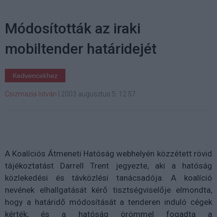
Módosították az iraki
mobiltender határidejét
Kedvencekhez
Csizmazia István
|
2003 augusztus 5. 12:57
A Koalíciós Átmeneti Hatóság webhelyén közzétett rövid
tájékoztatást Darrell Trent jegyezte, aki a hatóság
közlekedési és távközlési tanácsadója. A koalíció
nevének elhallgatását kérő tisztségviselője elmondta,
hogy a határidő módosítását a tenderen induló cégek
kérték, és a hatóság örömmel fogadta a