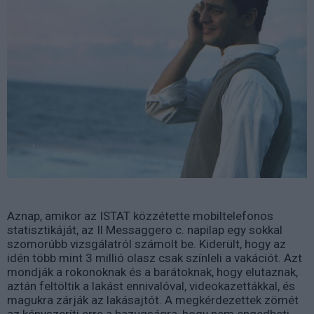
Aznap, amikor az ISTAT közzétette mobiltelefonos
statisztikáját, az Il Messaggero c. napilap egy sokkal
szomorúbb vizsgálatról számolt be. Kiderült, hogy az
idén több mint 3 millió olasz csak színleli a vakációt. Azt
mondják a rokonoknak és a barátoknak, hogy elutaznak,
aztán feltöltik a lakást ennivalóval, videokazettákkal, és
magukra zárják az lakásajtót. A megkérdezettek zömét
az kényszeríti erre a hazugságra, hogy nem engedheti