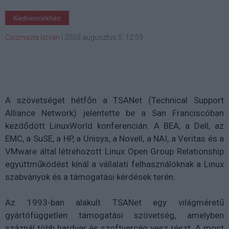
Kedvencekhez
Csizmazia István
|
2003 augusztus 5. 12:59
A szövetséget hétfőn a TSANet (Technical Support
Alliance Network) jelentette be a San Franciscóban
kezdődött LinuxWorld konferencián. A BEA, a Dell, az
EMC, a SuSE, a HP, a Unisys, a Novell, a NAI, a Veritas és a
VMware által létrehozott Linux Open Group Relationship
együttműködést kínál a vállalati felhasználóknak a Linux
szabványok és a támogatási kérdések terén.
Az 1993-ban alakult TSANet egy világméretű
gyártófüggetlen támogatási szövetség, amelyben
száznál több hardver és szoftvercég vesz részt. A most