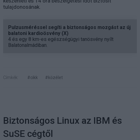
készenléti és 14 óra beszélgetési időt biztosít
tulajdonosának.
Pulzusméréssel segíti a biztonságos mozgást az új
balatoni kardioösvény (X)
4 és egy 8 km-es egészségügyi tanösvény nyílt
Balatonalmádiban.
Címkék:
#cikk
#közélet
Biztonságos Linux az IBM és
SuSE cégtől