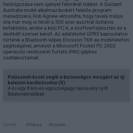
feldolgozása nem igényel félóránál többet. A Guidant
Australia mobil alkalmazásokért felelős program
menedzsere, Rob Agnew elmondta, hogy tavaly május
óta már meg is térült a 300 ezer ausztrál dolláros
befektetés, amibe a kézi PC-k, a szoftverfejlesztés és a
dedikált szerver került. Az adatátvitel GPRS kapcsolaton
történik a Bluetooth-képes Ericsson T68-as mobiltelefon
segítségével, amelyet a Microsoft Pocket PC 2002
operációs rendszerét futtató iPAQ géphez
csatlakoztatnak.
Pulzusméréssel segíti a biztonságos mozgást az új
balatoni kardioösvény (X)
4 és egy 8 km-es egészségügyi tanösvény nyílt
Balatonalmádiban.
Címkék:
#fókusz
#közélet