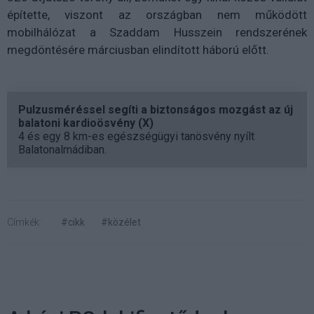
építette, viszont az országban nem működött
mobilhálózat a Szaddam Husszein rendszerének
megdöntésére márciusban elindított háború előtt.
Pulzusméréssel segíti a biztonságos mozgást az új
balatoni kardioösvény (X)
4 és egy 8 km-es egészségügyi tanösvény nyílt
Balatonalmádiban.
Címkék:
#cikk
#közélet