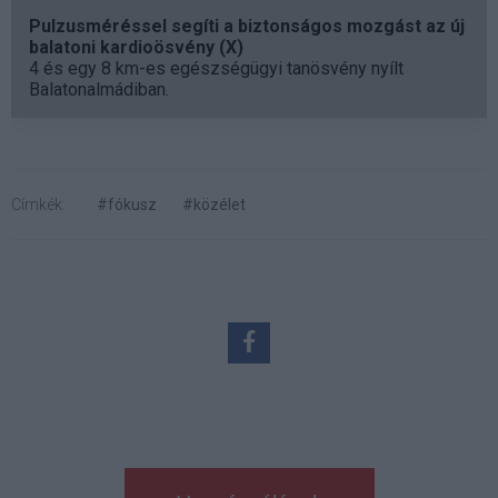
Pulzusméréssel segíti a biztonságos mozgást az új
balatoni kardioösvény (X)
4 és egy 8 km-es egészségügyi tanösvény nyílt
Balatonalmádiban.
Címkék:
#fókusz
#közélet