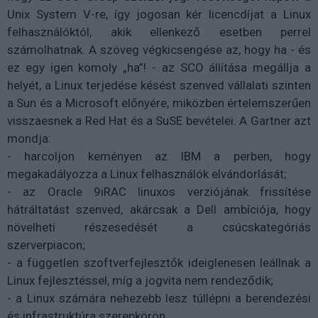
Unix System V-re, így jogosan kér licencdíjat a Linux
felhasználóktól, akik ellenkező esetben perrel
számolhatnak. A szöveg végkicsengése az, hogy ha - és
ez egy igen komoly „ha”! - az SCO állítása megállja a
helyét, a Linux terjedése késést szenved vállalati szinten
a Sun és a Microsoft előnyére, miközben értelemszerűen
visszaesnek a Red Hat és a SuSE bevételei. A Gartner azt
mondja:
- harcoljon keményen az IBM a perben, hogy
megakadályozza a Linux felhasználók elvándorlását;
- az Oracle 9iRAC linuxos verziójának frissítése
hátráltatást szenved, akárcsak a Dell ambíciója, hogy
növelheti részesedését a csúcskategóriás
szerverpiacon;
- a független szoftverfejlesztők ideiglenesen leállnak a
Linux fejlesztéssel, míg a jogvita nem rendeződik;
- a Linux számára nehezebb lesz túllépni a berendezési
és infrastruktúra szerepkörön.