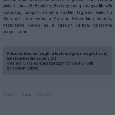
alakult Linux közösségi szövetség pedig a negyedik nyílt
közösségi csoport, amely a TSANet tagjaiból alakult a
Microsoft Datacenter, a Storage Networking Industry
Assiciation (SNIA) és a Mission Critical Customer
csoport után.
Pulzusméréssel segíti a biztonságos mozgást az új
balatoni kardioösvény (X)
4 és egy 8 km-es egészségügyi tanösvény nyílt
Balatonalmádiban.
Címkék:
#cikk
#közélet