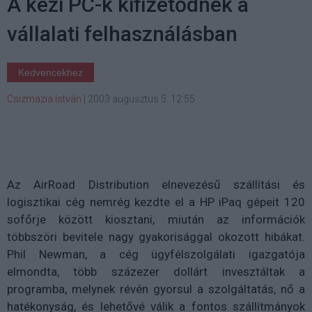
A kézi PC-k kifizetődnek a
vállalati felhasználásban
Kedvencekhez
Csizmazia István
|
2003 augusztus 5. 12:55
Az AirRoad Distribution elnevezésű szállítási és
logisztikai cég nemrég kezdte el a HP iPaq gépeit 120
sofőrje között kiosztani, miután az információk
többszöri bevitele nagy gyakorisággal okozott hibákat.
Phil Newman, a cég ügyfélszolgálati igazgatója
elmondta, több százezer dollárt invesztáltak a
programba, melynek révén gyorsul a szolgáltatás, nő a
hatékonyság, és lehetővé válik a fontos szállítmányok