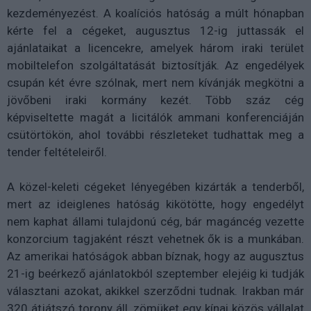
kezdeményezést. A koalíciós hatóság a múlt hónapban
kérte fel a cégeket, augusztus 12-ig juttassák el
ajánlataikat a licencekre, amelyek három iraki terület
mobiltelefon szolgáltatását biztosítják. Az engedélyek
csupán két évre szólnak, mert nem kívánják megkötni a
jövőbeni iraki kormány kezét. Több száz cég
képviseltette magát a licitálók ammani konferenciáján
csütörtökön, ahol további részleteket tudhattak meg a
tender feltételeiről.
A közel-keleti cégeket lényegében kizárták a tenderből,
mert az ideiglenes hatóság kikötötte, hogy engedélyt
nem kaphat állami tulajdonú cég, bár magáncég vezette
konzorcium tagjaként részt vehetnek ők is a munkában.
Az amerikai hatóságok abban bíznak, hogy az augusztus
21-ig beérkező ajánlatokból szeptember elejéig ki tudják
választani azokat, akikkel szerződni tudnak. Irakban már
320 átjátszó torony áll, zömüket egy kínai közös vállalat