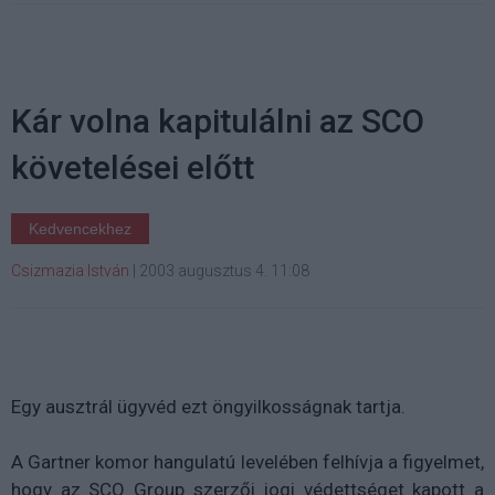
Kár volna kapitulálni az SCO
követelései előtt
Kedvencekhez
Csizmazia István
|
2003 augusztus 4. 11:08
Egy ausztrál ügyvéd ezt öngyilkosságnak tartja.
A Gartner komor hangulatú levelében felhívja a figyelmet,
hogy az SCO Group szerzői jogi védettséget kapott a