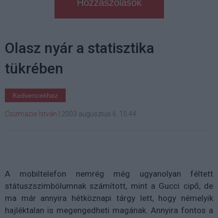
Hozzászólások
Olasz nyár a statisztika
tükrében
Kedvencekhez
Csizmazia István
|
2003 augusztus 6. 15:44
A mobiltelefon nemrég még ugyanolyan féltett
státuszszimbólumnak számított, mint a Gucci cipő, de
ma már annyira hétköznapi tárgy lett, hogy némelyik
hajléktalan is megengedheti magának. Annyira fontos a