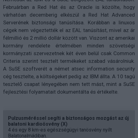
Februárban a Red Hat és az Oracle is közölte, hogy
várhatóan decemberig elkészül a Red Hat Advanced
Serverének biztonsági tanúsítása. Korábban a linuxos
cégek nem végeztették el az EAL tanúsítást, mivel az ár
félmillió és 2 millió dollár között van. Viszont az amerikai
kormány rendelete értelmében minden szövetségi
kormányzati szervezetnek két éven belül csak Common
Criteria szerint tesztelt termékeket szabad vásárolniuk.
A SuSE szoftverét a német atsec information security
cég tesztelte, a költségeket pedig az IBM állta. A 10 tagú
tesztelő csapat lényegében nem tett mást, mint a SuSE
fejlesztési folyamatait dokumentálta és értékelte.
Pulzusméréssel segíti a biztonságos mozgást az új
balatoni kardioösvény (X)
4 és egy 8 km-es egészségügyi tanösvény nyílt
Balatonalmádiban.