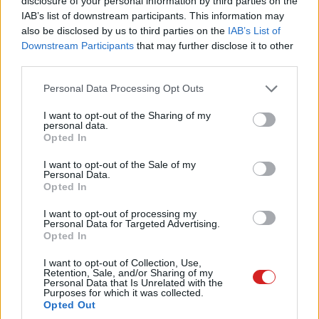
disclosure of your personal information by third parties on the
mert október 15. után már 1399 dollár lesz a
IAB’s list of downstream participants. This information may
also be disclosed by us to third parties on the
IAB’s List of
processzoronkénti licencdíj.
Downstream Participants
that may further disclose it to other
third parties.
Please note that this website/app uses one or more Google
Personal Data Processing Opt Outs
Pulzusméréssel segíti a biztonságos mozgást az új
services and may gather and store information including but
balatoni kardioösvény (X)
not limited to your visit or usage behaviour. You may click to
I want to opt-out of the Sharing of my
4 és egy 8 km-es egészségügyi tanösvény nyílt
personal data.
grant or deny consent to Google and its third-party tags to
Balatonalmádiban.
Opted In
use your data for below specified purposes in below Google
consent section.
I want to opt-out of the Sale of my
Personal Data.
Opted In
Címkék:
#cikk
#közélet
I want to opt-out of processing my
Personal Data for Targeted Advertising.
Opted In
I want to opt-out of Collection, Use,
Retention, Sale, and/or Sharing of my
Personal Data that Is Unrelated with the
Purposes for which it was collected.
A Microsoft megdöntötte az
Opted Out