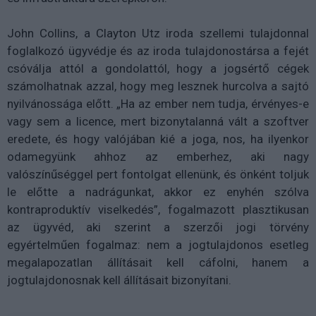
John Collins, a Clayton Utz iroda szellemi tulajdonnal
foglalkozó ügyvédje és az iroda tulajdonostársa a fejét
csóválja attól a gondolattól, hogy a jogsértő cégek
számolhatnak azzal, hogy meg lesznek hurcolva a sajtó
nyilvánossága előtt. „Ha az ember nem tudja, érvényes-e
vagy sem a licence, mert bizonytalanná vált a szoftver
eredete, és hogy valójában kié a joga, nos, ha ilyenkor
odamegyünk ahhoz az emberhez, aki nagy
valószínűséggel pert fontolgat ellenünk, és önként toljuk
le előtte a nadrágunkat, akkor ez enyhén szólva
kontraproduktív viselkedés”, fogalmazott plasztikusan
az ügyvéd, aki szerint a szerzői jogi törvény
egyértelműen fogalmaz: nem a jogtulajdonos esetleg
megalapozatlan állításait kell cáfolni, hanem a
jogtulajdonosnak kell állításait bizonyítani.