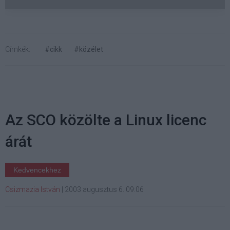
Címkék:
#cikk
#közélet
Az SCO közölte a Linux licenc
árát
Kedvencekhez
Csizmazia István
|
2003 augusztus 6. 09:06