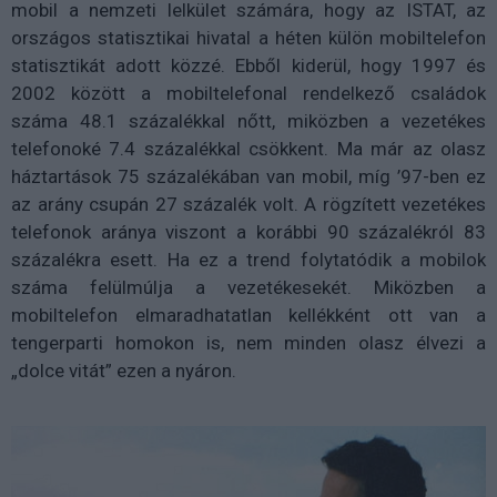
mobil a nemzeti lelkület számára, hogy az ISTAT, az
országos statisztikai hivatal a héten külön mobiltelefon
statisztikát adott közzé. Ebből kiderül, hogy 1997 és
2002 között a mobiltelefonal rendelkező családok
száma 48.1 százalékkal nőtt, miközben a vezetékes
telefonoké 7.4 százalékkal csökkent. Ma már az olasz
háztartások 75 százalékában van mobil, míg ’97-ben ez
az arány csupán 27 százalék volt. A rögzített vezetékes
telefonok aránya viszont a korábbi 90 százalékról 83
százalékra esett. Ha ez a trend folytatódik a mobilok
száma felülmúlja a vezetékesekét. Miközben a
mobiltelefon elmaradhatatlan kellékként ott van a
tengerparti homokon is, nem minden olasz élvezi a
„dolce vitát” ezen a nyáron.