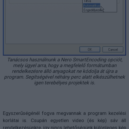
Tanácsos használnunk a Nero SmartEncoding opciót,
mely ügyel arra, hogy a megfelelő formátumban
rendelkezésre álló anyagokat ne kódolja át újra a
program. Segítségével néhány perc alatt elkészülhetnek
igen terebélyes projektek is.
Egyszerűségénél fogva megvannak a program kezelési
korlátai is. Csupán egyetlen video (és kép) sáv áll
rendelkezésünkre, így nincs lehetőségünk különleges kép