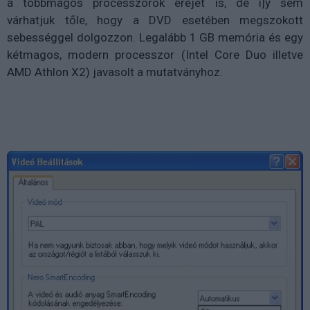
a többmagos processzorok erejét is, de í]y sem
várhatjuk tőle, hogy a DVD esetében megszokott
sebességgel dolgozzon. Legalább 1 GB memória és egy
kétmagos, modern processzor (Intel Core Duo illetve
AMD Athlon X2) javasolt a mutatványhoz.