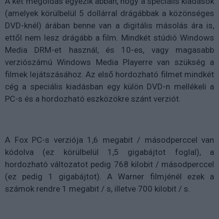
A két megoldás egyezik abban, hogy a speciális kiadások
(amelyek körülbelül 5 dollárral drágábbak a közönséges
DVD-knél) árában benne van a digitális másolás ára is,
ettől nem lesz drágább a film. Mindkét stúdió Windows
Media DRM-et használ, és 10-es, vagy magasabb
verziószámú Windows Media Playerre van szükség a
filmek lejátszásához. Az első hordozható filmet mindkét
cég a speciális kiadásban egy külön DVD-n mellékeli a
PC-s és a hordozható eszközökre szánt verziót.
A Fox PC-s verziója 1,6 megabit / másodperccel van
kódolva (ez körülbelül 1,5 gigabájtot foglal), a
hordozható változatot pedig 768 kilobit / másodperccel
(ez pedig 1 gigabájtot). A Warner filmjénél ezek a
számok rendre 1 megabit / s, illetve 700 kilobit / s.