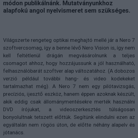
módon publikálnánk. Mutatványunkhoz
alapfokú angol nyelvismeret sem szükséges.
Világszerte rengeteg optikai meghajtó mellé jár a Nero 7
szoftvercsomag, így a benne lévő Nero Vision is, így nem
kell feltétlenül drágán megvásárolnunk a teljes
csomagot ahhoz, hogy hozzájussunk a jól használható,
felhasználóbarát szoftver alap változatához. (A dobozos
verzió például további hang- és video kodekeket
tartalmazhat még). A Nero 7 nem egy pilótavizsgás,
precíziós, ijesztő eszköz, hanem éppen azoknak készült,
akik eddig csak állománymentésekre merték használni
DVD írójukat, a videoszerkesztés túlságosan
bonyolultnak tetszett előttük. Segítünk elindulni ezen az
egyáltalán nem rögös úton, de előtte néhány alapelv és
jótanács.