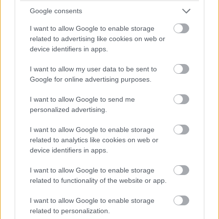
Google consents
Üdvözőszöveget, alámondást fordítást adhatunk
I want to allow Google to enable storage
hangfelvételekből a projekthez, illetve magunk is
related to advertising like cookies on web or
digitalizálhatunk, ehhez nem kell más alkalmazást
device identifiers in apps.
elindítanunk.
I want to allow my user data to be sent to
Google for online advertising purposes.
Beolvasás és digitalizálás
I want to allow Google to send me
personalized advertising.
I want to allow Google to enable storage
Csatlakoztassa kameráját a számítógéphez. Legyen szó
related to analytics like cookies on web or
akár DV szalagos, vagy modern, memóriakártya alapú
device identifiers in apps.
készülékről, a Lapolvasó és kamera varázslóval
I want to allow Google to enable storage
áttölthetjük a merevlemezre a fotókat és videókat. A kis
related to functionality of the website or app.
segédprogram a Start menü Kellékek mappájában
található illetve felajánlja szolgálatait az automatikus
I want to allow Google to enable storage
indítás listában a hardver csatlakoztatásakor.
related to personalization.