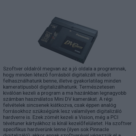
Szoftver oldalról megvan az a jó oldala a programnak,
hogy minden létező forrásból digitalizált videót
felhasználhatunk benne, illetve gyakorlatilag minden
kameratípusból digitalizálhatunk. Természetesen
kiválóan kezeli a program a ma hazánkban legnagyobb
számban használatos Mini DV kamerákat. A régi
felvételek sincsenek kiátkozva, csak éppen analóg
forrásokhoz szükségünk lesz valamilyen digitalizáló
hardverre is. Ezek zömét kezeli a Vision, még a PCI
tévétuner kártyákhoz is kínál kezelőfelületet. Ha szoftver
specifikus hardverünk lenne (ilyen sok Pinnacle
digitalizáló), akkor annak szoftverével végezzük el a