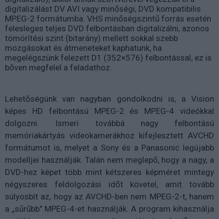
digitalizálást DV AVI vagy minőségi, DVD kompatibilis
MPEG-2 formátumba. VHS minőségszintű forrás esetén
felesleges teljes DVD felbontásban digitalizálni, azonos
tömörítési szint (bitarány) mellett sokkal szebb
mozgásokat és átmeneteket kaphatunk, ha
megelégszünk felezett D1 (352×576) felbontással, ez is
bőven megfelel a feladathoz.
Lehetőségünk van nagyban gondolkodni is, a Vision
képes HD felbontású MPEG-2 és MPEG-4 videókkal
dolgozni. Ismeri továbbá nagy felbontású
memóriakártyás videokamerákhoz kifejlesztett AVCHD
formátumot is, melyet a Sony és a Panasonic legújabb
modelljei használják. Talán nem meglepő, hogy a nagy, a
DVD-hez képet több mint kétszeres képméret mintegy
négyszeres feldolgozási időt követel, amit tovább
súlyosbít az, hogy az AVCHD-ben nem MPEG-2-t, hanem
a „sűrűbb" MPEG-4-et használják. A program kihasználja