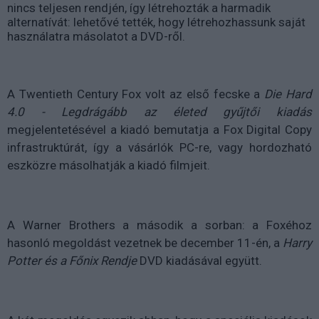
nincs teljesen rendjén, így létrehozták a harmadik
alternatívát: lehetővé tették, hogy létrehozhassunk saját
használatra másolatot a DVD-ről.
A Twentieth Century Fox volt az első fecske a
Die Hard
4.0 - Legdrágább az életed gyűjtői kiadás
megjelentetésével a kiadó bemutatja a Fox Digital Copy
infrastruktúrát, így a vásárlók PC-re, vagy hordozható
eszközre másolhatják a kiadó filmjeit.
A Warner Brothers a második a sorban: a Foxéhoz
hasonló megoldást vezetnek be december 11-én, a
Harry
Potter és a Főnix Rendje
DVD kiadásával együtt.