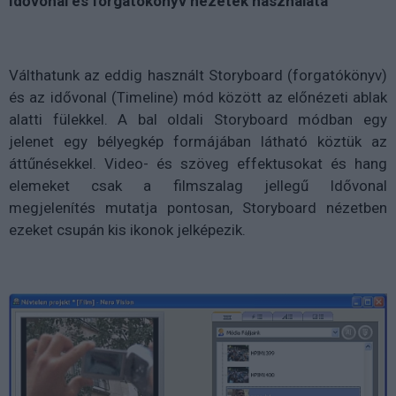
Idővonal és forgatókönyv nézetek használata
Válthatunk az eddig használt Storyboard (forgatókönyv)
és az idővonal (Timeline) mód között az előnézeti ablak
alatti fülekkel. A bal oldali Storyboard módban egy
jelenet egy bélyegkép formájában látható köztük az
áttűnésekkel. Video- és szöveg effektusokat és hang
elemeket csak a filmszalag jellegű Idővonal
megjelenítés mutatja pontosan, Storyboard nézetben
ezeket csupán kis ikonok jelképezik.