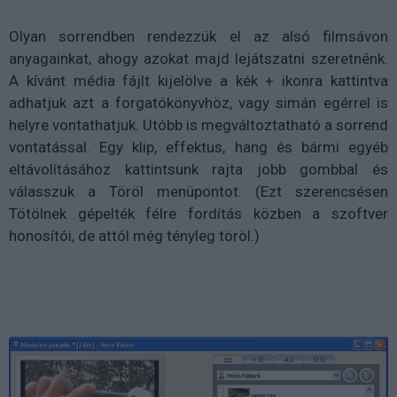
Olyan sorrendben rendezzük el az alsó filmsávon
anyagainkat, ahogy azokat majd lejátszatni szeretnénk.
A kívánt média fájlt kijelölve a kék + ikonra kattintva
adhatjuk azt a forgatókönyvhöz, vagy simán egérrel is
helyre vontathatjuk. Utóbb is megváltoztatható a sorrend
vontatással. Egy klip, effektus, hang és bármi egyéb
eltávolításához kattintsunk rajta jobb gombbal és
válasszuk a Töröl menüpontot. (Ezt szerencsésen
Tötölnek gépelték félre fordítás közben a szoftver
honosítói, de attól még tényleg töröl.)