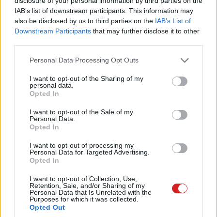
disclosure of your personal information by third parties on the
is nagy eséllyel el fogják tudni készíteni művüket.
IAB’s list of downstream participants. This information may
also be disclosed by us to third parties on the
IAB’s List of
Downstream Participants
that may further disclose it to other
third parties.
Please note that this website/app uses one or more Google
Personal Data Processing Opt Outs
services and may gather and store information including but
not limited to your visit or usage behaviour. You may click to
I want to opt-out of the Sharing of my
personal data.
grant or deny consent to Google and its third-party tags to
Opted In
use your data for below specified purposes in below Google
consent section.
I want to opt-out of the Sale of my
Personal Data.
Opted In
I want to opt-out of processing my
Personal Data for Targeted Advertising.
Opted In
I want to opt-out of Collection, Use,
Retention, Sale, and/or Sharing of my
Personal Data that Is Unrelated with the
Purposes for which it was collected.
Opted Out