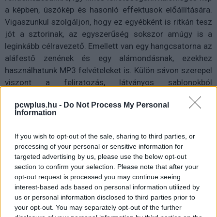
a képben, úszókép és hasonló effektusok előállítására.
Vigaszunkul szolgáljon, hogy ez egyébként is ritkán tesz
jót a sztorinak, az egyszerűség sokszor amúgy is a
leginkább célravezető. Emellett van egy hangcsatorna az
aláfestő zenének és egy alámondásnak, ezekhez
használhatunk MP3 felvételeket is. Külön sávon szerepel
viszont a feliratozás, látványos sablonokból
választhatunk. Pixelkergető finom beállítási
pcwplus.hu -
Do Not Process My Personal
lehetőségekről (például útvonalak, kulcskockák) nem
Information
tudunk beszámolni, azonban ez nem is célja a
programnak. Arra szolgál, hogy kameránkat vagy
If you wish to opt-out of the sale, sharing to third parties, or
digitalizálónkat csatlakoztatva könnyen összeállíthassuk
processing of your personal or sensitive information for
és néhány látványos áttűnéssel, helyén használt
targeted advertising by us, please use the below opt-out
effektussal jó hangulat aláfestéssel egészítsük ki
section to confirm your selection. Please note that after your
opt-out request is processed you may continue seeing
családi- és úti felvételeinket. A varázsló jellegű, lépésről
interest-based ads based on personal information utilized by
lépésre dolgozó kezelőfelület megkímél minket a
us or personal information disclosed to third parties prior to
gombok és menük kuszaságától, ráadásul - jól rosszul -
your opt-out. You may separately opt-out of the further
honosított is, így a témával csak éppen hogy ismerkedők