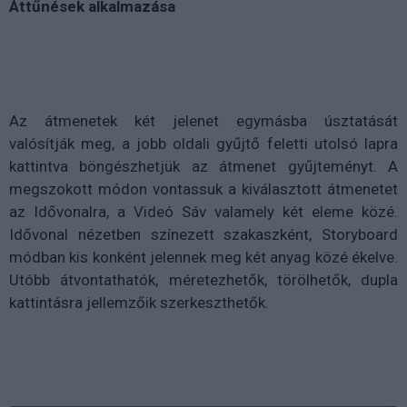
Áttűnések alkalmazása
Az átmenetek két jelenet egymásba úsztatását
valósítják meg, a jobb oldali gyűjtő feletti utolsó lapra
kattintva böngészhetjük az átmenet gyűjteményt. A
megszokott módon vontassuk a kiválasztott átmenetet
az Idővonalra, a Videó Sáv valamely két eleme közé.
Idővonal nézetben színezett szakaszként, Storyboard
módban kis konként jelennek meg két anyag közé ékelve.
Utóbb átvontathatók, méretezhetők, törölhetők, dupla
kattintásra jellemzőik szerkeszthetők.