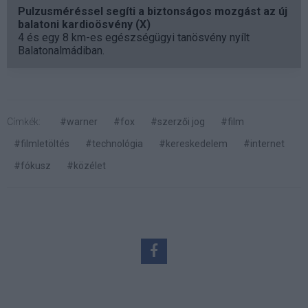
Pulzusméréssel segíti a biztonságos mozgást az új
balatoni kardioösvény (X)
4 és egy 8 km-es egészségügyi tanösvény nyílt
Balatonalmádiban.
Címkék:
#warner
#fox
#szerzői jog
#film
#filmletöltés
#technológia
#kereskedelem
#internet
#fókusz
#közélet