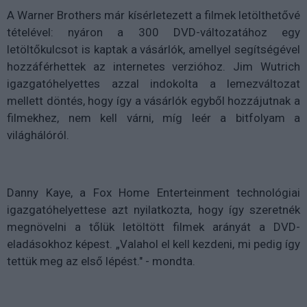
A Warner Brothers már kísérletezett a filmek letölthetővé
tételével: nyáron a 300 DVD-változatához egy
letöltőkulcsot is kaptak a vásárlók, amellyel segítségével
hozzáférhettek az internetes verzióhoz. Jim Wutrich
igazgatóhelyettes azzal indokolta a lemezváltozat
mellett döntés, hogy így a vásárlók egyből hozzájutnak a
filmekhez, nem kell várni, míg leér a bitfolyam a
világhálóról.
Danny Kaye, a Fox Home Enterteinment technológiai
igazgatóhelyettese azt nyilatkozta, hogy így szeretnék
megnövelni a tőlük letöltött filmek arányát a DVD-
eladásokhoz képest. „Valahol el kell kezdeni, mi pedig így
tettük meg az első lépést." - mondta.