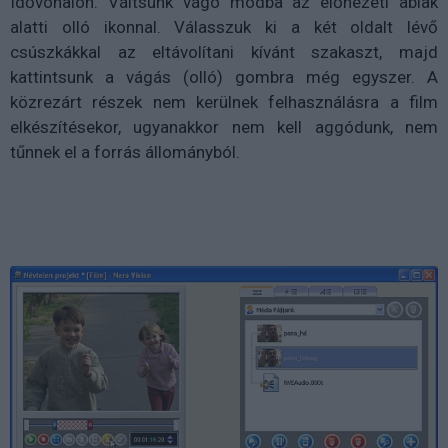
Idővonalon. Váltsunk vágó módba az előnézeti ablak
alatti olló ikonnal. Válasszuk ki a két oldalt lévő
csúszkákkal az eltávolítani kívánt szakaszt, majd
kattintsunk a vágás (olló) gombra még egyszer. A
közrezárt részek nem kerülnek felhasználásra a film
elkészítésekor, ugyanakkor nem kell aggódunk, nem
tűnnek el a forrás állományból.