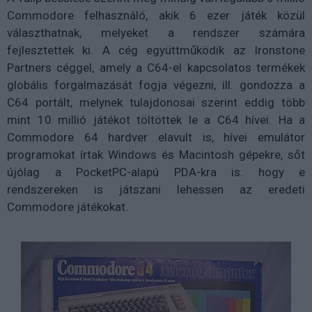
Commodore felhasználó, akik 6 ezer játék közül
választhatnak, melyeket a rendszer számára
fejlesztettek ki. A cég együttműködik az Ironstone
Partners céggel, amely a C64-el kapcsolatos termékek
globális forgalmazását fogja végezni, ill. gondozza a
C64 portált, melynek tulajdonosai szerint eddig több
mint 10 millió játékot töltöttek le a C64 hívei. Ha a
Commodore 64 hardver elavult is, hívei emulátor
programokat írtak Windows és Macintosh gépekre, sőt
újólag a PocketPC-alapú PDA-kra is. hogy e
rendszereken is játszani lehessen az eredeti
Commodore játékokat.