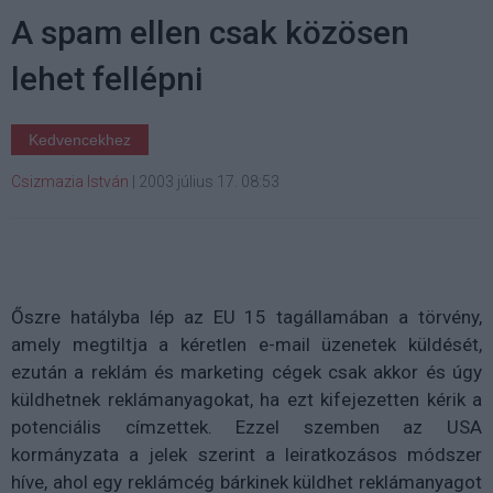
A spam ellen csak közösen
lehet fellépni
Kedvencekhez
Csizmazia István
|
2003 július 17. 08:53
Őszre hatályba lép az EU 15 tagállamában a törvény,
amely megtiltja a kéretlen e-mail üzenetek küldését,
ezután a reklám és marketing cégek csak akkor és úgy
küldhetnek reklámanyagokat, ha ezt kifejezetten kérik a
potenciális címzettek. Ezzel szemben az USA
kormányzata a jelek szerint a leiratkozásos módszer
híve, ahol egy reklámcég bárkinek küldhet reklámanyagot