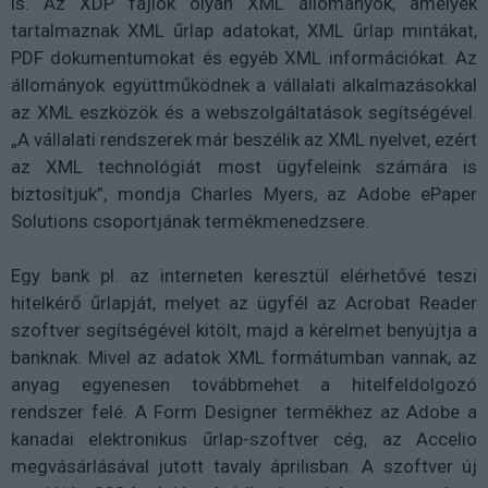
is. Az XDP fájlok olyan XML állományok, amelyek
tartalmaznak XML űrlap adatokat, XML űrlap mintákat,
PDF dokumentumokat és egyéb XML információkat. Az
állományok együttműködnek a vállalati alkalmazásokkal
az XML eszközök és a webszolgáltatások segítségével.
„A vállalati rendszerek már beszélik az XML nyelvet, ezért
az XML technológiát most ügyfeleink számára is
biztosítjuk”, mondja Charles Myers, az Adobe ePaper
Solutions csoportjának termékmenedzsere.
Egy bank pl. az interneten keresztül elérhetővé teszi
hitelkérő űrlapját, melyet az ügyfél az Acrobat Reader
szoftver segítségével kitölt, majd a kérelmet benyújtja a
banknak. Mivel az adatok XML formátumban vannak, az
anyag egyenesen továbbmehet a hitelfeldolgozó
rendszer felé. A Form Designer termékhez az Adobe a
kanadai elektronikus űrlap-szoftver cég, az Accelio
megvásárlásával jutott tavaly áprilisban. A szoftver új