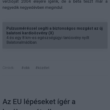
verzióját 2004 elejére ígérik, de a béta teszt már a
negyedik negyedévben megindul.
Pulzusméréssel segíti a biztonságos mozgást az új
balatoni kardioösvény (X)
4 és egy 8 km-es egészségügyi tanösvény nyílt
Balatonalmádiban.
Címkék:
#cikk
#közélet
Az EU lépéseket ígér a