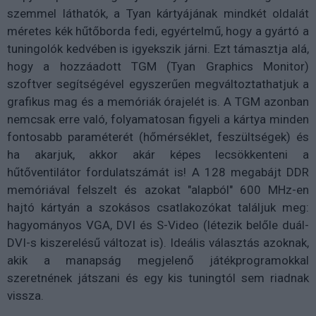
szemmel láthatók, a Tyan kártyájának mindkét oldalát
méretes kék hűtőborda fedi, egyértelmű, hogy a gyártó a
tuningolók kedvében is igyekszik járni. Ezt támasztja alá,
hogy a hozzáadott TGM (Tyan Graphics Monitor)
szoftver segítségével egyszerűen megváltoztathatjuk a
grafikus mag és a memóriák órajelét is. A TGM azonban
nemcsak erre való, folyamatosan figyeli a kártya minden
fontosabb paraméterét (hőmérséklet, feszültségek) és
ha akarjuk, akkor akár képes lecsökkenteni a
hűtőventilátor fordulatszámát is! A 128 megabájt DDR
memóriával felszelt és azokat "alapból" 600 MHz-en
hajtó kártyán a szokásos csatlakozókat találjuk meg:
hagyományos VGA, DVI és S-Video (létezik belőle duál-
DVI-s kiszerelésű változat is). Ideális választás azoknak,
akik a manapság megjelenő játékprogramokkal
szeretnének játszani és egy kis tuningtól sem riadnak
vissza.