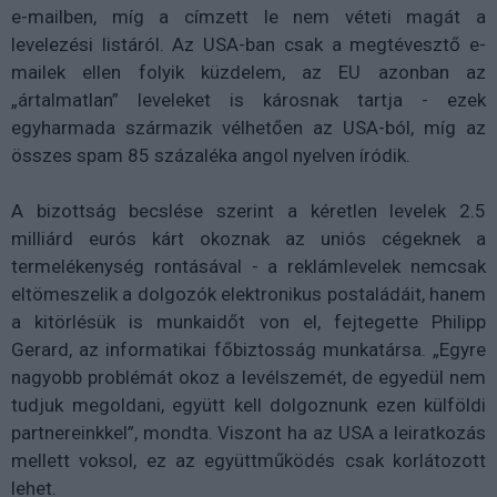
e-mailben, míg a címzett le nem véteti magát a
levelezési listáról. Az USA-ban csak a megtévesztő e-
mailek ellen folyik küzdelem, az EU azonban az
„ártalmatlan” leveleket is károsnak tartja - ezek
egyharmada származik vélhetően az USA-ból, míg az
összes spam 85 százaléka angol nyelven íródik.
A bizottság becslése szerint a kéretlen levelek 2.5
milliárd eurós kárt okoznak az uniós cégeknek a
termelékenység rontásával - a reklámlevelek nemcsak
eltömeszelik a dolgozók elektronikus postaládáit, hanem
a kitörlésük is munkaidőt von el, fejtegette Philipp
Gerard, az informatikai főbiztosság munkatársa. „Egyre
nagyobb problémát okoz a levélszemét, de egyedül nem
tudjuk megoldani, együtt kell dolgoznunk ezen külföldi
partnereinkkel”, mondta. Viszont ha az USA a leiratkozás
mellett voksol, ez az együttműködés csak korlátozott
lehet.