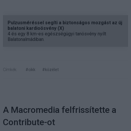
Pulzusméréssel segíti a biztonságos mozgást az új
balatoni kardioösvény (X)
4 és egy 8 km-es egészségügyi tanösvény nyílt
Balatonalmádiban.
Címkék:
#cikk
#közélet
A Macromedia felfrissítette a
Contribute-ot