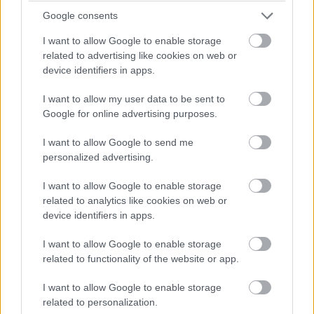
A cég a múlt héten szabadalmat kapott a technológiára,
Google consents
melyet jövő év elején már működés közben is
I want to allow Google to enable storage
szeretnének bemutatni. Európában egy konzorcium
related to advertising like cookies on web or
foglalkozik egy rendszer kifejlesztésével, amely
device identifiers in apps.
összekapcsolja a repülőgépen használt
I want to allow my user data to be sent to
mobiltelefonokat és más hordozható eszközöket három
Google for online advertising purposes.
vezetéknélküli technológia segítségével. A WirelessCabin
konzorcium, melynek munkáját a német légi és
I want to allow Google to send me
űrkutatási központ, a DLR irányítja és részben uniós
personalized advertising.
pénzekből finanszírozzák, olyan tagokkal büszkélkedhet,
I want to allow Google to enable storage
mint az Airbus, az Ericsson Telecomunicazioni, az
related to analytics like cookies on web or
Inmarsat, a Siemens Astria és a bradforfi egyetem.
device identifiers in apps.
Az AirCell rendszere kiküszöböli az interferenciát a földi
I want to allow Google to enable storage
related to functionality of the website or app.
mobiltelefon hálózatokkal (ugyanis saját hálózattal
rendelkezik), valamint a repülőgép kommunikációs és
I want to allow Google to enable storage
navigációs rendszerével, ami miatt az USA szövetségi
related to personalization.
légügyi igazgatósága szigorúan tiltja a mobiltelefonok