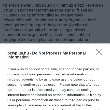
Az eredmények „jobbak ugyan, mint az előző két évben
láttuk, viszont nem látom jelét se egy új frissítési
ciklusnak, se az informatikai költségvetések
növekedésének”, fogalmazott Andy Bryant, az Intel
pénzügyi vezérigazgató-helyettese. Az elemzők
általában elfogadják a harmadik negyedévvel
kapcsolatos forgalmi előrejelzést, annál jobban
meglepte őket a cég haszonréssel kapcsolatos
előrejelzése, melyet a cég a korábbi 51 százalékról 54
százalékra emelt mind a harmadik negyedév, mind a
pcwplus.hu -
Do Not Process My Personal
teljes pénzügyi év vonatkozásában.
Information
If you wish to opt-out of the sale, sharing to third parties, or
Pulzusméréssel segíti a biztonságos mozgást az új
processing of your personal or sensitive information for
balatoni kardioösvény (X)
targeted advertising by us, please use the below opt-out
4 és egy 8 km-es egészségügyi tanösvény nyílt
Balatonalmádiban.
section to confirm your selection. Please note that after your
opt-out request is processed you may continue seeing
interest-based ads based on personal information utilized by
us or personal information disclosed to third parties prior to
your opt-out. You may separately opt-out of the further
Címkék:
#fókusz
#közélet