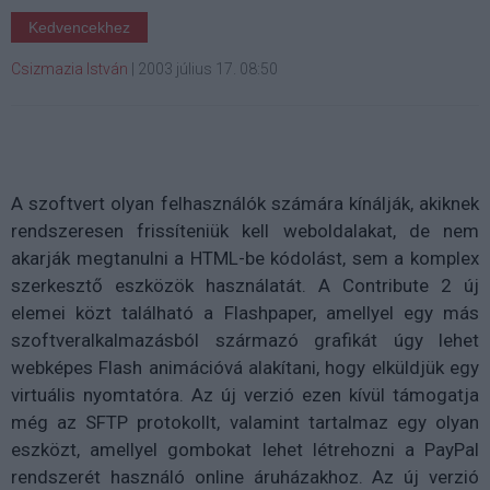
Kedvencekhez
Csizmazia István
|
2003 július 17. 08:50
A szoftvert olyan felhasználók számára kínálják, akiknek
rendszeresen frissíteniük kell weboldalakat, de nem
akarják megtanulni a HTML-be kódolást, sem a komplex
szerkesztő eszközök használatát. A Contribute 2 új
elemei közt található a Flashpaper, amellyel egy más
szoftveralkalmazásból származó grafikát úgy lehet
webképes Flash animációvá alakítani, hogy elküldjük egy
virtuális nyomtatóra. Az új verzió ezen kívül támogatja
még az SFTP protokollt, valamint tartalmaz egy olyan
eszközt, amellyel gombokat lehet létrehozni a PayPal
rendszerét használó online áruházakhoz. Az új verzió