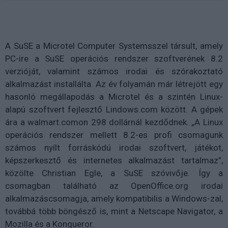
A SuSE a Microtel Computer Systemsszel társult, amely
PC-ire a SuSE operációs rendszer szoftverének 8.2
verzióját, valamint számos irodai és szórakoztató
alkalmazást installálta. Az év folyamán már létrejött egy
hasonló megállapodás a Microtel és a szintén Linux-
alapú szoftvert fejlesztő Lindows.com között. A gépek
ára a walmart.comon 298 dollárnál kezdődnek. „A Linux
operációs rendszer mellett 8.2-es profi csomagunk
számos nyílt forráskódú irodai szoftvert, játékot,
képszerkesztő és internetes alkalmazást tartalmaz”,
közölte Christian Egle, a SuSE szóvivője. Így a
csomagban található az OpenOffice.org irodai
alkalmazáscsomagja, amely kompatibilis a Windows-zal,
továbbá több böngésző is, mint a Netscape Navigator, a
Mozilla és a Konqueror.