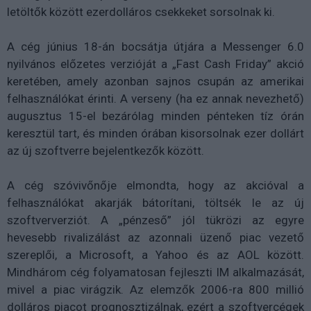
letöltők között ezerdolláros csekkeket sorsolnak ki.
A cég június 18-án bocsátja útjára a Messenger 6.0
nyilvános előzetes verzióját a „Fast Cash Friday” akció
keretében, amely azonban sajnos csupán az amerikai
felhasználókat érinti. A verseny (ha ez annak nevezhető)
augusztus 15-el bezárólag minden pénteken tíz órán
keresztül tart, és minden órában kisorsolnak ezer dollárt
az új szoftverre bejelentkezők között.
A cég szóvivőnője elmondta, hogy az akcióval a
felhasználókat akarják bátorítani, töltsék le az új
szoftververziót. A „pénzeső” jól tükrözi az egyre
hevesebb rivalizálást az azonnali üzenő piac vezető
szereplői, a Microsoft, a Yahoo és az AOL között.
Mindhárom cég folyamatosan fejleszti IM alkalmazását,
mivel a piac virágzik. Az elemzők 2006-ra 800 millió
dolláros piacot prognosztizálnak, ezért a szoftvercégek