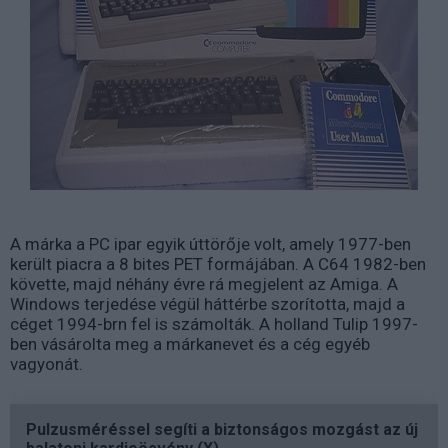
A márka a PC ipar egyik úttörője volt, amely 1977-ben
került piacra a 8 bites PET formájában. A C64 1982-ben
követte, majd néhány évre rá megjelent az Amiga. A
Windows terjedése végül háttérbe szorította, majd a
céget 1994-brn fel is számolták. A holland Tulip 1997-
ben vásárolta meg a márkanevet és a cég egyéb
vagyonát.
Pulzusméréssel segíti a biztonságos mozgást az új