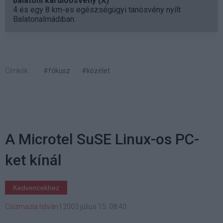
balatoni kardioösvény (X)
4 és egy 8 km-es egészségügyi tanösvény nyílt
Balatonalmádiban.
Címkék:
#fókusz
#közélet
A Microtel SuSE Linux-os PC-
ket kínál
Kedvencekhez
Csizmazia István
|
2003 július 15. 08:40