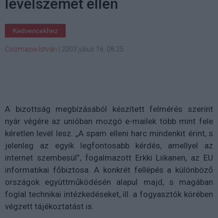
levélszemét ellen
Kedvencekhez
Csizmazia István
|
2003 július 16. 08:25
A bizottság megbízásából készített felmérés szerint
nyár végére az unióban mozgó e-mailek több mint fele
kéretlen levél lesz. „A spam elleni harc mindenkit érint, s
jelenleg az egyik legfontosabb kérdés, amellyel az
internet szembesül”, fogalmazott Erkki Liikanen, az EU
informatikai főbiztosa. A konkrét fellépés a különböző
országok együttműködésén alapul majd, s magában
foglal technikai intézkedéseket, ill. a fogyasztók körében
végzett tájékoztatást is.