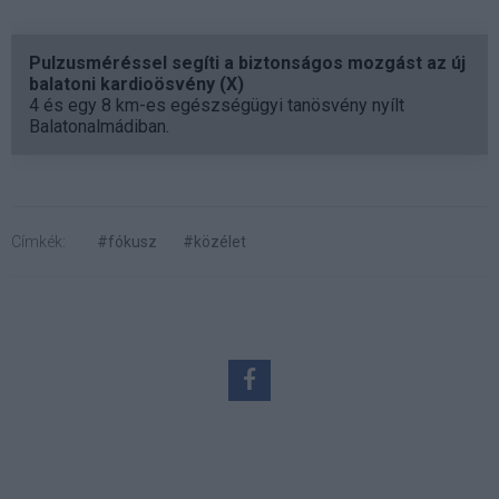
Pulzusméréssel segíti a biztonságos mozgást az új
balatoni kardioösvény (X)
4 és egy 8 km-es egészségügyi tanösvény nyílt
Balatonalmádiban.
Címkék:
#fókusz
#közélet