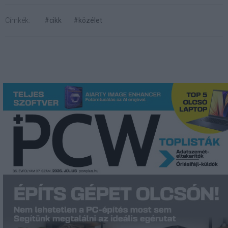
Címkék:
#cikk
#közélet