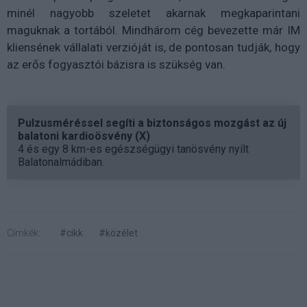
minél nagyobb szeletet akarnak megkaparintani
maguknak a tortából. Mindhárom cég bevezette már IM
kliensének vállalati verzióját is, de pontosan tudják, hogy
az erős fogyasztói bázisra is szükség van.
Pulzusméréssel segíti a biztonságos mozgást az új
balatoni kardioösvény (X)
4 és egy 8 km-es egészségügyi tanösvény nyílt
Balatonalmádiban.
Címkék:
#cikk
#közélet