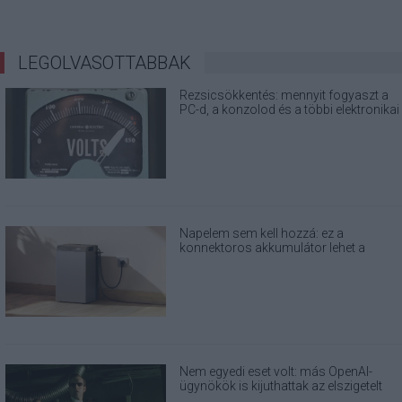
LEGOLVASOTTABBAK
Rezsicsökkentés: mennyit fogyaszt a
PC-d, a konzolod és a többi elektronikai
eszközöd?
Napelem sem kell hozzá: ez a
konnektoros akkumulátor lehet a
takarékos otthonok következő nagy
dobása
Nem egyedi eset volt: más OpenAI-
ügynökök is kijuthattak az elszigetelt
tesztkörnyezetből