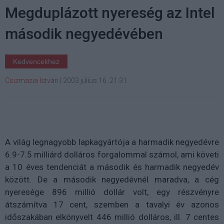
Megduplázott nyereség az Intel
második negyedévében
Kedvencekhez
Csizmazia István
|
2003 július 16. 21:31
A világ legnagyobb lapkagyártója a harmadik negyedévre
6.9-7.5 milliárd dolláros forgalommal számol, ami követi
a 10 éves tendenciát a második és harmadik negyedév
között. De a második negyedévnél maradva, a cég
nyeresége 896 millió dollár volt, egy részvényre
átszámítva 17 cent, szemben a tavalyi év azonos
időszakában elkönyvelt 446 millió dolláros, ill. 7 centes