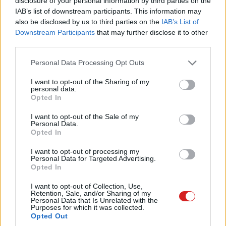
disclosure of your personal information by third parties on the
IAB’s list of downstream participants. This information may
also be disclosed by us to third parties on the
IAB’s List of
Downstream Participants
that may further disclose it to other
third parties.
Please note that this website/app uses one or more Google
Personal Data Processing Opt Outs
Új repülőgépes mobiltelefon
services and may gather and store information including but
not limited to your visit or usage behaviour. You may click to
I want to opt-out of the Sharing of my
technológiák
personal data.
grant or deny consent to Google and its third-party tags to
Opted In
use your data for below specified purposes in below Google
consent section.
I want to opt-out of the Sale of my
Kedvencekhez
Personal Data.
Opted In
Csizmazia István
|
2003 július 16. 08:29
I want to opt-out of processing my
Personal Data for Targeted Advertising.
Opted In
I want to opt-out of Collection, Use,
Retention, Sale, and/or Sharing of my
Az amerikai AirCell kifejlesztett egy repülőgépes
Personal Data that Is Unrelated with the
Purposes for which it was collected.
kommunikációs rendszert, amely lehetővé teszi, hogy az
Opted Out
utasok használhassák saját készülékeiket a levegőben is.