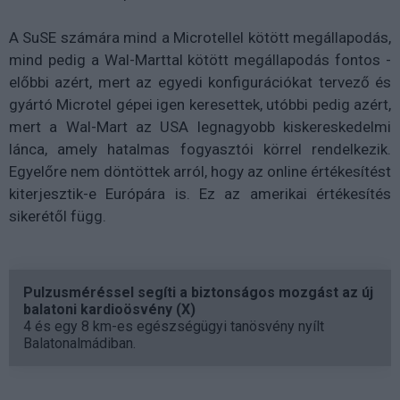
A SuSE számára mind a Microtellel kötött megállapodás,
mind pedig a Wal-Marttal kötött megállapodás fontos -
előbbi azért, mert az egyedi konfigurációkat tervező és
gyártó Microtel gépei igen keresettek, utóbbi pedig azért,
mert a Wal-Mart az USA legnagyobb kiskereskedelmi
lánca, amely hatalmas fogyasztói körrel rendelkezik.
Egyelőre nem döntöttek arról, hogy az online értékesítést
kiterjesztik-e Európára is. Ez az amerikai értékesítés
sikerétől függ.
Pulzusméréssel segíti a biztonságos mozgást az új
balatoni kardioösvény (X)
4 és egy 8 km-es egészségügyi tanösvény nyílt
Balatonalmádiban.