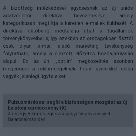
A bizottság intézkedései egybeesnek az új uniós
adatvédelmi direktíva bevezetésével, amely
kategorikusan megtiltja a kéretlen e-mailek küldését. A
direktíva októberig megtalálja útját a tagállamok
törvénykönyveibe is, így ezekben az országokban ősztől
csak olyan e-mail alapú marketing tevékenység
folytatható, amely a címzett előzetes hozzájárulásán
alapul. Ez az ún. „opt-in” megközelítés azonban
megengedi a reklámcégeknek, hogy leveleikkel célba
vegyék jelenlegi ügyfeleiket.
Pulzusméréssel segíti a biztonságos mozgást az új
balatoni kardioösvény (X)
4 és egy 8 km-es egészségügyi tanösvény nyílt
Balatonalmádiban.