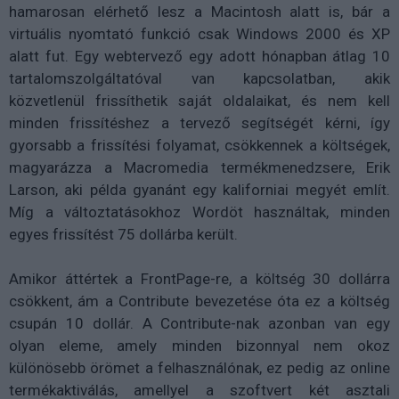
hamarosan elérhető lesz a Macintosh alatt is, bár a
virtuális nyomtató funkció csak Windows 2000 és XP
alatt fut. Egy webtervező egy adott hónapban átlag 10
tartalomszolgáltatóval van kapcsolatban, akik
közvetlenül frissíthetik saját oldalaikat, és nem kell
minden frissítéshez a tervező segítségét kérni, így
gyorsabb a frissítési folyamat, csökkennek a költségek,
magyarázza a Macromedia termékmenedzsere, Erik
Larson, aki példa gyanánt egy kaliforniai megyét említ.
Míg a változtatásokhoz Wordöt használtak, minden
egyes frissítést 75 dollárba került.
Amikor áttértek a FrontPage-re, a költség 30 dollárra
csökkent, ám a Contribute bevezetése óta ez a költség
csupán 10 dollár. A Contribute-nak azonban van egy
olyan eleme, amely minden bizonnyal nem okoz
különösebb örömet a felhasználónak, ez pedig az online
termékaktiválás, amellyel a szoftvert két asztali