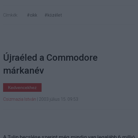
Címkék:
#cikk
#közélet
Újraéled a Commodore
márkanév
Kedvencekhez
Csizmazia István
|
2003 július 15. 09:53
A Tulip becslése szerint még mindig van legalább 6 millió