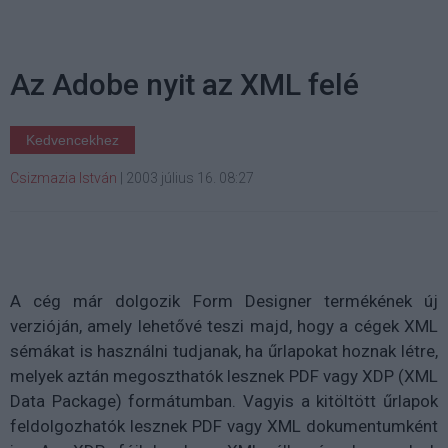
Az Adobe nyit az XML felé
Kedvencekhez
Csizmazia István
|
2003 július 16. 08:27
A cég már dolgozik Form Designer termékének új
verzióján, amely lehetővé teszi majd, hogy a cégek XML
sémákat is használni tudjanak, ha űrlapokat hoznak létre,
melyek aztán megoszthatók lesznek PDF vagy XDP (XML
Data Package) formátumban. Vagyis a kitöltött űrlapok
feldolgozhatók lesznek PDF vagy XML dokumentumként