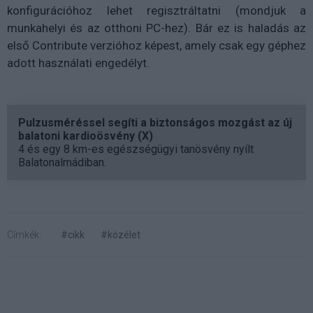
konfigurációhoz lehet regisztráltatni (mondjuk a
munkahelyi és az otthoni PC-hez). Bár ez is haladás az
első Contribute verzióhoz képest, amely csak egy géphez
adott használati engedélyt.
Pulzusméréssel segíti a biztonságos mozgást az új
balatoni kardioösvény (X)
4 és egy 8 km-es egészségügyi tanösvény nyílt
Balatonalmádiban.
Címkék:
#cikk
#közélet