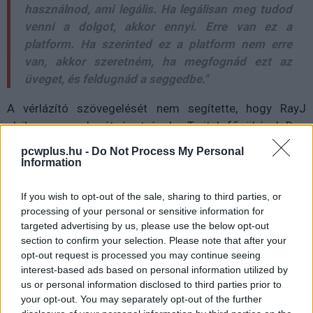
használnod, ami legális. Ha legálisan meg tudod
venni a dolgot, akkor ennyi. Erre van ez a
platform. Ha szerinted ez a platform nem erre
van, akkor szeretném, ha megfognád ezt az
üveget, és feldugnád a seggedbe."
A vérlázító szövegelését nem segítette, hogy RayJ
elvileg szoros barátságot ápol a Twitch főnökével, Dan
Clancyvel. Ezek után a közösség joggal feltételezhette,
pcwplus.hu -
Do Not Process My Personal
hogy Clancynek akkor semmi baja az egyébként
Information
felhasználói szerződést sértő viselkedéssel.
If you wish to opt-out of the sale, sharing to third parties, or
Egy pár hétig semmilyen reakció nem érkezett az
processing of your personal or sensitive information for
elnöktől, de tegnap este (legalább látszólag) változott a
targeted advertising by us, please use the below opt-out
section to confirm your selection. Please note that after your
helyzet.
Clancy bejelentette
, hogy változtattak a Twitch
opt-out request is processed you may continue seeing
kódján, hogy elősegíthessék a viewbotting felderítését,
interest-based ads based on personal information utilized by
és kiirthassák a nem legitim nézőket. A fejlesztők
us or personal information disclosed to third parties prior to
igyekeznek óvatosak lenni, mert nem szeretnék a
your opt-out. You may separately opt-out of the further
tényleges embereket kitiltani, de legalább történik