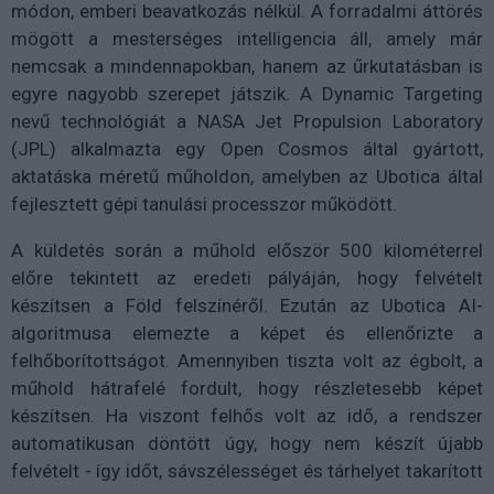
módon, emberi beavatkozás nélkül. A forradalmi áttörés
mögött a mesterséges intelligencia áll, amely már
nemcsak a mindennapokban, hanem az űrkutatásban is
egyre nagyobb szerepet játszik. A Dynamic Targeting
nevű technológiát a NASA Jet Propulsion Laboratory
(JPL) alkalmazta egy Open Cosmos által gyártott,
aktatáska méretű műholdon, amelyben az Ubotica által
fejlesztett gépi tanulási processzor működött.
A küldetés során a műhold először 500 kilométerrel
előre tekintett az eredeti pályáján, hogy felvételt
készítsen a Föld felszínéről. Ezután az Ubotica AI-
algoritmusa elemezte a képet és ellenőrizte a
felhőborítottságot. Amennyiben tiszta volt az égbolt, a
műhold hátrafelé fordult, hogy részletesebb képet
készítsen. Ha viszont felhős volt az idő, a rendszer
automatikusan döntött úgy, hogy nem készít újabb
felvételt - így időt, sávszélességet és tárhelyet takarított