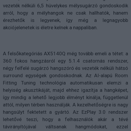
vezeték nélküli 6,5 hüvelykes mélysugárzó gondoskodik
arról, hogy a mélyhangok ne csak hallhatók, hanem
érezhetők is legyenek, így még a legnagyobb
akciójelenetek is életre kelnek a nappaliban.
A felsőkategóriás AX5140Q még tovább emeli a tétet: a
360 fokos hangzásról egy 5.1.4 csatornás rendszer,
négy felfelé sugárzó hangszóró és vezeték nélküli hátsó
surround egységek gondoskodnak. Az AI-alapú Room
Fitting Tuning technológia automatikusan elemzi a
helyiség akusztikáját, majd ehhez igazítja a hangképet,
így mindig a lehető legjobb élményt kínálja, függetlenül
attól, milyen térben használják. A kezelhetőségre is nagy
hangsúlyt fektetett a gyártó. Az EzPlay 3.0 rendszer
lehetővé teszi, hogy a felhasználók akár a tévé
távirányítójával váltsanak hangmódokat, ezzel