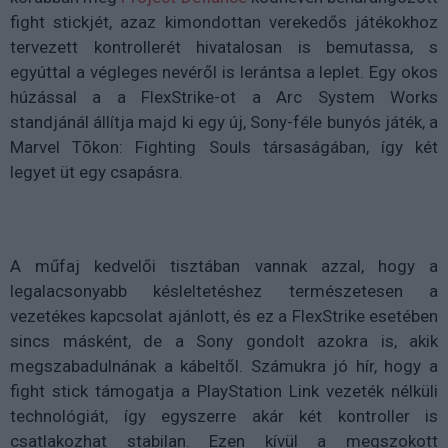
fight stickjét, azaz kimondottan verekedős játékokhoz
tervezett kontrollerét hivatalosan is bemutassa, s
egyúttal a végleges nevéről is lerántsa a leplet. Egy okos
húzással a a FlexStrike-ot a Arc System Works
standjánál állítja majd ki egy új, Sony-féle bunyós játék, a
Marvel Tōkon: Fighting Souls társaságában, így két
legyet üt egy csapásra.
A műfaj kedvelői tisztában vannak azzal, hogy a
legalacsonyabb késleltetéshez természetesen a
vezetékes kapcsolat ajánlott, és ez a FlexStrike esetében
sincs másként, de a Sony gondolt azokra is, akik
megszabadulnának a kábeltől. Számukra jó hír, hogy a
fight stick támogatja a PlayStation Link vezeték nélküli
technológiát, így egyszerre akár két kontroller is
csatlakozhat stabilan. Ezen kívül a megszokott