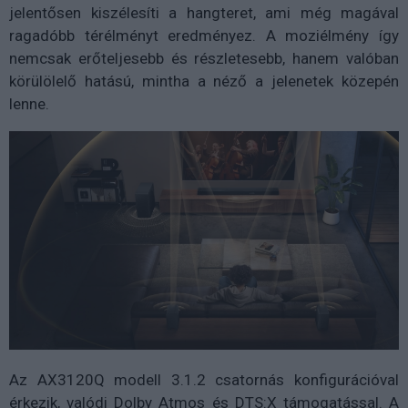
jelentősen kiszélesíti a hangteret, ami még magával
ragadóbb térélményt eredményez. A moziélmény így
nemcsak erőteljesebb és részletesebb, hanem valóban
körülölelő hatású, mintha a néző a jelenetek közepén
lenne.
Az AX3120Q modell 3.1.2 csatornás konfigurációval
érkezik, valódi Dolby Atmos és DTS:X támogatással. A