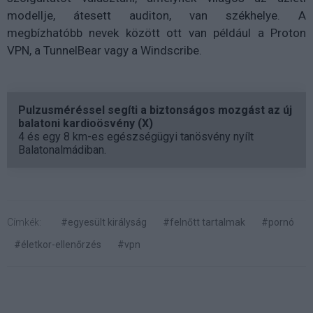
modellje, átesett auditon, van székhelye. A
megbízhatóbb nevek között ott van például a Proton
VPN, a TunnelBear vagy a Windscribe.
Pulzusméréssel segíti a biztonságos mozgást az új
balatoni kardioösvény (X)
4 és egy 8 km-es egészségügyi tanösvény nyílt
Balatonalmádiban.
Címkék:
#egyesült királyság
#felnőtt tartalmak
#pornó
#életkor-ellenőrzés
#vpn