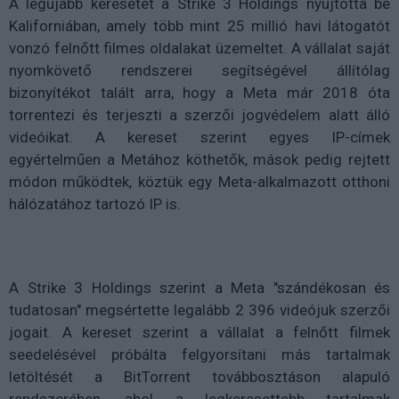
A legújabb keresetet a Strike 3 Holdings nyújtotta be
Kaliforniában, amely több mint 25 millió havi látogatót
vonzó felnőtt filmes oldalakat üzemeltet. A vállalat saját
nyomkövető rendszerei segítségével állítólag
bizonyítékot talált arra, hogy a Meta már 2018 óta
torrentezi és terjeszti a szerzői jogvédelem alatt álló
videóikat. A kereset szerint egyes IP-címek
egyértelműen a Metához köthetők, mások pedig rejtett
módon működtek, köztük egy Meta-alkalmazott otthoni
hálózatához tartozó IP is.
A Strike 3 Holdings szerint a Meta "szándékosan és
tudatosan" megsértette legalább 2 396 videójuk szerzői
jogait. A kereset szerint a vállalat a felnőtt filmek
seedelésével próbálta felgyorsítani más tartalmak
letöltését a BitTorrent továbbosztáson alapuló
rendszerében, ahol a legkeresettebb tartalmak