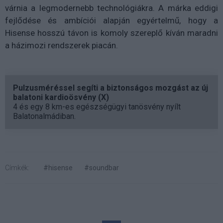
várnia a legmodernebb technológiákra. A márka eddigi
fejlődése és ambíciói alapján egyértelmű, hogy a
Hisense hosszú távon is komoly szereplő kíván maradni
a házimozi rendszerek piacán.
Pulzusméréssel segíti a biztonságos mozgást az új
balatoni kardioösvény (X)
4 és egy 8 km-es egészségügyi tanösvény nyílt
Balatonalmádiban.
Címkék:
#hisense
#soundbar