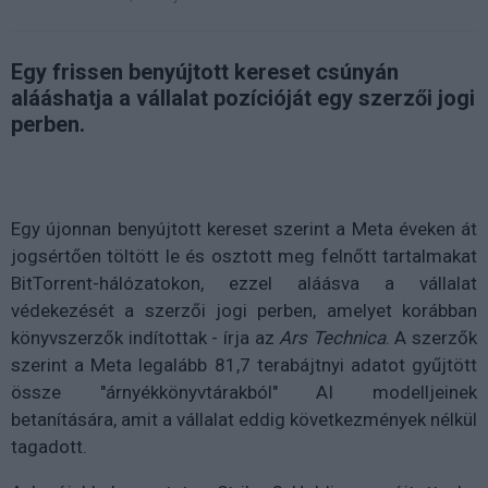
Egy frissen benyújtott kereset csúnyán
alááshatja a vállalat pozícióját egy szerzői jogi
perben.
Egy újonnan benyújtott kereset szerint a Meta éveken át
jogsértően töltött le és osztott meg felnőtt tartalmakat
BitTorrent-hálózatokon, ezzel aláásva a vállalat
védekezését a szerzői jogi perben, amelyet korábban
könyvszerzők indítottak - írja az
Ars Technica
. A szerzők
szerint a Meta legalább 81,7 terabájtnyi adatot gyűjtött
össze "árnyékkönyvtárakból" AI modelljeinek
betanítására, amit a vállalat eddig következmények nélkül
tagadott.