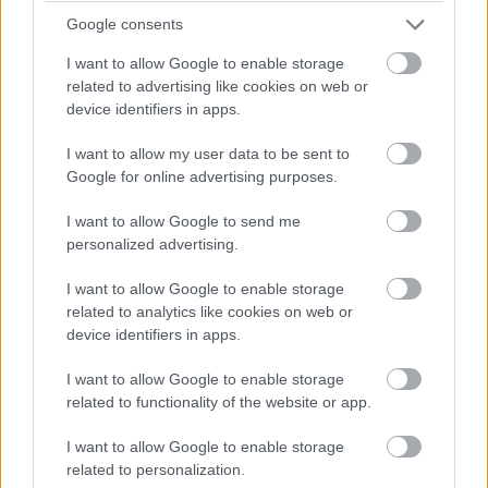
Google consents
Kilőtt a VPN-ek népszerűsége
I want to allow Google to enable storage
related to advertising like cookies on web or
az Egyesült Királyságban, mióta
device identifiers in apps.
személyi kell a netes pornóhoz
I want to allow my user data to be sent to
Google for online advertising purposes.
Kedvencekhez
I want to allow Google to send me
personalized advertising.
Vörös Lóránd
|
2025 július 29. 08:05
I want to allow Google to enable storage
related to analytics like cookies on web or
Az Egyesült Királyság új online biztonsági
device identifiers in apps.
törvénye gyerekzárat hozott, amit a fiatalok
VPN-nel kerülnek meg.
I want to allow Google to enable storage
related to functionality of the website or app.
I want to allow Google to enable storage
related to personalization.
Július 25-én lépett életbe az Online Safety Act, amely a