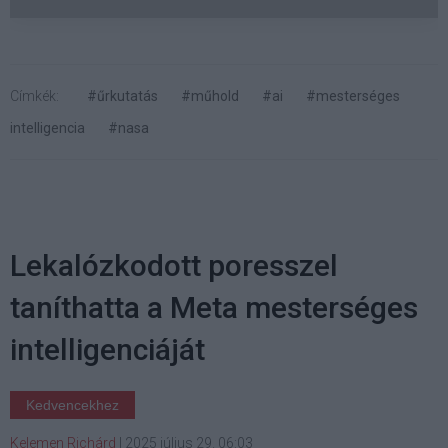
Címkék:
#űrkutatás
#műhold
#ai
#mesterséges
intelligencia
#nasa
Lekalózkodott poresszel
taníthatta a Meta mesterséges
intelligenciáját
Kedvencekhez
Kelemen Richárd
|
2025 július 29. 06:03