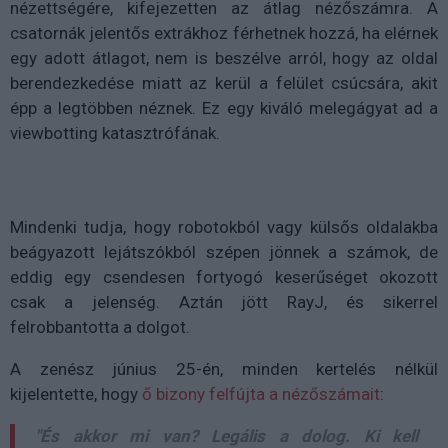
nézettségére, kifejezetten az átlag nézőszámra. A
csatornák jelentős extrákhoz férhetnek hozzá, ha elérnek
egy adott átlagot, nem is beszélve arról, hogy az oldal
berendezkedése miatt az kerül a felület csúcsára, akit
épp a legtöbben néznek. Ez egy kiváló melegágyat ad a
viewbotting katasztrófának.
Mindenki tudja, hogy robotokból vagy külsős oldalakba
beágyazott lejátszókból szépen jönnek a számok, de
eddig egy csendesen fortyogó keserűséget okozott
csak a jelenség. Aztán jött RayJ, és sikerrel
felrobbantotta a dolgot.
A zenész június 25-én, minden kertelés nélkül
kijelentette, hogy
ő bizony felfújta a nézőszámait
:
"És akkor mi van? Legális a dolog. Ki kell