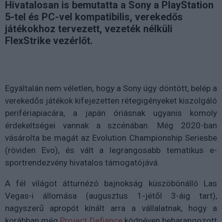
Hivatalosan is bemutatta a Sony a PlayStation
5-tel és PC-vel kompatibilis, verekedős
játékokhoz tervezett, vezeték nélküli
FlexStrike vezérlőt.
Egyáltalán nem véletlen, hogy a Sony úgy döntött, belép a
verekedős játékok kifejezetten rétegigényeket kiszolgáló
perifériapiacára, a japán óriásnak ugyanis komoly
érdekeltségei vannak a szcénában. Még 2020-ban
vásárolta be magát az Evolution Championship Seriesbe
(röviden Evo), és vált a legrangosabb tematikus e-
sportrendezvény hivatalos támogatójává.
A fél világot átturnézó bajnokság küszöbönálló Las
Vegas-i állomása (augusztus 1-jétől 3-áig tart),
nagyszerű apropót kínált arra a vállalatnak, hogy a
korábban még
Project Defiance
kódnéven beharangozott