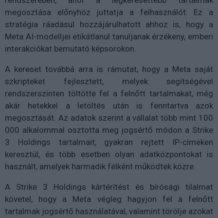
megosztása előnyhöz juttatja a felhasználót. Ez a
stratégia ráadásul hozzájárulhatott ahhoz is, hogy a
Meta AI-modelljei etikátlanul tanuljanak érzékeny, emberi
interakciókat bemutató képsorokon.
A kereset továbbá arra is rámutat, hogy a Meta saját
szkripteket fejlesztett, melyek segítségével
rendszerszinten töltötte fel a felnőtt tartalmakat, még
akár hetekkel a letöltés után is fenntartva azok
megosztását. Az adatok szerint a vállalat több mint 100
000 alkalommal osztotta meg jogsértő módon a Strike
3 Holdings tartalmait, gyakran rejtett IP-címeken
keresztül, és több esetben olyan adatközpontokat is
használt, amelyek harmadik félként működtek közre.
A Strike 3 Holdings kártérítést és bírósági tilalmat
követel, hogy a Meta végleg hagyjon fel a felnőtt
tartalmak jogsértő használatával, valamint törölje azokat