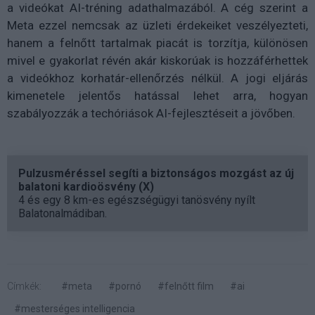
a videókat AI-tréning adathalmazából. A cég szerint a
Meta ezzel nemcsak az üzleti érdekeiket veszélyezteti,
hanem a felnőtt tartalmak piacát is torzítja, különösen
mivel e gyakorlat révén akár kiskorúak is hozzáférhettek
a videókhoz korhatár-ellenőrzés nélkül. A jogi eljárás
kimenetele jelentős hatással lehet arra, hogyan
szabályozzák a techóriások AI-fejlesztéseit a jövőben.
Pulzusméréssel segíti a biztonságos mozgást az új
balatoni kardioösvény (X)
4 és egy 8 km-es egészségügyi tanösvény nyílt
Balatonalmádiban.
Címkék:
#meta
#pornó
#felnőtt film
#ai
#mesterséges intelligencia