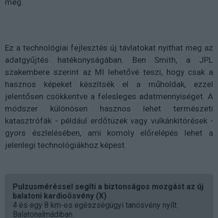
meg.
Ez a technológiai fejlesztés új távlatokat nyithat meg az
adatgyűjtés hatékonyságában. Ben Smith, a JPL
szakembere szerint az MI lehetővé teszi, hogy csak a
hasznos képeket készítsék el a műholdak, ezzel
jelentősen csökkentve a felesleges adatmennyiséget. A
módszer különösen hasznos lehet természeti
katasztrófák - például erdőtüzek vagy vulkánkitörések -
gyors észlelésében, ami komoly előrelépés lehet a
jelenlegi technológiákhoz képest.
Pulzusméréssel segíti a biztonságos mozgást az új
balatoni kardioösvény (X)
4 és egy 8 km-es egészségügyi tanösvény nyílt
Balatonalmádiban.