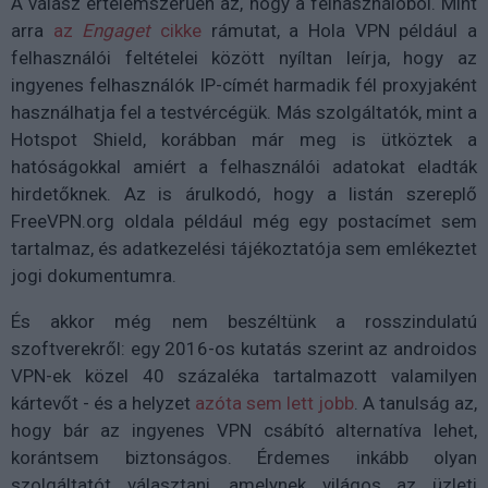
A válasz értelemszerűen az, hogy a felhasználóból. Mint
arra
az
Engaget
cikke
rámutat, a Hola VPN például a
felhasználói feltételei között nyíltan leírja, hogy az
ingyenes felhasználók IP-címét harmadik fél proxyjaként
használhatja fel a testvércégük. Más szolgáltatók, mint a
Hotspot Shield, korábban már meg is ütköztek a
hatóságokkal amiért a felhasználói adatokat eladták
hirdetőknek. Az is árulkodó, hogy a listán szereplő
FreeVPN.org oldala például még egy postacímet sem
tartalmaz, és adatkezelési tájékoztatója sem emlékeztet
jogi dokumentumra.
És akkor még nem beszéltünk a rosszindulatú
szoftverekről: egy 2016-os kutatás szerint az androidos
VPN-ek közel 40 százaléka tartalmazott valamilyen
kártevőt - és a helyzet
azóta sem lett jobb
. A tanulság az,
hogy bár az ingyenes VPN csábító alternatíva lehet,
korántsem biztonságos. Érdemes inkább olyan
szolgáltatót választani, amelynek világos az üzleti