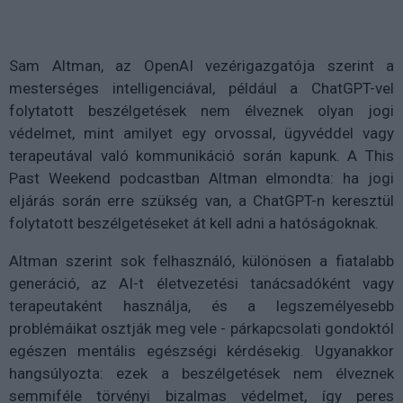
Sam Altman, az OpenAI vezérigazgatója szerint a
mesterséges intelligenciával, például a ChatGPT-vel
folytatott beszélgetések nem élveznek olyan jogi
védelmet, mint amilyet egy orvossal, ügyvéddel vagy
terapeutával való kommunikáció során kapunk. A This
Past Weekend podcastban Altman elmondta: ha jogi
eljárás során erre szükség van, a ChatGPT-n keresztül
folytatott beszélgetéseket át kell adni a hatóságoknak.
Altman szerint sok felhasználó, különösen a fiatalabb
generáció, az AI-t életvezetési tanácsadóként vagy
terapeutaként használja, és a legszemélyesebb
problémáikat osztják meg vele - párkapcsolati gondoktól
egészen mentális egészségi kérdésekig. Ugyanakkor
hangsúlyozta: ezek a beszélgetések nem élveznek
semmiféle törvényi bizalmas védelmet, így peres