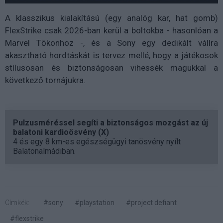
A klasszikus kialakítású (egy analóg kar, hat gomb)
FlexStrike csak 2026-ban kerül a boltokba - hasonlóan a
Marvel Tōkonhoz -, és a Sony egy dedikált vállra
akasztható hordtáskát is tervez mellé, hogy a játékosok
stílusosan és biztonságosan vihessék magukkal a
következő tornájukra.
Pulzusméréssel segíti a biztonságos mozgást az új
balatoni kardioösvény (X)
4 és egy 8 km-es egészségügyi tanösvény nyílt
Balatonalmádiban.
Címkék:
#sony
#playstation
#project defiant
#flexstrike