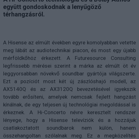
együtt gondoskodnak a lenyűgöző
térhangzásról.
A Hisense az elmúlt években egyre komolyabban vetette
meg lábát az audiotechnikai piacon, és most egy újabb
mérföldkőhöz érkezett. A Futuresource Consulting
legfrissebb mérései szerint a márka az elmúlt öt év
leggyorsabban növekvő soundbar gyártója világszerte.
Ezt a pozíciót most két új zászlóshajó modell, az
AX5140Q és az AX3120Q bevezetésével igyekszik
tovább erősíteni, amelyek nemcsak fejlett hangzást
kínálnak, de egy teljesen új technológiai megoldással is
érkeznek. A Hi-Concerto névre keresztelt rendszer
lényege, hogy a Hisense televíziók és a hozzájuk
csatlakoztatott soundbarok nem külön, hanem
összehangoltan szólalnak meg. Ez a megközelítés