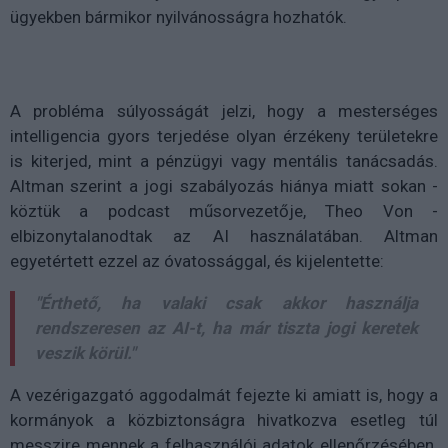
ügyekben bármikor nyilvánosságra hozhatók.
A probléma súlyosságát jelzi, hogy a mesterséges
intelligencia gyors terjedése olyan érzékeny területekre
is kiterjed, mint a pénzügyi vagy mentális tanácsadás.
Altman szerint a jogi szabályozás hiánya miatt sokan -
köztük a podcast műsorvezetője, Theo Von -
elbizonytalanodtak az AI használatában. Altman
egyetértett ezzel az óvatossággal, és kijelentette:
"Érthető, ha valaki csak akkor használja
rendszeresen az AI-t, ha már tiszta jogi keretek
veszik körül."
A vezérigazgató aggodalmát fejezte ki amiatt is, hogy a
kormányok a közbiztonságra hivatkozva esetleg túl
messzire mennek a felhasználói adatok ellenőrzésében.