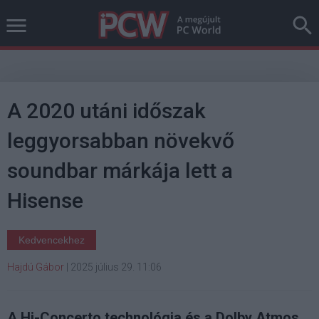
A 2020 utáni időszak
leggyorsabban növekvő
soundbar márkája lett a
Hisense
Kedvencekhez
Hajdú Gábor
|
2025 július 29. 11:06
A Hi-Concerto technológia és a Dolby Atmos