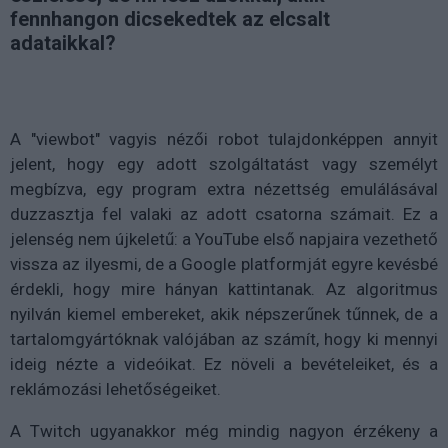
fennhangon dicsekedtek az elcsalt
adataikkal?
A "viewbot" vagyis nézői robot tulajdonképpen annyit
jelent, hogy egy adott szolgáltatást vagy személyt
megbízva, egy program extra nézettség emulálásával
duzzasztja fel valaki az adott csatorna számait. Ez a
jelenség nem újkeletű: a YouTube első napjaira vezethető
vissza az ilyesmi, de a Google platformját egyre kevésbé
érdekli, hogy mire hányan kattintanak. Az algoritmus
nyilván kiemel embereket, akik népszerűnek tűnnek, de a
tartalomgyártóknak valójában az számít, hogy ki mennyi
ideig nézte a videóikat. Ez növeli a bevételeiket, és a
reklámozási lehetőségeiket.
A Twitch ugyanakkor még mindig nagyon érzékeny a