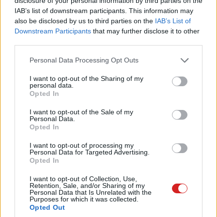
disclosure of your personal information by third parties on the
IAB’s list of downstream participants. This information may
valamilyen ellenlépés.
also be disclosed by us to third parties on the
IAB’s List of
Downstream Participants
that may further disclose it to other
Innentől már csak a korábbi csalók büntetése lenne
third parties.
vissza, de meglepődnénk, ha a Twitch bármit is lépne
RayJ vagy többi ügyeskedő tartalomgyártóval szemben.
Please note that this website/app uses one or more Google
Personal Data Processing Opt Outs
services and may gather and store information including but
not limited to your visit or usage behaviour. You may click to
I want to opt-out of the Sharing of my
personal data.
grant or deny consent to Google and its third-party tags to
Opted In
Pulzusméréssel segíti a biztonságos mozgást az új
use your data for below specified purposes in below Google
balatoni kardioösvény (X)
consent section.
I want to opt-out of the Sale of my
4 és egy 8 km-es egészségügyi tanösvény nyílt
Personal Data.
Balatonalmádiban.
Opted In
I want to opt-out of processing my
Personal Data for Targeted Advertising.
Opted In
Címkék:
#twitch
I want to opt-out of Collection, Use,
Retention, Sale, and/or Sharing of my
Personal Data that Is Unrelated with the
Purposes for which it was collected.
Opted Out