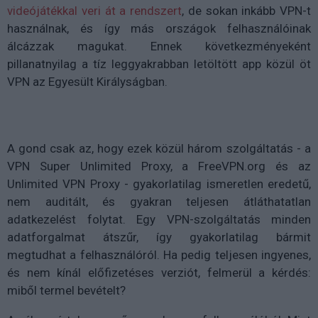
videójátékkal veri át a rendszert
, de sokan inkább VPN-t
használnak, és így más országok felhasználóinak
álcázzak magukat. Ennek következményeként
pillanatnyilag a tíz leggyakrabban letöltött app közül öt
VPN az Egyesült Királyságban.
A gond csak az, hogy ezek közül három szolgáltatás - a
VPN Super Unlimited Proxy, a FreeVPN.org és az
Unlimited VPN Proxy - gyakorlatilag ismeretlen eredetű,
nem auditált, és gyakran teljesen átláthatatlan
adatkezelést folytat. Egy VPN-szolgáltatás minden
adatforgalmat átszűr, így gyakorlatilag bármit
megtudhat a felhasználóról. Ha pedig teljesen ingyenes,
és nem kínál előfizetéses verziót, felmerül a kérdés:
miből termel bevételt?