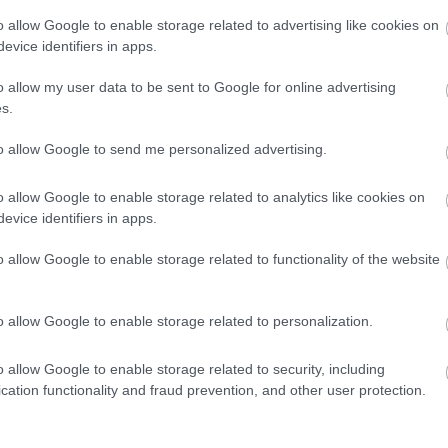
kintését kínálja, mivel mélyebb kontraszttal és
o allow Google to enable storage related to advertising like cookies on
ű élményt"
evice identifiers in apps.
s kijelző üzletágának ügyvezető alelnöke. Hozzátette,
o allow my user data to be sent to Google for online advertising
sztése és további partnerekkel való együttműködés a
s.
n.
to allow Google to send me personalized advertising.
o allow Google to enable storage related to analytics like cookies on
evice identifiers in apps.
lógia, amely jelenetről jelenetre igazítja a fényerő-
cka a lehető legélesebb és legrészletesebb formában
o allow Google to enable storage related to functionality of the website
alkotók eredeti szándékát, így a nézők még élethűbb
o allow Google to enable storage related to personalization.
idei Samsung Neo QLED, OLED és Lifestyle tévéken,
lesznek elérhetők. A későbbiekben további Samsung
o allow Google to enable storage related to security, including
zel még több felhasználónak biztosítva a prémium
cation functionality and fraud prevention, and other user protection.