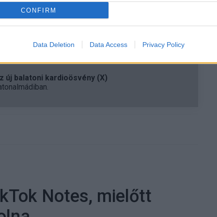
űködve folyamatosan dolgozik azon, hogy a HDR10+
CONFIRM
váljon, és még több streaming szolgáltatás támogassa
Data Deletion
Data Access
Privacy Policy
 új balatoni kardioösvény (X)
atonalmádiban.
ikTok Notes, mielőtt
olna