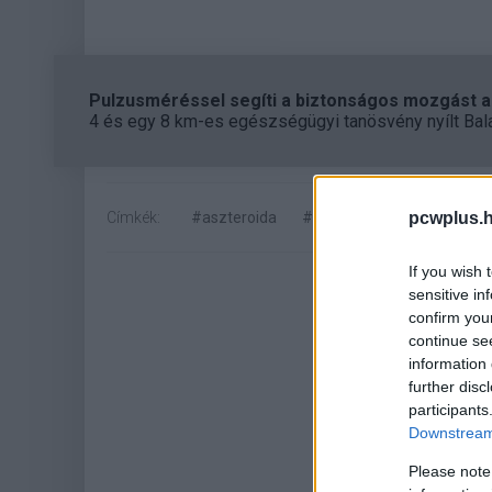
Pulzusméréssel segíti a biztonságos mozgást az
4 és egy 8 km-es egészségügyi tanösvény nyílt Bal
Címkék:
#aszteroida
#nasa
#hold
pcwplus.h
If you wish 
sensitive in
confirm you
continue se
information 
further disc
participants
Downstream 
Hoz
Please note