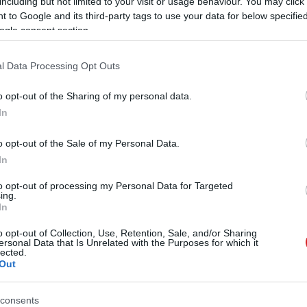
including but not limited to your visit or usage behaviour. You may click 
 to Google and its third-party tags to use your data for below specifi
ogle consent section.
 és monitorjain már
DR10+ támogatása
l Data Processing Opt Outs
o opt-out of the Sharing of my personal data.
In
o opt-out of the Sale of my Personal Data.
In
+ mellett pöröghet a Netflix.
to opt-out of processing my Personal Data for Targeted
ing.
In
o opt-out of Collection, Use, Retention, Sale, and/or Sharing
ersonal Data that Is Unrelated with the Purposes for which it
nitorjai mostantól támogatják a Netflix tartalmainak
lected.
Out
agabb kontrasztot, élénkebb színeket és lenyűgöző
consents