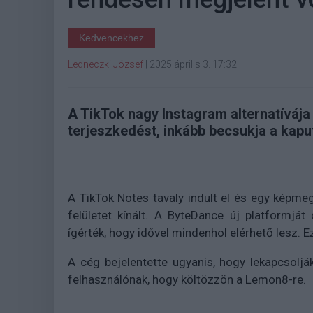
Kedvencekhez
Ledneczki József
|
2025 április 3. 17:32
A TikTok nagy Instagram alternatívája
terjeszkedést, inkább becsukja a kapu
A TikTok Notes tavaly indult el és egy képm
felületet kínált. A ByteDance új platformjá
ígérték, hogy idővel mindenhol elérhető lesz. E
A cég bejelentette ugyanis, hogy lekapcsoljá
felhasználónak, hogy költözzön a Lemon8-re.