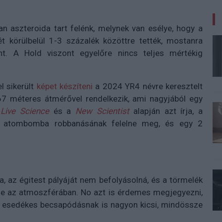
an aszteroida tart felénk, melynek van esélye, hogy a
t körülbelül 1-3 százalék közöttre tették, mostanra
t. A Hold viszont egyelőre nincs teljes mértékig
l sikerült
képet készíteni
a 2024 YR4 névre keresztelt
3-67 méteres átmérővel rendelkezik, ami nagyjából egy
a
Live Science
és a
New Scientist
alapján azt írja, a
ai atombomba robbanásának felelne meg, és egy 2
a, az égitest pályáját nem befolyásolná, és a törmelék
égne az atmoszférában. No azt is érdemes megjegyezni,
 esedékes becsapódásnak is nagyon kicsi, mindössze