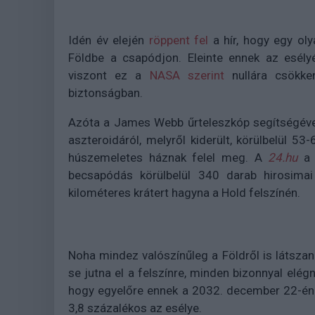
Idén év elején
röppent fel
a hír, hogy egy oly
Földbe a csapódjon. Eleinte ennek az esélyé
viszont ez a
NASA szerint
nullára csökken
biztonságban.
Azóta a James Webb űrteleszkóp segítségéve
aszteroidáról, melyről kiderült, körülbelül 5
húszemeletes háznak felel meg. A
24.hu
becsapódás körülbelül 340 darab hirosim
kilométeres krátert hagyna a Hold felszínén.
Noha mindez valószínűleg a Földről is látszan
se jutna el a felszínre, minden bizonnyal el
hogy egyelőre ennek a 2032. december 22-én
3,8 százalékos az esélye.