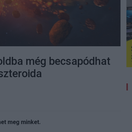
Holdba még becsapódhat
szteroida
et meg minket.