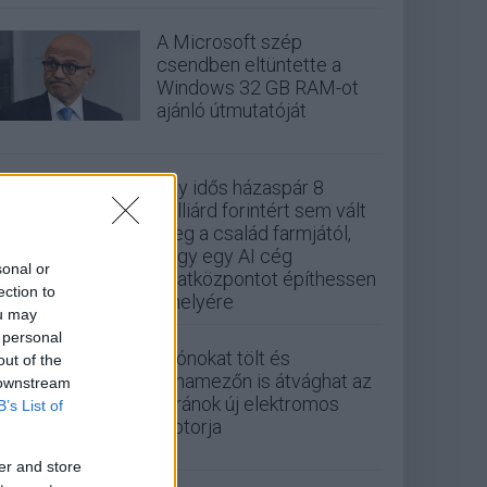
A Microsoft szép
csendben eltüntette a
Windows 32 GB RAM-ot
ajánló útmutatóját
Egy idős házaspár 8
milliárd forintért sem vált
meg a család farmjától,
hogy egy AI cég
sonal or
adatközpontot építhessen
ection to
a helyére
ou may
 personal
Drónokat tölt és
out of the
aknamezőn is átvághat az
 downstream
ukránok új elektromos
B’s List of
motorja
er and store