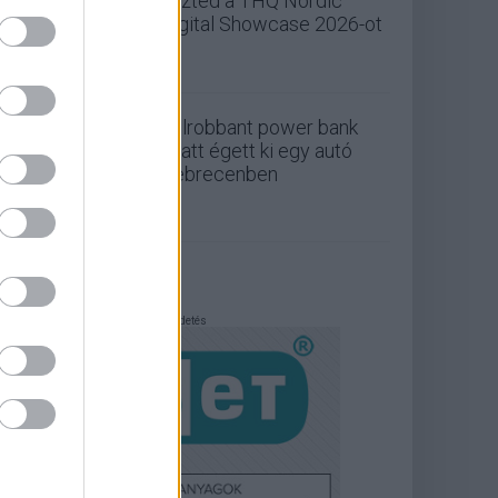
nézted a THQ Nordic
Digital Showcase 2026-ot
Felrobbant power bank
miatt égett ki egy autó
Debrecenben
Hirdetés