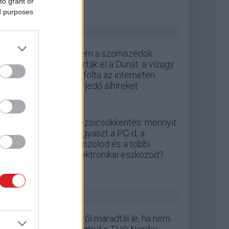
to grant or
ed purposes
ZÖLD PÁLYA
Nem a szomszédok
zárták el a Dunát: a vízügy
cáfolta az interneten
terjedő álhíreket
Rezsicsökkentés: mennyit
fogyaszt a PC-d, a
konzolod és a többi
elektronikai eszközöd?
GS HÍREK
Erről maradtál le, ha nem