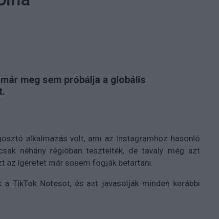
 már meg sem próbálja a globális
t.
egosztó alkalmazás volt, ami az Instagramhoz hasonló
t csak néhány régióban tesztelték, de tavaly még azt
zt az ígéretet már sosem fogják betartani.
k a TikTok Notesot, és azt javasolják minden korábbi