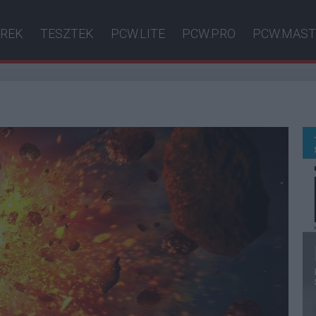
ÍREK
TESZTEK
PCW.LITE
PCW.PRO
PCW.MAST