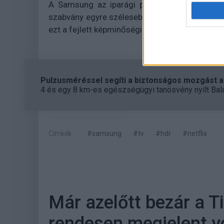
A Samsung az iparági partnereivel együttm
szabvány egyre szélesebb körben elérhetővé 
ezt a fejlett képminőségi technológiát.
Pulzusméréssel segíti a biztonságos mozgást az
4 és egy 8 km-es egészségügyi tanösvény nyílt Bal
Címkék:
#samsung
#tv
#hdr
#netflix
Már azelőtt bezár a T
rendesen megjelent v