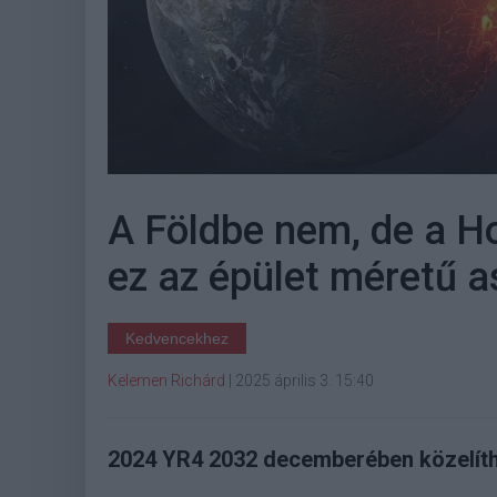
A Földbe nem, de a 
ez az épület méretű a
Kedvencekhez
Kelemen Richárd
|
2025 április 3. 15:40
2024 YR4 2032 decemberében közelíth