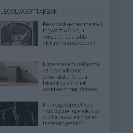
LEGOLVASOTTABBAK
Rezsicsökkentés: mennyit
fogyaszt a PC-d, a
konzolod és a többi
elektronikai eszközöd?
Napelem sem kell hozzá:
ez a konnektoros
akkumulátor lehet a
takarékos otthonok
következő nagy dobása
Nem egyedi eset volt:
más OpenAI-ügynökök is
kijuthattak az elszigetelt
tesztkörnyezetből