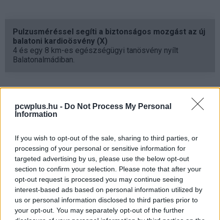
Pulzusméréssel segíti a biztonságos mozgást az új
balatoni kardioösvény (X)
4 és egy 8 km-es egészségügyi tanösvény nyílt
Balatonalmádiban.
pcwplus.hu -
Do Not Process My Personal
Címkék:
#samsung
#galaxy
#z flip5
#z fold5
Information
#mobil
#telefon
#előrendelés
If you wish to opt-out of the sale, sharing to third parties, or
processing of your personal or sensitive information for
targeted advertising by us, please use the below opt-out
section to confirm your selection. Please note that after your
opt-out request is processed you may continue seeing
Szeretnél stabilabb,
interest-based ads based on personal information utilized by
us or personal information disclosed to third parties prior to
biztonságosabb eszközöket?
your opt-out. You may separately opt-out of the further