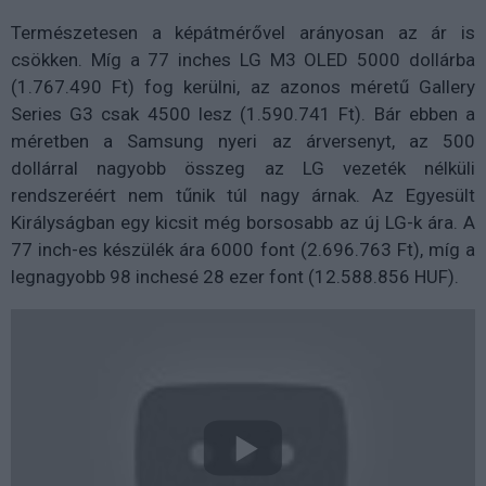
Természetesen a képátmérővel arányosan az ár is
csökken. Míg a 77 inches LG M3 OLED 5000 dollárba
(
1.767.490 Ft
) fog kerülni, az azonos méretű Gallery
Series G3 csak 4500 lesz (
1.590.741 Ft
). Bár ebben a
méretben a Samsung nyeri az árversenyt, az 500
dollárral nagyobb összeg az LG vezeték nélküli
rendszeréért nem tűnik túl nagy árnak. Az Egyesült
Királyságban egy kicsit még borsosabb az új LG-k ára. A
77 inch-es készülék ára 6000 font (
2.696.763 Ft
), míg a
legnagyobb 98 inchesé 28 ezer font (12.588.856 HUF).