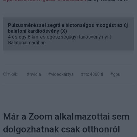
Pulzusméréssel segíti a biztonságos mozgást az új
balatoni kardioösvény (X)
4 és egy 8 km-es egészségügyi tanösvény nyílt
Balatonalmádiban.
Címkék:
#nvidia
#videokártya
#rtx 4060 ti
#gpu
Már a Zoom alkalmazottai sem
dolgozhatnak csak otthonról