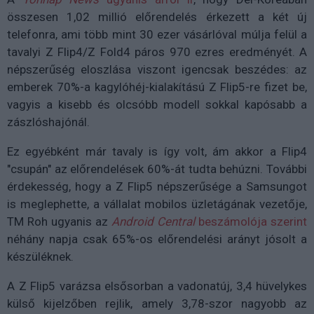
összesen 1,02 millió előrendelés érkezett a két új
telefonra, ami több mint 30 ezer vásárlóval múlja felül a
tavalyi Z Flip4/Z Fold4 páros 970 ezres eredményét. A
népszerűség eloszlása viszont igencsak beszédes: az
emberek 70%-a kagylóhéj-kialakítású Z Flip5-re fizet be,
vagyis a kisebb és olcsóbb modell sokkal kapósabb a
zászlóshajónál.
Ez egyébként már tavaly is így volt, ám akkor a Flip4
"csupán" az előrendelések 60%-át tudta behúzni. További
érdekesség, hogy a Z Flip5 népszerűsége a Samsungot
is meglephette, a vállalat mobilos üzletágának vezetője,
TM Roh ugyanis az
Android Central
beszámolója szerint
néhány napja csak 65%-os előrendelési arányt jósolt a
készüléknek.
A Z Flip5 varázsa elsősorban a vadonatúj, 3,4 hüvelykes
külső kijelzőben rejlik, amely 3,78-szor nagyobb az