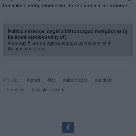
hónapban pedig mindenkinél bekapcsolja a keresőóriás.
Pulzusméréssel segíti a biztonságos mozgást az új
balatoni kardioösvény (X)
4 és egy 8 km-es egészségügyi tanösvény nyílt
Balatonalmádiban.
Címkék:
#gmail
#ios
#alkalmazás
#android
#fordítás
#google translate