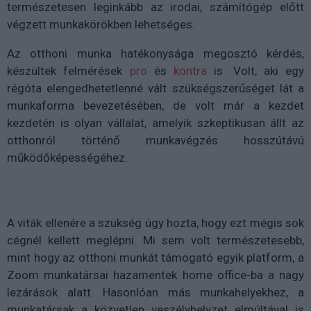
természetesen leginkább az irodai, számítógép előtt
végzett munkakörökben lehetséges.
Az otthoni munka hatékonysága megosztó kérdés,
készültek felmérések
pro
és
kontra
is. Volt, aki egy
régóta elengedhetetlenné vált szükségszerűséget lát a
munkaforma bevezetésében, de volt már a kezdet
kezdetén is olyan vállalat, amelyik szkeptikusan állt az
otthonról történő munkavégzés hosszútávú
működőképességéhez.
A viták ellenére a szükség úgy hozta, hogy ezt mégis sok
cégnél kellett meglépni. Mi sem volt természetesebb,
mint hogy az otthoni munkát támogató egyik platform, a
Zoom munkatársai hazamentek home office-ba a nagy
lezárások alatt. Hasonlóan más munkahelyekhez, a
munkatársak a közvetlen veszélyhelyzet elmúltával is