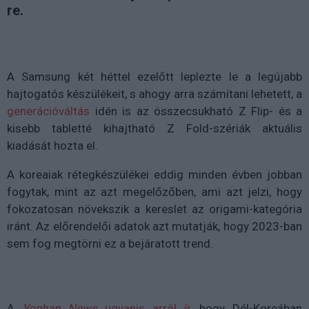
re.
A Samsung két héttel ezelőtt leplezte le a legújabb
hajtogatós készülékeit, s ahogy arra számítani lehetett, a
generációváltás
idén is az összecsukható Z Flip- és a
kisebb tabletté kihajtható Z Fold-szériák aktuális
kiadását hozta el.
A koreaiak rétegkészülékei eddig minden évben jobban
fogytak, mint az azt megelőzőben, ami azt jelzi, hogy
fokozatosan növekszik a kereslet az origami-kategória
iránt. Az előrendelői adatok azt mutatják, hogy 2023-ban
sem fog megtörni ez a bejáratott trend.
A
Yonhap News
ugyanis arról ír
, hogy Dél-Koreában