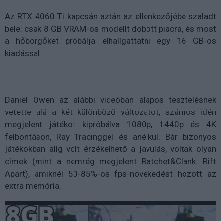
Az RTX 4060 Ti kapcsán aztán az ellenkezőjébe szaladt
bele: csak 8 GB VRAM-os modellt dobott piacra, és most
a hőbörgőket próbálja elhallgattatni egy 16 GB-os
kiadással.
Daniel Owen az alábbi videóban alapos tesztelésnek
vetette alá a két különböző változatot, számos idén
megjelent játékot kipróbálva 1080p, 1440p és 4K
felbontáson, Ray Tracinggel és anélkül. Bár bizonyos
játékokban alig volt érzékelhető a javulás, voltak olyan
címek (mint a nemrég megjelent Ratchet&Clank: Rift
Apart), amiknél 50-85%-os fps-növekedést hozott az
extra memória.