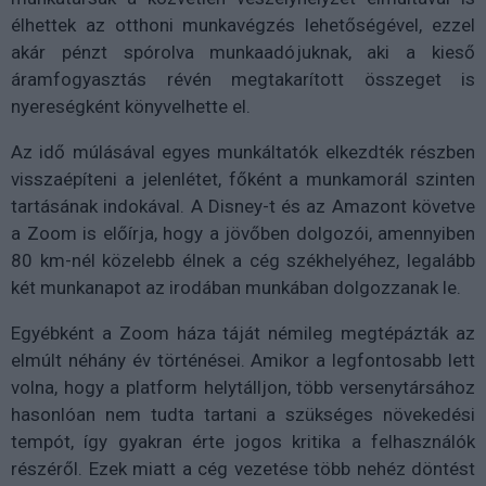
élhettek az otthoni munkavégzés lehetőségével, ezzel
akár pénzt spórolva munkaadójuknak, aki a kieső
áramfogyasztás révén megtakarított összeget is
nyereségként könyvelhette el.
Az idő múlásával egyes munkáltatók elkezdték részben
visszaépíteni a jelenlétet, főként a munkamorál szinten
tartásának indokával. A Disney-t és az Amazont követve
a Zoom is előírja, hogy a jövőben dolgozói, amennyiben
80 km-nél közelebb élnek a cég székhelyéhez, legalább
két munkanapot az irodában munkában dolgozzanak le.
Egyébként a Zoom háza táját némileg megtépázták az
elmúlt néhány év történései. Amikor a legfontosabb lett
volna, hogy a platform helytálljon, több versenytársához
hasonlóan nem tudta tartani a szükséges növekedési
tempót, így gyakran érte jogos kritika a felhasználók
részéről. Ezek miatt a cég vezetése több nehéz döntést