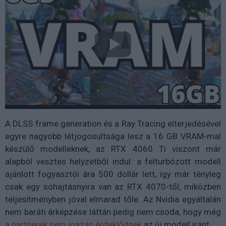
A DLSS frame generation és a Ray Tracing elterjedésével
egyre nagyobb létjogosultsága lesz a 16 GB VRAM-mal
készülő modelleknek, az RTX 4060 Ti viszont már
alapból vesztes helyzetből indul: a felturbózott modell
ajánlott fogyasztói ára 500 dollár lett, így már tényleg
csak egy sóhajtásnyira van az RTX 4070-től, miközben
teljesítményben jóval elmarad tőle. Az Nvidia egyáltalán
nem baráti árképzése láttán pedig nem csoda, hogy még
a partnerek sem igazán érdeklődnek
az új modell iránt.