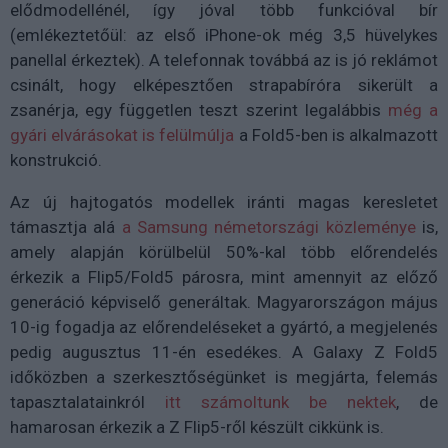
elődmodellénél, így jóval több funkcióval bír
(emlékeztetőül: az első iPhone-ok még 3,5 hüvelykes
panellal érkeztek). A telefonnak továbbá az is jó reklámot
csinált, hogy elképesztően strapabíróra sikerült a
zsanérja, egy független teszt szerint legalábbis
még a
gyári elvárásokat is felülmúlja
a Fold5-ben is alkalmazott
konstrukció.
Az új hajtogatós modellek iránti magas keresletet
támasztja alá
a Samsung németországi közleménye
is,
amely alapján körülbelül 50%-kal több előrendelés
érkezik a Flip5/Fold5 párosra, mint amennyit az előző
generáció képviselő generáltak. Magyarországon május
10-ig fogadja az előrendeléseket a gyártó, a megjelenés
pedig augusztus 11-én esedékes. A Galaxy Z Fold5
időközben a szerkesztőségünket is megjárta, felemás
tapasztalatainkról
itt számoltunk be nektek
, de
hamarosan érkezik a Z Flip5-ről készült cikkünk is.