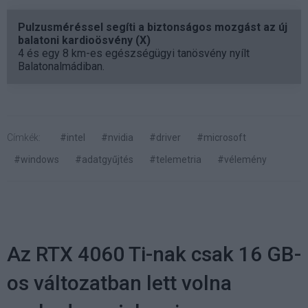
Pulzusméréssel segíti a biztonságos mozgást az új
balatoni kardioösvény (X)
4 és egy 8 km-es egészségügyi tanösvény nyílt
Balatonalmádiban.
Címkék:
#intel
#nvidia
#driver
#microsoft
#windows
#adatgyűjtés
#telemetria
#vélemény
Az RTX 4060 Ti-nak csak 16 GB-
os változatban lett volna