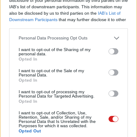
disclosure of your personal information by third parties on the
Akkor fizess az adataiddal!
IAB’s list of downstream participants. This information may
also be disclosed by us to third parties on the
IAB’s List of
Downstream Participants
that may further disclose it to other
third parties.
Kedvencekhez
Please note that this website/app uses one or more Google
Erdős Márton
|
2023 augusztus 13. 20:31
Personal Data Processing Opt Outs
services and may gather and store information including but
not limited to your visit or usage behaviour. You may click to
I want to opt-out of the Sharing of my
personal data.
grant or deny consent to Google and its third-party tags to
Igencsak megosztó téma, hogy mikor
Opted In
use your data for below specified purposes in below Google
érdemes engedni az adatgyűjtést és mikor kell
consent section.
I want to opt-out of the Sale of my
minden eszközzel irtani. Te miért vagy
Personal Data.
Opted In
hajlandó az adataiddal fizetni?
I want to opt-out of processing my
Personal Data for Targeted Advertising.
Opted In
Az információ pénz és hatalom: ezt mára (remélhetőleg)
I want to opt-out of Collection, Use,
Retention, Sale, and/or Sharing of my
a felhasználók jelentős többsége megtanulta. Merthogy
Personal Data that Is Unrelated with the
Purposes for which it was collected.
semmi sincsen ingyen az interneten sem, hiába
Opted Out
olvashatod el a híreket, nézhetsz videókat, hallgathatsz