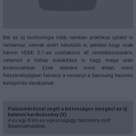
Bár az új technológia több, valóban praktikus újítást is
tartalmaz, vannak azért hátulütői is, például hogy csak
három HDMI 2.1-es csatlakozó áll rendelkezésünkre,
valamint a hátlap kialakítása is hagy maga után
kívánnivalókat. Ezek ellenére mind árban, mind
felszereltségben felveszi a versenyt a Samsung hasonló
kategóriás darabjaival.
Pulzusméréssel segíti a biztonságos mozgást az új
balatoni kardioösvény (X)
4 és egy 8 km-es egészségügyi tanösvény nyílt
Balatonalmádiban.