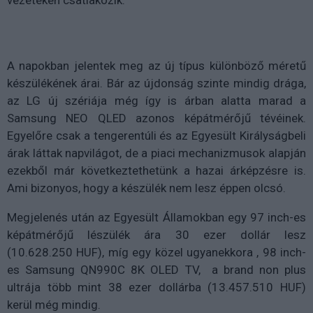
A napokban jelentek meg az új típus különböző méretű
készülékének árai. Bár az újdonság szinte mindig drága,
az LG új szériája még így is árban alatta marad a
Samsung NEO QLED azonos képátmérőjű tévéinek.
Egyelőre csak a tengerentúli és az Egyesült Királyságbeli
árak láttak napvilágot, de a piaci mechanizmusok alapján
ezekből már következtethetünk a hazai árképzésre is.
Ami bizonyos, hogy a készülék nem lesz éppen olcsó.
Megjelenés után az Egyesült Államokban egy 97 inch-es
képátmérőjű lészülék ára 30 ezer dollár lesz
(10.628.250 HUF), míg egy közel ugyanekkora , 98 inch-
es Samsung QN990C 8K OLED TV, a brand non plus
ultrája több mint 38 ezer dollárba (13.457.510 HUF)
kerül még mindig.