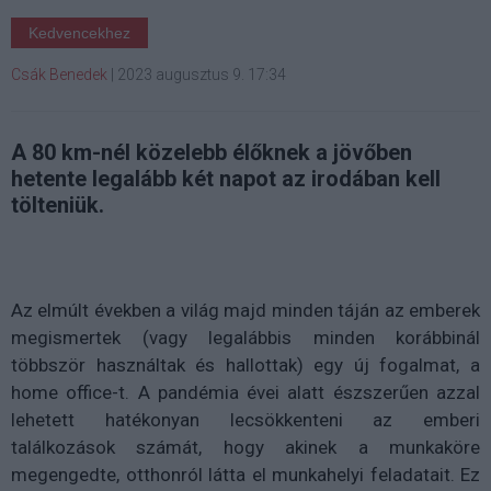
Kedvencekhez
Csák Benedek
|
2023 augusztus 9. 17:34
A 80 km-nél közelebb élőknek a jövőben
hetente legalább két napot az irodában kell
tölteniük.
Az elmúlt években a világ majd minden táján az emberek
megismertek (vagy legalábbis minden korábbinál
többször használtak és hallottak) egy új fogalmat, a
home office-t. A pandémia évei alatt észszerűen azzal
lehetett hatékonyan lecsökkenteni az emberi
találkozások számát, hogy akinek a munkaköre
megengedte, otthonról látta el munkahelyi feladatait. Ez