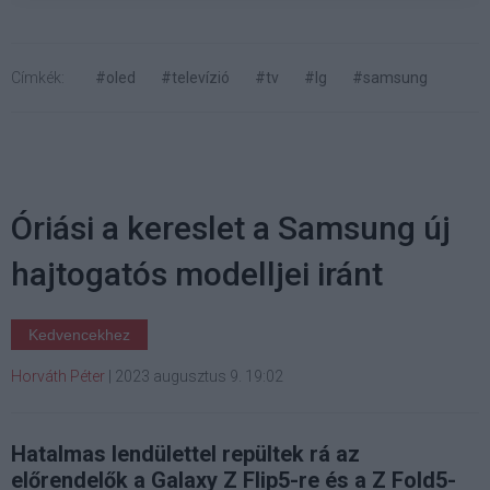
Címkék:
#oled
#televízió
#tv
#lg
#samsung
Óriási a kereslet a Samsung új
hajtogatós modelljei iránt
Kedvencekhez
Horváth Péter
|
2023 augusztus 9. 19:02
Hatalmas lendülettel repültek rá az
előrendelők a Galaxy Z Flip5-re és a Z Fold5-