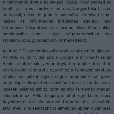
A támogatók érve a következő: Azzal, hogy segíted az
Intelt (és más hardver- és szoftvergyártókat) ezen
adatokkal, neked is jobb felhasználói élményed lehet,
hiszen az információk birtokában egy-egy hiba
forrásának felkutatása és a javítás elkészítése sokkal
hatékonyabb lehet, vagyis végeredményben egy
stabilabb, jobb, gyorsabb stb. terméked lesz.
Az Intel CIP kezdeményezése még csak nem is újkeletű.
Az AMD és az Nvidia, sőt, a Google, a Microsoft és az
Apple is dolgoznak ilyen adatgyűjtő modulokkal, és itt is
sokféle adat vándorol a gyártóhoz a felhasználóktól. Az
Intelnél és néhány egyéb cégnél azonban külön gond,
hogy alapértelmezetten aktiválódik is ez a modul, extra
lépések kellenek ahhoz, hogy ez alól felmentsd magad.
Ellenpélda az AMD telepítője, ahol egy külön lépés
figyelmeztet erre és ha nem fogadod el a részvételt,
attól még a te felhasználói élményed éppen olyan lesz,