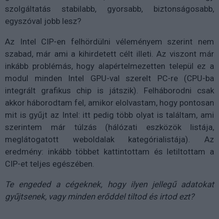
szolgáltatás stabilabb, gyorsabb, biztonságosabb,
egyszóval jobb lesz?
Az Intel CIP-en felhördülni véleményem szerint nem
szabad, már ami a kihirdetett célt illeti. Az viszont már
inkább problémás, hogy alapértelmezetten települ ez a
modul minden Intel GPU-val szerelt PC-re (CPU-ba
integrált grafikus chip is játszik). Felháborodni csak
akkor háborodtam fel, amikor elolvastam, hogy pontosan
mit is gyűjt az Intel: itt pedig több olyat is találtam, ami
szerintem már túlzás (hálózati eszközök listája,
meglátogatott weboldalak kategórialistája). Az
eredmény: inkább többet kattintottam és letiltottam a
CIP-et teljes egészében.
Te engeded a cégeknek, hogy ilyen jellegű adatokat
gyűjtsenek, vagy minden erőddel tiltod és irtod ezt?