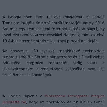
A Google több mint 17 éve tökéletesíti a Google
Translate mögött dolgozó fordítómotorját, amely 2016
óta már egy neurális gépi fordítási eljáráson alapul, így
jóval életszerűbb eredményekkel dolgozik, mint az első
10 évben használt statisztikai alapú procedúra idején.
Az összesen 133 nyelvvel megbirkózó technológia
régóta elérhető a Chrome böngészőbe és a Gmail webes
felületébe integrálva, mostantól pedig végre a
levelezőrendszer okostelefonos kliensében sem kell
nélkülöznünk a képességeit.
A Google ugyanis a
Workspace támogatási blogján
jelentette be
, hogy az androidos és az iOS-es Gmail