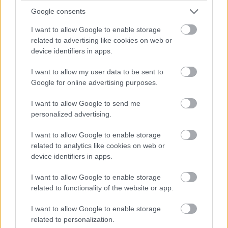
zeneszámokat - ilyenkor is az adataiddal fizetsz azért,
Google consents
hogy hagyományos fizetőeszközzel ne kelljen. A rólad
I want to allow Google to enable storage
gyűjtött információkat pedig felhasználják a cégek,
related to advertising like cookies on web or
értékesítik, amiből viszont már konkrét anyagi hasznuk
device identifiers in apps.
származik. Nem is kevés.
I want to allow my user data to be sent to
Az adatgyűjtés az elmúlt években elrettentően nagy
Google for online advertising purposes.
méreteket öltött. Ma már nem csupán a Facebook, a
I want to allow Google to send me
mobilod operációs rendszere, a Windows vagy éppen a
personalized advertising.
Google gyűjt rólad és cselekedeteidről adatot, hanem
szinte minden: a játékok, a felhasználói szoftverek,
I want to allow Google to enable storage
szinte minden weboldal, az otthoni okoseszközeid és ha
related to analytics like cookies on web or
modernebb autód van, hát bizony az is.
device identifiers in apps.
I want to allow Google to enable storage
related to functionality of the website or app.
Az anonimitás illúziója
I want to allow Google to enable storage
related to personalization.
A legtöbb adatgyűjtés során - és itt most maradjunk