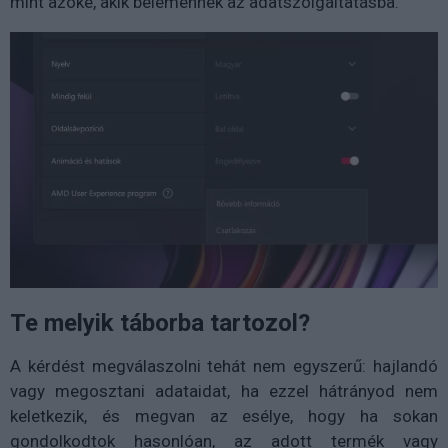
mint azoké, akik belemennek az adatszolgáltatásba.
Te melyik táborba tartozol?
A kérdést megválaszolni tehát nem egyszerű: hajlandó
vagy megosztani adataidat, ha ezzel hátrányod nem
keletkezik, és megvan az esélye, hogy ha sokan
gondolkodtok hasonlóan, az adott termék vagy