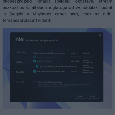
okoseszközeid listáját (például okostévé, stream
eszköz) és az általad meglátogatott weboldalak típusát
is (vagyis a tényleges címet nem, csak az oldal
témabesorolását) kideríti.