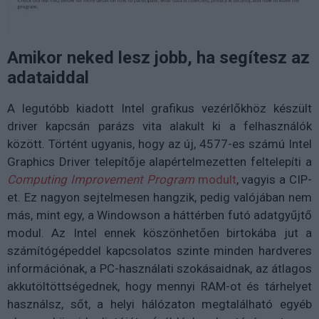
Amikor neked lesz jobb, ha segítesz az
adataiddal
A legutóbb kiadott Intel grafikus vezérlőkhöz készült
driver kapcsán parázs vita alakult ki a felhasználók
között. Történt ugyanis, hogy az új, 4577-es számú Intel
Graphics Driver telepítője alapértelmezetten feltelepíti a
Computing Improvement Program
modult
, vagyis a CIP-
et. Ez nagyon sejtelmesen hangzik, pedig valójában nem
más, mint egy, a Windowson a háttérben futó adatgyűjtő
modul. Az Intel ennek köszönhetően birtokába jut a
számítógépeddel kapcsolatos szinte minden hardveres
információnak, a PC-használati szokásaidnak, az átlagos
akkutöltöttségednek, hogy mennyi RAM-ot és tárhelyet
használsz, sőt, a helyi hálózaton megtalálható egyéb