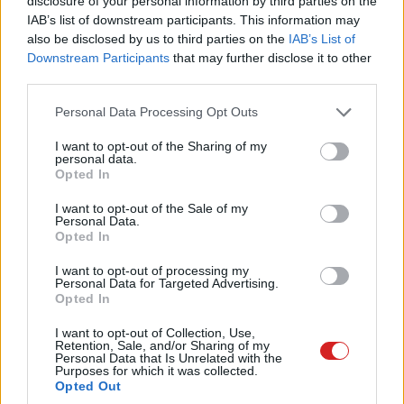
disclosure of your personal information by third parties on the
IAB’s list of downstream participants. This information may
also be disclosed by us to third parties on the
IAB’s List of
Downstream Participants
that may further disclose it to other
third parties.
Így kövesd nyomon a
Please note that this website/app uses one or more Google
Personal Data Processing Opt Outs
tartalomfogyasztásodat!
services and may gather and store information including but
not limited to your visit or usage behaviour. You may click to
I want to opt-out of the Sharing of my
personal data.
grant or deny consent to Google and its third-party tags to
Opted In
Kedvencekhez
use your data for below specified purposes in below Google
consent section.
I want to opt-out of the Sale of my
Szabó Dániel
|
2022 július 6. 20:31
Personal Data.
Opted In
I want to opt-out of processing my
Számos appon keresztül tarthatod számon,
Personal Data for Targeted Advertising.
hogy milyen tartalmakat láttál vagy néznél
Opted In
meg, sokszor izgalmas statisztikákat is
I want to opt-out of Collection, Use,
kaphatsz.
Retention, Sale, and/or Sharing of my
Personal Data that Is Unrelated with the
Purposes for which it was collected.
Opted Out