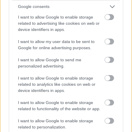
Google consents
Felgyorsult világunkban temérdek platformon keresztül
zúdulnak ránk a tartalmak. Bár a mozik is újra erőre
I want to allow Google to enable storage
kaptak a koronavírus-járvány alatti leállások után, a
related to advertising like cookies on web or
pandémiának köszönhetően az otthonról élvezhető
device identifiers in apps.
streaming szolgáltatások népszerűbbek lettek, mint
I want to allow my user data to be sent to
valaha. A streaming piac egyre kiélezettebbé válik a
Google for online advertising purposes.
szegmenst uraló nagyágyúk csatározásával (mint az
HBO Max, a Netflix, a Disney+ és az Amazon Prime), a
I want to allow Google to send me
feltörekvő titánokkal (például az Apple TV+ és a
personalized advertising.
Peacock), valamint olyan újoncokkal, akik szeretnének
I want to allow Google to enable storage
egy szeletet a tortából (lásd a hamarosan debütáló
related to analytics like cookies on web or
SkyShowtime-ot).
device identifiers in apps.
Ember legyen a talpán, aki képes lépést tartani azzal,
I want to allow Google to enable storage
hogy melyik streaming szolgáltatásban mit érdemes
related to functionality of the website or app.
megnézni, ahogyan azt sem könnyű menedzselni, hogy
I want to allow Google to enable storage
több előfizetés esetén melyik felületen milyen
related to personalization.
sorozatokat kezdtünk el, és hol tartunk az aktuális