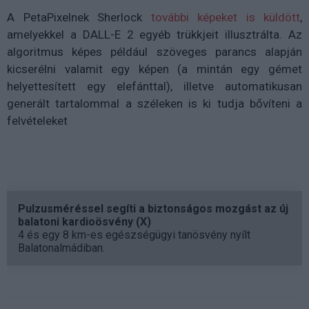
A PetaPixelnek Sherlock
további képeket is küldött
,
amelyekkel a DALL-E 2 egyéb trükkjeit illusztrálta. Az
algoritmus képes például szöveges parancs alapján
kicserélni valamit egy képen (a mintán egy gémet
helyettesített egy elefánttal), illetve automatikusan
generált tartalommal a széleken is ki tudja bővíteni a
felvételeket
Pulzusméréssel segíti a biztonságos mozgást az új
balatoni kardioösvény (X)
4 és egy 8 km-es egészségügyi tanösvény nyílt
Balatonalmádiban.