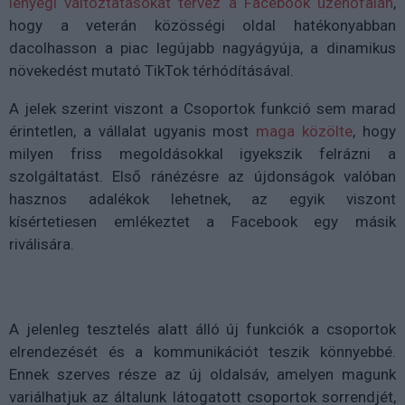
lényegi változtatásokat tervez a Facebook üzenőfalán
,
hogy a veterán közösségi oldal hatékonyabban
dacolhasson a piac legújabb nagyágyúja, a dinamikus
növekedést mutató TikTok térhódításával.
A jelek szerint viszont a Csoportok funkció sem marad
érintetlen, a vállalat ugyanis most
maga közölte
, hogy
milyen friss megoldásokkal igyekszik felrázni a
szolgáltatást. Első ránézésre az újdonságok valóban
hasznos adalékok lehetnek, az egyik viszont
kísértetiesen emlékeztet a Facebook egy másik
riválisára.
A jelenleg tesztelés alatt álló új funkciók a csoportok
elrendezését és a kommunikációt teszik könnyebbé.
Ennek szerves része az új oldalsáv, amelyen magunk
variálhatjuk az általunk látogatott csoportok sorrendjét,