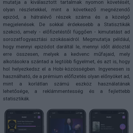
mutatja a kiválasztott tartalmak nyomon követését,
olyan részletekkel, mint a következő megnézendő
epizód, a hátralévő részek száma és a közelgő
megjelenések. De sokkal érdekesebb a Statisztikák
szekció, amely - előfizetéstől függően - kimutatást ad
sorozatfogyasztási szokásaidról. Megmutatja például,
hogy mennyi epizódot daráltál le, mennyi időt áldoztál
erre összesen, melyek a kedvenc műfajaid, mely
alkotásokra szántad a legtöbb figyelmet, és azt is, hogy
hol helyezkedsz el a Hobi-közösségben. Ingyenesen is
használható, de a prémium előfizetés olyan előnyöket ad,
mint a korlátlan számú eszköz használatának
lehetősége, a reklámmentesség és a fejlettebb
statisztikák.