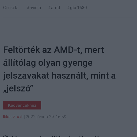
Címkék:
#nvidia
#amd
#gtx 1630
Feltörték az AMD-t, mert
állítólag olyan gyenge
jelszavakat használt, mint a
„jelszó”
Kedvencekhez
Ikker Zsolt
|
2022 június 29. 16:59