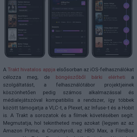
A
Trakt hivatalos appja
elsősorban az iOS-felhasználókat
célozza meg, de
böngészőből bárki elérheti
a
szolgáltatást, a felhasználótábor projektjeinek
köszönhetően pedig számos alkalmazással és
médialejátszóval kompatibilis a rendszer, így többek
között támogatja a VLC-t, a Plexet, az Infuse-t és a Hobit
is. A Trakt a sorozatok és a filmek követésében segít.
Megmutatja, hol tekintheted meg azokat (legyen az az
Amazon Prime, a Crunchyroll, az HBO Max, a FilmBox