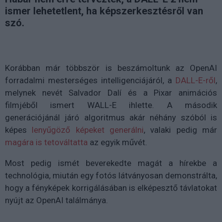
ismer lehetetlent, ha képszerkesztésről van
szó.
Korábban már többször is beszámoltunk az OpenAI
forradalmi mesterséges intelligenciájáról, a
DALL-E-ről
,
melynek nevét Salvador Dalí és a Pixar animációs
filmjéből ismert WALL-E ihlette. A második
generációjánál járó algoritmus akár néhány szóból is
képes
lenyűgöző képeket generálni
, valaki pedig már
magára is tetováltatta
az egyik művét.
Most pedig ismét beverekedte magát a hírekbe a
technológia, miután egy fotós látványosan demonstrálta,
hogy a fényképek korrigálásában is elképesztő távlatokat
nyújt az OpenAI találmánya.