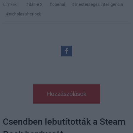
Címkék:
#dall-e 2
#openai
#mesterséges intelligencia
#nicholas sherlock
Hozzászólások
Csendben lebutították a Steam