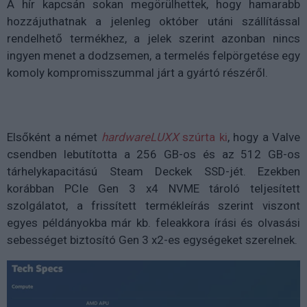
A hír kapcsán sokan megörülhettek, hogy hamarabb
hozzájuthatnak a jelenleg október utáni szállítással
rendelhető termékhez, a jelek szerint azonban nincs
ingyen menet a dodzsemen, a termelés felpörgetése egy
komoly kompromisszummal járt a gyártó részéről.
Elsőként a német
hardwareLUXX
szúrta ki
, hogy a Valve
csendben lebutította a 256 GB-os és az 512 GB-os
tárhelykapacitású Steam Deckek SSD-jét. Ezekben
korábban PCIe Gen 3 x4 NVME tároló teljesített
szolgálatot, a frissített termékleírás szerint viszont
egyes példányokba már kb. feleakkora írási és olvasási
sebességet biztosító Gen 3 x2-es egységeket szerelnek.