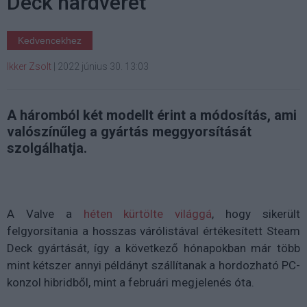
Deck hardverét
Kedvencekhez
Ikker Zsolt
|
2022 június 30. 13:03
A háromból két modellt érint a módosítás, ami
valószínűleg a gyártás meggyorsítását
szolgálhatja.
A Valve a
héten kürtölte világgá
, hogy sikerült
felgyorsítania a hosszas várólistával értékesített Steam
Deck gyártását, így a következő hónapokban már több
mint kétszer annyi példányt szállítanak a hordozható PC-
konzol hibridből, mint a februári megjelenés óta.