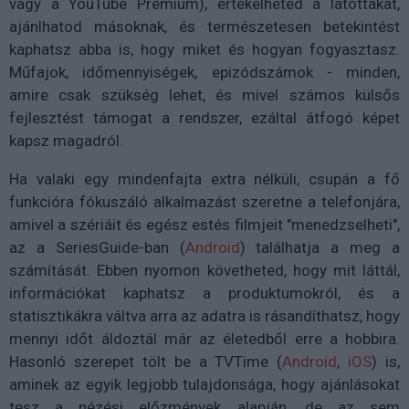
vagy a YouTube Premium), értékelheted a látottakat,
ajánlhatod másoknak, és természetesen betekintést
kaphatsz abba is, hogy miket és hogyan fogyasztasz.
Műfajok, időmennyiségek, epizódszámok - minden,
amire csak szükség lehet, és mivel számos külsős
fejlesztést támogat a rendszer, ezáltal átfogó képet
kapsz magadról.
Ha valaki egy mindenfajta extra nélküli, csupán a fő
funkcióra fókuszáló alkalmazást szeretne a telefonjára,
amivel a szériáit és egész estés filmjeit "menedzselheti",
az a SeriesGuide-ban (
Android
) találhatja a meg a
számítását. Ebben nyomon követheted, hogy mit láttál,
információkat kaphatsz a produktumokról, és a
statisztikákra váltva arra az adatra is rásandíthatsz, hogy
mennyi időt áldoztál már az életedből erre a hobbira.
Hasonló szerepet tölt be a TVTime (
Android
,
iOS
) is,
aminek az egyik legjobb tulajdonsága, hogy ajánlásokat
tesz a nézési előzmények alapján, de az sem