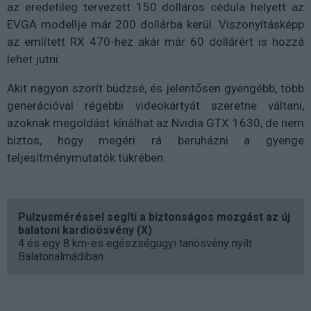
az eredetileg tervezett 150 dolláros cédula helyett az
EVGA modellje már 200 dollárba kerül. Viszonyításképp
az említett RX 470-hez akár már 60 dollárért is hozzá
lehet jutni.
Akit nagyon szorít büdzsé, és jelentősen gyengébb, több
generációval régebbi videokártyát szeretne váltani,
azoknak megoldást kínálhat az Nvidia GTX 1630, de nem
biztos, hogy megéri rá beruházni a gyenge
teljesítménymutatók tükrében.
Pulzusméréssel segíti a biztonságos mozgást az új
balatoni kardioösvény (X)
4 és egy 8 km-es egészségügyi tanösvény nyílt
Balatonalmádiban.