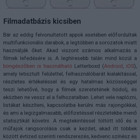
Filmadatbázis kicsiben
Bár az eddig felvonultatott appok esetében előfordultak
multifunkcionális darabok, a legtöbben a sorozatok miatt
használják őket. Akad viszont számos alkalmazás a
filmek lefedésére is. A leghíresebb talán mind közül a
böngészőben is használható
Letterboxd (
Android
,
iOS
),
amely letisztult felülettel, felhasználóbarát kialakítással,
részletes értékeléssel és egy hatalmas közösséggel
teszi lehetővé, hogy a filmek szeretetének hódolj, és
eközben ne vessz el a felhozatalban. Lehet vele naplózni,
listákat készíteni, kapcsolatba kerülni más rajongókkal,
és ami a legizgalmasabb, előfizetéssel részletekbe menő
statisztikát követni. A megtekintéssel töltött idő és a
műfajok rangsorolása csak a kezdet, akad itt többek
között évtized szerinti rendszerezés, kedvenc színész és