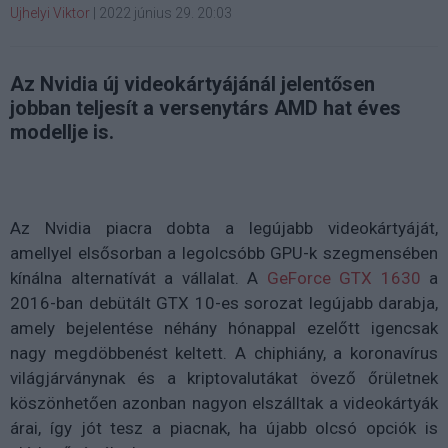
Ujhelyi Viktor
|
2022 június 29. 20:03
Az Nvidia új videokártyájánál jelentősen
jobban teljesít a versenytárs AMD hat éves
modellje is.
Az Nvidia piacra dobta a legújabb videokártyáját,
amellyel elsősorban a legolcsóbb GPU-k szegmensében
kínálna alternatívát a vállalat. A
GeForce GTX 1630
a
2016-ban debütált GTX 10-es sorozat legújabb darabja,
amely bejelentése néhány hónappal ezelőtt igencsak
nagy megdöbbenést keltett. A chiphiány, a koronavírus
világjárványnak és a kriptovalutákat övező őrületnek
köszönhetően azonban nagyon elszálltak a videokártyák
árai, így jót tesz a piacnak, ha újabb olcsó opciók is