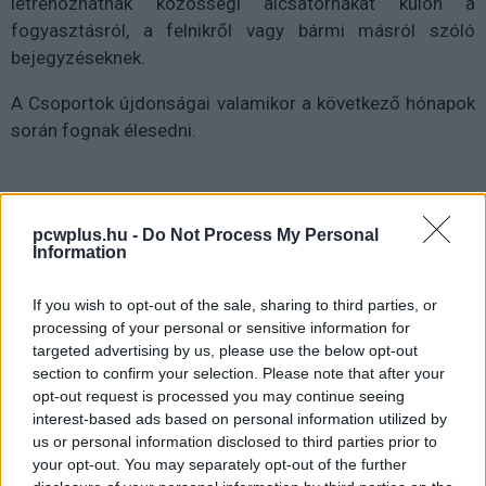
létrehozhatnak közösségi alcsatornákat külön a
fogyasztásról, a felnikről vagy bármi másról szóló
bejegyzéseknek.
A Csoportok újdonságai valamikor a következő hónapok
során fognak élesedni.
pcwplus.hu -
Do Not Process My Personal
Information
Pulzusméréssel segíti a biztonságos mozgást az új
balatoni kardioösvény (X)
If you wish to opt-out of the sale, sharing to third parties, or
4 és egy 8 km-es egészségügyi tanösvény nyílt
processing of your personal or sensitive information for
Balatonalmádiban.
targeted advertising by us, please use the below opt-out
section to confirm your selection. Please note that after your
opt-out request is processed you may continue seeing
interest-based ads based on personal information utilized by
us or personal information disclosed to third parties prior to
Címkék:
#facebook
#csoportok
#groups
#meta
your opt-out. You may separately opt-out of the further