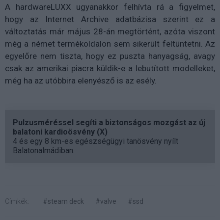
A hardwareLUXX ugyanakkor felhívta rá a figyelmet,
hogy az Internet Archive adatbázisa szerint ez a
változtatás már május 28-án megtörtént, azóta viszont
még a német termékoldalon sem sikerült feltüntetni. Az
egyelőre nem tiszta, hogy ez puszta hanyagság, avagy
csak az amerikai piacra küldik-e a lebutított modelleket,
még ha az utóbbira elenyésző is az esély.
Pulzusméréssel segíti a biztonságos mozgást az új
balatoni kardioösvény (X)
4 és egy 8 km-es egészségügyi tanösvény nyílt
Balatonalmádiban.
Címkék:
#steam deck
#valve
#ssd