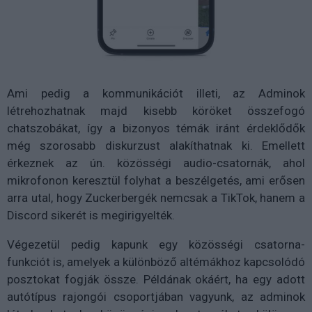
Ami pedig a kommunikációt illeti, az Adminok
létrehozhatnak majd kisebb köröket összefogó
chatszobákat, így a bizonyos témák iránt érdeklődők
még szorosabb diskurzust alakíthatnak ki. Emellett
érkeznek az ún. közösségi audio-csatornák, ahol
mikrofonon keresztül folyhat a beszélgetés, ami erősen
arra utal, hogy Zuckerbergék nemcsak a TikTok, hanem a
Discord sikerét is megirigyelték.
Végezetül pedig kapunk egy közösségi csatorna-
funkciót is, amelyek a különböző altémákhoz kapcsolódó
posztokat fogják össze. Példának okáért, ha egy adott
autótípus rajongói csoportjában vagyunk, az adminok