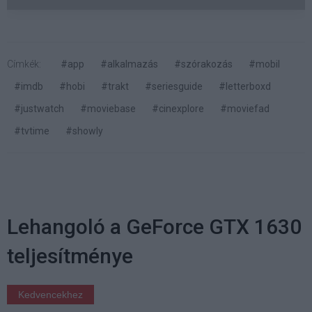
Címkék:
#app
#alkalmazás
#szórakozás
#mobil
#imdb
#hobi
#trakt
#seriesguide
#letterboxd
#justwatch
#moviebase
#cinexplore
#moviefad
#tvtime
#showly
Lehangoló a GeForce GTX 1630
teljesítménye
Kedvencekhez