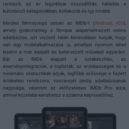
rendező, az év legjobbjai összeállítás, haladás a
különböző kategóriákban, kollekciók és így tovább.
Minden filmrajongó ismeri az IMDb-t (
Android
,
iOS
),
amely gyakorlatilag a filmipar alapértelmezett online
adatbázisa, azt viszont talán kevesebben tudják, hogy
van egy mobilalkalmazása is, amellyel nyomon lehet
kísérni a már kipipált és betervezett műveket egyaránt.
Bár az IMDb alapjait a listakészítés, az
eseményintegrációk, a toplisták, az érdekességek és a
minimális statisztikák adják, legfőbb erőssége a fejlett
értékelési rendszere, vonzerejét pedig adatbázisának
nagysága, valamint az előfizetéses IMDb Pro adja,
amivel közelebb kerülhetsz a szakma képviselőihez.