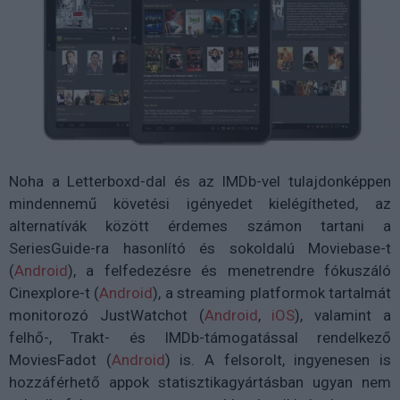
Noha a Letterboxd-dal és az IMDb-vel tulajdonképpen
mindennemű követési igényedet kielégítheted, az
alternatívák között érdemes számon tartani a
SeriesGuide-ra hasonlító és sokoldalú Moviebase-t
(
Android
), a felfedezésre és menetrendre fókuszáló
Cinexplore-t (
Android
), a streaming platformok tartalmát
monitorozó JustWatchot (
Android
,
iOS
), valamint a
felhő-, Trakt- és IMDb-támogatással rendelkező
MoviesFadot (
Android
) is. A felsorolt, ingyenesen is
hozzáférhető appok statisztikagyártásban ugyan nem