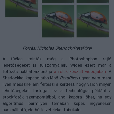
Forrás: Nicholas Sherlock/PetaPixel
A tűéles minták még a Photoshopban rejlő
lehetőségeket is túlszárnyalják, Widell ezért már a
fotózás halálát vizionálja
a róluk készült videójában
. A
Sherlockkal kapcsolatba lépő
PetaPixel
ugyan nem ment
ilyen messzire, ám felteszi a kérdést, hogy vajon milyen
lehetőségeket tartogat ez a technológia például a
stockfotók szempontjából, ahol kapóra jöhet, ha egy
algoritmus bármilyen témában képes ingyenesen
használható, élethű felvételeket fabrikálni.