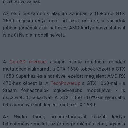
elérhetővé válnak.
Az első beszámolók alapján azonban a GeForce GTX
1630 teljesítménye nem ad okot örömre, a vásárlók
jobban járnának akár hat éves AMD kártya használatával
is az új Nvidia modell helyett.
A
Guru3D mérései
alapján szinte majdnem minden
mutatóban alulmaradt a GTX 1630 többek között a GTX
1650 Superhez és a hat évvel ezelőtt megjelent AMD RX
470-hez képest is. A
TechPowerUp
a GTX 1060-nal - a
Steam felhasználók legkedveltebb modelljével - is
összevetette a kártyát. A GTX 1060 110%-kal gyorsabb
teljesítményre volt képes, mint a GTX 1630.
Az Nvidia Turing architektúrájával készült kártya
teljesítménye mellett az ára is problémás lehet, ugyanis