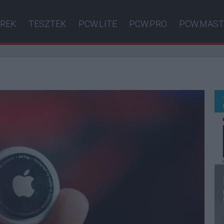
ÍREK
TESZTEK
PCW.LITE
PCW.PRO
PCW.MAST