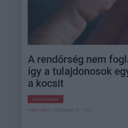
A rendőrség nem fogla
így a tulajdonosok eg
a kocsit
Kedvencekhez
Hajdú Gábor
|
2025 június 15. 11:07