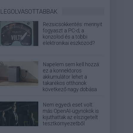
LEGOLVASOTTABBAK
Rezsicsökkentés: mennyit
fogyaszt a PC-d, a
konzolod és a többi
elektronikai eszközöd?
Napelem sem kell hozzá:
ez a konnektoros
akkumulátor lehet a
takarékos otthonok
következő nagy dobása
Nem egyedi eset volt:
más OpenAI-ügynökök is
kijuthattak az elszigetelt
tesztkörnyezetből