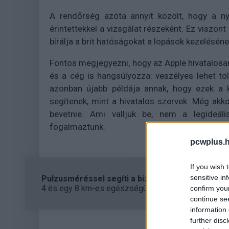
A rendőrség azóta annyit közölt, hogy a ny
érintettekkel a vizsgálat részeként. Ez viszon
bírálja a brit hatóságokat a lopások kezelésén
Fontos megjegyezni, hogy az Apple hivatalosa
és a cég is hangsúlyozza: veszélyes lehet to
azonban újabb példája annak, hogy ezek a 
segítenek, mint a hivatalos szervek. Még akk
bevetnie. Ami valljuk be, nem a legide
fogalmaztunk.
pcwplus.h
If you wish 
sensitive in
Pulzusméréssel segíti a biztonságos mozgást az
4 és egy 8 km-es egészségügyi tanösvény nyílt Bal
confirm you
continue se
information 
further disc