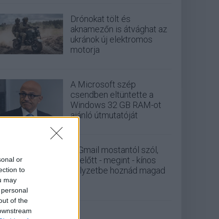
Drónokat tölt és
aknamezőn is átvághat az
ukránok új elektromos
motorja
A Microsoft szép
csendben eltüntette a
Windows 32 GB RAM-ot
ajánló útmutatóját
A Gmail mostantól szól,
mielőtt - megint - kínos
sonal or
helyzetbe hoznád magad
ection to
ou may
 personal
out of the
 downstream