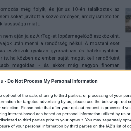
omozás még folyik, és június 10-én találkoztak az
t nem sokat javított a közvéleményen, amely ismételten
ek lassúsága miatt.
n nem ajánlja az AirTag-et lopásmegelőző eszközként,
lvajok után menni a rendőrség nélkül. A mostani eset
kis eszközök gyakran gyorsabban és hatékonyabban
or is, ha közben az ember saját magát kell rendőrként
álisabb megoldás - és akkor még nagyon finoman
u -
Do Not Process My Personal Information
to opt-out of the sale, sharing to third parties, or processing of your per
formation for targeted advertising by us, please use the below opt-out s
 új balatoni kardioösvény (X)
atonalmádiban.
r selection. Please note that after your opt-out request is processed y
eing interest-based ads based on personal information utilized by us or
disclosed to third parties prior to your opt-out. You may separately opt-
losure of your personal information by third parties on the IAB’s list of