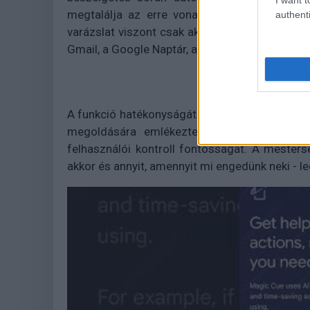
megtalálja az erre vonatkozó információt -
authenti
varázslat viszont csak akkor működik, ha a r
Gmail, a Google Naptár, a Keep, a feladatlistái
A funkció hatékonyságát a Pixel Screenshots a
megoldására emlékeztet, de a Google min
felhasználói kontroll fontosságát. A mesterség
akkor és annyit, amennyit mi engedünk neki - lega