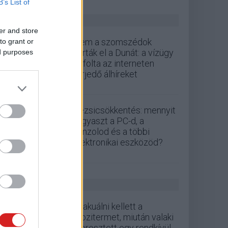
B’s List of
ZÖLD PÁLYA
er and store
Nem a szomszédok
to grant or
zárták el a Dunát: a vízügy
ed purposes
cáfolta az interneten
terjedő álhíreket
Rezsicsökkentés: mennyit
fogyaszt a PC-d, a
konzolod és a többi
elektronikai eszközöd?
GS HÍREK
Evakuálni kellett a
mozitermet, miután valaki
eleresztett egy rendkívül