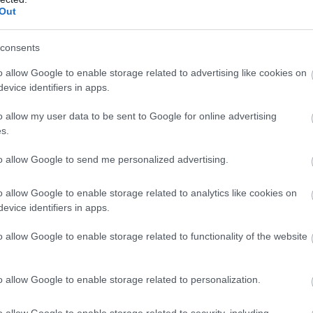
Out
consents
lapján a techóriás a dizájn felfrissítése
-jal felturbózott funkciókra fókuszált.
o allow Google to enable storage related to advertising like cookies on
evice identifiers in apps.
o allow my user data to be sent to Google for online advertising
s.
atóan augusztus 13-án kerít sort a Google
a Pixel 10
mazás pedig pontosan egy hétre rá, augusztus 20-án
to allow Google to send me personalized advertising.
ramcsatornán
kiszivárgott újabb részletek arra utalnak,
telefon fogalmát, de számottevő fejlesztésekre készül.
o allow Google to enable storage related to analytics like cookies on
evice identifiers in apps.
kott vonalon, a Pixel 10, a Pixel 10 Pro és a hajlítható
 lesz, és sokkal hangosabb.
o allow Google to enable storage related to functionality of the website
mely a korábban pletykált Pixel Sense utódja vagy
mit az AI-fejlesztések ígérnek: tudja, mire vagy kíváncsi,
o allow Google to enable storage related to personalization.
iszivárgott videó szerint a Magic Cue például képes egy
 a másik fél repülőjáratát, ha az e-mailjeid között
o allow Google to enable storage related to security, including