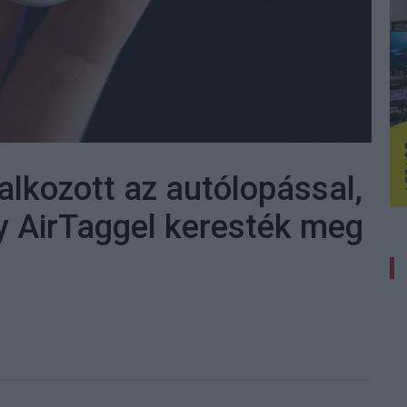
lkozott az autólopással,
y AirTaggel keresték meg