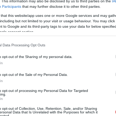
. This information may also be disclosed by us to third parties on the
IA
Participants
that may further disclose it to other third parties.
 that this website/app uses one or more Google services and may gath
including but not limited to your visit or usage behaviour. You may click 
 to Google and its third-party tags to use your data for below specifi
ogle consent section.
Tetszik
l Data Processing Opt Outs
o opt-out of the Sharing of my personal data.
zászólások
In
o opt-out of the Sale of my Personal Data.
e Pixel 10 hardveres és
In
to opt-out of processing my Personal Data for Targeted
ciás újításai
ing.
In
o opt-out of Collection, Use, Retention, Sale, and/or Sharing
ersonal Data that Is Unrelated with the Purposes for which it
lected.