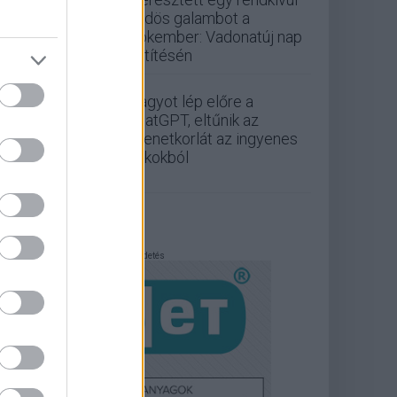
büdös galambot a
Pókember: Vadonatúj nap
vetítésén
Nagyot lép előre a
ChatGPT, eltűnik az
üzenetkorlát az ingyenes
fiókokból
Hirdetés