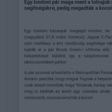
Egy londoni pár maga ment a tolvajok 
segítségükre, pedig megadták a kocsi
Egy londoni házaspár meglepő módon, de si
(nagyjából 21,8 millió forintos) Jaguar E-P
sem mellékes a brit rendőrség segítsége nél
lopták el a pár Brook Green-i otthona elől.
helyadatokat küldött, így a tulajdonoso
lakóövezetében parkol.
A pár azonnal értesítette a Metropolitan Polic
Amikor jelezték, hogy maguk fognak a helyszí
csak annyit mondtak, hogy "hívjanak, ha baj van
meg is találták az autót egy csendes utcán. 
rendszerét, visszaszerezték a kocsit.