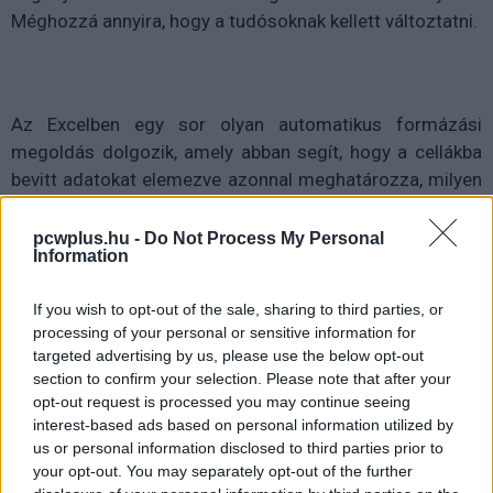
Méghozzá annyira, hogy a tudósoknak kellett változtatni.
Az Excelben egy sor olyan automatikus formázási
megoldás dolgozik, amely abban segít, hogy a cellákba
bevitt adatokat elemezve azonnal meghatározza, milyen
jellegű adattípusról van szó, és rögtön ehhez igazítsa a
formázást is. Ez sokszor csak bosszantó lehet, amikor
pcwplus.hu -
Do Not Process My Personal
Information
például szövegesen próbálunk beírni valamit, de a
Microsoft szoftvere csakazértis valami egyéb típusnak
If you wish to opt-out of the sale, sharing to third parties, or
gondolja a cella tartalmát. De a gének elnevezéséért és
processing of your personal or sensitive information for
besorolásáért felelős tudományos szervezet, a HUGO
targeted advertising by us, please use the below opt-out
szerint az ő szakterületükön már kezelhetetlenné vált a
section to confirm your selection. Please note that after your
helyzet.
opt-out request is processed you may continue seeing
interest-based ads based on personal information utilized by
Több olyan genetiai rövidítés is létezik ugyanis, amelyet
us or personal information disclosed to third parties prior to
your opt-out. You may separately opt-out of the further
az Excel azonnal valami másnak néz, és szépen át is