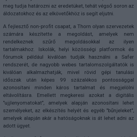
meg tudja határozni az eredetüket, tehát végső soron az
áldozatokhoz és az elkövetőkhöz is segít eljutni.
A fejlesztő non-profit csapat, a Thorn olyan szervezetek
számára készítette a megoldást, amelyek nem
rendelkeznek szűrő megoldásokkal az ilyen
tartalmakhoz. Iskolák, helyi közösségi platformok és
fórumok például kiválóan tudják használni a Safer
rendszerét, de nagyobb webes tartalomszolgáltatók is
kiválóan alkalmazhatják, mivel rövid gépi tanulási
időszak után képes 99 százalékos pontossággal
azonosítani minden káros tartalmat és megjelölni
eltávolításra. Emellett megkeresi azokat a digitális
"ujjlenyomatokat", amelyek alapján azonosítani lehet
személyeket, az elkészítés helyét és egyéb "bűnjeleket",
amelyek alapján akár a hatóságoknak is át lehet adni az
adott ügyet.