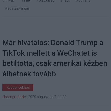
Címkék:
#intel
#biztonság
#hack
#botrány
#adatszivárgás
Már hivatalos: Donald Trump a
TikTok mellett a WeChatet is
betiltotta, csak amerikai kézben
élhetnek tovább
Kedvencekhez
Harangi László
|
2020 augusztus 7. 11:00