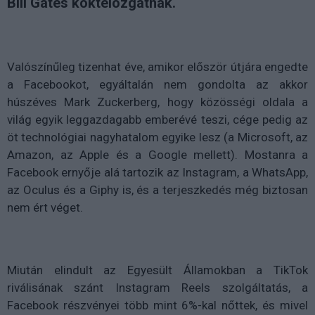
Bill Gates koktélozgatnak.
Valószínűleg tizenhat éve, amikor először útjára engedte
a Facebookot, egyáltalán nem gondolta az akkor
húszéves Mark Zuckerberg, hogy közösségi oldala a
világ egyik leggazdagabb emberévé teszi, cége pedig az
öt technológiai nagyhatalom egyike lesz (a Microsoft, az
Amazon, az Apple és a Google mellett). Mostanra a
Facebook ernyője alá tartozik az Instagram, a WhatsApp,
az Oculus és a Giphy is, és a terjeszkedés még biztosan
nem ért véget.
Miután elindult az Egyesült Államokban a TikTok
riválisának szánt Instagram Reels szolgáltatás, a
Facebook részvényei több mint 6%-kal nőttek, és mivel