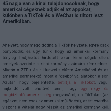
45 napja van a kínai tulajdonosoknak, hogy
amerikai cégeknek adják el az appokat,
különben a TikTok és a WeChat is tiltott lesz
Amerikában.
Ahelyett, hogy megoldódna a TikTok helyzete, egyre csak
bonyolódik, és úgy tűnik, hogy az amerikai kormány
tényleg hadjáratot hirdetett azon kínai cégek ellen,
amelyek szerinte a kínai kormány számára kémkednek.
Miután a ZTE-t és a Huawei-t elűzte Amerikából és az
amerikai partnerektől most a "kisebb" vállalatokon a sor.
Azután, hogy bejelentette,
betiltja a TikTokot
, végül
hajlandó volt lehetővé tenni, hogy
egy nagy és
megbízható amerikai cég
megvásárolja a TikTokot (az
egészet, nem csak az amerikai működést), ezért cserébe
viszont a vételár nagy részét az amerikai kormány kell,