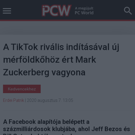
A TikTok rivális indításával új
mérföldkőhöz ért Mark
Zuckerberg vagyona
Kedvencekhez
Erdei Patrik
|
2020 augusztus 7. 13:05
A Facebook alapítója belépett a
százmilliárdosok klubjába, ahol Jeff Bezos és