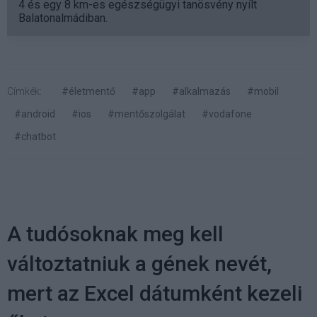
4 és egy 8 km-es egészségügyi tanösvény nyílt
Balatonalmádiban.
Címkék:
#életmentő
#app
#alkalmazás
#mobil
#android
#ios
#mentőszolgálat
#vodafone
#chatbot
A tudósoknak meg kell
változtatniuk a gének nevét,
mert az Excel dátumként kezeli