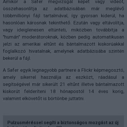
Amikor a Safer megvizsgál képet vagy videót,
összehasonlítja az adatbázisában már meglévő
többmilliónyi fájl tartalmával, így gyorsan kiderül, ha
hasonlóan károsnak tekinthető. Ezután vagy eltávolítja,
vagy ideiglenesen eltünteti, miközben továbbítja a
"humán" moderátoroknak, közben pedig automatikusan
jelzi az amerikai eltűnt és bántalmazott kiskorúakkal
foglalkozó hivatalnak, amelynek adatbázisába szintén
bekerül a fájl.
A Safer egyik legnagyobb partnere a Flickr képmegosztó,
amely sikerrel használja az eszközt, ráadásul a
segítségével már sikerült 21 eltűnt illetve bántalmazott
kiskorút felderíteni 18 hónapostól 14 éves korig,
valamint elkövetőt is börtönbe juttatni.
Pulzusméréssel segíti a biztonságos mozgást az új