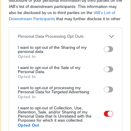
disclosure of your personal information by third parties on the
alakít. Ilyen például a Membrane Associated Ring-CH-
IAB’s list of downstream participants. This information may
Type Finger 1, ami nekünk talán semmit nem mond, de a
also be disclosed by us to third parties on the
IAB’s List of
genetikában egy kifejezetten gyakori kifejezés, és
Downstream Participants
that may further disclose it to other
MARCH1 formátumban használják. Aha, mondja az Excel
third parties.
okosan és segítőkészen: akkor ez március elseje, tehát
Please note that this website/app uses one or more Google
Personal Data Processing Opt Outs
dátum! És amikor a tudós sokadjára is hiába írja be így a
services and may gather and store information including but
cellába a szót, az azonnal március 1. formátumra
not limited to your visit or usage behaviour. You may click to
I want to opt-out of the Sharing of my
personal data.
változik, akkor bizony lépni kell.
grant or deny consent to Google and its third-party tags to
Opted In
use your data for below specified purposes in below Google
consent section.
I want to opt-out of the Sale of my
Personal Data.
Opted In
I want to opt-out of processing my
Personal Data for Targeted Advertising.
Opted In
I want to opt-out of Collection, Use,
Retention, Sale, and/or Sharing of my
Personal Data that Is Unrelated with the
Purposes for which it was collected.
Opted Out