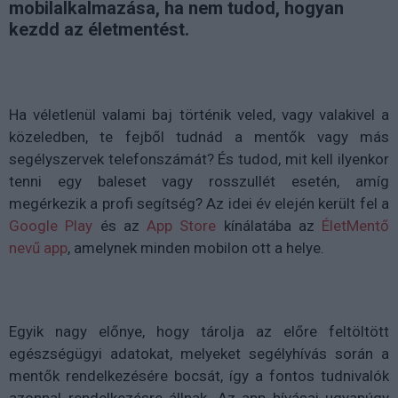
mobilalkalmazása, ha nem tudod, hogyan
kezdd az életmentést.
Ha véletlenül valami baj történik veled, vagy valakivel a
közeledben, te fejből tudnád a mentők vagy más
segélyszervek telefonszámát? És tudod, mit kell ilyenkor
tenni egy baleset vagy rosszullét esetén, amíg
megérkezik a profi segítség? Az idei év elején került fel a
Google Play
és az
App Store
kínálatába az
ÉletMentő
nevű app
, amelynek minden mobilon ott a helye.
Egyik nagy előnye, hogy tárolja az előre feltöltött
egészségügyi adatokat, melyeket segélyhívás során a
mentők rendelkezésére bocsát, így a fontos tudnivalók