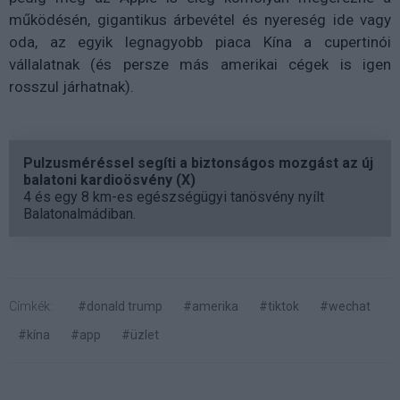
működésén, gigantikus árbevétel és nyereség ide vagy
oda, az egyik legnagyobb piaca Kína a cupertinói
vállalatnak (és persze más amerikai cégek is igen
rosszul járhatnak).
Pulzusméréssel segíti a biztonságos mozgást az új
balatoni kardioösvény (X)
4 és egy 8 km-es egészségügyi tanösvény nyílt
Balatonalmádiban.
Címkék:
#donald trump
#amerika
#tiktok
#wechat
#kína
#app
#üzlet