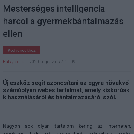
Mesterséges intelligencia
harcol a gyermekbántalmazás
ellen
Kedvencekhez
Bátky Zoltán
|
2020 augusztus 7. 10:09
Új eszköz segít azonosítani az egyre növekvő
számúolyan webes tartalmat, amely kiskorúak
kihasználásáról és bántalmazásáról szól.
Nagyon sok olyan tartalom kering az interneten,
amelyben kiskorúak szerepelnek valamilyen bántó,