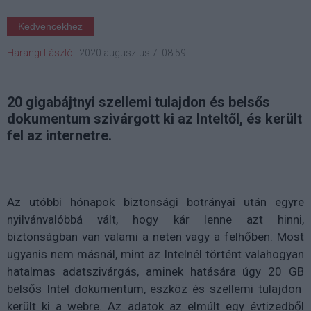
Kedvencekhez
Harangi László
|
2020 augusztus 7. 08:59
20 gigabájtnyi szellemi tulajdon és belsős
dokumentum szivárgott ki az Inteltől, és került
fel az internetre.
Az utóbbi hónapok biztonsági botrányai után egyre
nyilvánvalóbbá vált, hogy kár lenne azt hinni,
biztonságban van valami a neten vagy a felhőben. Most
ugyanis nem másnál, mint az Intelnél történt valahogyan
hatalmas adatszivárgás, aminek hatására úgy 20 GB
belsős Intel dokumentum, eszköz és szellemi tulajdon
került ki a webre. Az adatok az elmúlt egy évtizedből