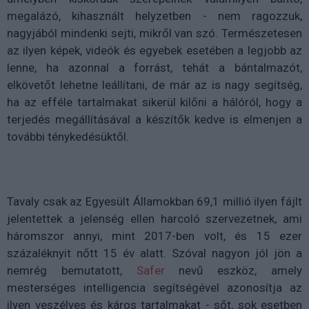
megalázó, kihasznált helyzetben - nem ragozzuk,
nagyjából mindenki sejti, mikről van szó. Természetesen
az ilyen képek, videók és egyebek esetében a legjobb az
lenne, ha azonnal a forrást, tehát a bántalmazót,
elkövetőt lehetne leállítani, de már az is nagy segítség,
ha az efféle tartalmakat sikerül kilőni a hálóról, hogy a
terjedés megállításával a készítők kedve is elmenjen a
további ténykedésüktől.
Tavaly csak az Egyesült Államokban 69,1 millió ilyen fájlt
jelentettek a jelenség ellen harcoló szervezetnek, ami
háromszor annyi, mint 2017-ben volt, és 15 ezer
százaléknyit nőtt 15 év alatt. Szóval nagyon jól jön a
nemrég bemutatott,
Safer
nevű eszköz, amely
mesterséges intelligencia segítségével azonosítja az
ilyen veszélyes és káros tartalmakat - sőt, sok esetben