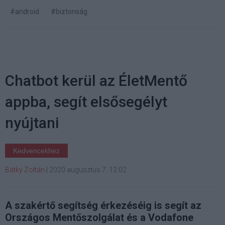
#android
#biztonság
Chatbot kerül az ÉletMentő
appba, segít elsősegélyt
nyújtani
Kedvencekhez
Bátky Zoltán
|
2020 augusztus 7. 12:02
A szakértő segítség érkezéséig is segít az
Országos Mentőszolgálat és a Vodafone