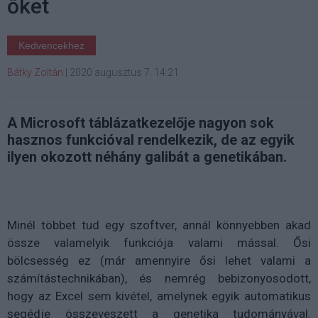
őket
Kedvencekhez
Bátky Zoltán
|
2020 augusztus 7. 14:21
A Microsoft táblázatkezelője nagyon sok
hasznos funkcióval rendelkezik, de az egyik
ilyen okozott néhány galibát a genetikában.
Minél többet tud egy szoftver, annál könnyebben akad
össze valamelyik funkciója valami mással. Ősi
bölcsesség ez (már amennyire ősi lehet valami a
számítástechnikában), és nemrég bebizonyosodott,
hogy az Excel sem kivétel, amelynek egyik automatikus
segédje összeveszett a genetika tudományával.