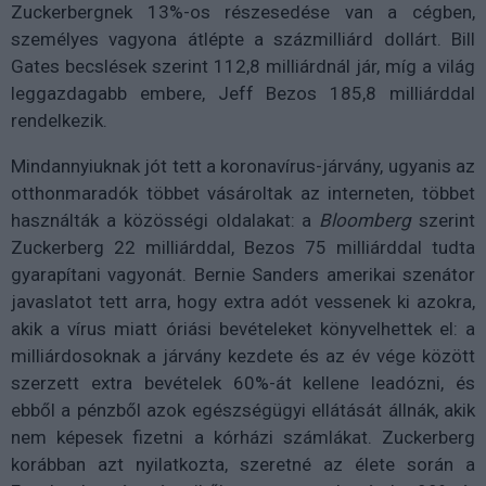
Zuckerbergnek 13%-os részesedése van a cégben,
személyes vagyona átlépte a százmilliárd dollárt. Bill
Gates becslések szerint 112,8 milliárdnál jár, míg a világ
leggazdagabb embere, Jeff Bezos 185,8 milliárddal
rendelkezik.
Mindannyiuknak jót tett a koronavírus-járvány, ugyanis az
otthonmaradók többet vásároltak az interneten, többet
használták a közösségi oldalakat: a
Bloomberg
szerint
Zuckerberg 22 milliárddal, Bezos 75 milliárddal tudta
gyarapítani vagyonát. Bernie Sanders amerikai szenátor
javaslatot tett arra, hogy extra adót vessenek ki azokra,
akik a vírus miatt óriási bevételeket könyvelhettek el: a
milliárdosoknak a járvány kezdete és az év vége között
szerzett extra bevételek 60%-át kellene leadózni, és
ebből a pénzből azok egészségügyi ellátását állnák, akik
nem képesek fizetni a kórházi számlákat. Zuckerberg
korábban azt nyilatkozta, szeretné az élete során a