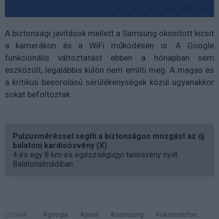
A biztonsági javítások mellett a Samsung okosított kicsit
a kamerákon és a WiFi működésén is. A Google
funkcionális változtatást ebben a hónapban sem
eszközölt, legalábbis külön nem említi meg. A magas és
a kritikus besorolású sérülékenységek közül ugyanakkor
sokat befoltoztak.
Pulzusméréssel segíti a biztonságos mozgást az új
balatoni kardioösvény (X)
4 és egy 8 km-es egészségügyi tanösvény nyílt
Balatonalmádiban.
Címkék:
#google
#pixel
#samsung
#okostelefon