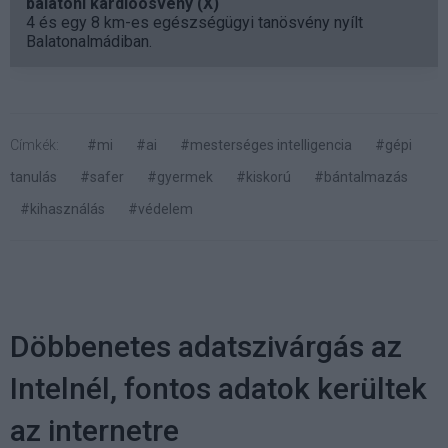
balatoni kardioösvény (X)
4 és egy 8 km-es egészségügyi tanösvény nyílt
Balatonalmádiban.
Címkék:
#mi
#ai
#mesterséges intelligencia
#gépi
tanulás
#safer
#gyermek
#kiskorú
#bántalmazás
#kihasználás
#védelem
Döbbenetes adatszivárgás az
Intelnél, fontos adatok kerültek
az internetre