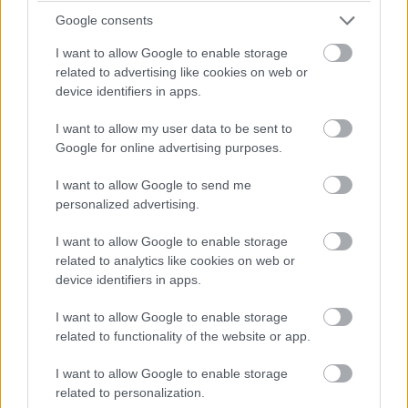
Google consents
I want to allow Google to enable storage
related to advertising like cookies on web or
Szóval a HUGO szépen kiadott egy komoly változtatási
device identifiers in apps.
dokumentációt, ahol egyelőre 27 gyakran használt
genetikai rövidítést változtattak meg egy-egy karakterrel
I want to allow my user data to be sent to
Google for online advertising purposes.
azért, hogy a túlbuzgó Excel ne akarja kijavítani őket (a
fent említett mozaikszóból például MARCHF1 lett). A
I want to allow Google to send me
HUGO képviselője szerint 2016-ban például a genetikai
personalized advertising.
tanulmányok ötödében szerepelt valami olyan elírás, ami
I want to allow Google to enable storage
ilyen automatikus formázás eredménye, és a tudósok
related to analytics like cookies on web or
nem vették észre.
device identifiers in apps.
A Microsoft szerint a felhasználói körnek annyira kis
I want to allow Google to enable storage
hányadát jelentik a genetikai tudományokkal foglalkozók,
related to functionality of the website or app.
hogy csak ezért nem változtatja meg az automatikus
formázási beállításokat, szóval most szegény
I want to allow Google to enable storage
related to personalization.
tudósoknak kell újratanulni több tucat kifejezést. Nehogy