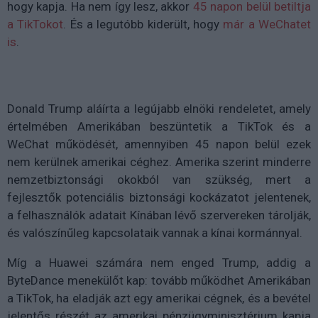
hogy kapja. Ha nem így lesz, akkor
45 napon belül betiltja
a TikTokot
. És a legutóbb kiderült, hogy
már a WeChatet
is
.
Donald Trump aláírta a legújabb elnöki rendeletet, amely
értelmében Amerikában beszüntetik a TikTok és a
WeChat működését, amennyiben 45 napon belül ezek
nem kerülnek amerikai céghez. Amerika szerint minderre
nemzetbiztonsági okokból van szükség, mert a
fejlesztők potenciális biztonsági kockázatot jelentenek,
a felhasználók adatait Kínában lévő szervereken tárolják,
és valószínűleg kapcsolataik vannak a kínai kormánnyal.
Míg a Huawei számára nem enged Trump, addig a
ByteDance menekülőt kap: tovább működhet Amerikában
a TikTok, ha eladják azt egy amerikai cégnek, és a bevétel
jelentős részét az amerikai pénzügyminisztérium kapja