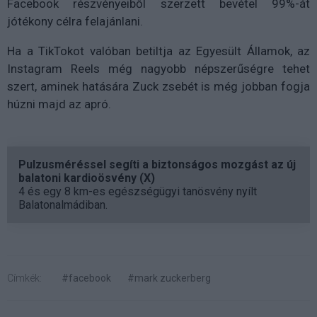
Facebook részvényeiből szerzett bevétel 99%-át
jótékony célra felajánlani.
Ha a TikTokot valóban betiltja az Egyesült Államok, az
Instagram Reels még nagyobb népszerűségre tehet
szert, aminek hatására Zuck zsebét is még jobban fogja
húzni majd az apró.
Pulzusméréssel segíti a biztonságos mozgást az új
balatoni kardioösvény (X)
4 és egy 8 km-es egészségügyi tanösvény nyílt
Balatonalmádiban.
Címkék:
#facebook
#mark zuckerberg