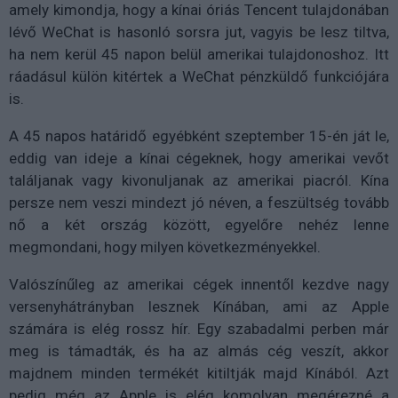
amely kimondja, hogy a kínai óriás Tencent tulajdonában
lévő WeChat is hasonló sorsra jut, vagyis be lesz tiltva,
ha nem kerül 45 napon belül amerikai tulajdonoshoz. Itt
ráadásul külön kitértek a WeChat pénzküldő funkciójára
is.
A 45 napos határidő egyébként szeptember 15-én ját le,
eddig van ideje a kínai cégeknek, hogy amerikai vevőt
találjanak vagy kivonuljanak az amerikai piacról. Kína
persze nem veszi mindezt jó néven, a feszültség tovább
nő a két ország között, egyelőre nehéz lenne
megmondani, hogy milyen következményekkel.
Valószínűleg az amerikai cégek innentől kezdve nagy
versenyhátrányban lesznek Kínában, ami az Apple
számára is elég rossz hír. Egy szabadalmi perben már
meg is támadták, és ha az almás cég veszít, akkor
majdnem minden termékét kitiltják majd Kínából. Azt
pedig még az Apple is elég komolyan megérezné a