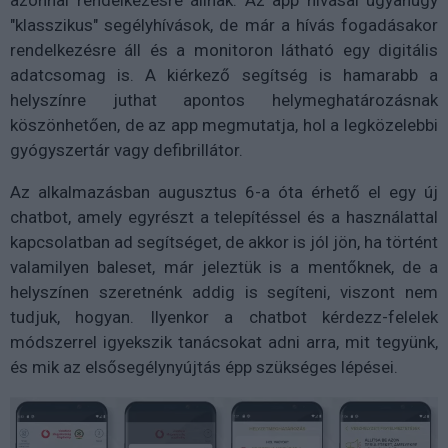
azonnal rendelkezésre állnak. Az app hívásai ugyanúgy
"klasszikus" segélyhívások, de már a hívás fogadásakor
rendelkezésre áll és a monitoron látható egy digitális
adatcsomag is. A kiérkező segítség is hamarabb a
helyszínre juthat apontos helymeghatározásnak
köszönhetően, de az app megmutatja, hol a legközelebbi
gyógyszertár vagy defibrillátor.
Az alkalmazásban augusztus 6-a óta érhető el egy új
chatbot, amely egyrészt a telepítéssel és a használattal
kapcsolatban ad segítséget, de akkor is jól jön, ha történt
valamilyen baleset, már jeleztük is a mentőknek, de a
helyszínen szeretnénk addig is segíteni, viszont nem
tudjuk, hogyan. Ilyenkor a chatbot kérdezz-felelek
módszerrel igyekszik tanácsokat adni arra, mit tegyünk,
és mik az elsősegélynyújtás épp szükséges lépései.