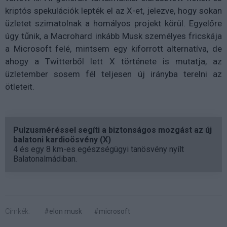
kriptós spekulációk lepték el az X-et, jelezve, hogy sokan
üzletet szimatolnak a homályos projekt körül. Egyelőre
úgy tűnik, a Macrohard inkább Musk személyes fricskája
a Microsoft felé, mintsem egy kiforrott alternatíva, de
ahogy a Twitterből lett X története is mutatja, az
üzletember sosem fél teljesen új irányba terelni az
ötleteit.
Pulzusméréssel segíti a biztonságos mozgást az új
balatoni kardioösvény (X)
4 és egy 8 km-es egészségügyi tanösvény nyílt
Balatonalmádiban.
Címkék:
#elon musk
#microsoft