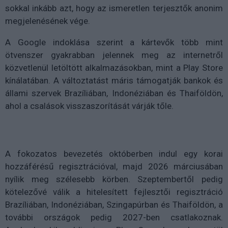
sokkal inkább azt, hogy az ismeretlen terjesztők anonim
megjelenésének vége.
A Google indoklása szerint a kártevők több mint
ötvenszer gyakrabban jelennek meg az internetről
közvetlenül letöltött alkalmazásokban, mint a Play Store
kínálatában. A változtatást máris támogatják bankok és
állami szervek Brazíliában, Indonéziában és Thaiföldön,
ahol a csalások visszaszorítását várják tőle.
A fokozatos bevezetés októberben indul egy korai
hozzáférésű regisztrációval, majd 2026 márciusában
nyílik meg szélesebb körben. Szeptembertől pedig
kötelezővé válik a hitelesített fejlesztői regisztráció
Brazíliában, Indonéziában, Szingapúrban és Thaiföldön, a
további országok pedig 2027-ben csatlakoznak.