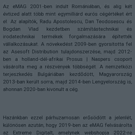
Az eMAG 2001-ben indult Romániában, és alig két
évtized alatt több mint egymilliárd eurós cégértéket ért
el. Az alapítók, Radu Apostolescu, Dan Teodosescu és
Bogdan Vlad kezdetben számítástechnikai és
irodatechnikai termékek forgalmazására építették
vállalkozásukat. A növekedést 2009-ben gyorsította fel
az Asesoft Distribution tulajdonszerzése, majd 2012-
ben a holland-dél-afrikai Prosus | Naspers csoport
vásárolta meg a részvények többségét. A nemzetközi
terjeszkedés Bulgáriában kezdődött, Magyarország
2013-ban került sorra, majd 2014-ben Lengyelország is,
ahonnan 2020-ban kivonult a cég.
Hazánkban ezzel párhuzamosan erősödött a jelenlét,
különösen azután, hogy 2019-ben az eMAG felvásárolta
az Extreme Digitalt, amelynek webshopja 2022-re