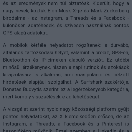
és az eredmények nem túl biztatóak. Kiderült, hogy a
nagy nevek, köztük Elon Musk X-je és Mark Zuckerberg
birodalma - az Instagram, a Threads és a Facebook -
különösen adatéhesek, és szívesen használnak pontos
GPS-alapú adatokat.
A mobilok kétféle helyadatot rögzítenek: a durvább,
általános tartózkodási helyet, valamint a precíz, GPS-en,
Bluetoothon és IP-címeken alapuló verziót. Ez utóbbi
minősül érzékenynek, hiszen a napi rutinok és szokások
kirajzolására is alkalmas, ami manipuláció és célzott
hirdetések alapjául szolgálhat. A Surfshark szakértője,
Donatas Budvytis szerint ez a legérzékenyebb kategória,
mert komoly visszaélésekre ad lehetőséget.
A vizsgálat szerint nyolc nagy közösségi platform gyűjt
pontos helyadatokat, az X kiemelkedően erősen, de az
Instagram, a Threads, a Facebook és a Pinterest is
hasonlóképp működik. Ezzel szemben a LinkedIn és a