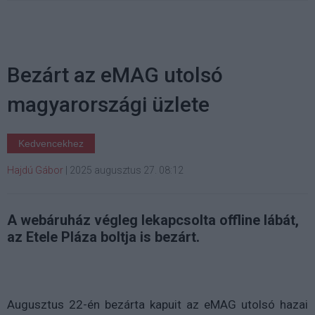
Bezárt az eMAG utolsó
magyarországi üzlete
Kedvencekhez
Hajdú Gábor
|
2025 augusztus 27. 08:12
A webáruház végleg lekapcsolta offline lábát,
az Etele Pláza boltja is bezárt.
Augusztus 22-én bezárta kapuit az eMAG utolsó hazai