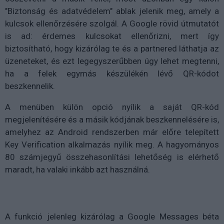
"Biztonság és adatvédelem" ablak jelenik meg, amely a
kulcsok ellenőrzésére szolgál. A Google rövid útmutatót
is ad: érdemes kulcsokat ellenőrizni, mert így
biztosítható, hogy kizárólag te és a partnered láthatja az
üzeneteket, és ezt legegyszerűbben úgy lehet megtenni,
ha a felek egymás készülékén lévő QR-kódot
beszkennelik.
A menüben külön opció nyílik a saját QR-kód
megjelenítésére és a másik kódjának beszkennelésére is,
amelyhez az Android rendszerben már előre telepített
Key Verification alkalmazás nyílik meg. A hagyományos
80 számjegyű összehasonlítási lehetőség is elérhető
maradt, ha valaki inkább azt használná.
A funkció jelenleg kizárólag a Google Messages béta