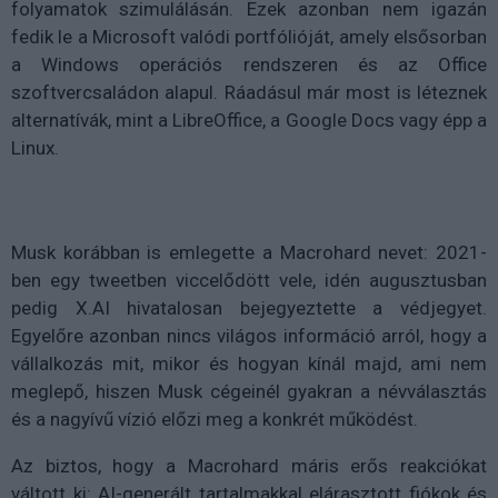
folyamatok szimulálásán. Ezek azonban nem igazán
fedik le a Microsoft valódi portfólióját, amely elsősorban
a Windows operációs rendszeren és az Office
szoftvercsaládon alapul. Ráadásul már most is léteznek
alternatívák, mint a LibreOffice, a Google Docs vagy épp a
Linux.
Musk korábban is emlegette a Macrohard nevet: 2021-
ben egy tweetben viccelődött vele, idén augusztusban
pedig X.AI hivatalosan bejegyeztette a védjegyet.
Egyelőre azonban nincs világos információ arról, hogy a
vállalkozás mit, mikor és hogyan kínál majd, ami nem
meglepő, hiszen Musk cégeinél gyakran a névválasztás
és a nagyívű vízió előzi meg a konkrét működést.
Az biztos, hogy a Macrohard máris erős reakciókat
váltott ki: AI-generált tartalmakkal elárasztott fiókok és