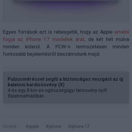
Egyes források azt is rebesgetik, hogy az Apple
emelni
fogja az iPhone 17 modellek árát
, de két hét múlva
minden kiderül. A PCW-n termszetesen minden
fontosabb bejelentésről beszámolunk majd.
Pulzusméréssel segíti a biztonságos mozgást az új
balatoni kardioösvény (X)
4 és egy 8 km-es egészségügyi tanösvény nyílt
Balatonalmádiban.
Címkék:
#apple
#iphone
#iphone 17