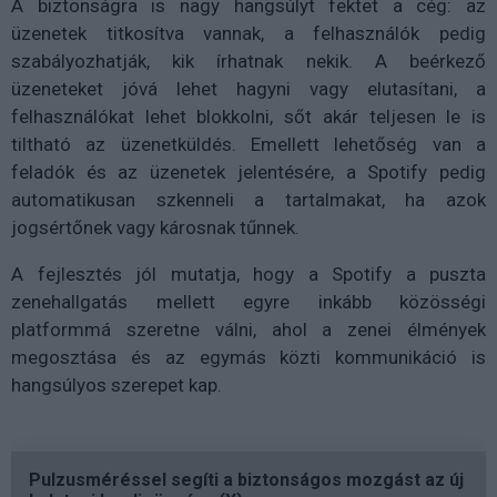
A biztonságra is nagy hangsúlyt fektet a cég: az
üzenetek titkosítva vannak, a felhasználók pedig
szabályozhatják, kik írhatnak nekik. A beérkező
üzeneteket jóvá lehet hagyni vagy elutasítani, a
felhasználókat lehet blokkolni, sőt akár teljesen le is
tiltható az üzenetküldés. Emellett lehetőség van a
feladók és az üzenetek jelentésére, a Spotify pedig
automatikusan szkenneli a tartalmakat, ha azok
jogsértőnek vagy károsnak tűnnek.
A fejlesztés jól mutatja, hogy a Spotify a puszta
zenehallgatás mellett egyre inkább közösségi
platformmá szeretne válni, ahol a zenei élmények
megosztása és az egymás közti kommunikáció is
hangsúlyos szerepet kap.
Pulzusméréssel segíti a biztonságos mozgást az új