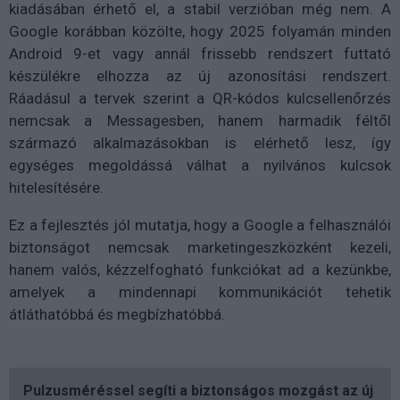
kiadásában érhető el, a stabil verzióban még nem. A
Google korábban közölte, hogy 2025 folyamán minden
Android 9-et vagy annál frissebb rendszert futtató
készülékre elhozza az új azonosítási rendszert.
Ráadásul a tervek szerint a QR-kódos kulcsellenőrzés
nemcsak a Messagesben, hanem harmadik féltől
származó alkalmazásokban is elérhető lesz, így
egységes megoldássá válhat a nyilvános kulcsok
hitelesítésére.
Ez a fejlesztés jól mutatja, hogy a Google a felhasználói
biztonságot nemcsak marketingeszközként kezeli,
hanem valós, kézzelfogható funkciókat ad a kezünkbe,
amelyek a mindennapi kommunikációt tehetik
átláthatóbbá és megbízhatóbbá.
Pulzusméréssel segíti a biztonságos mozgást az új