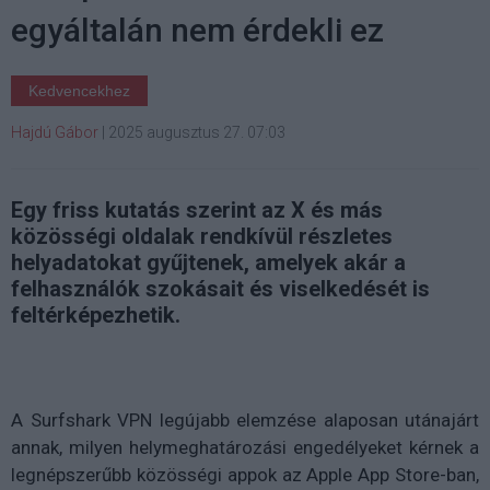
egyáltalán nem érdekli ez
Kedvencekhez
Hajdú Gábor
|
2025 augusztus 27. 07:03
Egy friss kutatás szerint az X és más
közösségi oldalak rendkívül részletes
helyadatokat gyűjtenek, amelyek akár a
felhasználók szokásait és viselkedését is
feltérképezhetik.
A Surfshark VPN legújabb elemzése alaposan utánajárt
annak, milyen helymeghatározási engedélyeket kérnek a
legnépszerűbb közösségi appok az Apple App Store-ban,