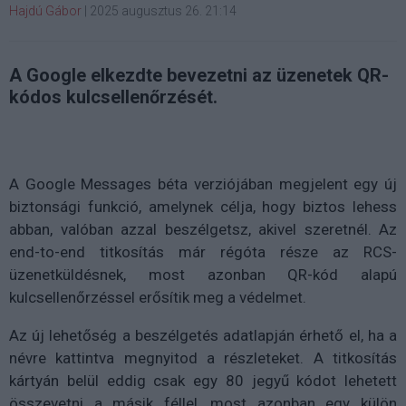
Hajdú Gábor
|
2025 augusztus 26. 21:14
A Google elkezdte bevezetni az üzenetek QR-
kódos kulcsellenőrzését.
A Google Messages béta verziójában megjelent egy új
biztonsági funkció, amelynek célja, hogy biztos lehess
abban, valóban azzal beszélgetsz, akivel szeretnél. Az
end-to-end titkosítás már régóta része az RCS-
üzenetküldésnek, most azonban QR-kód alapú
kulcsellenőrzéssel erősítik meg a védelmet.
Az új lehetőség a beszélgetés adatlapján érhető el, ha a
névre kattintva megnyitod a részleteket. A titkosítás
kártyán belül eddig csak egy 80 jegyű kódot lehetett
összevetni a másik féllel, most azonban egy külön