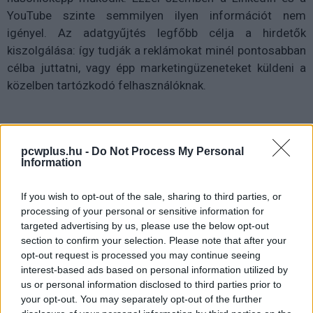
YouTube szinte semmilyen ilyen információt nem
igényel. Az adatgyűjtés legfőbb célja a hirdetők
kiszolgálása: így tudják a reklámokat minél pontosabban
célba juttatni, vagy épp marketingüzeneteket küldeni a
közelben tartózkodó felhasználóknak.
A VPN-ek ugyan segítenek elrejteni az IP-címet, de a GPS
pcwplus.hu -
Do Not Process My Personal
Information
és a hálózatok közelsége alapján történő követést nem
képesek kivédeni. Hiába mutatja a VPN Berlinre az IP-
If you wish to opt-out of the sale, sharing to third parties, or
címedet, ha a telefon GPS-je Londonban jelez, a
processing of your personal or sensitive information for
közösségi appok számára egyértelmű, hol vagy.
targeted advertising by us, please use the below opt-out
section to confirm your selection. Please note that after your
Az X és a többi alkalmazás beállításaiban szerencsére
opt-out request is processed you may continue seeing
lehetőség van bizonyos szintig korlátozni a helyadatok
interest-based ads based on personal information utilized by
gyűjtését. Az X esetében a Settings > Privacy and safety
us or personal information disclosed to third parties prior to
your opt-out. You may separately opt-out of the further
> Location information menüpontban tilthatók le az