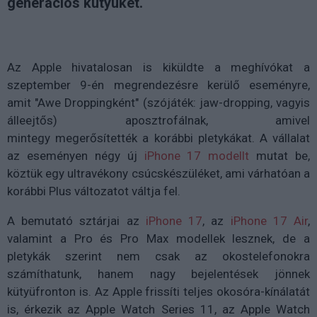
generációs kütyüket.
Az Apple hivatalosan is kiküldte a meghívókat a
szeptember 9-én megrendezésre kerülő eseményre,
amit "Awe Droppingként" (szójáték: jaw-dropping, vagyis
álleejtős) aposztrofálnak, amivel
mintegy megerősítették a korábbi pletykákat. A vállalat
az eseményen négy új
iPhone 17 modellt
mutat be,
köztük egy ultravékony csúcskészüléket, ami várhatóan a
korábbi Plus változatot váltja fel.
A bemutató sztárjai az
iPhone 17
, az
iPhone 17 Air
,
valamint a Pro és Pro Max modellek lesznek, de a
pletykák szerint nem csak az okostelefonokra
számíthatunk, hanem nagy bejelentések jönnek
kütyüfronton is. Az Apple frissíti teljes okosóra-kínálatát
is, érkezik az Apple Watch Series 11, az Apple Watch