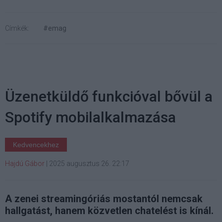
Címkék:
#emag
Üzenetküldő funkcióval bővül a
Spotify mobilalkalmazása
Kedvencekhez
Hajdú Gábor
|
2025 augusztus 26. 22:17
A zenei streamingóriás mostantól nemcsak
hallgatást, hanem közvetlen chatelést is kínál.