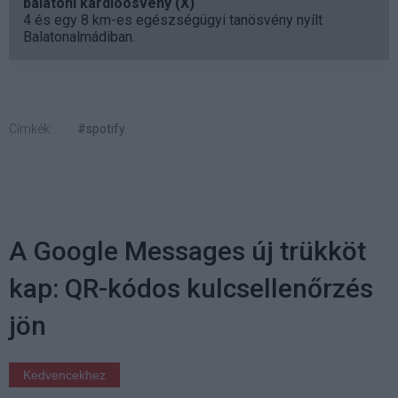
balatoni kardioösvény (X)
4 és egy 8 km-es egészségügyi tanösvény nyílt
Balatonalmádiban.
Címkék:
#spotify
A Google Messages új trükköt
kap: QR-kódos kulcsellenőrzés
jön
Kedvencekhez