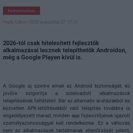
Kedvencekhez
Hajdú Gábor
|
2025 augusztus 27. 17:15
2026-tól csak hitelesített fejlesztők
alkalmazásai lesznek telepíthetők Androidon,
még a Google Playen kívül is.
A Google új szintre emeli az Android biztonságát, és
jövőre szigorítja a sideloadolt alkalmazások
telepítésének feltételeit. Bár az alternatív áruházakból és
közvetlen APK-letöltésekből való telepítés továbbra is
engedélyezett marad, minden app fejlesztőjének igazolt
személyazonossággal kell rendelkeznie. Ez a változás
nem az alkalmazások tartalmának ellenőrzését jelenti,