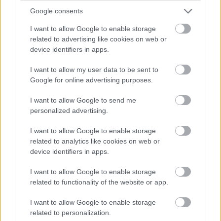
Google consents
Elon Musk új céget indít
I want to allow Google to enable storage
Microsoft ellen: jön a
related to advertising like cookies on web or
device identifiers in apps.
Macrohard
I want to allow my user data to be sent to
Google for online advertising purposes.
Kedvencekhez
I want to allow Google to send me
Hajdú Gábor
|
2025 augusztus 27. 06:04
personalized advertising.
I want to allow Google to enable storage
related to analytics like cookies on web or
Elon Musk a Microsoft riválisának szánt új
device identifiers in apps.
projektet jelentett be Macrohard néven, és bár
a név poénnak tűnik, a kezdeményezés
I want to allow Google to enable storage
valóban létezik - legalábbis Musk szerint.
related to functionality of the website or app.
I want to allow Google to enable storage
related to personalization.