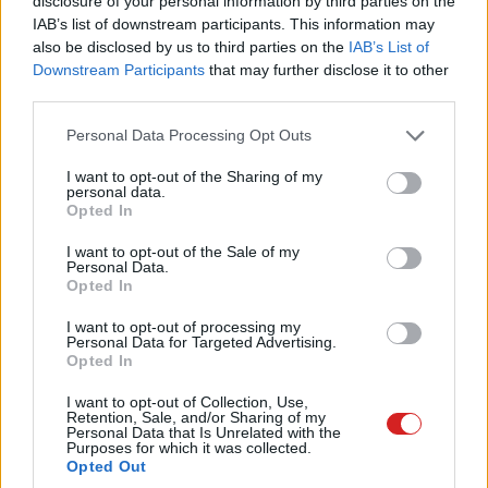
disclosure of your personal information by third parties on the
opciók, de emellett érdemes átnézni a telefon általános
IAB’s list of downstream participants. This information may
helymeghatározási beállításait, vagy akár kikapcsolni a
also be disclosed by us to third parties on the
IAB’s List of
GPS-t, amikor nincs rá szükség. Így legalább részben
Downstream Participants
that may further disclose it to other
kordában tartható, mennyire tudják a közösségi hálók
third parties.
követni a felhasználóikat.
Please note that this website/app uses one or more Google
Personal Data Processing Opt Outs
services and may gather and store information including but
not limited to your visit or usage behaviour. You may click to
I want to opt-out of the Sharing of my
personal data.
grant or deny consent to Google and its third-party tags to
Opted In
Pulzusméréssel segíti a biztonságos mozgást az új
use your data for below specified purposes in below Google
balatoni kardioösvény (X)
consent section.
I want to opt-out of the Sale of my
4 és egy 8 km-es egészségügyi tanösvény nyílt
Personal Data.
Balatonalmádiban.
Opted In
I want to opt-out of processing my
Personal Data for Targeted Advertising.
Opted In
Címkék:
#x
#twitter
#surfshark
#vpn
I want to opt-out of Collection, Use,
Retention, Sale, and/or Sharing of my
Personal Data that Is Unrelated with the
Purposes for which it was collected.
Opted Out