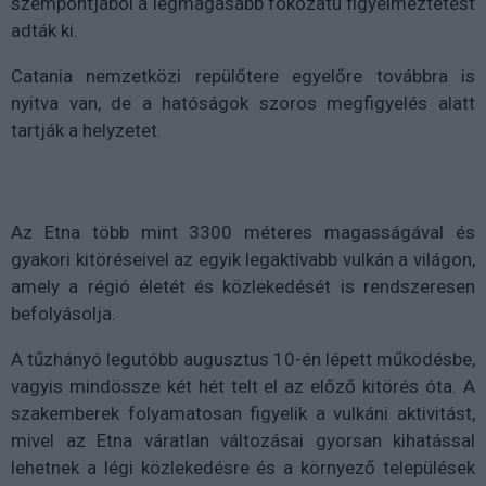
szempontjából a legmagasabb fokozatú figyelmeztetést
adták ki.
Catania nemzetközi repülőtere egyelőre továbbra is
nyitva van, de a hatóságok szoros megfigyelés alatt
tartják a helyzetet.
Az Etna több mint 3300 méteres magasságával és
gyakori kitöréseivel az egyik legaktívabb vulkán a világon,
amely a régió életét és közlekedését is rendszeresen
befolyásolja.
A tűzhányó legutóbb augusztus 10-én lépett működésbe,
vagyis mindössze két hét telt el az előző kitörés óta. A
szakemberek folyamatosan figyelik a vulkáni aktivitást,
mivel az Etna váratlan változásai gyorsan kihatással
lehetnek a légi közlekedésre és a környező települések