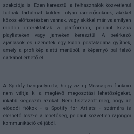
szekciója is. Ezen keresztül a felhasználók közvetlenül
tudnak tartalmat küldeni olyan ismerősöknek, akikkel
közös előfizetésben vannak, vagy akikkel már valamilyen
módon interaktáltak a platformon, például közös
playlisteken vagy jameken keresztül. A beérkező
ajánlások és üzenetek egy külön postaládába gyűlnek,
amely a profilkép alatti menüből, a képernyő bal felső
sarkából érhető el.
A Spotify hangsúlyozta, hogy az új Messages funkció
nem váltja ki a meglévő megosztási lehetőségeket,
inkább kiegészíti azokat. Nem tisztázott még, hogy az
előadói fiókok - a Spotify for Artists - számára is
elérhető lesz-e a lehetőség, például közvetlen rajongói
kommunikáció céljából.