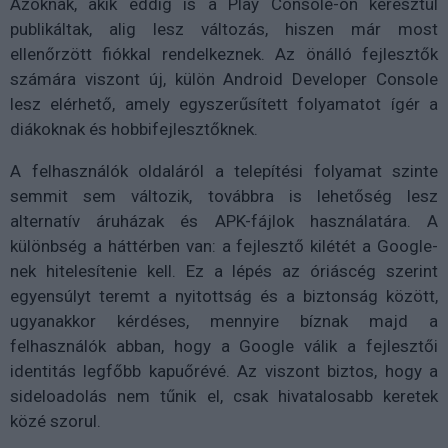
Azoknak, akik eddig is a Play Console-on keresztül
publikáltak, alig lesz változás, hiszen már most
ellenőrzött fiókkal rendelkeznek. Az önálló fejlesztők
számára viszont új, külön Android Developer Console
lesz elérhető, amely egyszerűsített folyamatot ígér a
diákoknak és hobbifejlesztőknek.
A felhasználók oldaláról a telepítési folyamat szinte
semmit sem változik, továbbra is lehetőség lesz
alternatív áruházak és APK-fájlok használatára. A
különbség a háttérben van: a fejlesztő kilétét a Google-
nek hitelesítenie kell. Ez a lépés az óriáscég szerint
egyensúlyt teremt a nyitottság és a biztonság között,
ugyanakkor kérdéses, mennyire bíznak majd a
felhasználók abban, hogy a Google válik a fejlesztői
identitás legfőbb kapuőrévé. Az viszont biztos, hogy a
sideloadolás nem tűnik el, csak hivatalosabb keretek
közé szorul.