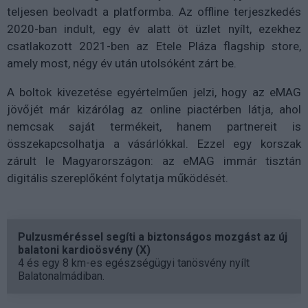
teljesen beolvadt a platformba. Az offline terjeszkedés
2020-ban indult, egy év alatt öt üzlet nyílt, ezekhez
csatlakozott 2021-ben az Etele Pláza flagship store,
amely most, négy év után utolsóként zárt be.
A boltok kivezetése egyértelműen jelzi, hogy az eMAG
jövőjét már kizárólag az online piactérben látja, ahol
nemcsak saját termékeit, hanem partnereit is
összekapcsolhatja a vásárlókkal. Ezzel egy korszak
zárult le Magyarországon: az eMAG immár tisztán
digitális szereplőként folytatja működését.
Pulzusméréssel segíti a biztonságos mozgást az új
balatoni kardioösvény (X)
4 és egy 8 km-es egészségügyi tanösvény nyílt
Balatonalmádiban.