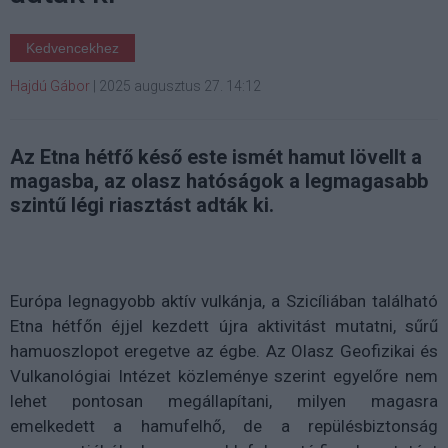
Kedvencekhez
Hajdú Gábor
|
2025 augusztus 27. 14:12
Az Etna hétfő késő este ismét hamut lövellt a
magasba, az olasz hatóságok a legmagasabb
szintű légi riasztást adták ki.
Európa legnagyobb aktív vulkánja, a Szicíliában található
Etna hétfőn éjjel kezdett újra aktivitást mutatni, sűrű
hamuoszlopot eregetve az égbe. Az Olasz Geofizikai és
Vulkanológiai Intézet közleménye szerint egyelőre nem
lehet pontosan megállapítani, milyen magasra
emelkedett a hamufelhő, de a repülésbiztonság