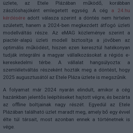
üzlete, az Etele Plázában működő, korábban
zászlóshajóként emlegetett egység. A cég
a 24.hu
kérdésére
adott válasza szerint a döntés nem hirtelen
született, hanem a 2024-ben megkezdett átfogó üzleti
modellváltás része. Az eMAG közleménye szerint a
piactér-alapú üzleti modell biztosítja a jövőben az
optimális működést, hiszen ezen keresztül hatékonyan
tudják integrálni a magyar vállalkozásokat a régiós e-
kereskedelmi térbe. A vállalat hangsúlyozta: a
szemléletváltás részeként hozták meg a döntést, hogy
2025 augusztusától az Etele Pláza üzlete is megszűnik.
A folyamat már 2024 nyarán elindult, amikor a cég
hazánkban jelentős leépítéseket hajtott végre, és bezárta
az offline boltjainak nagy részét. Egyedül az Etele
Plázában található üzlet maradt meg, amely bő egy évvel
élte túl társait, most azonban ennek a történetnek is
vége.