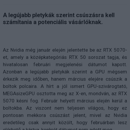
A legújabb pletykák szerint csúszásra kell
számítania a potenciális vásárlóknak.
Az Nvidia még január elején jelentette be az RTX 5070-
et, amely a középkategóriás RTX 50 sorozat tagja, és
hivatalosan februári megjelenési dátumot kapott.
Azonban a legújabb pletykák szerint a GPU mégsem
érkezik meg időben, hanem március elejére csúszik a
boltok polcaira. A hírt a jól ismert GPU-szivárogtató,
MEGAsizeGPU osztotta meg az X-en, mondván, az RTX
5070 késni fog. Február helyett március elején kerül a
boltokba. Az viszont nem teljesen világos, hogy ez
pontosan mekkora csúszást jelent, mivel az Nvidia
eredetileg csak annyit közölt, hogy februárban lesz
elérhető a kártya, konkrét dátumot nem adott meg.