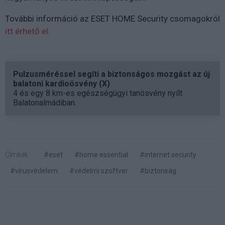
További információ az ESET HOME Security csomagokról
itt érhető el.
Pulzusméréssel segíti a biztonságos mozgást az új
balatoni kardioösvény (X)
4 és egy 8 km-es egészségügyi tanösvény nyílt
Balatonalmádiban.
Címkék:
#eset
#home essential
#internet security
#vírusvédelem
#védelmi szoftver
#biztonság