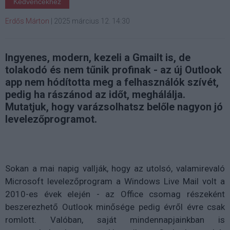
Kedvencekhez
Erdős Márton
|
2025 március 12. 14:30
Ingyenes, modern, kezeli a Gmailt is, de
tolakodó és nem tűnik profinak - az új Outlook
app nem hódította meg a felhasználók szívét,
pedig ha rászánod az időt, meghálálja.
Mutatjuk, hogy varázsolhatsz belőle nagyon jó
levelezőprogramot.
Sokan a mai napig vallják, hogy az utolsó, valamirevaló
Microsoft levelezőprogram a Windows Live Mail volt a
2010-es évek elején - az Office csomag részeként
beszerezhető Outlook minősége pedig évről évre csak
romlott. Valóban, saját mindennapjainkban is