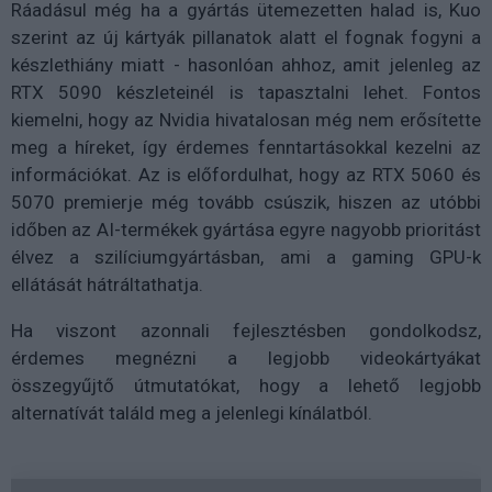
Ráadásul még ha a gyártás ütemezetten halad is, Kuo
szerint az új kártyák pillanatok alatt el fognak fogyni a
készlethiány miatt - hasonlóan ahhoz, amit jelenleg az
RTX 5090 készleteinél is tapasztalni lehet. Fontos
kiemelni, hogy az Nvidia hivatalosan még nem erősítette
meg a híreket, így érdemes fenntartásokkal kezelni az
információkat. Az is előfordulhat, hogy az RTX 5060 és
5070 premierje még tovább csúszik, hiszen az utóbbi
időben az AI-termékek gyártása egyre nagyobb prioritást
élvez a szilíciumgyártásban, ami a gaming GPU-k
ellátását hátráltathatja.
Ha viszont azonnali fejlesztésben gondolkodsz,
érdemes megnézni a legjobb videokártyákat
összegyűjtő útmutatókat, hogy a lehető legjobb
alternatívát találd meg a jelenlegi kínálatból.