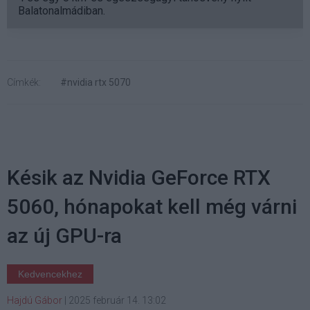
Balatonalmádiban.
Címkék:
#nvidia rtx 5070
Késik az Nvidia GeForce RTX
5060, hónapokat kell még várni
az új GPU-ra
Kedvencekhez
Hajdú Gábor
|
2025 február 14. 13:02