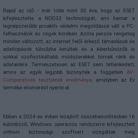
Repül az idő - már több mint 30 éve, hogy az ESET
kifejlesztette a NOD32 technológiát, ami hamar a
legnépszerűbb proaktív védelmi megoldássá vált a PC-
felhasználók és cégek körében. Azóta persze rengeteg
minden változott, az internet felől érkező támadások és
adatlopások túlsúlyba kerültek és a kiberbűnözők is
sokkal szofisztikáltabb módszerekkel törnek ránk és
adatainkra. Természetesen az ESET sem tétlenkedett,
amire az egyik legjobb bizonyíték a független
AV-
Comparatives tesztjének eredménye
,
amelyben az Év
terméke elismerést nyerte el.
Ebben a 2024-es évben lezajlott összehasonlításban 16
különböző, Windows operációs rendszerre kifejlesztett
otthoni biztonsági szoftvert vizsgáltak meg