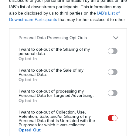
disclosure of your personal information by third parties on the
mutatnak be, amely valós időben kommunikálna a
IAB’s list of downstream participants. This information may
also be disclosed by us to third parties on the
IAB’s List of
játékosokkal. Bár a vállalat évente számos újítással áll
Downstream Participants
that may further disclose it to other
elő, nem mindegyik jut el a megvalósításig, azonban a
third parties.
mostani ötletek komoly fejlesztéseket hozhatnak a
videojátékok világába.
Please note that this website/app uses one or more Google
Personal Data Processing Opt Outs
services and may gather and store information including but
A Sony évek óta dolgozik mesterséges intelligencia
not limited to your visit or usage behaviour. You may click to
I want to opt-out of the Sharing of my
personal data.
grant or deny consent to Google and its third-party tags to
alapú funkciók beépítésén, hogy javítsa a játékélményt.
Opted In
use your data for below specified purposes in below Google
Korábban már bejegyeztek egy autoplay funkcióval
consent section.
I want to opt-out of the Sale of my
kapcsolatos szabadalmat, amely lehetővé tette volna,
Personal Data.
hogy a játékosok kihagyhassák a különösen nehéz vagy
Opted In
ismétlődő játékmeneteket. Egy másik érdekes
I want to opt-out of processing my
elképzelés egy kis robot volt, amely egy adott karakter
Personal Data for Targeted Advertising.
Opted In
mozdulatait másolta volna a való életben.
I want to opt-out of Collection, Use,
Február 6-án a Sony egy újabb szabadalmat nyújtott be,
Retention, Sale, and/or Sharing of my
Personal Data that Is Unrelated with the
amely egy "beszélgető digitális asszisztenst" ír le. Ez a
Purposes for which it was collected.
rendszer lehetővé tenné, hogy a játékosok kérdéseket
Opted Out