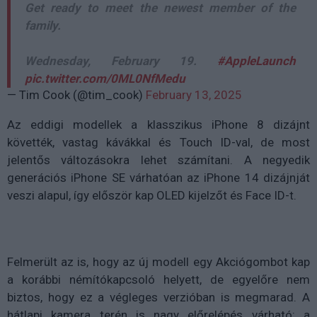
Get ready to meet the newest member of the
family.
Wednesday, February 19.
#AppleLaunch
pic.twitter.com/0ML0NfMedu
— Tim Cook (@tim_cook)
February 13, 2025
Az eddigi modellek a klasszikus iPhone 8 dizájnt
követték, vastag kávákkal és Touch ID-val, de most
jelentős változásokra lehet számítani. A negyedik
generációs iPhone SE várhatóan az iPhone 14 dizájnját
veszi alapul, így először kap OLED kijelzőt és Face ID-t.
Felmerült az is, hogy az új modell egy Akciógombot kap
a korábbi némítókapcsoló helyett, de egyelőre nem
biztos, hogy ez a végleges verzióban is megmarad. A
hátlapi kamera terén is nagy előrelépés várható: a