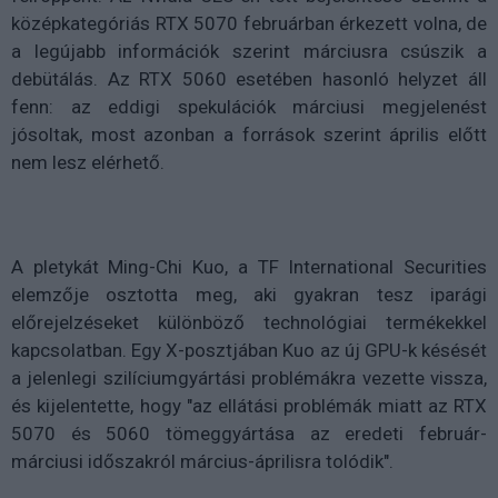
középkategóriás RTX 5070 februárban érkezett volna, de
a legújabb információk szerint márciusra csúszik a
debütálás. Az RTX 5060 esetében hasonló helyzet áll
fenn: az eddigi spekulációk márciusi megjelenést
jósoltak, most azonban a források szerint április előtt
nem lesz elérhető.
A pletykát Ming-Chi Kuo, a TF International Securities
elemzője osztotta meg, aki gyakran tesz iparági
előrejelzéseket különböző technológiai termékekkel
kapcsolatban. Egy X-posztjában Kuo az új GPU-k késését
a jelenlegi szilíciumgyártási problémákra vezette vissza,
és kijelentette, hogy "az ellátási problémák miatt az RTX
5070 és 5060 tömeggyártása az eredeti február-
márciusi időszakról március-áprilisra tolódik".