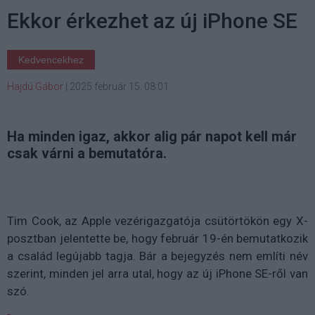
Ekkor érkezhet az új iPhone SE
Kedvencekhez
Hajdú Gábor
|
2025 február 15. 08:01
Ha minden igaz, akkor alig pár napot kell már
csak várni a bemutatóra.
Tim Cook, az Apple vezérigazgatója csütörtökön egy X-
posztban jelentette be, hogy február 19-én bemutatkozik
a család legújabb tagja. Bár a bejegyzés nem említi név
szerint, minden jel arra utal, hogy az új iPhone SE-ről van
szó.