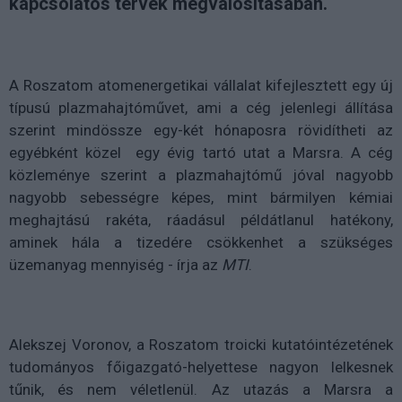
kapcsolatos tervek megvalósításában.
A Roszatom atomenergetikai vállalat kifejlesztett egy új
típusú plazmahajtóművet, ami a cég jelenlegi állítása
szerint mindössze egy-két hónaposra rövidítheti az
egyébként közel egy évig tartó utat a Marsra. A cég
közleménye szerint a plazmahajtómű jóval nagyobb
nagyobb sebességre képes, mint bármilyen kémiai
meghajtású rakéta, ráadásul példátlanul hatékony,
aminek hála a tizedére csökkenhet a szükséges
üzemanyag mennyiség - írja az
MTI
.
Alekszej Voronov, a Roszatom troicki kutatóintézetének
tudományos főigazgató-helyettese nagyon lelkesnek
tűnik, és nem véletlenül. Az utazás a Marsra a