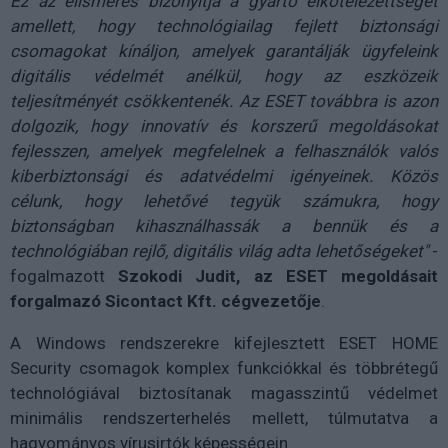
Ez az elismerés bizonyítja a gyártó elkötelezettségét
amellett, hogy technológiailag fejlett biztonsági
csomagokat kínáljon, amelyek garantálják ügyfeleink
digitális védelmét anélkül, hogy az eszközeik
teljesítményét csökkentenék. Az ESET továbbra is azon
dolgozik, hogy innovatív és korszerű megoldásokat
fejlesszen, amelyek megfelelnek a felhasználók valós
kiberbiztonsági és adatvédelmi igényeinek. Közös
célunk, hogy lehetővé tegyük számukra, hogy
biztonságban kihasználhassák a bennük és a
technológiában rejlő, digitális világ adta lehetőségeket"
-
fogalmazott
Szokodi Judit
, az ESET megoldásait
forgalmazó Sicontact Kft. cégvezetője
.
A Windows rendszerekre kifejlesztett ESET HOME
Security csomagok komplex funkciókkal és többrétegű
technológiával biztosítanak magasszintű védelmet
minimális rendszerterhelés mellett, túlmutatva a
hagyományos vírusirtók képességein.