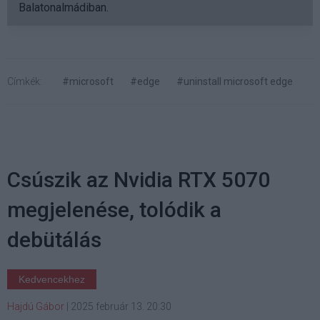
Balatonalmádiban.
Címkék:
#microsoft
#edge
#uninstall microsoft edge
Csúszik az Nvidia RTX 5070
megjelenése, tolódik a
debütálás
Kedvencekhez
Hajdú Gábor
|
2025 február 13. 20:30