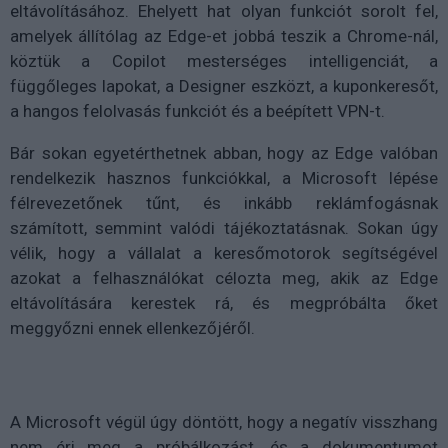
eltávolításához. Ehelyett hat olyan funkciót sorolt fel,
amelyek állítólag az Edge-et jobbá teszik a Chrome-nál,
köztük a Copilot mesterséges intelligenciát, a
függőleges lapokat, a Designer eszközt, a kuponkeresőt,
a hangos felolvasás funkciót és a beépített VPN-t.
Bár sokan egyetérthetnek abban, hogy az Edge valóban
rendelkezik hasznos funkciókkal, a Microsoft lépése
félrevezetőnek tűnt, és inkább reklámfogásnak
számított, semmint valódi tájékoztatásnak. Sokan úgy
vélik, hogy a vállalat a keresőmotorok segítségével
azokat a felhasználókat célozta meg, akik az Edge
eltávolítására kerestek rá, és megpróbálta őket
meggyőzni ennek ellenkezőjéről.
A Microsoft végül úgy döntött, hogy a negatív visszhang
nem éri meg a próbálkozást, és a dokumentumot