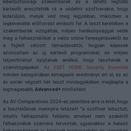
kiberbiztonsági szakemberek és a lehető legtöbb
kártevőt eresztették rá a védelmi szoftverekre, hogy
kiderüljön, melyik véd meg legjobban, miközben a
legkevesebb erőforrást emészti fel. A teszt keretében a
szakemberek vizsgálták, milyen hatékonysággal védik
meg a felhasználókat a valós online fenyegetésektől és
a fejlett célzott támadásoktól, hogyan képesek
azonosítani az új kártevő programokat, és milyen
teljesítményt nyújtanak anélkül, hogy lassítanák a
számítógépeket.
Az ESET HOME Security Essential
minden kategóriában kimagasló eredményt ért el, és az
év során végzett hét teszt mindegyikében megkapta a
legmagasabb,
Advanced+
minősítést.
Az AV-Comparatives 2024-es jelentése arra is kitér, hogy
a tesztelőknek mennyire tetszett "a szoftver letisztult,
intuitív felhasználói felülete, amelyet nem szakértő
felhasználók számára terveztek, ugyanakkor a haladó
felhasználóknak is kiterjedt testreszabási és vizsgálati