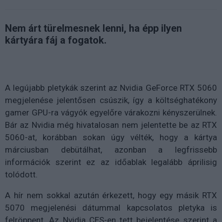
Nem árt türelmesnek lenni, ha épp ilyen
kártyára fáj a fogatok.
A legújabb pletykák szerint az Nvidia GeForce RTX 5060
megjelenése jelentősen csúszik, így a költséghatékony
gamer GPU-ra vágyók egyelőre várakozni kényszerülnek.
Bár az Nvidia még hivatalosan nem jelentette be az RTX
5060-at, korábban sokan úgy vélték, hogy a kártya
márciusban debütálhat, azonban a legfrissebb
információk szerint ez az időablak legalább áprilisig
tolódott.
A hír nem sokkal azután érkezett, hogy egy másik RTX
5070 megjelenési dátummal kapcsolatos pletyka is
felröppent. Az Nvidia CES-en tett bejelentése szerint a