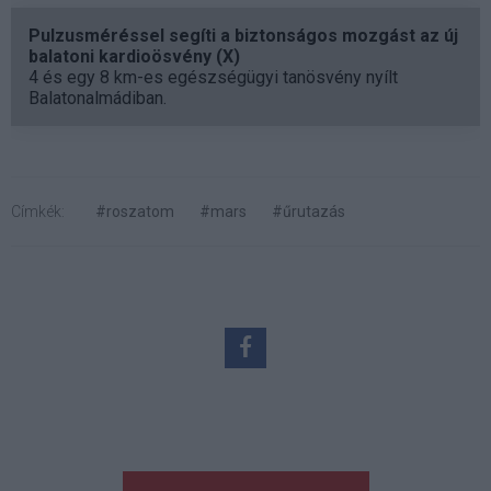
Pulzusméréssel segíti a biztonságos mozgást az új
balatoni kardioösvény (X)
4 és egy 8 km-es egészségügyi tanösvény nyílt
Balatonalmádiban.
Címkék:
#roszatom
#mars
#űrutazás