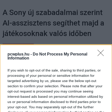
A Sony új szabadalmai szerint
AI-asszisztens segíthet majd a
játékosoknak valós időben
Kedvencekhez
pcwplus.hu -
Do Not Process My Personal
Hajdú Gábor
|
2025 február 14. 18:04
Information
If you wish to opt-out of the sale, sharing to third parties, or
Pont ezen a fronton ne kerülne elő a
processing of your personal or sensitive information for
mesterséges intelligencia?
targeted advertising by us, please use the below opt-out
section to confirm your selection. Please note that after your
opt-out request is processed you may continue seeing
interest-based ads based on personal information utilized by
us or personal information disclosed to third parties prior to
A Sony ismét új szabadalmakat jegyzett be, amelyek egy
your opt-out. You may separately opt-out of the further
mesterséges intelligenciával működő asszisztenst