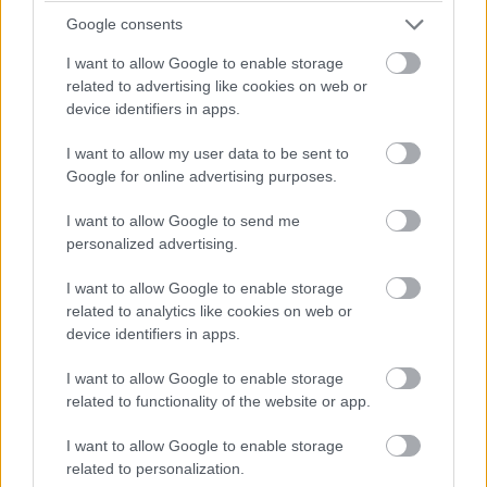
tegyenek fel, például "Melyik gomb a ugrás?" - és az AI-
Google consents
asszisztens azonnal válaszolna. Az asszisztens
verbálisan, vizuálisan vagy akár haptikus
I want to allow Google to enable storage
related to advertising like cookies on web or
visszacsatolással is reagálhatna, például egy rövid
device identifiers in apps.
hangjelzéssel vagy képernyőn megjelenő szöveggel. A
funkció különösen hasznos lehetne akadálymentesítési
I want to allow my user data to be sent to
célokra, vagy azoknak a játékosoknak, akik
Google for online advertising purposes.
nehézségekkel küzdenek egy adott játékban.
I want to allow Google to send me
personalized advertising.
I want to allow Google to enable storage
Ezzel párhuzamosan a Sony egy másik szabadalmat is
related to analytics like cookies on web or
benyújtott, amely egy "virtuális asszisztens a
device identifiers in apps.
játékfelfedezéshez" elnevezésű rendszert ír le. Ez az AI
I want to allow Google to enable storage
népszerű PlayStation-karakterek stílusában
related to functionality of the website or app.
kommunikálna, és segítene a játékosoknak egy-egy
feladat megoldásában. A szabadalmi bejegyzés egy
I want to allow Google to enable storage
példát is említ, amelyben egy játékos a Horizon Zero
related to personalization.