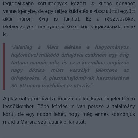
legideálisabb körülmények között is kilenc hónapot
venne igénybe, de egy teljes küldetés a visszaúttal együtt
akár három évig is tarthat. Ez a résztvevőket
életveszélyes mennyiségű kozmikus sugárzásnak tenné
ki.
"Jelenleg a Mars elérése a hagyományos
hajtóművel működő űrhajóval csaknem egy évig
tartana csupán oda, és ez a kozmikus sugárzás
nagy dózisa miatt veszélyt jelentene az
űrhajósokra. A plazmahajtóművek használatával
30-60 napra rövidülhet az utazás."
A plazmahajtóművel a hossz és a kockázat is jelentősen
lecsökkenhet. Több kérdés is van persze a találmány
körül, de egy napon lehet, hogy még ennek köszönjük
majd a Marsra szállásunk pillanatát.