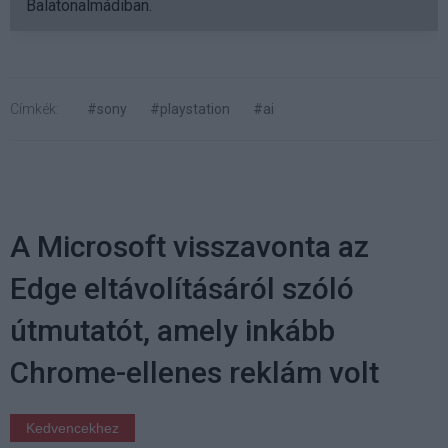
Balatonalmádiban.
Címkék:
#sony
#playstation
#ai
A Microsoft visszavonta az
Edge eltávolításáról szóló
útmutatót, amely inkább
Chrome-ellenes reklám volt
Kedvencekhez