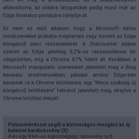
eltávolította, az oldalra látogatókat pedig most már az
Edge hivatalos portáljára irányítja át.
Ez nem az első alkalom, hogy a Microsoft kétes
módszerekkel próbálja megtartani vagy növelni az Edge
böngésző piaci részesedését. A Statcounter adatai
szerint az Edge jelenleg 5,2%-os részesedéssel bír
világszinten, míg a Chrome 67% felett áll. Korábban a
Microsoft manipulatív üzeneteket jelenített meg a Bing
keresési eredményekben, például amikor Edge-ben
kerestek rá a Chrome letöltésére, egy "Nincs szükség új
böngésző letöltésére" feliratot jelenített meg, elrejtve a
Chrome letöltési linkjeit.
Pulzusméréssel segíti a biztonságos mozgást az új
balatoni kardioösvény (X)
4 és egy 8 km-es egészségügyi tanösvény nyílt