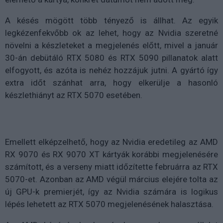
A késés mögött több tényező is állhat. Az egyik
legkézenfekvőbb ok az lehet, hogy az Nvidia szeretné
növelni a készleteket a megjelenés előtt, mivel a január
30-án debütáló RTX 5080 és RTX 5090 pillanatok alatt
elfogyott, és azóta is nehéz hozzájuk jutni. A gyártó így
extra időt szánhat arra, hogy elkerülje a hasonló
készlethiányt az RTX 5070 esetében.
Emellett elképzelhető, hogy az Nvidia eredetileg az AMD
RX 9070 és RX 9070 XT kártyák korábbi megjelenésére
számított, és a verseny miatt időzítette februárra az RTX
5070-et. Azonban az AMD végül március elejére tolta az
új GPU-k premierjét, így az Nvidia számára is logikus
lépés lehetett az RTX 5070 megjelenésének halasztása.