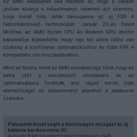
Az AMD késésének oka részben az, hogy a vállalat
javítani kívánja a teljesítményt, valamint azt szeretné,
hogy minél több játék támogassa az új FSR 4
felbontásnövelő technológiát. Január 22-én David
McAfee, az AMD Ryzen CPU és Radeon GPU divízió
képviselője kijelentette, hogy egy kis extra időre van
szükség a szoftveres optimalizációhoz és több FSR 4
kompatibilis cím hozzáadásához.
Mind az Nvidia, mind az AMD esetében úgy tűnik, hogy az
extra időt a készletszint növelésére és az
optimalizálásra fordítják, ami végső soron jobb
elérhetőséget és teljesítményt jelenthet a játékosok
számára.
Pulzusméréssel segíti a biztonságos mozgást az új
balatoni kardioösvény (X)
4 és egy 8 km-es egészségügyi tanösvény nyílt