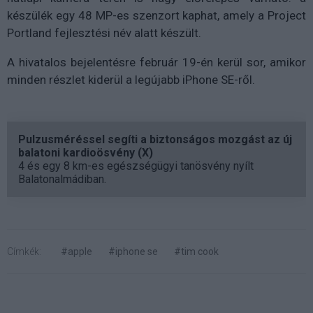
készülék egy 48 MP-es szenzort kaphat, amely a Project
Portland fejlesztési név alatt készült.
A hivatalos bejelentésre február 19-én kerül sor, amikor
minden részlet kiderül a legújabb iPhone SE-ről.
Pulzusméréssel segíti a biztonságos mozgást az új
balatoni kardioösvény (X)
4 és egy 8 km-es egészségügyi tanösvény nyílt
Balatonalmádiban.
Címkék:
#apple
#iphone se
#tim cook