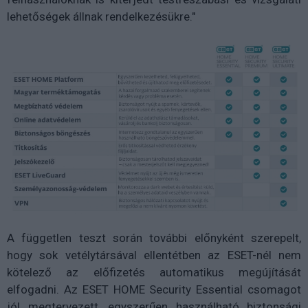
lehetőségek állnak rendelkezésükre."
A független teszt során további előnyként szerepelt,
hogy sok vetélytársával ellentétben az ESET-nél nem
kötelező az előfizetés automatikus megújítását
elfogadni. Az ESET HOME Security Essential csomagot
jól megtervezett, egyszerűen használható biztonsági