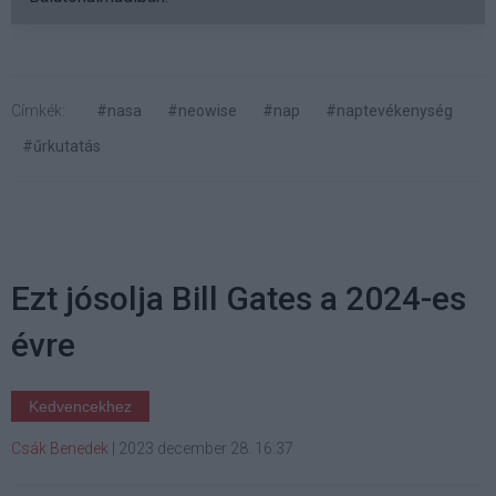
Címkék:
#nasa
#neowise
#nap
#naptevékenység
#űrkutatás
Ezt jósolja Bill Gates a 2024-es
évre
Kedvencekhez
Csák Benedek
|
2023 december 28. 16:37