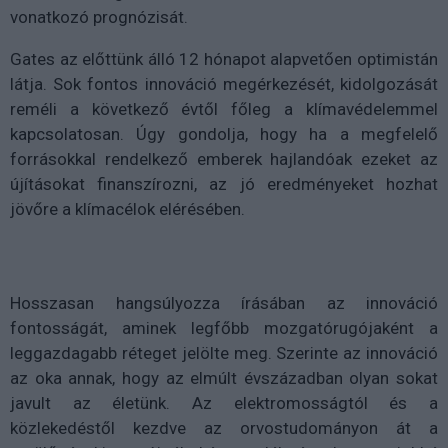
vonatkozó prognózisát.
Gates az előttünk álló 12 hónapot alapvetően optimistán
látja. Sok fontos innováció megérkezését, kidolgozását
reméli a következő évtől főleg a klímavédelemmel
kapcsolatosan. Úgy gondolja, hogy ha a megfelelő
forrásokkal rendelkező emberek hajlandóak ezeket az
újításokat finanszírozni, az jó eredményeket hozhat
jövőre a klímacélok elérésében.
Hosszasan hangsúlyozza írásában az innováció
fontosságát, aminek legfőbb mozgatórugójaként a
leggazdagabb réteget jelölte meg. Szerinte az innováció
az oka annak, hogy az elmúlt évszázadban olyan sokat
javult az életünk. Az elektromosságtól és a
közlekedéstől kezdve az orvostudományon át a