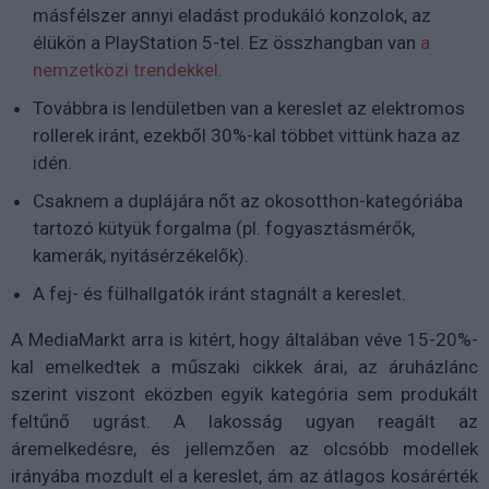
másfélszer annyi eladást produkáló konzolok, az
élükön a PlayStation 5-tel. Ez összhangban van
a
nemzetközi trendekkel
.
Továbbra is lendületben van a kereslet az elektromos
rollerek iránt, ezekből 30%-kal többet vittünk haza az
idén.
Csaknem a duplájára nőt az okosotthon-kategóriába
tartozó kütyük forgalma (pl. fogyasztásmérők,
kamerák, nyitásérzékelők).
A fej- és fülhallgatók iránt stagnált a kereslet.
A MediaMarkt arra is kitért, hogy általában véve 15-20%-
kal emelkedtek a műszaki cikkek árai, az áruházlánc
szerint viszont eközben egyik kategória sem produkált
feltűnő ugrást. A lakosság ugyan reagált az
áremelkedésre, és jellemzően az olcsóbb modellek
irányába mozdult el a kereslet, ám az átlagos kosárérték