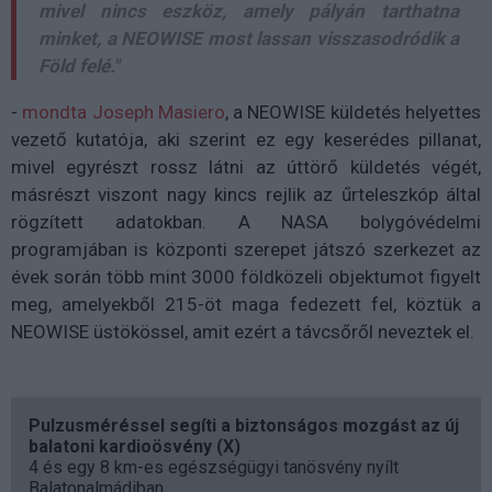
mivel nincs eszköz, amely pályán tarthatna
minket, a NEOWISE most lassan visszasodródik a
Föld felé."
-
mondta Joseph Masiero
, a NEOWISE küldetés helyettes
vezető kutatója, aki szerint ez egy keserédes pillanat,
mivel egyrészt rossz látni az úttörő küldetés végét,
másrészt viszont nagy kincs rejlik az űrteleszkóp által
rögzített adatokban. A NASA bolygóvédelmi
programjában is központi szerepet játszó szerkezet az
évek során több mint 3000 földközeli objektumot figyelt
meg, amelyekből 215-öt maga fedezett fel, köztük a
NEOWISE üstökössel, amit ezért a távcsőről neveztek el.
Pulzusméréssel segíti a biztonságos mozgást az új
balatoni kardioösvény (X)
4 és egy 8 km-es egészségügyi tanösvény nyílt
Balatonalmádiban.