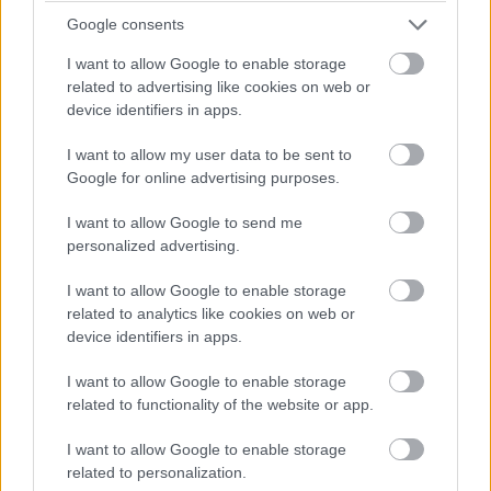
ott sem a polcról leemelve, hanem egy előre megbeszélt
Google consents
időpontban.
I want to allow Google to enable storage
related to advertising like cookies on web or
Ha hihetünk Kuónak, a gyártó 500 ezer példánnyal töltheti
device identifiers in apps.
fel a készletet, s így már akár január végén, de legkésőbb
február elején elkezdődhet a forgalmazás. Az
I want to allow my user data to be sent to
értékesítés kapcsán Gurman korábban azt írta, hogy az
Google for online advertising purposes.
eladóknak egy többnapos továbbképzésen kellett részt
I want to allow Google to send me
venniük, hogy részletesen betanulják a Vision Pro
personalized advertising.
bemutatásának központilag kiagyalt, szigorú
koreográfiáját.
I want to allow Google to enable storage
related to analytics like cookies on web or
Az Apple-nek persze mindent be kell vetnie, hogy
device identifiers in apps.
rámelegítse az újdonságot az ügyfelekre, a headset
I want to allow Google to enable storage
ugyanis 3500 dollárt kóstál, ami még az almás palettán
related to functionality of the website or app.
sem számít olcsónak. A feladatot tovább nehezíti, hogy
az AR/VR körül mostanság messze nincs akkora
I want to allow Google to enable storage
felhajtás, mint pár éve, a metaverzum-láz idején, amit a
related to personalization.