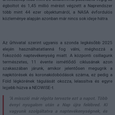
égboltot és 1,45 millió mérést végzett a Naprendszer
több mint 44 ezer objektumáról, a NASA évfordulós
közleménye alapján azonban már nincs sok ideje hátra.
Az űrhivatal szerint ugyanis a szonda legkésőbb 2025
elején használhatatlanná fog válni, méghozzá a
fokozódó naptevékenység miatt. A központi csillagunk
természetes, 11 évente ismétlődő ciklusának azon
szakaszában járunk, amikor jelentősen megugrik a
napkitörések és koronakidobódások száma, ez pedig a
Föld légkörének tágulását okozza, lelassítva és egyre
lejjebb húzva a NEOWISE-t.
"A misszió már régóta tervezte ezt a napot. Több
évnyi nyugalom után a Nap újra felébred. Ki
vagyunk szolgáltatva a naptevékenységnek, és