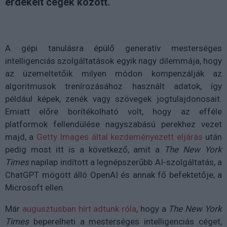
érdekelt cégek között.
A gépi tanulásra épülő generatív mesterséges
intelligenciás szolgáltatások egyik nagy dilemmája, hogy
az üzemeltetőik milyen módon kompenzálják az
algoritmusok trenírozásához használt adatok, így
például képek, zenék vagy szövegek jogtulajdonosait.
Emiatt előre borítékolható volt, hogy az efféle
platformok fellendülése nagyszabású perekhez vezet
majd, a
Getty Images által kezdeményezett eljárás
után
pedig most itt is a következő, amit a
The New York
Times
napilap indított a legnépszerűbb AI-szolgáltatás, a
ChatGPT mögött álló OpenAI és annak fő befektetője, a
Microsoft ellen.
Már
augusztusban hírt adtunk róla
, hogy a
The New York
Times
beperelheti a mesterséges intelligenciás céget,