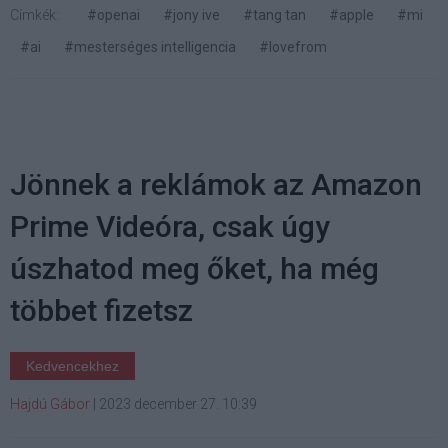
Címkék:
#openai
#jony ive
#tang tan
#apple
#mi
#ai
#mesterséges intelligencia
#lovefrom
Jönnek a reklámok az Amazon
Prime Videóra, csak úgy
úszhatod meg őket, ha még
többet fizetsz
Kedvencekhez
Hajdú Gábor
|
2023 december 27. 10:39