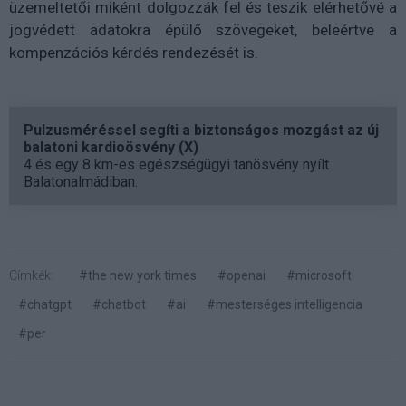
üzemeltetői miként dolgozzák fel és teszik elérhetővé a
jogvédett adatokra épülő szövegeket, beleértve a
kompenzációs kérdés rendezését is.
Pulzusméréssel segíti a biztonságos mozgást az új
balatoni kardioösvény (X)
4 és egy 8 km-es egészségügyi tanösvény nyílt
Balatonalmádiban.
Címkék:
#the new york times
#openai
#microsoft
#chatgpt
#chatbot
#ai
#mesterséges intelligencia
#per