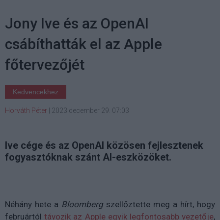
Jony Ive és az OpenAI
csábíthatták el az Apple
főtervezőjét
Kedvencekhez
Horváth Péter
|
2023 december 29. 07:03
Ive cége és az OpenAI közösen fejlesztenek
fogyasztóknak szánt AI-eszközöket.
Néhány hete a
Bloomberg
szellőztette meg a hírt, hogy
februártól
távozik az Apple egyik legfontosabb vezetője
,