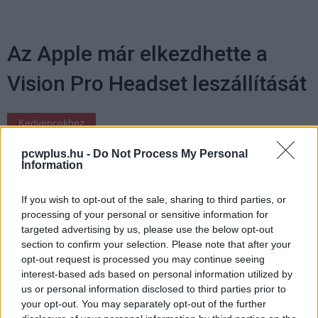
Az Apple már elkezdhette a
Vision Pro Headset leszállítását
Kedvencekhez
Horváth Péter
|
2023 december 29. 20:02
pcwplus.hu -
Do Not Process My Personal
Information
Újabb forrás utal arra, hogy a cupertinóiak a
If you wish to opt-out of the sale, sharing to third parties, or
processing of your personal or sensitive information for
tervek szerint haladnak az AR/VR headset
targeted advertising by us, please use the below opt-out
piacra dobásával.
section to confirm your selection. Please note that after your
opt-out request is processed you may continue seeing
interest-based ads based on personal information utilized by
us or personal information disclosed to third parties prior to
Az Apple már a Vision Pro headset nyári leleplezésekor
your opt-out. You may separately opt-out of the further