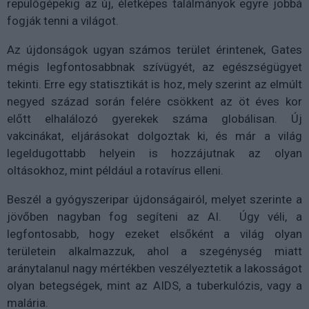
repülőgépekig az új, életképes találmányok egyre jobbá
fogják tenni a világot.
Az újdonságok ugyan számos terület érintenek, Gates
mégis legfontosabbnak szívügyét, az egészségügyet
tekinti. Erre egy statisztikát is hoz, mely szerint az elmúlt
negyed század során felére csökkent az öt éves kor
előtt elhalálozó gyerekek száma globálisan. Új
vakcinákat, eljárásokat dolgoztak ki, és már a világ
legeldugottabb helyein is hozzájutnak az olyan
oltásokhoz, mint például a rotavírus elleni.
Beszél a gyógyszeripar újdonságairól, melyet szerinte a
jövőben nagyban fog segíteni az AI. Úgy véli, a
legfontosabb, hogy ezeket elsőként a világ olyan
területein alkalmazzuk, ahol a szegénység miatt
aránytalanul nagy mértékben veszélyeztetik a lakosságot
olyan betegségek, mint az AIDS, a tuberkulózis, vagy a
malária.