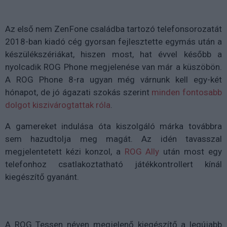
Az első nem ZenFone családba tartozó telefonsorozatát
2018-ban kiadó cég gyorsan fejlesztette egymás után a
készülékszériákat, hiszen most, hat évvel később a
nyolcadik ROG Phone megjelenése van már a küszöbön.
A ROG Phone 8-ra ugyan még várnunk kell egy-két
hónapot, de jó ágazati szokás szerint
minden fontosabb
dolgot kiszivárogtattak róla
.
A gamereket indulása óta kiszolgáló márka továbbra
sem hazudtolja meg magát. Az idén tavasszal
megjelentetett kézi konzol, a
ROG Ally
után most egy
telefonhoz csatlakoztatható játékkontrollert kínál
kiegészítő gyanánt.
A ROG Tessen néven megjelenő kiegészítő a legújabb