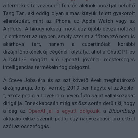
a termékek tervezéséért felelős alelnök posztját betöltő
Tang Tan, aki eddig olyan almás kütyük felett gyakorolt
ellenőrzést, mint az iPhone, az Apple Watch vagy az
AirPods. A hírügynökség most egy újabb beszámolóval
jelentkezett az ügyben, amely szerint a főtervező nem is
akárhova tart, hanem a cupertinóiak korábbi
dizájnfőnökének új cégénél folytatja, ahol a ChatGPT és
a DALL-E mögött álló OpenAI jövőbeli mesterséges
intelligenciás termékein fog dolgozni.
A Steve Jobs-éra és az azt követő évek meghatározó
dizájnguruja, Jony Ive még 2019-ben hagyta el az Apple-
t, azóta pedig a LoveFrom néven futó saját vállalkozását
dirigálja. Ennek kapcsán még az ősz során derült ki, hogy
a cég az
OpenAI-jal is együtt dolgozik
, a
Bloomberg
aktuális cikke szerint pedig egy nagyszabású projektről
szól az összefogás.