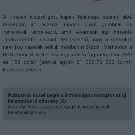
A frissen kiszivárgott képek tanúsága szerint első
ránézésre az eszköz minden olyan gombbal és
funkcióval rendelkezik, amit elvárnánk egy hasonló
játékvezérlőtől, viszont elképzelhető, hogy a kontroller
nem fog vezeték nélküli módban működni. Várhatóan a
ROG Phone 8 és 8 Próval egy időben fog megjelenni 139
és 159 dollár (adóval együtt 61 000-70 000 forint)
közötti vételáron.
Pulzusméréssel segíti a biztonságos mozgást az új
balatoni kardioösvény (X)
4 és egy 8 km-es egészségügyi tanösvény nyílt
Balatonalmádiban.