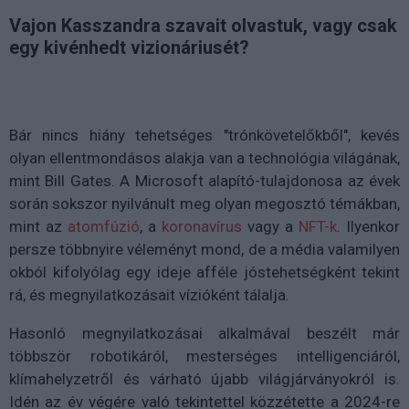
Vajon Kasszandra szavait olvastuk, vagy csak
egy kivénhedt vizionáriusét?
Bár nincs hiány tehetséges "trónkövetelőkből", kevés
olyan ellentmondásos alakja van a technológia világának,
mint Bill Gates. A Microsoft alapító-tulajdonosa az évek
során sokszor nyilvánult meg olyan megosztó témákban,
mint az
atomfúzió
, a
koronavírus
vagy a
NFT-k
. Ilyenkor
persze többnyire véleményt mond, de a média valamilyen
okból kifolyólag egy ideje afféle jóstehetségként tekint
rá, és megnyilatkozásait vízióként tálalja.
Hasonló megnyilatkozásai alkalmával beszélt már
többször robotikáról, mesterséges intelligenciáról,
klímahelyzetről és várható újabb világjárványokról is.
Idén az év végére való tekintettel közzétette a 2024-re