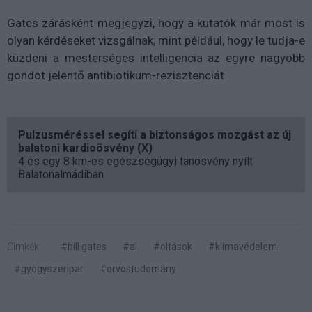
Gates zárásként megjegyzi, hogy a kutatók már most is
olyan kérdéseket vizsgálnak, mint például, hogy le tudja-e
küzdeni a mesterséges intelligencia az egyre nagyobb
gondot jelentő antibiotikum-rezisztenciát.
Pulzusméréssel segíti a biztonságos mozgást az új
balatoni kardioösvény (X)
4 és egy 8 km-es egészségügyi tanösvény nyílt
Balatonalmádiban.
Címkék:
#bill gates
#ai
#oltások
#klímavédelem
#gyógyszeripar
#orvostudomány