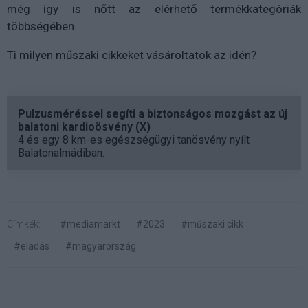
még így is nőtt az elérhető termékkategóriák
többségében.
Ti milyen műszaki cikkeket vásároltatok az idén?
Pulzusméréssel segíti a biztonságos mozgást az új
balatoni kardioösvény (X)
4 és egy 8 km-es egészségügyi tanösvény nyílt
Balatonalmádiban.
Címkék:
#mediamarkt
#2023
#műszaki cikk
#eladás
#magyarország