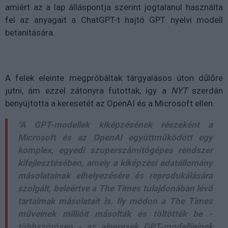
amiért az a lap álláspontja szerint jogtalanul használta
fel az anyagait a ChatGPT-t hajtó GPT nyelvi modell
betanítására.
A felek eleinte megpróbáltak tárgyalásos úton dűlőre
jutni, ám ezzel zátonyra futottak, így a
NYT
szerdán
benyújtotta a keresetét az OpenAI és a Microsoft ellen.
"A GPT-modellek kiképzésének részeként a
Microsoft és az OpenAI együttműködött egy
komplex, egyedi szuperszámítógépes rendszer
kifejlesztésében, amely a kiképzési adatállomány
másolatainak elhelyezésére és reprodukálására
szolgált, beleértve a The Times tulajdonában lévő
tartalmak másolatait is. Ily módon a The Times
műveinek millióit másolták és töltötték be -
többszörösen - az alperesek GPT-modelljeinek