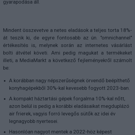
gyarapodása áll.
Mindent összevetve a netes eladások a teljes torta 18%-
át teszik ki, de egyre fontosabb az ún. "omnichannel"
értékesítés is, melynek során az internetes vásárlást
bolti átvétel követi. Ami pedig magukat a termékeket
illeti, a MediaMarkt a következő fejleményekről számolt
be:
A korábban nagy népszerűségnek örvendő beépíthető
konyhagépekből 30%-kal kevesebb fogyott 2023-ban.
A kompakt háztartási gépek forgalma 10%-kal nőtt,
azon belül is pedig a korábbi eladásaikat megduplázó
air frierek, vagyis forró levegős sütők az idei év
legnagyobb nyertesei.
Hasonlóan nagyot mentek a 2022-höz képest