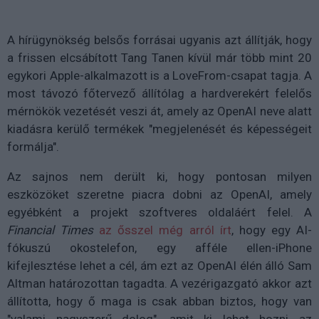
A hírügynökség belsős forrásai ugyanis azt állítják, hogy
a frissen elcsábított Tang Tanen kívül már több mint 20
egykori Apple-alkalmazott is a LoveFrom-csapat tagja. A
most távozó főtervező állítólag a hardverekért felelős
mérnökök vezetését veszi át, amely az OpenAI neve alatt
kiadásra kerülő termékek "megjelenését és képességeit
formálja".
Az sajnos nem derült ki, hogy pontosan milyen
eszközöket szeretne piacra dobni az OpenAI, amely
egyébként a projekt szoftveres oldaláért felel. A
Financial Times
az ősszel még arról írt
, hogy egy AI-
fókuszú okostelefon, egy afféle ellen-iPhone
kifejlesztése lehet a cél, ám ezt az OpenAI élén álló Sam
Altman határozottan tagadta. A vezérigazgató akkor azt
állította, hogy ő maga is csak abban biztos, hogy van
"valami nagyszerű dolog", amit ki lehet hozni az