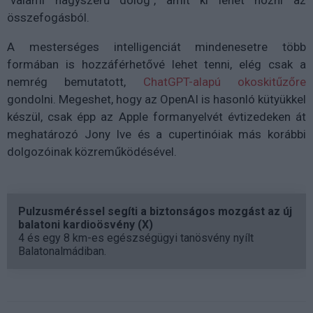
összefogásból.
A mesterséges intelligenciát mindenesetre több
formában is hozzáférhetővé lehet tenni, elég csak a
nemrég bemutatott,
ChatGPT-alapú okoskitűzőre
gondolni. Megeshet, hogy az OpenAI is hasonló kütyükkel
készül, csak épp az Apple formanyelvét évtizedeken át
meghatározó Jony Ive és a cupertinóiak más korábbi
dolgozóinak közreműködésével.
Pulzusméréssel segíti a biztonságos mozgást az új
balatoni kardioösvény (X)
4 és egy 8 km-es egészségügyi tanösvény nyílt
Balatonalmádiban.