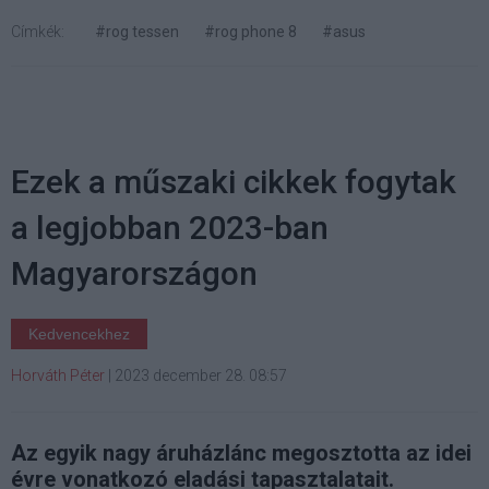
Címkék:
#rog tessen
#rog phone 8
#asus
Ezek a műszaki cikkek fogytak
a legjobban 2023-ban
Magyarországon
Kedvencekhez
Horváth Péter
|
2023 december 28. 08:57
Az egyik nagy áruházlánc megosztotta az idei
évre vonatkozó eladási tapasztalatait.