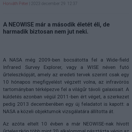
Horváth Péter
|
2023 december 29. 12:37
A NEOWISE már a második életét éli, de
harmadik biztosan nem jut neki.
A NASA még 2009-ben bocsátotta fel a Wide-field
Infrared Survey Explorer, vagy a WISE néven futó
űrteleszkópját, amely az eredeti tervek szerint csak egy
10 hónapos megfigyelést végzett volna, az infravörös
tartományban térképezve fel a világűr távoli galaxisait. A
küldetés azonban végül 2011-ben ért véget, a szerkezet
pedig 2013 decemberében egy új feladatot is kapott: a
NASA a közeli objektumok vizsgálatára állította át.
Az azóta eltelt 10 évben a már NEOWISE-nak hívott
űrteleszkóp több mint 20 alkalommal pásztázta végig az