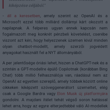
kiképzése céljából."
-
áll a keresetben
, amely szerint az OpenAI és a
Microsoft ezzel több milliárd dollárnyi kárt okozott a
napilapnak. A felperes ugyan ennek kapcsán nem
fogalmazott meg konkrét pénzbeli követelést, cserébe
viszont azt kéri, hogy helyezzenek üzemen kívül minden
olyan chatbot-modellt, amely szerzői jogvédett
anyagokat használt fel a NYT állományából.
A per jelentősége óriási lehet, hiszen a ChatGPT-nek és a
szintén a GPT-modellre épülő Copilotnak (korábban Bing
Chat) több millió felhasználója van, ráadásul nem az
OpenAI az egyetlen szereplő, amely többek között online
cikkeken kiképzett szöveggenerátort üzemeltet, elég
csak a Google Bardra vagy
Elon Musk új platformjára
gondolni. A majdani ítélet tehát végső soron hatással
lehet arra, hogy az egyre elterjedtebbé váló AI-modellek