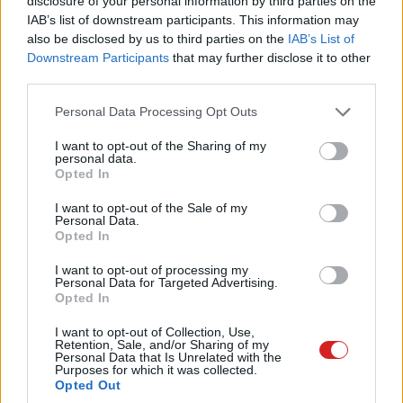
disclosure of your personal information by third parties on the
megígérte, hogy valamikor 2024 elején fogja piacra
IAB’s list of downstream participants. This information may
dobni a vadonatúj terméket, ám a várakozásokba
also be disclosed by us to third parties on the
IAB’s List of
némiképp bezavart egy őszi jelentés, amely szerint a
Downstream Participants
that may further disclose it to other
cupertinóiak
problémákba ütközhettek
a forgalmazás
third parties.
előkészítése során, ezért csúszni fog a készülék rajtja.
Please note that this website/app uses one or more Google
Personal Data Processing Opt Outs
services and may gather and store information including but
E borúlátó jóslat forrása, Mark Gurman nemrég
not limited to your visit or usage behaviour. You may click to
I want to opt-out of the Sharing of my
korrigálta magát, és a napokban
már menetrend szerinti
personal data.
grant or deny consent to Google and its third-party tags to
Opted In
indulásról beszélt
, most pedig az Apple-titkok másik
use your data for below specified purposes in below Google
nagy ismerője, Ming-Chi Kuo is csatlakozott hozzá.
consent section.
I want to opt-out of the Sale of my
Personal Data.
Opted In
I want to opt-out of processing my
Az értesüléseit a beszállítói láncból szerző elemző
Personal Data for Targeted Advertising.
Opted In
legújabb jelentése azt állítja
, hogy az almás cég már
elkezdhette a kibővített- és virtuális valóság funkciókkal
I want to opt-out of Collection, Use,
Retention, Sale, and/or Sharing of my
is bíró headset tömeges leszállítását az üzletekbe. A
Personal Data that Is Unrelated with the
Purposes for which it was collected.
Vision Pro esetében fontos részlet, hogy az eszközt
Opted Out
csupán az Apple amerikai boltjaiban lehet majd kapni, és