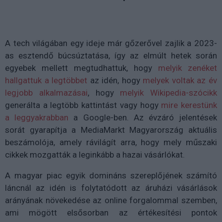
A tech világában egy ideje már gőzerővel zajlik a 2023-
as esztendő búcsúztatása, így az elmúlt hetek során
egyebek mellett megtudhattuk, hogy
melyik zenéket
hallgattuk a legtöbbet
az idén, hogy
melyek voltak az év
legjobb alkalmazásai
, hogy
melyik Wikipedia-szócikk
generálta a legtöbb kattintást vagy hogy
mire kerestünk
a leggyakrabban
a Google-ben. Az évzáró jelentések
sorát gyarapítja a MediaMarkt Magyarország aktuális
beszámolója, amely rávilágít arra, hogy mely műszaki
cikkek mozgatták a leginkább a hazai vásárlókat.
A magyar piac egyik domináns szereplőjének számító
láncnál az idén is folytatódott az áruházi vásárlások
arányának növekedése az online forgalommal szemben,
ami mögött elsősorban az értékesítési pontok