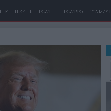
ÍREK
TESZTEK
PCW.LITE
PCW.PRO
PCW.MAST