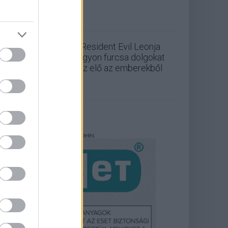
A Resident Evil Leonja
nagyon furcsa dolgokat
hoz elő az emberekből
Hirdetés