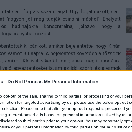
zúttal sem fogta vissza magát. Úgy fogalmazott, nem
at "nagyon jól meg tudják csinálni máshol". Ehelyett
a és hadihajókra koncentrálna, jelezve, hogy a
ológia irányába mozdul.
bantottak ki pánikot, amikor bejelentette, hogy Kínán
ékos vámot 90 napra. A bejelentést követően a tőzsdék
, amikor Kínával sikerült ideiglenes megállapodásra
 való egyeztetéseket is, ám az idő szorít, és a vámok
l felett lebeg.
u -
Do Not Process My Personal Information
to opt-out of the sale, sharing to third parties, or processing of your per
formation for targeted advertising by us, please use the below opt-out s
 új balatoni kardioösvény (X)
r selection. Please note that after your opt-out request is processed y
atonalmádiban.
eing interest-based ads based on personal information utilized by us or
disclosed to third parties prior to your opt-out. You may separately opt-
losure of your personal information by third parties on the IAB’s list of