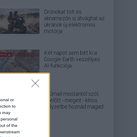
Drónokat tölt és
aknamezőn is átvághat az
ukránok új elektromos
motorja
Két napot sem bírt ki a
Google Earth veszélyes
AI-funkciója
A Gmail mostantól szól,
mielőtt - megint - kínos
sonal or
helyzetbe hoznád magad
ection to
ou may
 personal
out of the
 downstream