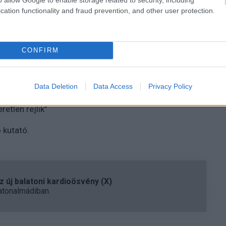
tlenül bizonyítani.
cation functionality and fraud prevention, and other user protection.
Nemzetközi Csillagászati Unió Kisbolygóközpontja. A
CONFIRM
 kilométer, így könnyen lehet, hogy törpebolygóként
ozott Plútóhoz.
Data Deletion
Data Access
Privacy Policy
em egyre távolabbi részeit is kutathatjuk, a saját
tlen rejlik"
 kutató.
 új balatoni kardioösvény (X)
atonalmádiban.