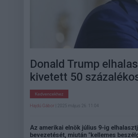
Donald Trump elhalas
kivetett 50 százalék
Kedvencekhez
Hajdú Gábor
|
2025 május 26. 11:04
Az amerikai elnök július 9-ig elhalasz
bevezetését, miután "kellemes beszélg