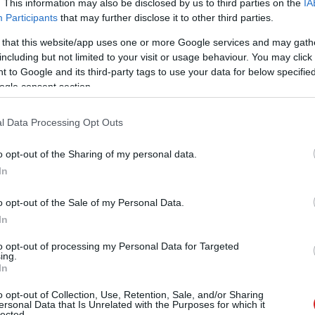
. This information may also be disclosed by us to third parties on the
IA
vám
#európa
Participants
that may further disclose it to other third parties.
 that this website/app uses one or more Google services and may gath
including but not limited to your visit or usage behaviour. You may click 
 to Google and its third-party tags to use your data for below specifi
ogle consent section.
Tetszik
l Data Processing Opt Outs
o opt-out of the Sharing of my personal data.
zászólások
In
o opt-out of the Sale of my Personal Data.
In
n lévő új égitestet
to opt-out of processing my Personal Data for Targeted
ing.
In
o opt-out of Collection, Use, Retention, Sale, and/or Sharing
ersonal Data that Is Unrelated with the Purposes for which it
lected.