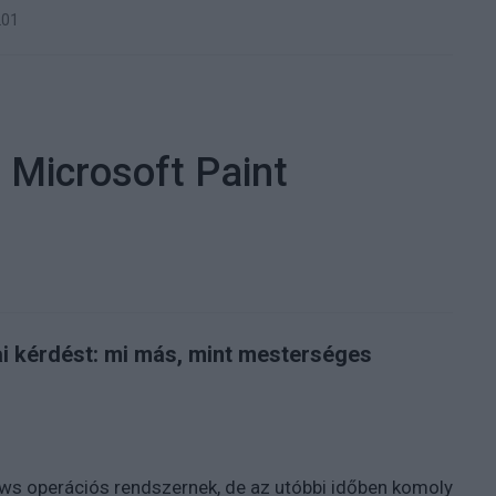
201
a Microsoft Paint
ai kérdést: mi más, mint mesterséges
ows operációs rendszernek, de az utóbbi időben komoly