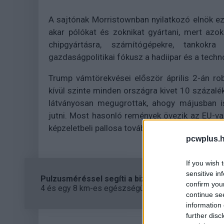
A sajtónak Morristownban nyilatkozó elnök e
akar pólókat és zoknikat gyártani, mert azok
chipgyártásra, számítógépekre, tankokr
gazdaságpolitikai fókusz a hadiipar és a techn
Trump vámtörekvései először április 2-án rob
kívül szinte minden országra kivet 10 százal
látványosan megugrottak, ahogy májusban is
jutni. Most hasonló remények övezik az EU-val
képzeletbeli pallosa továbbra is a tárgyalóaszta
pcwplus.h
If you wish 
sensitive in
Pulzusméréssel segíti a biztonságos mozgást az
confirm you
4 és egy 8 km-es egészségügyi tanösvény nyílt Bal
continue se
information 
further disc