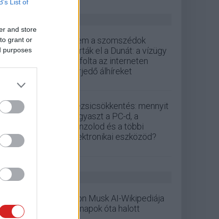
B’s List of
ZÖLD PÁLYA
er and store
Nem a szomszédok
to grant or
zárták el a Dunát: a vízügy
ed purposes
cáfolta az interneten
terjedő álhíreket
Rezsicsökkentés: mennyit
fogyaszt a PC-d, a
konzolod és a többi
elektronikai eszközöd?
GS HÍREK
Elon Musk AI-Wikipediája
hónapok óta halott