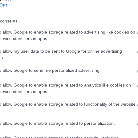
Out
consents
ddig elképzeltük rendszerünket.
o allow Google to enable storage related to advertising like cookies on
evice identifiers in apps.
o allow my user data to be sent to Google for online advertising
 ideiglenes nevet viselő jeges objektum felforgathatja
s.
. A kutatók szerint ez az égitest akár a Plútó távoli
to allow Google to send me personalized advertising.
. Naptávolpontján több mint 1600-szor messzebb van a
pontján is 44,5-szeres távolságra kering bolygónkhoz
o allow Google to enable storage related to analytics like cookies on
evice identifiers in apps.
yúlt pályája, amelyen 25 000 földi év alatt tesz meg
o allow Google to enable storage related to functionality of the website
pp: a Plútó mindössze 248 év alatt teljesít egy ilyen
san, hogyan került ez az égitest ilyen távoli pályára -
o allow Google to enable storage related to personalization.
s hatása lökte ki, vagy a Naprendszer külső peremén
 Oort-felhőt ősi, jeges objektumokból álló gömbként
o allow Google to enable storage related to security, including