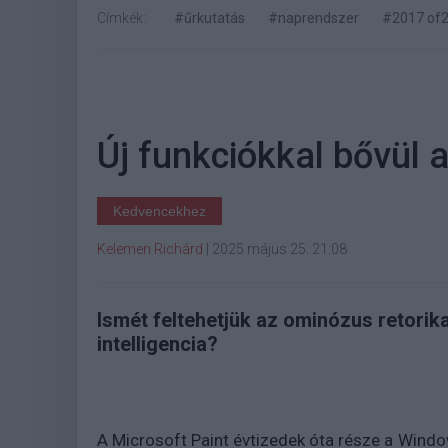
Címkék:
#űrkutatás
#naprendszer
#2017 of
Új funkciókkal bővül 
Kedvencekhez
Kelemen Richárd
|
2025 május 25. 21:08
Ismét feltehetjük az ominózus retorik
intelligencia?
A Microsoft Paint évtizedek óta része a Wind