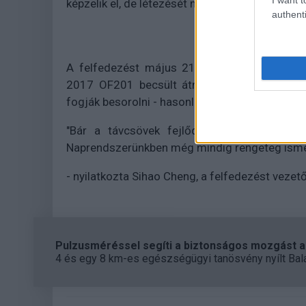
képzelik el, de létezését még nem sikerült közve
authenti
A felfedezést május 21-én jelentette be a 
2017 OF201 becsült átmérője körülbelül 700
fogják besorolni - hasonlóan a 2006-ban lefok
"Bár a távcsövek fejlődésével a világegyet
Naprendszerünkben még mindig rengeteg ismere
- nyilatkozta Sihao Cheng, a felfedezést vezető
Pulzusméréssel segíti a biztonságos mozgást az
4 és egy 8 km-es egészségügyi tanösvény nyílt Bal