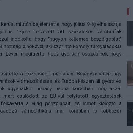
rült, miután bejelentette, hogy július 9-ig elhalasztja
június 1-jére tervezett 50 százalékos vámtarifák
zzal indokolta, hogy "nagyon kellemes beszélgetést"
 Bizottság elnökével, aki szerinte komoly tárgyalásokat
er Leyen megígérte, hogy gyorsan összeülnek, hogy
ősítette a közösségi médiában. Bejegyzésében úgy
yalások előmozdítására, és Európa készen áll gyors és
lnök ugyanakkor néhány nappal korábban még azzal
 mert csalódott az EU-val folytatott egyeztetések
felkavarta a világ pénzpiacait, és ismét kiélezte a
ngadozó vámpolitikája már korábban is többször