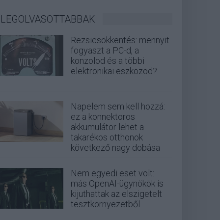
LEGOLVASOTTABBAK
Rezsicsökkentés: mennyit
fogyaszt a PC-d, a
konzolod és a többi
elektronikai eszközöd?
Napelem sem kell hozzá:
ez a konnektoros
akkumulátor lehet a
takarékos otthonok
következő nagy dobása
Nem egyedi eset volt:
más OpenAI-ügynökök is
kijuthattak az elszigetelt
tesztkörnyezetből