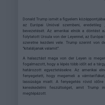
Donald Trump ismét a figyelem középpontjába ke
az Európai Unióval szembeni, eredetileg 
bevezetését. Az amerikai elnök a döntést a
folytatott Ursula von der Leyennel, az Európai
szeretne kezdeni vele. Trump szerint von d
"kitaláljanak valamit".
A halasztást maga von der Leyen is meger
fogalmazott, hogy a lépés több időt ad a tárg
határozott egyeztetésekre. Az amerikai e
fenyegetett, hogy megemeli a vámtarifákat,
lassúsága miatt. A fenyegetés rövid időre 
kereskedelmi feszültséget, amit Trump i
megtépázott.