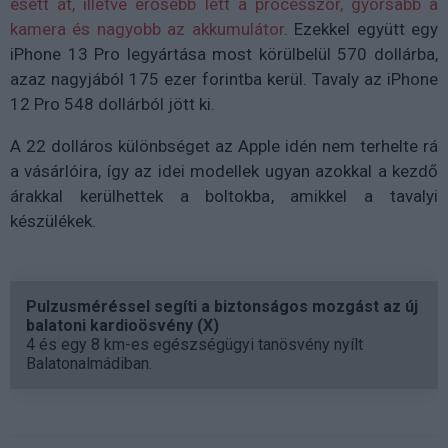
esett át, illetve erősebb lett a processzor, gyorsabb a
kamera és nagyobb az akkumulátor
. Ezekkel együtt egy
iPhone 13 Pro legyártása most körülbelül 570 dollárba,
azaz nagyjából 175 ezer forintba kerül. Tavaly az iPhone
12 Pro 548 dollárból jött ki.
A 22 dolláros különbséget az Apple idén nem terhelte rá
a vásárlóira, így az idei modellek ugyan azokkal a kezdő
árakkal kerülhettek a boltokba, amikkel a tavalyi
készülékek.
Pulzusméréssel segíti a biztonságos mozgást az új
balatoni kardioösvény (X)
4 és egy 8 km-es egészségügyi tanösvény nyílt
Balatonalmádiban.