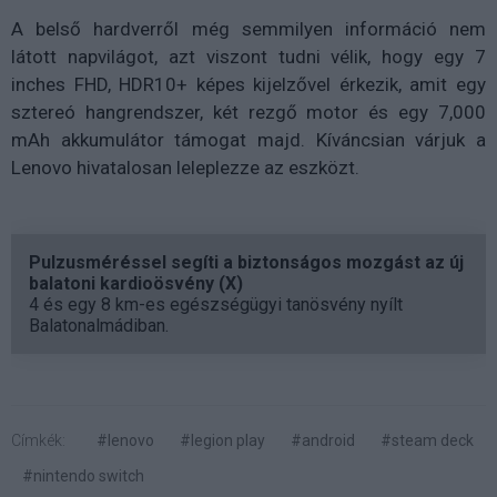
A belső hardverről még semmilyen információ nem
látott napvilágot, azt viszont tudni vélik, hogy egy 7
inches FHD, HDR10+ képes kijelzővel érkezik, amit egy
sztereó hangrendszer, két rezgő motor és egy 7,000
mAh akkumulátor támogat majd. Kíváncsian várjuk a
Lenovo hivatalosan leleplezze az eszközt.
Pulzusméréssel segíti a biztonságos mozgást az új
balatoni kardioösvény (X)
4 és egy 8 km-es egészségügyi tanösvény nyílt
Balatonalmádiban.
Címkék:
#lenovo
#legion play
#android
#steam deck
#nintendo switch