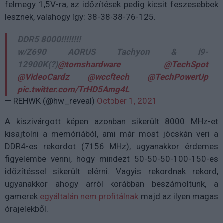
felmegy 1,5V-ra, az időzítések pedig kicsit feszesebbek
lesznek, valahogy így: 38-38-38-76-125.
DDR5 8000!!!!!!!!
w/Z690 AORUS Tachyon & i9-
12900K(?)
@tomshardware
@TechSpot
@VideoCardz
@wccftech
@TechPowerUp
pic.twitter.com/TrHD5Amg4L
— REHWK (@hw_reveal)
October 1, 2021
A kiszivárgott képen azonban sikerült 8000 MHz-et
kisajtolni a memóriából, ami már most jócskán veri a
DDR4-es rekordot (7156 MHz), ugyanakkor érdemes
figyelembe venni, hogy mindezt 50-50-50-100-150-es
időzítéssel sikerült elérni. Vagyis rekordnak rekord,
ugyanakkor ahogy arról korábban beszámoltunk, a
gamerek
egyáltalán nem profitálnak
majd az ilyen magas
órajelekből.