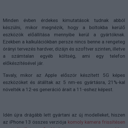
Minden évben érdekes kimutatások tudnak abból
készülni, mikor megnézik, hogy a boltokba kerülő
eszközök előállítása mennyibe kerül a gyártóknak.
Ezekben a kalkulációkban persze nincs benne a rengeteg
órányi tervezés hardver, dizájn és szoftver szinten, illetve
a számtalan egyéb költség, ami egy telefon
előkészítésével jár.
Tavaly, mikor az Apple először készített 5G képes
eszközöket és átálltak az 5 nm-es gyártásra, 21%-kal
növelték a 12-es generáció árait a 11-eshez képest.
Idén újra drágább lett gyártani az új modelleket, hiszen
az iPhone 13 összes verziója
komoly kamera frissítésen