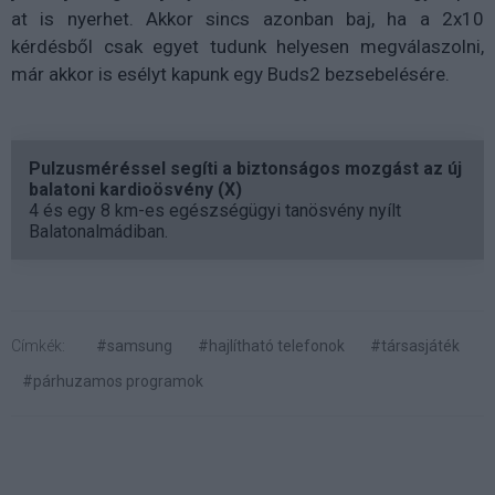
at is nyerhet. Akkor sincs azonban baj, ha a 2x10
kérdésből csak egyet tudunk helyesen megválaszolni,
már akkor is esélyt kapunk egy Buds2 bezsebelésére.
Pulzusméréssel segíti a biztonságos mozgást az új
balatoni kardioösvény (X)
4 és egy 8 km-es egészségügyi tanösvény nyílt
Balatonalmádiban.
Címkék:
#samsung
#hajlítható telefonok
#társasjáték
#párhuzamos programok