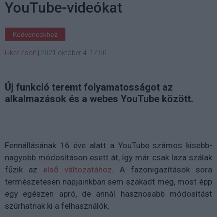
YouTube-videókat
Kedvencekhez
Ikker Zsolt
|
2021 október 4. 17:50
Új funkció teremt folyamatosságot az
alkalmazások és a webes YouTube között.
Fennállásának 16 éve alatt a YouTube számos kisebb-
nagyobb módosításon esett át, így már csak laza szálak
fűzik az
első változatához
. A fazonigazítások sora
természetesen napjainkban sem szakadt meg, most épp
egy egészen apró, de annál hasznosabb módosítást
szúrhatnak ki a felhasználók.