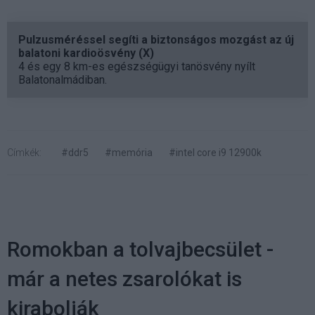
Pulzusméréssel segíti a biztonságos mozgást az új
balatoni kardioösvény (X)
4 és egy 8 km-es egészségügyi tanösvény nyílt
Balatonalmádiban.
Címkék:
#ddr5
#memória
#intel core i9 12900k
Romokban a tolvajbecsület -
már a netes zsarolókat is
kirabolják