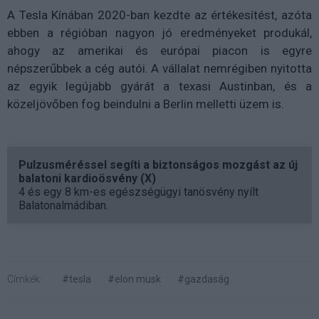
A Tesla Kínában 2020-ban kezdte az értékesítést, azóta
ebben a régióban nagyon jó eredményeket produkál,
ahogy az amerikai és európai piacon is egyre
népszerűbbek a cég autói. A vállalat nemrégiben nyitotta
az egyik legújabb gyárát a texasi Austinban, és a
közeljövőben fog beindulni a Berlin melletti üzem is.
Pulzusméréssel segíti a biztonságos mozgást az új
balatoni kardioösvény (X)
4 és egy 8 km-es egészségügyi tanösvény nyílt
Balatonalmádiban.
Címkék:
#tesla
#elon musk
#gazdaság