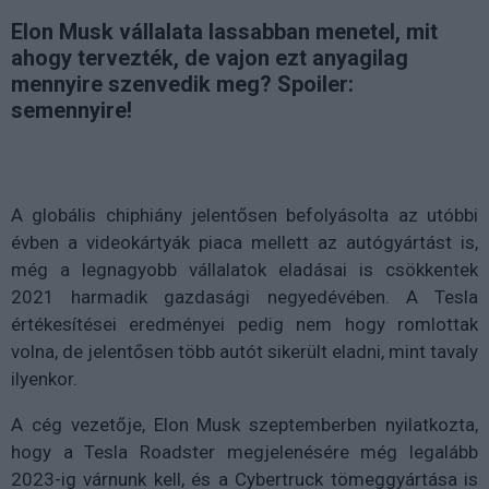
Elon Musk vállalata lassabban menetel, mit
ahogy tervezték, de vajon ezt anyagilag
mennyire szenvedik meg? Spoiler:
semennyire!
A globális chiphiány jelentősen befolyásolta az utóbbi
évben a videokártyák piaca mellett az autógyártást is,
még a legnagyobb vállalatok eladásai is csökkentek
2021 harmadik gazdasági negyedévében. A Tesla
értékesítései eredményei pedig nem hogy romlottak
volna, de jelentősen több autót sikerült eladni, mint tavaly
ilyenkor.
A cég vezetője, Elon Musk szeptemberben nyilatkozta,
hogy a Tesla Roadster megjelenésére még legalább
2023-ig várnunk kell, és a Cybertruck tömeggyártása is