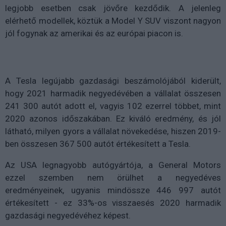
legjobb esetben csak jövőre kezdődik. A jelenleg
elérhető modellek, köztük a Model Y SUV viszont nagyon
jól fogynak az amerikai és az európai piacon is.
A Tesla legújabb gazdasági beszámolójából kiderült,
hogy 2021 harmadik negyedévében a vállalat összesen
241 300 autót adott el, vagyis 102 ezerrel többet, mint
2020 azonos időszakában. Ez kiváló eredmény, és jól
látható, milyen gyors a vállalat növekedése, hiszen 2019-
ben összesen 367 500 autót értékesített a Tesla.
Az USA legnagyobb autógyártója, a General Motors
ezzel szemben nem örülhet a negyedéves
eredményeinek, ugyanis mindössze 446 997 autót
értékesített - ez 33%-os visszaesés 2020 harmadik
gazdasági negyedévéhez képest.