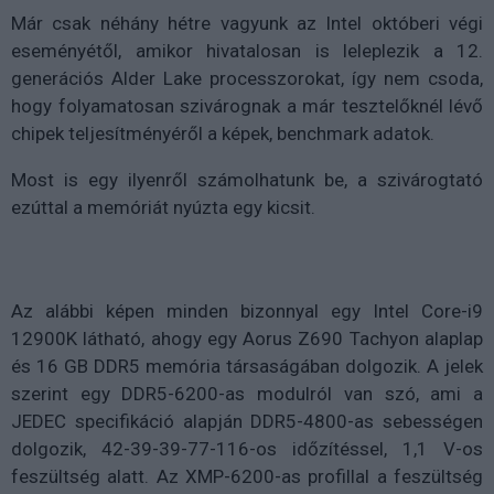
Már csak néhány hétre vagyunk az Intel októberi végi
eseményétől, amikor hivatalosan is leleplezik a 12.
generációs Alder Lake processzorokat, így nem csoda,
hogy folyamatosan szivárognak a már tesztelőknél lévő
chipek teljesítményéről a képek, benchmark adatok.
Most is egy ilyenről számolhatunk be, a szivárogtató
ezúttal a memóriát nyúzta egy kicsit.
Az alábbi képen minden bizonnyal egy Intel Core-i9
12900K látható, ahogy egy Aorus Z690 Tachyon alaplap
és 16 GB DDR5 memória társaságában dolgozik. A jelek
szerint egy DDR5-6200-as modulról van szó, ami a
JEDEC specifikáció alapján DDR5-4800-as sebességen
dolgozik, 42-39-39-77-116-os időzítéssel, 1,1 V-os
feszültség alatt. Az XMP-6200-as profillal a feszültség