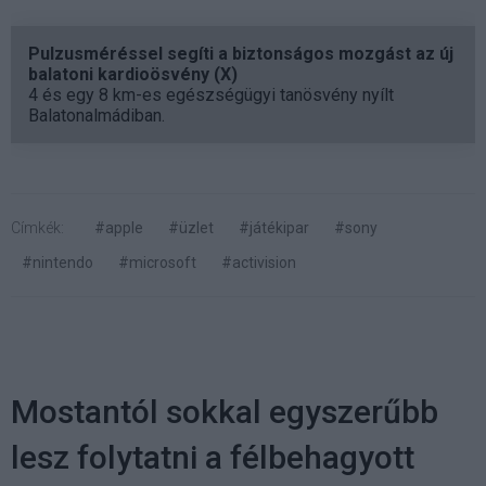
Pulzusméréssel segíti a biztonságos mozgást az új
balatoni kardioösvény (X)
4 és egy 8 km-es egészségügyi tanösvény nyílt
Balatonalmádiban.
Címkék:
#apple
#üzlet
#játékipar
#sony
#nintendo
#microsoft
#activision
Mostantól sokkal egyszerűbb
lesz folytatni a félbehagyott