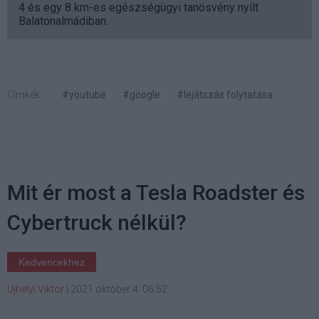
4 és egy 8 km-es egészségügyi tanösvény nyílt
Balatonalmádiban.
Címkék:
#youtube
#google
#lejátszás folytatása
Mit ér most a Tesla Roadster és
Cybertruck nélkül?
Kedvencekhez
Ujhelyi Viktor
|
2021 október 4. 06:52