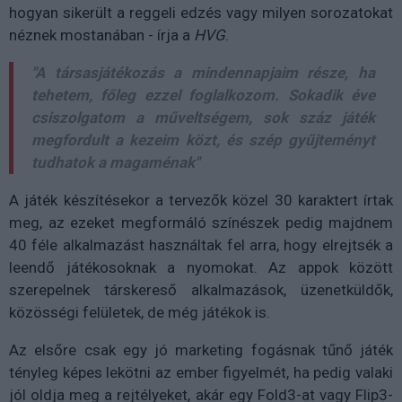
hogyan sikerült a reggeli edzés vagy milyen sorozatokat
néznek mostanában
- írja a
HVG
.
"A társasjátékozás a mindennapjaim része, ha
tehetem, főleg ezzel foglalkozom. Sokadik éve
csiszolgatom a műveltségem, sok száz játék
megfordult a kezeim közt, és szép gyűjteményt
tudhatok a magaménak"
A játék készítésekor a tervezők közel 30 karaktert írtak
meg, az ezeket megformáló színészek pedig majdnem
40 féle alkalmazást használtak fel arra, hogy elrejtsék a
leendő játékosoknak a nyomokat. Az appok között
szerepelnek társkereső alkalmazások, üzenetküldők,
közösségi felületek, de még játékok is.
Az elsőre csak egy jó marketing fogásnak tűnő játék
tényleg képes lekötni az ember figyelmét, ha pedig valaki
jól oldja meg a rejtélyeket, akár egy Fold3-at vagy Flip3-