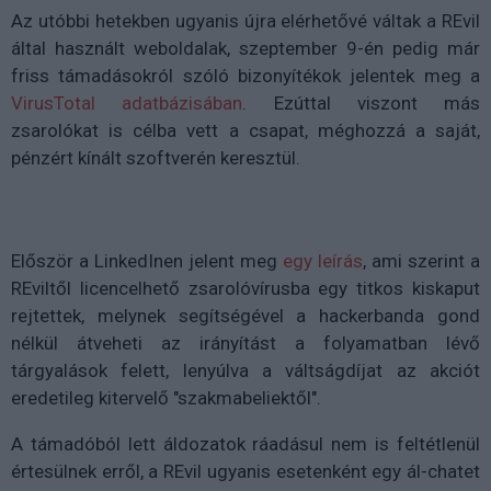
Az utóbbi hetekben ugyanis újra elérhetővé váltak a REvil
által használt weboldalak, szeptember 9-én pedig már
friss támadásokról szóló bizonyítékok jelentek meg a
VirusTotal adatbázisában
. Ezúttal viszont más
zsarolókat is célba vett a csapat, méghozzá a saját,
pénzért kínált szoftverén keresztül.
Először a LinkedInen jelent meg
egy leírás
, ami szerint a
REviltől licencelhető zsarolóvírusba egy titkos kiskaput
rejtettek, melynek segítségével a hackerbanda gond
nélkül átveheti az irányítást a folyamatban lévő
tárgyalások felett, lenyúlva a váltságdíjat az akciót
eredetileg kitervelő "szakmabeliektől".
A támadóból lett áldozatok ráadásul nem is feltétlenül
értesülnek erről, a REvil ugyanis esetenként egy ál-chatet