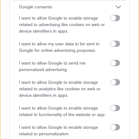
Google consents
a Microsoft és az Activison
I want to allow Google to enable storage
együttvéve
related to advertising like cookies on web or
device identifiers in apps.
Kedvencekhez
I want to allow my user data to be sent to
Google for online advertising purposes.
Ikker Zsolt
|
2021 október 4. 12:57
I want to allow Google to send me
personalized advertising.
Belsős dokumentumok árulkodnak arról, hogy
elképesztő profitot hajtanak a játékok az
I want to allow Google to enable storage
related to analytics like cookies on web or
almás cégnek.
device identifiers in apps.
I want to allow Google to enable storage
related to functionality of the website or app.
Ha a játékipar legjövedelmezőbb vállalataira gondolunk,
I want to allow Google to enable storage
valószínűleg az utolsók közt, vagy egyáltalán nem fog
related to personalization.
eszünkbe jutni az Apple, melyet elsősorban az iPhone, a