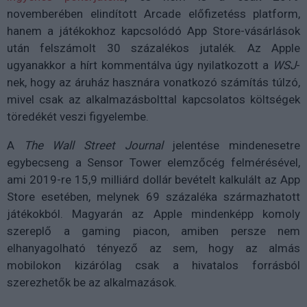
novemberében elindított Arcade előfizetéss platform,
hanem a játékokhoz kapcsolódó App Store-vásárlások
után felszámolt 30 százalékos jutalék. Az Apple
ugyanakkor a hírt kommentálva úgy nyilatkozott a
WSJ
-
nek, hogy az áruház hasznára vonatkozó számítás túlzó,
mivel csak az alkalmazásbolttal kapcsolatos költségek
töredékét veszi figyelembe.
A
The Wall Street Journal
jelentése mindenesetre
egybecseng a Sensor Tower elemzőcég felmérésével,
ami 2019-re 15,9 milliárd dollár bevételt kalkulált az App
Store esetében, melynek 69 százaléka származhatott
játékokból. Magyarán az Apple mindenképp komoly
szereplő a gaming piacon, amiben persze nem
elhanyagolható tényező az sem, hogy az almás
mobilokon kizárólag csak a hivatalos forrásból
szerezhetők be az alkalmazások.