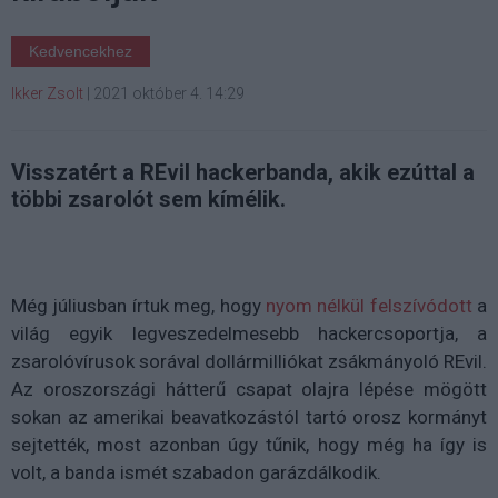
Kedvencekhez
Ikker Zsolt
|
2021 október 4. 14:29
Visszatért a REvil hackerbanda, akik ezúttal a
többi zsarolót sem kímélik.
Még júliusban írtuk meg, hogy
nyom nélkül felszívódott
a
világ egyik legveszedelmesebb hackercsoportja, a
zsarolóvírusok sorával dollármilliókat zsákmányoló REvil.
Az oroszországi hátterű csapat olajra lépése mögött
sokan az amerikai beavatkozástól tartó orosz kormányt
sejtették, most azonban úgy tűnik, hogy még ha így is
volt, a banda ismét szabadon garázdálkodik.