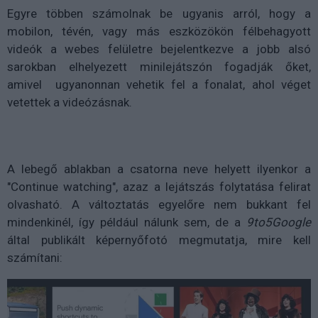
Egyre többen számolnak be ugyanis arról, hogy a
mobilon, tévén, vagy más eszközökön félbehagyott
videók a webes felületre bejelentkezve a jobb alsó
sarokban elhelyezett minilejátszón fogadják őket,
amivel ugyanonnan vehetik fel a fonalat, ahol véget
vetettek a videózásnak.
A lebegő ablakban a csatorna neve helyett ilyenkor a
"Continue watching", azaz a lejátszás folytatása felirat
olvasható. A változtatás egyelőre nem bukkant fel
mindenkinél, így például nálunk sem, de a
9to5Google
által publikált képernyőfotó megmutatja, mire kell
számítani: