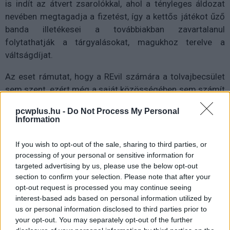
is indít az átvert zsarolókkal, ahol a tényleges áldozat
nevében megtagadja a fizetést, így a kettős játékot űző
banda illetékesei a továbbiakban zavartalanul
folytathatják a tárgyalásokat, magukhoz terelve a
váltságdíjat.
Az eset rámutat, hogy a REvil számára a tolvajbecsület
sem szent, ezért még a saját közösségében sem számít
megbízható partnernek. Ez azonban nem feltétlenül árt
pcwplus.hu -
Do Not Process My Personal
az üzletnek, egy névtelen fórumos hozzászóló szerint
Information
ugyanis az orosz banda akkora névnek számít, hogy még
így is özönlenek hozzájuk a szoftverükre ácsingózó
If you wish to opt-out of the sale, sharing to third parties, or
kezdő zsarolók.
processing of your personal or sensitive information for
targeted advertising by us, please use the below opt-out
A REvil elképesztő magabiztosságát az is jelzi, hogy a
section to confirm your selection. Please note that after your
felszívódásukat követően ugyanazon a néven tértek
opt-out request is processed you may continue seeing
interest-based ads based on personal information utilized by
vissza. A közismert hackercsapatoknál ugyanis hasonló
us or personal information disclosed to third parties prior to
esetekben inkább az a bevett szokás, hogy egy idő után
your opt-out. You may separately opt-out of the further
új formációként lépnek színre, ezzel is késleltetve a