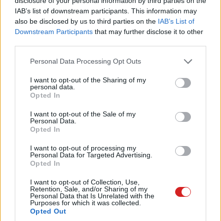
disclosure of your personal information by third parties on the
beazonosításukat.
IAB’s list of downstream participants. This information may
also be disclosed by us to third parties on the
IAB’s List of
Downstream Participants
that may further disclose it to other
third parties.
Pulzusméréssel segíti a biztonságos mozgást az új
Please note that this website/app uses one or more Google
balatoni kardioösvény (X)
Personal Data Processing Opt Outs
4 és egy 8 km-es egészségügyi tanösvény nyílt
services and may gather and store information including but
Balatonalmádiban.
not limited to your visit or usage behaviour. You may click to
I want to opt-out of the Sharing of my
personal data.
grant or deny consent to Google and its third-party tags to
Opted In
use your data for below specified purposes in below Google
consent section.
I want to opt-out of the Sale of my
Personal Data.
Opted In
Címkék:
#revil
#hacker
#zsarolóvírus
#oroszország
I want to opt-out of processing my
Personal Data for Targeted Advertising.
Opted In
I want to opt-out of Collection, Use,
Retention, Sale, and/or Sharing of my
Többet kereshet a játékokkal az
Personal Data that Is Unrelated with the
Purposes for which it was collected.
Opted Out
Apple, mint a Sony, a Nintendo,