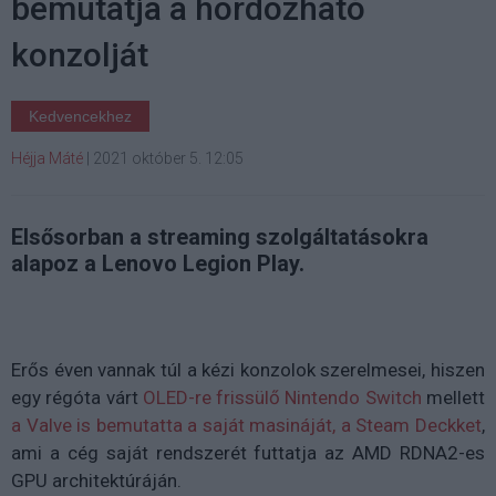
bemutatja a hordozható
konzolját
Kedvencekhez
Héjja Máté
|
2021 október 5. 12:05
Elsősorban a streaming szolgáltatásokra
alapoz a Lenovo Legion Play.
Erős éven vannak túl a kézi konzolok szerelmesei, hiszen
egy régóta várt
OLED-re frissülő Nintendo Switch
mellett
a Valve is bemutatta a saját masináját, a Steam Deckket
,
ami a cég saját rendszerét futtatja az AMD RDNA2-es
GPU architektúráján.