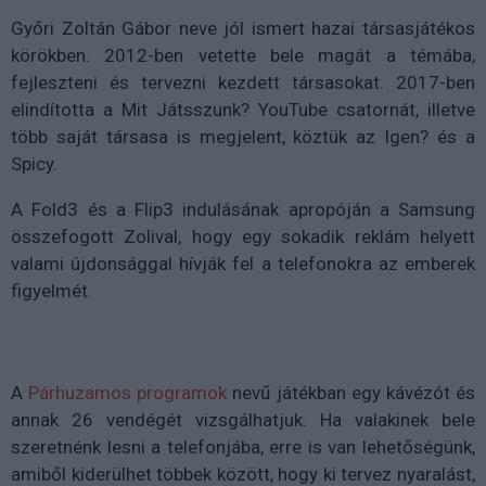
Győri Zoltán Gábor neve jól ismert hazai társasjátékos
körökben. 2012-ben vetette bele magát a témába,
fejleszteni és tervezni kezdett társasokat. 2017-ben
elindította a Mit Játsszunk? YouTube csatornát, illetve
több saját társasa is megjelent, köztük az Igen? és a
Spicy.
A Fold3 és a Flip3 indulásának apropóján a Samsung
összefogott Zolival, hogy egy sokadik reklám helyett
valami újdonsággal hívják fel a telefonokra az emberek
figyelmét.
A
Párhuzamos programok
nevű játékban egy kávézót és
annak 26 vendégét vizsgálhatjuk. Ha valakinek bele
szeretnénk lesni a telefonjába, erre is van lehetőségünk,
amiből kiderülhet többek között, hogy ki tervez nyaralást,