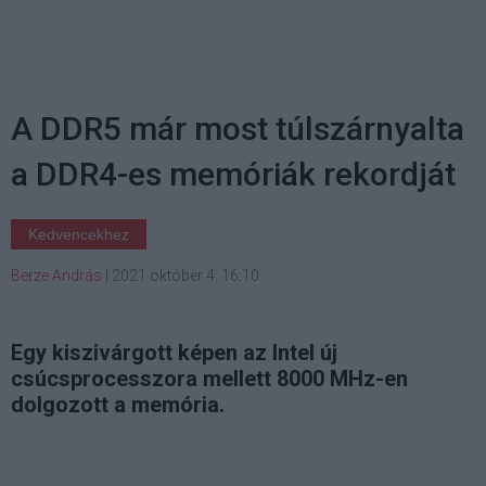
A DDR5 már most túlszárnyalta
a DDR4-es memóriák rekordját
Kedvencekhez
Berze András
|
2021 október 4. 16:10
Egy kiszivárgott képen az Intel új
csúcsprocesszora mellett 8000 MHz-en
dolgozott a memória.