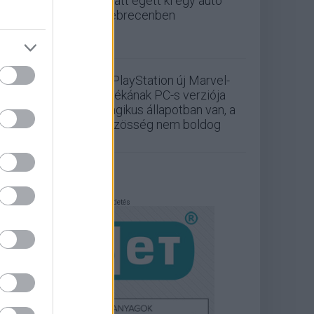
miatt égett ki egy autó
Debrecenben
A PlayStation új Marvel-
játékának PC-s verziója
tragikus állapotban van, a
közösség nem boldog
Hirdetés