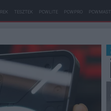
ÍREK
TESZTEK
PCW.LITE
PCW.PRO
PCW.MAST