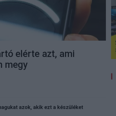
rtó elérte azt, ami
m megy
agukat azok, akik ezt a készüléket