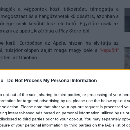
kapják a végpontok közti titkosítást, támogatja a
amegosztást és a hangüzenetek küldését is, azonban a
hetősége csak később lesz elérhető. Egyelőre csak az
ezni az appot, kizárólag a Play Store-ból.
be kerül Európában az Apple, hiszen ha elvitatja az
tól, tulajdonképpen saját maga megy bele a
"kapuőri"
ríteni az Unióban.
u -
Do Not Process My Personal Information
 új balatoni kardioösvény (X)
atonalmádiban.
to opt-out of the sale, sharing to third parties, or processing of your per
formation for targeted advertising by us, please use the below opt-out s
r selection. Please note that after your opt-out request is processed y
eing interest-based ads based on personal information utilized by us or
sage
#nothing chat
#rcs
disclosed to third parties prior to your opt-out. You may separately opt-
losure of your personal information by third parties on the IAB’s list of