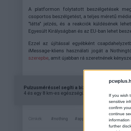
A platformon folytatott beszélgetések meg
csoportos beszélgetést, a teljes méretű médi
"látta" jelzés, és a reakciók küldésének le
Egyesült Királyságban és az EU-ban lehet beszer
Ezzel az újítással egyébként csapdahelyzet
iMessage-kliens használati jogát a Nothing
szerepbe
, amit újabban rá szeretnének kénysze
pcwplus.h
Pulzusméréssel segíti a biztonságos mozgást az
4 és egy 8 km-es egészségügyi tanösvény nyílt Bal
If you wish 
sensitive in
confirm you
continue se
Címkék:
#nothing
#apple
#android
#imes
information 
further disc