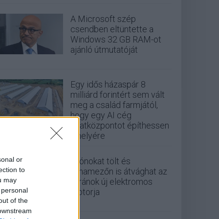
A Microsoft szép
csendben eltüntette a
Windows 32 GB RAM-ot
ajánló útmutatóját
Egy idős házaspár 8
milliárd forintért sem vált
meg a család farmjától,
hogy egy AI cég
adatközpontot építhessen
a helyére
sonal or
Drónokat tölt és
ection to
aknamezőn is átvághat az
ou may
ukránok új elektromos
 personal
motorja
out of the
 downstream