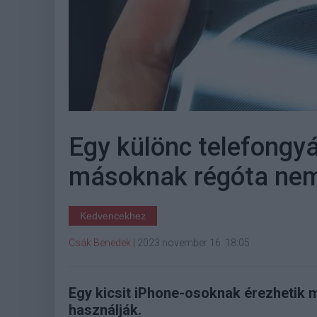
Egy különc telefongyá
másoknak régóta ne
Kedvencekhez
Csák Benedek
|
2023 november 16. 18:05
Egy kicsit iPhone-osoknak érezhetik m
használják.