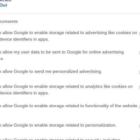
Out
ejelző-modellje az esetek 90 százalékában
yományos módszereken alapuló időjóslás.
consents
o allow Google to enable storage related to advertising like cookies on
evice identifiers in apps.
 szervezünk, szeretjük tudni, hogy lesz-e eső, szél,
o allow my user data to be sent to Google for online advertising
ikor ruhát választunk, de biztosak soha nem lehetünk
s.
yan évezredes hagyományai vannak, mégis a mai napig
n végzők a legjobb szándékuk ellenére is félrevezetnek
to allow Google to send me personalized advertising.
o allow Google to enable storage related to analytics like cookies on
n létrára felmászó béka óta már nagyot fejlődött ez a
evice identifiers in apps.
or műhold és meteorológiai ballon is segíti az ezzel
o allow Google to enable storage related to functionality of the website
zelmúltban egy új szereplő is megjelent ebben
igencia.
o allow Google to enable storage related to personalization.
o allow Google to enable storage related to security, including