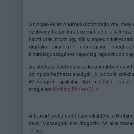
Az Apple és az Android között zajló vita, mely
szabvány használatát üzenetküldő alkalmazá
hiszti után, most úgy tűnik, engedni kényszerü
digitális piacokról nemrégiben megho
kizárólagosságához végsőkig ragaszkodó cupert
Az átlátszó telefonjával a közelmúltban debütá
az Apple hajthatatlanságát. A londoni székhe
iMessage-t aplikálni. Ezt elsőként saját
megjelent
Nothing Phone (2)-n.
A bravúrt a cég saját üzenetküldője, a Nothin
nevű iMessage-kliens dolgozik. Az alkalmazás
ID-val.