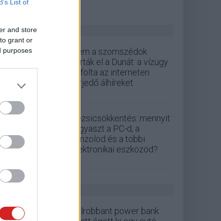
B’s List of
ZÖLD PÁLYA
er and store
to grant or
ed purposes
Nem a szomszédok
zárták el a Dunát: a vízügy
cáfolta az interneten
terjedő álhíreket
Rezsicsökkentés: mennyit
fogyaszt a PC-d, a
konzolod és a többi
elektronikai eszközöd?
GS HÍREK
Felrobbant power bank