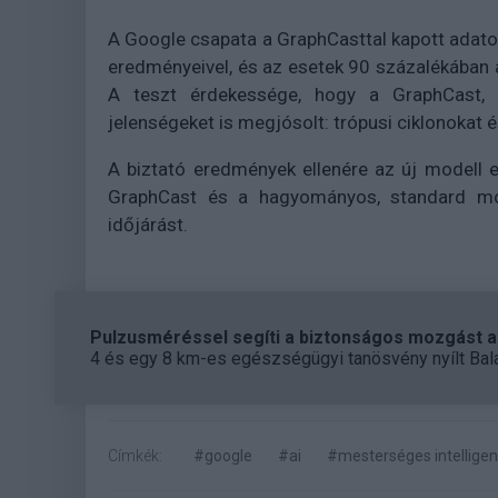
A Google csapata a GraphCasttal kapott adato
eredményeivel, és az esetek 90 százalékában 
A teszt érdekessége, hogy a GraphCast, h
jelenségeket is megjósolt: trópusi ciklonokat 
A biztató eredmények ellenére az új modell 
GraphCast és a hagyományos, standard mó
időjárást.
Pulzusméréssel segíti a biztonságos mozgást az
4 és egy 8 km-es egészségügyi tanösvény nyílt Bal
Címkék:
#google
#ai
#mesterséges intelligen