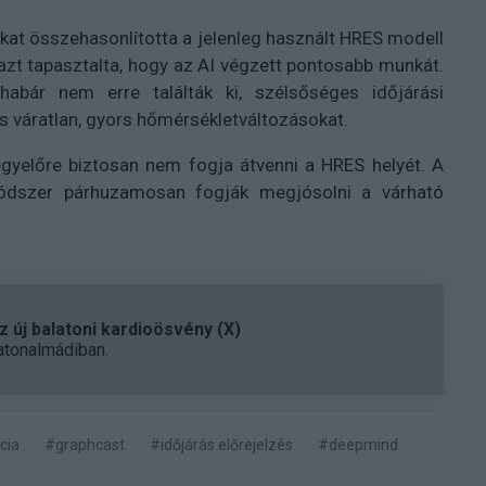
kat összehasonlította a jelenleg használt HRES modell
azt tapasztalta, hogy az AI végzett pontosabb munkát.
abár nem erre találták ki, szélsőséges időjárási
és váratlan, gyors hőmérsékletváltozásokat.
egyelőre biztosan nem fogja átvenni a HRES helyét. A
dszer párhuzamosan fogják megjósolni a várható
 új balatoni kardioösvény (X)
atonalmádiban.
cia
#graphcast
#időjárás előrejelzés
#deepmind