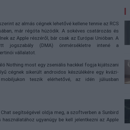
 szerint az almás cégnek lehetővé kellene tennie az RCS
sában, már régóta húzódik. A sokéves csatározás és
lnek az Apple részéről, bár csak az Európai Unióban. A
zott jogszabály (DMA) önmérsékletre intené a
inói vállalatot.
ló Nothing most egy zseniális hackkel fogja kijátszani
lyű cégnek sikerült androidos készülékére egy kvázi-
 mobiljukon teszik elérhetővé, az idén júliusban
g Chat segítségével oldja meg, a szoftverben a Sunbird
 használatához ugyanúgy be kell jelentkezni az Apple