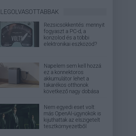
LEGOLVASOTTABBAK
Rezsicsökkentés: mennyit
fogyaszt a PC-d, a
konzolod és a többi
elektronikai eszközöd?
Napelem sem kell hozzá:
ez a konnektoros
akkumulátor lehet a
takarékos otthonok
következő nagy dobása
Nem egyedi eset volt:
más OpenAI-ügynökök is
kijuthattak az elszigetelt
tesztkörnyezetből