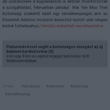
de szerencsére a bugvadászok is aktívan monitorozzák
a szolgáltatást, februárban például Wai Yan Muo Thet
biztonsági szakértő talált egy sérülékenységet, ami az
Essential Addons modulon keresztül nyitott utat idegen
kódok futtatásához,
félmillió weboldalt veszélyeztetve
.
Pulzusméréssel segíti a biztonságos mozgást az új
balatoni kardioösvény (X)
4 és egy 8 km-es egészségügyi tanösvény nyílt
Balatonalmádiban.
Címkék:
#wordpress
#elementor
#biztonság
#sérülékenység