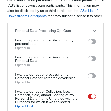
disclosure of your personal information by third parties on the
IAB’s list of downstream participants. This information may
also be disclosed by us to third parties on the
IAB’s List of
Downstream Participants
that may further disclose it to other
Nagy változás előtt áll az iskolások évente megrendezett
third parties.
országos kompetenciamérése (OKM), idén először
Please note that this website/app uses one or more Google
Personal Data Processing Opt Outs
ugyanis nem papíron, hanem teljesen digitális formában
services and may gather and store information including but
bonyolítják le a tesztet, melynek célja a diákok
not limited to your visit or usage behaviour. You may click to
I want to opt-out of the Sharing of my
personal data.
képességeinek feltérképezése és összehasonlítása.
grant or deny consent to Google and its third-party tags to
Opted In
use your data for below specified purposes in below Google
Az új korszak azonban meglehetősen döcögősen indul,
consent section.
I want to opt-out of the Sale of my
Personal Data.
mivel mindhárom meghirdetett próbaalkalom során
Opted In
bemondta az unalmast az OKM-hez készült digitális
felület.
I want to opt-out of processing my
Personal Data for Targeted Advertising.
Opted In
I want to opt-out of Collection, Use,
Retention, Sale, and/or Sharing of my
A matematikai, szövegértési, idegen nyelvi és
Personal Data that Is Unrelated with the
Purposes for which it was collected.
természettudományos ismeretekre fókuszáló
Opted Out
kompetenciamérés április 20. és május 31. között zajlik