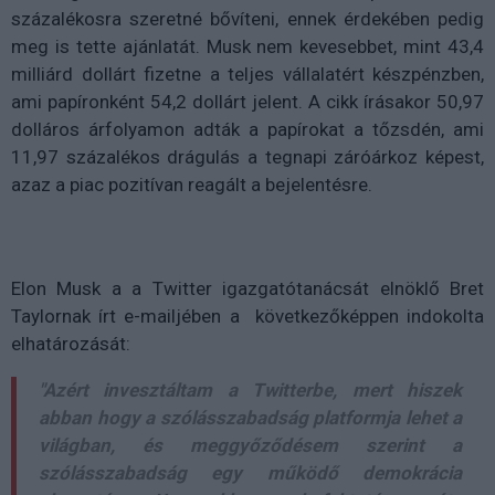
százalékosra szeretné bővíteni, ennek érdekében pedig
meg is tette ajánlatát. Musk nem kevesebbet, mint 43,4
milliárd dollárt fizetne a teljes vállalatért készpénzben,
ami papíronként 54,2 dollárt jelent. A cikk írásakor 50,97
dolláros árfolyamon adták a papírokat a tőzsdén, ami
11,97 százalékos drágulás a tegnapi záróárkoz képest,
azaz a piac pozitívan reagált a bejelentésre.
Elon Musk a a Twitter igazgatótanácsát elnöklő Bret
Taylornak írt e-mailjében a következőképpen indokolta
elhatározását:
"Azért invesztáltam a Twitterbe, mert hiszek
abban hogy a szólásszabadság platformja lehet a
világban, és meggyőződésem szerint a
szólásszabadság egy működő demokrácia