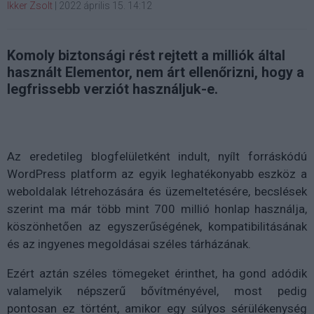
Ikker Zsolt
|
2022 április 15. 14:12
Komoly biztonsági rést rejtett a milliók által
használt Elementor, nem árt ellenőrizni, hogy a
legfrissebb verziót használjuk-e.
Az eredetileg blogfelületként indult, nyílt forráskódú
WordPress platform az egyik leghatékonyabb eszköz a
weboldalak létrehozására és üzemeltetésére, becslések
szerint ma már több mint 700 millió honlap használja,
köszönhetően az egyszerűségének, kompatibilitásának
és az ingyenes megoldásai széles tárházának.
Ezért aztán széles tömegeket érinthet, ha gond adódik
valamelyik népszerű bővítményével, most pedig
pontosan ez történt, amikor egy súlyos sérülékenység