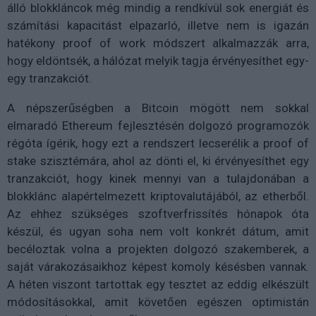
álló blokkláncok még mindig a rendkívül sok energiát és
számítási kapacitást elpazarló, illetve nem is igazán
hatékony proof of work módszert alkalmazzák arra,
hogy eldöntsék, a hálózat melyik tagja érvényesíthet egy-
egy tranzakciót.
A népszerűségben a Bitcoin mögött nem sokkal
elmaradó Ethereum fejlesztésén dolgozó programozók
régóta ígérik, hogy ezt a rendszert lecserélik a proof of
stake szisztémára, ahol az dönti el, ki érvényesíthet egy
tranzakciót, hogy kinek mennyi van a tulajdonában a
blokklánc alapértelmezett kriptovalutájából, az etherből.
Az ehhez szükséges szoftverfrissítés hónapok óta
készül, és ugyan soha nem volt konkrét dátum, amit
becéloztak volna a projekten dolgozó szakemberek, a
saját várakozásaikhoz képest komoly késésben vannak.
A héten viszont tartottak egy tesztet az eddig elkészült
módosításokkal, amit követően egészen optimistán