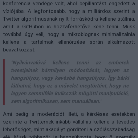
konferencia vendége volt, ahol bepillantást engedett a
víziójába. A legfontosabb, hogy a milliárdos szerint a
Twitter algoritmusának nyílt forráskódra kellene átállnia,
amit a GitHubon is hozzáférhetővé kéne tenni. Musk
továbbá úgy véli, hogy a mikroblognak minimalizálnia
kellene a tartalmak ellenőrzése során alkalmazott
beavatkozást:
"Nyilvánvalóvá kellene tenni az emberek
tweetjeinek bármilyen módosítását, legyen az
hangsúlyos, vagy kevésbé hangsúlyos. Így bárki
láthatná, hogy ez a művelet megtörtént, hogy ne
legyen semmiféle kulisszák mögötti manipuláció,
sem algoritmikusan, sem manuálisan."
Ami pedig a moderációt illeti, a kérdéses esetekben
szerinte a Twitternek inkább vállalnia kellene a tévedés
lehetőségét, mint akadályt gördíteni a szólásszabadság
elé. Musk többször is hangsúlyozta, hogy ő személy