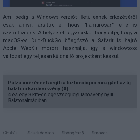
Ami pedig a Windows-verziót illeti, ennek érkezéséről
csak annyit árultak el, hogy "hamarosan" erre is
számíthatunk. A helyzetet ugyanakkor bonyolítja, hogy a
macOS-es DuckDuckGo böngésző a Safarit is hajtó
Apple WebKit motort használja, így a windowsos
változat egy teljesen különálló projektként készül.
Pulzusméréssel segíti a biztonságos mozgást az új
balatoni kardioösvény (X)
4 és egy 8 km-es egészségügyi tanösvény nyílt
Balatonalmádiban.
Címkék:
#duckdockgo
#böngésző
#macos