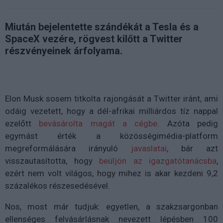
Miután bejelentette szándékát a Tesla és a
SpaceX vezére, rögvest kilőtt a Twitter
részvényeinek árfolyama.
Elon Musk sosem titkolta rajongását a Twitter iránt, ami
odáig vezetett, hogy a dél-afrikai milliárdos tíz nappal
ezelőtt
bevásárolta magát a cégbe
. Azóta pedig
egymást érték a közösségimédia-platform
megreformálására irányuló
javaslatai
, bár azt
visszautasította, hogy
beüljön az igazgatótanácsba
,
ezért nem volt világos, hogy mihez is akar kezdeni 9,2
százalékos részesedésével.
Nos, most már tudjuk: egyetlen, a szakzsargonban
ellenséges felvásárlásnak nevezett lépésben 100