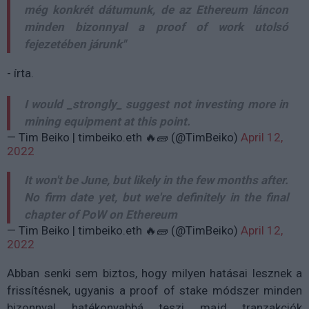
még konkrét dátumunk, de az Ethereum láncon
minden bizonnyal a proof of work utolsó
fejezetében járunk"
- írta.
I would _strongly_ suggest not investing more in
mining equipment at this point.
— Tim Beiko | timbeiko.eth 🔥🧱 (@TimBeiko)
April 12,
2022
It won't be June, but likely in the few months after.
No firm date yet, but we're definitely in the final
chapter of PoW on Ethereum
— Tim Beiko | timbeiko.eth 🔥🧱 (@TimBeiko)
April 12,
2022
Abban senki sem biztos, hogy milyen hatásai lesznek a
frissítésnek, ugyanis a proof of stake módszer minden
bizonnyal hatékonyabbá teszi majd tranzakciók