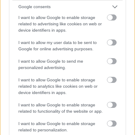
majd, előtte viszont április 6-án, 7-én és 12-én is
Google consents
tesztelték volna a www.tehetsegkapu.hu weboldalon
I want to allow Google to enable storage
elérhető online rendszert, ami egyben alkalmat adott
related to advertising like cookies on web or
volna az idei felmérésben résztvevő tizedikes, hatodikos
device identifiers in apps.
és nyolcadikos tanulóknak a felület megismerésére.
I want to allow my user data to be sent to
A
Telex
azonban
olvasói beszámolók alapján arról adott
Google for online advertising purposes.
hírt
, hogy végül egyik próbanapon sem sikerült sort
I want to allow Google to send me
keríteni a tesztüzemre. A cikk szerint április 5-én a
personalized advertising.
bejelentkezés sem sikerült, míg másnap a technikai
gondokra hivatkozó Oktatási Hivatal (OH) már eleve
I want to allow Google to enable storage
related to analytics like cookies on web or
lefújta a tesztet, a harmadik napon pedig szintén
device identifiers in apps.
bejelentkezési gondok adódtak, bár ekkor már voltak,
akik némi késéssel be tudtak jutni felületre.
I want to allow Google to enable storage
related to functionality of the website or app.
Az OH levélben tájékoztatta az iskolaigazgatókat, hogy
április 14. és 19. között esedékes tavaszi szünetben
I want to allow Google to enable storage
újabb lehetőséget adnak a diákoknak a rendszer
related to personalization.