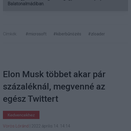
Balatonalmádiban.
Címkék:
#microsoft
#kiberbűnözés
#zloader
Elon Musk többet akar pár
százaléknál, megvenné az
egész Twittert
Kedvencekhez
Vörös Lóránd
|
2022 április 14. 14:14