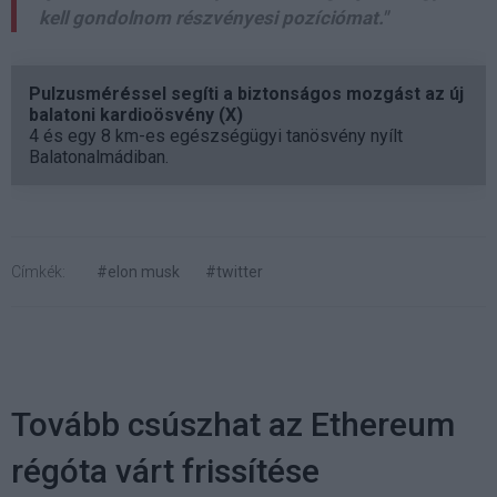
kell gondolnom részvényesi pozíciómat."
Pulzusméréssel segíti a biztonságos mozgást az új
balatoni kardioösvény (X)
4 és egy 8 km-es egészségügyi tanösvény nyílt
Balatonalmádiban.
Címkék:
#elon musk
#twitter
Tovább csúszhat az Ethereum
régóta várt frissítése