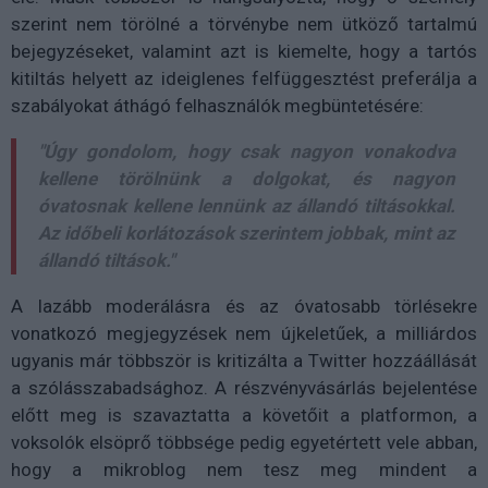
szerint nem törölné a törvénybe nem ütköző tartalmú
bejegyzéseket, valamint azt is kiemelte, hogy a tartós
kitiltás helyett az ideiglenes felfüggesztést preferálja a
szabályokat áthágó felhasználók megbüntetésére:
"Úgy gondolom, hogy csak nagyon vonakodva
kellene törölnünk a dolgokat, és nagyon
óvatosnak kellene lennünk az állandó tiltásokkal.
Az időbeli korlátozások szerintem jobbak, mint az
állandó tiltások."
A lazább moderálásra és az óvatosabb törlésekre
vonatkozó megjegyzések nem újkeletűek, a milliárdos
ugyanis már többször is kritizálta a Twitter hozzáállását
a szólásszabadsághoz. A részvényvásárlás bejelentése
előtt meg is szavaztatta a követőit a platformon, a
voksolók elsöprő többsége pedig egyetértett vele abban,
hogy a mikroblog nem tesz meg mindent a