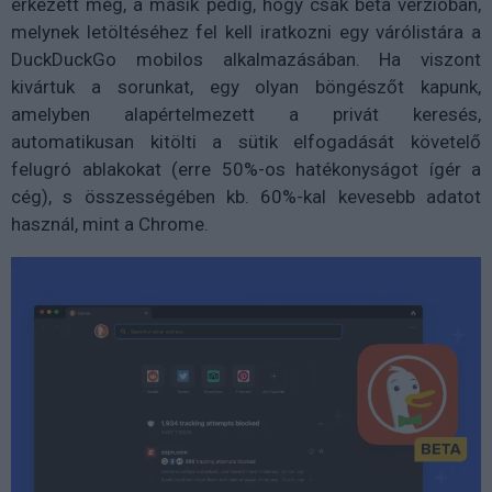
érkezett meg, a másik pedig, hogy csak béta verzióban,
melynek letöltéséhez fel kell iratkozni egy várólistára a
DuckDuckGo mobilos alkalmazásában. Ha viszont
kivártuk a sorunkat, egy olyan böngészőt kapunk,
amelyben alapértelmezett a privát keresés,
automatikusan kitölti a sütik elfogadását követelő
felugró ablakokat (erre 50%-os hatékonyságot ígér a
cég), s összességében kb. 60%-kal kevesebb adatot
használ, mint a Chrome.