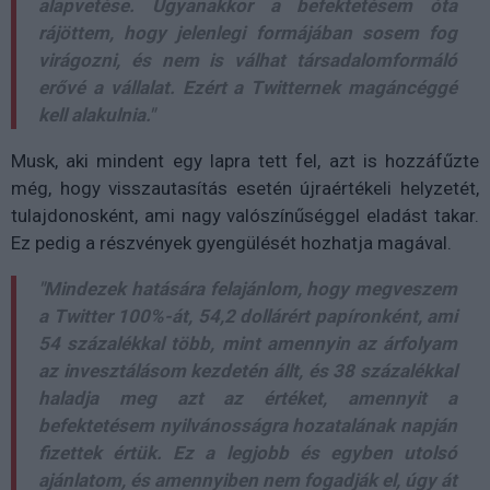
alapvetése. Ugyanakkor a befektetésem óta
rájöttem, hogy jelenlegi formájában sosem fog
virágozni, és nem is válhat társadalomformáló
erővé a vállalat. Ezért a Twitternek magáncéggé
kell alakulnia."
Musk, aki mindent egy lapra tett fel, azt is hozzáfűzte
még, hogy visszautasítás esetén újraértékeli helyzetét,
tulajdonosként, ami nagy valószínűséggel eladást takar.
Ez pedig a részvények gyengülését hozhatja magával.
"Mindezek hatására felajánlom, hogy megveszem
a Twitter 100%-át, 54,2 dollárért papíronként, ami
54 százalékkal több, mint amennyin az árfolyam
az invesztálásom kezdetén állt, és 38 százalékkal
haladja meg azt az értéket, amennyit a
befektetésem nyilvánosságra hozatalának napján
fizettek értük. Ez a legjobb és egyben utolsó
ajánlatom, és amennyiben nem fogadják el, úgy át