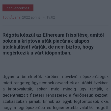
Kedvencekhez
Tóth Ádám
|
2022 április 14. 19:02
Régóta készül az Ethereum frissítése, amitől
sokan a kriptovaluták piacának alapos
átalakulását várják, de nem biztos, hogy
megérkezik a várt időpontban.
Ugyan a befektetők körében növekvő népszerűségük
miatt rengeteg figyelemnek örvendtek az utóbbi években
a kriptovaluták, sokan még mindig úgy tartják, a
decentralizált fizetési rendszerek a fejlődésük kezdeti
szakaszában járnak. Ennek az egyik legfontosabb oka,
hogy a legnépszerűbb és legismertebb valuták mögött