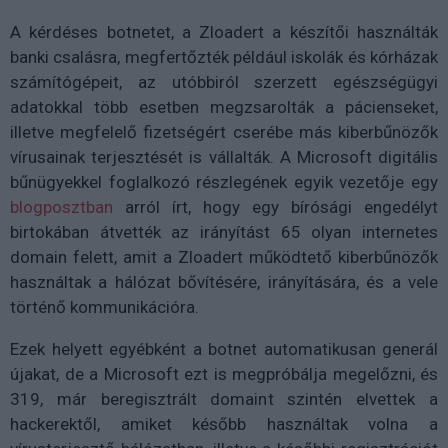
A kérdéses botnetet, a Zloadert a készítői használták
banki csalásra, megfertőzték például iskolák és kórházak
számítógépeit, az utóbbiról szerzett egészségügyi
adatokkal több esetben megzsarolták a pácienseket,
illetve megfelelő fizetségért cserébe más kiberbűnözők
vírusainak terjesztését is vállalták. A Microsoft digitális
bűnügyekkel foglalkozó részlegének egyik vezetője egy
blogposztban
arról írt, hogy egy bírósági engedélyt
birtokában átvették az irányítást 65 olyan internetes
domain felett, amit a Zloadert működtető kiberbűnözők
használtak a hálózat bővítésére, irányítására, és a vele
történő kommunikációra.
Ezek helyett egyébként a botnet automatikusan generál
újakat, de a Microsoft ezt is megpróbálja megelőzni, és
319, már beregisztrált domaint szintén elvettek a
hackerektől, amiket később használtak volna a