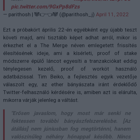
pic.twitter.com/9GxPp8dFzs
— parithosh | 🐼👉👈🐼 (@parithosh_j)
April 11, 2022
Ezt a próbakört április 22-én egyébként egy újabb teszt
követi majd, ami tisztább képet adhat arról, mikor is
érkezhet el a The Merge néven emlegetett frissítés
élesítésének ideje, ami a kísérleti, proof of stake
módszerre épülő láncot egyesíti a tranzakciókat eddig
ténylegesen kezelő, proof of worköt használó
adatbázissal. Tim Beiko, a fejlesztés egyik vezetője
válaszolt egy, az ether bányászata iránt érdeklődő
Twitter-felhasználó kérdésére is, amiben azt is elárulta,
mikorra várják jelenleg a váltást.
"Erősen javaslom, hogy most már senki ne
fektessen további bányászfelszerelésbe. [Az
átállás] nem júniusban fog megtörténni, hanem
valószínűleg néhány hónappal később. Nincs