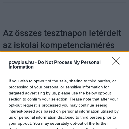
Az összes tesztnapon letérdelt
az iskolai kompetenciamérés
felülete
pcwplus.hu -
Do Not Process My Personal
Information
Kedvencekhez
If you wish to opt-out of the sale, sharing to third parties, or
Ikker Zsolt
|
2022 április 14. 20:32
processing of your personal or sensitive information for
targeted advertising by us, please use the below opt-out
section to confirm your selection. Please note that after your
Az illetékes minisztérium túlterheléses
opt-out request is processed you may continue seeing
támadásra hivatkozik, miután háromból
interest-based ads based on personal information utilized by
us or personal information disclosed to third parties prior to
egyetlen korosztályban sem sikerült tesztelni
your opt-out. You may separately opt-out of the further
a kompetenciamérés felületét.