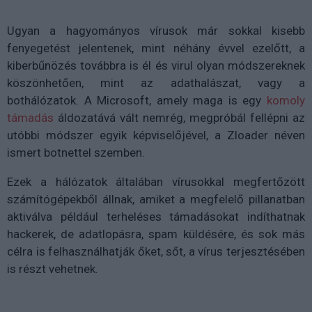
Ugyan a hagyományos vírusok már sokkal kisebb
fenyegetést jelentenek, mint néhány évvel ezelőtt, a
kiberbűnözés továbbra is él és virul olyan módszereknek
köszönhetően, mint az adathalászat, vagy a
bothálózatok. A Microsoft, amely maga is egy
komoly
támadás
áldozatává vált nemrég, megpróbál fellépni az
utóbbi módszer egyik képviselőjével, a Zloader néven
ismert botnettel szemben.
Ezek a hálózatok általában vírusokkal megfertőzött
számítógépekből állnak, amiket a megfelelő pillanatban
aktiválva például terheléses támadásokat indíthatnak
hackerek, de adatlopásra, spam küldésére, és sok más
célra is felhasználhatják őket, sőt, a vírus terjesztésében
is részt vehetnek.