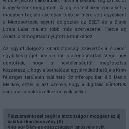
vírusterjesztő hálózatban, illetve a későbbi regisztrációt
is igyekeznek meggátolni. A jogi és technikai lépéseket is
magában foglaló akcióban több partnere volt egyébként
a Microsoftnak, együtt dolgoztak az ESET és a Black
Lotus Labs mellett több más szervezettel, illetve az
Avast is támogatást nyújtott a munkához.
Az együtt dolgozó kiberbiztonsági szakértők a Zloader
egyik készítőjét név szerint is azonosították. Végül úgy
döntöttek, hogy a névtelenségtől megfosztva
közzéteszik, hogy a bothálózat egyik működtetője a Krím
félsziget területén található Szimferopolban élő Denis
Malikov, ezzel is azt üzenve, hogy a digitális bűntettek
sem maradnak következmények nélkül.
Pulzusméréssel segíti a biztonságos mozgást az új
balatoni kardioösvény (X)
4 és egy 8 km-es egészségügyi tanösvény nyílt