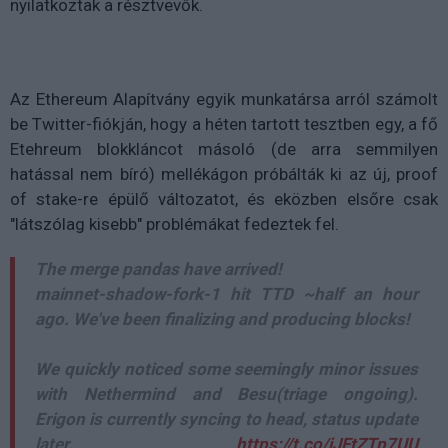
nyilatkoztak a résztvevők.
Az Ethereum Alapítvány egyik munkatársa arról számolt
be Twitter-fiókján, hogy a héten tartott tesztben egy, a fő
Etehreum blokkláncot másoló (de arra semmilyen
hatással nem bíró) mellékágon próbálták ki az új, proof
of stake-re épülő változatot, és eközben elsőre csak
"látszólag kisebb" problémákat fedeztek fel.
The merge pandas have arrived!
mainnet-shadow-fork-1 hit TTD ~half an hour
ago. We've been finalizing and producing blocks!
We quickly noticed some seemingly minor issues
with Nethermind and Besu(triage ongoing).
Erigon is currently syncing to head, status update
later.
https://t.co/iJFtZTp7UU