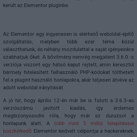
került az Elementor pluginbe.
Az Elementor egy ingyenesen is elérhető weboldal-építő
szolgáltatás, melyben több ezer téma közül
választhatunk, és néhány mozdulattal a saját igényeinkre
szabhatjuk őket. A bővítmény nemrég megjelent 3.6.0.-s
verziója viszont egy hátsó kaput rejtett, amin keresztül
bármely hitelesített felhasználó PHP-kódokat tölthetett
fel a plugint használó honlapokra, akár teljesen átvéve az
adott weboldal irányítását.
A jó hír, hogy április 12-én már be is futott a 3.6.3-as
verziószámú javított kiadás, így érdemes
megbizonyosodni róla, hogy már ez duruzsol a
honlapunk alatt. A
több mint 5 millió telepítéssel
büszkélkedő
Elementor kedvelt célpontja a hackereknek,