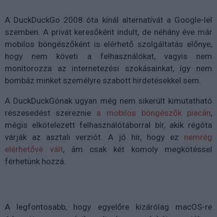
A DuckDuckGo 2008 óta kínál alternatívát a Google-lel
szemben. A privát keresőként indult, de néhány éve már
mobilos böngészőként is elérhető szolgáltatás előnye,
hogy nem követi a felhasználókat, vagyis nem
monitorozza az internetezési szokásainkat, így nem
bombáz minket személyre szabott hirdetésekkel sem.
A DuckDuckGónak ugyan még nem sikerült kimutatható
részesedést szereznie
a mobilos böngészők piacán
,
mégis elkötelezett felhasználótáborral bír, akik régóta
várják az asztali verziót. A jó hír, hogy ez
nemrég
elérhetővé vált
, ám csak két komoly megkötéssel
férhetünk hozzá.
A legfontosabb, hogy egyelőre kizárólag macOS-re