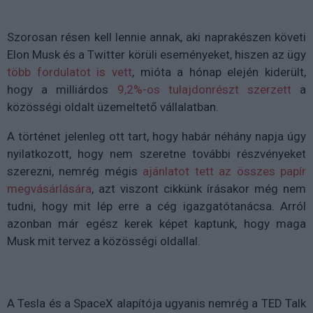
Szorosan résen kell lennie annak, aki naprakészen követi
Elon Musk és a Twitter körüli eseményeket, hiszen az ügy
több fordulatot is vett
, mióta a hónap elején kiderült,
hogy a milliárdos
9,2%-os tulajdonrészt szerzett
a
közösségi oldalt üzemeltető vállalatban.
A történet jelenleg ott tart, hogy habár néhány napja úgy
nyilatkozott, hogy nem szeretne további részvényeket
szerezni, nemrég mégis
ajánlatot tett az összes papír
megvásárlására
, azt viszont cikkünk írásakor még nem
tudni, hogy mit lép erre a cég igazgatótanácsa. Arról
azonban már egész kerek képet kaptunk, hogy maga
Musk mit tervez a közösségi oldallal.
A Tesla és a SpaceX alapítója ugyanis nemrég a TED Talk