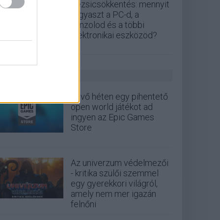
Rezsicsökkentés: mennyit
fogyaszt a PC-d, a
konzolod és a többi
elektronikai eszközöd?
GS HÍREK
Jövő héten egy pihentető
open world játékot ad
ingyen az Epic Games
Store
Az univerzum védelmezői
- kritika szülői szemmel
egy gyerekkori világról,
amely nem mer igazán
felnőni