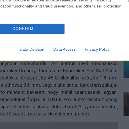
cation functionality and fraud prevention, and other user protection.
CONFIRM
Data Deletion
Data Access
Privacy Policy
ág támogatása, és ezúttal sincsen ez másként. A
nnyedén cserélhetők. Az alattuk lévő mechanikus
 Epomaker Creamy Jade és az Epomaker Sea Salt Silent
solókkal érkezett. Ez 45 G ellenállási erőt, és 1,8 mm-
es úthossz 3,5 mm, vagyis általános. Karakterisztikáját
yártó mindent bevetett, hogy minél csendesebb legyen.
 kapcsolókat fogad a TH108 Pro, a szereléshez pedig
psz. Szintén találsz a dobozban 1-1 gyári kapcsolót,
kettő között (és tartalékként sem utolsó).