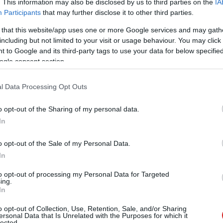
. This information may also be disclosed by us to third parties on the
IA
Participants
that may further disclose it to other third parties.
 that this website/app uses one or more Google services and may gath
including but not limited to your visit or usage behaviour. You may click 
 to Google and its third-party tags to use your data for below specifi
ogle consent section.
l Data Processing Opt Outs
o opt-out of the Sharing of my personal data.
In
 méretű billentyűzeteknél kell keresni a
TH108 Pro
o opt-out of the Sale of my Personal Data.
 A gyárilag előre szerelt verziókból háromfélét kínál a
In
kete-szürkét, de van egy fehér-kék és egy rózsaszín is,
to opt-out of processing my Personal Data for Targeted
n képviseltetik magukat nők is.
ing.
In
o opt-out of Collection, Use, Retention, Sale, and/or Sharing
ersonal Data that Is Unrelated with the Purposes for which it
 valamint 8 Fn gomb a szürke, a többi változatos
lected.