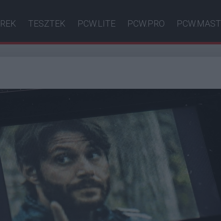
ÍREK
TESZTEK
PCW.LITE
PCW.PRO
PCW.MAST