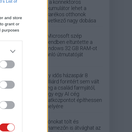
B’s List of
ez a konnektoros
akkumulátor lehet a
takarékos otthonok
er and store
következő nagy dobása
to grant or
ed purposes
A Microsoft szép
csendben eltüntette a
Windows 32 GB RAM-ot
ajánló útmutatóját
Egy idős házaspár 8
milliárd forintért sem vált
meg a család farmjától,
hogy egy AI cég
adatközpontot építhessen
a helyére
Drónokat tölt és
aknamezőn is átvághat az