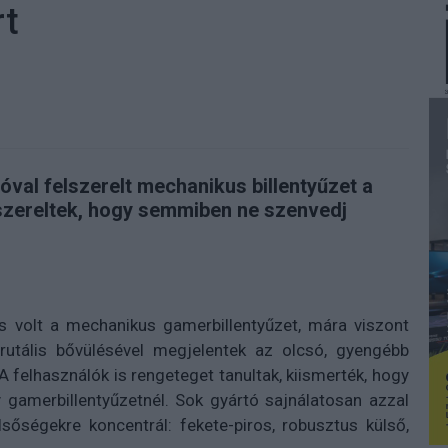
rt
óval felszerelt mechanikus billentyűzet a
 szereltek, hogy semmiben ne szenvedj
s volt a mechanikus gamerbillentyűzet, mára viszont
 brutális bővülésével megjelentek az olcsó, gyengébb
 felhasználók is rengeteget tanultak, kiismerték, hogy
 gamerbillentyűzetnél. Sok gyártó sajnálatosan azzal
sőségekre koncentrál: fekete-piros, robusztus külső,