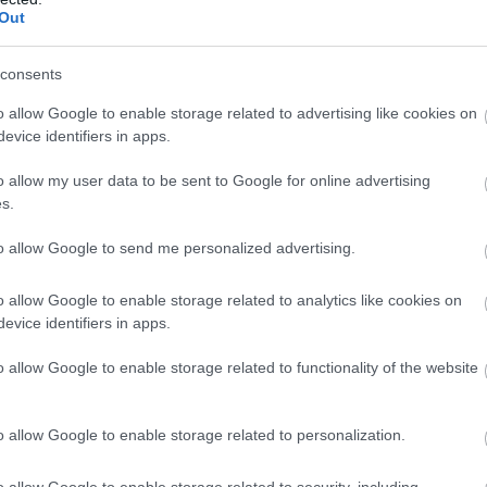
Out
feketék, az ESC rózsaszín, az ENTER-ek sárgák, a
s színt kapott. A gombsapkákban közös a Double Shot
consents
látszók, vagyis a felső felületre lettek felfestve. Ez azt
ágítást kínál a TH108 Pro, valójában a gombok körüli
o allow Google to enable storage related to advertising like cookies on
i, vagy akár maguk a gombsapkák nem.
evice identifiers in apps.
o allow my user data to be sent to Google for online advertising
s.
to allow Google to send me personalized advertising.
o allow Google to enable storage related to analytics like cookies on
evice identifiers in apps.
o allow Google to enable storage related to functionality of the website
o allow Google to enable storage related to personalization.
o allow Google to enable storage related to security, including