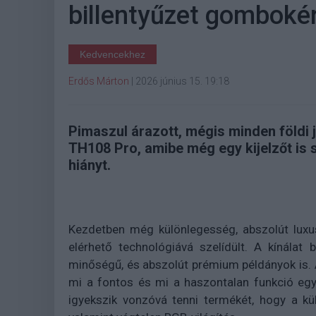
billentyűzet gomboké
Kedvencekhez
Erdős Márton
|
2026 június 15. 19:18
Pimaszul árazott, mégis minden földi j
TH108 Pro, amibe még egy kijelzőt is
hiányt.
Kezdetben még különlegesség, abszolút luxu
elérhető technológiává szelídült. A kínálat
minőségű, és abszolút prémium példányok is. A
mi a fontos és mi a haszontalan funkció egy
igyekszik vonzóvá tenni termékét, hogy a kül