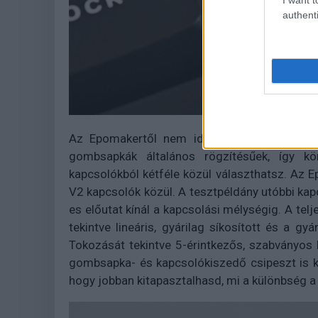
authenti
Az Epomakertől nem idegen a moddolhatós
gombsapkák általános rögzítésűek, így kö
kapcsolókból kétféle közül választhatsz. Az
V2 kapcsolók közül. A tesztpéldány utóbbi kapc
es előutat kínál a kapcsolási mélységig. A telj
tekintve lineáris, gyárilag síkosított és a g
Tokozását tekintve 5-érintkezős, szabványos
gombsapka- és kapcsolókiszedő csipeszt is ka
hogy jobban kitapasztalhasd, mi a különbség a 