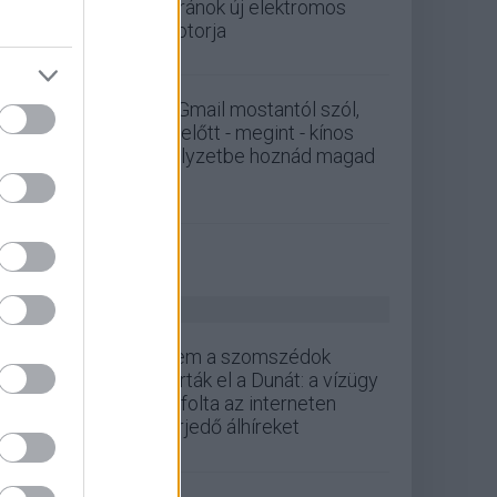
ukránok új elektromos
motorja
A Gmail mostantól szól,
mielőtt - megint - kínos
helyzetbe hoznád magad
ZÖLD PÁLYA
Nem a szomszédok
zárták el a Dunát: a vízügy
cáfolta az interneten
terjedő álhíreket