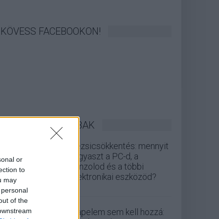
KÖVESS FACEBOOKON!
LEGOLVASOTTABBAK
Rezsicsökkentés: mennyit
fogyaszt a PC-d, a
sonal or
konzolod és a többi
ection to
elektronikai eszközöd?
ou may
 personal
out of the
 downstream
Napelem sem kell hozzá: