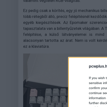
valamint végtelen RGB-világítás.
Ez pedig csak a körítés, egy jó mechanikus bi
több rétegből álló, precíz felépítésnél kezdődi
egyéb kiegészítések. Az Epomaker szerencsér
tapasztalata van a billentyűzetek világában. A
felépítése, a külső látványelemei is mind
alacsonyan tartotta az árat. Nem is volt kérdés
ez a klaviatúra.
pcwplus.h
If you wish 
sensitive in
confirm you
continue se
information 
further disc