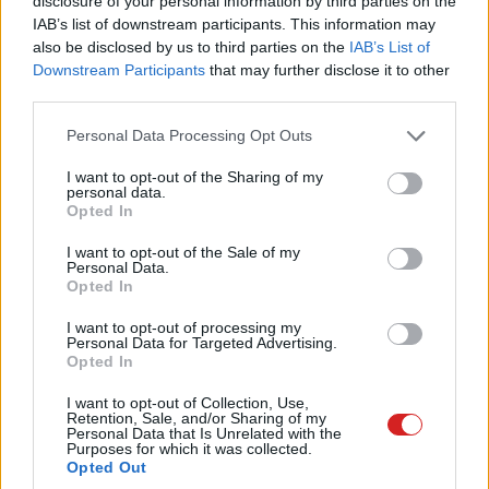
disclosure of your personal information by third parties on the
harmadik generációs iPhone SE mobil. Egy elemző, John
IAB’s list of downstream participants. This information may
Donovan olyan pletykákról hallott, miszerint az új
also be disclosed by us to third parties on the
IAB’s List of
okostelefon kezdőára 300 dollár lesz, ami nem
Downstream Participants
that may further disclose it to other
elhanyagolható 99 dollárral kevesebb, mint a 2020-as
third parties.
kiadás alapára. Egy másik kolléga, Daniel Ives viszont úgy
Please note that this website/app uses one or more Google
Personal Data Processing Opt Outs
véli, marad a 399 dolláros árcédula, de azért ő sem zárta
services and may gather and store information including but
ki a csökkenést.
not limited to your visit or usage behaviour. You may click to
I want to opt-out of the Sharing of my
personal data.
grant or deny consent to Google and its third-party tags to
Opted In
A pletykák szerint egyébként az idei iPhone SE-ben már
use your data for below specified purposes in below Google
az A15 Bionic chip ketyeghet, emellett pedig jobb
consent section.
I want to opt-out of the Sale of my
Personal Data.
kamerája is lehet, és természetesen támogathatja az
Opted In
5G-t is. A dizájn kapcsán viszont nem biztos, hogy
komoly változásokat eszközölt az Apple.
I want to opt-out of processing my
Personal Data for Targeted Advertising.
Opted In
I want to opt-out of Collection, Use,
Retention, Sale, and/or Sharing of my
Pulzusméréssel segíti a biztonságos mozgást az új
Personal Data that Is Unrelated with the
balatoni kardioösvény (X)
Purposes for which it was collected.
4 és egy 8 km-es egészségügyi tanösvény nyílt
Opted Out
Balatonalmádiban.