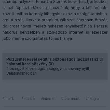
üzembe helyezni. Emiatt a Starlink korai tesztjei közben
is azt tapasztalták a felhasználók, hogy a két műhold
közötti váltás komoly kihagyást okoz a szolgáltatásban,
ami a száz, illetve a prémium változat esetében ötszáz
dollárost havidíj mellett nehezen lenyelhető hiba. Persze,
háborús helyzetben a szakadozó internet is ezerszer
jobb, mint a szolgáltatás teljes hiánya.
Pulzusméréssel segíti a biztonságos mozgást az új
balatoni kardioösvény (X)
4 és egy 8 km-es egészségügyi tanösvény nyílt
Balatonalmádiban.
Címkék:
#starlink
#internet
#elon musk
#ukrajna