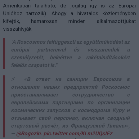
Amerikában található, de jogilag így is az Európai
Unióhoz tartozik). Ahogy a hivatalos közleményben
kifejtik, hamarosan minden alkalmazottjukat
visszahívják:
"A Roscosmos felfüggeszti az együttműködést az
európai partnereivel és visszarendeli a
személyzetét, beleértve a rakétaindításokért
felelős csapatot is."
⚡ «В ответ на санкции Евросоюза в
отношении наших предприятий Роскосмос
приостанавливает сотрудничество с
европейскими партнерами по организации
космических запусков с космодрома Куру и
отзывает свой персонал, включая сводный
стартовый расчёт, из Французской Гвианы»,
—
@Rogozin
.
pic.twitter.com/KLm2UQsIEz