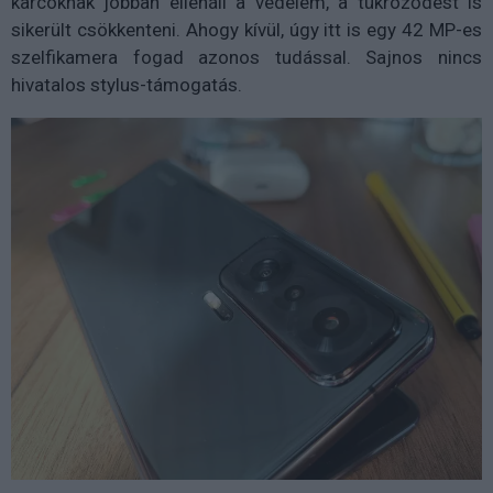
karcoknak jobban ellenáll a védelem, a tükröződést is
sikerült csökkenteni. Ahogy kívül, úgy itt is egy 42 MP-es
szelfikamera fogad azonos tudással. Sajnos nincs
hivatalos stylus-támogatás.