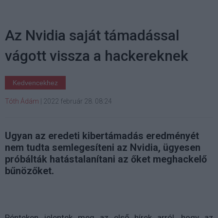
Az Nvidia saját támadással
vágott vissza a hackereknek
Kedvencekhez
Tóth Ádám
|
2022 február 28. 08:24
Ugyan az eredeti kibertámadás eredményét
nem tudta semlegesíteni az Nvidia, ügyesen
próbálták hatástalanítani az őket meghackelő
bűnözőket.
Pénteken jelentek meg az első hírek arról, hogy az