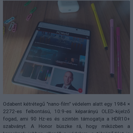
Odabent kétrétegű "nano-film" védelem alatt egy 1984 ×
2272-es felbontású, 10:9-es képarányú OLED-kijelző
fogad, ami 90 Hz-es és szintén támogatja a HDR10+
szabványt. A Honor büszke rá, hogy miközben a