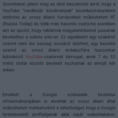
Szombaton jelent meg az első beszámoló arról, hogy a
YouTube "rendkívüli körülmények" következményeként
letiltotta az orosz állami forrásokból működtetett RT
(Russia Today) és több más hasonló csatorna esetében
azt az opciót, hogy reklámok megjelenítésével jussanak
bevételhez a videós site-on. Ez egyébként egy szakértő
szerint nem kis összeg sorsáról dönthet, egy becslés
szerint az orosz állami érdekszféra huszonhat
különböző
YouTube
-csatornát támogat, amik 7 és 32
millió dollár közötti bevételt hozhattak az elmúlt két
évben.
Emellett a Google szélesebb hirdetési
infrastruktúrájában is elvették az orosz állam által
működtetett médiumoktól a lehetőséget, hogy a Google
hirdetéseiből profitáljanak akár saját weboldalukon,