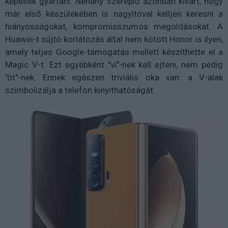
képesek gyártani. Néhány szereplő azonban kivárt, hogy
már első készülékében is nagyítóval kelljen keresni a
hiányosságokat, kompromisszumos megoldásokat. A
Huawei-t sújtó korlátozás által nem kötött Honor is ilyen,
amely teljes Google-támogatás mellett készíthette el a
Magic V-t. Ezt egyébként "ví"-nek kell ejteni, nem pedig
"öt"-nek. Ennek egészen triviális oka van: a V-alak
szimbolizálja a telefon kinyithatóságát.