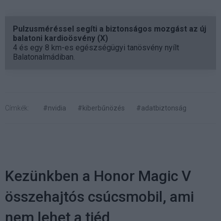
Pulzusméréssel segíti a biztonságos mozgást az új
balatoni kardioösvény (X)
4 és egy 8 km-es egészségügyi tanösvény nyílt
Balatonalmádiban.
Címkék:
#nvidia
#kiberbűnözés
#adatbiztonság
Kezünkben a Honor Magic V
összehajtós csúcsmobil, ami
nem lehet a tiéd