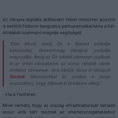
Az Ukrajna digitális átállásáért felelő miniszteri posztot
is betöltő Fedorov hangzatos párhuzamokkal kérte a Dél-
Afrikából származó mágnás segítségét:
"Elon Musk, amíg Ön a Marsot próbálja
kolonizálni, Oroszország Ukrajnát próbálja
megszállni. Amíg az Ön rakétái sikeresen szállnak
le az űrből visszatérve, az orosz rakéták ukrán
civileket támadnak. Arra kérjük, lássa el Ukrajnát
Starlink
állomásokkal és szóljon a józan
oroszokhoz, hogy álljanak ki [a háború ellen]."
- írta a Twitteren.
Mivel várható, hogy az ország infrastruktúráját támadó
orosz erők kárt tesznek az internetszolgáltatáshoz