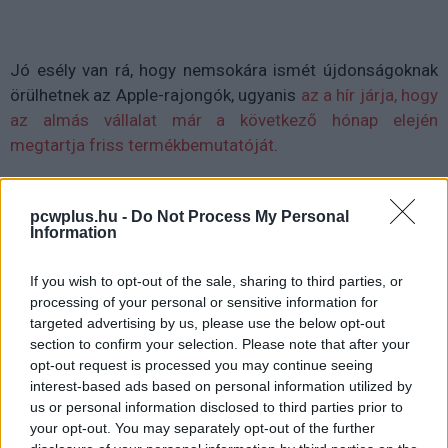
Jó esély van rá, hogy nemsokára ismét újdonságoknak
örülhetnek az Apple-rajongók, ugyanis
az a hír járja, hogy
az almás vállalat már a következő hónap elején
megtartja friss termékbemutatóját
.
Van már sejtésünk
arról, hogy milyen meglepetésekre
számíthatunk, és egyre valószínűbbnek tűnik az is, hogy
pcwplus.hu -
Do Not Process My Personal
Information
egy friss iPhone is helyet kap a repertoárban
. Sőt,
könnyen lehet, hogy egy megfizethetőbb modellről van
If you wish to opt-out of the sale, sharing to third parties, or
szó.
processing of your personal or sensitive information for
targeted advertising by us, please use the below opt-out
section to confirm your selection. Please note that after your
opt-out request is processed you may continue seeing
Hivatalosan még nem tudni, mi mindent készül
interest-based ads based on personal information utilized by
bemutatni a közeljövőben az Apple, de nincs kizárva,
us or personal information disclosed to third parties prior to
your opt-out. You may separately opt-out of the further
hogy a márciusi eseményen tényleg bemutatkozik a