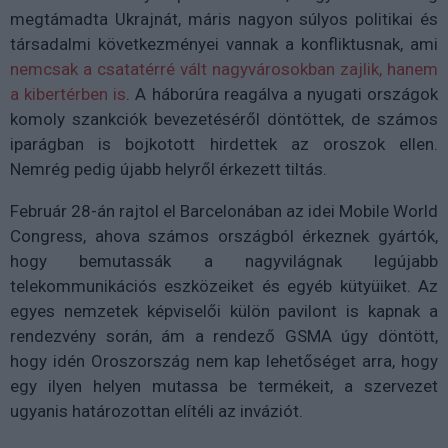
megtámadta Ukrajnát, máris nagyon súlyos politikai és
társadalmi következményei vannak a konfliktusnak, ami
nemcsak a csatatérré vált nagyvárosokban zajlik, hanem
a kibertérben is
. A háborúra reagálva a nyugati országok
komoly szankciók bevezetéséről döntöttek, de számos
iparágban is bojkotott hirdettek az oroszok ellen.
Nemrég pedig újabb helyről érkezett tiltás.
Február 28-án rajtol el Barcelonában az idei Mobile World
Congress, ahova számos országból érkeznek gyártók,
hogy bemutassák a nagyvilágnak legújabb
telekommunikációs eszközeiket és egyéb kütyüiket. Az
egyes nemzetek képviselői külön pavilont is kapnak a
rendezvény során, ám a rendező GSMA úgy döntött,
hogy idén Oroszország nem kap lehetőséget arra, hogy
egy ilyen helyen mutassa be termékeit, a szervezet
ugyanis határozottan elítéli az inváziót.