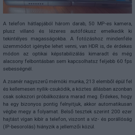
A telefon hátlapjából három darab, 50 MP-es kamera,
plusz villanó és lézeres autófókusz emelkedik ki
tekintélyes magasságokba. A fotózáshoz mindenféle
üzemmódot igénybe lehet venni, van HDR is, de érdekes
módon az optikai képstabilizálás kimaradt és még
alacsony felbontásban sem kapcsolhatsz feljebb 60 fps
sebességnél.
A zsanér nagyszerű mérnöki munka, 213 elemből épül fel
és kellemesen nyílik-csukódik, a köztes állásban azonban
csak sokszori próbálkozásra marad meg. Érdekes, hogy
ha egy bizonyos pontig felnyitjuk, akkor automatikusan
végbe megy a folyamat. Belső tesztek szerint 200 ezer
hajtást vígan kibír a telefon, viszont a víz- és porállóság
(IP-besorolás) hiányzik a jellemzői közül.