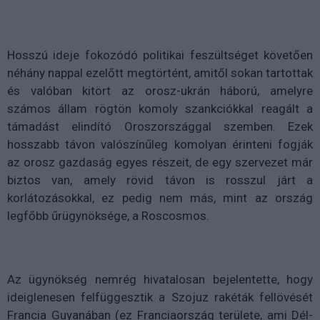
Hosszú ideje fokozódó politikai feszültséget követően
néhány nappal ezelőtt megtörtént, amitől sokan tartottak
és valóban kitört az orosz-ukrán háború, amelyre
számos állam rögtön komoly szankciókkal reagált a
támadást elindító Oroszországgal szemben. Ezek
hosszabb távon valószínűleg komolyan érinteni fogják
az orosz gazdaság egyes részeit, de egy szervezet már
biztos van, amely rövid távon is rosszul járt a
korlátozásokkal, ez pedig nem más, mint az ország
legfőbb űrügynöksége, a Roscosmos.
Az ügynökség nemrég hivatalosan bejelentette, hogy
ideiglenesen felfüggesztik a Szojuz rakéták fellövését
Francia Guyanában (ez Franciaország területe, ami Dél-