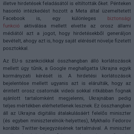
illetve hirdetések feladásától is eltiltották őket. Pénteken
hasonló intézkedést hozott a Meta által üzemeltetett
Facebook is, egy különleges
biztonsági
funkció
aktiválása mellett elvette az orosz állami
médiától azt a jogot, hogy hirdetésekből generáljon
bevételt, ahogy azt is, hogy saját elérését növelje fizetett
posztokkal.
Az EU-s szankciókkal összhangban álló korlátozások
mellett úgy tűnik, a Google meghallgatta Ukrajna egyik
kormányzati kérését is. A hirdetési korlátozások
bejelentése mellett ugyanis azt is elárulták, hogy az
érintett orosz csatornák videói sokkal ritkábban fognak
ajánlott tartalomként megjelenni, Ukrajnában pedig
teljes mértékben elérhetetlenek lesznek. Ez összhangban
áll az Ukrajna digitális átalakulásáért felelős miniszter
(és egyben miniszterelnök-helyettes), Mykhailo Fedorov
korábbi Twitter-bejegyzésének tartalmával. A miniszter