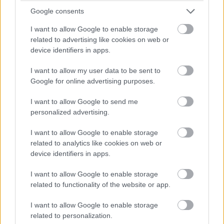
Google consents
I want to allow Google to enable storage
related to advertising like cookies on web or
Címkék:
#iphone se
#iphone
#apple
device identifiers in apps.
I want to allow my user data to be sent to
Google for online advertising purposes.
I want to allow Google to send me
personalized advertising.
A nagy tech vállalatok is
I want to allow Google to enable storage
kiveszik a részüket az
related to analytics like cookies on web or
device identifiers in apps.
Oroszország elleni
I want to allow Google to enable storage
szankciókból
related to functionality of the website or app.
I want to allow Google to enable storage
Kedvencekhez
related to personalization.