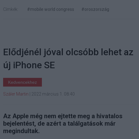
Címkék:
#mobile world congress
#oroszország
Elődjénél jóval olcsóbb lehet az
új iPhone SE
Kedvencekhez
Száler Martin
|
2022 március 1. 08:40
Az Apple még nem ejtette meg a hivatalos
bejelentést, de azért a találgatások már
megindultak.