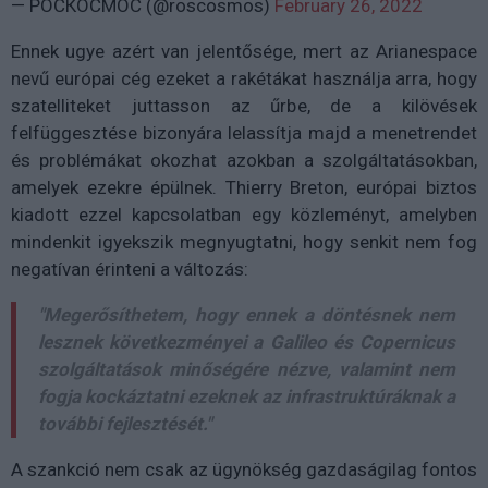
— РОСКОСМОС (@roscosmos)
February 26, 2022
Ennek ugye azért van jelentősége, mert az Arianespace
nevű európai cég ezeket a rakétákat használja arra, hogy
szatelliteket juttasson az űrbe, de a kilövések
felfüggesztése bizonyára lelassítja majd a menetrendet
és problémákat okozhat azokban a szolgáltatásokban,
amelyek ezekre épülnek. Thierry Breton, európai biztos
kiadott ezzel kapcsolatban egy közleményt, amelyben
mindenkit igyekszik megnyugtatni, hogy senkit nem fog
negatívan érinteni a változás:
"Megerősíthetem, hogy ennek a döntésnek nem
lesznek következményei a Galileo és Copernicus
szolgáltatások minőségére nézve, valamint nem
fogja kockáztatni ezeknek az infrastruktúráknak a
további fejlesztését."
A szankció nem csak az ügynökség gazdaságilag fontos