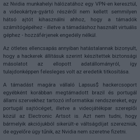
az Nvidia munkahelyi hálózatához egy VPN-en keresztül,
a videokártya-gyártó részéről nem kellett semmilyen
hátsó ajtót kihasználni ahhoz, hogy a támadók
számítógépéhez - illetve a támadáshoz használt virtuális
géphez - hozzáférjenek engedély nélkül.
Az ötletes ellencsapás annyiban hatástalannak bizonyult,
hogy a hackerek állításuk szerint készítettek biztonsági
másolatot az ellopott adatállományról, így
tulajdonképpen felesleges volt az eredetik titkosítása.
A támadást magára vállaló Lapsus$ hackercsoport
egyébként korábban megtámadott brazil és portugál
állami szervekhez tartozó informatikai rendszereket, egy
portugál sajtócéget, illetve a videojátékipar szereplői
közül az Electronic Artsot is. Azt nem tudni, hogy
bármelyik akciójukból sikerült-e váltságdíjat szerezniük,
de egyelőre úgy tűnik, az Nvidia nem szeretne fizetni.