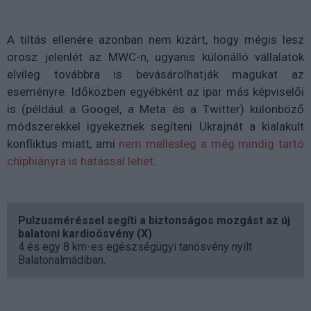
A tiltás ellenére azonban nem kizárt, hogy mégis lesz
orosz jelenlét az MWC-n, ugyanis különálló vállalatok
elvileg továbbra is bevásárolhatják magukat az
eseményre. Időközben egyébként az ipar más képviselői
is (például a Googel, a Meta és a Twitter) különböző
módszerekkel igyekeznek segíteni Ukrajnát a kialakult
konfliktus miatt, ami
nem mellesleg a még mindig tartó
chiphiányra is hatással lehet
.
Pulzusméréssel segíti a biztonságos mozgást az új
balatoni kardioösvény (X)
4 és egy 8 km-es egészségügyi tanösvény nyílt
Balatonalmádiban.