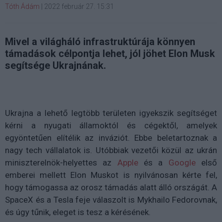
Tóth Ádám
|
2022 február 27. 15:31
Mivel a világháló infrastruktúrája könnyen
támadások célpontja lehet, jól jöhet Elon Musk
segítsége Ukrajnának.
Ukrajna a lehető legtöbb területen igyekszik segítséget
kérni a nyugati államoktól és cégektől, amelyek
egyöntetűen elítélik az inváziót. Ebbe beletartoznak a
nagy tech vállalatok is. Utóbbiak vezetői közül az ukrán
miniszterelnök-helyettes az
Apple
és a
Google
első
emberei mellett Elon Muskot is nyilvánosan kérte fel,
hogy támogassa az orosz támadás alatt álló országát. A
SpaceX és a Tesla feje válaszolt is Mykhailo Fedorovnak,
és úgy tűnik, eleget is tesz a kérésének.