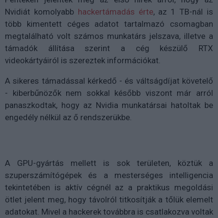
Nvidiát komolyabb
hackertámadás érte
, az 1 TB-nál is
több kimentett céges adatot tartalmazó csomagban
megtalálható volt számos munkatárs jelszava, illetve a
támadók állítása szerint a cég készülő RTX
videokártyáiról is szereztek információkat.
A sikeres támadással kérkedő - és váltságdíjat követelő
- kiberbűnözők nem sokkal később viszont már arról
panaszkodtak, hogy az Nvidia munkatársai hatoltak be
engedély nélkül az ő rendszerükbe.
A GPU-gyártás mellett is sok területen, köztük a
szuperszámítógépek és a mesterséges intelligencia
tekintetében is aktív cégnél az a praktikus megoldási
ötlet jelent meg, hogy távolról titkosítják a tőlük elemelt
adatokat. Mivel a hackerek továbbra is csatlakozva voltak