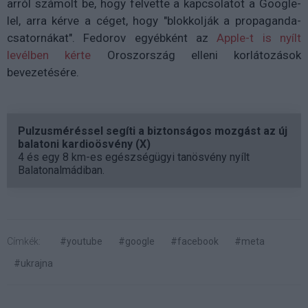
arról számolt be, hogy felvette a kapcsolatot a Google-
lel, arra kérve a céget, hogy "blokkolják a propaganda-
csatornákat". Fedorov egyébként az
Apple-t is nyílt
levélben kérte
Oroszország elleni korlátozások
bevezetésére.
Pulzusméréssel segíti a biztonságos mozgást az új
balatoni kardioösvény (X)
4 és egy 8 km-es egészségügyi tanösvény nyílt
Balatonalmádiban.
Címkék:
#youtube
#google
#facebook
#meta
#ukrajna