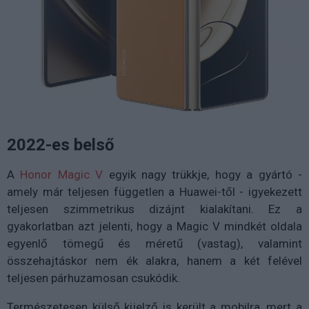
2022-es belső
A
Honor Magic V
egyik nagy trükkje, hogy a gyártó -
amely már teljesen független a Huawei-től - igyekezett
teljesen szimmetrikus dizájnt kialakítani. Ez a
gyakorlatban azt jelenti, hogy a Magic V mindkét oldala
egyenlő tömegű és méretű (vastag), valamint
összehajtáskor nem ék alakra, hanem a két felével
teljesen párhuzamosan csukódik.
Természetesen külső kijelző is került a mobilra, mert a