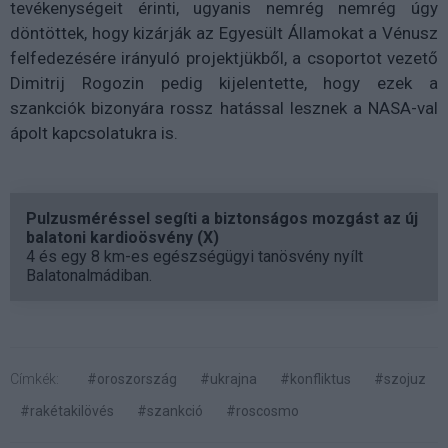
tevékenységeit érinti, ugyanis nemrég nemrég úgy
döntöttek, hogy kizárják az Egyesült Államokat a Vénusz
felfedezésére irányuló projektjükből, a csoportot vezető
Dimitrij Rogozin pedig kijelentette, hogy ezek a
szankciók bizonyára rossz hatással lesznek a NASA-val
ápolt kapcsolatukra is.
Pulzusméréssel segíti a biztonságos mozgást az új
balatoni kardioösvény (X)
4 és egy 8 km-es egészségügyi tanösvény nyílt
Balatonalmádiban.
Címkék:
#oroszország
#ukrajna
#konfliktus
#szojuz
#rakétakilövés
#szankció
#roscosmo