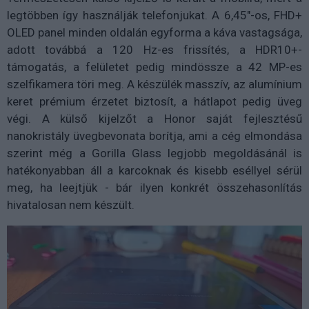
legtöbben így használják telefonjukat. A 6,45"-os, FHD+
OLED panel minden oldalán egyforma a káva vastagsága,
adott továbbá a 120 Hz-es frissítés, a HDR10+-
támogatás, a felületet pedig mindössze a 42 MP-es
szelfikamera töri meg. A készülék masszív, az alumínium
keret prémium érzetet biztosít, a hátlapot pedig üveg
végi. A külső kijelzőt a Honor saját fejlesztésű
nanokristály üvegbevonata borítja, ami a cég elmondása
szerint még a Gorilla Glass legjobb megoldásánál is
hatékonyabban áll a karcoknak és kisebb eséllyel sérül
meg, ha leejtjük - bár ilyen konkrét összehasonlítás
hivatalosan nem készült.