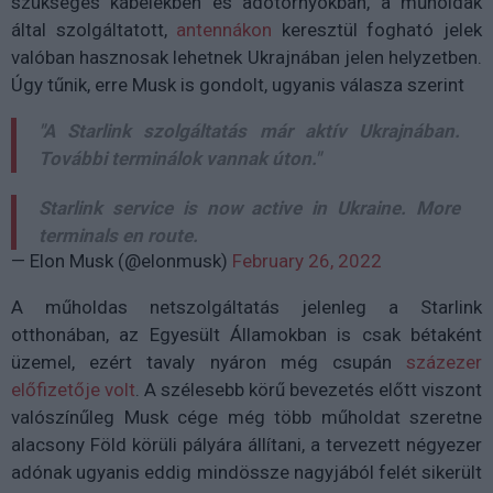
szükséges kábelekben és adótornyokban, a műholdak
által szolgáltatott,
antennákon
keresztül fogható jelek
valóban hasznosak lehetnek Ukrajnában jelen helyzetben.
Úgy tűnik, erre Musk is gondolt, ugyanis válasza szerint
"A Starlink szolgáltatás már aktív Ukrajnában.
További terminálok vannak úton."
Starlink service is now active in Ukraine. More
terminals en route.
— Elon Musk (@elonmusk)
February 26, 2022
A műholdas netszolgáltatás jelenleg a Starlink
otthonában, az Egyesült Államokban is csak bétaként
üzemel, ezért tavaly nyáron még csupán
százezer
előfizetője volt
. A szélesebb körű bevezetés előtt viszont
valószínűleg Musk cége még több műholdat szeretne
alacsony Föld körüli pályára állítani, a tervezett négyezer
adónak ugyanis eddig mindössze nagyjából felét sikerült