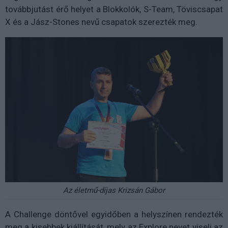
továbbjutást érő helyet a Blokkolók, S-Team, Töviscsapat
X és a Jász-Stones nevű csapatok szerezték meg.
Az életmű-díjas Krizsán Gábor
A Challenge döntővel egyidőben a helyszínen rendezték
meg a kisebbek kiállítását, mely az Explore nevet viseli az