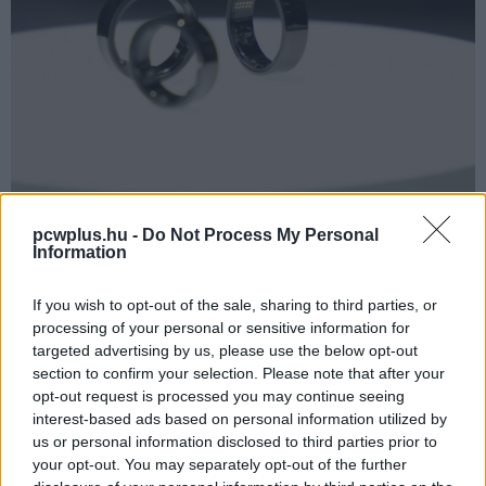
Forrás: YouTube/Android Authority
pcwplus.hu -
Do Not Process My Personal
Information
A cég ugyan továbbra sem hajlandó elárulni, hogy milyen
If you wish to opt-out of the sale, sharing to third parties, or
szenzorok lapulnak a Galaxy Ringben, de az
processing of your personal or sensitive information for
egészségügyi szolgáltatásokért felelős alelnök Dr. Hon
targeted advertising by us, please use the below opt-out
Pak arról beszélt, hogy a termék pulzusszám, légzési
section to confirm your selection. Please note that after your
mutatók és mozgás alapján is képes lesz monitorozni az
opt-out request is processed you may continue seeing
alvás minőségét, amiből arra következtethetünk, hogy
interest-based ads based on personal information utilized by
ezek követésére alkalmas érzékelők biztosan helyet
us or personal information disclosed to third parties prior to
your opt-out. You may separately opt-out of the further
kapnak benne. Emellett az is kiderült, hogy a nagyobb