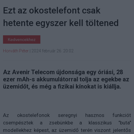
Ezt az okostelefont csak
hetente egyszer kell töltened
Kedvencekhez
Horváth Péter
|
2024 február 26. 20:02
Az Avenir Telecom újdonsága egy óriási, 28
ezer mAh-s akkumulátorral tolja az egekbe az
üzemidőt, és még a fizikai kínokat is kiállja.
Az okostelefonok seregnyi hasznos funkciót
csempésztek a zsebünkbe a klasszikus "buta"
modellekhez képest, az üzemidő terén viszont jelentős