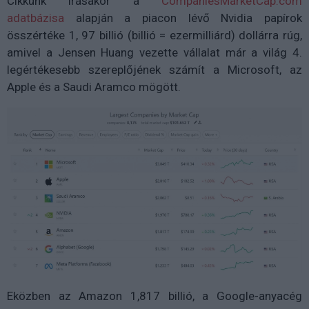
Cikkünk írásakor a
CompaniesMarketCap.com
adatbázisa
alapján a piacon lévő Nvidia papírok
összértéke 1, 97 billió (billió = ezermilliárd) dollárra rúg,
amivel a Jensen Huang vezette vállalat már a világ 4.
legértékesebb szereplőjének számít a Microsoft, az
Apple és a Saudi Aramco mögött.
Eközben az Amazon 1,817 billió, a Google-anyacég