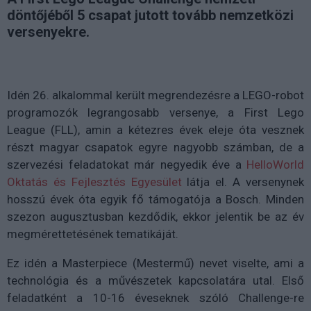
döntőjéből 5 csapat jutott tovább nemzetközi
versenyekre.
Idén 26. alkalommal került megrendezésre a LEGO-robot
programozók legrangosabb versenye, a First Lego
League (FLL), amin a kétezres évek eleje óta vesznek
részt magyar csapatok egyre nagyobb számban, de a
szervezési feladatokat már negyedik éve a
HelloWorld
Oktatás és Fejlesztés Egyesület
látja el. A versenynek
hosszú évek óta egyik fő támogatója a Bosch. Minden
szezon augusztusban kezdődik, ekkor jelentik be az év
megmérettetésének tematikáját.
Ez idén a Masterpiece (Mestermű) nevet viselte, ami a
technológia és a művészetek kapcsolatára utal. Első
feladatként a 10-16 éveseknek szóló Challenge-re