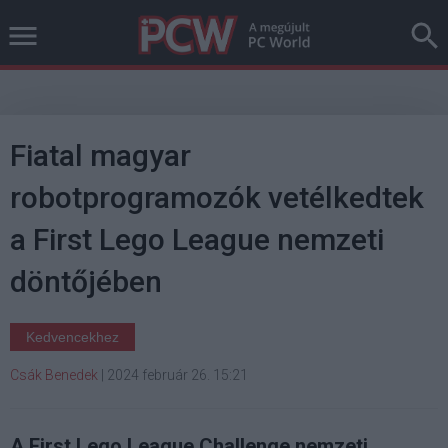
Fiatal magyar
robotprogramozók vetélkedtek
a First Lego League nemzeti
döntőjében
Kedvencekhez
Csák Benedek
|
2024 február 26. 15:21
A First Lego League Challenge nemzeti