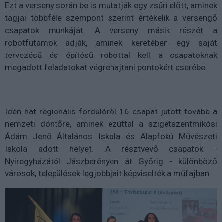
Ezt a verseny során be is mutatják egy zsűri előtt, aminek
tagjai többféle szempont szerint értékelik a versengő
csapatok munkáját. A verseny másik részét a
robotfutamok adják, aminek keretében egy saját
tervezésű és építésű robottal kell a csapatoknak
megadott feladatokat végrehajtani pontokért cserébe.
Idén hat regionális fordulóról 16 csapat jutott tovább a
nemzeti döntőre, aminek ezúttal a szigetszentmikósi
Ádám Jenő Általános Iskola és Alapfokú Művészeti
Iskola adott helyet. A résztvevő csapatok -
Nyíregyházától Jászberényen át Győrig - különböző
városok, települések legjobbjait képviselték a műfajban.