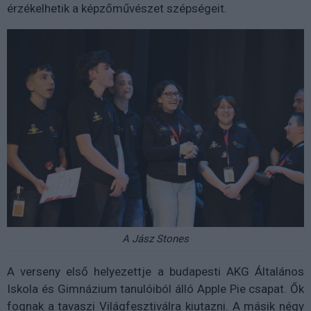
érzékelhetik a képzőművészet szépségeit.
A Jász Stones
A verseny első helyezettje a budapesti AKG Általános
Iskola és Gimnázium tanulóiból álló Apple Pie csapat. Ők
fognak a tavaszi Világfesztiválra kiutazni. A másik négy