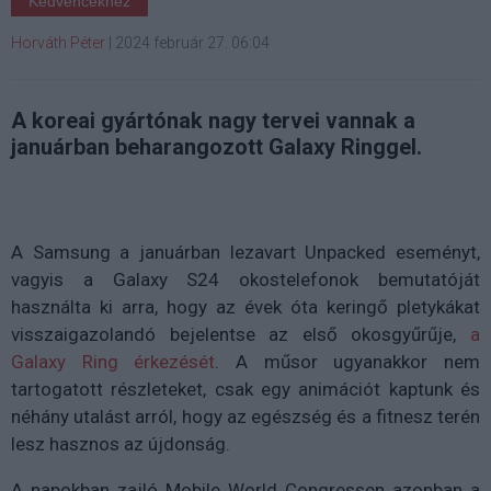
Kedvencekhez
Horváth Péter
|
2024 február 27. 06:04
A koreai gyártónak nagy tervei vannak a
januárban beharangozott Galaxy Ringgel.
A Samsung a januárban lezavart Unpacked eseményt,
vagyis a Galaxy S24 okostelefonok bemutatóját
használta ki arra, hogy az évek óta keringő pletykákat
visszaigazolandó bejelentse az első okosgyűrűje,
a
Galaxy Ring érkezését
. A műsor ugyanakkor nem
tartogatott részleteket, csak egy animációt kaptunk és
néhány utalást arról, hogy az egészség és a fitnesz terén
lesz hasznos az újdonság.
A napokban zajló Mobile World Congressen azonban a