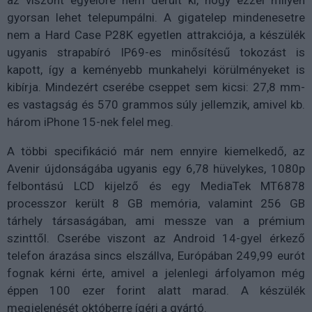
az viszont egyelőre nem derült ki, hogy ezzel milyen
gyorsan lehet telepumpálni. A gigatelep mindenesetre
nem a Hard Case P28K egyetlen attrakciója, a készülék
ugyanis strapabíró IP69-es minősítésű tokozást is
kapott, így a keményebb munkahelyi körülményeket is
kibírja. Mindezért cserébe cseppet sem kicsi: 27,8 mm-
es vastagság és 570 grammos súly jellemzik, amivel kb.
három iPhone 15-nek felel meg.
A többi specifikáció már nem ennyire kiemelkedő, az
Avenir újdonságába ugyanis egy 6,78 hüvelykes, 1080p
felbontású LCD kijelző és egy MediaTek MT6878
processzor került 8 GB memória, valamint 256 GB
tárhely társaságában, ami messze van a prémium
szinttől. Cserébe viszont az Android 14-gyel érkező
telefon árazása sincs elszállva, Európában 249,99 eurót
fognak kérni érte, amivel a jelenlegi árfolyamon még
éppen 100 ezer forint alatt marad. A készülék
megjelenését októberre ígéri a gyártó.