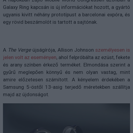
Galaxy Ring kapcsán is új információkat hozott, a gyártó
ugyanis kivitt néhány prototípust a barcelonai expóra, és
egy rövid beszámolót is tartott a sajtónak.
A
The Verge
újságírója, Allison Johnson
személyesen is
jelen volt az eseményen
, ahol felpróbálta az ezüst, fekete
és arany színben érkező terméket. Elmondása szerint a
gyűrű meglepően könnyű és nem olyan vastag, mint
amire előzetesen számított. A kényelem érdekében a
Samsung 5-östől 13-asig terjedő méretekben szállítja
majd az újdonságot.