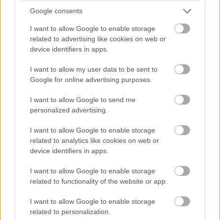
okosórára is érkezik, a Ring tulajdonosok pedig bizonyos
Google consents
egészségügyi célokat is megadhatnak majd, amihez
I want to allow Google to enable storage
tippeket kapnak a Galaxy Health alkalmazásban. Fontos
related to advertising like cookies on web or
ugyanakkor, hogy a My Vitality Score eléréséhez Galaxy
device identifiers in apps.
S24-szériás mobil kell majd.
I want to allow my user data to be sent to
A Galaxy Ring ára és megjelenési dátuma továbbra is
Google for online advertising purposes.
titok, az utóbbit illetően viszont
egy korábbi szivárgás
I want to allow Google to send me
arra utalt
, hogy leghamarabb a Z Fold és Z Flip
personalized advertising.
hajtogatós mobilok következő, augusztusra várható
frissítésekor debütálhat a gyűrű.
I want to allow Google to enable storage
related to analytics like cookies on web or
device identifiers in apps.
Pulzusméréssel segíti a biztonságos mozgást az új
I want to allow Google to enable storage
balatoni kardioösvény (X)
related to functionality of the website or app.
4 és egy 8 km-es egészségügyi tanösvény nyílt
Balatonalmádiban.
I want to allow Google to enable storage
related to personalization.