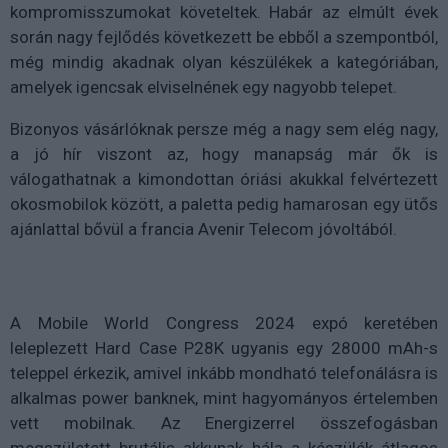
kompromisszumokat követeltek. Habár az elmúlt évek
során nagy fejlődés következett be ebből a szempontból,
még mindig akadnak olyan készülékek a kategóriában,
amelyek igencsak elviselnének egy nagyobb telepet.
Bizonyos vásárlóknak persze még a nagy sem elég nagy,
a jó hír viszont az, hogy manapság már ők is
válogathatnak a kimondottan óriási akukkal felvértezett
okosmobilok között, a paletta pedig hamarosan egy ütős
ajánlattal bővül a francia Avenir Telecom jóvoltából.
A Mobile World Congress 2024 expó keretében
leleplezett Hard Case P28K ugyanis egy 28000 mAh-s
teleppel érkezik, amivel inkább mondható telefonálásra is
alkalmas power banknek, mint hagyományos értelemben
vett mobilnak. Az Energizerrel összefogásban
megszületett brutális akkunak hála a készülék átlagos