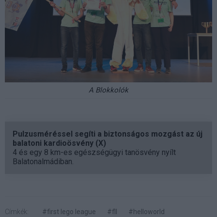
A Blokkolók
Pulzusméréssel segíti a biztonságos mozgást az új
balatoni kardioösvény (X)
4 és egy 8 km-es egészségügyi tanösvény nyílt
Balatonalmádiban.
Címkék:
#first lego league
#fll
#helloworld