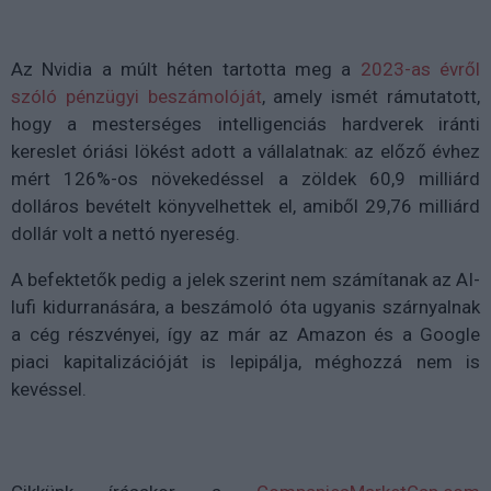
Az Nvidia a múlt héten tartotta meg a
2023-as évről
szóló pénzügyi beszámolóját
, amely ismét rámutatott,
hogy a mesterséges intelligenciás hardverek iránti
kereslet óriási lökést adott a vállalatnak: az előző évhez
mért 126%-os növekedéssel a zöldek 60,9 milliárd
dolláros bevételt könyvelhettek el, amiből 29,76 milliárd
dollár volt a nettó nyereség.
A befektetők pedig a jelek szerint nem számítanak az AI-
lufi kidurranására, a beszámoló óta ugyanis szárnyalnak
a cég részvényei, így az már az Amazon és a Google
piaci kapitalizációját is lepipálja, méghozzá nem is
kevéssel.