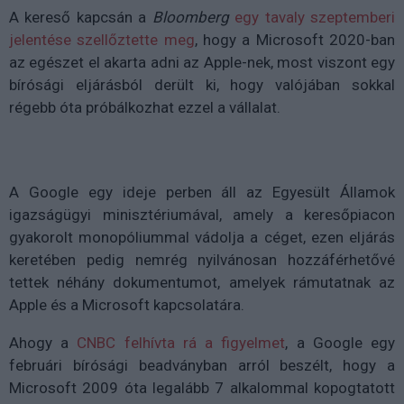
A kereső kapcsán a
Bloomberg
egy tavaly szeptemberi
jelentése szellőztette meg
, hogy a Microsoft 2020-ban
az egészet el akarta adni az Apple-nek, most viszont egy
bírósági eljárásból derült ki, hogy valójában sokkal
régebb óta próbálkozhat ezzel a vállalat.
A Google egy ideje perben áll az Egyesült Államok
igazságügyi minisztériumával, amely a keresőpiacon
gyakorolt monopóliummal vádolja a céget, ezen eljárás
keretében pedig nemrég nyilvánosan hozzáférhetővé
tettek néhány dokumentumot, amelyek rámutatnak az
Apple és a Microsoft kapcsolatára.
Ahogy a
CNBC felhívta rá a figyelmet
, a Google egy
februári bírósági beadványban arról beszélt, hogy a
Microsoft 2009 óta legalább 7 alkalommal kopogtatott