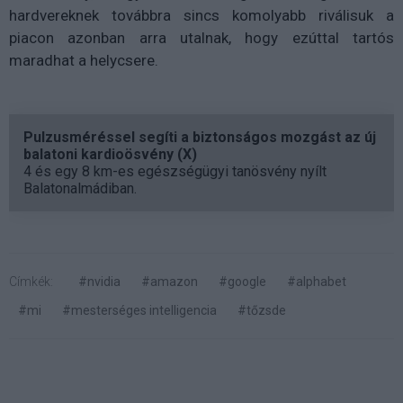
hardvereknek továbbra sincs komolyabb riválisuk a
piacon azonban arra utalnak, hogy ezúttal tartós
maradhat a helycsere.
Pulzusméréssel segíti a biztonságos mozgást az új
balatoni kardioösvény (X)
4 és egy 8 km-es egészségügyi tanösvény nyílt
Balatonalmádiban.
Címkék:
#nvidia
#amazon
#google
#alphabet
#mi
#mesterséges intelligencia
#tőzsde