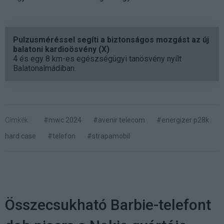
Pulzusméréssel segíti a biztonságos mozgást az új
balatoni kardioösvény (X)
4 és egy 8 km-es egészségügyi tanösvény nyílt
Balatonalmádiban.
Címkék:
#mwc 2024
#avenir telecom
#energizer p28k
hard case
#telefon
#strapamobil
Összecsukható Barbie-telefont