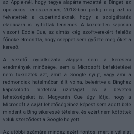
az Apple-nél, hogy tegye alapértelmezetté a Binget az
operációs rendszereiben, 2018-ban pedig még azt is
felvetették a cupertinóiaknak, hogy a szolgáltatás
eladására is nyitottak lennének. A közeledés kapcsán
viszont Eddie Cue, az almás cég szoftverekért felelős
főnöke elmondta, hogy cseppet sem győzte meg őket a
kereső.
A vezető nyilatkozata alapján sem a keresési
eredmények minősége, sem a Microsoft befektetései
nem tükrözték azt, amit a Google nyújt, vagy ami a
redmondiak hatalmában állt volna, beleértve a Binghez
kapcsolódó hirdetési üzletágat és a bevételi
lehetőségeket is. Magyarán Cue úgy látja, hogy a
Microsoft a saját lehetőségeihez képest sem adott bele
mindent a Bing sikeressé tételére, és ezért nem kötöttek
velük szerződést a Google helyett.
Az utóbbi számára mindez azért fontos, mert a vállalat