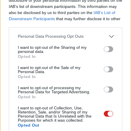
disclosure of your personal information by third parties on the
méretek valamivel jobb üzemidőt kínálnak majd,
IAB’s list of downstream participants. This information may
részletekkel viszont ennek kapcsán sem szolgáltak a
also be disclosed by us to third parties on the
IAB’s List of
koreaiak.
Downstream Participants
that may further disclose it to other
third parties.
A gyűrű apropóján a Samsung az egészséget illető
Please note that this website/app uses one or more Google
Personal Data Processing Opt Outs
jövőbeli terveibe is bepillantást engedett, melyeknek egy
services and may gather and store information including but
fontos, ám nem kizárólagos elemét képezi a Ring. A
not limited to your visit or usage behaviour. You may click to
I want to opt-out of the Sharing of my
gyártó ugyanis szeretné kibővíteni az egészségügyi
personal data.
grant or deny consent to Google and its third-party tags to
Opted In
ökoszisztémáját, amely egyetlen eszköz helyett több
use your data for below specified purposes in below Google
consent section.
terméken fog alapulni. Ezek összességében egy
I want to opt-out of the Sale of my
Personal Data.
átfogóbb képet adnak majd a felhasználókról, és segítik
Opted In
őket az életmódjuk javításában.
I want to opt-out of processing my
Personal Data for Targeted Advertising.
Ennek fontos eszköze lesz egy új mérőszám, a Georgiai
Opted In
Egyetem tudományos modelljén alapuló My Vitality
Score, amely az alvás, az aktivitás, a nyugalmi
I want to opt-out of Collection, Use,
Retention, Sale, and/or Sharing of my
pulzusszám és a pulzus változása alapján szolgál
Personal Data that Is Unrelated with the
Purposes for which it was collected.
könnyen érthető értékkel a felhasználók egészségi
Opted Out
állapotát illetően. A megoldás a Galaxy Watch 6