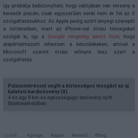
így próbálja bebizonyítani, hogy valójában van verseny a
keresők piacán, csak egyszerűen senki nem ér fel az ő
szolgáltatásukhoz. Az Apple pedig azért lényegi szereplő
a történetben, mert az iPhone-nal óriási tömegeket
szolgál ki, így a
Google rengeteg pénzt fizet
, hogy
alapértelmezett lehessen a készülékeken, amivel a
Microsoft szerint óriási előnyre tesz szert a
szolgáltatás.
Pulzusméréssel segíti a biztonságos mozgást az új
balatoni kardioösvény (X)
4 és egy 8 km-es egészségügyi tanösvény nyílt
Balatonalmádiban.
Címkék:
#google
#apple
#kereső
#bing