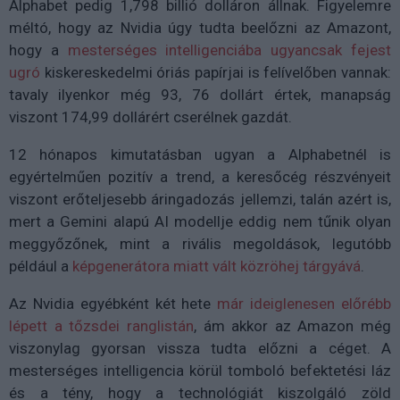
Alphabet pedig 1,798 billió dolláron állnak. Figyelemre
méltó, hogy az Nvidia úgy tudta beelőzni az Amazont,
hogy a
mesterséges intelligenciába ugyancsak fejest
ugró
kiskereskedelmi óriás papírjai is felívelőben vannak:
tavaly ilyenkor még 93, 76 dollárt értek, manapság
viszont 174,99 dollárért cserélnek gazdát.
12 hónapos kimutatásban ugyan a Alphabetnél is
egyértelműen pozitív a trend, a keresőcég részvényeit
viszont erőteljesebb áringadozás jellemzi, talán azért is,
mert a Gemini alapú AI modellje eddig nem tűnik olyan
meggyőzőnek, mint a rivális megoldások, legutóbb
például a
képgenerátora miatt vált közröhej tárgyává
.
Az Nvidia egyébként két hete
már ideiglenesen előrébb
lépett a tőzsdei ranglistán
, ám akkor az Amazon még
viszonylag gyorsan vissza tudta előzni a céget. A
mesterséges intelligencia körül tomboló befektetési láz
és a tény, hogy a technológiát kiszolgáló zöld