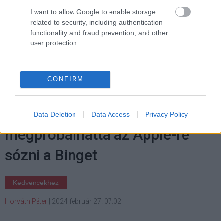
I want to allow Google to enable storage
related to security, including authentication
Címkék:
#samsung
#galaxy
#ring
#egészség
functionality and fraud prevention, and other
user protection.
#okosgyűrű
#mwc 2024
CONFIRM
A Microsoft többször is
Data Deletion
Data Access
Privacy Policy
megpróbálhatta az Apple-re
sózni a Binget
Kedvencekhez
Horváth Péter
|
2024 február 27. 07:02