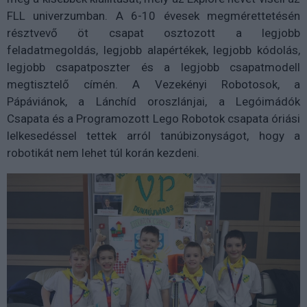
FLL univerzumban. A 6-10 évesek megmérettetésén
résztvevő öt csapat osztozott a legjobb
feladatmegoldás, legjobb alapértékek, legjobb kódolás,
legjobb csapatposzter és a legjobb csapatmodell
megtisztelő címén. A Vezekényi Robotosok, a
Pápáviánok, a Lánchíd oroszlánjai, a Legóimádók
Csapata és a Programozott Lego Robotok csapata óriási
lelkesedéssel tettek arról tanúbizonyságot, hogy a
robotikát nem lehet túl korán kezdeni.