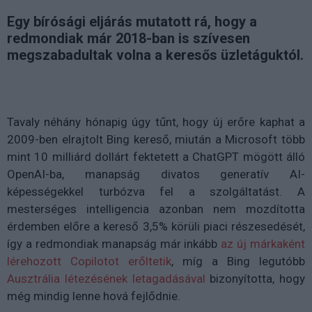
Egy bírósági eljárás mutatott rá, hogy a
redmondiak már 2018-ban is szívesen
megszabadultak volna a keresős üzletáguktól.
Tavaly néhány hónapig úgy tűnt, hogy új erőre kaphat a
2009-ben elrajtolt Bing kereső, miután a Microsoft több
mint 10 milliárd dollárt fektetett a ChatGPT mögött álló
OpenAI-ba, manapság divatos generatív AI-
képességekkel turbózva fel a szolgáltatást. A
mesterséges intelligencia azonban nem mozdította
érdemben előre a kereső 3,5% körüli piaci részesedését,
így a redmondiak manapság már inkább
az új márkaként
lérehozott Copilotot erőltetik
, míg a Bing legutóbb
Ausztrália létezésének letagadásával
bizonyította, hogy
még mindig lenne hová fejlődnie.