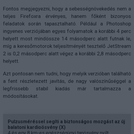
Fontos megjegyezni, hogy a sebességnövekedés nem a
teljes Firefoxra érvényes, hanem főként bizonyos
feladatok során tapasztalható. Például a Photoshop
ingyenes verziójában egyes folyamatok a korábbi 4 perc
helyett most mindössze 14 másodperc alatt futnak le,
míg a keresőmotorok teljesítményét tesztelő JetStream
2 is 0,2 másodperc alatt végez a korábbi 2,8 másodperc
helyett.
Azt pontosan nem tudni, hogy melyik verzióban található
a fent részletezett javítás, de nagy valószínűséggel a
legfrissebb stabil kiadás már tartalmazza a
módosításokat.
Pulzusméréssel segíti a biztonságos mozgást az új
balatoni kardioösvény (X)
4 és egy 8 km-es egészségügyi tanösvény nyílt