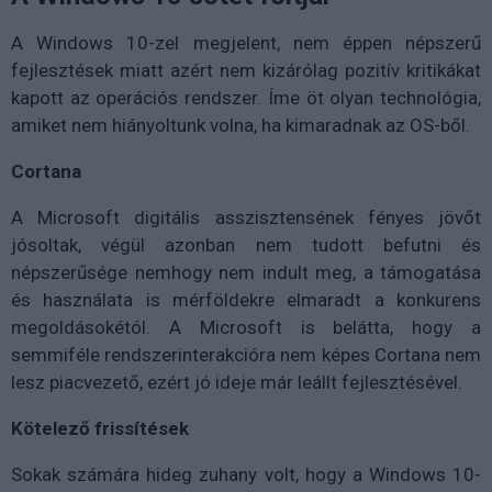
A Windows 10-zel megjelent, nem éppen népszerű
fejlesztések miatt azért nem kizárólag pozitív kritikákat
kapott az operációs rendszer. Íme öt olyan technológia,
amiket nem hiányoltunk volna, ha kimaradnak az OS-ből.
Cortana
A Microsoft digitális asszisztensének fényes jövőt
jósoltak, végül azonban nem tudott befutni és
népszerűsége nemhogy nem indult meg, a támogatása
és használata is mérföldekre elmaradt a konkurens
megoldásokétól. A Microsoft is belátta, hogy a
semmiféle rendszerinterakcióra nem képes Cortana nem
lesz piacvezető, ezért jó ideje már leállt fejlesztésével.
Kötelező frissítések
Sokak számára hideg zuhany volt, hogy a Windows 10-