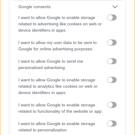
tudd, mesterséges
Google consents
intelligenciával készült-e egy
I want to allow Google to enable storage
related to advertising like cookies on web or
kép
device identifiers in apps.
I want to allow my user data to be sent to
Kedvencekhez
Google for online advertising purposes.
Hajdú Gábor
|
2024 október 25. 06:01
I want to allow Google to send me
personalized advertising.
Lassan tényleg létfontosságú lesz az összes
I want to allow Google to enable storage
ilyen extra funkció.
related to analytics like cookies on web or
device identifiers in apps.
I want to allow Google to enable storage
related to functionality of the website or app.
A Google Photos új funkciót tervez bevezetni, amely
segít a felhasználóknak azonosítani, hogy egy kép
I want to allow Google to enable storage
related to personalization.
mesterséges intelligencia segítségével készült-e. Az