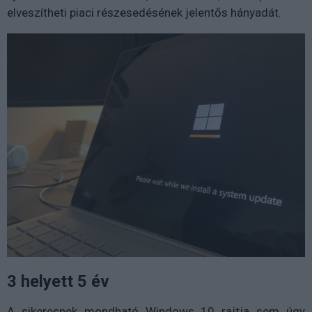
elveszítheti piaci részesedésének jelentős hányadát.
3 helyett 5 év
A sikeresnek mondható Windows 10 rajtja sem úgy