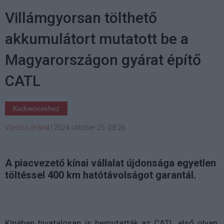
Villámgyorsan tölthető
akkumulátort mutatott be a
Magyarországon gyárat építő
CATL
Kedvencekhez
Vörös Lóránd
|
2024 október 25. 08:26
A piacvezető kínai vállalat újdonsága egyetlen
töltéssel 400 km hatótávolságot garantál.
Kínában hivatalosan is bemutatták az CATL első olyan,