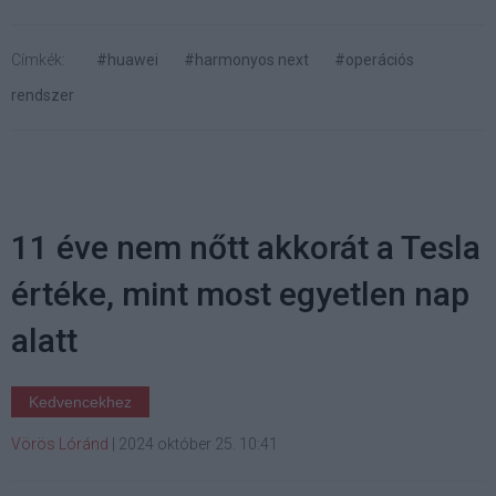
Címkék:
#huawei
#harmonyos next
#operációs
rendszer
11 éve nem nőtt akkorát a Tesla
értéke, mint most egyetlen nap
alatt
Kedvencekhez
Vörös Lóránd
|
2024 október 25. 10:41