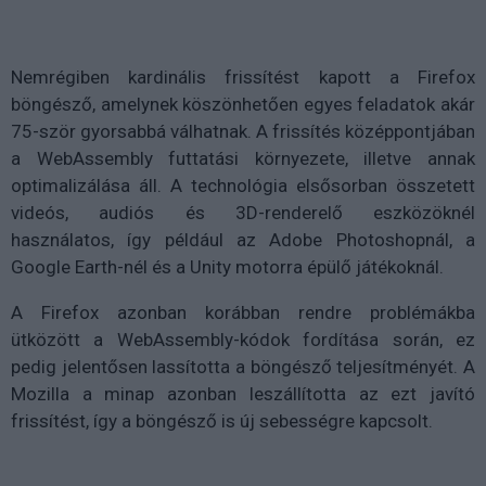
Nemrégiben kardinális frissítést kapott a Firefox
böngésző, amelynek köszönhetően egyes feladatok akár
75-ször gyorsabbá válhatnak. A frissítés középpontjában
a WebAssembly futtatási környezete, illetve annak
optimalizálása áll. A technológia elsősorban összetett
videós, audiós és 3D-renderelő eszközöknél
használatos, így például az Adobe Photoshopnál, a
Google Earth-nél és a Unity motorra épülő játékoknál.
A Firefox azonban korábban rendre problémákba
ütközött a WebAssembly-kódok fordítása során, ez
pedig jelentősen lassította a böngésző teljesítményét. A
Mozilla a minap azonban leszállította az ezt javító
frissítést, így a böngésző is új sebességre kapcsolt.