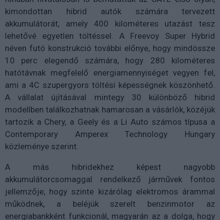
kimondottan hibrid autók számára tervezett
akkumulátorát, amely 400 kilométeres utazást tesz
lehetővé egyetlen töltéssel. A Freevoy Super Hybrid
néven futó konstrukció további előnye, hogy mindössze
10 perc elegendő számára, hogy 280 kilométeres
hatótávnak megfelelő energiamennyiséget vegyen fel,
ami a 4C szupergyors töltési képességnek köszönhető.
A vállalat újításával mintegy 30 különböző hibrid
modellben találkozhatnak hamarosan a vásárlók, közéjük
tartozik a Chery, a Geely és a Li Auto számos típusa a
Contemporary Amperex Technology Hungary
közleménye szerint.
A más hibridekhez képest nagyobb
akkumulátorcsomaggal rendelkező járművek fontos
jellemzője, hogy szinte kizárólag elektromos árammal
működnek, a beléjük szerelt benzinmotor az
energiabankként funkcionál, magyarán az a dolga, hogy