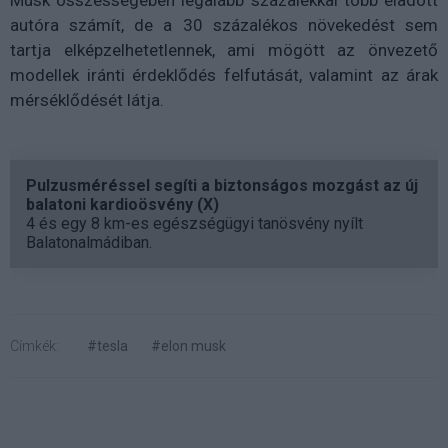
autóra számít, de a 30 százalékos növekedést sem
tartja elképzelhetetlennek, ami mögött az önvezető
modellek iránti érdeklődés felfutását, valamint az árak
mérséklődését látja.
Pulzusméréssel segíti a biztonságos mozgást az új
balatoni kardioösvény (X)
4 és egy 8 km-es egészségügyi tanösvény nyílt
Balatonalmádiban.
Címkék:
#tesla
#elon musk