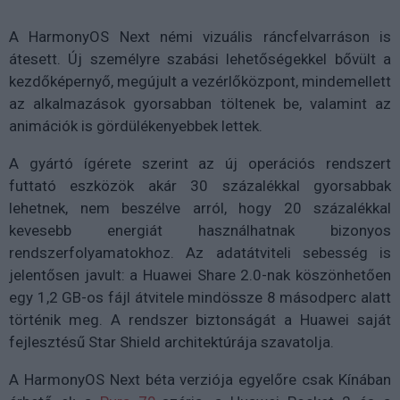
A HarmonyOS Next némi vizuális ráncfelvarráson is
átesett. Új személyre szabási lehetőségekkel bővült a
kezdőképernyő, megújult a vezérlőközpont, mindemellett
az alkalmazások gyorsabban töltenek be, valamint az
animációk is gördülékenyebbek lettek.
A gyártó ígérete szerint az új operációs rendszert
futtató eszközök akár 30 százalékkal gyorsabbak
lehetnek, nem beszélve arról, hogy 20 százalékkal
kevesebb energiát használhatnak bizonyos
rendszerfolyamatokhoz. Az adatátviteli sebesség is
jelentősen javult: a Huawei Share 2.0-nak köszönhetően
egy 1,2 GB-os fájl átvitele mindössze 8 másodperc alatt
történik meg. A rendszer biztonságát a Huawei saját
fejlesztésű Star Shield architektúrája szavatolja.
A HarmonyOS Next béta verziója egyelőre csak Kínában