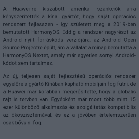
A Huawei-re kiszabott amerikai szankciók arra
kényszerítették a kínai gyártót, hogy saját operációs
rendszert fejlesszen - így született meg a 2019-ben
bemutatott HarmonyOS. Eddig a rendszer nagyrészt az
Android nyílt forráskódú verziójára, az Android Open
Source Projectre épült, ám a vállalat a minap bemutatta a
HarmonyOS Nextet, amely már egyetlen sornyi Android-
kódot sem tartalmaz.
Az új, teljesen saját fejlesztésű operációs rendszer
egyelőre a gyártó Kínában kapható mobiljain fog futni, de
a Huawei már korábban megerősítette, hogy a globális
rajt is tervben van. Egyébként már most több mint 15
ezer különböző alkalmazás és szolgáltatás kompatibilis
az ökoszisztémával, és ez a jövőben értelemszerűen
csak bővülni fog.