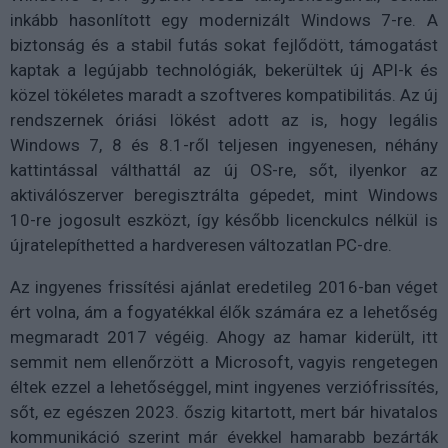
inkább hasonlított egy modernizált Windows 7-re. A
biztonság és a stabil futás sokat fejlődött, támogatást
kaptak a legújabb technológiák, bekerültek új API-k és
közel tökéletes maradt a szoftveres kompatibilitás. Az új
rendszernek óriási lökést adott az is, hogy legális
Windows 7, 8 és 8.1-ről teljesen ingyenesen, néhány
kattintással válthattál az új OS-re, sőt, ilyenkor az
aktiválószerver beregisztrálta gépedet, mint Windows
10-re jogosult eszközt, így később licenckulcs nélkül is
újratelepíthetted a hardveresen változatlan PC-dre.
Az ingyenes frissítési ajánlat eredetileg 2016-ban véget
ért volna, ám a fogyatékkal élők számára ez a lehetőség
megmaradt 2017 végéig. Ahogy az hamar kiderült, itt
semmit nem ellenőrzött a Microsoft, vagyis rengetegen
éltek ezzel a lehetőséggel, mint ingyenes verziófrissítés,
sőt, ez egészen 2023. őszig kitartott, mert bár hivatalos
kommunikáció szerint már évekkel hamarabb bezárták