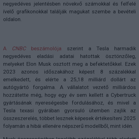
negyedéves jelentésben növekvő számokkal és felfelé
ívelő grafikonokkal találják magukat szembe a bevételi
oldalon.
A
CNBC
beszámolója
szerint a Tesla harmadik
negyedéves eladási adatai hatottak ösztönzőleg,
melyeket Elon Musk osztott meg a befektetőkkel. Ezek
2023 azonos időszakához képest 8 százalékkal
emelkedett, és elérte a 25,18 milliárd dollárt az
autógyártó forgalma. A vállalatot vezető milliárdos
hozzátette még, hogy egy év sem kellett a Cybertruck
gyártásának nyereségesbe fordulásához, és mivel a
Tesla texasi gyárában gyorsuló ütemben zajlik az
összeszerelés, többet lesznek képesek értékesíteni 2025
folyamán a hibái ellenére népszerű modellből, mint idén.
Musk összességében legalább százalékkal több eladott