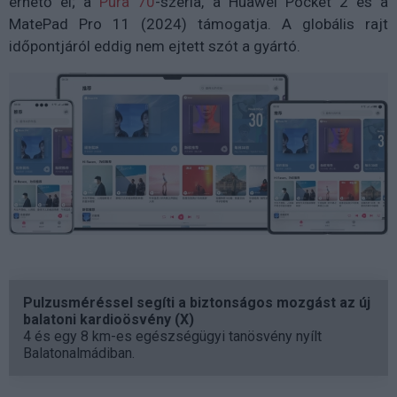
érhető el; a
Pura 70
-széria, a Huawei Pocket 2 és a
MatePad Pro 11 (2024) támogatja. A globális rajt
időpontjáról eddig nem ejtett szót a gyártó.
Pulzusméréssel segíti a biztonságos mozgást az új
balatoni kardioösvény (X)
4 és egy 8 km-es egészségügyi tanösvény nyílt
Balatonalmádiban.