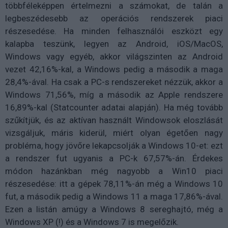
többféleképpen értelmezni a számokat, de talán a
legbeszédesebb az operációs rendszerek piaci
részesedése. Ha minden felhasználói eszközt egy
kalapba teszünk, legyen az Android, iOS/MacOS,
Windows vagy egyéb, akkor világszinten az Android
vezet 42,16%-kal, a Windows pedig a második a maga
28,4%-ával. Ha csak a PC-s rendszereket nézzük, akkor a
Windows 71,56%, míg a második az Apple rendszere
16,89%-kal (Statcounter adatai alapján). Ha még tovább
szűkítjük, és az aktívan használt Windowsok eloszlását
vizsgáljuk, máris kiderül, miért olyan égetően nagy
probléma, hogy jövőre lekapcsolják a Windows 10-et: ezt
a rendszer fut ugyanis a PC-k 67,57%-án. Érdekes
módon hazánkban még nagyobb a Win10 piaci
részesedése: itt a gépek 78,11%-án még a Windows 10
fut, a második pedig a Windows 11 a maga 17,86%-ával.
Ezen a listán amúgy a Windows 8 sereghajtó, még a
Windows XP (!) és a Windows 7 is megelőzik.