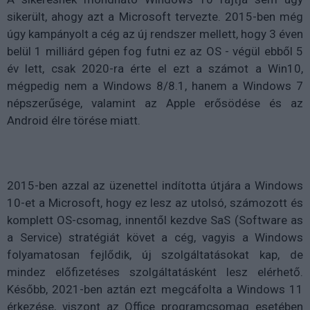
sikerült, ahogy azt a Microsoft tervezte. 2015-ben még
úgy kampányolt a cég az új rendszer mellett, hogy 3 éven
belül 1 milliárd gépen fog futni ez az OS - végül ebből 5
év lett, csak 2020-ra érte el ezt a számot a Win10,
mégpedig nem a Windows 8/8.1, hanem a Windows 7
népszerűsége, valamint az Apple erősödése és az
Android élre törése miatt.
2015-ben azzal az üzenettel indította útjára a Windows
10-et a Microsoft, hogy ez lesz az utolsó, számozott és
komplett OS-csomag, innentől kezdve SaS (Software as
a Service) stratégiát követ a cég, vagyis a Windows
folyamatosan fejlődik, új szolgáltatásokat kap, de
mindez előfizetéses szolgáltatásként lesz elérhető.
Később, 2021-ben aztán ezt megcáfolta a Windows 11
érkezése, viszont az Office programcsomag esetében