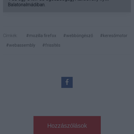
Balatonalmádiban.
Címkék:
#mozilla firefox
#webböngésző
#keresőmotor
#webassembly
#frissítés
Hozzászólások