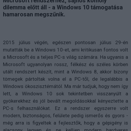
Microsoft rendszerhez, sajnos komoly
dilemma előtt áll - a Windows 10 támogatása
hamarosan megszűnik.
2015 július végén, egészen pontosan július 29-én
mutatták be a Windows 10-et, ami kritikusan fontos volt
a Microsoft és a teljes PC-s világ számára. Ha ugyanis a
Microsoft ugyanolyan rossz, félkész és széles körben
utált rendszert készít, mint a Windows 8, akkor bizony
tömegek pártoltak volna el a PC-től, de legalábbis a
Windows ökoszisztémától. Ma már tudjuk, hogy nem így
lett, a Windows 10 sok tekintetben visszanyúlt a
gyökerekhez és jól bevált megoldásokkal kényeztette a
PC-s felhasználókat. Ez a rendszer egyszerre volt
modern, biztonságos, felülete pedig ismerős és gyors -
még arra is figyeltek a fejlesztők, hogy a gépigény is
alacsony legyen és ne kelljen modern hardveres