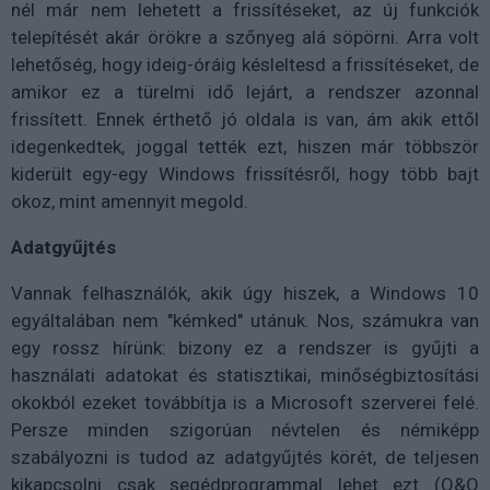
nél már nem lehetett a frissítéseket, az új funkciók
telepítését akár örökre a szőnyeg alá söpörni. Arra volt
lehetőség, hogy ideig-óráig késleltesd a frissítéseket, de
amikor ez a türelmi idő lejárt, a rendszer azonnal
frissített. Ennek érthető jó oldala is van, ám akik ettől
idegenkedtek, joggal tették ezt, hiszen már többször
kiderült egy-egy Windows frissítésről, hogy több bajt
okoz, mint amennyit megold.
Adatgyűjtés
Vannak felhasználók, akik úgy hiszek, a Windows 10
egyáltalában nem "kémked" utánuk. Nos, számukra van
egy rossz hírünk: bizony ez a rendszer is gyűjti a
használati adatokat és statisztikai, minőségbiztosítási
okokból ezeket továbbítja is a Microsoft szerverei felé.
Persze minden szigorúan névtelen és némiképp
szabályozni is tudod az adatgyűjtés körét, de teljesen
kikapcsolni csak segédprogrammal lehet ezt (O&O