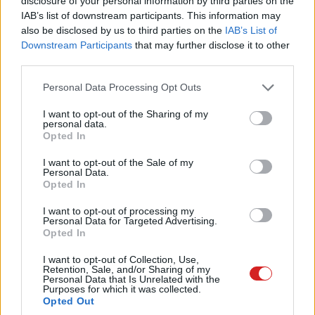
disclosure of your personal information by third parties on the
hidegben is megbízható teljesítményt nyújt a gyártó
IAB’s list of downstream participants. This information may
állítása szerint.
also be disclosed by us to third parties on the
IAB’s List of
Downstream Participants
that may further disclose it to other
third parties.
Please note that this website/app uses one or more Google
Pulzusméréssel segíti a biztonságos mozgást az új
Personal Data Processing Opt Outs
balatoni kardioösvény (X)
services and may gather and store information including but
4 és egy 8 km-es egészségügyi tanösvény nyílt
not limited to your visit or usage behaviour. You may click to
I want to opt-out of the Sharing of my
personal data.
Balatonalmádiban.
grant or deny consent to Google and its third-party tags to
Opted In
use your data for below specified purposes in below Google
consent section.
I want to opt-out of the Sale of my
Personal Data.
Opted In
Címkék:
#catl
#akkumulátor
I want to opt-out of processing my
Personal Data for Targeted Advertising.
Opted In
I want to opt-out of Collection, Use,
Retention, Sale, and/or Sharing of my
Personal Data that Is Unrelated with the
Purposes for which it was collected.
A Google Photos segít, hogy
Opted Out