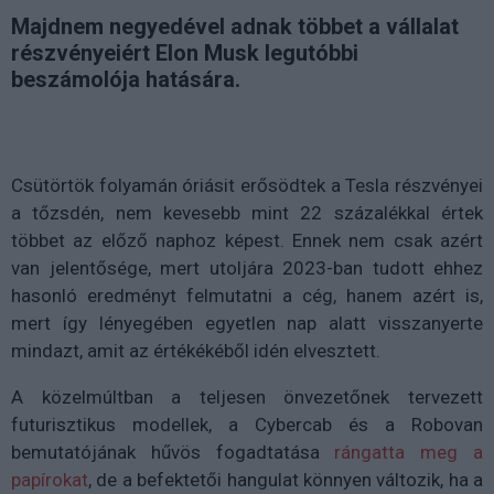
Majdnem negyedével adnak többet a vállalat
részvényeiért Elon Musk legutóbbi
beszámolója hatására.
Csütörtök folyamán óriásit erősödtek a Tesla részvényei
a tőzsdén, nem kevesebb mint 22 százalékkal értek
többet az előző naphoz képest. Ennek nem csak azért
van jelentősége, mert utoljára 2023-ban tudott ehhez
hasonló eredményt felmutatni a cég, hanem azért is,
mert így lényegében egyetlen nap alatt visszanyerte
mindazt, amit az értékékéből idén elvesztett.
A közelmúltban a teljesen önvezetőnek tervezett
futurisztikus modellek, a Cybercab és a Robovan
bemutatójának hűvös fogadtatása
rángatta meg a
papírokat
, de a befektetői hangulat könnyen változik, ha a