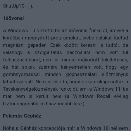
ShutUp10++).
Idővonal
A Windows 10 vezette be az Idővonal funkciót, amivel a
korábban megnyitott programokat, weboldalakat tudtad
megnézni gépeden. Ezek között keresni is tudtál, de
valahogy a szolgáltatás használata nem volt túl
felhasználóbarát, nem is mindig működött tökéletesen,
és hát sokak számára kényelmetlen volt, hogy egy
gombnyomással minden géphasználati előzményük
láthatóvá vált. Nem is csoda, hogy sokan kikapcsolták a
Tevékenységelőzmények funkciót, ami a Windows 11-be
már nem is került bele (a Windows Recall elvileg
biztonságosabb és hasznosabb lesz).
Felemás Gépház
Noha a Gépház koncepciója már a Windows 10-nél sem