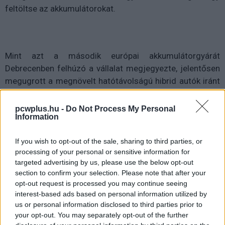
feltöltse az akkumulátorokat.
Mint azt a második európai akkumulátorgyárát
Debrecenben felhúzó a vállalat megjegyezte, jelentősen
megugrott a megnövelt hatótávolságú hibrid autók iránt
a kereslet az elmúlt hónapokban, ami figyelembe véve,
hogy olcsóbbak a benzines modelleknél, ugyanakkor
pcwplus.hu -
Do Not Process My Personal
Information
tovább bírják töltés nélkül, mint tisztán elektromos
társaik, a legkevésbé sem meglepő. 2024 első 9
If you wish to opt-out of the sale, sharing to third parties, or
hónapjában több mint kétszer annyi ment el ebből a
processing of your personal or sensitive information for
járműtípusból, mint egy évvel korábban, és ez idő alatt a
targeted advertising by us, please use the below opt-out
kínai gyártók tucatnyi új modellel bővítették a kínálatot.
section to confirm your selection. Please note that after your
Ezekre az igényekre reagálva szeretné a CATL elérhetővé
opt-out request is processed you may continue seeing
tenni a frissen bemutatott akkumulátorát nemcsak a
interest-based ads based on personal information utilized by
us or personal information disclosed to third parties prior to
kínai, de más országok autógyártói számára is. A
your opt-out. You may separately opt-out of the further
FreFreevoy Super Hybrid vonzerejét növelheti, hogy