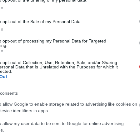
o opt-out of the Sharing of my personal data.
In
 új balatoni kardioösvény (X)
atonalmádiban.
o opt-out of the Sale of my Personal Data.
In
to opt-out of processing my Personal Data for Targeted
intelligencia
ing.
In
o opt-out of Collection, Use, Retention, Sale, and/or Sharing
ersonal Data that Is Unrelated with the Purposes for which it
lected.
Out
Tetszik
consents
o allow Google to enable storage related to advertising like cookies on
evice identifiers in apps.
zászólások
o allow my user data to be sent to Google for online advertising
s.