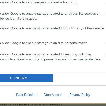
 Siri hangját az iOS új
to allow Google to send me personalized advertising.
o allow Google to enable storage related to analytics like cookies on
evice identifiers in apps.
o allow Google to enable storage related to functionality of the website
o allow Google to enable storage related to personalization.
 be, hogyan szóljon hozzád az Apple
o allow Google to enable storage related to security, including
cation functionality and fraud prevention, and other user protection.
CONFIRM
ián mutatta be a Siri hangjának új testreszabási
 fejlesztői bétaverziójában váltak teljes körűen
lesztői bétában is megjelent a Beállítások menüben, a
Data Deletion
Data Access
Privacy Policy
naktívak voltak. A frissítéssel azonban a felhasználók
virtuális asszisztensének hangzását.