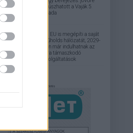
nagy befejezés: jövőre
csúszhatott a Vaják 5.
évada
Az EU is megépíti a saját
műholds hálózatát, 2029-
ben már indulhatnak az
arra támaszkodó
szolgáltatások
Hirdetés