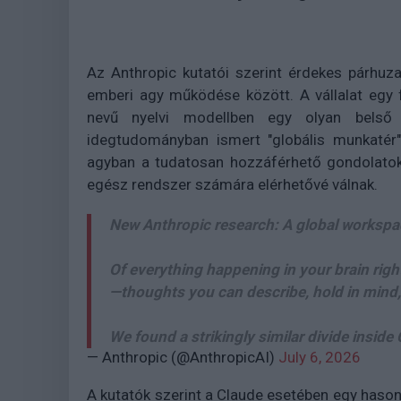
Az Anthropic kutatói szerint érdekes párhuz
emberi agy működése között. A vállalat egy 
nevű nyelvi modellben egy olyan belső 
idegtudományban ismert "globális munkatér"
agyban a tudatosan hozzáférhető gondolatok
egész rendszer számára elérhetővé válnak.
New Anthropic research: A global workspa
Of everything happening in your brain right
—thoughts you can describe, hold in mind,
We found a strikingly similar divide inside
— Anthropic (@AnthropicAI)
July 6, 2026
A kutatók szerint a Claude esetében egy hasonl