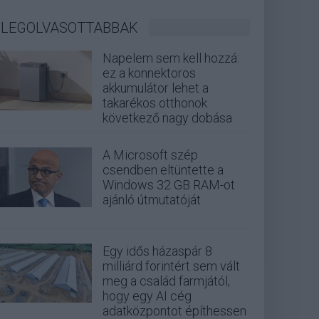
LEGOLVASOTTABBAK
Napelem sem kell hozzá:
ez a konnektoros
akkumulátor lehet a
takarékos otthonok
következő nagy dobása
A Microsoft szép
csendben eltüntette a
Windows 32 GB RAM-ot
ajánló útmutatóját
Egy idős házaspár 8
milliárd forintért sem vált
meg a család farmjától,
hogy egy AI cég
adatközpontot építhessen