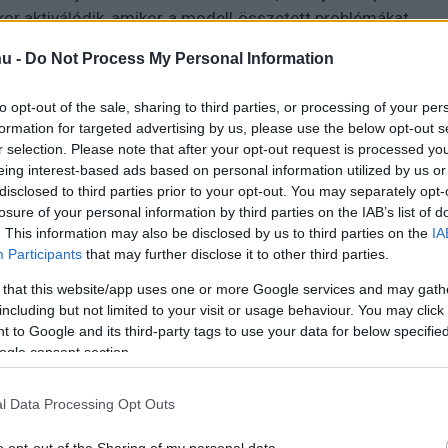
or aktiválódik, amikor a modell összetett problémákat
át érvelését magyarázza. A jelenség feltárásához az
u -
Do Not Process My Personal Information
acobian Lens) rendszert fejlesztette ki, amely képes
 folyamataiba. A módszer segítségével a kutatók azt is
to opt-out of the sale, sharing to third parties, or processing of your per
 befolyásolja a később generált szavak valószínűségét.
formation for targeted advertising by us, please use the below opt-out s
r selection. Please note that after your opt-out request is processed y
eing interest-based ads based on personal information utilized by us or
disclosed to third parties prior to your opt-out. You may separately opt-
em a Claude eredeti tervezésének részeként került a
losure of your personal information by third parties on the IAB’s list of
án spontán módon alakult ki. A szakemberek ezt a
. This information may also be disclosed by us to third parties on the
IA
Participants
that may further disclose it to other third parties.
enségéhez hasonlítják, amikor különböző rendszerek
utatás szerint mindez arra utalhat, hogy a globális
 that this website/app uses one or more Google services and may gath
ossága, hanem általánosan hatékony módszer lehet az
including but not limited to your visit or usage behaviour. You may click 
utatók nem állítják, hogy a Claude valódi tudattal
 to Google and its third-party tags to use your data for below specifi
ogle consent section.
kínálnak annak megértéséhez, miként szerveződhetnek
amatai.
l Data Processing Opt Outs