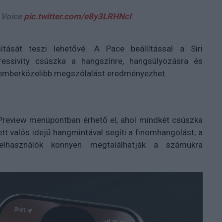
i Voice
pic.twitter.com/e8y3LRHNcI
ását teszi lehetővé. A Pace beállítással a Siri
essivity csúszka a hangszínre, hangsúlyozásra és
, emberközelibb megszólalást eredményezhet.
e Preview menüpontban érhető el, ahol mindkét csúszka
ett valós idejű hangmintával segíti a finomhangolást, a
elhasználók könnyen megtalálhatják a számukra