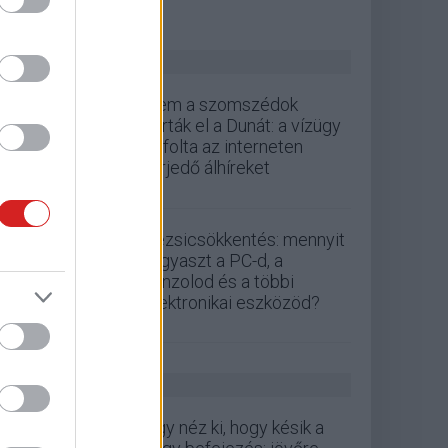
ZÖLD PÁLYA
Nem a szomszédok
zárták el a Dunát: a vízügy
cáfolta az interneten
terjedő álhíreket
Rezsicsökkentés: mennyit
fogyaszt a PC-d, a
konzolod és a többi
elektronikai eszközöd?
GS HÍREK
Úgy néz ki, hogy késik a