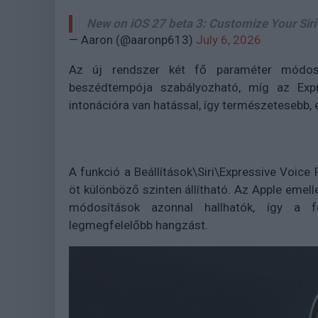
New on iOS 27 beta 3: Customize Your Sir
— Aaron (@aaronp613)
July 6, 2026
Az új rendszer két fő paraméter módosít
beszédtempója szabályozható, míg az Expr
intonációra van hatással, így természetesebb
A funkció a Beállítások\Siri\Expressive Voic
öt különböző szinten állítható. Az Apple emell
módosítások azonnal hallhatók, így a f
legmegfelelőbb hangzást.