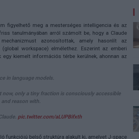
am figyelhető meg a mesterséges intelligencia és az
friss tanulmányában arról számolt be, hogy a Claude
mechanizmust azonosítottak, amely hasonlít az
 (global workspace) elmélethez. Eszerint az emberi
 egy kiemelt információs térbe kerülnek, ahonnan az
ce in language models.
 now, only a tiny fraction is consciously accessible
 and reason with.
 Claude.
pic.twitter.com/aLUPBifxth
ó funkciójú belső struktúra alakult ki, amelyet J-space