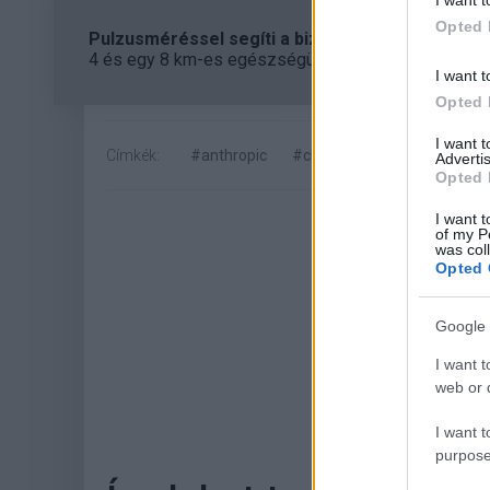
I want t
Opted 
Pulzusméréssel segíti a biztonságos mozgást az
4 és egy 8 km-es egészségügyi tanösvény nyílt Bal
I want t
Opted 
I want 
Címkék:
#anthropic
#claude ai
#mesterséges 
Advertis
Opted 
I want t
of my P
was col
Opted 
Google 
I want t
web or d
Hoz
I want t
purpose