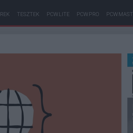
ÍREK
TESZTEK
PCW.LITE
PCW.PRO
PCW.MAST