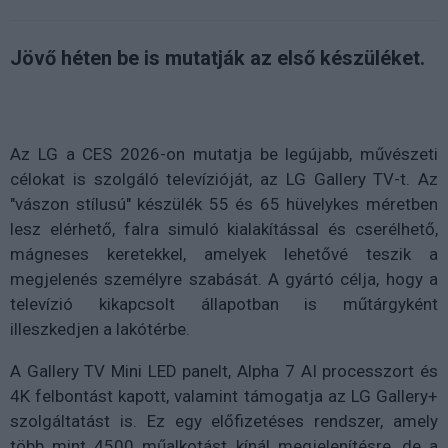
Jövő héten be is mutatják az első készüléket.
Az LG a CES 2026-on mutatja be legújabb, művészeti
célokat is szolgáló televízióját, az LG Gallery TV-t. Az
"vászon stílusú" készülék 55 és 65 hüvelykes méretben
lesz elérhető, falra simuló kialakítással és cserélhető,
mágneses keretekkel, amelyek lehetővé teszik a
megjelenés személyre szabását. A gyártó célja, hogy a
televízió kikapcsolt állapotban is műtárgyként
illeszkedjen a lakótérbe.
A Gallery TV Mini LED panelt, Alpha 7 AI processzort és
4K felbontást kapott, valamint támogatja az LG Gallery+
szolgáltatást is. Ez egy előfizetéses rendszer, amely
több mint 4500 műalkotást kínál megjelenítésre, de a