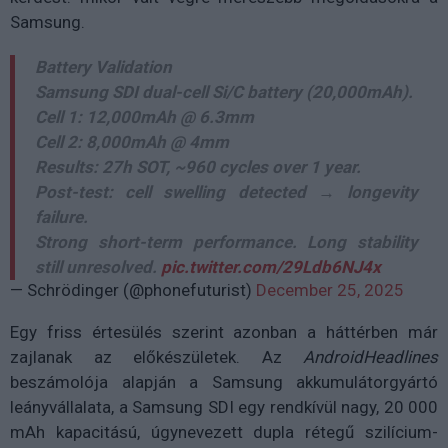
Samsung.
Battery Validation
Samsung SDI dual-cell Si/C battery (20,000mAh).
Cell 1: 12,000mAh @ 6.3mm
Cell 2: 8,000mAh @ 4mm
Results: 27h SOT, ~960 cycles over 1 year.
Post-test: cell swelling detected → longevity
failure.
Strong short-term performance. Long stability
still unresolved.
pic.twitter.com/29Ldb6NJ4x
— Schrödinger (@phonefuturist)
December 25, 2025
Egy friss értesülés szerint azonban a háttérben már
zajlanak az előkészületek. Az
AndroidHeadlines
beszámolója alapján a Samsung akkumulátorgyártó
leányvállalata, a Samsung SDI egy rendkívül nagy, 20 000
mAh kapacitású, úgynevezett dupla rétegű szilícium-