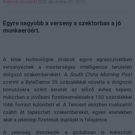
Kelemen Richárd
|
2025 december 31. 10:01
Egyre nagyobb a verseny a szektorban a jó
munkaerőért.
A kínai technológiai óriások egyre agresszívebben
versenyeznek a mesterséges intelligencia területén
dolgozó szakemberekért. A
South China Morning Post
szerint a ByteDance 35 százalékkal növelte a dolgozói
bónuszokra szánt keretét az előző évhez képest,
miközben a jövőbeni fizetésemelésekre 150 százalékkal
több forrást különített el. A Tencent eközben riválisaitól
csábít át tapasztalt szakembereket, egyes esetekben
akár a jelenlegi fizetésük dupláját is felajánlva.
A jelenség illeszkedik a globálisan is kiéleződő