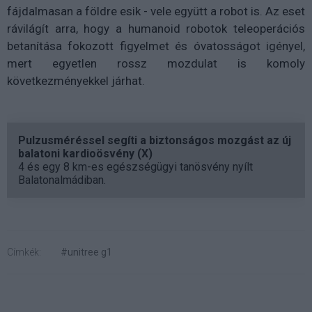
fájdalmasan a földre esik - vele együtt a robot is. Az eset
rávilágít arra, hogy a humanoid robotok teleoperációs
betanítása fokozott figyelmet és óvatosságot igényel,
mert egyetlen rossz mozdulat is komoly
következményekkel járhat.
Pulzusméréssel segíti a biztonságos mozgást az új
balatoni kardioösvény (X)
4 és egy 8 km-es egészségügyi tanösvény nyílt
Balatonalmádiban.
Címkék:
#unitree g1