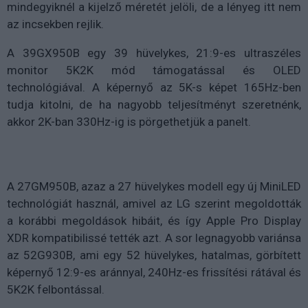
mindegyiknél a kijelző méretét jelöli, de a lényeg itt nem
az incsekben rejlik.
A 39GX950B egy 39 hüvelykes, 21:9-es ultraszéles
monitor 5K2K mód támogatással és OLED
technológiával. A képernyő az 5K-s képet 165Hz-ben
tudja kitolni, de ha nagyobb teljesítményt szeretnénk,
akkor 2K-ban 330Hz-ig is pörgethetjük a panelt.
A 27GM950B, azaz a 27 hüvelykes modell egy új MiniLED
technológiát használ, amivel az LG szerint megoldották
a korábbi megoldások hibáit, és így Apple Pro Display
XDR kompatibilissé tették azt. A sor legnagyobb variánsa
az 52G930B, ami egy 52 hüvelykes, hatalmas, görbített
képernyő 12:9-es aránnyal, 240Hz-es frissítési rátával és
5K2K felbontással.