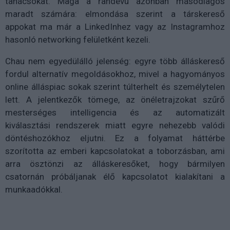
tanácsokat. Maga a randevú azonban másodlagos
maradt számára: elmondása szerint a társkereső
appokat ma már a LinkedInhez vagy az Instagramhoz
hasonló networking felületként kezeli.
Chau nem egyedülálló jelenség: egyre több álláskereső
fordul alternatív megoldásokhoz, mivel a hagyományos
online álláspiac sokak szerint túlterhelt és személytelen
lett. A jelentkezők tömege, az önéletrajzokat szűrő
mesterséges intelligencia és az automatizált
kiválasztási rendszerek miatt egyre nehezebb valódi
döntéshozókhoz eljutni. Ez a folyamat háttérbe
szorította az emberi kapcsolatokat a toborzásban, ami
arra ösztönzi az álláskeresőket, hogy bármilyen
csatornán próbáljanak élő kapcsolatot kialakítani a
munkaadókkal.