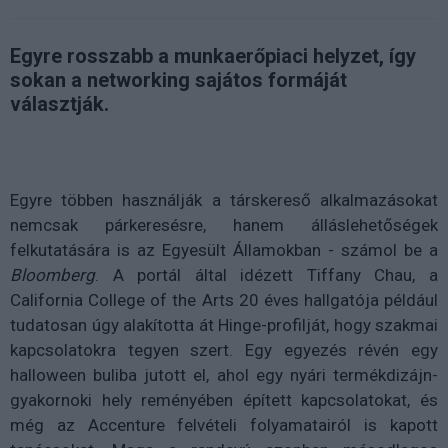
Egyre rosszabb a munkaerőpiaci helyzet, így
sokan a networking sajátos formáját
választják.
Egyre többen használják a társkereső alkalmazásokat
nemcsak párkeresésre, hanem álláslehetőségek
felkutatására is az Egyesült Államokban - számol be a
Bloomberg
. A portál által idézett Tiffany Chau, a
California College of the Arts 20 éves hallgatója például
tudatosan úgy alakította át Hinge-profilját, hogy szakmai
kapcsolatokra tegyen szert. Egy egyezés révén egy
halloween buliba jutott el, ahol egy nyári termékdizájn-
gyakornoki hely reményében épített kapcsolatokat, és
még az Accenture felvételi folyamatairól is kapott