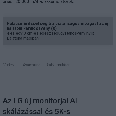
óriási, 20 000 mAh-s akkumulátorok.
Pulzusméréssel segíti a biztonságos mozgást az új
balatoni kardioösvény (X)
4 és egy 8 km-es egészségügyi tanösvény nyílt
Balatonalmádiban.
Címkék:
#samsung
#akkumulátor
Az LG új monitorjai AI
skálázással és 5K-s