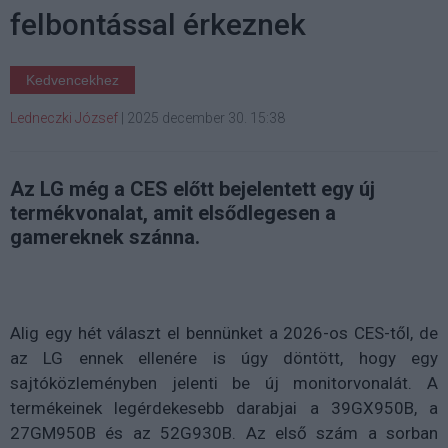
felbontással érkeznek
Kedvencekhez
Ledneczki József
|
2025 december 30. 15:38
Az LG még a CES előtt bejelentett egy új
termékvonalat, amit elsődlegesen a
gamereknek szánna.
Alig egy hét választ el bennünket a 2026-os CES-től, de
az LG ennek ellenére is úgy döntött, hogy egy
sajtóközleményben jelenti be új monitorvonalát. A
termékeinek legérdekesebb darabjai a 39GX950B, a
27GM950B és az 52G930B. Az első szám a sorban