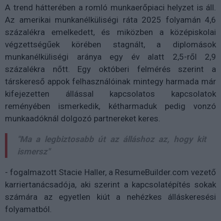
A trend hátterében a romló munkaerőpiaci helyzet is áll.
Az amerikai munkanélküliségi ráta 2025 folyamán 4,6
százalékra emelkedett, és miközben a középiskolai
végzettségűek körében stagnált, a diplomások
munkanélküliségi aránya egy év alatt 2,5-ről 2,9
százalékra nőtt. Egy októberi felmérés szerint a
társkereső appok felhasználóinak mintegy harmada már
kifejezetten állással kapcsolatos kapcsolatok
reményében ismerkedik, kétharmaduk pedig vonzó
munkaadóknál dolgozó partnereket keres.
"Ma a legbiztosabb út az álláshoz az, hogy kit
ismersz"
- fogalmazott Stacie Haller, a ResumeBuilder.com vezető
karriertanácsadója, aki szerint a kapcsolatépítés sokak
számára az egyetlen kiút a nehézkes álláskeresési
folyamatból.