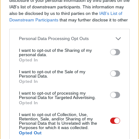
disclosure of your personal information by third parties on the
IAB’s list of downstream participants. This information may
also be disclosed by us to third parties on the
IAB’s List of
Downstream Participants
that may further disclose it to other
Pulzusméréssel segíti a biztonságos mozgást az új
third parties.
balatoni kardioösvény (X)
4 és egy 8 km-es egészségügyi tanösvény nyílt
Please note that this website/app uses one or more Google
Personal Data Processing Opt Outs
Balatonalmádiban.
services and may gather and store information including but
not limited to your visit or usage behaviour. You may click to
I want to opt-out of the Sharing of my
personal data.
grant or deny consent to Google and its third-party tags to
Opted In
use your data for below specified purposes in below Google
consent section.
I want to opt-out of the Sale of my
Címkék:
#lg
#canvas tv
#vászon
Personal Data.
Opted In
I want to opt-out of processing my
Personal Data for Targeted Advertising.
Opted In
Bevezetheti az Apple car key
I want to opt-out of Collection, Use,
Retention, Sale, and/or Sharing of my
Personal Data that Is Unrelated with the
funkció támogatását a Tesla
Purposes for which it was collected.
Opted Out