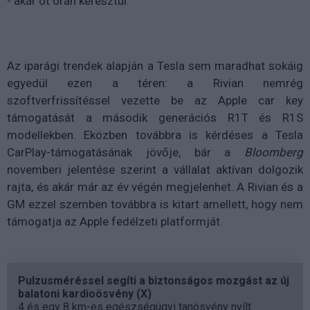
- akár öt órán keresztül.
Az iparági trendek alapján a Tesla sem maradhat sokáig
egyedül ezen a téren: a Rivian nemrég
szoftverfrissítéssel vezette be az Apple car key
támogatását a második generációs R1T és R1S
modellekben. Eközben továbbra is kérdéses a Tesla
CarPlay-támogatásának jövője, bár a
Bloomberg
novemberi jelentése szerint a vállalat aktívan dolgozik
rajta, és akár már az év végén megjelenhet. A Rivian és a
GM ezzel szemben továbbra is kitart amellett, hogy nem
támogatja az Apple fedélzeti platformját.
Pulzusméréssel segíti a biztonságos mozgást az új
balatoni kardioösvény (X)
4 és egy 8 km-es egészségügyi tanösvény nyílt