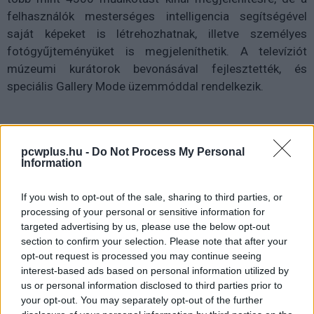
felhasználók mesterséges intelligencia segítségével
saját képeket is létrehozhatnak, illetve személyes
fotógyűjteményüket is megjeleníthetik. A televíziót
múzeumi kurátorok bevonásával fejlesztették, és
speciális Gallery Mode üzemmóddal rendelkezik.
A Gallery Mode a fényerőt és a színeket úgy
pcwplus.hu -
Do Not Process My Personal
Information
optimalizálja, hogy az alkotások textúrája minél
élethűbben jelenjen meg. A készülék képes csökkenteni a
If you wish to opt-out of the sale, sharing to third parties, or
tükröződést és a becsillanást, valamint automatikusan
processing of your personal or sensitive information for
igazítja a képbeállításokat a környezeti fény
targeted advertising by us, please use the below opt-out
változásaihoz a nap folyamán. Bár az LG korábban is
section to confirm your selection. Please note that after your
opt-out request is processed you may continue seeing
kínált művészet ihlette televíziókat - például a 2020-as
interest-based ads based on personal information utilized by
LG GX OLED modellt -, az új Gallery TV dedikált
us or personal information disclosed to third parties prior to
funkcióival közvetlen versenytársává válhat a Samsung
your opt-out. You may separately opt-out of the further
The Frame és a Hisense CanvasTV készülékeinek.