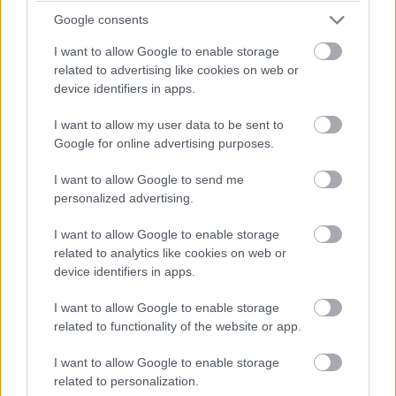
Google consents
Kedvencekhez
I want to allow Google to enable storage
Kelemen Richárd
|
2025 december 30. 21:34
related to advertising like cookies on web or
device identifiers in apps.
Jelenleg csak a Tesla alkalmazáson keresztül
I want to allow my user data to be sent to
megoldható a telefonos nyitás, de ez
Google for online advertising purposes.
hamarosan változhat.
I want to allow Google to send me
personalized advertising.
I want to allow Google to enable storage
A Tesla alkalmazás legfrissebb verziójában elrejtett kód
related to analytics like cookies on web or
alapján a gyártó bővíteni készül a telefonos kulcs
device identifiers in apps.
funkciót, amely akár az Apple saját, az Apple Walletbe
I want to allow Google to enable storage
épített autókulcs-megoldásának támogatását is
related to functionality of the website or app.
magában foglalhatja. A
Not A Tesla App
beszámolója
szerint az első megvalósítás elsősorban a kínai piacot
I want to allow Google to enable storage
célozza, a Huawei HarmonyOS ökoszisztémájára
related to personalization.