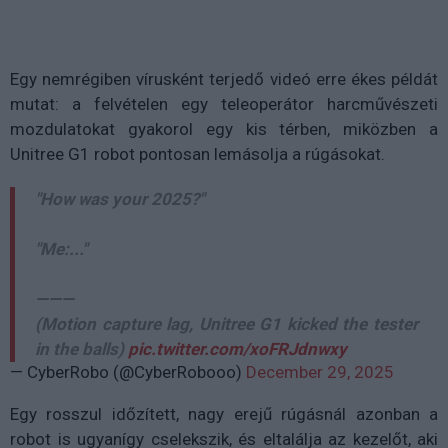
Egy nemrégiben vírusként terjedő videó erre ékes példát
mutat: a felvételen egy teleoperátor harcművészeti
mozdulatokat gyakorol egy kis térben, miközben a
Unitree G1 robot pontosan lemásolja a rúgásokat.
"How was your 2025?"
"Me:..."
———
(Motion capture lag, Unitree G1 kicked the tester
in the balls)
pic.twitter.com/xoFRJdnwxy
— CyberRobo (@CyberRobooo)
December 29, 2025
Egy rosszul időzített, nagy erejű rúgásnál azonban a
robot is ugyanígy cselekszik, és eltalálja az kezelőt, aki