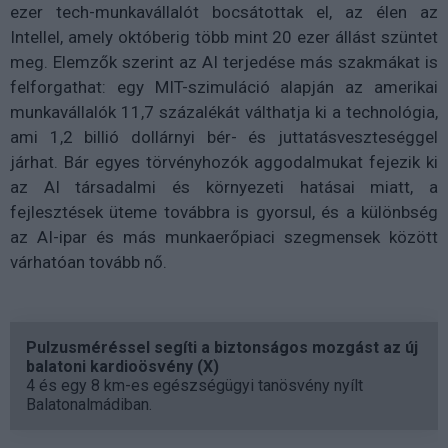
ezer tech-munkavállalót bocsátottak el, az élen az
Intellel, amely októberig több mint 20 ezer állást szüntet
meg. Elemzők szerint az AI terjedése más szakmákat is
felforgathat: egy MIT-szimuláció alapján az amerikai
munkavállalók 11,7 százalékát válthatja ki a technológia,
ami 1,2 billió dollárnyi bér- és juttatásveszteséggel
járhat. Bár egyes törvényhozók aggodalmukat fejezik ki
az AI társadalmi és környezeti hatásai miatt, a
fejlesztések üteme továbbra is gyorsul, és a különbség
az AI-ipar és más munkaerőpiaci szegmensek között
várhatóan tovább nő.
Pulzusméréssel segíti a biztonságos mozgást az új
balatoni kardioösvény (X)
4 és egy 8 km-es egészségügyi tanösvény nyílt
Balatonalmádiban.