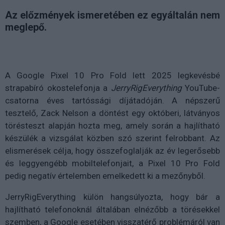
Az előzmények ismeretében ez egyáltalán nem
meglepő.
A Google Pixel 10 Pro Fold lett 2025 legkevésbé
strapabíró okostelefonja a
JerryRigEverything
YouTube-
csatorna éves tartóssági díjátadóján. A népszerű
tesztelő, Zack Nelson a döntést egy októberi, látványos
törésteszt alapján hozta meg, amely során a hajlítható
készülék a vizsgálat közben szó szerint felrobbant. Az
elismerések célja, hogy összefoglalják az év legerősebb
és leggyengébb mobiltelefonjait, a Pixel 10 Pro Fold
pedig negatív értelemben emelkedett ki a mezőnyből.
JerryRigEverything külön hangsúlyozta, hogy bár a
hajlítható telefonoknál általában elnézőbb a törésekkel
szemben, a Google esetében visszatérő problémáról van