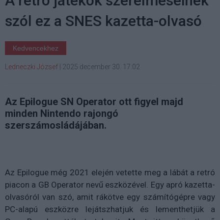
A retró játékok szerelmeseinek
szól ez a SNES kazetta-olvasó
Kedvencekhez
Ledneczki József
|
2025 december 30. 17:02
Az Epilogue SN Operator ott figyel majd
minden Nintendo rajongó
szerszámosládájában.
Az Epilogue még 2021 elején vetette meg a lábát a retró
piacon a GB Operator nevű eszközével. Egy apró kazetta-
olvasóról van szó, amit rákötve egy számítógépre vagy
PC-alapú eszközre lejátszhatjuk és lementhetjük a