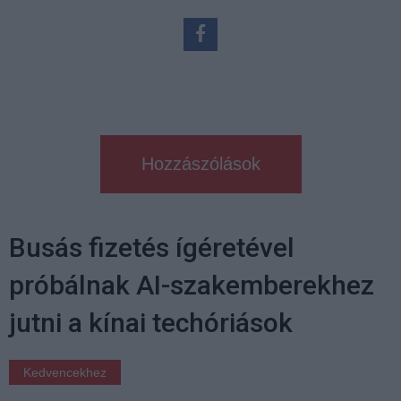
Hozzászólások
Busás fizetés ígéretével
próbálnak AI-szakemberekhez
jutni a kínai techóriások
Kedvencekhez