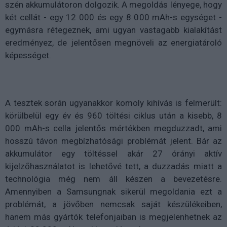
szén akkumulátoron dolgozik. A megoldás lényege, hogy
két cellát - egy 12 000 és egy 8 000 mAh-s egységet -
egymásra rétegeznek, ami ugyan vastagabb kialakítást
eredményez, de jelentősen megnöveli az energiatároló
képességet.
A tesztek során ugyanakkor komoly kihívás is felmerült:
körülbelül egy év és 960 töltési ciklus után a kisebb, 8
000 mAh-s cella jelentős mértékben megduzzadt, ami
hosszú távon megbízhatósági problémát jelent. Bár az
akkumulátor egy töltéssel akár 27 órányi aktív
kijelzőhasználatot is lehetővé tett, a duzzadás miatt a
technológia még nem áll készen a bevezetésre.
Amennyiben a Samsungnak sikerül megoldania ezt a
problémát, a jövőben nemcsak saját készülékeiben,
hanem más gyártók telefonjaiban is megjelenhetnek az