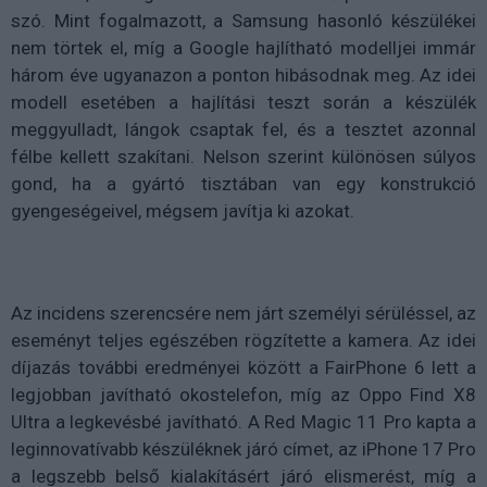
szó. Mint fogalmazott, a Samsung hasonló készülékei
nem törtek el, míg a Google hajlítható modelljei immár
három éve ugyanazon a ponton hibásodnak meg. Az idei
modell esetében a hajlítási teszt során a készülék
meggyulladt, lángok csaptak fel, és a tesztet azonnal
félbe kellett szakítani. Nelson szerint különösen súlyos
gond, ha a gyártó tisztában van egy konstrukció
gyengeségeivel, mégsem javítja ki azokat.
Az incidens szerencsére nem járt személyi sérüléssel, az
eseményt teljes egészében rögzítette a kamera. Az idei
díjazás további eredményei között a FairPhone 6 lett a
legjobban javítható okostelefon, míg az Oppo Find X8
Ultra a legkevésbé javítható. A Red Magic 11 Pro kapta a
leginnovatívabb készüléknek járó címet, az iPhone 17 Pro
a legszebb belső kialakításért járó elismerést, míg a