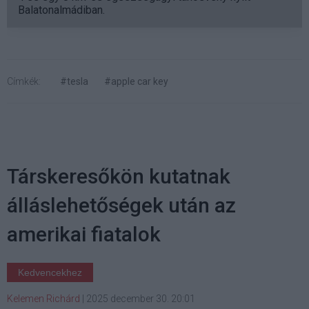
Balatonalmádiban.
Címkék:
#tesla
#apple car key
Társkeresőkön kutatnak
álláslehetőségek után az
amerikai fiatalok
Kedvencekhez
Kelemen Richárd
|
2025 december 30. 20:01