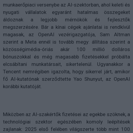
munkaerőpiaci versenybe az AI-szektorban, ahol keleti és
nyugati vállalatok egyaránt hatalmas összegeket
áldoznak a legjobb mérnökök és fejlesztők
megszerzésére. Bár a kínai cégek ajánlatai is rendkívül
magasak, az OpenAI vezérigazgatója, Sam Altman
szerint a Meta ennél is tovább megy: állítása szerint a
közösségimédia-óriás akár 100 millió dolláros
bónuszokkal és még magasabb fizetésekkel próbálta
elcsábítani munkatársait, sikertelenül. Ugyanakkor a
Tencent nemrégiben igazolta, hogy sikerrel járt, amikor
fő AI-kutatónak szerződtette Yao Shunyut, az OpenAI
korábbi kutatóját.
Miközben az AI-szakértők fizetései az egekbe szöknek, a
technológiai szektor egészében komoly leépítések
zajlanak: 2025 első felében világszerte több mint 100