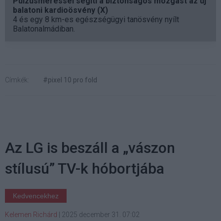
Pulzusméréssel segíti a biztonságos mozgást az új
balatoni kardioösvény (X)
4 és egy 8 km-es egészségügyi tanösvény nyílt
Balatonalmádiban.
Címkék:
#pixel 10 pro fold
Az LG is beszáll a „vászon
stílusú” TV-k hóbortjába
Kedvencekhez
Kelemen Richárd
|
2025 december 31. 07:02