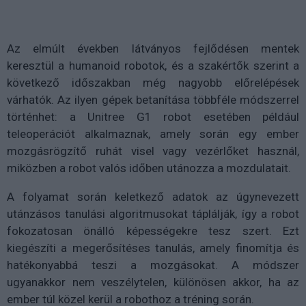
Az elmúlt években látványos fejlődésen mentek
keresztül a humanoid robotok, és a szakértők szerint a
következő időszakban még nagyobb előrelépések
várhatók. Az ilyen gépek betanítása többféle módszerrel
történhet: a Unitree G1 robot esetében például
teleoperációt alkalmaznak, amely során egy ember
mozgásrögzítő ruhát visel vagy vezérlőket használ,
miközben a robot valós időben utánozza a mozdulatait.
A folyamat során keletkező adatok az úgynevezett
utánzásos tanulási algoritmusokat táplálják, így a robot
fokozatosan önálló képességekre tesz szert. Ezt
kiegészíti a megerősítéses tanulás, amely finomítja és
hatékonyabbá teszi a mozgásokat. A módszer
ugyanakkor nem veszélytelen, különösen akkor, ha az
ember túl közel kerül a robothoz a tréning során.