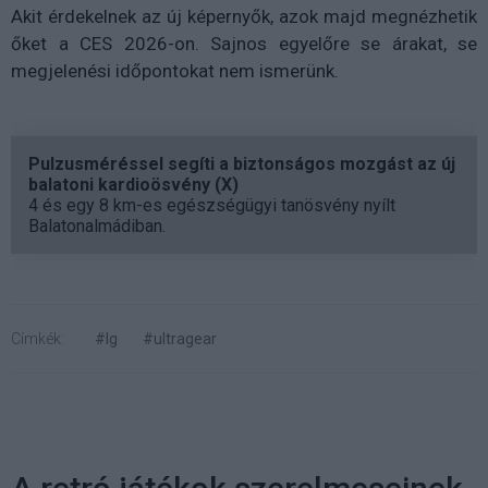
Akit érdekelnek az új képernyők, azok majd megnézhetik
őket a CES 2026-on. Sajnos egyelőre se árakat, se
megjelenési időpontokat nem ismerünk.
Pulzusméréssel segíti a biztonságos mozgást az új
balatoni kardioösvény (X)
4 és egy 8 km-es egészségügyi tanösvény nyílt
Balatonalmádiban.
Címkék:
#lg
#ultragear