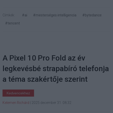
Címkék:
#ai
#mesterséges intelligencia
#bytedance
#tencent
A Pixel 10 Pro Fold az év
legkevésbé strapabíró telefonja
a téma szakértője szerint
Kedvencekhez
Kelemen Richárd
|
2025 december 31. 08:32