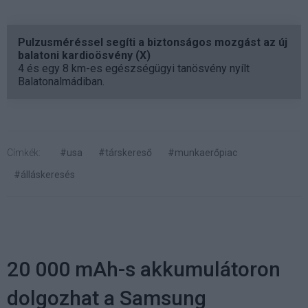
Pulzusméréssel segíti a biztonságos mozgást az új
balatoni kardioösvény (X)
4 és egy 8 km-es egészségügyi tanösvény nyílt
Balatonalmádiban.
Címkék:
#usa
#társkereső
#munkaerőpiac
#álláskeresés
20 000 mAh-s akkumulátoron
dolgozhat a Samsung