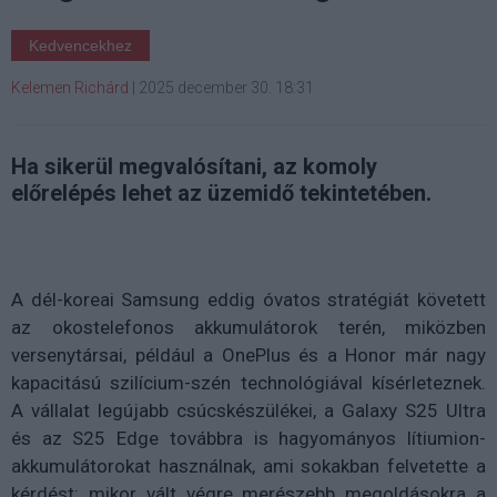
Kedvencekhez
Kelemen Richárd
|
2025 december 30. 18:31
Ha sikerül megvalósítani, az komoly
előrelépés lehet az üzemidő tekintetében.
A dél-koreai Samsung eddig óvatos stratégiát követett
az okostelefonos akkumulátorok terén, miközben
versenytársai, például a OnePlus és a Honor már nagy
kapacitású szilícium-szén technológiával kísérleteznek.
A vállalat legújabb csúcskészülékei, a Galaxy S25 Ultra
és az S25 Edge továbbra is hagyományos lítiumion-
akkumulátorokat használnak, ami sokakban felvetette a
kérdést: mikor vált végre merészebb megoldásokra a