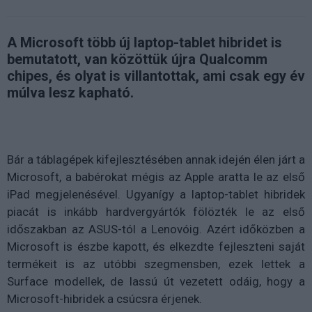
A Microsoft több új laptop-tablet hibridet is
bemutatott, van közöttük újra Qualcomm
chipes, és olyat is villantottak, ami csak egy év
múlva lesz kapható.
Bár a táblagépek kifejlesztésében annak idején élen járt a
Microsoft, a babérokat mégis az Apple aratta le az első
iPad megjelenésével. Ugyanígy a laptop-tablet hibridek
piacát is inkább hardvergyártók fölözték le az első
időszakban az ASUS-tól a Lenovóig. Azért időközben a
Microsoft is észbe kapott, és elkezdte fejleszteni saját
termékeit is az utóbbi szegmensben, ezek lettek a
Surface modellek, de lassú út vezetett odáig, hogy a
Microsoft-hibridek a csúcsra érjenek.