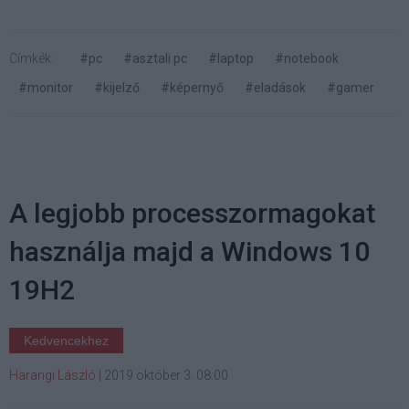
Címkék:
#pc
#asztali pc
#laptop
#notebook
#monitor
#kijelző
#képernyő
#eladások
#gamer
A legjobb processzormagokat
használja majd a Windows 10
19H2
Kedvencekhez
Harangi László
|
2019 október 3. 08:00