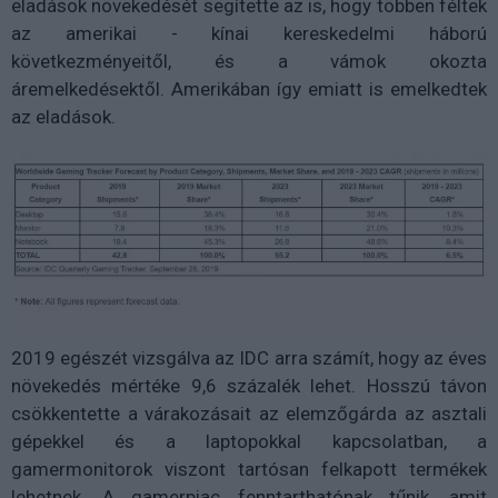
eladások növekedését segítette az is, hogy többen féltek
az amerikai - kínai kereskedelmi háború
következményeitől, és a vámok okozta
áremelkedésektől. Amerikában így emiatt is emelkedtek
az eladások.
2019 egészét vizsgálva az IDC arra számít, hogy az éves
növekedés mértéke 9,6 százalék lehet. Hosszú távon
csökkentette a várakozásait az elemzőgárda az asztali
gépekkel és a laptopokkal kapcsolatban, a
gamermonitorok viszont tartósan felkapott termékek
lehetnek. A gamerpiac fenntarthatónak tűnik, amit