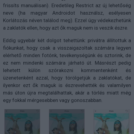
frissíts manuálisan). Eredetileg Restrict az új lehetőség
neve (ha magyar Androidot használsz, esélyesen
Korlátozás néven találod meg). Ezzel úgy védekezhetünk
a zaklatók ellen, hogy azt ők maguk nem is veszik észre.
Eddig ugyebár két dolgot tehettünk: privátra állítottuk a
fiókunkat, hogy csak a visszaigazoltak számára legyen
elérhető minden fotónk, tevékenységünk és sztorink, de
ez nem mindenki számára járható út. Másrészt pedig
lehetett külön szórakozni kommentenként és
üzenetenként azzal, hogy törölgetjük a zaklatókat, de
ilyenkor ezt ők maguk is észrevehették és valamilyen
más úton újra megtalálhattak, akár a törlés miatt még
egy fokkal mérgesebben vagy gonoszabban.