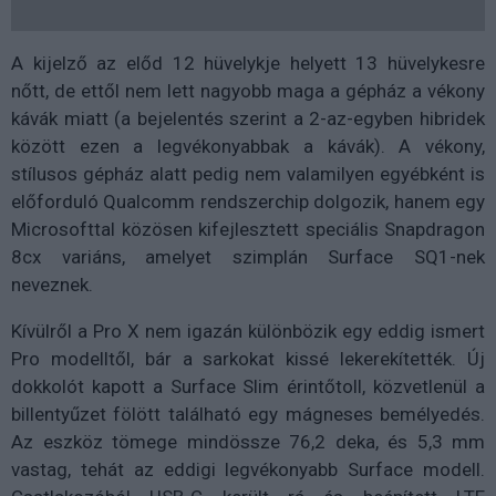
A kijelző az előd 12 hüvelykje helyett 13 hüvelykesre
nőtt, de ettől nem lett nagyobb maga a gépház a vékony
kávák miatt (a bejelentés szerint a 2-az-egyben hibridek
között ezen a legvékonyabbak a kávák). A vékony,
stílusos gépház alatt pedig nem valamilyen egyébként is
előforduló Qualcomm rendszerchip dolgozik, hanem egy
Microsofttal közösen kifejlesztett speciális Snapdragon
8cx variáns, amelyet szimplán Surface SQ1-nek
neveznek.
Kívülről a Pro X nem igazán különbözik egy eddig ismert
Pro modelltől, bár a sarkokat kissé lekerekítették. Új
dokkolót kapott a Surface Slim érintőtoll, közvetlenül a
billentyűzet fölött található egy mágneses bemélyedés.
Az eszköz tömege mindössze 76,2 deka, és 5,3 mm
vastag, tehát az eddigi legvékonyabb Surface modell.