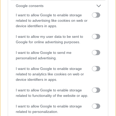
Edition GPU is befért. Ezt a sorozatot a világ jelenlegi
Google consents
leggyorsabb laptopjaként hirdetik, de az extrái se
I want to allow Google to enable storage
rosszak: 1,33 milliméteres billentyűút a kényelmes
related to advertising like cookies on web or
gépelésért, 20 százalékkal megnövelt üveg tapipad, USB-
device identifiers in apps.
A és USB-C portok, gyorstöltés, amivel egy óra alatt 80
százalékra pumpálhatjuk fel az akkut, fejlesztett
I want to allow my user data to be sent to
webkamera, OmniSonic hangszórók, valamint dupla
Google for online advertising purposes.
mikrofon, amik távolról is tisztán érzékelik a hangot. A
I want to allow Google to send me
kisebbik modell kezdőára 1000, a nagyobbiké 1200
personalized advertising.
dollár.
I want to allow Google to enable storage
related to analytics like cookies on web or
device identifiers in apps.
I want to allow Google to enable storage
related to functionality of the website or app.
I want to allow Google to enable storage
related to personalization.