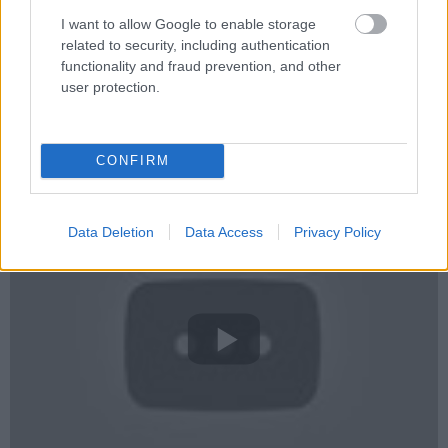
I want to allow Google to enable storage
related to security, including authentication
functionality and fraud prevention, and other
user protection.
A Pro X mellé érkezik egy Pro 7 változat is, ebben szintén
a legújabb generációs Intel processzorokat találjuk
egész napos akku, USB-A és USB-C portok mellett, 750
CONFIRM
dolláros kezdőáron.
Data Deletion
Data Access
Privacy Policy