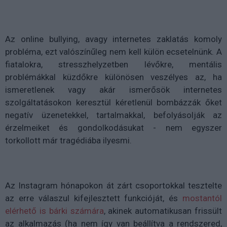
Az online bullying, avagy internetes zaklatás komoly
probléma, ezt valószínűleg nem kell külön ecsetelnünk. A
fiatalokra, stresszhelyzetben lévőkre, mentális
problémákkal küzdőkre különösen veszélyes az, ha
ismeretlenek vagy akár ismerősök internetes
szolgáltatásokon keresztül kéretlenül bombázzák őket
negatív üzenetekkel, tartalmakkal, befolyásolják az
érzelmeiket és gondolkodásukat - nem egyszer
torkollott már tragédiába ilyesmi.
Az Instagram hónapokon át zárt csoportokkal tesztelte
az erre válaszul kifejlesztett funkcióját, és
mostantól
elérhető is bárki számára
, akinek automatikusan frissült
az alkalmazás (ha nem így van beállítva a rendszered,