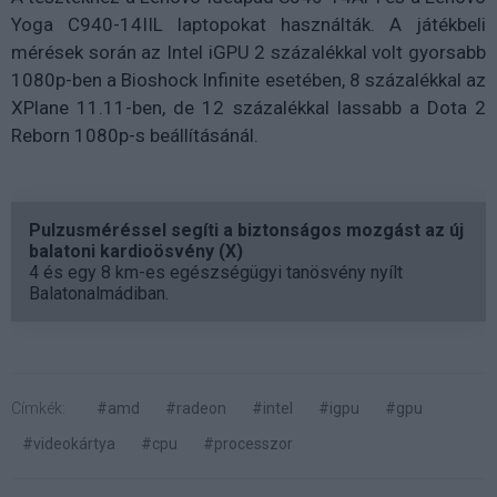
Yoga C940-14IIL laptopokat használták. A játékbeli
mérések során az Intel iGPU 2 százalékkal volt gyorsabb
1080p-ben a Bioshock Infinite esetében, 8 százalékkal az
XPlane 11.11-ben, de 12 százalékkal lassabb a Dota 2
Reborn 1080p-s beállításánál.
Pulzusméréssel segíti a biztonságos mozgást az új
balatoni kardioösvény (X)
4 és egy 8 km-es egészségügyi tanösvény nyílt
Balatonalmádiban.
Címkék:
#amd
#radeon
#intel
#igpu
#gpu
#videokártya
#cpu
#processzor