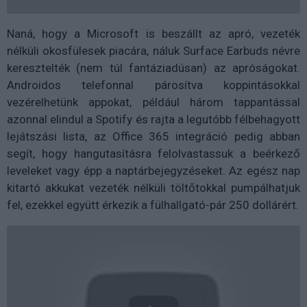
Naná, hogy a Microsoft is beszállt az apró, vezeték
nélküli okosfülesek piacára, náluk Surface Earbuds névre
keresztelték (nem túl fantáziadúsan) az apróságokat.
Androidos telefonnal párosítva koppintásokkal
vezérelhetünk appokat, például három tappantással
azonnal elindul a Spotify és rajta a legutóbb félbehagyott
lejátszási lista, az Office 365 integráció pedig abban
segít, hogy hangutasításra felolvastassuk a beérkező
leveleket vagy épp a naptárbejegyzéseket. Az egész nap
kitartó akkukat vezeték nélküli töltőtokkal pumpálhatjuk
fel, ezekkel együtt érkezik a fülhallgató-pár 250 dollárért.