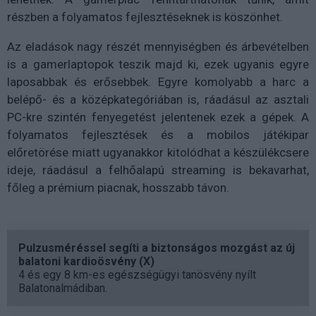
részben a folyamatos fejlesztéseknek is köszönhet.
Az eladások nagy részét mennyiségben és árbevételben
is a gamerlaptopok teszik majd ki, ezek ugyanis egyre
laposabbak és erősebbek. Egyre komolyabb a harc a
belépő- és a középkategóriában is, ráadásul az asztali
PC-kre szintén fenyegetést jelentenek ezek a gépek. A
folyamatos fejlesztések és a mobilos játékipar
előretörése miatt ugyanakkor kitolódhat a készülékcsere
ideje, ráadásul a felhőalapú streaming is bekavarhat,
főleg a prémium piacnak, hosszabb távon.
Pulzusméréssel segíti a biztonságos mozgást az új
balatoni kardioösvény (X)
4 és egy 8 km-es egészségügyi tanösvény nyílt
Balatonalmádiban.