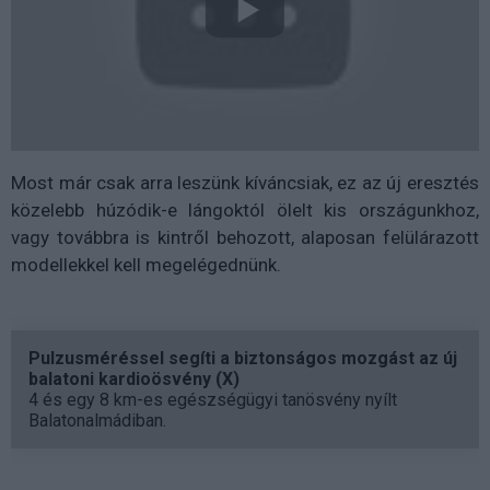
Most már csak arra leszünk kíváncsiak, ez az új eresztés
közelebb húzódik-e lángoktól ölelt kis országunkhoz,
vagy továbbra is kintről behozott, alaposan felülárazott
modellekkel kell megelégednünk.
Pulzusméréssel segíti a biztonságos mozgást az új
balatoni kardioösvény (X)
4 és egy 8 km-es egészségügyi tanösvény nyílt
Balatonalmádiban.