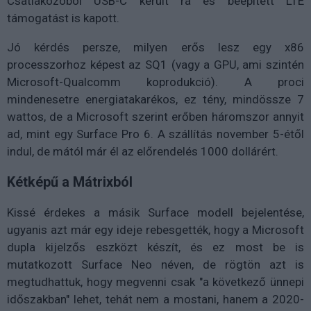
Csatlakozóból USB-C került rá és beépített LTE
támogatást is kapott.
Jó kérdés persze, milyen erős lesz egy x86
processzorhoz képest az SQ1 (vagy a GPU, ami szintén
Microsoft-Qualcomm koprodukció). A proci
mindenesetre energiatakarékos, ez tény, mindössze 7
wattos, de a Microsoft szerint erőben háromszor annyit
ad, mint egy Surface Pro 6. A szállítás november 5-étől
indul, de mától már él az előrendelés 1000 dollárért.
Kétképű a Mátrixból
Kissé érdekes a másik Surface modell bejelentése,
ugyanis azt már egy ideje rebesgették, hogy a Microsoft
dupla kijelzős eszközt készít, és ez most be is
mutatkozott Surface Neo néven, de rögtön azt is
megtudhattuk, hogy megvenni csak "a következő ünnepi
időszakban" lehet, tehát nem a mostani, hanem a 2020-