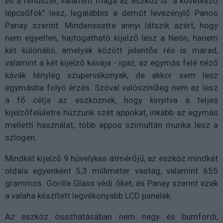
és a rendszer, valamint maga az eszköz is "a következő
lépcsőfok" lesz, legalábbis a demót levezénylő Panos
Panay szerint. Mindenesetre annyi látszik azért, hogy
nem egyetlen, hajtogatható kijelző lesz a Neón, hanem
két különálló, amelyek között jelentős rés is marad,
valamint a két kijelző kávája - igaz, az egymás felé néző
kávák tényleg szupervékonyak, de akkor sem lesz
egymásba folyó érzés. Szóval valószínűleg nem az lesz
a fő célja az eszköznek, hogy kinyitva a teljes
kijelzőfelületre húzzunk szét appokat, inkább az egymás
melletti használat, több appos szimultán munka lesz a
szlogen.
Mindkét kijelző 9 hüvelykes átmérőjű, az eszköz mindkét
oldala egyenként 5,3 milliméter vastag, valamint 655
grammos. Gorilla Glass védi őket, és Panay szerint ezek
a valaha készített legvékonyabb LCD panelek.
Az eszköz összhatásában nem nagy és bumfordi,