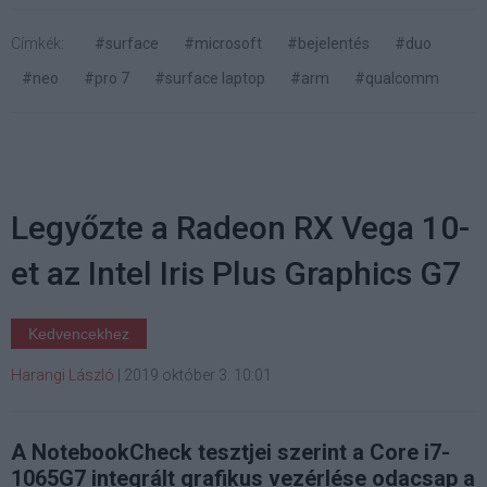
Címkék:
#surface
#microsoft
#bejelentés
#duo
#neo
#pro 7
#surface laptop
#arm
#qualcomm
Legyőzte a Radeon RX Vega 10-
et az Intel Iris Plus Graphics G7
Kedvencekhez
Harangi László
|
2019 október 3. 10:01
A NotebookCheck tesztjei szerint a Core i7-
1065G7 integrált grafikus vezérlése odacsap a