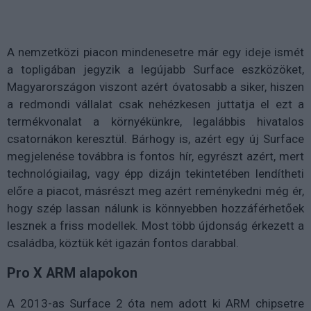
A nemzetközi piacon mindenesetre már egy ideje ismét
a topligában jegyzik a legújabb Surface eszközöket,
Magyarországon viszont azért óvatosabb a siker, hiszen
a redmondi vállalat csak nehézkesen juttatja el ezt a
termékvonalat a környékünkre, legalábbis hivatalos
csatornákon keresztül. Bárhogy is, azért egy új Surface
megjelenése továbbra is fontos hír, egyrészt azért, mert
technológiailag, vagy épp dizájn tekintetében lendítheti
előre a piacot, másrészt meg azért reménykedni még ér,
hogy szép lassan nálunk is könnyebben hozzáférhetőek
lesznek a friss modellek. Most több újdonság érkezett a
családba, köztük két igazán fontos darabbal.
Pro X ARM alapokon
A 2013-as Surface 2 óta nem adott ki ARM chipsetre