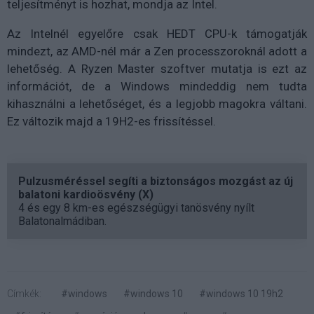
teljesítményt is hozhat, mondja az Intel.
Az Intelnél egyelőre csak HEDT CPU-k támogatják
mindezt, az AMD-nél már a Zen processzoroknál adott a
lehetőség. A Ryzen Master szoftver mutatja is ezt az
információt, de a Windows mindeddig nem tudta
kihasználni a lehetőséget, és a legjobb magokra váltani.
Ez változik majd a 19H2-es frissítéssel.
Pulzusméréssel segíti a biztonságos mozgást az új
balatoni kardioösvény (X)
4 és egy 8 km-es egészségügyi tanösvény nyílt
Balatonalmádiban.
Címkék:
#windows
#windows 10
#windows 10 19h2