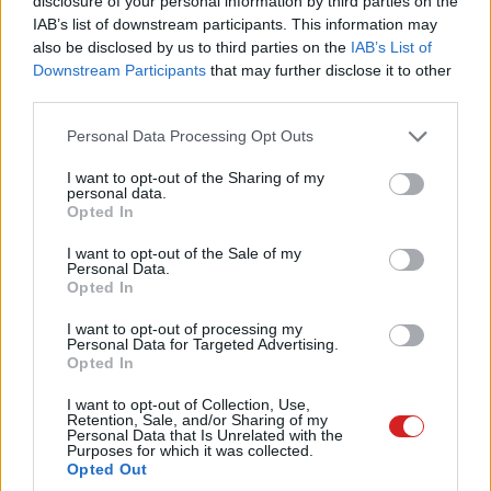
disclosure of your personal information by third parties on the
IAB’s list of downstream participants. This information may
also be disclosed by us to third parties on the
IAB’s List of
Downstream Participants
that may further disclose it to other
third parties.
Please note that this website/app uses one or more Google
Personal Data Processing Opt Outs
services and may gather and store information including but
not limited to your visit or usage behaviour. You may click to
I want to opt-out of the Sharing of my
personal data.
grant or deny consent to Google and its third-party tags to
Opted In
use your data for below specified purposes in below Google
consent section.
I want to opt-out of the Sale of my
Personal Data.
Opted In
Ésatöbbi
I want to opt-out of processing my
A különlegességeken kívül persze jött egy csomó olyan
Personal Data for Targeted Advertising.
Opted In
modell is, amely annyiban új, hogy az elődjénél egy
fokkal szebb, vékonyabb, gyorsabb, ahogy azt kell. A
I want to opt-out of Collection, Use,
Retention, Sale, and/or Sharing of my
Surface Laptop 3-ban 10. generációs Intel processzor
Personal Data that Is Unrelated with the
dolgozik, 13,5 hüvelykes a kijelzője, de van belőle 15
Purposes for which it was collected.
Opted Out
hüvelykes kiadás is, amibe már külön AMD Ryzen Surface