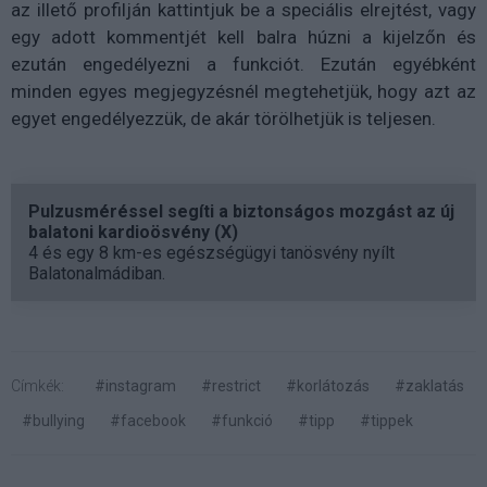
az illető profilján kattintjuk be a speciális elrejtést, vagy
egy adott kommentjét kell balra húzni a kijelzőn és
ezután engedélyezni a funkciót. Ezután egyébként
minden egyes megjegyzésnél megtehetjük, hogy azt az
egyet engedélyezzük, de akár törölhetjük is teljesen.
Pulzusméréssel segíti a biztonságos mozgást az új
balatoni kardioösvény (X)
4 és egy 8 km-es egészségügyi tanösvény nyílt
Balatonalmádiban.
Címkék:
#instagram
#restrict
#korlátozás
#zaklatás
#bullying
#facebook
#funkció
#tipp
#tippek