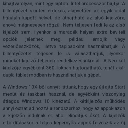
kihajtva olyan, mint egy laptop. Intel processzor hajtja. A
billentyűzet szintén érdekes, alapvetően az egyik oldal
hátulján kapott helyet, de áthajtható az alsó kijelzőre,
ahová mágnesesen rögzül. Nem teljesen fedi le az alsó
kijelzőt sem, ilyenkor a maradék helyen extra beviteli
opciók jelennek meg, például emojik vagy
vezérlőeszközök, illetve tapipadként használhatjuk. A
billentyűzetet teljesen le is választhatjuk, ilyenkor
mindkét kijelző teljesen rendelkezésünkre áll. A Neo két
kijelzője egyébként 360 fokban hajtogatható, tehát akár
dupla tablet módban is használhatjuk a gépet.
A Windows 10X-ből annyit láttunk, hogy egy újfajta Start
menüt és taskbart használ, de egyébként viszonylag
átlagos Windows 10 kinézetű. A kétkijelzős működés
annyi extrát ad hozzá a rendszerhez, hogy az appok azon
a kijelzőn indulnak el, ahol elindítjuk őket. A kijelzők
elfordításakor a teljes képernyős appok felveszik az új