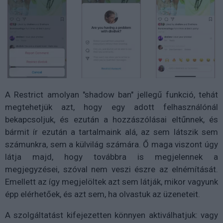
A Restrict amolyan "shadow ban" jellegű funkció, tehát
megtehetjük azt, hogy egy adott felhasználónál
bekapcsoljuk, és ezután a hozzászólásai eltűnnek, és
bármit ír ezután a tartalmaink alá, az sem látszik sem
számunkra, sem a külvilág számára. Ő maga viszont úgy
látja majd, hogy továbbra is megjelennek a
megjegyzései, szóval nem veszi észre az elnémítását.
Emellett az így megjelöltek azt sem látják, mikor vagyunk
épp elérhetőek, és azt sem, ha olvastuk az üzeneteit.
A szolgáltatást kifejezetten könnyen aktiválhatjuk: vagy