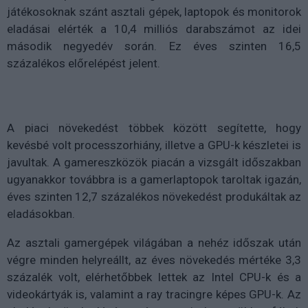
játékosoknak szánt asztali gépek, laptopok és monitorok
eladásai elérték a 10,4 milliós darabszámot az idei
második negyedév során. Ez éves szinten 16,5
százalékos előrelépést jelent.
A piaci növekedést többek között segítette, hogy
kevésbé volt processzorhiány, illetve a GPU-k készletei is
javultak. A gamereszközök piacán a vizsgált időszakban
ugyanakkor továbbra is a gamerlaptopok taroltak igazán,
éves szinten 12,7 százalékos növekedést produkáltak az
eladásokban.
Az asztali gamergépek világában a nehéz időszak után
végre minden helyreállt, az éves növekedés mértéke 3,3
százalék volt, elérhetőbbek lettek az Intel CPU-k és a
videokártyák is, valamint a ray tracingre képes GPU-k. Az