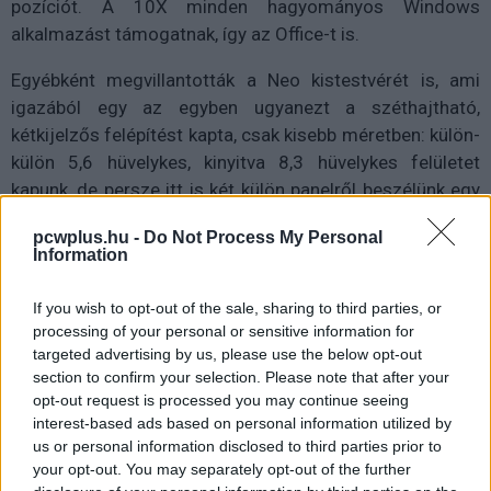
pozíciót. A 10X minden hagyományos Windows
alkalmazást támogatnak, így az Office-t is.
Egyébként megvillantották a Neo kistestvérét is, ami
igazából egy az egyben ugyanezt a széthajtható,
kétkijelzős felépítést kapta, csak kisebb méretben: külön-
külön 5,6 hüvelykes, kinyitva 8,3 hüvelykes felületet
kapunk, de persze itt is két külön panelről beszélünk egy
vékony "szünettel" a kettő között. Szintén csak 2020
pcwplus.hu -
Do Not Process My Personal
őszén érkezik majd, így az ára is ismeretlen, az viszont
Information
már elmond valamit, hogy Android fut rajta, és képes
hagyományos telefonhívásokat is kezelni - tehát bizony,
If you wish to opt-out of the sale, sharing to third parties, or
a Neóval ellentétben ez bizony egy telefon. Ez pedig
processing of your personal or sensitive information for
azért fontos, mert mióta a Microsoft kihátrált a teljes
targeted advertising by us, please use the below opt-out
section to confirm your selection. Please note that after your
katasztrófával végződő mobilos kalandozásaiból, ez az
opt-out request is processed you may continue seeing
első jele annak, hogy tényleg visszatérne a telefonok
interest-based ads based on personal information utilized by
piacára.
us or personal information disclosed to third parties prior to
your opt-out. You may separately opt-out of the further