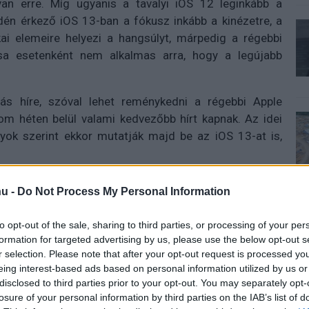
an erre. Míg ugyanis a tavalyi iOS 12 leginkább a
idén érkező iOS 13-ban a fókusz inkább a kinézetre, a
kai elemeire helyezi a hangsúlyt, márpedig a régebbi
ása esetenként nem alkalmas arra, hogy a legújabb
ás híre, szóval lehet reménykedni a régebbi Apple
om héten belül valami kedvezőbb hírt kapnak. Az idei
k szerint ekkor mutatják majd be az iOS 13-at is,
u -
Do Not Process My Personal Information
 új balatoni kardioösvény (X)
to opt-out of the sale, sharing to third parties, or processing of your per
atonalmádiban.
formation for targeted advertising by us, please use the below opt-out s
r selection. Please note that after your opt-out request is processed y
eing interest-based ads based on personal information utilized by us or
disclosed to third parties prior to your opt-out. You may separately opt-
frissítés
#wwdc
losure of your personal information by third parties on the IAB’s list of