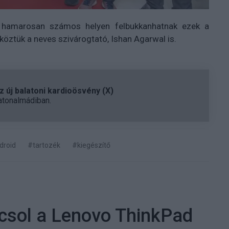
n hamarosan számos helyen felbukkanhatnak ezek a
 köztük a neves szivárogtató, Ishan Agarwal is.
 új balatoni kardioösvény (X)
atonalmádiban.
droid
#tartozék
#kiegészítő
csol a Lenovo ThinkPad