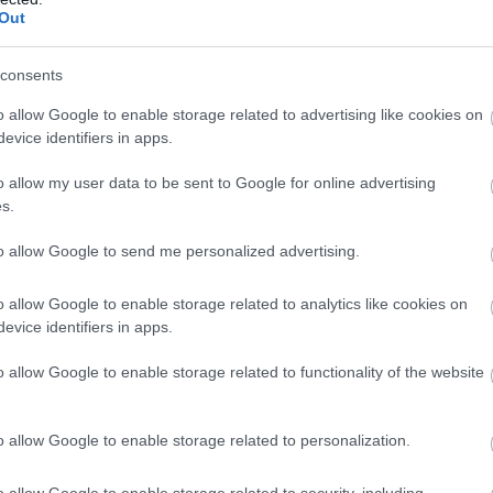
gével már úgy lehet Xiaomi okostelefont
Out
consents
o allow Google to enable storage related to advertising like cookies on
evice identifiers in apps.
, Manu Kumar Jain nemrég
bejelentette
, hogy Indiában az
s vásárolhatnak már Xiaomi okostelefonokat és az
o allow my user data to be sent to Google for online advertising
ilárusító automatákat telepített a cég, így a kólához
s.
 ezeken keresztül.
to allow Google to send me personalized advertising.
o allow Google to enable storage related to analytics like cookies on
evice identifiers in apps.
, és a Xiaomi termékei mellett Redmi és POCO márkájú
mb van powerbankeknek, Bluetooth-hangszóróknak,
o allow Google to enable storage related to functionality of the website
is. Készpénz mellett bankkártyával és hitelkártyával,
táknál.
o allow Google to enable storage related to personalization.
o allow Google to enable storage related to security, including