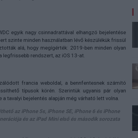
WDC egyik nagy csinnadrattával elhangzó bejelentése
mert szinte minden használatban lévő készülékük frissül
sztották alá, hogy megígérték: 2019-ben minden olyan
 legfrissebb rendszert, az iOS 13-at.
álódott francia weboldal, a bennfentesnek számító
ssíthető típusok körén. Szerintük ugyanis pár olyan
 a tavalyi bejelentés alapján még várható lett volna.
píthető az iPhone 5s, iPhone SE, iPhone 6 és iPhone
enerációja és az iPad Mini első és második sorozata