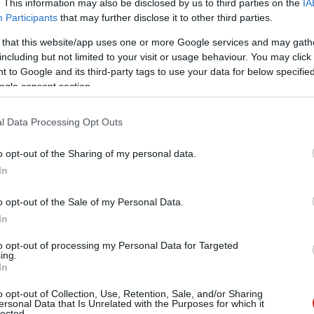
. This information may also be disclosed by us to third parties on the
IA
Participants
that may further disclose it to other third parties.
 that this website/app uses one or more Google services and may gath
including but not limited to your visit or usage behaviour. You may click 
 to Google and its third-party tags to use your data for below specifi
Tetszik
ogle consent section.
l Data Processing Opt Outs
zászólások
o opt-out of the Sharing of my personal data.
In
ával támad a Xiaomi
o opt-out of the Sale of my Personal Data.
In
to opt-out of processing my Personal Data for Targeted
ing.
In
o opt-out of Collection, Use, Retention, Sale, and/or Sharing
ersonal Data that Is Unrelated with the Purposes for which it
lected.