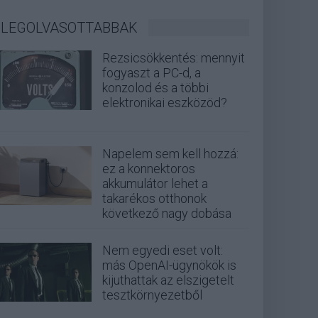
LEGOLVASOTTABBAK
Rezsicsökkentés: mennyit
fogyaszt a PC-d, a
konzolod és a többi
elektronikai eszközöd?
Napelem sem kell hozzá:
ez a konnektoros
akkumulátor lehet a
takarékos otthonok
következő nagy dobása
Nem egyedi eset volt:
más OpenAI-ügynökök is
kijuthattak az elszigetelt
tesztkörnyezetből