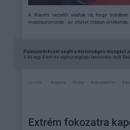
A Xiaomi vezetői utaltak rá, hogy Indiába
mobilautomaták - az ötletet többen értékelték,
Pulzusméréssel segíti a biztonságos mozgást az
4 és egy 8 km-es egészségügyi tanösvény nyílt Bal
Címkék:
#xiaomi
#india
#okostelefon
#an
Extrém fokozatra kap