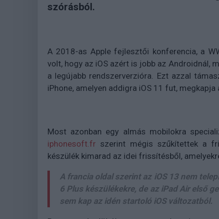
szórásból.
A 2018-as Apple fejlesztői konferencia, a W
volt, hogy az iOS azért is jobb az Androidnál, 
a legújabb rendszerverzióra. Ezt azzal táma
iPhone, amelyen addigra iOS 11 fut, megkapja a
Most azonban egy almás mobilokra specializ
iphonesoft.fr
szerint mégis szűkítettek a fri
készülék kimarad az idei frissítésből, amelyekre
A francia oldal szerint az iOS 13 nem tele
6 Plus készülékekre, de az iPad Air első g
sem kap az idén startoló iOS változatból.