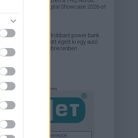
nézted a THQ Nordic
Digital Showcase 2026-ot
Felrobbant power bank
miatt égett ki egy autó
Debrecenben
Hirdetés