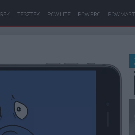
ÍREK
TESZTEK
PCW.LITE
PCW.PRO
PCW.MAST