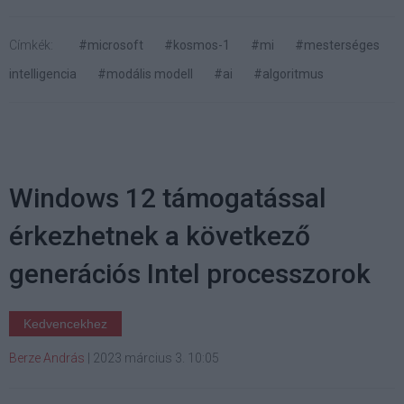
Címkék:
#microsoft
#kosmos-1
#mi
#mesterséges
intelligencia
#modális modell
#ai
#algoritmus
Windows 12 támogatással
érkezhetnek a következő
generációs Intel processzorok
Kedvencekhez
Berze András
|
2023 március 3. 10:05