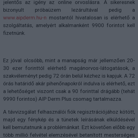
jelentős az igény az online orvoslásra. A sikeresnek
bizonyult próbaüzem lezárultával pedig a
www.aipderm.hu-n
mostantól hivatalosan is elérhető a
szolgáltatás, amelyért alkalmanként 9900 forintot kell
fizetnünk.
Ez jóval olcsóbb, mint a manapság már jellemzően 20-
30 ezer forinttól elérhető magánorvos-látogatások, a
szakvéleményt pedig 72 órán belül kézhez is kapjuk. A 72
órás határidő akár pihenőnapokról indulva is elérhető, ezt
a lehetőséget viszont csak a 90 forinttal drágább (tehát
9990 forintos) AIP Derm Plus csomag tartalmazza.
A távvizsgálat felhasználói fiók regisztrációjához kötött,
majd egy fénykép és a tünetek leírásának elküldésével
kell bemutatnunk a problémánkat. Ezt követően előbb egy
több millió felvétel elemzésével betanított mesterséges