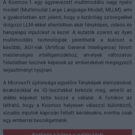
A Kosmos-1 egy úgynevezett multimodális nagy nyelvi
modell (Multimodal Large Language Modell, MLLM), ami
a gyakorlatban azt jelenti, hogy a kizárólag szövegekkel
dolgozó LLM-ekkel ellentétben akár fényképes, videós és
hangalapú inputokat is kezel. A kutatók szerint az ilyen
multimodális technológiák jelenthetik a kulcsot a
későbbi, AGI-nak (Artifical General Intelligence) hívott
mesterséges intelligenciákhoz, amelyek változatos
feladatban lesznek képesek az emberekével megegyező
teljesítményt nyújtani.
A Microsoft újdonsága egyelőre fényképek elemzésével,
kirakósokkal és IQ-tesztekkel birkózik meg, amiről az
alábbi képeket tette közzé a vállalat. A fotókon az
látható, hogy a Kosmos helyesen válaszol különböző,
vizuális inputok kapcsán feltett kérdésekre, mintha csak
egy emberrel beszélgetnénk.
Kattints a képre a galériáért!