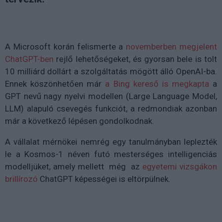
A Microsoft korán felismerte a
novemberben megjelent
ChatGPT-ben
rejlő lehetőségeket, és gyorsan bele is tolt
10 milliárd dollárt a szolgáltatás mögött álló OpenAI-ba.
Ennek köszönhetően már
a Bing kereső is megkapta
a
GPT nevű nagy nyelvi modellen (Large Language Model,
LLM) alapuló csevegés funkciót, a redmondiak azonban
már a következő lépésen gondolkodnak.
A vállalat mérnökei nemrég egy tanulmányban leplezték
le a Kosmos-1 néven futó mesterséges intelligenciás
modelljüket, amely mellett még az
egyetemi vizsgákon
brillírozó
ChatGPT képességei is eltörpülnek.