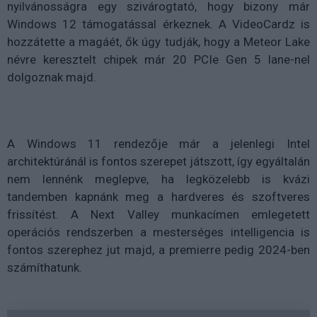
nyilvánosságra egy szivárogtató, hogy bizony már
Windows 12 támogatással érkeznek. A VideoCardz is
hozzátette a magáét, ők úgy tudják, hogy a Meteor Lake
névre keresztelt chipek már 20 PCIe Gen 5 lane-nel
dolgoznak majd.
A Windows 11 rendezője már a jelenlegi Intel
architektúránál is fontos szerepet játszott, így egyáltalán
nem lennénk meglepve, ha legközelebb is kvázi
tandemben kapnánk meg a hardveres és szoftveres
frissítést. A Next Valley munkacímen emlegetett
operációs rendszerben a mesterséges intelligencia is
fontos szerephez jut majd, a premierre pedig 2024-ben
számíthatunk.