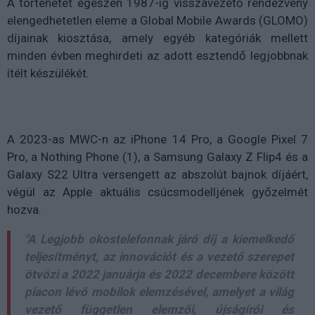
A történetét egészen 1987-ig visszavezető rendezvény
elengedhetetlen eleme a Global Mobile Awards (GLOMO)
díjainak kiosztása, amely egyéb kategóriák mellett
minden évben meghirdeti az adott esztendő legjobbnak
ítélt készülékét.
A 2023-as MWC-n az iPhone 14 Pro, a Google Pixel 7
Pro, a Nothing Phone (1), a Samsung Galaxy Z Flip4 és a
Galaxy S22 Ultra versengett az abszolút bajnok díjáért,
végül az Apple aktuális csúcsmodelljének győzelmét
hozva.
"A Legjobb okostelefonnak járó díj a kiemelkedő
teljesítményt, az innovációt és a vezető szerepet
ötvözi a 2022 januárja és 2022 decembere között
piacon lévő mobilok elemzésével, amelyet a világ
vezető független elemzői, újságírói és