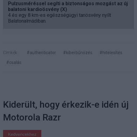
Pulzusméréssel segíti a biztonságos mozgást az új
balatoni kardioösvény (X)
4 és egy 8 km-es egészségügyi tanösvény nyílt
Balatonalmádiban.
Címkék:
#authenticator
#kiberbűnözés
#hitelesítés
#csalás
Kiderült, hogy érkezik-e idén új
Motorola Razr
Kedvencekhez