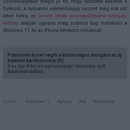
Összességében mégis jó hír, hogy tesztelni kezdték a
funkciót, a nyilvános elérhetőségig viszont még sok idő
lehet hátra, az
ismert hibák összegyűjtésére szolgáló
weblap
alapján ugyanis még számos bug mételyezi a
Windows 11 és az iPhone bimbózó románcát.
Pulzusméréssel segíti a biztonságos mozgást az új
balatoni kardioösvény (X)
4 és egy 8 km-es egészségügyi tanösvény nyílt
Balatonalmádiban.
Címkék:
#windows 11
#iphone
#ios
#phone link