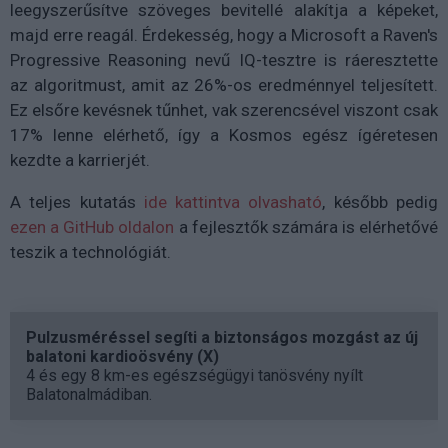
leegyszerűsítve szöveges bevitellé alakítja a képeket,
majd erre reagál. Érdekesség, hogy a Microsoft a Raven's
Progressive Reasoning nevű IQ-tesztre is ráeresztette
az algoritmust, amit az 26%-os eredménnyel teljesített.
Ez elsőre kevésnek tűnhet, vak szerencsével viszont csak
17% lenne elérhető, így a Kosmos egész ígéretesen
kezdte a karrierjét.
A teljes kutatás
ide kattintva olvasható
, később pedig
ezen a GitHub oldalon
a fejlesztők számára is elérhetővé
teszik a technológiát.
Pulzusméréssel segíti a biztonságos mozgást az új
balatoni kardioösvény (X)
4 és egy 8 km-es egészségügyi tanösvény nyílt
Balatonalmádiban.