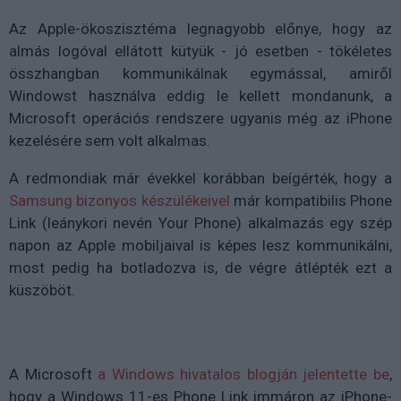
Az Apple-ökoszisztéma legnagyobb előnye, hogy az
almás logóval ellátott kütyük - jó esetben - tökéletes
összhangban kommunikálnak egymással, amiről
Windowst használva eddig le kellett mondanunk, a
Microsoft operációs rendszere ugyanis még az iPhone
kezelésére sem volt alkalmas.
A redmondiak már évekkel korábban beígérték, hogy a
Samsung bizonyos készülékeivel
már kompatibilis Phone
Link (leánykori nevén Your Phone) alkalmazás egy szép
napon az Apple mobiljaival is képes lesz kommunikálni,
most pedig ha botladozva is, de végre átlépték ezt a
küszöböt.
A Microsoft
a Windows hivatalos blogján jelentette be
,
hogy a Windows 11-es Phone Link immáron az iPhone-