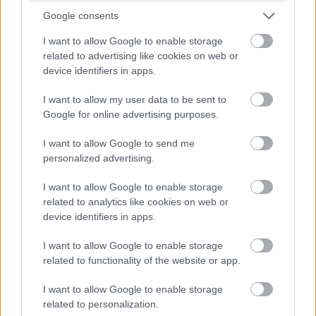
esetében, amik egyébként is alacsony bitrátával kerültek
Google consents
fel például a YouTube-ra.
I want to allow Google to enable storage
related to advertising like cookies on web or
device identifiers in apps.
I want to allow my user data to be sent to
Google for online advertising purposes.
I want to allow Google to send me
personalized advertising.
I want to allow Google to enable storage
related to analytics like cookies on web or
device identifiers in apps.
I want to allow Google to enable storage
Persze a VSR sem tud csodát tenni, és elsősorban a
related to functionality of the website or app.
lassan mozgó tartalmat javítja fel, a
I want to allow Google to enable storage
sportközvetítéseknél nem teljesít kiemelkedően, arról
related to personalization.
nem is beszélve, hogy laptopok esetében akár az