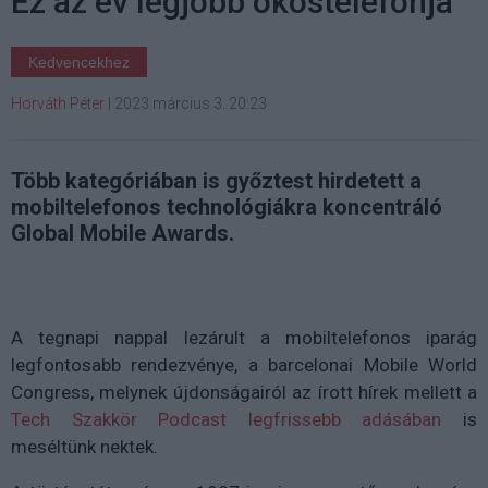
Ez az év legjobb okostelefonja
Kedvencekhez
Horváth Péter
|
2023 március 3. 20:23
Több kategóriában is győztest hirdetett a
mobiltelefonos technológiákra koncentráló
Global Mobile Awards.
A tegnapi nappal lezárult a mobiltelefonos iparág
legfontosabb rendezvénye, a barcelonai Mobile World
Congress, melynek újdonságairól az írott hírek mellett a
Tech Szakkör Podcast legfrissebb adásában
is
meséltünk nektek.