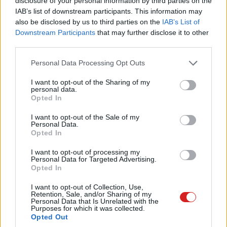
disclosure of your personal information by third parties on the
(Video Super Resolution) névre keresztelt algoritmusról,
IAB’s list of downstream participants. This information may
ami a ma élesedő driver frissítéssel vált mindenki
also be disclosed by us to third parties on the
IAB’s List of
számára elérhetővé. Már amennyiben mindenki alatt
Downstream Participants
that may further disclose it to other
azokat értjük, akiknek RTX 3000-es vagy RTX 4000-es
third parties.
kártya dolgozik a gépében. Ők búcsút mondhatnak a
Please note that this website/app uses one or more Google
Personal Data Processing Opt Outs
darabos 480p videóknak.
services and may gather and store information including but
not limited to your visit or usage behaviour. You may click to
I want to opt-out of the Sharing of my
A VSR lényege, hogy a DLSS-hez hasonlóan némi
personal data.
grant or deny consent to Google and its third-party tags to
Opted In
mesterséges intelligenciával megtámogatott mágiával
use your data for below specified purposes in below Google
felskálázza a streamelt videókat, ami különösen hasznos
consent section.
I want to opt-out of the Sale of my
Personal Data.
lehet azoknak, akik 1440p-s vagy 4K-s monitort
Opted In
használnak, miközben az interneten elérhető tartalom
90%-a legjobb esetben is csak 1080p-s.
I want to opt-out of processing my
Personal Data for Targeted Advertising.
Opted In
I want to opt-out of Collection, Use,
Retention, Sale, and/or Sharing of my
Az Nvidia VSR eltűnteti az összemosott részeket,
Personal Data that Is Unrelated with the
Purposes for which it was collected.
artifactokat, elsimítja az éleket, ami különösen sokat
Opted Out
jelent majd például a streamekből áttöltött VOD-ok