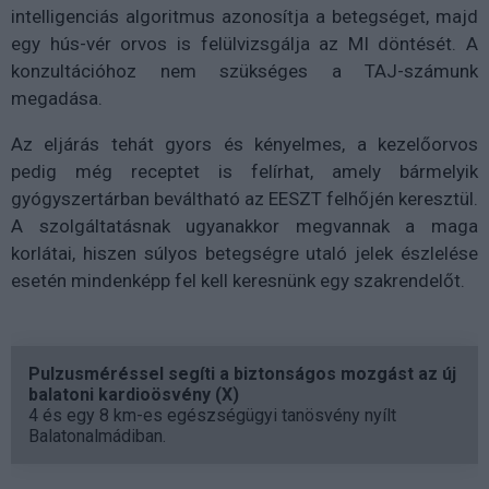
intelligenciás algoritmus azonosítja a betegséget, majd
egy hús-vér orvos is felülvizsgálja az MI döntését. A
konzultációhoz nem szükséges a TAJ-számunk
megadása.
Az eljárás tehát gyors és kényelmes, a kezelőorvos
pedig még receptet is felírhat, amely bármelyik
gyógyszertárban beváltható az EESZT felhőjén keresztül.
A szolgáltatásnak ugyanakkor megvannak a maga
korlátai, hiszen súlyos betegségre utaló jelek észlelése
esetén mindenképp fel kell keresnünk egy szakrendelőt.
Pulzusméréssel segíti a biztonságos mozgást az új
balatoni kardioösvény (X)
4 és egy 8 km-es egészségügyi tanösvény nyílt
Balatonalmádiban.