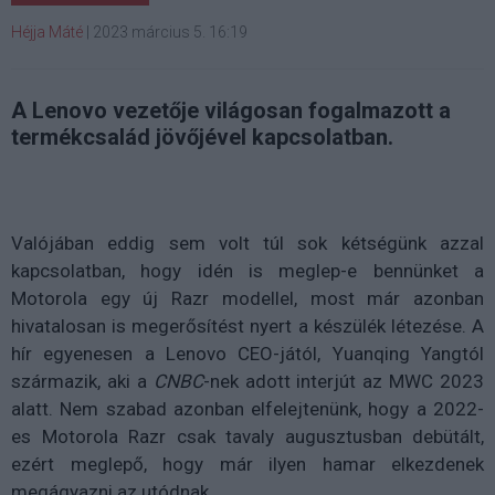
Héjja Máté
|
2023 március 5. 16:19
A Lenovo vezetője világosan fogalmazott a
termékcsalád jövőjével kapcsolatban.
Valójában eddig sem volt túl sok kétségünk azzal
kapcsolatban, hogy idén is meglep-e bennünket a
Motorola egy új Razr modellel, most már azonban
hivatalosan is megerősítést nyert a készülék létezése. A
hír egyenesen a Lenovo CEO-jától, Yuanqing Yangtól
származik, aki a
CNBC
-nek adott interjút az MWC 2023
alatt. Nem szabad azonban elfelejtenünk, hogy a 2022-
es Motorola Razr csak tavaly augusztusban debütált,
ezért meglepő, hogy már ilyen hamar elkezdenek
megágyazni az utódnak.