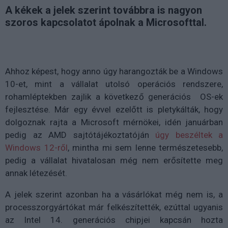
A kékek a jelek szerint továbbra is nagyon
szoros kapcsolatot ápolnak a Microsofttal.
Ahhoz képest, hogy anno úgy harangozták be a Windows
10-et, mint a vállalat utolsó operációs rendszere,
rohamléptekben zajlik a következő generációs OS-ek
fejlesztése. Már egy évvel ezelőtt is pletykálták, hogy
dolgoznak rajta a Microsoft mérnökei, idén januárban
pedig az AMD sajtótájékoztatóján
úgy beszéltek a
Windows 12-ről
, mintha mi sem lenne természetesebb,
pedig a vállalat hivatalosan még nem erősítette meg
annak létezését.
A jelek szerint azonban ha a vásárlókat még nem is, a
processzorgyártókat már felkészítették, ezúttal ugyanis
az Intel 14. generációs chipjei kapcsán hozta