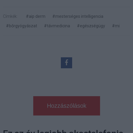
Címkék:
#aip derm
#mesterséges intelligencia
#bőrgyógyászat
#távmedicina
#egészségügy
#mi
Hozzászólások