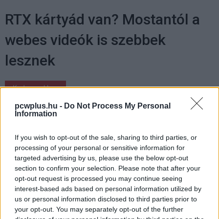
RTX kártyád van? Mostantól a
webes videók is szebbek
lesznek
Kedvencekhez
pcwplus.hu -
Do Not Process My Personal
Berze András
|
2023 március 3. 14:49
Information
If you wish to opt-out of the sale, sharing to third parties, or
Hivatalosan is elérhetővé vált a zöldek
processing of your personal or sensitive information for
technológiája, ami a YouTube és Netflix
targeted advertising by us, please use the below opt-out
videókat skálázza fel.
section to confirm your selection. Please note that after your
opt-out request is processed you may continue seeing
interest-based ads based on personal information utilized by
us or personal information disclosed to third parties prior to
your opt-out. You may separately opt-out of the further
Az év eleji CES-en rántotta le a leplet az Nvidia a VSR