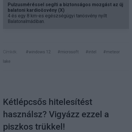
Pulzusméréssel segíti a biztonságos mozgást az új
balatoni kardioösvény (X)
4 és egy 8 km-es egészségügyi tanösvény nyílt
Balatonalmádiban.
Címkék:
#windows 12
#microsoft
#intel
#meteor
lake
Kétlépcsős hitelesítést
használsz? Vigyázz ezzel a
piszkos trükkel!