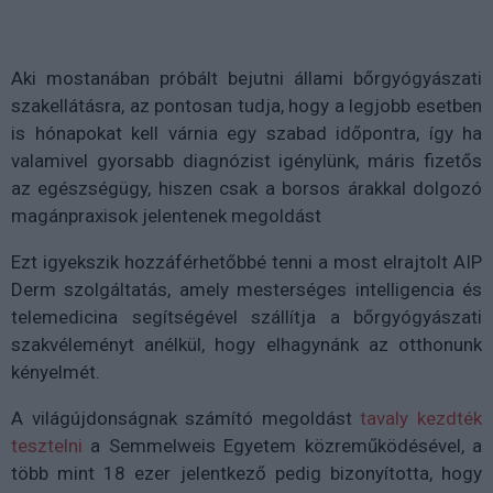
Aki mostanában próbált bejutni állami bőrgyógyászati
szakellátásra, az pontosan tudja, hogy a legjobb esetben
is hónapokat kell várnia egy szabad időpontra, így ha
valamivel gyorsabb diagnózist igénylünk, máris fizetős
az egészségügy, hiszen csak a borsos árakkal dolgozó
magánpraxisok jelentenek megoldást
Ezt igyekszik hozzáférhetőbbé tenni a most elrajtolt AIP
Derm szolgáltatás, amely mesterséges intelligencia és
telemedicina segítségével szállítja a bőrgyógyászati
szakvéleményt anélkül, hogy elhagynánk az otthonunk
kényelmét.
A világújdonságnak számító megoldást
tavaly kezdték
tesztelni
a Semmelweis Egyetem közreműködésével, a
több mint 18 ezer jelentkező pedig bizonyította, hogy