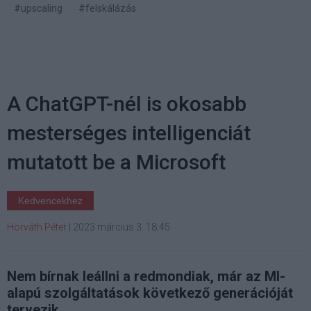
#upscaling
#felskálázás
A ChatGPT-nél is okosabb
mesterséges intelligenciát
mutatott be a Microsoft
Kedvencekhez
Horváth Péter
|
2023 március 3. 18:45
Nem bírnak leállni a redmondiak, már az MI-
alapú szolgáltatások következő generációját
tervezik.