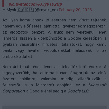
pic.twitter.com/iO3y91D2Gp
— Mysk 🇨🇦🇩🇪 (@mysk_co)
February 20, 2023
Az ilyen kamu appok jó esetben nem vírust rejtenek,
hanem egy előfizetési ajánlattal igyekeznek megszerezni
az áldozatok pénzét. A trükk nem véletlenül lehet
ismerős, hiszen a kiberbűnözők a Google keresőben is
gyakran vásárolnak hirdetési találatokat, hogy kamu
banki vagy hivatali weboldalakkal halásszák le az
emberek adatait.
Nem árt tehát résen lenni a hitelesítők letöltésekor. A
legegyszerűbb, ha automatikusan átugorjuk az első,
fizetett találatot, valamint mindig ellenőrizzük a
fejlesztőt is: a Microsoft appjánál ez a
Microsoft
Corporation
, a Google-énél pedig a
Google LLC
.