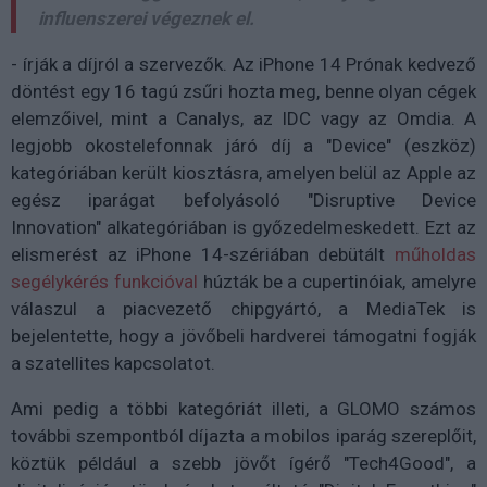
influenszerei végeznek el.
- írják a díjról a szervezők. Az iPhone 14 Prónak kedvező
döntést egy 16 tagú zsűri hozta meg, benne olyan cégek
elemzőivel, mint a Canalys, az IDC vagy az Omdia. A
legjobb okostelefonnak járó díj a "Device" (eszköz)
kategóriában került kiosztásra, amelyen belül az Apple az
egész iparágat befolyásoló "Disruptive Device
Innovation" alkategóriában is győzedelmeskedett. Ezt az
elismerést az iPhone 14-szériában debütált
műholdas
segélykérés funkcióval
húzták be a cupertinóiak, amelyre
válaszul a piacvezető chipgyártó, a MediaTek is
bejelentette, hogy a jövőbeli hardverei támogatni fogják
a szatellites kapcsolatot.
Ami pedig a többi kategóriát illeti, a GLOMO számos
további szempontból díjazta a mobilos iparág szereplőit,
köztük például a szebb jövőt ígérő "Tech4Good", a