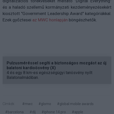
digitalizációs törekvéseket méltató "Digital Everything"
és a haladó szellemű kormányzati kezdeményezésekért
kiosztott "Government Leadership Award" kategóriákkal.
Ezek győztesei
az MWC honlapján
böngészhetők.
Pulzusméréssel segíti a biztonságos mozgást az új
balatoni kardioösvény (X)
4 és egy 8 km-es egészségügyi tanösvény nyílt
Balatonalmádiban.
Címkék:
#mwc
#glomo
#global mobile awards
#barcelona
#díj
#iphone 14 pro
#apple