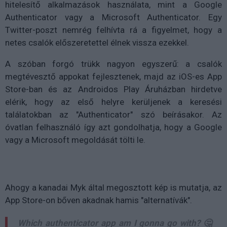
hitelesítő alkalmazások használata, mint a Google
Authenticator vagy a Microsoft Authenticator. Egy
Twitter-poszt nemrég felhívta rá a figyelmet, hogy a
netes csalók előszeretettel élnek vissza ezekkel.
A szóban forgó trükk nagyon egyszerű: a csalók
megtévesztő appokat fejlesztenek, majd az iOS-es App
Store-ban és az Androidos Play Áruházban hirdetve
elérik, hogy az első helyre kerüljenek a keresési
találatokban az "Authenticator" szó beírásakor. Az
óvatlan felhasználó így azt gondolhatja, hogy a Google
vagy a Microsoft megoldását tölti le.
Ahogy a kanadai Myk által megosztott kép is mutatja, az
App Store-on bőven akadnak hamis "alternatívák".
Which authenticator app am I gonna go with? 🤔