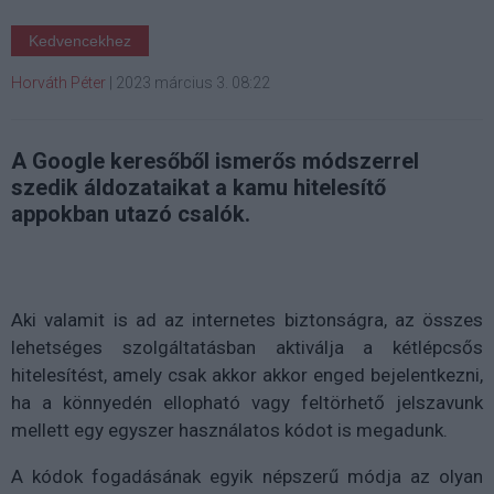
Kedvencekhez
Horváth Péter
|
2023 március 3. 08:22
A Google keresőből ismerős módszerrel
szedik áldozataikat a kamu hitelesítő
appokban utazó csalók.
Aki valamit is ad az internetes biztonságra, az összes
lehetséges szolgáltatásban aktiválja a kétlépcsős
hitelesítést, amely csak akkor akkor enged bejelentkezni,
ha a könnyedén ellopható vagy feltörhető jelszavunk
mellett egy egyszer használatos kódot is megadunk.
A kódok fogadásának egyik népszerű módja az olyan