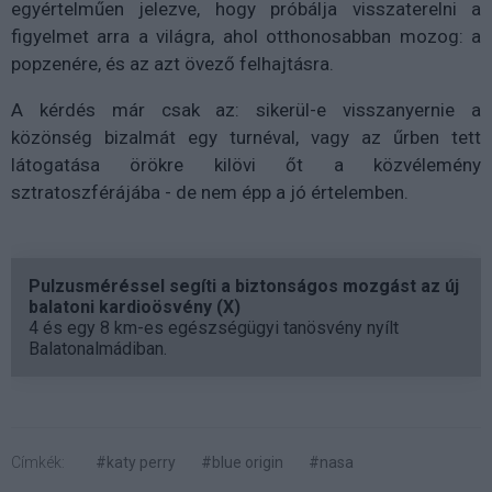
egyértelműen jelezve, hogy próbálja visszaterelni a
figyelmet arra a világra, ahol otthonosabban mozog: a
popzenére, és az azt övező felhajtásra.
A kérdés már csak az: sikerül-e visszanyernie a
közönség bizalmát egy turnéval, vagy az űrben tett
látogatása örökre kilövi őt a közvélemény
sztratoszférájába - de nem épp a jó értelemben.
Pulzusméréssel segíti a biztonságos mozgást az új
balatoni kardioösvény (X)
4 és egy 8 km-es egészségügyi tanösvény nyílt
Balatonalmádiban.
Címkék:
#katy perry
#blue origin
#nasa