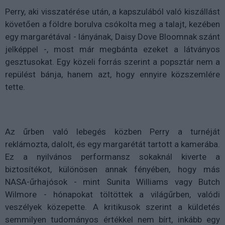
Perry, aki visszatérése után, a kapszulából való kiszállást
követően a földre borulva csókolta meg a talajt, kezében
egy margarétával - lányának, Daisy Dove Bloomnak szánt
jelképpel -, most már megbánta ezeket a látványos
gesztusokat. Egy közeli forrás szerint a popsztár nem a
repülést bánja, hanem azt, hogy ennyire közszemlére
tette.
Az űrben való lebegés közben Perry a turnéját
reklámozta, dalolt, és egy margarétát tartott a kamerába.
Ez a nyilvános performansz sokaknál kiverte a
biztosítékot, különösen annak fényében, hogy más
NASA-űrhajósok - mint Sunita Williams vagy Butch
Wilmore - hónapokat töltöttek a világűrben, valódi
veszélyek közepette. A kritikusok szerint a küldetés
semmilyen tudományos értékkel nem bírt, inkább egy