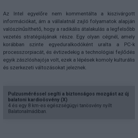
Az Intel egyelőre nem kommentálta a kiszivárgott
információkat, ám a vállalatnál zajló folyamatok alapján
valószínűsíthető, hogy a radikális átalakulás a legfelsőbb
vezetés stratégiájának része. Egy olyan cégnél, amely
korábban szinte egyeduralkodóként uralta a PC-k
processzorpiacát, és évtizedekig a technológiai fejlődés
egyik zászlóshajója volt, ezek a lépések komoly kulturális
és szerkezeti változásokat jeleznek.
Pulzusméréssel segíti a biztonságos mozgást az új
balatoni kardioösvény (X)
4 és egy 8 km-es egészségügyi tanösvény nyílt
Balatonalmádiban.