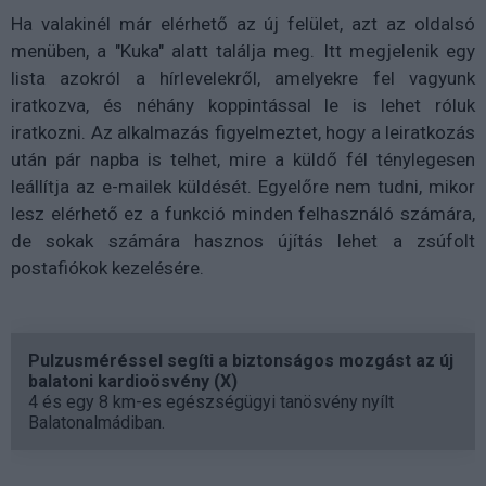
Ha valakinél már elérhető az új felület, azt az oldalsó
menüben, a "Kuka" alatt találja meg. Itt megjelenik egy
lista azokról a hírlevelekről, amelyekre fel vagyunk
iratkozva, és néhány koppintással le is lehet róluk
iratkozni. Az alkalmazás figyelmeztet, hogy a leiratkozás
után pár napba is telhet, mire a küldő fél ténylegesen
leállítja az e-mailek küldését. Egyelőre nem tudni, mikor
lesz elérhető ez a funkció minden felhasználó számára,
de sokak számára hasznos újítás lehet a zsúfolt
postafiókok kezelésére.
Pulzusméréssel segíti a biztonságos mozgást az új
balatoni kardioösvény (X)
4 és egy 8 km-es egészségügyi tanösvény nyílt
Balatonalmádiban.