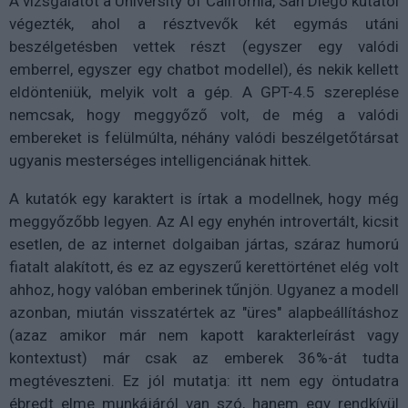
A vizsgálatot a University of California, San Diego kutatói
végezték, ahol a résztvevők két egymás utáni
beszélgetésben vettek részt (egyszer egy valódi
emberrel, egyszer egy chatbot modellel), és nekik kellett
eldönteniük, melyik volt a gép. A GPT-4.5 szereplése
nemcsak, hogy meggyőző volt, de még a valódi
embereket is felülmúlta, néhány valódi beszélgetőtársat
ugyanis mesterséges intelligenciának hittek.
A kutatók egy karaktert is írtak a modellnek, hogy még
meggyőzőbb legyen. Az AI egy enyhén introvertált, kicsit
esetlen, de az internet dolgaiban jártas, száraz humorú
fiatalt alakított, és ez az egyszerű kerettörténet elég volt
ahhoz, hogy valóban emberinek tűnjön. Ugyanez a modell
azonban, miután visszatértek az "üres" alapbeállításhoz
(azaz amikor már nem kapott karakterleírást vagy
kontextust) már csak az emberek 36%-át tudta
megtéveszteni. Ez jól mutatja: itt nem egy öntudatra
ébredt elme munkájáról van szó, hanem egy rendkívül