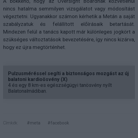
A bökkenő, hogy az Oversight Boardnak közvetlenül
nincs hatalma semmilyen vizsgálatot vagy módosítást
végeztetni. Ugyanakkor számon kérhetik a Metán a saját
szabályzatuk és felállított előírásaik betartását.
Mindezen felül a tanács kapott már különleges jogkört a
szükséges változtatások bevezetésére, így nincs kizárva,
hogy ez újra megtörténhet.
Pulzusméréssel segíti a biztonságos mozgást az új
balatoni kardioösvény (X)
4 és egy 8 km-es egészségügyi tanösvény nyílt
Balatonalmádiban.
Címkék:
#meta
#facebook