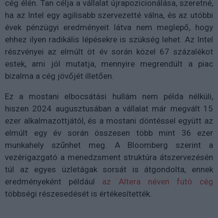
cég élén. Tan célja a vállalat újrapozicionálása, szeretné,
ha az Intel egy agilisabb szervezetté válna, és az utóbbi
évek pénzügyi eredményeit látva nem meglepő, hogy
ehhez ilyen radikális lépésekre is szükség lehet. Az Intel
részvényei az elmúlt öt év során közel 67 százalékot
estek, ami jól mutatja, mennyire megrendült a piac
bizalma a cég jövőjét illetően.
Ez a mostani elbocsátási hullám nem példa nélküli,
hiszen 2024 augusztusában a vállalat már megvált 15
ezer alkalmazottjától, és a mostani döntéssel együtt az
elmúlt egy év során összesen több mint 36 ezer
munkahely szűnhet meg. A Bloomberg szerint a
vezérigazgató a menedzsment struktúra átszervezésén
túl az egyes üzletágak sorsát is átgondolta, ennek
eredményeként például
az Altera néven futó cég
többségi részesedését is értékesítették.