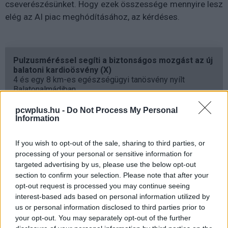
cseverészésünket. Hogy ezek összessége mennyire lesz
elég az AI piac meghódításához, az kérdéses.
Pulzusméréssel segíti a biztonságos mozgást az új
balatoni kardioösvény (X)
4 és egy 8 km-es egészségügyi tanösvény nyílt
Balatonalmádiban.
pcwplus.hu -
Do Not Process My Personal
Information
Címkék:
#grok
#ai
#mesterséges intelligencia
If you wish to opt-out of the sale, sharing to third parties, or
processing of your personal or sensitive information for
targeted advertising by us, please use the below opt-out
section to confirm your selection. Please note that after your
opt-out request is processed you may continue seeing
interest-based ads based on personal information utilized by
us or personal information disclosed to third parties prior to
A Meta felügyelőbizottsága
your opt-out. You may separately opt-out of the further