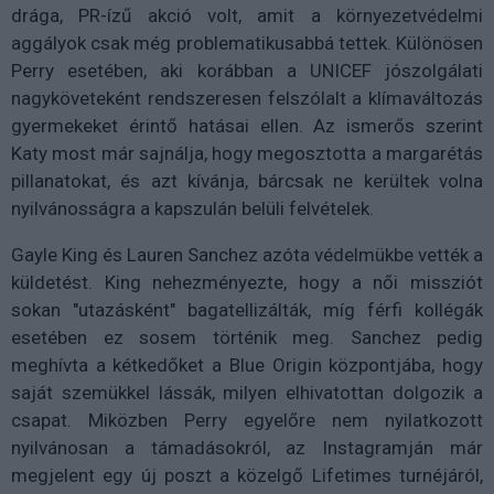
drága, PR-ízű akció volt, amit a környezetvédelmi
aggályok csak még problematikusabbá tettek. Különösen
Perry esetében, aki korábban a UNICEF jószolgálati
nagyköveteként rendszeresen felszólalt a klímaváltozás
gyermekeket érintő hatásai ellen. Az ismerős szerint
Katy most már sajnálja, hogy megosztotta a margarétás
pillanatokat, és azt kívánja, bárcsak ne kerültek volna
nyilvánosságra a kapszulán belüli felvételek.
Gayle King és Lauren Sanchez azóta védelmükbe vették a
küldetést. King nehezményezte, hogy a női missziót
sokan "utazásként" bagatellizálták, míg férfi kollégák
esetében ez sosem történik meg. Sanchez pedig
meghívta a kétkedőket a Blue Origin központjába, hogy
saját szemükkel lássák, milyen elhivatottan dolgozik a
csapat. Miközben Perry egyelőre nem nyilatkozott
nyilvánosan a támadásokról, az Instagramján már
megjelent egy új poszt a közelgő Lifetimes turnéjáról,