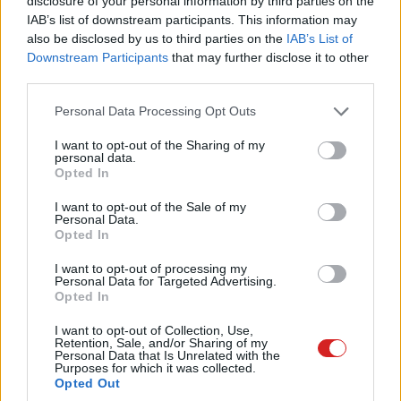
disclosure of your personal information by third parties on the
nem boldog, amiért
IAB’s list of downstream participants. This information may
also be disclosed by us to third parties on the
IAB’s List of
Zuckerbergék csak úgy
Downstream Participants
that may further disclose it to other
third parties.
felborították a moderációs
Please note that this website/app uses one or more Google
Personal Data Processing Opt Outs
szabályokat
services and may gather and store information including but
not limited to your visit or usage behaviour. You may click to
I want to opt-out of the Sharing of my
personal data.
grant or deny consent to Google and its third-party tags to
Kedvencekhez
Opted In
use your data for below specified purposes in below Google
consent section.
Ledneczki József
|
2025 április 23. 16:35
I want to opt-out of the Sale of my
Personal Data.
Opted In
A gyűlöletbeszéddel és a tények
I want to opt-out of processing my
Personal Data for Targeted Advertising.
ellenőrzésével kapcsolatos változásokról
Opted In
Zuckerberg elfelejtett konzultálni a szabályzói
I want to opt-out of Collection, Use,
részleggel.
Retention, Sale, and/or Sharing of my
Personal Data that Is Unrelated with the
Purposes for which it was collected.
Opted Out