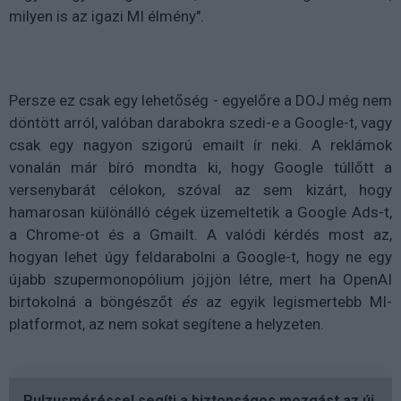
milyen is az igazi MI élmény".
Persze ez csak egy lehetőség - egyelőre a DOJ még nem
döntött arról, valóban darabokra szedi-e a Google-t, vagy
csak egy nagyon szigorú emailt ír neki. A reklámok
vonalán már bíró mondta ki, hogy Google túllőtt a
versenybarát célokon, szóval az sem kizárt, hogy
hamarosan különálló cégek üzemeltetik a Google Ads-t,
a Chrome-ot és a Gmailt. A valódi kérdés most az,
hogyan lehet úgy feldarabolni a Google-t, hogy ne egy
újabb szupermonopólium jöjjön létre, mert ha OpenAI
birtokolná a böngészőt
és
az egyik legismertebb MI-
platformot, az nem sokat segítene a helyzeten.
Pulzusméréssel segíti a biztonságos mozgást az új