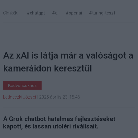
Címkék:
#chatgpt
#ai
#openai
#turing-teszt
Az xAI is látja már a valóságot a
kameráidon keresztül
Kedvencekhez
Ledneczki József
|
2025 április 23. 15:46
A Grok chatbot hatalmas fejlesztéseket
kapott, és lassan utoléri riválisait.