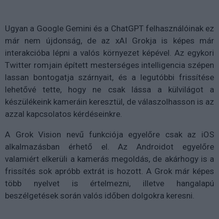
Ugyan a Google Gemini és a ChatGPT felhasználóinak ez
már nem újdonság, de az xAI Grokja is képes már
interakcióba lépni a valós környezet képével. Az egykori
Twitter romjain épített mesterséges intelligencia szépen
lassan bontogatja szárnyait, és a legutóbbi frissítése
lehetővé tette, hogy ne csak lássa a külvilágot a
készülékeink kameráin keresztül, de válaszolhasson is az
azzal kapcsolatos kérdéseinkre.
A Grok Vision nevű funkciója egyelőre csak az iOS
alkalmazásban érhető el. Az Androidot egyelőre
valamiért elkerüli a kamerás megoldás, de akárhogy is a
frissítés sok apróbb extrát is hozott. A Grok már képes
több nyelvet is értelmezni, illetve hangalapú
beszélgetések során valós időben dolgokra keresni.