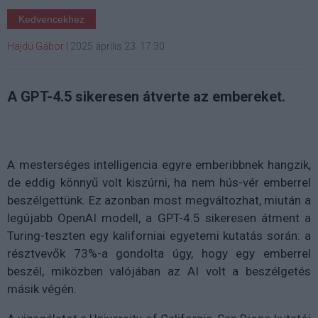
Kedvencekhez
Hajdú Gábor
|
2025 április 23. 17:30
A GPT-4.5 sikeresen átverte az embereket.
A mesterséges intelligencia egyre emberibbnek hangzik,
de eddig könnyű volt kiszúrni, ha nem hús-vér emberrel
beszélgettünk. Ez azonban most megváltozhat, miután a
legújabb OpenAI modell, a GPT-4.5 sikeresen átment a
Turing-teszten egy kaliforniai egyetemi kutatás során: a
résztvevők 73%-a gondolta úgy, hogy egy emberrel
beszél, miközben valójában az AI volt a beszélgetés
másik végén.