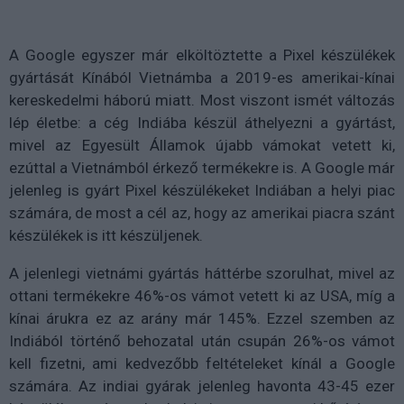
A Google egyszer már elköltöztette a Pixel készülékek
gyártását Kínából Vietnámba a 2019-es amerikai-kínai
kereskedelmi háború miatt. Most viszont ismét változás
lép életbe: a cég Indiába készül áthelyezni a gyártást,
mivel az Egyesült Államok újabb vámokat vetett ki,
ezúttal a Vietnámból érkező termékekre is. A Google már
jelenleg is gyárt Pixel készülékeket Indiában a helyi piac
számára, de most a cél az, hogy az amerikai piacra szánt
készülékek is itt készüljenek.
A jelenlegi vietnámi gyártás háttérbe szorulhat, mivel az
ottani termékekre 46%-os vámot vetett ki az USA, míg a
kínai árukra ez az arány már 145%. Ezzel szemben az
Indiából történő behozatal után csupán 26%-os vámot
kell fizetni, ami kedvezőbb feltételeket kínál a Google
számára. Az indiai gyárak jelenleg havonta 43-45 ezer