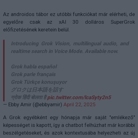
Az androidos tábor ez utóbbi funkciókat már elérheti, de
egyelőre csak az xAI 30 dolláros SuperGrok
előfizetésének keretein belül.
Introducing Grok Vision, multilingual audio, and
realtime search in Voice Mode. Available now.
Grok habla español
Grok parle français
Grok Türkçe konuşuyor
グロクは日本語を話す
ग्रोक हिंदी बोलता है
pic.twitter.com/lcaSyty2n5
— Ebby Amir (@ebbyamir)
April 22, 2025
A Grok egyébként egy hónapja már saját "emlékező"
képességet is kapott, így a chatbot felhúzhat már korábbi
beszélgetéseket, és azok kontextusába helyezheti az új