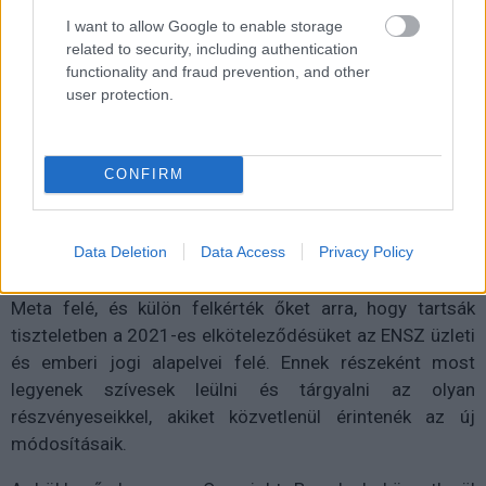
I want to allow Google to enable storage
"Az új szabályok kapkodva kerültek bejelentésre a
related to security, including authentication
szokásos folyamattól eltérő módokon."
functionality and fraud prevention, and other
user protection.
A fenti nyilatkozat a Meta Oversight Board
közleményéből származik, akik először is most azt
CONFIRM
várják el, hogy a Meta vizsgálja felül az új
hozzáállásának hatásait a fent említett csoportokra,
Data Deletion
Data Access
Privacy Policy
majd ellenőrizze, hogy a közösségi jegyzetek mennyire
hatékonyak. A testület összesen 17 ajánlást intézett a
Meta felé, és külön felkérték őket arra, hogy tartsák
tiszteletben a 2021-es elköteleződésüket az ENSZ üzleti
és emberi jogi alapelvei felé. Ennek részeként most
legyenek szívesek leülni és tárgyalni az olyan
részvényeseikkel, akiket közvetlenül érintenék az új
módosításaik.