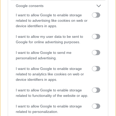
Néhány héttel azelőtt, hogy Donald Trump átvette volna
Google consents
az Amerikai Egyesült Államok irányítását, Mark
I want to allow Google to enable storage
Zuckerberg a Meta élén kijelentette, hogy változni fognak
related to advertising like cookies on web or
a szabályok. A Facebook alapítója elmondta, hogy
a
device identifiers in apps.
"szabad véleménynyilvánítás"
jegyében, letekerik a
I want to allow my user data to be sent to
tényellenőrzési megoldásaikat, közösségi jegyzetekre
Google for online advertising purposes.
fognak inkább hagyatkozni és egyszerűsítik szabályaikat.
A Meta Oversight Board (felügyeleti testület) mondjuk
I want to allow Google to send me
erről nem kapott értesítést.
personalized advertising.
Az Oversight Board egy független csoport, aminek
I want to allow Google to enable storage
related to analytics like cookies on web or
feladata, hogy segítse a Meta moderációs folyamatait
device identifiers in apps.
és tanácsadóként szolgáljon az azt érintő változtatások
kapcsán. A testületnek értelemszerűen kulcsfontosságú
I want to allow Google to enable storage
szerepe kellene, hogy legyen, amikor a cég egésze
related to functionality of the website or app.
letekeri a tényellenőrzést, és a visszahúzódik olyan
I want to allow Google to enable storage
rendszerektől, melyek a bevándorlók és LMBTQ+ tagok
related to personalization.
felhasználói élményét döntően befolyásolták.