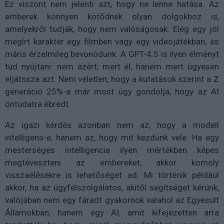
Ez viszont nem jelenti azt, hogy ne lenne hatása. Az
emberek könnyen kötődnek olyan dolgokhoz is,
amelyekről tudják, hogy nem valóságosak. Elég egy jól
megírt karakter egy filmben vagy egy videojátékban, és
máris érzelmileg bevonódunk. A GPT-4.5 is ilyen élményt
tud nyújtani: nem azért, mert él, hanem mert ügyesen
eljátssza azt. Nem véletlen, hogy a kutatások szerint a Z
generáció 25%-a már most úgy gondolja, hogy az AI
öntudatra ébredt.
Az igazi kérdés azonban nem az, hogy a modell
intelligens-e, hanem az, hogy mit kezdünk vele. Ha egy
mesterséges intelligencia ilyen mértékben képes
megtéveszteni az embereket, akkor komoly
visszaélésekre is lehetőséget ad. Mi történik például
akkor, ha az ügyfélszolgálatos, akitől segítséget kérünk,
valójában nem egy fáradt gyakornok valahol az Egyesült
Államokban, hanem egy AI, amit kifejezetten arra