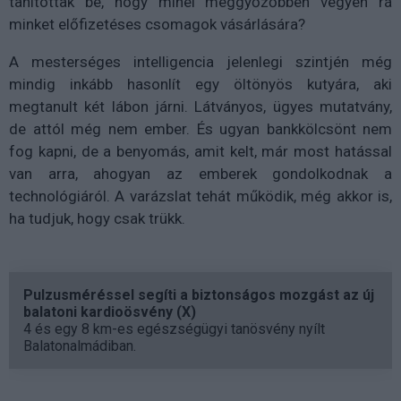
tanítottak be, hogy minél meggyőzőbben vegyen rá
minket előfizetéses csomagok vásárlására?
A mesterséges intelligencia jelenlegi szintjén még
mindig inkább hasonlít egy öltönyös kutyára, aki
megtanult két lábon járni. Látványos, ügyes mutatvány,
de attól még nem ember. És ugyan bankkölcsönt nem
fog kapni, de a benyomás, amit kelt, már most hatással
van arra, ahogyan az emberek gondolkodnak a
technológiáról. A varázslat tehát működik, még akkor is,
ha tudjuk, hogy csak trükk.
Pulzusméréssel segíti a biztonságos mozgást az új
balatoni kardioösvény (X)
4 és egy 8 km-es egészségügyi tanösvény nyílt
Balatonalmádiban.