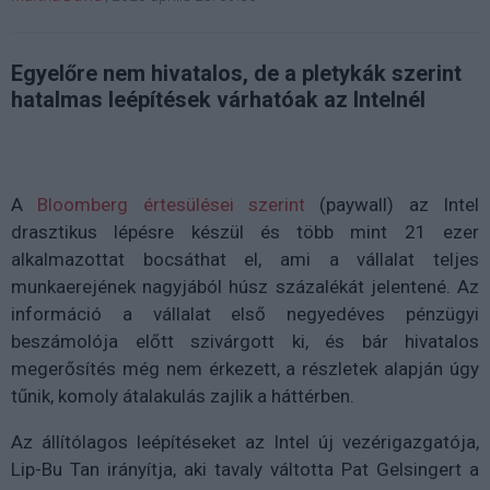
Egyelőre nem hivatalos, de a pletykák szerint
hatalmas leépítések várhatóak az Intelnél
A
Bloomberg értesülései szerint
(paywall) az Intel
drasztikus lépésre készül és több mint 21 ezer
alkalmazottat bocsáthat el, ami a vállalat teljes
munkaerejének nagyjából húsz százalékát jelentené. Az
információ a vállalat első negyedéves pénzügyi
beszámolója előtt szivárgott ki, és bár hivatalos
megerősítés még nem érkezett, a részletek alapján úgy
tűnik, komoly átalakulás zajlik a háttérben.
Az állítólagos leépítéseket az Intel új vezérigazgatója,
Lip-Bu Tan irányítja, aki tavaly váltotta Pat Gelsingert a