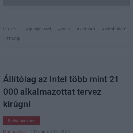
Címkék:
#google pixel
#india
#vietnam
#vámháború
#trump
Állítólag az Intel több mint 21
000 alkalmazottat tervez
kirúgni
Kedvencekhez
Mártha Dávid
|
2025 április 23. 09:30