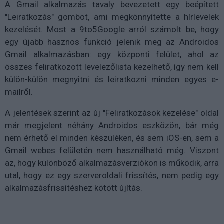
A Gmail alkalmazás tavaly bevezetett egy beépített
"Leiratkozás" gombot, ami megkönnyítette a hírlevelek
kezelését. Most a 9to5Google arról számolt be, hogy
egy újabb hasznos funkció jelenik meg az Androidos
Gmail alkalmazásban: egy központi felület, ahol az
összes feliratkozott levelezőlista kezelhető, így nem kell
külön-külön megnyitni és leiratkozni minden egyes e-
mailről.
A jelentések szerint az új "Feliratkozások kezelése" oldal
már megjelent néhány Androidos eszközön, bár még
nem érhető el minden készüléken, és sem iOS-en, sem a
Gmail webes felületén nem használható még. Viszont
az, hogy különböző alkalmazásverziókon is működik, arra
utal, hogy ez egy szerveroldali frissítés, nem pedig egy
alkalmazásfrissítéshez kötött újítás.