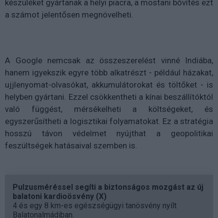
készüléket gyártanak a helyi piacra, a mostani bővítés ezt
a számot jelentősen megnövelheti.
A Google nemcsak az összeszerelést vinné Indiába,
hanem igyekszik egyre több alkatrészt - például házakat,
ujjlenyomat-olvasókat, akkumulátorokat és töltőket - is
helyben gyártani. Ezzel csökkentheti a kínai beszállítóktól
való függést, mérsékelheti a költségeket, és
egyszerűsítheti a logisztikai folyamatokat. Ez a stratégia
hosszú távon védelmet nyújthat a geopolitikai
feszültségek hatásaival szemben is.
Pulzusméréssel segíti a biztonságos mozgást az új
balatoni kardioösvény (X)
4 és egy 8 km-es egészségügyi tanösvény nyílt
Balatonalmádiban.