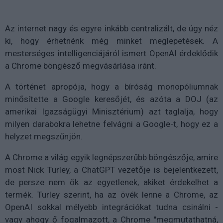
Az internet nagy és egyre inkább centralizált, de úgy néz
ki, hogy érhetnénk még minket meglepetések. A
mesterséges intelligenciájáról ismert OpenAI érdeklődik
a Chrome böngésző megvásárlása iránt.
A történet apropója, hogy a bíróság monopóliumnak
minősítette a Google keresőjét, és azóta a DOJ (az
amerikai Igazságügyi Minisztérium) azt taglalja, hogy
milyen darabokra lehetne felvágni a Google-t, hogy ez a
helyzet megszűnjön.
A Chrome a világ egyik legnépszerűbb böngészője, amire
most Nick Turley, a ChatGPT vezetője is bejelentkezett,
de persze nem ők az egyetlenek, akiket érdekelhet a
termék. Turley szerint, ha az övék lenne a Chrome, az
OpenAI sokkal mélyebb integrációkat tudna csinálni -
vagy ahogy ő fogalmazott, a Chrome "megmutathatná,