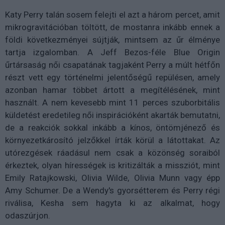
Katy Perry talán sosem felejti el azt a három percet, amit
mikrogravitációban töltött, de mostanra inkább ennek a
földi következményei sújtják, mintsem az űr élménye
tartja izgalomban. A Jeff Bezos-féle Blue Origin
űrtársaság női csapatának tagjaként Perry a múlt hétfőn
részt vett egy történelmi jelentőségű repülésen, amely
azonban hamar többet ártott a megítélésének, mint
használt. A nem kevesebb mint 11 perces szuborbitális
küldetést eredetileg női inspirációként akarták bemutatni,
de a reakciók sokkal inkább a kínos, öntömjénező és
környezetkárosító jelzőkkel írták körül a látottakat. Az
utórezgések ráadásul nem csak a közönség soraiból
érkeztek, olyan hírességek is kritizálták a missziót, mint
Emily Ratajkowski, Olivia Wilde, Olivia Munn vagy épp
Amy Schumer. De a Wendy's gyorsétterem és Perry régi
riválisa, Kesha sem hagyta ki az alkalmat, hogy
odaszúrjon.