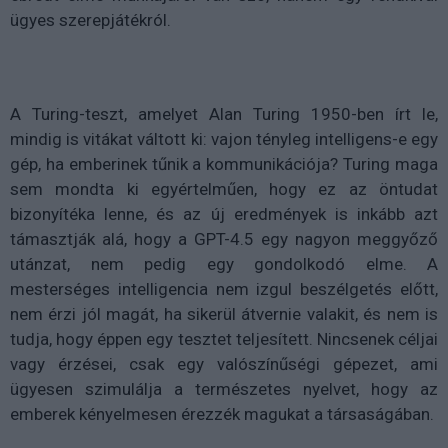
ügyes szerepjátékról.
A Turing-teszt, amelyet Alan Turing 1950-ben írt le,
mindig is vitákat váltott ki: vajon tényleg intelligens-e egy
gép, ha emberinek tűnik a kommunikációja? Turing maga
sem mondta ki egyértelműen, hogy ez az öntudat
bizonyítéka lenne, és az új eredmények is inkább azt
támasztják alá, hogy a GPT-4.5 egy nagyon meggyőző
utánzat, nem pedig egy gondolkodó elme. A
mesterséges intelligencia nem izgul beszélgetés előtt,
nem érzi jól magát, ha sikerül átvernie valakit, és nem is
tudja, hogy éppen egy tesztet teljesített. Nincsenek céljai
vagy érzései, csak egy valószínűségi gépezet, ami
ügyesen szimulálja a természetes nyelvet, hogy az
emberek kényelmesen érezzék magukat a társaságában.