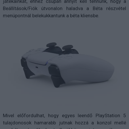
játékainkat, ehhez csupán annyit kell tennünk, hogy a
Beállítások/Fiók útvonalon haladva a Béta részvétel
menüpontnál belekukkantunk a béta kliensbe.
Mivel előfordulhat, hogy egyes leendő PlayStation 5
tulajdonosok hamarabb jutnak hozzá a konzol mellé