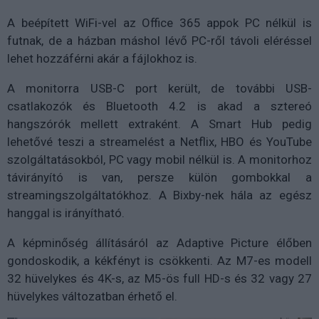
A beépített WiFi-vel az Office 365 appok PC nélkül is
futnak, de a házban máshol lévő PC-ről távoli eléréssel
lehet hozzáférni akár a fájlokhoz is.
A monitorra USB-C port került, de további USB-
csatlakozók és Bluetooth 4.2 is akad a sztereó
hangszórók mellett extraként. A Smart Hub pedig
lehetővé teszi a streamelést a Netflix, HBO és YouTube
szolgáltatásokból, PC vagy mobil nélkül is. A monitorhoz
távirányító is van, persze külön gombokkal a
streamingszolgáltatókhoz. A Bixby-nek hála az egész
hanggal is irányítható.
A képminőség állításáról az Adaptive Picture élőben
gondoskodik, a kékfényt is csökkenti. Az M7-es modell
32 hüvelykes és 4K-s, az M5-ös full HD-s és 32 vagy 27
hüvelykes változatban érhető el.