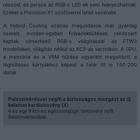
résszel, és persze az RGB-s LED-ek sem hiányozhatnak.
Ezeket a Precision X1 szoftverrel lehet vezérelni.
A Hybrid Cooling szériás megoldások már gyárilag
szerelt, minden-egyben folyadékhűtéses rendszert
kaptak, címezhető RGB-s világítással az FTW3
modelleken, világítás nélkül az XC3-as verziókon. A GPU,
a memória és a VRM hűtése egyaránt megoldott, a
léghűtéses kártyákhoz képest a felár itt is 150-200
dollár.
Pulzusméréssel segíti a biztonságos mozgást az új
balatoni kardioösvény (X)
4 és egy 8 km-es egészségügyi tanösvény nyílt
Balatonalmádiban.