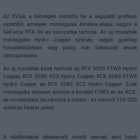
Az EVGA a hétvégén mutatta be a legújabb grafikus
vezérlőit, amelyek mindegyike Ampere-alapú, vagyis a
GeForce RTX 30-as sorozatba tartozik. Az új modellek
mindegyike Hydro Copper szériás, vagyis gyárilag
folyadékhűtéses vagy pedig már felkészült annak
támogatására.
Az új modellek közé tartozik az RTX 3090 FTW3 Hydro
Copper, RTX 3090 XC3 Hydro Copper, RTX 3080 FTW3
Hydro Copper és RTX 3080 XC3 Hydro Copper. Ezek
mindegyike teljesen azonos a korábbi FTW3-as és XC3-
as modellekkel, leszámítva a hűtést - ez viszont 150-200
dolláros felárat jelent.
A hűtőblokkok nikkelezett rézből vannak, akril felső