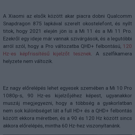
A Xiaomi az elsők között akar piacra dobni Qualcomm
Snapdragon 875 lapkával szerelt okostelefont, és nyílt
titok, hogy 2021 elején jön is a Mi 11 és a Mi 11 Pro.
Ezekről egy ideje már vannak szivárgások, és a legutóbbi
arról szól, hogy a Pro változatba QHD+ felbontású,
120
Hz-es képfrissítésű kijelzőt tesznek
. A szelfikamera
helyzete nem változik.
Ez nagy előrelépés lehet egyesek szemében a Mi 10 Pro
1080p-s, 90 Hz-es kijelzőjéhez képest, ugyanakkor
muszáj megjegyezni, hogy a többség a gyakorlatban
nem sok különbséget lát a full HD+ és a QHD+ felbontás
között ekkora méretben, és a 90 és 120 Hz között sincs
akkora előrelépés, mintha 60 Hz-hez viszonyítanánk.