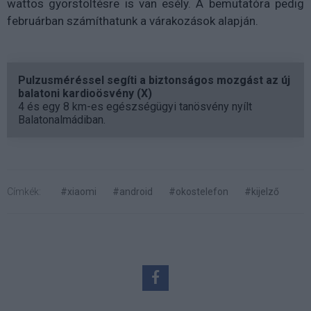
wattos gyorstöltésre is van esély. A bemutatóra pedig
februárban számíthatunk a várakozások alapján.
Pulzusméréssel segíti a biztonságos mozgást az új
balatoni kardioösvény (X)
4 és egy 8 km-es egészségügyi tanösvény nyílt
Balatonalmádiban.
Címkék:
#xiaomi
#android
#okostelefon
#kijelző