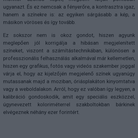
ugyanazt. És ez nemcsak a fényerőre, a kontrasztra igaz,
hanem a színekre is: az egyiken sárgásabb a kép, a
másikon vöröses és így tovább.
Ez sokszor nem is okoz gondot, hiszen agyunk
meglepően jól korrigálja a hibásan megjelenített
színeket, viszont a számítástechnikában, különösen a
professzionális felhasználás alkalmával már kellemetlen,
hiszen egy grafikus, fotós vagy videós szakember joggal
várja el, hogy az kijelzőjén megjelenő színek ugyanúgy
mutassanak majd a moziban, óriásplakáton kinyomtatva
vagy a weboldalakon. Arról, hogy ez valóban így legyen, a
kalibráció gondoskodik, amit egy speciális eszközzel,
úgynevezett koloriméterrel szakboltokban bárkinek
elvégeznek néhány ezer forintért.