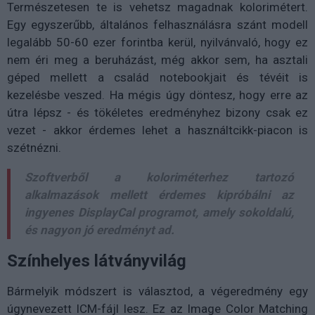
Természetesen te is vehetsz magadnak kolorimétert.
Egy egyszerűbb, általános felhasználásra szánt modell
legalább 50-60 ezer forintba kerül, nyilvánvaló, hogy ez
nem éri meg a beruházást, még akkor sem, ha asztali
géped mellett a család notebookjait és tévéit is
kezelésbe veszed. Ha mégis úgy döntesz, hogy erre az
útra lépsz - és tökéletes eredményhez bizony csak ez
vezet - akkor érdemes lehet a használtcikk-piacon is
szétnézni.
Szoftverből a koloriméterhez tartozó
alkalmazások mellett érdemes kipróbálni az
ingyenes DisplayCal programot, amely sokoldalú,
és nagyon jó eredményt ad.
Színhelyes látványvilág
Bármelyik módszert is választod, a végeredmény egy
úgynevezett ICM-fájl lesz. Ez az Image Color Matching