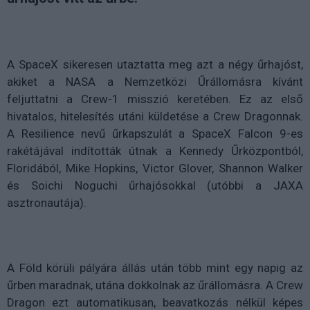
A SpaceX sikeresen utaztatta meg azt a négy űrhajóst,
akiket a NASA a Nemzetközi Űrállomásra kívánt
feljuttatni a Crew-1 misszió keretében. Ez az első
hivatalos, hitelesítés utáni küldetése a Crew Dragonnak.
A Resilience nevű űrkapszulát a SpaceX Falcon 9-es
rakétájával indították útnak a Kennedy Űrközpontból,
Floridából, Mike Hopkins, Victor Glover, Shannon Walker
és Soichi Noguchi űrhajósokkal (utóbbi a JAXA
asztronautája).
A Föld körüli pályára állás után több mint egy napig az
űrben maradnak, utána dokkolnak az űrállomásra. A Crew
Dragon ezt automatikusan, beavatkozás nélkül képes