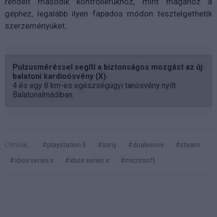
rendelt második kontrollerükhöz, mint magához a
géphez, legalább ilyen fapados módon tesztelgethetik
szerzeményüket.
Pulzusméréssel segíti a biztonságos mozgást az új
balatoni kardioösvény (X)
4 és egy 8 km-es egészségügyi tanösvény nyílt
Balatonalmádiban.
Címkék:
#playstation 5
#sony
#dualsense
#steam
#xbox series s
#xbox series x
#microsoft