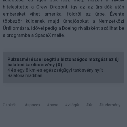
hitelesítette a Crew Dragont, így az az űrsiklók után
embereket vihet amerikai földről az űrbe. Évente
többször küldenek majd űrhajósokat a Nemzetközi
Űrállomásra, idővel pedig a Boeing riválisként szállhat be
a programba a SpaceX mellé.
Pulzusméréssel segíti a biztonságos mozgást az új
balatoni kardioösvény (X)
4 és egy 8 km-es egészségügyi tanösvény nyílt
Balatonalmádiban.
Címkék:
#spacex
#nasa
#világűr
#űr
#tudomány