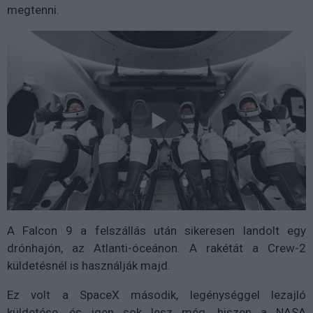
megtenni.
A Falcon 9 a felszállás után sikeresen landolt egy
drónhajón, az Atlanti-óceánon. A rakétát a Crew-2
küldetésnél is használják majd.
Ez volt a SpaceX második, legénységgel lezajló
küldetése, és igen sok lesz még, hiszen a NASA