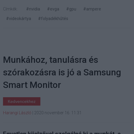
Címkék:
#nvidia
#evga
#gpu
#ampere
#videokártya
#folyadékhűtés
Munkához, tanulásra és
szórakozásra is jó a Samsung
Smart Monitor
Kedvencekhez
Harangi László
|
2020 november 16. 11:31
Egyetlen kijelzővel szolgálná ki a munkát, a