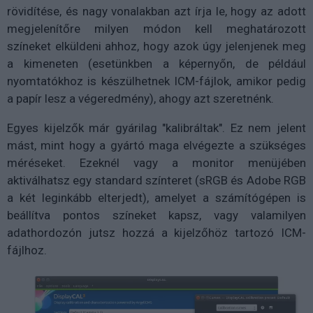
rövidítése, és nagy vonalakban azt írja le, hogy az adott
megjelenítőre milyen módon kell meghatározott
színeket elküldeni ahhoz, hogy azok úgy jelenjenek meg
a kimeneten (esetünkben a képernyőn, de például
nyomtatókhoz is készülhetnek ICM-fájlok, amikor pedig
a papír lesz a végeredmény), ahogy azt szeretnénk.
Egyes kijelzők már gyárilag "kalibráltak". Ez nem jelent
mást, mint hogy a gyártó maga elvégezte a szükséges
méréseket. Ezeknél vagy a monitor menüjében
aktiválhatsz egy standard színteret (sRGB és Adobe RGB
a két leginkább elterjedt), amelyet a számítógépen is
beállítva pontos színeket kapsz, vagy valamilyen
adathordozón jutsz hozzá a kijelzőhöz tartozó ICM-
fájlhoz.