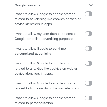
Google consents
I want to allow Google to enable storage
Az Xbox Series X vezérlője után a PlayStation
related to advertising like cookies on web or
5 haptikus visszajelzésű kontrollere is Steam-
device identifiers in apps.
támogatást kapott, noha egyelőre komoly
megkötésekkel.
I want to allow my user data to be sent to
Google for online advertising purposes.
I want to allow Google to send me
personalized advertising.
Noha a PC-s felhasználók számára a billentyűzet és az
egér számítanak az elsődleges beviteli eszközöknek,
I want to allow Google to enable storage
related to analytics like cookies on web or
létezik olyan zsánere a videojátékoknak - nem is egy -,
device identifiers in apps.
amelynek képviselőt bizony jóval kényelmesebb
kontrollerrel irányítani. Ilyenek például a külső nézetes
I want to allow Google to enable storage
akciójátékok és az autós címek is, ráadásul a beépített
related to functionality of the website or app.
rezgőmotoroknak hála az élmény intenzitása is
I want to allow Google to enable storage
növekszik.
related to personalization.