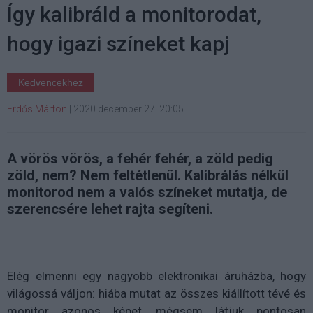
Így kalibráld a monitorodat,
hogy igazi színeket kapj
Kedvencekhez
Erdős Márton
|
2020 december 27. 20:05
A vörös vörös, a fehér fehér, a zöld pedig
zöld, nem? Nem feltétlenül. Kalibrálás nélkül
monitorod nem a valós színeket mutatja, de
szerencsére lehet rajta segíteni.
Elég elmenni egy nagyobb elektronikai áruházba, hogy
világossá váljon: hiába mutat az összes kiállított tévé és
monitor azonos képet, mégsem látjuk pontosan