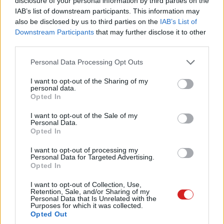
disclosure of your personal information by third parties on the
IAB’s list of downstream participants. This information may
also be disclosed by us to third parties on the
IAB’s List of
Downstream Participants
that may further disclose it to other
third parties.
Címkék:
#samsung
#monitor
#kijelző
#képernyő
Please note that this website/app uses one or more Google
Personal Data Processing Opt Outs
#pc
services and may gather and store information including but
not limited to your visit or usage behaviour. You may click to
I want to opt-out of the Sharing of my
personal data.
grant or deny consent to Google and its third-party tags to
Opted In
use your data for below specified purposes in below Google
consent section.
I want to opt-out of the Sale of my
Personal Data.
Már a Steamen is használhatjuk
Opted In
I want to opt-out of processing my
a PlayStation 5 DualSense
Personal Data for Targeted Advertising.
Opted In
kontrollert
I want to opt-out of Collection, Use,
Retention, Sale, and/or Sharing of my
Personal Data that Is Unrelated with the
Kedvencekhez
Purposes for which it was collected.
Opted Out
Vörös Lóránd
|
2020 november 15. 17:59