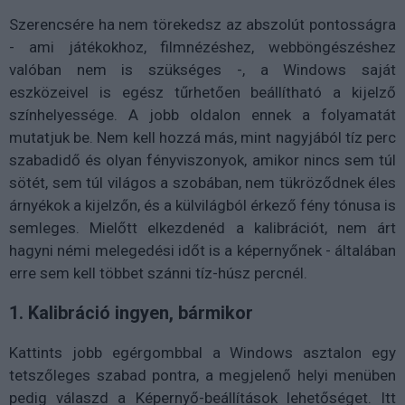
Szerencsére ha nem törekedsz az abszolút pontosságra
- ami játékokhoz, filmnézéshez, webböngészéshez
valóban nem is szükséges -, a Windows saját
eszközeivel is egész tűrhetően beállítható a kijelző
színhelyessége. A jobb oldalon ennek a folyamatát
mutatjuk be. Nem kell hozzá más, mint nagyjából tíz perc
szabadidő és olyan fényviszonyok, amikor nincs sem túl
sötét, sem túl világos a szobában, nem tükröződnek éles
árnyékok a kijelzőn, és a külvilágból érkező fény tónusa is
semleges. Mielőtt elkezdenéd a kalibrációt, nem árt
hagyni némi melegedési időt is a képernyőnek - általában
erre sem kell többet szánni tíz-húsz percnél.
1. Kalibráció ingyen, bármikor
Kattints jobb egérgombbal a Windows asztalon egy
tetszőleges szabad pontra, a megjelenő helyi menüben
pedig válaszd a Képernyő-beállítások lehetőséget. Itt