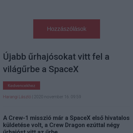
Hozzászólások
Újabb űrhajósokat vitt fel a
világűrbe a SpaceX
Kedvencekhez
Harangi László
|
2020 november 16. 09:59
A Crew-1 misszió már a SpaceX első hivatalos
küldetése volt, a Crew Dragon ezúttal négy
űrhajóst vitt az űrbe.