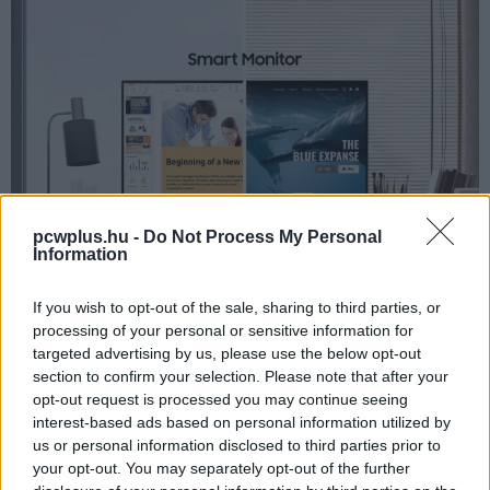
pcwplus.hu -
Do Not Process My Personal
Information
If you wish to opt-out of the sale, sharing to third parties, or
processing of your personal or sensitive information for
targeted advertising by us, please use the below opt-out
section to confirm your selection. Please note that after your
opt-out request is processed you may continue seeing
interest-based ads based on personal information utilized by
Pulzusméréssel segíti a biztonságos mozgást az új
balatoni kardioösvény (X)
us or personal information disclosed to third parties prior to
4 és egy 8 km-es egészségügyi tanösvény nyílt
your opt-out. You may separately opt-out of the further
Balatonalmádiban.