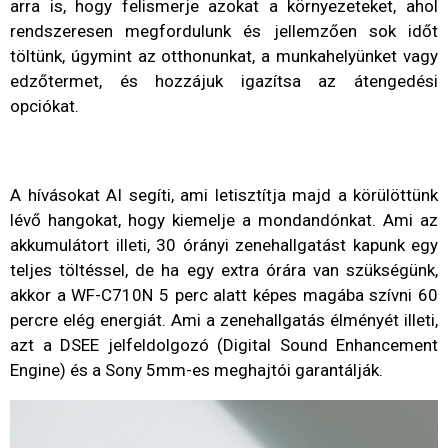
arra is, hogy felismerje azokat a környezeteket, ahol
rendszeresen megfordulunk és jellemzően sok időt
töltünk, úgymint az otthonunkat, a munkahelyünket vagy
edzőtermet, és hozzájuk igazítsa az átengedési
opciókat.
A hívásokat AI segíti, ami letisztítja majd a körülöttünk
lévő hangokat, hogy kiemelje a mondandónkat. Ami az
akkumulátort illeti, 30 órányi zenehallgatást kapunk egy
teljes töltéssel, de ha egy extra órára van szükségünk,
akkor a WF-C710N 5 perc alatt képes magába szívni 60
percre elég energiát. Ami a zenehallgatás élményét illeti,
azt a DSEE jelfeldolgozó (Digital Sound Enhancement
Engine) és a Sony 5mm-es meghajtói garantálják.