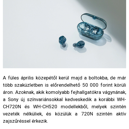
A füles április közepétől kerül majd a boltokba, de már
több szaküzletben is előrendelhető 50 000 forint körüli
áron. Azoknak, akik komolyabb fejhallgatókra vágynának,
a Sony új színvariánsokkal kedveskedik a korábbi WH-
CH720N és WH-CH520 modellekből, melyek szintén
vezeték nélküliek, és közülük a 720N szintén aktív
zajszűréssel érkezik.