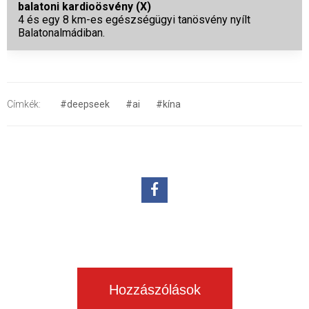
balatoni kardioösvény (X)
4 és egy 8 km-es egészségügyi tanösvény nyílt
Balatonalmádiban.
Címkék:
#deepseek
#ai
#kína
Hozzászólások