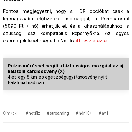
Fontos megjegyezni, hogy a HDR opciókat csak a
legmagasabb előfizetési csomaggal, a Prémiummal
(5090 Ft / hó) érhetjük el, és a kihasználásukhoz is
szükség lesz kompatibilis képernyőkre. Az egyes
csomagok lehetőségeit a Netflix
itt részletezte
.
Pulzusméréssel segíti a biztonságos mozgást az új
balatoni kardioösvény (X)
4 és egy 8 km-es egészségügyi tanösvény nyílt
Balatonalmádiban.
Címkék:
#netflix
#streaming
#hdr10+
#av1