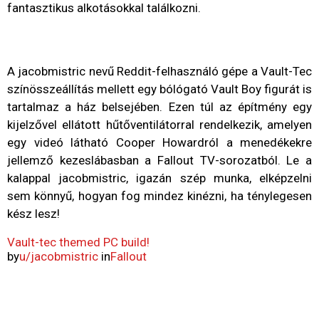
fantasztikus alkotásokkal találkozni.
A jacobmistric nevű Reddit-felhasználó gépe a Vault-Tec
színösszeállítás mellett egy bólógató Vault Boy figurát is
tartalmaz a ház belsejében. Ezen túl az építmény egy
kijelzővel ellátott hűtőventilátorral rendelkezik, amelyen
egy videó látható Cooper Howardról a menedékekre
jellemző kezeslábasban a Fallout TV-sorozatból. Le a
kalappal jacobmistric, igazán szép munka, elképzelni
sem könnyű, hogyan fog mindez kinézni, ha ténylegesen
kész lesz!
Vault-tec themed PC build!
by
u/jacobmistric
in
Fallout