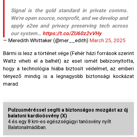
Signal is the gold standard in private comms.
We’re open source, nonprofit, and we develop and
apply e2ee and privacy preserving tech across
our system…
https://t.co/ZU60z2vVHy
— Meredith Whittaker (@mer__edith)
March 25, 2025
Bármi is lesz a történet vége (Fehér házi források szerint
Waltz viheti el a balhét) az eset ismét bebizonyította,
hogy a technológia hiába biztosít védelmet, az emberi
tényező mindig is a legnagyobb biztonsági kockázat
marad.
Pulzusméréssel segíti a biztonságos mozgást az új
balatoni kardioösvény (X)
4 és egy 8 km-es egészségügyi tanösvény nyílt
Balatonalmádiban.