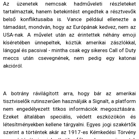
Az üzenetek nemcsak hadműveleti részleteket
tartalmaztak, hanem betekintést engedtek a résztvevők
belső konfliktusaiba is. Vance például ellenezte a
támadást, mondván, hogy az Európának kedvez, nem az
USA-nak. A művelet után az érintettek néhány emoji
kíséretében ünnepeltek, köztük amerikai zászlókkal,
lánggal és pacsival - mintha csak egy sikeres Call of Duty
meccs után csevegnének, nem pedig egy katonai
akcióról.
A botrány rávilágított arra, hogy bár az amerikai
tisztviselők rutinszerűen használják a Signalt, a platform
nem engedélyezett titkos információk megosztására.
Ezeket általában speciális, védett eszközökön és
létesítményekben kellene tárgyalni. Egyes jogi szakértők
szerint a történtek akár az 1917-es Kémkedési Törvény