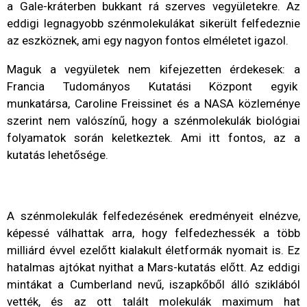
a Gale-kráterben bukkant rá szerves vegyületekre. Az
eddigi legnagyobb szénmolekulákat sikerült felfedeznie
az eszköznek, ami egy nagyon fontos elméletet igazol.
Maguk a vegyületek nem kifejezetten érdekesek: a
Francia Tudományos Kutatási Központ egyik
munkatársa, Caroline Freissinet és a NASA közleménye
szerint nem valószínű, hogy a szénmolekulák biológiai
folyamatok során keletkeztek. Ami itt fontos, az a
kutatás lehetősége.
A szénmolekulák felfedezésének eredményeit elnézve,
képessé válhattak arra, hogy felfedezhessék a több
milliárd évvel ezelőtt kialakult életformák nyomait is. Ez
hatalmas ajtókat nyithat a Mars-kutatás előtt. Az eddigi
mintákat a Cumberland nevű, iszapkőből álló sziklából
vették, és az ott talált molekulák maximum hat