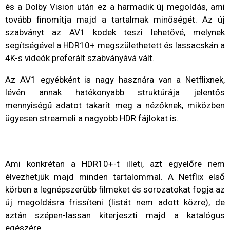
és a Dolby Vision után ez a harmadik új megoldás, ami
tovább finomítja majd a tartalmak minőségét. Az új
szabványt az AV1 kodek teszi lehetővé, melynek
segítségével a HDR10+ megszülethetett és lassacskán a
4K-s videók preferált szabványává vált.
Az AV1 egyébként is nagy hasznára van a Netflixnek,
lévén annak hatékonyabb struktúrája jelentős
mennyiségű adatot takarít meg a nézőknek, miközben
ügyesen streameli a nagyobb HDR fájlokat is.
Ami konkrétan a HDR10+-t illeti, azt egyelőre nem
élvezhetjük majd minden tartalommal. A Netflix első
körben a legnépszerűbb filmeket és sorozatokat fogja az
új megoldásra frissíteni (listát nem adott közre), de
aztán szépen-lassan kiterjeszti majd a katalógus
egészére.