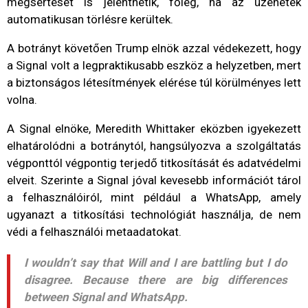
megsértését is jelenthetik, főleg, ha az üzenetek
automatikusan törlésre kerültek.
A botrányt követően Trump elnök azzal védekezett, hogy
a Signal volt a legpraktikusabb eszköz a helyzetben, mert
a biztonságos létesítmények elérése túl körülményes lett
volna.
A Signal elnöke, Meredith Whittaker eközben igyekezett
elhatárolódni a botránytól, hangsúlyozva a szolgáltatás
végponttól végpontig terjedő titkosítását és adatvédelmi
elveit. Szerinte a Signal jóval kevesebb információt tárol
a felhasználóiról, mint például a WhatsApp, amely
ugyanazt a titkosítási technológiát használja, de nem
védi a felhasználói metaadatokat.
I wouldn’t say that Will and I are battling but I do
disagree. Because there are big differences
between Signal and WhatsApp.