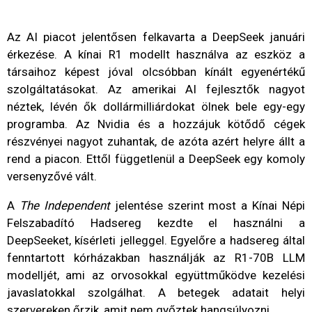
Az AI piacot jelentősen felkavarta a DeepSeek januári
érkezése. A kínai R1 modellt használva az eszköz a
társaihoz képest jóval olcsóbban kínált egyenértékű
szolgáltatásokat. Az amerikai AI fejlesztők nagyot
néztek, lévén ők dollármilliárdokat ölnek bele egy-egy
programba. Az Nvidia és a hozzájuk kötődő cégek
részvényei nagyot zuhantak, de azóta azért helyre állt a
rend a piacon. Ettől függetlenül a DeepSeek egy komoly
versenyzővé vált.
A
The Independent
jelentése szerint most a Kínai Népi
Felszabadító Hadsereg kezdte el használni a
DeepSeeket, kísérleti jelleggel. Egyelőre a hadsereg által
fenntartott kórházakban használják az R1-70B LLM
modelljét, ami az orvosokkal együttműködve kezelési
javaslatokkal szolgálhat. A betegek adatait helyi
szervereken őrzik, amit nem győztek hangsúlyozni.