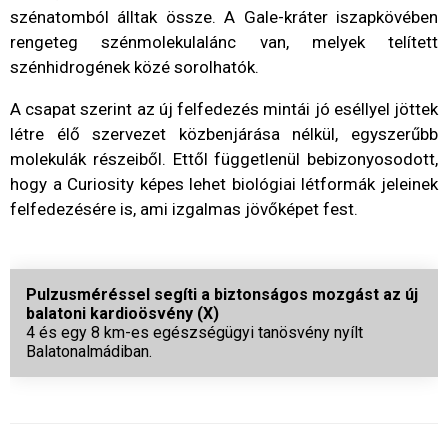
szénatomból álltak össze. A Gale-kráter iszapkövében
rengeteg szénmolekulalánc van, melyek telített
szénhidrogének közé sorolhatók.
A csapat szerint az új felfedezés mintái jó eséllyel jöttek
létre élő szervezet közbenjárása nélkül, egyszerűbb
molekulák részeiből. Ettől függetlenül bebizonyosodott,
hogy a Curiosity képes lehet biológiai létformák jeleinek
felfedezésére is, ami izgalmas jövőképet fest.
Pulzusméréssel segíti a biztonságos mozgást az új
balatoni kardioösvény (X)
4 és egy 8 km-es egészségügyi tanösvény nyílt
Balatonalmádiban.