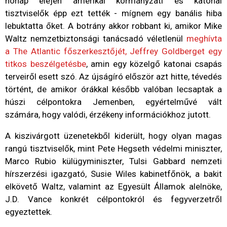
hónap elején amerikai kormányzati és katonai
tisztviselők épp ezt tették - mígnem egy banális hiba
lebuktatta őket. A botrány akkor robbant ki, amikor Mike
Waltz nemzetbiztonsági tanácsadó véletlenül
meghívta
a The Atlantic főszerkesztőjét, Jeffrey Goldberget egy
titkos beszélgetésbe
, amin egy közelgő katonai csapás
terveiről esett szó. Az újságíró először azt hitte, tévedés
történt, de amikor órákkal később valóban lecsaptak a
húszi célpontokra Jemenben, egyértelművé vált
számára, hogy valódi, érzékeny információkhoz jutott.
A kiszivárgott üzenetekből kiderült, hogy olyan magas
rangú tisztviselők, mint Pete Hegseth védelmi miniszter,
Marco Rubio külügyminiszter, Tulsi Gabbard nemzeti
hírszerzési igazgató, Susie Wiles kabinetfőnök, a bakit
elkövető Waltz, valamint az Egyesült Államok alelnöke,
J.D. Vance konkrét célpontokról és fegyverzetről
egyeztettek.