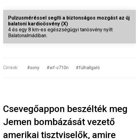
Pulzusméréssel segíti a biztonságos mozgást az új
balatoni kardioösvény (X)
4 és egy 8 km-es egészségügyi tanösvény nyílt
Balatonalmádiban.
Címkék:
#sony
#wf-c710n
#fülhallgató
Csevegőappon beszélték meg
Jemen bombázását vezető
amerikai tisztviselők, amire