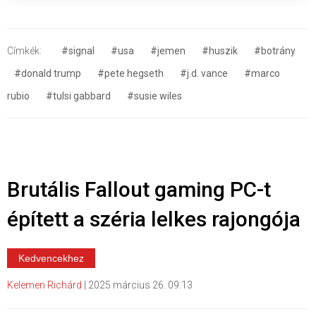
Címkék:
#signal
#usa
#jemen
#huszik
#botrány
#donald trump
#pete hegseth
#j.d. vance
#marco
rubio
#tulsi gabbard
#susie wiles
Brutális Fallout gaming PC-t
épített a széria lelkes rajongója
Kedvencekhez
Kelemen Richárd
|
2025 március 26. 09:13