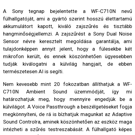
A Sony tegnap bejelentette a WF-C710N nevű
fülhallgatóját, ami a gyártó szerint hosszú élettartamú
akkumulátort kapott, kiváló zajszűrés és tisztább
hangminőségjellemzi. A zajszűrést a Sony Dual Noise
Sensor névre keresztelt megoldása garantálja, ami
tulajdonképpen annyit jelent, hogy a fülesekbe két
mikrofon került, és ennek köszönhetően ügyesebben
tudják kiválogatni a külvilág hangjait, de ebben
természetesen AI is segíti.
Nem kevesebb mint 20 fokozatban állíthatjuk a WF-
C710N Ambient Sound üzemmódját, így mi
határozhatjuk meg, hogy mennyire engedjük be a
külvilágot. A Voice Passthrough a beszélgetéseket fogja
megkönnyíteni, de rá is bízhatjuk magunkat az Adaptive
Sound Controlra, aminek köszönhetően az eszköz maga
intézheti a szűrés testreszabását. A fülhallgató képes