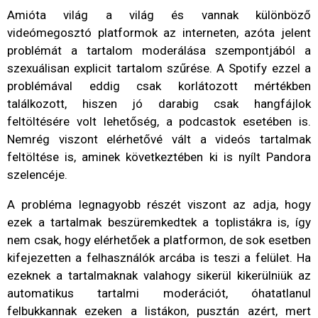
Amióta világ a világ és vannak különböző
videómegosztó platformok az interneten, azóta jelent
problémát a tartalom moderálása szempontjából a
szexuálisan explicit tartalom szűrése. A Spotify ezzel a
problémával eddig csak korlátozott mértékben
találkozott, hiszen jó darabig csak hangfájlok
feltöltésére volt lehetőség, a podcastok esetében is.
Nemrég viszont elérhetővé vált a videós tartalmak
feltöltése is, aminek következtében ki is nyílt Pandora
szelencéje.
A probléma legnagyobb részét viszont az adja, hogy
ezek a tartalmak beszüremkedtek a toplistákra is, így
nem csak, hogy elérhetőek a platformon, de sok esetben
kifejezetten a felhasználók arcába is teszi a felület. Ha
ezeknek a tartalmaknak valahogy sikerül kikerülniük az
automatikus tartalmi moderációt, óhatatlanul
felbukkannak ezeken a listákon, pusztán azért, mert