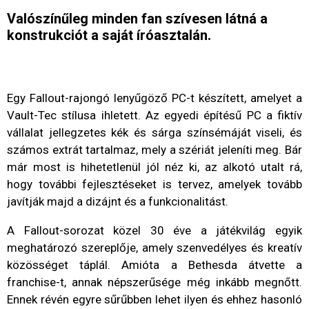
Valószínűleg minden fan szívesen látná a
konstrukciót a saját íróasztalán.
Egy Fallout-rajongó lenyűgöző PC-t készített, amelyet a
Vault-Tec stílusa ihletett. Az egyedi építésű PC a fiktív
vállalat jellegzetes kék és sárga színsémáját viseli, és
számos extrát tartalmaz, mely a szériát jeleníti meg. Bár
már most is hihetetlenül jól néz ki, az alkotó utalt rá,
hogy további fejlesztéseket is tervez, amelyek tovább
javítják majd a dizájnt és a funkcionalitást.
A Fallout-sorozat közel 30 éve a játékvilág egyik
meghatározó szereplője, amely szenvedélyes és kreatív
közösséget táplál. Amióta a Bethesda átvette a
franchise-t, annak népszerűsége még inkább megnőtt.
Ennek révén egyre sűrűbben lehet ilyen és ehhez hasonló