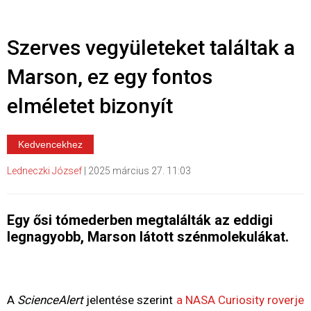
Szerves vegyületeket találtak a
Marson, ez egy fontos
elméletet bizonyít
Kedvencekhez
Ledneczki József
|
2025 március 27. 11:03
Egy ősi tómederben megtalálták az eddigi
legnagyobb, Marson látott szénmolekulákat.
A
ScienceAlert
jelentése szerint
a NASA Curiosity roverje