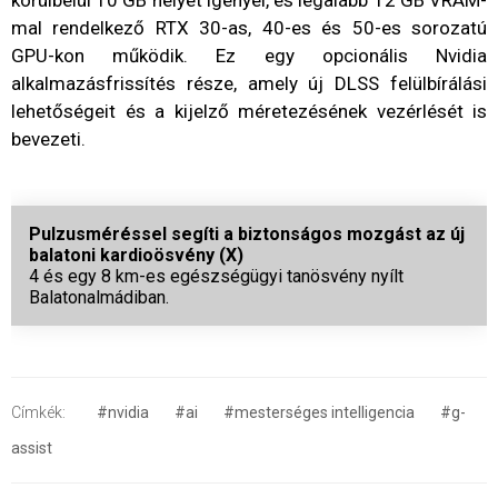
körülbelül 10 GB helyet igényel, és legalább 12 GB VRAM-
mal rendelkező RTX 30-as, 40-es és 50-es sorozatú
GPU-kon működik. Ez egy opcionális Nvidia
alkalmazásfrissítés része, amely új DLSS felülbírálási
lehetőségeit és a kijelző méretezésének vezérlését is
bevezeti.
Pulzusméréssel segíti a biztonságos mozgást az új
balatoni kardioösvény (X)
4 és egy 8 km-es egészségügyi tanösvény nyílt
Balatonalmádiban.
Címkék:
#nvidia
#ai
#mesterséges intelligencia
#g-
assist