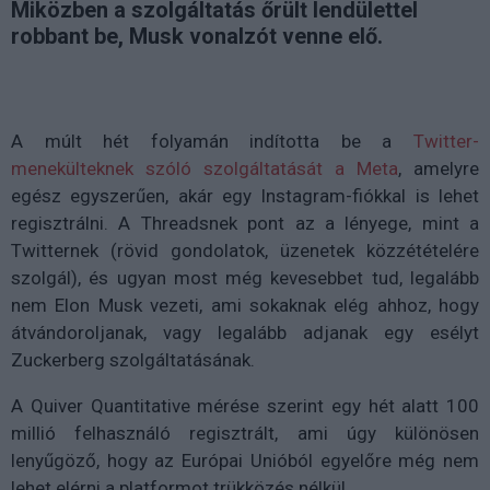
Miközben a szolgáltatás őrült lendülettel
robbant be, Musk vonalzót venne elő.
A múlt hét folyamán indította be a
Twitter-
menekülteknek szóló szolgáltatását a Meta
, amelyre
egész egyszerűen, akár egy Instagram-fiókkal is lehet
regisztrálni. A Threadsnek pont az a lényege, mint a
Twitternek (rövid gondolatok, üzenetek közzétételére
szolgál), és ugyan most még kevesebbet tud, legalább
nem Elon Musk vezeti, ami sokaknak elég ahhoz, hogy
átvándoroljanak, vagy legalább adjanak egy esélyt
Zuckerberg szolgáltatásának.
A Quiver Quantitative mérése szerint egy hét alatt 100
millió felhasználó regisztrált, ami úgy különösen
lenyűgöző, hogy az Európai Unióból egyelőre még nem
lehet elérni a platformot trükközés nélkül.