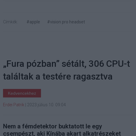
Címkék:
#apple
#vision pro headset
„Fura pózban” sétált, 306 CPU-t
találtak a testére ragasztva
Kedvencekhez
Erdei Patrik
|
2023 július 10. 09:04
Nem a fémdetektor buktatott le egy
csempészt, aki Kínába akart alkatrészeket