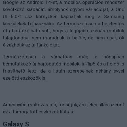
Google az Android 14-et, a mobilos operációs rendszer
következő kiadását, amelynek egyedi variációját, a One
UI 6.0-t ősz környékén kaphatják meg a Samsung
készülékek felhasználói. Az természetesen a bejelentés
óta borítékolható volt, hogy a legújabb szériás mobilok
tulajdonosai nem maradnak ki belőle, de nem csak ők
élvezhetik az új funkciókat.
Természetesen a várhatóan még e hónapban
bemutatkozó új hajtogatós mobilok, a Flip5 és a Fold5 is
frissíthető lesz, de a listán szerepelnek néhány évvel
ezelőtti eszközök is.
Amennyiben változás jön, frissítjük, ám jelen állás szerint
ez a támogatott eszközök listája:
Galaxy S