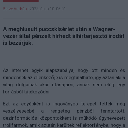
Berze András
|
2023 július 10. 06:01
A meghíusult puccskísérlet után a Wagner-
vezér által pénzelt hírhedt álhírterjesztő irodát
is bezárják.
Az internet egyik alapszabálya, hogy ott minden és
mindennek az ellenkezője is megtalálható, így aztán aki a
világ dolgainak akar utánajárni, annak nem elég egy
forrásból tájékozódni.
Ezt az egyébként is ingoványos terepet tették még
veszélyesebbé a rengeteg pénzből fenntartott,
dezinformációs központokként is működő úgynevezett
trollfarmok, amik azután kerültek reflektorfénybe, hogy a