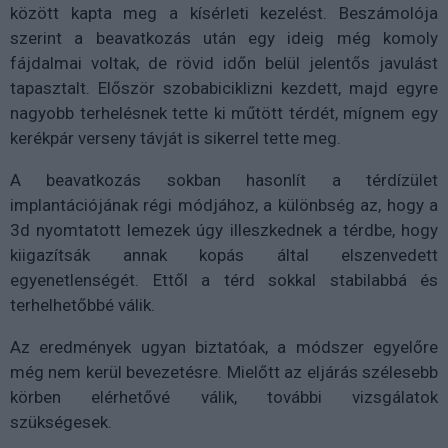
között kapta meg a kísérleti kezelést. Beszámolója
szerint a beavatkozás után egy ideig még komoly
fájdalmai voltak, de rövid időn belül jelentős javulást
tapasztalt. Először szobabiciklizni kezdett, majd egyre
nagyobb terhelésnek tette ki műtött térdét, mígnem egy
kerékpár verseny távját is sikerrel tette meg.
A beavatkozás sokban hasonlít a térdízület
implantációjának régi módjához, a különbség az, hogy a
3d nyomtatott lemezek úgy illeszkednek a térdbe, hogy
kiigazítsák annak kopás által elszenvedett
egyenetlenségét. Ettől a térd sokkal stabilabbá és
terhelhetőbbé válik.
Az eredmények ugyan biztatóak, a módszer egyelőre
még nem kerül bevezetésre. Mielőtt az eljárás szélesebb
körben elérhetővé válik, további vizsgálatok
szükségesek.