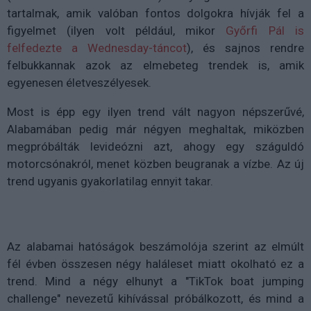
tartalmak, amik valóban fontos dolgokra hívják fel a
figyelmet (ilyen volt például, mikor
Győrfi Pál is
felfedezte a Wednesday-táncot
), és sajnos rendre
felbukkannak azok az elmebeteg trendek is, amik
egyenesen életveszélyesek.
Most is épp egy ilyen trend vált nagyon népszerűvé,
Alabamában pedig már négyen meghaltak, miközben
megpróbálták levideózni azt, ahogy egy száguldó
motorcsónakról, menet közben beugranak a vízbe. Az új
trend ugyanis gyakorlatilag ennyit takar.
Az alabamai hatóságok beszámolója szerint az elmúlt
fél évben összesen négy haláleset miatt okolható ez a
trend. Mind a négy elhunyt a "TikTok boat jumping
challenge" nevezetű kihívással próbálkozott, és mind a