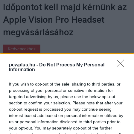
Időpontot kell majd kérnünk az
Apple Vision Pro Headset
megvásárlásához
Kedvencekhez
Csák Benedek
|
2023 július 10. 10:26
pcwplus.hu -
Do Not Process My Personal
Information
Körülményesnek igérkezik az Apple új
If you wish to opt-out of the sale, sharing to third parties, or
csúcstechnológiás fejhallgatójának
processing of your personal or sensitive information for
beszerzése.
targeted advertising by us, please use the below opt-out
section to confirm your selection. Please note that after your
opt-out request is processed you may continue seeing
interest-based ads based on personal information utilized by
us or personal information disclosed to third parties prior to
A Ready Player One című könyv, majd a film bemutatója
your opt-out. You may separately opt-out of the further
óta egy évtized sem telt el, de mint az várható volt,