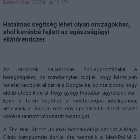
Berze András
|
2023 július 10. 07:41
Hatalmas segítség lehet olyan országokban,
ahol kevésbé fejlett az egészségügyi
ellátórendszer.
Az emberek hajlamosak öndiagnosztizálni a
betegségeket, de mindannyian tudjuk, hogy bármilyen
tünetet kezdünk el beírni a Google-be, szinte biztos, hogy
előbb-utóbb kiderül, hogy gyógyíthatatlan agyrákunk van.
Ezen a téren segíthet a mesterséges intelligencia,
amelynek a Google már egy specializált, direkt orvosi
célokra tanított változatát tesztelgeti.
A The Wall Street Journal beszámolója szerint a Mayo
Clinic kampuszain április óta tesztelik a Med-PaLM 2