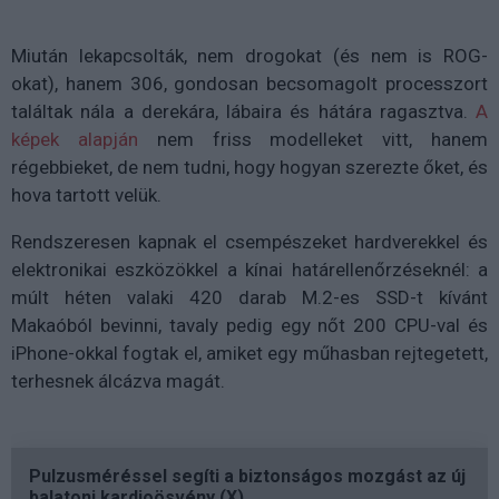
Miután lekapcsolták, nem drogokat (és nem is ROG-
okat), hanem 306, gondosan becsomagolt processzort
találtak nála a derekára, lábaira és hátára ragasztva.
A
képek alapján
nem friss modelleket vitt, hanem
régebbieket, de nem tudni, hogy hogyan szerezte őket, és
hova tartott velük.
Rendszeresen kapnak el csempészeket hardverekkel és
elektronikai eszközökkel a kínai határellenőrzéseknél: a
múlt héten valaki 420 darab M.2-es SSD-t kívánt
Makaóból bevinni, tavaly pedig egy nőt 200 CPU-val és
iPhone-okkal fogtak el, amiket egy műhasban rejtegetett,
terhesnek álcázva magát.
Pulzusméréssel segíti a biztonságos mozgást az új
balatoni kardioösvény (X)