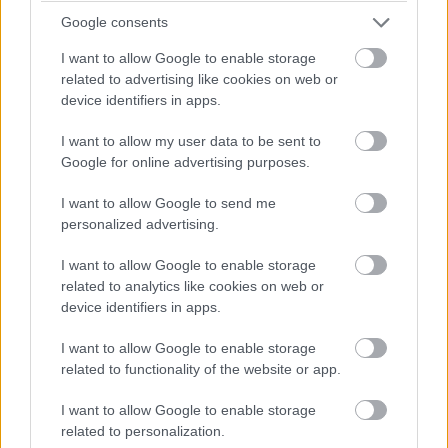
Ha a cég elégedett vásárlókat szeretne, nem árt minden
Google consents
boltnak kiegészítők százait beszerezni és raktáron
tartani. Mivel ez többlet erőforrást és helyet is igényel,
I want to allow Google to enable storage
related to advertising like cookies on web or
kezdetben a termék valószínűleg nem lesz elérhető
device identifiers in apps.
minden szaküzletben. Már fejlesztés alatt áll egy iPhone
alkalmazás, ami, szkennelve a vásárló arcát, segít
I want to allow my user data to be sent to
kiválasztani a legteljesebb felhasználói élményhez
Google for online advertising purposes.
szükséges tartozékokat: rögzítőszíjakat, fényterelőket.
I want to allow Google to send me
Például a cég fejlesztői kiderítették, hogy a kisebb
personalized advertising.
fejméretű embereknek 30 perc használat után
kényelmetlenné válik a Vision Pro; ezt extra rögzítőkkel
I want to allow Google to enable storage
szeretnék ellensúlyozni. Elérhetők lesznek még a
related to analytics like cookies on web or
termékhez tokok, üvegvédők és optikai lencse-betétek is
device identifiers in apps.
szemüvegeseknek.
I want to allow Google to enable storage
related to functionality of the website or app.
I want to allow Google to enable storage
related to personalization.