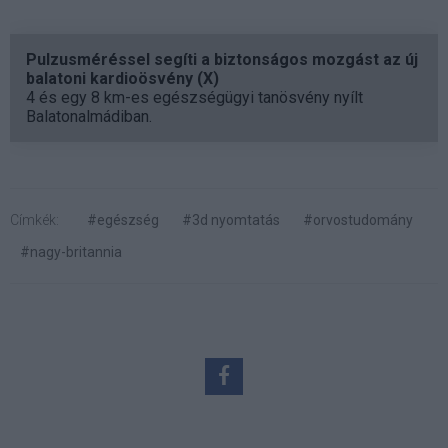
Pulzusméréssel segíti a biztonságos mozgást az új
balatoni kardioösvény (X)
4 és egy 8 km-es egészségügyi tanösvény nyílt
Balatonalmádiban.
Címkék:
#egészség
#3d nyomtatás
#orvostudomány
#nagy-britannia