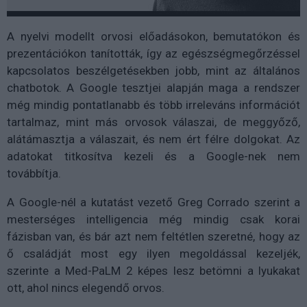
A nyelvi modellt orvosi előadásokon, bemutatókon és
prezentációkon tanították, így az egészségmegőrzéssel
kapcsolatos beszélgetésekben jobb, mint az általános
chatbotok. A Google tesztjei alapján maga a rendszer
még mindig pontatlanabb és több irreleváns információt
tartalmaz, mint más orvosok válaszai, de meggyőző,
alátámasztja a válaszait, és nem ért félre dolgokat. Az
adatokat titkosítva kezeli és a Google-nek nem
továbbítja.
A Google-nél a kutatást vezető Greg Corrado szerint a
mesterséges intelligencia még mindig csak korai
fázisban van, és bár azt nem feltétlen szeretné, hogy az
ő családját most egy ilyen megoldással kezeljék,
szerinte a Med-PaLM 2 képes lesz betömni a lyukakat
ott, ahol nincs elegendő orvos.