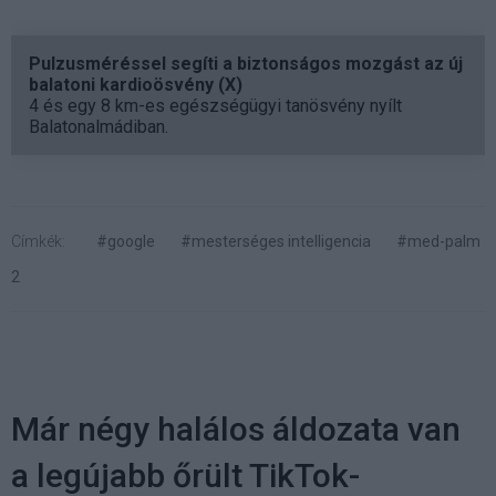
Pulzusméréssel segíti a biztonságos mozgást az új
balatoni kardioösvény (X)
4 és egy 8 km-es egészségügyi tanösvény nyílt
Balatonalmádiban.
Címkék:
#google
#mesterséges intelligencia
#med-palm
2
Már négy halálos áldozata van
a legújabb őrült TikTok-