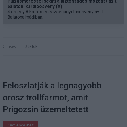
Pulzusméréssel segíti a biztonságos mozgást az új
balatoni kardioösvény (X)
4 és egy 8 km-es egészségügyi tanösvény nyílt
Balatonalmádiban.
Címkék:
#tiktok
Feloszlatják a legnagyobb
orosz trollfarmot, amit
Prigozsin üzemeltetett
Kedvencekhez