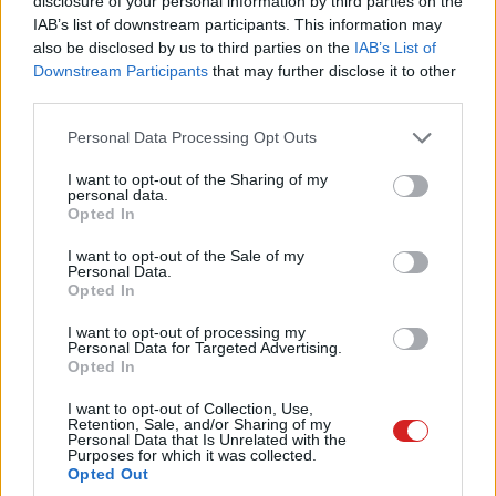
disclosure of your personal information by third parties on the
lassan közelebb jutunk az ebben ábrázolt jövőhöz, és
IAB’s list of downstream participants. This information may
elkészül a kereskedelmi forgalomban kapható,
also be disclosed by us to third parties on the
IAB’s List of
Downstream Participants
that may further disclose it to other
kiterjesztett valóságot megjelenítő csúcstechnológiás
third parties.
eszköz, nem meglepő módon az Apple égisze alatt. Arra
is lehetett számítani, hogy új terméktípusról lévén szó
Please note that this website/app uses one or more Google
Personal Data Processing Opt Outs
services and may gather and store information including but
nem lesz zökkenőmentes az indulás.
not limited to your visit or usage behaviour. You may click to
I want to opt-out of the Sharing of my
personal data.
grant or deny consent to Google and its third-party tags to
A Vision Po Headset által nyújtott élmény a tervek
Opted In
use your data for below specified purposes in below Google
szerint a valóságot és a virtuális teret kombinálja,
consent section.
I want to opt-out of the Sale of my
ötvözve a két világ minden előnyét. A készülék ára
Personal Data.
(3499$, adóval együtt több mint 1,5 millió Ft) megkívánja
Opted In
a technológiától várható legjobb felhasználói élmény
I want to opt-out of processing my
biztosítását. Ehhez viszont szükséges, hogy a
Personal Data for Targeted Advertising.
Opted In
fejhallgató-szemüveg kombó egyes elemeit a vásárló
egyedi adottságaihoz, igényeihez szabják.
I want to opt-out of Collection, Use,
Retention, Sale, and/or Sharing of my
Personal Data that Is Unrelated with the
Purposes for which it was collected.
Opted Out