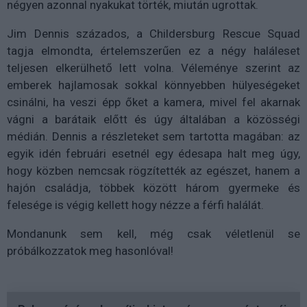
négyen azonnal nyakukat törték, miután ugrottak.
Jim Dennis százados, a Childersburg Rescue Squad
tagja elmondta, értelemszerűen ez a négy haláleset
teljesen elkerülhető lett volna. Véleménye szerint az
emberek hajlamosak sokkal könnyebben hülyeségeket
csinálni, ha veszi épp őket a kamera, mivel fel akarnak
vágni a barátaik előtt és úgy általában a közösségi
médián. Dennis a részleteket sem tartotta magában: az
egyik idén februári esetnél egy édesapa halt meg úgy,
hogy közben nemcsak rögzítették az egészet, hanem a
hajón családja, többek között három gyermeke és
felesége is végig kellett hogy nézze a férfi halálát.
Mondanunk sem kell, még csak véletlenül se
próbálkozzatok meg hasonlóval!