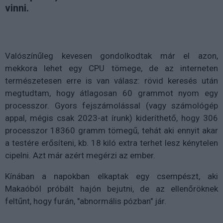
vinni.
Valószínűleg kevesen gondolkodtak már el azon,
mekkora lehet egy CPU tömege, de az interneten
természetesen erre is van válasz: rövid keresés után
megtudtam, hogy átlagosan 60 grammot nyom egy
processzor. Gyors fejszámolással (vagy számológép
appal, mégis csak 2023-at írunk) kideríthető, hogy 306
processzor 18360 gramm tömegű, tehát aki ennyit akar
a testére erősíteni, kb. 18 kiló extra terhet lesz kénytelen
cipelni. Azt már azért megérzi az ember.
Kínában a napokban elkaptak egy csempészt, aki
Makaóból próbált hajón bejutni, de az ellenőröknek
feltűnt, hogy furán, "abnormális pózban" jár.