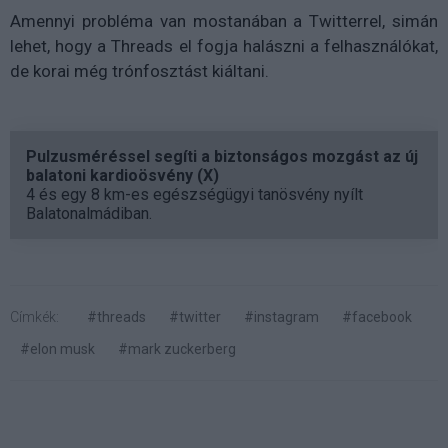
Amennyi probléma van mostanában a Twitterrel, simán
lehet, hogy a Threads el fogja halászni a felhasználókat,
de korai még trónfosztást kiáltani.
Pulzusméréssel segíti a biztonságos mozgást az új
balatoni kardioösvény (X)
4 és egy 8 km-es egészségügyi tanösvény nyílt
Balatonalmádiban.
Címkék:
#threads
#twitter
#instagram
#facebook
#elon musk
#mark zuckerberg