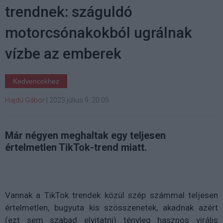
trendnek: száguldó
motorcsónakokból ugrálnak
vízbe az emberek
Kedvencekhez
Hajdú Gábor
|
2023 július 9. 20:05
Már négyen meghaltak egy teljesen
értelmetlen TikTok-trend miatt.
Vannak a TikTok trendek közül szép számmal teljesen
értelmetlen, bugyuta kis szösszenetek, akadnak azért
(ezt sem szabad elvitatni) tényleg hasznos virális