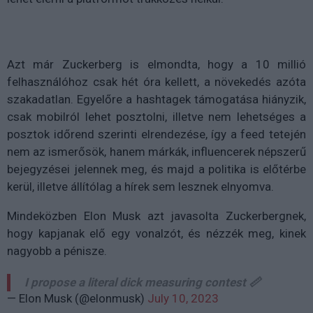
Azt már Zuckerberg is elmondta, hogy a 10 millió
felhasználóhoz csak hét óra kellett, a növekedés azóta
szakadatlan. Egyelőre a hashtagek támogatása hiányzik,
csak mobilról lehet posztolni, illetve nem lehetséges a
posztok időrend szerinti elrendezése, így a feed tetején
nem az ismerősök, hanem márkák, influencerek népszerű
bejegyzései jelennek meg, és majd a politika is előtérbe
kerül, illetve állítólag a hírek sem lesznek elnyomva.
Mindeközben Elon Musk azt javasolta Zuckerbergnek,
hogy kapjanak elő egy vonalzót, és nézzék meg, kinek
nagyobb a pénisze.
I propose a literal dick measuring contest 📏
— Elon Musk (@elonmusk)
July 10, 2023