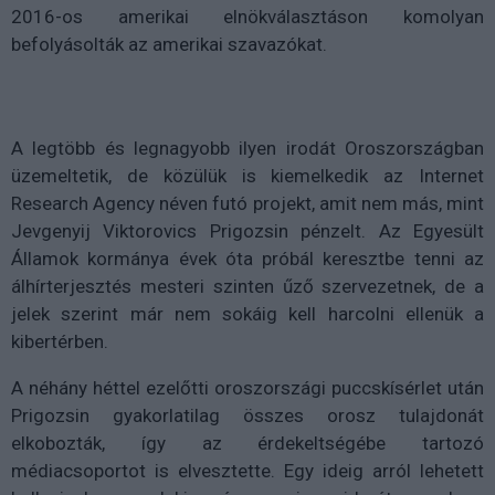
2016-os amerikai elnökválasztáson komolyan
befolyásolták az amerikai szavazókat.
A legtöbb és legnagyobb ilyen irodát Oroszországban
üzemeltetik, de közülük is kiemelkedik az Internet
Research Agency néven futó projekt, amit nem más, mint
J
evgenyij Viktorovics Prigozsin pénzelt. Az Egyesült
Államok kormánya évek óta próbál keresztbe tenni az
álhírterjesztés mesteri szinten űző szervezetnek, de a
jelek szerint már nem sokáig kell harcolni ellenük a
kibertérben.
A néhány héttel ezelőtti oroszországi puccskísérlet után
Prigozsin gyakorlatilag összes orosz tulajdonát
elkobozták, így az érdekeltségébe tartozó
médiacsoportot is elvesztette. Egy ideig arról lehetett