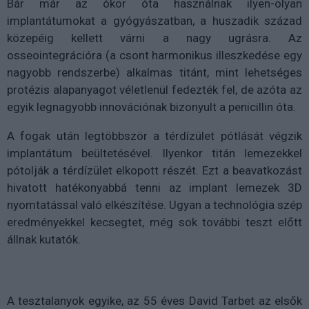
Bár már az ókor óta használnak ilyen-olyan
implantátumokat a gyógyászatban, a huszadik század
közepéig kellett várni a nagy ugrásra. Az
osseointegrációra (a csont harmonikus illeszkedése egy
nagyobb rendszerbe) alkalmas titánt, mint lehetséges
protézis alapanyagot véletlenül fedezték fel, de azóta az
egyik legnagyobb innovációnak bizonyult a penicillin óta.
A fogak után legtöbbször a térdízület pótlását végzik
implantátum beültetésével. Ilyenkor titán lemezekkel
pótolják a térdízület elkopott részét. Ezt a beavatkozást
hivatott hatékonyabbá tenni az implant lemezek 3D
nyomtatással való elkészítése. Ugyan a technológia szép
eredményekkel kecsegtet, még sok további teszt előtt
állnak kutatók.
A tesztalanyok egyike, az 55 éves David Tarbet az elsők