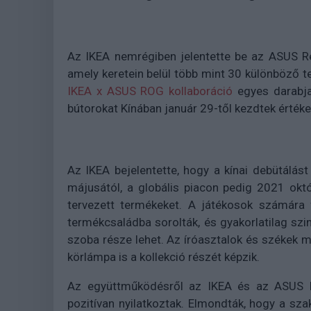
Az IKEA nemrégiben jelentette be az ASUS Re
amely keretein belül több mint 30 különböző 
IKEA x ASUS ROG kollaboráció
egyes darabjai
bútorokat Kínában január 29-től kezdtek értéke
Az IKEA bejelentette, hogy a kínai debütálá
májusától, a globális piacon pedig 2021 ok
tervezett termékeket. A játékosok számára 
termékcsaládba sorolták, és gyakorlatilag sz
szoba része lehet. Az íróasztalok és székek m
körlámpa is a kollekció részét képzik.
Az együttműködésről az IKEA és az ASUS R
pozitívan nyilatkoztak. Elmondták, hogy a sz