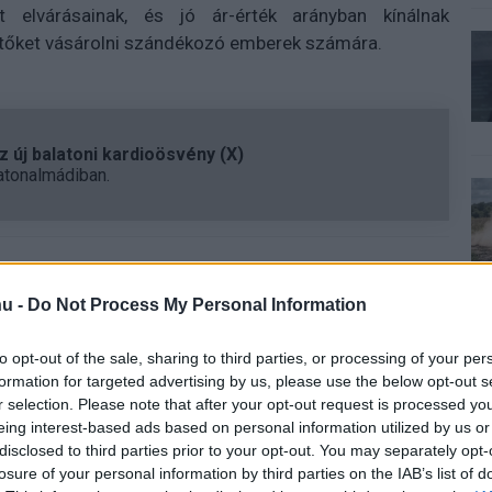
t elvárásainak, és jó ár-érték arányban kínálnak
tőket vásárolni szándékozó emberek számára.
 új balatoni kardioösvény (X)
atonalmádiban.
áció
u -
Do Not Process My Personal Information
to opt-out of the sale, sharing to third parties, or processing of your per
formation for targeted advertising by us, please use the below opt-out s
r selection. Please note that after your opt-out request is processed y
Tetszik
eing interest-based ads based on personal information utilized by us or
disclosed to third parties prior to your opt-out. You may separately opt-
losure of your personal information by third parties on the IAB’s list of