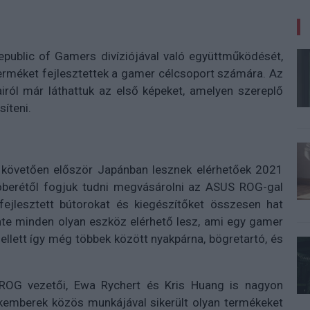
public of Gamers divíziójával való együttműködését,
terméket fejlesztettek a gamer célcsoport számára. Az
ról már láthattuk az első képeket, amelyen szereplő
síteni.
st követően először Japánban lesznek elérhetőek 2021
tóberétől fogjuk tudni megvásárolni az ASUS ROG-gal
fejlesztett bútorokat és kiegészítőket összesen hat
inte minden olyan eszköz elérhető lesz, ami egy gamer
ellett így még többek között nyakpárna, bögretartó, és
OG vezetői, Ewa Rychert és Kris Huang is nagyon
akemberek közös munkájával sikerült olyan termékeket