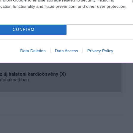
cation functionality and fraud prevention, and other user protection.
cége hozzátették, hogy a jövőben nem csak gépi
erek fogják ellátni a moderátori feladatokat, minden
ndult továbbá a Trusted Flagger Program is, melynek
ozó nonprofit szervezet jogosultságot kap arra, hogy
CONFIRM
ami megsérti a felhasználói feltételeket. A jelentett
Data Deletion
Data Access
Privacy Policy
 új balatoni kardioösvény (X)
atonalmádiban.