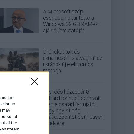
A Microsoft szép
csendben eltüntette a
Windows 32 GB RAM-ot
ajánló útmutatóját
Drónokat tölt és
aknamezőn is átvághat az
ukránok új elektromos
motorja
Egy idős házaspár 8
milliárd forintért sem vált
sonal or
meg a család farmjától,
ection to
hogy egy AI cég
ou may
adatközpontot építhessen
 personal
a helyére
out of the
 downstream