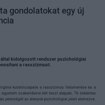
sta gondolatokat egy új
ncia
 által kidolgozott rendszer pszichológiai
zonosítani a rasszizmust.
Virginia kutatócsapata a rasszizmus felismerése és a
z egyetem szakemberei két teszt alapján, 76 önkéntes
lás jelenségét az alanyok pszichológiai jeleit elemezve.