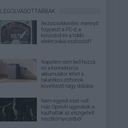
LEGOLVASOTTABBAK
Rezsicsökkentés: mennyit
fogyaszt a PC-d, a
konzolod és a többi
elektronikai eszközöd?
Napelem sem kell hozzá:
ez a konnektoros
akkumulátor lehet a
takarékos otthonok
következő nagy dobása
Nem egyedi eset volt:
más OpenAI-ügynökök is
kijuthattak az elszigetelt
tesztkörnyezetből