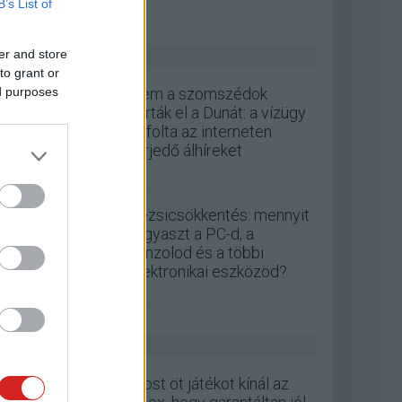
B’s List of
ZÖLD PÁLYA
er and store
to grant or
ed purposes
Nem a szomszédok
zárták el a Dunát: a vízügy
cáfolta az interneten
terjedő álhíreket
Rezsicsökkentés: mennyit
fogyaszt a PC-d, a
konzolod és a többi
elektronikai eszközöd?
GS HÍREK
Most öt játékot kínál az