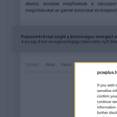
alkotni, amelyek megfelelnek a célcsopor
megoldásokat az gamer bútorokat és kiegészí
Pulzusméréssel segíti a biztonságos mozgást az
4 és egy 8 km-es egészségügyi tanösvény nyílt Bal
Címkék:
#ikea
#asus
#asus rog
#kollabor
pcwplus.h
If you wish 
sensitive in
confirm you
continue se
information 
further disc