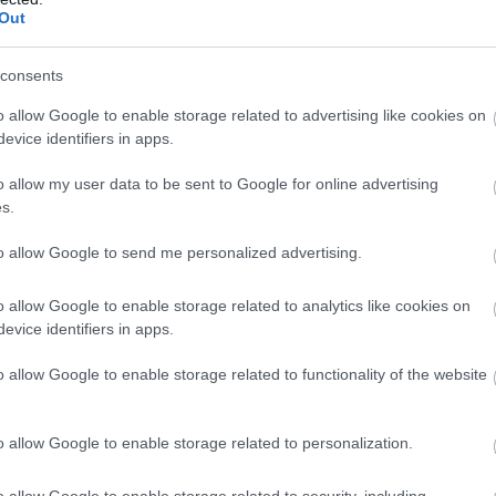
Out
l átalakult - erről
egy külön cikkben számoltunk be
ami rámutatott, hogy az oldalra könnyen felkerülhetnek
t felvételek is) a Pornhub és a mögötte álló
MindGeek
consents
t, amelyek publikálói nem voltak beazonosítható
o allow Google to enable storage related to advertising like cookies on
e innentől fogva csak és kizárólag ők tölthettek fel új
evice identifiers in apps.
o allow my user data to be sent to Google for online advertising
a friss feltöltőknek az úgynevezett Model Programhoz
s.
k egy londoni céggel, a Yotival kerülnek kapcsolatba.
to allow Google to send me personalized advertising.
nem egy külsős cég kezeli tehát az adataikat.
o allow Google to enable storage related to analytics like cookies on
evice identifiers in apps.
yos, államilag elismert, személyazonosításra alkalmas
o allow Google to enable storage related to functionality of the website
e az embereket.
Az
Ars Technica
információi szerint
a
lantást nyerni ezekbe az adatokba, sőt maga a Yoti is
o allow Google to enable storage related to personalization.
án kész vannak a beazonosítással), hogy ők maguk sem
kukkantani.
o allow Google to enable storage related to security, including