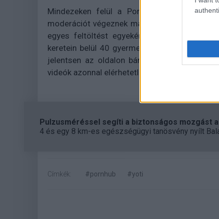
authenti
Mindezeken felül a
Pornhub és annak anya
moderációt végeznek majd, valódi hús-vér emb
egyes feltöltést egyeként ellenőriznek. Eli
keretein belül 40 gyermekvédelemmel foglalk
jelentsen az oldalon bármilyen olyan videót, 
videók azonnal elérhetetlenné válnak.
Pulzusméréssel segíti a biztonságos mozgást az
4 és egy 8 km-es egészségügyi tanösvény nyílt Bal
Címkék:
#pornhub
#yoti