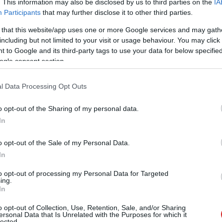
. This information may also be disclosed by us to third parties on the
IA
zászólások
Participants
that may further disclose it to other third parties.
 that this website/app uses one or more Google services and may gath
including but not limited to your visit or usage behaviour. You may click 
 to Google and its third-party tags to use your data for below specifi
tatja egy népszerű
ogle consent section.
yes felhasználóit
l Data Processing Opt Outs
o opt-out of the Sharing of my personal data.
In
o opt-out of the Sale of my Personal Data.
In
jd úgy titkosítják őket, hogy még maga a
to opt-out of processing my Personal Data for Targeted
ing.
In
o opt-out of Collection, Use, Retention, Sale, and/or Sharing
ersonal Data that Is Unrelated with the Purposes for which it
 Times
cikke nyomán egy hatalmas Pornhub-botrány,
lected.