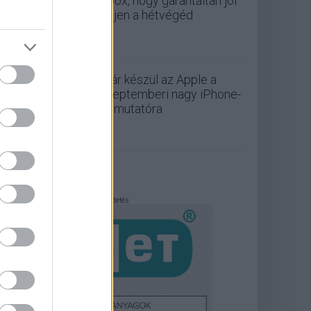
Xbox, hogy garantáltan jól
teljen a hétvégéd
Már készül az Apple a
szeptemberi nagy iPhone-
bemutatóra
Hirdetés