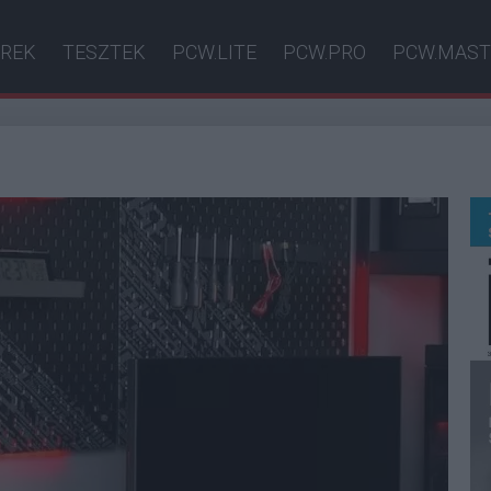
ÍREK
TESZTEK
PCW.LITE
PCW.PRO
PCW.MAST