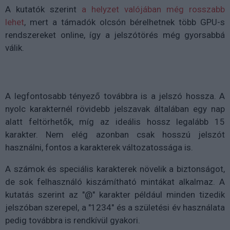
A kutatók szerint
a helyzet valójában még rosszabb
lehet
, mert a támadók olcsón bérelhetnek több GPU-s
rendszereket online, így a jelszótörés még gyorsabbá
válik.
A legfontosabb tényező továbbra is a jelszó hossza. A
nyolc karakternél rövidebb jelszavak általában egy nap
alatt feltörhetők, míg az ideális hossz legalább 15
karakter. Nem elég azonban csak hosszú jelszót
használni, fontos a karakterek változatossága is.
A számok és speciális karakterek növelik a biztonságot,
de sok felhasználó kiszámítható mintákat alkalmaz. A
kutatás szerint az "@" karakter például minden tizedik
jelszóban szerepel, a "1234" és a születési év használata
pedig továbbra is rendkívül gyakori.