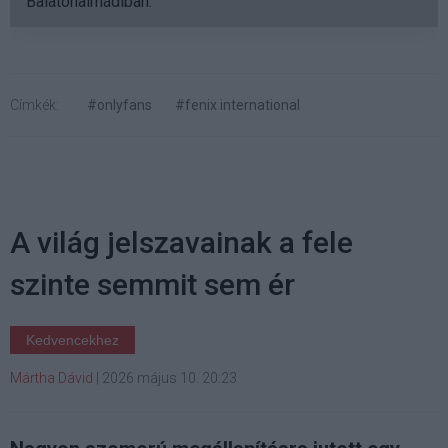
Balatonalmádiban.
Címkék:
#onlyfans
#fenix international
A világ jelszavainak a fele
szinte semmit sem ér
Kedvencekhez
Mártha Dávid
|
2026 május 10. 20:23