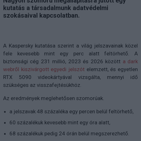
Nagyon szomorú megállapításra jutott egy
kutatás a társadalmunk adatvédelmi
szokásaival kapcsolatban.
A Kaspersky kutatása szerint a világ jelszavainak közel
fele kevesebb mint egy perc alatt feltörhető. A
biztonsági cég 231 millió, 2023 és 2026 között
a dark
webről kiszivárgott egyedi jelszót
elemzett, és egyetlen
RTX 5090 videokártyával vizsgálta, mennyi idő
szükséges az visszafejtésükhöz.
Az eredmények meglehetősen szomorúak.
a jelszavak 48 százaléka egy percen belül feltörhető,
60 százalékuk kevesebb mint egy óra alatt,
68 százalékuk pedig 24 órán belül megszerezhető.