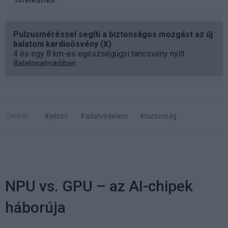
Pulzusméréssel segíti a biztonságos mozgást az új
balatoni kardioösvény (X)
4 és egy 8 km-es egészségügyi tanösvény nyílt
Balatonalmádiban.
Címkék:
#jelszó
#adatvédelem
#biztonság
NPU vs. GPU – az AI-chipek
háborúja