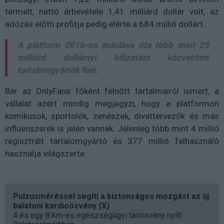
termelt, nettó árbevétele 1,41 milliárd dollár volt, az
adózás előtti profitja pedig elérte a 684 millió dollárt.
A platform 2016-os indulása óta több mint 25
milliárd dollárnyi kifizetést közvetített
tartalomgyártók felé.
Bár az OnlyFans főként felnőtt tartalmairól ismert, a
vállalat azért mindig megjegyzi, hogy a platformon
komikusok, sportolók, zenészek, divattervezők és más
influenszerek is jelen vannak. Jelenleg több mint 4 millió
regisztrált tartalomgyártó és 377 millió felhasználó
használja világszerte.
Pulzusméréssel segíti a biztonságos mozgást az új
balatoni kardioösvény (X)
4 és egy 8 km-es egészségügyi tanösvény nyílt