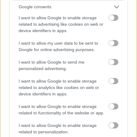
Google consents
Próbáltál már a távirányítóddal beírni valahova
egy rövidke szöveget?
I want to allow Google to enable storage
related to advertising like cookies on web or
device identifiers in apps.
I want to allow my user data to be sent to
A
Netflix
csendben elkezdte tesztelni saját mesterséges
Google for online advertising purposes.
intelligenciás hangalapú keresőjét az Egyesült
I want to allow Google to send me
Államokban. Az új funkcióval a felhasználóknak nem kell
personalized advertising.
konkrét címeket beírniuk, hanem elég egyszerűen
elmondaniuk, milyen hangulatú tartalmat szeretnének
I want to allow Google to enable storage
nézni, a Netflix pedig ez alapján kiköp egy listát.
related to analytics like cookies on web or
device identifiers in apps.
A funkció jelenleg béta állapotban van, és csak néhány
felhasználó számára érhető el bizonyos Google TV-s
I want to allow Google to enable storage
related to functionality of the website or app.
eszközökön. A használathoz a távirányító Netflix
gombját kell megnyomni, ezután különféle hangulat-
I want to allow Google to enable storage
alapú javaslatok jelennek meg, például "sírni szeretnék"
related to personalization.