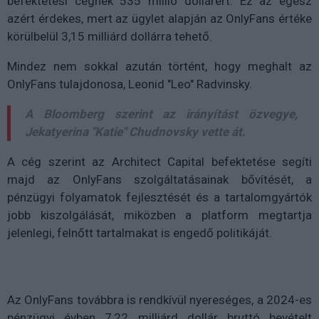
befektetési cégnek 535 millió dollárért. Ez az egész
azért érdekes, mert az ügylet alapján az OnlyFans értéke
körülbelül 3,15 milliárd dollárra tehető.
Mindez nem sokkal azután történt, hogy meghalt az
OnlyFans tulajdonosa, Leonid "Leo" Radvinsky.
A Bloomberg szerint az irányítást özvegye,
Jekatyerina "Katie" Chudnovsky vette át.
A cég szerint az Architect Capital befektetése segíti
majd az OnlyFans szolgáltatásainak bővítését, a
pénzügyi folyamatok fejlesztését és a tartalomgyártók
jobb kiszolgálását, miközben a platform megtartja
jelenlegi, felnőtt tartalmakat is engedő politikáját.
Az OnlyFans továbbra is rendkívül nyereséges, a 2024-es
pénzügyi évben 7,22 milliárd dollár bruttó bevételt