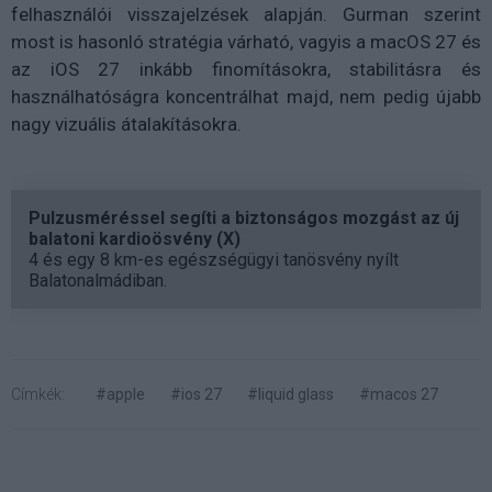
felhasználói visszajelzések alapján. Gurman szerint
most is hasonló stratégia várható, vagyis a macOS 27 és
az iOS 27 inkább finomításokra, stabilitásra és
használhatóságra koncentrálhat majd, nem pedig újabb
nagy vizuális átalakításokra.
Pulzusméréssel segíti a biztonságos mozgást az új
balatoni kardioösvény (X)
4 és egy 8 km-es egészségügyi tanösvény nyílt
Balatonalmádiban.
Címkék:
#apple
#ios 27
#liquid glass
#macos 27