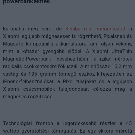
powerbankeknek.
Európába még nem, de
Kínába már megérkezett
a
Xiaomi legújabb mágnesesen is rögzíthető, Pixelsnap és
Magsafe kompatibilis akkumulátora, ami olyan vékony,
mint a kétszer gyengébb elődei. A Xiaomi UltraThin
Magnetic Powerbank - nevéhez hűen - a fizikai méretek
radikális csökkentésére fókuszál. A mindössze 13,2 mm
vastag és 195 gramm tömegű eszköz kifejezetten az
iPhone-felhasználókat, a Pixel tulajokat és a legújabb
Xiaomi csúcsmobilok tulajdonosait célozza meg a
mágneses rögzítéssel.
Technológiai fronton a legérdekesebb részlet a 45
wattos gyorstöltési támogatás. Ez egy ekkora méretű