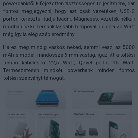
powerbanktől kifejezetten tisztességes teljesítmény, bár
fontos megjegyezni, hogy ezt csak vezetéken, USB-C
porton keresztül tudja leadni. Mágneses, vezeték nélküli
módban be kell érnünk lassabb tempóval, de ez a 20 Watt
még így is elég szép eredmény.
Ha ez még mindig vaskos neked, semmi vész, az 5000
mAh-s modell mindössze 6 mm vastag, igaz, itt a töltési
tempó kábelesen 22,5 Watt, Qi-vel pedig 15 Watt.
Természetesen mindkét powerbank minden fontos
töltési szabványt támogat.