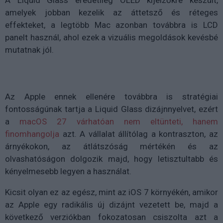
A Liquid Glass eredetileg OLED kijelzőkre készült,
amelyek jobban kezelik az áttetsző és réteges
effekteket, a legtöbb Mac azonban továbbra is LCD
panelt használ, ahol ezek a vizuális megoldások kevésbé
mutatnak jól.
Az Apple ennek ellenére továbbra is stratégiai
fontosságúnak tartja a Liquid Glass dizájnnyelvet, ezért
a
macOS 27 várhatóan nem eltünteti, hanem
finomhangolja
azt. A vállalat állítólag a kontraszton, az
árnyékokon, az átlátszóság mértékén és az
olvashatóságon dolgozik majd, hogy letisztultabb és
kényelmesebb legyen a használat.
Kicsit olyan ez az egész, mint az iOS 7 környékén, amikor
az Apple egy radikális új dizájnt vezetett be, majd a
következő verziókban fokozatosan csiszolta azt a