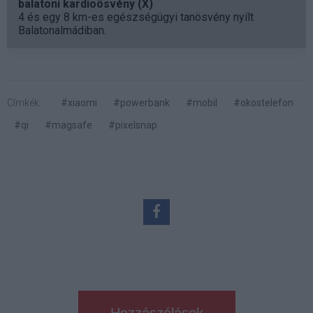
balatoni kardioösvény (X)
4 és egy 8 km-es egészségügyi tanösvény nyílt
Balatonalmádiban.
Címkék:
#xiaomi
#powerbank
#mobil
#okostelefon
#qi
#magsafe
#pixelsnap