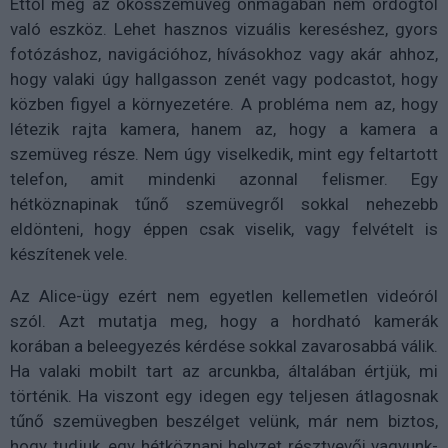
Ettől még az okosszemüveg önmagában nem ördögtől
való eszköz. Lehet hasznos vizuális kereséshez, gyors
fotózáshoz, navigációhoz, hívásokhoz vagy akár ahhoz,
hogy valaki úgy hallgasson zenét vagy podcastot, hogy
közben figyel a környezetére. A probléma nem az, hogy
létezik rajta kamera, hanem az, hogy a kamera a
szemüveg része. Nem úgy viselkedik, mint egy feltartott
telefon, amit mindenki azonnal felismer. Egy
hétköznapinak tűnő szemüvegről sokkal nehezebb
eldönteni, hogy éppen csak viselik, vagy felvételt is
készítenek vele.
Az Alice-ügy ezért nem egyetlen kellemetlen videóról
szól. Azt mutatja meg, hogy a hordható kamerák
korában a beleegyezés kérdése sokkal zavarosabbá válik.
Ha valaki mobilt tart az arcunkba, általában értjük, mi
történik. Ha viszont egy idegen egy teljesen átlagosnak
tűnő szemüvegben beszélget velünk, már nem biztos,
hogy tudjuk, egy hétköznapi helyzet résztvevői vagyunk-