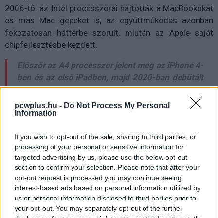
2006-tól az Intel processzorai hajtották a MacBookokat
és más Mac gépeket is, az együttműködés azonban
fokozatosan háttérbe szorult, miután az Apple saját
chipfejlesztésbe kezdett.
Először az A4 processzor jelent meg az iPhone 4-
ben és az első iPadben, majd 2020-ban debütált
az Apple Silicon a Macekben.
pcwplus.hu -
Do Not Process My Personal
Az Intel az elmúlt években ezzel szemben
komoly
Information
nehézségekkel küzdött
, miközben az AMD és az ARM-
alapú megoldások erősödtek. Ez a megegyezés viszont
If you wish to opt-out of the sale, sharing to third parties, or
megmentheti őket.
processing of your personal or sensitive information for
targeted advertising by us, please use the below opt-out
section to confirm your selection. Please note that after your
opt-out request is processed you may continue seeing
Pulzusméréssel segíti a biztonságos mozgást az új
interest-based ads based on personal information utilized by
balatoni kardioösvény (X)
us or personal information disclosed to third parties prior to
4 és egy 8 km-es egészségügyi tanösvény nyílt
your opt-out. You may separately opt-out of the further
Balatonalmádiban.