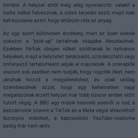
történt. A helyzet ettől még elég nyomasztó: valakit a
tudta nélkül felvesznek, a videó terjedni kezd, majd neki
kell küzdenie azért, hogy eltűnjön róla az anyag.
Az ügy azért különösen érzékeny, mert az ilyen videók
sokszor a "pick-up" tartalmak világába illeszkednek.
Ezekben férfiak idegen nőket szólítanak le nyilvános
helyeken, majd a helyzetet tanácsadó, szórakoztató vagy
önfényező tartalomként adják el másoknak. A szereplők
viszont sok esetben nem tudják, hogy rögzítik őket, nem
járulnak hozzá a megjelenéshez, és csak utólag
szembesülnek azzal, hogy egy kellemetlen vagy
megalázónak érzett helyzet már több tízezer ember előtt
futott végig. A BBC egy másik hasonló esetről is tud, a
beszámolók szerint a TikTok és a Meta végül eltávolított
bizonyos videókat, a kapcsolódó YouTube-csatorna
pedig már nem aktív.