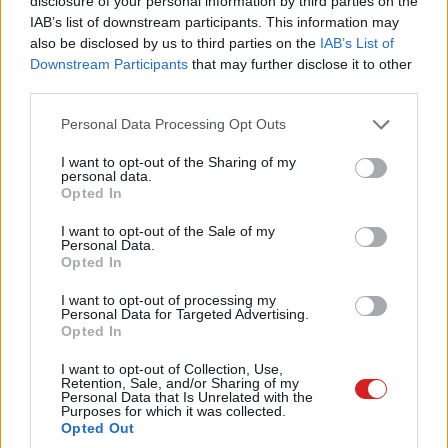
disclosure of your personal information by third parties on the
IAB’s list of downstream participants. This information may
also be disclosed by us to third parties on the
IAB’s List of
Downstream Participants
that may further disclose it to other
third parties.
Címkék:
#intel
#apple
Please note that this website/app uses one or more Google
Personal Data Processing Opt Outs
services and may gather and store information including but
not limited to your visit or usage behaviour. You may click to
I want to opt-out of the Sharing of my
personal data.
grant or deny consent to Google and its third-party tags to
Opted In
use your data for below specified purposes in below Google
consent section.
A Netflix már teszteli a
I want to opt-out of the Sale of my
Personal Data.
Opted In
hangalapú keresést és az első
I want to opt-out of processing my
benyomások nem is rosszak
Personal Data for Targeted Advertising.
Opted In
I want to opt-out of Collection, Use,
Kedvencekhez
Retention, Sale, and/or Sharing of my
Personal Data that Is Unrelated with the
Purposes for which it was collected.
Mártha Dávid
|
2026 május 11. 07:34
Opted Out