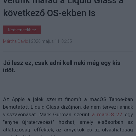
velünk marad a Liquid Glass a
következő OS-ekben is
Kedvencekhez
Mártha Dávid
|
2026 május 11. 06:35
Jó lesz ez, csak adni kell neki még egy kis
időt.
Az Apple a jelek szerint finomít a macOS Tahoe-ban
bemutatott Liquid Glass dizájnon, de nem tervezi annak
visszavonását. Mark Gurman szerint
a macOS 27
egy
"enyhe újratervezést" hozhat, amely elsősorban az
átlátszósági effektek, az árnyékok és az olvashatóság