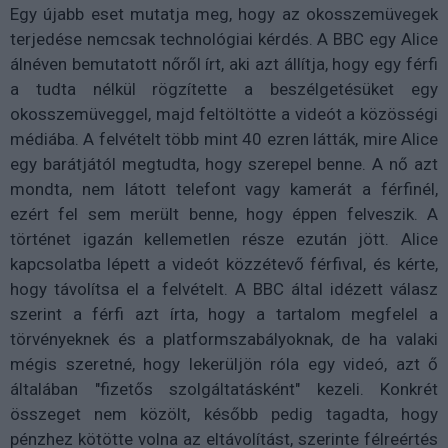
Egy újabb eset mutatja meg, hogy az okosszemüvegek
terjedése nemcsak technológiai kérdés. A BBC egy Alice
álnéven bemutatott nőről írt, aki azt állítja, hogy egy férfi
a tudta nélkül rögzítette a beszélgetésüket egy
okosszemüveggel, majd feltöltötte a videót a közösségi
médiába. A felvételt több mint 40 ezren látták, mire Alice
egy barátjától megtudta, hogy szerepel benne. A nő azt
mondta, nem látott telefont vagy kamerát a férfinél,
ezért fel sem merült benne, hogy éppen felveszik. A
történet igazán kellemetlen része ezután jött. Alice
kapcsolatba lépett a videót közzétevő férfival, és kérte,
hogy távolítsa el a felvételt. A BBC által idézett válasz
szerint a férfi azt írta, hogy a tartalom megfelel a
törvényeknek és a platformszabályoknak, de ha valaki
mégis szeretné, hogy lekerüljön róla egy videó, azt ő
általában "fizetős szolgáltatásként" kezeli. Konkrét
összeget nem közölt, később pedig tagadta, hogy
pénzhez kötötte volna az eltávolítást, szerinte félreértés