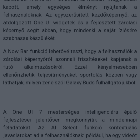
kapott, amely egységes élményt nyújtanak a
felhasználóknak. Az egyszerűsített kezdőképernyő, az
átdolgozott One UI widgetek és a fejlesztett zárolási
képernyő segít abban, hogy mindenki a saját ízlésére
szabhassa készülékét.
A Now Bar funkció lehetővé teszi, hogy a felhasználók a
zárolási képernyőről azonnali frissítéseket kapjanak a
futó alkalmazásokról. Ezzel kényelmesebben
ellenőrizhetik teljesítményüket sportolás közben vagy
láthatják, milyen zene szól Galaxy Buds fülhallgatójukból.
A One UI 7 mesterséges intelligenciára épülő
fejlesztései jelentősen megkönnyítik a mindennapi
feladatokat. Az AI Select funkció kontextuális
javaslatokat ad a felhasználóknak: például, ha egy videót