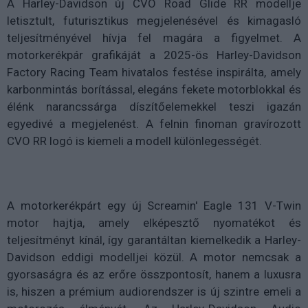
A Harley-Davidson új CVO Road Glide RR modellje
letisztult, futurisztikus megjelenésével és kimagasló
teljesítményével hívja fel magára a figyelmet. A
motorkerékpár grafikáját a 2025-ös Harley-Davidson
Factory Racing Team hivatalos festése inspirálta, amely
karbonmintás borítással, elegáns fekete motorblokkal és
élénk narancssárga díszítőelemekkel teszi igazán
egyedivé a megjelenést. A felnin finoman gravírozott
CVO RR logó is kiemeli a modell különlegességét.
A motorkerékpárt egy új Screamin' Eagle 131 V-Twin
motor hajtja, amely elképesztő nyomatékot és
teljesítményt kínál, így garantáltan kiemelkedik a Harley-
Davidson eddigi modelljei közül. A motor nemcsak a
gyorsaságra és az erőre összpontosít, hanem a luxusra
is, hiszen a prémium audiorendszer is új szintre emeli a