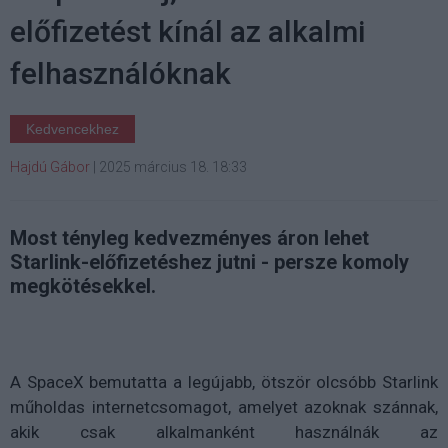
előfizetést kínál az alkalmi
felhasználóknak
Kedvencekhez
Hajdú Gábor
|
2025 március 18. 18:33
Most tényleg kedvezményes áron lehet
Starlink-előfizetéshez jutni - persze komoly
megkötésekkel.
A SpaceX bemutatta a legújabb, ötször olcsóbb Starlink
műholdas internetcsomagot, amelyet azoknak szánnak,
akik csak alkalmanként használnák az