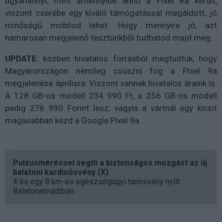
ugyanannyi, mint amennyibe anno a Pixel 8a került,
viszont cserébe egy kiváló támogatással megáldott, jó
minőségű mobilod lehet. Hogy mennyire jó, azt
hamarosan megjelenő tesztünkből tudhatod majd meg.
UPDATE:
közben hivatalos forrásból megtudtuk, hogy
Magyarországon némileg csúszni fog a Pixel 9a
megjelenése áprilisra. Viszont vannak hivatalos áraink is.
A 128 GB-os modell 234 990 Ft, a 256 GB-os modell
pedig 276 990 Forint lesz, vagyis a vártnál egy kicsit
magasabban kezd a Google Pixel 9a.
Pulzusméréssel segíti a biztonságos mozgást az új
balatoni kardioösvény (X)
4 és egy 8 km-es egészségügyi tanösvény nyílt
Balatonalmádiban.