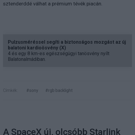
sztenderddé válhat a prémium tévék piacán.
Pulzusméréssel segíti a biztonságos mozgást az új
balatoni kardioösvény (X)
4 és egy 8 km-es egészségügyi tanösvény nyílt
Balatonalmádiban.
Címkék:
#sony
#rgb backlight
A SpaceX új, olcsóbb Starlink