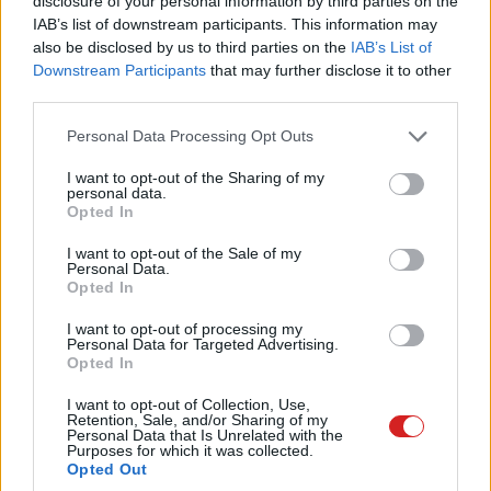
disclosure of your personal information by third parties on the
IAB’s list of downstream participants. This information may
also be disclosed by us to third parties on the
IAB’s List of
Címkék:
#google
#alphabet
#wiz
Downstream Participants
that may further disclose it to other
third parties.
Please note that this website/app uses one or more Google
Personal Data Processing Opt Outs
services and may gather and store information including but
not limited to your visit or usage behaviour. You may click to
I want to opt-out of the Sharing of my
personal data.
A Sony új RGB háttérvilágítási
grant or deny consent to Google and its third-party tags to
Opted In
use your data for below specified purposes in below Google
technológiája lehet a jövő?
consent section.
I want to opt-out of the Sale of my
Personal Data.
Opted In
Kedvencekhez
I want to opt-out of processing my
Personal Data for Targeted Advertising.
Hajdú Gábor
|
2025 március 18. 20:20
Opted In
I want to opt-out of Collection, Use,
Retention, Sale, and/or Sharing of my
A Sony új RGB technológiája az OLED kihívója
Personal Data that Is Unrelated with the
Purposes for which it was collected.
lehet.
Opted Out