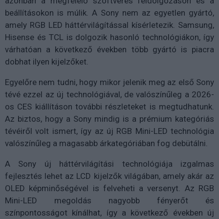
azonban a megfelelő szoftveres feldolgozáson és a
beállításokon is múlik. A Sony nem az egyetlen gyártó,
amely RGB LED háttérvilágítással kísérletezik. Samsung,
Hisense és TCL is dolgozik hasonló technológiákon, így
várhatóan a következő években több gyártó is piacra
dobhat ilyen kijelzőket.
Egyelőre nem tudni, hogy mikor jelenik meg az első Sony
tévé ezzel az új technológiával, de valószínűleg a 2026-
os CES kiállításon további részleteket is megtudhatunk.
Az biztos, hogy a Sony mindig is a prémium kategóriás
tévéiről volt ismert, így az új RGB Mini-LED technológia
valószínűleg a magasabb árkategóriában fog debütálni.
A Sony új háttérvilágítási technológiája izgalmas
fejlesztés lehet az LCD kijelzők világában, amely akár az
OLED képminőségével is felveheti a versenyt. Az RGB
Mini-LED megoldás nagyobb fényerőt és
színpontosságot kínálhat, így a következő években új