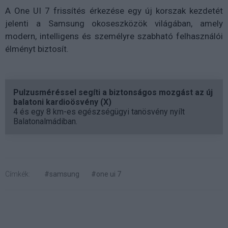
A One UI 7 frissítés érkezése egy új korszak kezdetét
jelenti a Samsung okoseszközök világában, amely
modern, intelligens és személyre szabható felhasználói
élményt biztosít.
Pulzusméréssel segíti a biztonságos mozgást az új
balatoni kardioösvény (X)
4 és egy 8 km-es egészségügyi tanösvény nyílt
Balatonalmádiban.
Címkék:
#samsung
#one ui 7