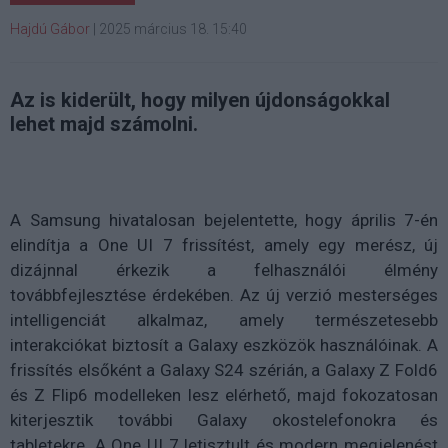
Hajdú Gábor
|
2025 március 18. 15:40
Az is kiderült, hogy milyen újdonságokkal
lehet majd számolni.
A Samsung hivatalosan bejelentette, hogy április 7-én
elindítja a One UI 7 frissítést, amely egy merész, új
dizájnnal érkezik a felhasználói élmény
továbbfejlesztése érdekében. Az új verzió mesterséges
intelligenciát alkalmaz, amely természetesebb
interakciókat biztosít a Galaxy eszközök használóinak. A
frissítés elsőként a Galaxy S24 szérián, a Galaxy Z Fold6
és Z Flip6 modelleken lesz elérhető, majd fokozatosan
kiterjesztik további Galaxy okostelefonokra és
tabletekre. A One UI 7 letisztult és modern megjelenést