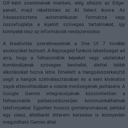
GIF-ként szeretnének menteni, elég elhúzni az Edge-
panelt, majd rákattintani az AI Select ikonra. Az
Írásasszisztens automatikusan formázza vagy
összefoglalja a kijelölt szöveges tartalmakat, így
könnyebb lesz az információk rendszerezése.
A kreativitás szerelmeseinek a One UI 7 további
eszközöket biztosít. A Rajzsegéd funkció lehetőséget ad
arra, hogy a felhasználók képeket vagy vázlatokat
kombináljanak szöveges bevitellel, élettel telibb
alkotásokat hozva létre. Emellett a Hangsávszerkesztő
segít a hangok szétválasztásában és a nem kívánatos
zajok eltávolításában a videók minőségének javításéra. A
Google Gemini integrációjának köszönhetően a
felhasználók párbeszédszerűen kommunikálhatnak
telefonjukkal. Egyetlen hosszú gombnyomással, például
egy olasz, állatbarát étterem keresése is könnyedén
megoldható Gemini által.