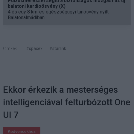
Pulzusméréssel segíti a biztonságos mozgást az új
balatoni kardioösvény (X)
4 és egy 8 km-es egészségügyi tanösvény nyílt
Balatonalmádiban.
Címkék:
#spacex
#starlink
Ekkor érkezik a mesterséges
intelligenciával felturbózott One
UI 7
Kedvencekhez