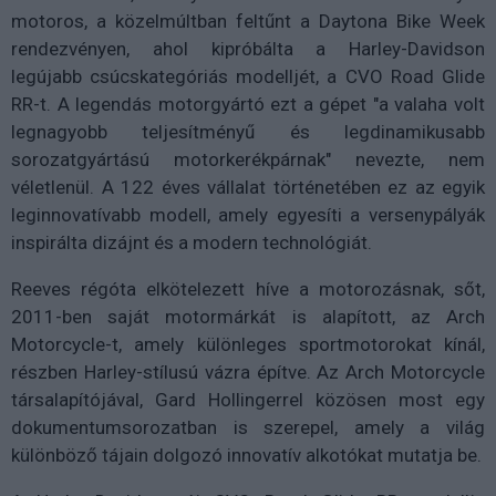
motoros, a közelmúltban feltűnt a Daytona Bike Week
rendezvényen, ahol kipróbálta a Harley-Davidson
legújabb csúcskategóriás modelljét, a CVO Road Glide
RR-t. A legendás motorgyártó ezt a gépet "a valaha volt
legnagyobb teljesítményű és legdinamikusabb
sorozatgyártású motorkerékpárnak" nevezte, nem
véletlenül. A 122 éves vállalat történetében ez az egyik
leginnovatívabb modell, amely egyesíti a versenypályák
inspirálta dizájnt és a modern technológiát.
Reeves régóta elkötelezett híve a motorozásnak, sőt,
2011-ben saját motormárkát is alapított, az Arch
Motorcycle-t, amely különleges sportmotorokat kínál,
részben Harley-stílusú vázra építve. Az Arch Motorcycle
társalapítójával, Gard Hollingerrel közösen most egy
dokumentumsorozatban is szerepel, amely a világ
különböző tájain dolgozó innovatív alkotókat mutatja be.