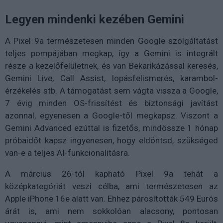
Legyen mindenki kezében Gemini
A Pixel 9a természetesen minden Google szolgáltatást
teljes pompájában megkap, így a Gemini is integrált
része a kezelőfelületnek, és van Bekarikázással keresés,
Gemini Live, Call Assist, lopásfelismerés, karambol-
érzékelés stb. A támogatást sem vágta vissza a Google,
7 évig minden OS-frissítést és biztonsági javítást
azonnal, egyenesen a Google-től megkapsz. Viszont a
Gemini Advanced ezúttal is fizetős, mindössze 1 hónap
próbaidőt kapsz ingyenesen, hogy eldöntsd, szükséged
van-e a teljes AI-funkcionalitásra.
A március 26-tól kapható Pixel 9a tehát a
középkategóriát veszi célba, ami természetesen az
Apple iPhone 16e alatt van. Ehhez párosították 549 Eurós
árát is, ami nem sokkolóan alacsony, pontosan