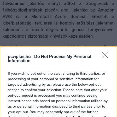
felvásárlás jelentős előnyt adhat a Google-nek a
felhőszolgáltatások piacán, ahol jelenleg az Amazon
AWS és a Microsoft Azure dominál. Emellett a
kiberbiztonsági területen is komoly erősítést jelenthet,
különösen a mesterséges intelligencia térnyerésével
kapcsolatos biztonsági kihívások kezelésében.
Az Alphabet ezzel egy stratégiai lépést tesz a vállalati
szolgáltatások és a biztonsági megoldások területén, és
pcwplus.hu -
Do Not Process My Personal
ha az üzlet megvalósul, az hosszú távon komoly
Information
hatással lehet a piacra.
If you wish to opt-out of the sale, sharing to third parties, or
processing of your personal or sensitive information for
targeted advertising by us, please use the below opt-out
Pulzusméréssel segíti a biztonságos mozgást az új
section to confirm your selection. Please note that after your
balatoni kardioösvény (X)
opt-out request is processed you may continue seeing
4 és egy 8 km-es egészségügyi tanösvény nyílt
interest-based ads based on personal information utilized by
Balatonalmádiban.
us or personal information disclosed to third parties prior to
your opt-out. You may separately opt-out of the further