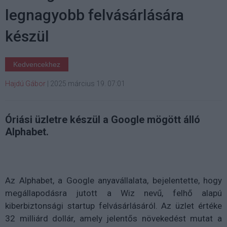
legnagyobb felvásárlására
készül
Kedvencekhez
Hajdú Gábor
|
2025 március 19. 07:01
Óriási üzletre készül a Google mögött álló
Alphabet.
Az Alphabet, a Google anyavállalata, bejelentette, hogy
megállapodásra jutott a Wiz nevű, felhő alapú
kiberbiztonsági startup felvásárlásáról. Az üzlet értéke
32 milliárd dollár, amely jelentős növekedést mutat a