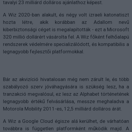
tavalyi 23 milliárd dolláros ajánlathoz képest.
A Wiz 2020-ban alakult, és négy volt izraeli katonatiszt
hozta létre, akik korábban az Adallom nevű
kiberbiztonsági céget is megalapították - ezt a Microsoft
320 millió dollárért vásárolta fel. A Wiz főként felhőalapú
rendszerek védelmére specializálódott, és kompatibilis a
legnagyobb fejlesztői platformokkal.
Bár az akvizíció hivatalosan még nem zárult le, és több
szabályozó szerv jóváhagyására is szükség lesz, ha a
tranzakció megvalósul, ez lesz az Alphabet történetének
legnagyobb értékű felvásárlása, messze meghaladva a
Motorola Mobility 2011-es, 12,5 milliárd dolláros árát.
A Wiz a Google Cloud égisze alá kerülhet, de várhatóan
továbbra is független platformként működik majd. A