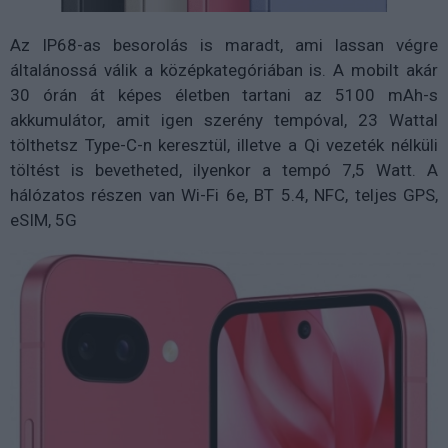
Az IP68-as besorolás is maradt, ami lassan végre
általánossá válik a középkategóriában is. A mobilt akár
30 órán át képes életben tartani az 5100 mAh-s
akkumulátor, amit igen szerény tempóval, 23 Wattal
tölthetsz Type-C-n keresztül, illetve a Qi vezeték nélküli
töltést is bevetheted, ilyenkor a tempó 7,5 Watt. A
hálózatos részen van Wi-Fi 6e, BT 5.4, NFC, teljes GPS,
eSIM, 5G