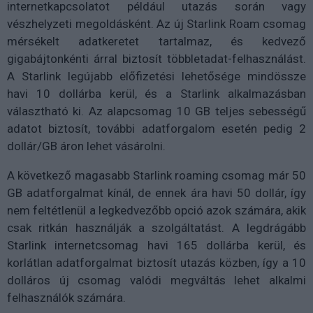
internetkapcsolatot például utazás során vagy
vészhelyzeti megoldásként. Az új Starlink Roam csomag
mérsékelt adatkeretet tartalmaz, és kedvező
gigabájtonkénti árral biztosít többletadat-felhasználást.
A Starlink legújabb előfizetési lehetősége mindössze
havi 10 dollárba kerül, és a Starlink alkalmazásban
választható ki. Az alapcsomag 10 GB teljes sebességű
adatot biztosít, további adatforgalom esetén pedig 2
dollár/GB áron lehet vásárolni.
A következő magasabb Starlink roaming csomag már 50
GB adatforgalmat kínál, de ennek ára havi 50 dollár, így
nem feltétlenül a legkedvezőbb opció azok számára, akik
csak ritkán használják a szolgáltatást. A legdrágább
Starlink internetcsomag havi 165 dollárba kerül, és
korlátlan adatforgalmat biztosít utazás közben, így a 10
dolláros új csomag valódi megváltás lehet alkalmi
felhasználók számára.