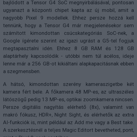
bajlódott a Tensor G4 SoC megnyirbálásával, pontosan
ugyanazt a központi chipet kapta az új mobil, amit a
nagyobb Pixel 9 modellek. Ehhez persze hozzá kell
tennünk, hogy a Tensor G4 már megjelenésekor sem
számított kimondottan csúcskategóriás SoC-nek, a
Google ígérete szerint az igazi ugrást a G5-tel fogjuk
megtapasztalni idén. Ehhez 8 GB RAM és 128 GB
alaptárhely kapcsolódik - utóbbi nem túl acélos, ideje
lenne már a 256 GB-ot kikiáltani alapkapacitásnak ebben
a szegmensben.
A hátsó, kimondottan szerény kameraszigetbe két
kamera fért bele. A főkamera 48 MP-es, az ultraszéles
látószögű pedig 13 MP-es, optikai zoomkamera nincsen.
Persze digitális nagyítás elérhető (8x), valamint van
makró fókusz, HDR+, Night Sight, és elérhetők az extra
AI-funkciók is, mint például az Add me vagy a Best take.
A szerkesztésnél a teljes Magic Editort bevetheted, pont,