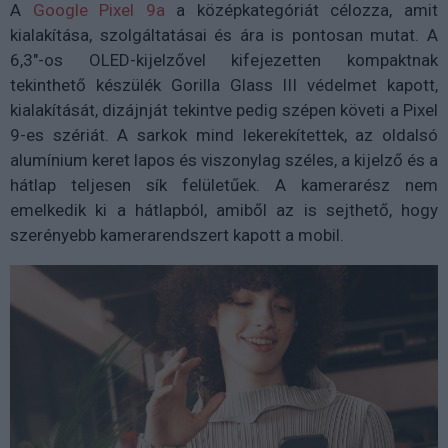
A
Google Pixel 9a
a középkategóriát célozza, amit
kialakítása, szolgáltatásai és ára is pontosan mutat. A
6,3"-os OLED-kijelzővel kifejezetten kompaktnak
tekinthető készülék Gorilla Glass III védelmet kapott,
kialakítását, dizájnját tekintve pedig szépen követi a Pixel
9-es szériát. A sarkok mind lekerekítettek, az oldalsó
alumínium keret lapos és viszonylag széles, a kijelző és a
hátlap teljesen sík felületűek. A kamerarész nem
emelkedik ki a hátlapból, amiből az is sejthető, hogy
szerényebb kamerarendszert kapott a mobil.