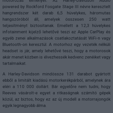
motorozás élményét. Az Harley-Davidson Audio
powered by Rockford Fosgate Stage III névre keresztelt
hangrendszer két darab 6,5 hüvelykes, háromutas
hangszóróból áll, amelyek összesen 250 watt
teljesítményt biztosítanak. Emellett a 12,3 hüvelykes
infotainment kijelző lehetővé teszi az Apple CarPlay és
egyéb zenei alkalmazások csatlakoztatását WiFi-n vagy
Bluetooth-on keresztül. A motorhoz egy vezeték nélküli
headset is jár, amely lehetővé teszi, hogy a motorosok
akár menet közben is élvezhessék kedvenc zenéiket vagy
tartalmaikat.
A Harley-Davidson mindössze 131 darabot gyártott
ebből a limitált kiadású motorkerékpárból, amelynek ára
eléri a 110 000 dollárt. Bár egyelőre nem tudni, hogy
Reeves vásárolt-e egyet a ritkaságnak számító gépek
közül, az biztos, hogy ez az új modell a motorrajongók
egyik legnagyobb álma.