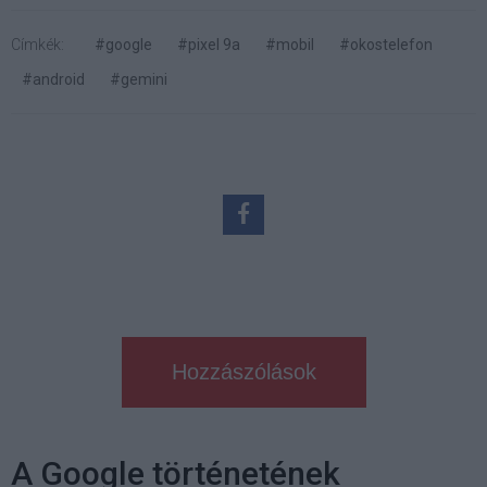
Címkék:
#google
#pixel 9a
#mobil
#okostelefon
#android
#gemini
Hozzászólások
A Google történetének