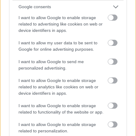
Google consents
I want to allow Google to enable storage
A Sony egy új, forradalmi háttérvilágítási technológiát
related to advertising like cookies on web or
fejleszt LCD tévékhez, amely az RGB LED-eket
device identifiers in apps.
alkalmazza a jobb színteljesítmény és kontraszt
I want to allow my user data to be sent to
érdekében. A technológia a cég korábbi Triluminos
Google for online advertising purposes.
fejlesztésének továbbfejlesztett változata, és akár az
OLED kijelzők képminőségével is versenyezhet. Az LCD
I want to allow Google to send me
tévék - legyen szó QLED-ről, Mini-LED-ről vagy más
personalized advertising.
variációkról - egy háttérvilágítást használnak, amely
I want to allow Google to enable storage
jellemzően kék LED-ekből áll, amelyek kvantumpontok
related to analytics like cookies on web or
segítségével hozzák létre a vörös és zöld színeket. Ez a
device identifiers in apps.
megoldás azonban kompromisszumokkal járhat a
színteljesítmény és a kontraszt terén.
I want to allow Google to enable storage
related to functionality of the website or app.
Sony új RGB Mini-LED háttérvilágítása viszont külön
vörös, zöld és kék LED-eket alkalmaz, ami nagyobb
I want to allow Google to enable storage
related to personalization.
színpontosságot és fényerőt eredményezhet. A Mini-LED