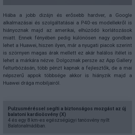
Hiába a jobb dizájn és erősebb hardver, a Google
alkalmazásai és szolgáltatásai a P40-es modellekről is
hiányoznak majd az amerikai, elhúzódó korlátozások
miatt. Ennek fényében pedig különösen nagy gondban
lehet a Huawei, hiszen ilyen, már a nyugati piacok szerint
is szörnyen magas árak mellett ez akár halálos ítélet is
lehet a márkára nézve. Dolgoznak persze az App Gallery
felturbózásán, több pénzt kapnak a fejlesztők, de a mai
népszerű appok többsége akkor is hiányzik majd a
Huawei drága mobiljairól.
Pulzusméréssel segíti a biztonságos mozgást az új
balatoni kardioösvény (X)
4 és egy 8 km-es egészségügyi tanösvény nyílt
Balatonalmádiban.