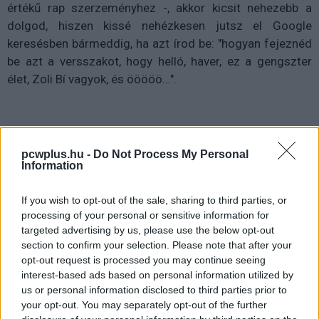
értékű rap szerzeményhez -, akkor kicsit nehezebb a
dolgod, hiszen kissé nehézkesen jutsz el Google
keresésben bármeddig, ha azt írod be: "hogyan fejeznéd
be azt a versszakot, hogy helló, haver, ez a gengszter
élet, Zoli Bí vagyok, és ööööö...".
Na, itt jön képbe a mesterséges intelligencia, legalábbis
pcwplus.hu -
Do Not Process My Personal
manapság egyre többen gondolhatnák így, hiszen a
Information
betanított, önállóan gondolkodó algoritmusok annyi
mindenben segítenek, akkor milyen gondot okozhat nekik
If you wish to opt-out of the sale, sharing to third parties, or
processing of your personal or sensitive information for
néhány frappáns dalszöveg-sor? Így gondolta ezt Li
targeted advertising by us, please use the below opt-out
Kang Yu, a Vicarious AI nevű cég kutatója, aki fogta az
section to confirm your selection. Please note that after your
általuk terelgetett neurális hálózatot, és ellátta egy
opt-out request is processed you may continue seeing
tonnányi rap-előadó szövegeivel Eminemtől Snoop
interest-based ads based on personal information utilized by
Doggon át Kanye Westig, tessék tanulni, felismerni az
us or personal information disclosed to third parties prior to
your opt-out. You may separately opt-out of the further
általános szófordulatokat, rímeket, témaköröket. 180