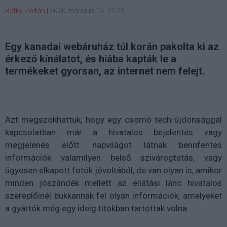
Bátky Zoltán
|
2020 március 12. 11:29
Egy kanadai webáruház túl korán pakolta ki az
érkező kínálatot, és hiába kapták le a
termékeket gyorsan, az internet nem felejt.
Azt megszokhattuk, hogy egy csomó tech-újdonsággal
kapcsolatban már a hivatalos bejelentés vagy
megjelenés előtt napvilágot látnak bennfentes
információk valamilyen belső szivárogtatás, vagy
ügyesen elkapott fotók jóvoltából, de van olyan is, amikor
minden jószándék mellett az ellátási lánc hivatalos
szereplőinél bukkannak fel olyan információk, amelyeket
a gyártók még egy ideig titokban tartottak volna.