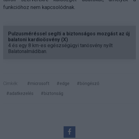
funkcióhoz nem kapcsolódnak.
Pulzusméréssel segíti a biztonságos mozgást az új
balatoni kardioösvény (X)
4 és egy 8 km-es egészségügyi tanösvény nyílt
Balatonalmádiban.
Címkék:
#microsoft
#edge
#böngésző
#adatkezelés
#biztonság