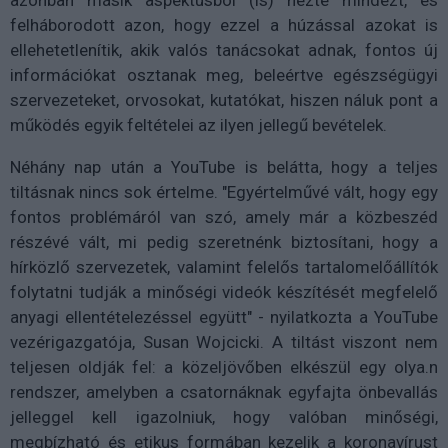
felháborodott azon, hogy ezzel a húzással azokat is
ellehetetlenítik, akik valós tanácsokat adnak, fontos új
információkat osztanak meg, beleértve egészségügyi
szervezeteket, orvosokat, kutatókat, hiszen náluk pont a
működés egyik feltételei az ilyen jellegű bevételek.
Néhány nap után a YouTube is belátta, hogy a teljes
tiltásnak nincs sok értelme. "Egyértelművé vált, hogy egy
fontos problémáról van szó, amely már a közbeszéd
részévé vált, mi pedig szeretnénk biztosítani, hogy a
hírközlő szervezetek, valamint felelős tartalomelőállítók
folytatni tudják a minőségi videók készítését megfelelő
anyagi ellentételezéssel együtt" - nyilatkozta a YouTube
vezérigazgatója, Susan Wojcicki. A tiltást viszont nem
teljesen oldják fel: a közeljövőben elkészül egy olya.n
rendszer, amelyben a csatornáknak egyfajta önbevallás
jelleggel kell igazolniuk, hogy valóban minőségi,
megbízható és etikus formában kezelik a koronavírust