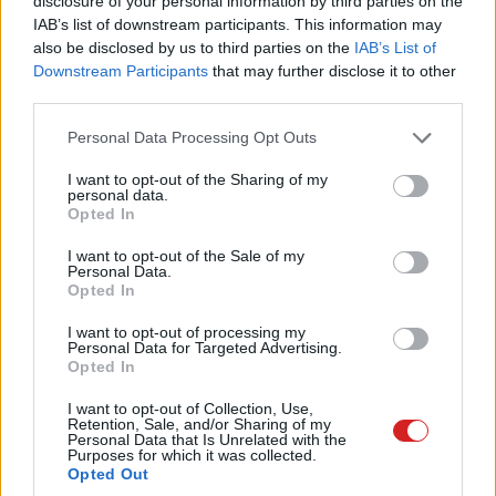
disclosure of your personal information by third parties on the
000 sornyi rap-szöveget olvastatott át 14 különféle
IAB’s list of downstream participants. This information may
előadótól, amelyben 50 000 rímelő sort tudott
also be disclosed by us to third parties on the
IAB’s List of
elkülöníteni. Aztán, amikor ez megvolt, a szakember
Downstream Participants
that may further disclose it to other
kipróbálta, mit lép az AI az általa elkezdett szövegekre.
third parties.
Please note that this website/app uses one or more Google
Az első eredményeket így összegezte: "nagyon
Personal Data Processing Opt Outs
services and may gather and store information including but
szórakoztató, bár a sikeressége eléggé korlátozott".
not limited to your visit or usage behaviour. You may click to
I want to opt-out of the Sharing of my
Pedig az algoritmust a korábbi AI-kísérletek helyett már
personal data.
grant or deny consent to Google and its third-party tags to
Opted In
a Google Brain projektre alapozta, amely arról híres, hogy
use your data for below specified purposes in below Google
a nyelvi feldolgozás során "messzebbre lát" egyes
consent section.
I want to opt-out of the Sale of my
Personal Data.
szavaknál, például képes érzékelni a nagyobb szövegközi
Opted In
összefüggéseket, mögöttes jelentéseket is. Ehhez
képest Li szerint a Home-made Rap Machine névre
I want to opt-out of processing my
Personal Data for Targeted Advertising.
keresztelt szoftver nyelvi leleményessége kiábrándító.
Opted In
"Időről időre összehoz egy rímet, főleg, ha egy könnyebb,
I want to opt-out of Collection, Use,
általános szóval végződik az általunk megadott sor, de
Retention, Sale, and/or Sharing of my
Personal Data that Is Unrelated with the
legtöbbször az eredmény inkább csak fura szóköpködés
Purposes for which it was collected.
random mondatokkal, amiket áthat némi wannabe-rapper
Opted Out