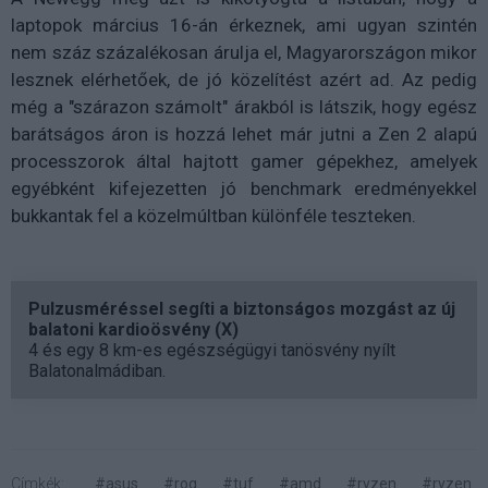
laptopok március 16-án érkeznek, ami ugyan szintén
nem száz százalékosan árulja el, Magyarországon mikor
lesznek elérhetőek, de jó közelítést azért ad. Az pedig
még a "szárazon számolt" árakból is látszik, hogy egész
barátságos áron is hozzá lehet már jutni a Zen 2 alapú
processzorok által hajtott gamer gépekhez, amelyek
egyébként kifejezetten jó benchmark eredményekkel
bukkantak fel a közelmúltban különféle teszteken.
Pulzusméréssel segíti a biztonságos mozgást az új
balatoni kardioösvény (X)
4 és egy 8 km-es egészségügyi tanösvény nyílt
Balatonalmádiban.
Címkék:
#asus
#rog
#tuf
#amd
#ryzen
#ryzen