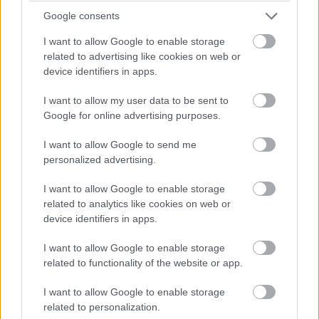
életérzés" - mondta.
Google consents
A szoftvert
te is kipróbálhatod
, a weboldalon elég
I want to allow Google to enable storage
megadni egy random sornyi szöveget angolul, és a
related to advertising like cookies on web or
"complete your rap" gombra tenyerelni, máris jön egy sor
device identifiers in apps.
válaszul, valamint még néhány alternatív javaslat. Naná,
I want to allow my user data to be sent to
hogy mi is kipróbáltuk, méghozzá különféle rapszámok
Google for online advertising purposes.
soraival. Nézzük az eredményt!
I want to allow Google to send me
Első sor: "We gonna ring-rang-a-dong for a holiday"
personalized advertising.
(Holiday Rap)
I want to allow Google to enable storage
A Home-made Rap Machine válasza: "probably why the
related to analytics like cookies on web or
f*ck did you expect me to get away" ("mégis mi a
device identifiers in apps.
f***árt gondoltad, hogy eltűnök")
I want to allow Google to enable storage
Első sor: "My-my-my-my music makes me so hard
related to functionality of the website or app.
makes me say oh my Lord" (Can't Touch This)
I want to allow Google to enable storage
HMRM: "isn't life horrible i think that it was horrible"
related to personalization.
("hát nem szörnyű az élet, szerintem szörnyű volt")