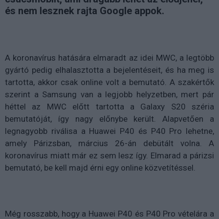
és nem lesznek rajta Google appok.
A koronavírus hatására elmaradt az idei MWC, a legtöbb
gyártó pedig elhalasztotta a bejelentéseit, és ha meg is
tartotta, akkor csak online volt a bemutató. A szakértők
szerint a Samsung van a legjobb helyzetben, mert pár
héttel az MWC előtt tartotta a Galaxy S20 széria
bemutatóját, így nagy előnybe került. Alapvetően a
legnagyobb riválisa a Huawei P40 és P40 Pro lehetne,
amely Párizsban, március 26-án debütált volna. A
koronavírus miatt már ez sem lesz így. Elmarad a párizsi
bemutató, be kell majd érni egy online közvetítéssel.
Még rosszabb, hogy a Huawei P40 és P40 Pro vételára a