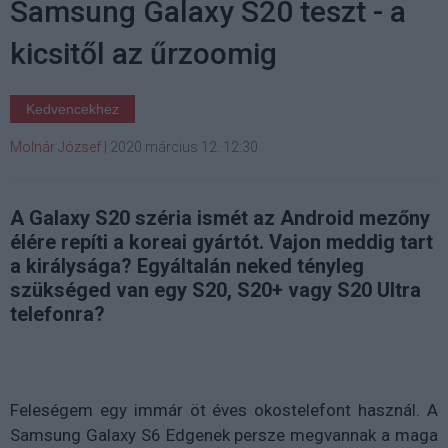
Samsung Galaxy S20 teszt - a
kicsitől az űrzoomig
Kedvencekhez
Molnár József
|
2020 március 12. 12:30
A Galaxy S20 széria ismét az Android mezőny
élére repíti a koreai gyártót. Vajon meddig tart
a királysága? Egyáltalán neked tényleg
szükséged van egy S20, S20+ vagy S20 Ultra
telefonra?
Feleségem egy immár öt éves okostelefont használ. A
Samsung Galaxy S6 Edgenek persze megvannak a maga