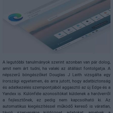
A legutóbbi tanulmányok szerint azonban van pár dolog,
amit nem árt tudni, ha valaki az átállást fontolgatja. A
népszerű böngészőket Douglas J Leith vizsgálta egy
írországi egyetemen, és arra jutott, hogy adatbiztonság
és adatkezelés szempontjából aggasztó az új Edge és a
Yandex is. Különféle azonosítókat küldenek a hardverről
a fejlesztőnek, ez pedig nem kapcsolható ki. Az
automatikus kiegészítéssel működő kereső is váratlan,
távoli szerverekre küldözget adatokat, amelyek a