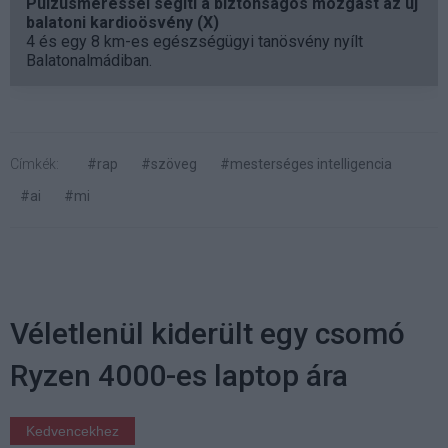
Pulzusméréssel segíti a biztonságos mozgást az új
balatoni kardioösvény (X)
4 és egy 8 km-es egészségügyi tanösvény nyílt
Balatonalmádiban.
Címkék:
#rap
#szöveg
#mesterséges intelligencia
#ai
#mi
Véletlenül kiderült egy csomó
Ryzen 4000-es laptop ára
Kedvencekhez