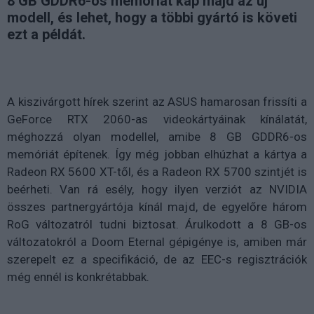
8 GB GDDR6-os memóriát kap majd az új
modell, és lehet, hogy a többi gyártó is követi
ezt a példát.
A kiszivárgott hírek szerint az ASUS hamarosan frissíti a
GeForce RTX 2060-as videokártyáinak kínálatát,
méghozzá olyan modellel, amibe 8 GB GDDR6-os
memóriát építenek. Így még jobban elhúzhat a kártya a
Radeon RX 5600 XT-től, és a Radeon RX 5700 szintjét is
beérheti. Van rá esély, hogy ilyen verziót az NVIDIA
összes partnergyártója kínál majd, de egyelőre három
RoG változatról tudni biztosat. Árulkodott a 8 GB-os
változatokról a Doom Eternal gépigénye is, amiben már
szerepelt ez a specifikáció, de az EEC-s regisztrációk
még ennél is konkrétabbak.