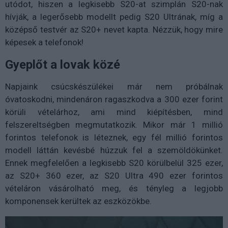
utódot, hiszen a legkisebb S20-at szimplán S20-nak
hívják, a legerősebb modellt pedig S20 Ultrának, míg a
középső testvér az S20+ nevet kapta. Nézzük, hogy mire
képesek a telefonok!
Gyeplőt a lovak közé
Napjaink csúcskészülékei már nem próbálnak
óvatoskodni, mindenáron ragaszkodva a 300 ezer forint
körüli vételárhoz, ami mind kiépítésben, mind
felszereltségben megmutatkozik. Mikor már 1 millió
forintos telefonok is léteznek, egy fél millió forintos
modell láttán kevésbé húzzuk fel a szemöldökünket.
Ennek megfelelően a legkisebb S20 körülbelül 325 ezer,
az S20+ 360 ezer, az S20 Ultra 490 ezer forintos
vételáron vásárolható meg, és tényleg a legjobb
komponensek kerültek az eszközökbe.