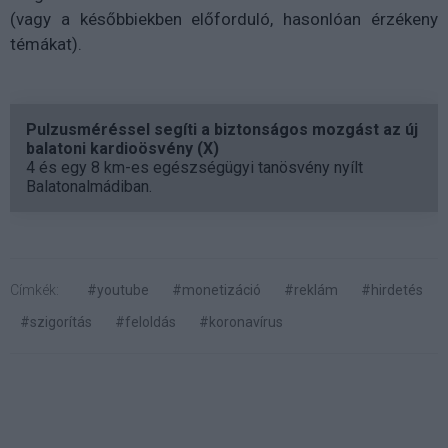
(vagy a későbbiekben előforduló, hasonlóan érzékeny
témákat).
Pulzusméréssel segíti a biztonságos mozgást az új
balatoni kardioösvény (X)
4 és egy 8 km-es egészségügyi tanösvény nyílt
Balatonalmádiban.
Címkék:
#youtube
#monetizáció
#reklám
#hirdetés
#szigorítás
#feloldás
#koronavírus