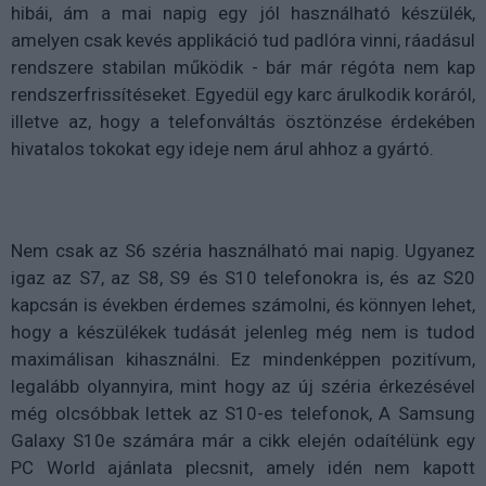
hibái, ám a mai napig egy jól használható készülék,
amelyen csak kevés applikáció tud padlóra vinni, ráadásul
rendszere stabilan működik - bár már régóta nem kap
rendszerfrissítéseket. Egyedül egy karc árulkodik koráról,
illetve az, hogy a telefonváltás ösztönzése érdekében
hivatalos tokokat egy ideje nem árul ahhoz a gyártó.
Nem csak az S6 széria használható mai napig. Ugyanez
igaz az S7, az S8, S9 és S10 telefonokra is, és az S20
kapcsán is években érdemes számolni, és könnyen lehet,
hogy a készülékek tudását jelenleg még nem is tudod
maximálisan kihasználni. Ez mindenképpen pozitívum,
legalább olyannyira, mint hogy az új széria érkezésével
még olcsóbbak lettek az S10-es telefonok, A Samsung
Galaxy S10e számára már a cikk elején odaítélünk egy
PC World ajánlata plecsnit, amely idén nem kapott