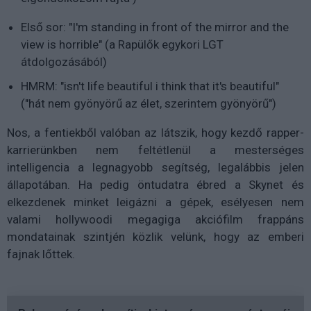
Első sor: "I'm standing in front of the mirror and the
view is horrible" (a Rapülők egykori LGT
átdolgozásából)
HMRM: "isn't life beautiful i think that it's beautiful"
("hát nem gyönyörű az élet, szerintem gyönyörű")
Nos, a fentiekből valóban az látszik, hogy kezdő rapper-
karrierünkben nem feltétlenül a mesterséges
intelligencia a legnagyobb segítség, legalábbis jelen
állapotában. Ha pedig öntudatra ébred a Skynet és
elkezdenek minket leigázni a gépek, esélyesen nem
valami hollywoodi megagiga akciófilm frappáns
mondatainak szintjén közlik velünk, hogy az emberi
fajnak lőttek.