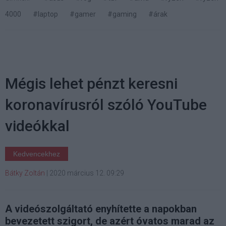
4000
#laptop
#gamer
#gaming
#árak
Mégis lehet pénzt keresni
koronavírusról szóló YouTube
videókkal
Kedvencekhez
Bátky Zoltán
|
2020 március 12. 09:29
A videószolgáltató enyhítette a napokban
bevezetett szigort, de azért óvatos marad az