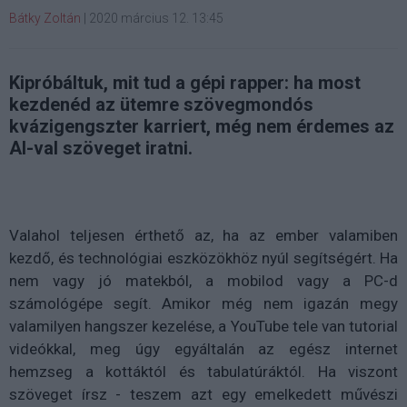
Bátky Zoltán
|
2020 március 12. 13:45
Kipróbáltuk, mit tud a gépi rapper: ha most
kezdenéd az ütemre szövegmondós
kvázigengszter karriert, még nem érdemes az
AI-val szöveget iratni.
Valahol teljesen érthető az, ha az ember valamiben
kezdő, és technológiai eszközökhöz nyúl segítségért. Ha
nem vagy jó matekból, a mobilod vagy a PC-d
számológépe segít. Amikor még nem igazán megy
valamilyen hangszer kezelése, a YouTube tele van tutorial
videókkal, meg úgy egyáltalán az egész internet
hemzseg a kottáktól és tabulatúráktól. Ha viszont
szöveget írsz - teszem azt egy emelkedett művészi