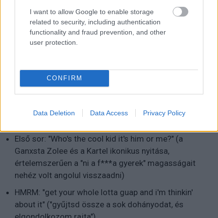
I want to allow Google to enable storage
Első sor: "Ice is back with my brand new invention" (Ice
related to security, including authentication
Ice Baby)
functionality and fraud prevention, and other
user protection.
HMRM: "now i look at the club and look at my baby
momma's my redemption" ("végignézek a klubon és
ránézek a csajomra, aki a megváltásom")
CONFIRM
Végül bedobtuk az eddig is harmatosan teljesítő AI-t a
mélyvízbe, és két magyar rap-szöveg fordításával
Data Deletion
Data Access
Privacy Policy
teszteltük.
Első sor: "Who's the cool kid it's him or me?" (a
Ganxsta Zolee és a Kartel ikonikus nyitása,
értelemszerűen a "ni a f***a gyerek" magasságait
nehéz volt angolul visszaadni)
HMRM: "get your whole lotta guap and i'm thinkin'
about it" ("gyűjtsd össze a sok dohányodat, és
elgondolkozom rajta")