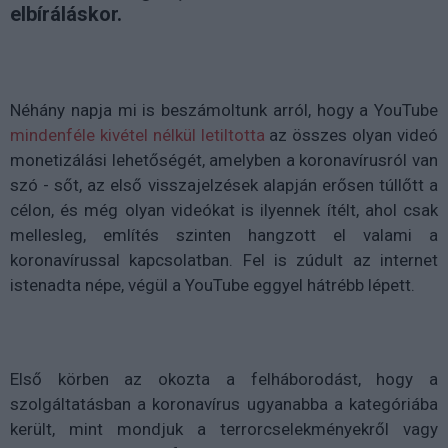
elbíráláskor.
Néhány napja mi is beszámoltunk arról, hogy a YouTube
mindenféle kivétel nélkül letiltotta
az összes olyan videó
monetizálási lehetőségét, amelyben a koronavírusról van
szó - sőt, az első visszajelzések alapján erősen túllőtt a
célon, és még olyan videókat is ilyennek ítélt, ahol csak
mellesleg, említés szinten hangzott el valami a
koronavírussal kapcsolatban. Fel is zúdult az internet
istenadta népe, végül a YouTube eggyel hátrébb lépett.
Első körben az okozta a felháborodást, hogy a
szolgáltatásban a koronavírus ugyanabba a kategóriába
került, mint mondjuk a terrorcselekményekről vagy