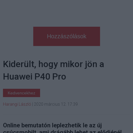
Hozzászólások
Kiderült, hogy mikor jön a
Huawei P40 Pro
Kedvencekhez
Harangi László
|
2020 március 12. 17:39
Online bemutatón leplezhetik le az új
csúcsmobilt, ami drágább lehet az elődjénél,