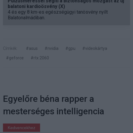
Pulzusméréssel segíti a biztonságos mozgást az új
balatoni kardioösvény (X)
4 és egy 8 km-es egészségügyi tanösvény nyílt
Balatonalmádiban.
Címkék:
#asus
#nvidia
#gpu
#videokártya
#geforce
#rtx 2060
Egyelőre béna rapper a
mesterséges intelligencia
Kedvencekhez