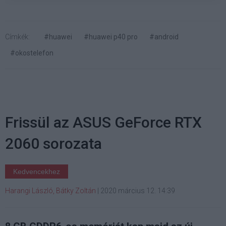
Címkék:
#huawei
#huawei p40 pro
#android
#okostelefon
Frissül az ASUS GeForce RTX
2060 sorozata
Kedvencekhez
Harangi László, Bátky Zoltán
|
2020 március 12. 14:39