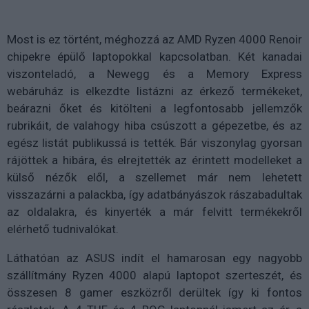
Most is ez történt, méghozzá az AMD Ryzen 4000 Renoir
chipekre épülő laptopokkal kapcsolatban. Két kanadai
viszonteladó, a Newegg és a Memory Express
webáruház is elkezdte listázni az érkező termékeket,
beárazni őket és kitölteni a legfontosabb jellemzők
rubrikáit, de valahogy hiba csúszott a gépezetbe, és az
egész listát publikussá is tették. Bár viszonylag gyorsan
rájöttek a hibára, és elrejtették az érintett modelleket a
külső nézők elől, a szellemet már nem lehetett
visszazárni a palackba, így adatbányászok rászabadultak
az oldalakra, és kinyerték a már felvitt termékekről
elérhető tudnivalókat.
Láthatóan az ASUS indít el hamarosan egy nagyobb
szállítmány Ryzen 4000 alapú laptopot szerteszét, és
összesen 8 gamer eszközről derültek így ki fontos