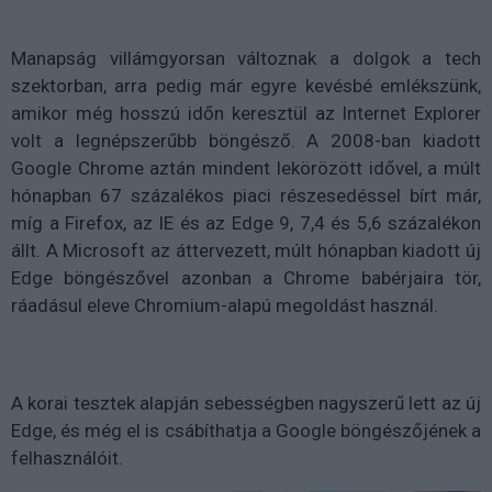
Manapság villámgyorsan változnak a dolgok a tech
szektorban, arra pedig már egyre kevésbé emlékszünk,
amikor még hosszú időn keresztül az Internet Explorer
volt a legnépszerűbb böngésző. A 2008-ban kiadott
Google Chrome aztán mindent lekörözött idővel, a múlt
hónapban 67 százalékos piaci részesedéssel bírt már,
míg a Firefox, az IE és az Edge 9, 7,4 és 5,6 százalékon
állt. A Microsoft az áttervezett, múlt hónapban kiadott új
Edge böngészővel azonban a Chrome babérjaira tör,
ráadásul eleve Chromium-alapú megoldást használ.
A korai tesztek alapján sebességben nagyszerű lett az új
Edge, és még el is csábíthatja a Google böngészőjének a
felhasználóit.