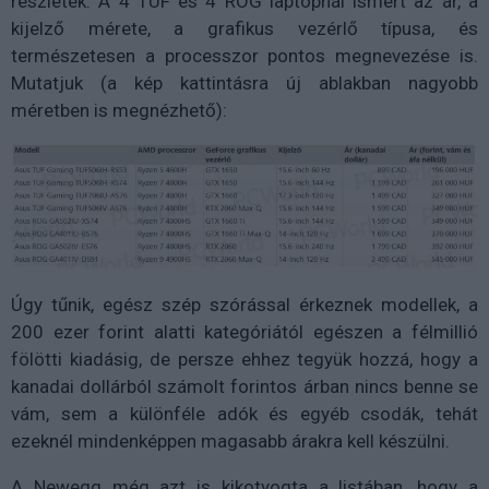
részletek. A 4 TUF és 4 ROG laptopnál ismert az ár, a
kijelző mérete, a grafikus vezérlő típusa, és
természetesen a processzor pontos megnevezése is.
Mutatjuk (a kép kattintásra új ablakban nagyobb
méretben is megnézhető):
Úgy tűnik, egész szép szórással érkeznek modellek, a
200 ezer forint alatti kategóriától egészen a félmillió
fölötti kiadásig, de persze ehhez tegyük hozzá, hogy a
kanadai dollárból számolt forintos árban nincs benne se
vám, sem a különféle adók és egyéb csodák, tehát
ezeknél mindenképpen magasabb árakra kell készülni.
A Newegg még azt is kikotyogta a listában, hogy a