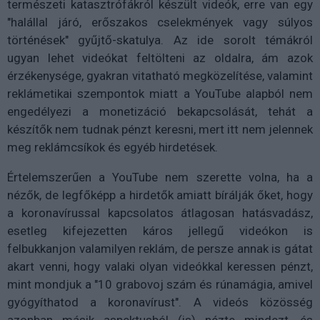
természeti katasztrófákról készült videók, erre van egy
"halállal járó, erőszakos cselekmények vagy súlyos
történések" gyűjtő-skatulya. Az ide sorolt témákról
ugyan lehet videókat feltölteni az oldalra, ám azok
érzékenysége, gyakran vitatható megközelítése, valamint
reklámetikai szempontok miatt a YouTube alapból nem
engedélyezi a monetizáció bekapcsolását, tehát a
készítők nem tudnak pénzt keresni, mert itt nem jelennek
meg reklámcsíkok és egyéb hirdetések.
Értelemszerűen a YouTube nem szerette volna, ha a
nézők, de legfőképp a hirdetők amiatt bírálják őket, hogy
a koronavírussal kapcsolatos átlagosan hatásvadász,
esetleg kifejezetten káros jellegű videókon is
felbukkanjon valamilyen reklám, de persze annak is gátat
akart venni, hogy valaki olyan videókkal keressen pénzt,
mint mondjuk a "10 grabovoj szám és rúnamágia, amivel
gyógyíthatod a koronavírust". A videós közösség
azonban másik aspektusból (is) nézte mindezt, és