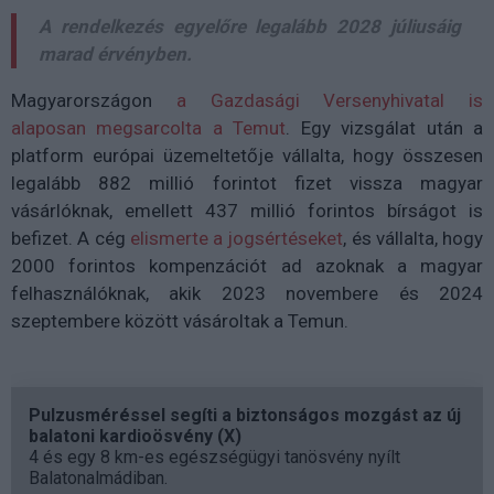
A rendelkezés egyelőre legalább 2028 júliusáig
marad érvényben.
Magyarországon
a Gazdasági Versenyhivatal is
alaposan megsarcolta a Temut
. Egy vizsgálat után a
platform európai üzemeltetője vállalta, hogy összesen
legalább 882 millió forintot fizet vissza magyar
vásárlóknak, emellett 437 millió forintos bírságot is
befizet. A cég
elismerte a jogsértéseket
, és vállalta, hogy
2000 forintos kompenzációt ad azoknak a magyar
felhasználóknak, akik 2023 novembere és 2024
szeptembere között vásároltak a Temun.
Pulzusméréssel segíti a biztonságos mozgást az új
balatoni kardioösvény (X)
4 és egy 8 km-es egészségügyi tanösvény nyílt
Balatonalmádiban.