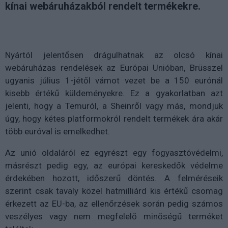
kínai webáruházakból rendelt termékekre.
Nyártól jelentősen drágulhatnak az olcsó kínai
webáruházas rendelések az Európai Unióban, Brüsszel
ugyanis július 1-jétől vámot vezet be a 150 eurónál
kisebb értékű küldeményekre. Ez a gyakorlatban azt
jelenti, hogy a Temuról, a Sheinről vagy más, mondjuk
úgy, hogy kétes platformokról rendelt termékek ára akár
több euróval is emelkedhet.
Az unió oldaláról ez egyrészt egy fogyasztóvédelmi,
másrészt pedig egy, az európai kereskedők védelme
érdekében hozott, időszerű döntés. A felméréseik
szerint csak tavaly közel hatmilliárd kis értékű csomag
érkezett az EU-ba, az ellenőrzések során pedig számos
veszélyes vagy nem megfelelő minőségű terméket