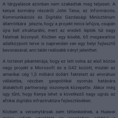
A tárgyalások azonban nem szakadtak meg teljesen. A
kenyai kormány részéről John Tanui, az Információs,
Kommunikációs és Digitális Gazdasági Minisztérium
államtitkára jelezte, hogy a projekt nincs lefújva, csupán
újra kell strukturálni, mert az eredeti lépték túl nagy
falatnak bizonyult. Közben egy kisebb, 60 megawattos
adatközpont terve is napirenden van egy helyi fejlesztő
bevonásával, ami talán reálisabb irányt jelenthet.
A történet pikantériája, hogy ez lett volna az első közös
nagy projekt a Microsoft és a G42 között, miután az
amerikai cég 1,5 milliárd dollárt fektetett az emirátusi
vállalatba, részben geopolitikai nyomás hatására
átalakított partnerségi viszonyok közepette. Akkor még
úgy tűnt, hogy Kenya lehet a következő nagy ugrás az
afrikai digitális infrastruktúra fejlesztésében.
Közben a versenytársak sem tétlenkednek, a Huawei