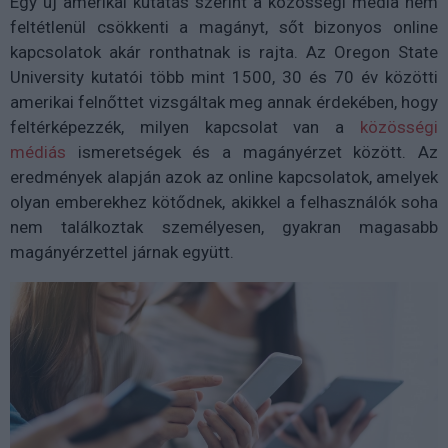
Egy új amerikai kutatás szerint a közösségi média nem
feltétlenül csökkenti a magányt, sőt bizonyos online
kapcsolatok akár ronthatnak is rajta. Az Oregon State
University kutatói több mint 1500, 30 és 70 év közötti
amerikai felnőttet vizsgáltak meg annak érdekében, hogy
feltérképezzék, milyen kapcsolat van a
közösségi
médiás
ismeretségek és a magányérzet között. Az
eredmények alapján azok az online kapcsolatok, amelyek
olyan emberekhez kötődnek, akikkel a felhasználók soha
nem találkoztak személyesen, gyakran magasabb
magányérzettel járnak együtt.