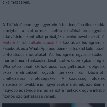
alkalmazásban.
A TikTok lépése egy egyértelmű tendenciába illeszkedik,
amelyben a platformok fizetős extrákkal és nagyobb
adatvédelmi kontrollal próbálják növelni bevételeiket.
A
Meta már több alkalmazásánál
- köztük az Instagram, a
Facebook és a WhatsApp esetében - is tesztel különböző
előfizetéses modelleket. Az Instagram egyes piacokon
már prémium funkciókat kínál fizetős csomagban, míg a
WhatsApp saját előfizetéses szolgáltatásán dolgozik
extra matricákkal, egyedi témákkal és kibővített
chatkezelési lehetőségekkel. A közösségi oldalak
alapverziói továbbra is ingyenesek maradnak, azonban a
nagyobb adatvédelem és az extra funkciók egyre inkább
fizetős szolgáltatássá válnak.