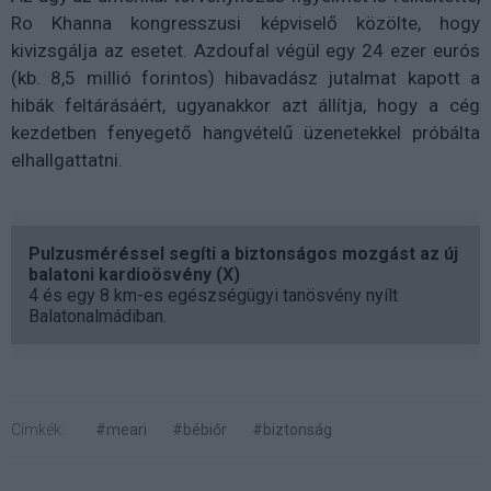
Ro Khanna kongresszusi képviselő közölte, hogy
kivizsgálja az esetet. Azdoufal végül egy 24 ezer eurós
(kb. 8,5 millió forintos) hibavadász jutalmat kapott a
hibák feltárásáért, ugyanakkor azt állítja, hogy a cég
kezdetben fenyegető hangvételű üzenetekkel próbálta
elhallgattatni.
Pulzusméréssel segíti a biztonságos mozgást az új
balatoni kardioösvény (X)
4 és egy 8 km-es egészségügyi tanösvény nyílt
Balatonalmádiban.
Címkék:
#meari
#bébiőr
#biztonság