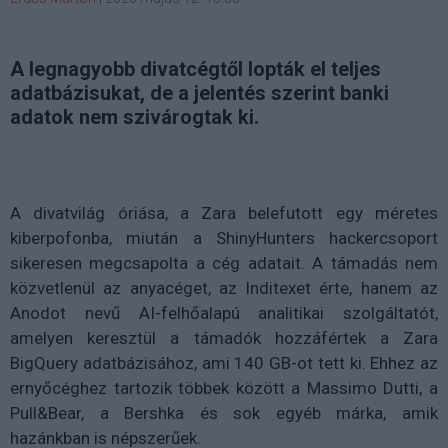
A legnagyobb divatcégtől lopták el teljes
adatbázisukat, de a jelentés szerint banki
adatok nem szivárogtak ki.
A divatvilág óriása, a Zara belefutott egy méretes
kiberpofonba, miután a ShinyHunters hackercsoport
sikeresen megcsapolta a cég adatait. A támadás nem
közvetlenül az anyacéget, az Inditexet érte, hanem az
Anodot nevű AI-felhőalapú analitikai szolgáltatót,
amelyen keresztül a támadók hozzáfértek a Zara
BigQuery adatbázisához, ami 140 GB-ot tett ki. Ehhez az
ernyőcéghez tartozik többek között a Massimo Dutti, a
Pull&Bear, a Bershka és sok egyéb márka, amik
hazánkban is népszerűek.