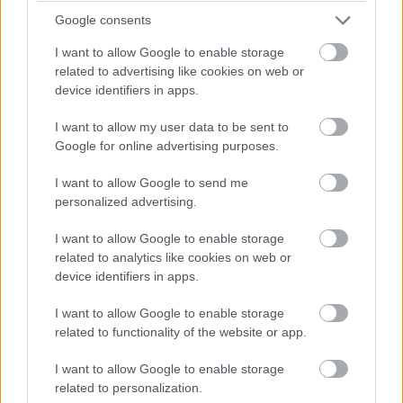
Ezen felül az addiktív működés is a per tárgyát
Google consents
képezi.
I want to allow Google to enable storage
related to advertising like cookies on web or
device identifiers in apps.
Texas állam pert indított a
Netflix
ellen, mert a vád
I want to allow my user data to be sent to
szerint a streamingóriás a felhasználók tudta és
Google for online advertising purposes.
beleegyezése nélkül gyűjtötte, majd értékesítette
személyes adataikat. Ken Paxton texasi főügyész szerint
I want to allow Google to send me
personalized advertising.
a vállalat éveken keresztül megtévesztette előfizetőit
azzal, hogy nyilvánosan tagadta az adatgyűjtést és az
I want to allow Google to enable storage
adatok harmadik feleknek történő továbbadását,
related to analytics like cookies on web or
miközben reklámcégeknek és adatbrókereknek
device identifiers in apps.
értékesítette az információkat. A kereset szerint a cég
I want to allow Google to enable storage
ezzel akár több milliárd dolláros bevételre is szert
related to functionality of the website or app.
tehetett.
I want to allow Google to enable storage
A vádiratban az is szerepel, hogy a Netflix szándékosan
related to personalization.
addiktív módon alakította ki platformját annak