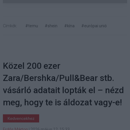
Címkék:
#temu
#shein
#kína
#európai unió
Közel 200 ezer
Zara/Bershka/Pull&Bear stb.
vásárló adatait lopták el – nézd
meg, hogy te is áldozat vagy-e!
Kedvencekhez
Erdős Márton
|
2026 május 12. 15:33