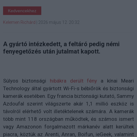
Kedvencekhez
Kelemen Richárd
|
2026 május 12. 20:32
A gyártó intézkedett, a feltáró pedig némi
fenyegetőzés után jutalmat kapott.
Súlyos biztonsági
hibákra derült fény
a kínai Meari
Technology által gyártott Wi-Fi-s bébiőrök és biztonsági
kamerák esetében. Egy francia biztonsági kutató, Sammy
Azdoufal szerint világszerte akár 1,1 millió eszköz is
távolról elérhető volt illetéktelenek számára. A kamerák
több mint 118 országban működtek, és számos ismert
vagy Amazonon forgalmazott márkanév alatt kerültek
piacra, köztük az Arenti, Anran, Boifun, ieGeek, valamint