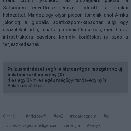
máris erősíti jelenlétét az országban, például a
Safaricom együttműködésével indított új optikai
hálózattal. Mindez egy olyan piacon történik, ahol Afrika
jelenleg a globális adatközpont-kapacitás alig egy
százalékát adja, tehát a potenciál hatalmas, még ha az
infrastruktúra egyelőre komoly korlátokat is szab a
terjeszkedésnek.
Pulzusméréssel segíti a biztonságos mozgást az új
balatoni kardioösvény (X)
4 és egy 8 km-es egészségügyi tanösvény nyílt
Balatonalmádiban.
Címkék:
#microsoft
#g42
#adatközpont
#ai
#mesterséges intelligencia
#energia
#kenya