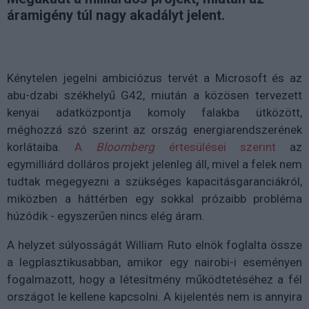
áramigény túl nagy akadályt jelent.
Kénytelen jegelni ambiciózus tervét a Microsoft és az
abu-dzabi székhelyű G42, miután a közösen tervezett
kenyai adatközpontja komoly falakba ütközött,
méghozzá szó szerint az ország energiarendszerének
korlátaiba.
A
Bloomberg
értesülései szerint
az
egymilliárd dolláros projekt jelenleg áll, mivel a felek nem
tudtak megegyezni a szükséges kapacitásgaranciákról,
miközben a háttérben egy sokkal prózaibb probléma
húzódik - egyszerűen nincs elég áram.
A helyzet súlyosságát William Ruto elnök foglalta össze
a legplasztikusabban, amikor egy nairobi-i eseményen
fogalmazott, hogy a létesítmény működtetéséhez a fél
országot le kellene kapcsolni. A kijelentés nem is annyira