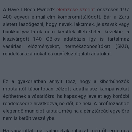
A Have I Been Pwned?
elemzése szerint
összesen 197
400 egyedi e-mail-cím kompromittálódott. Bár a Zara
sietett leszögezni, hogy nevek, lakcímek, jelszavak vagy
bankkártyaadatok nem kerültek illetéktelen kezekbe, a
kiszivárgott 140 GB-os adatbázis így is tartalmaz
vásárlási előzményeket, termékazonosítókat (SKU),
rendelési számokat és ügyfélszolgálati adatokat.
Ez a gyakorlatban annyit tesz, hogy a kiberbűnözők
mostantól tűpontosan célzott adathalász kampányokat
építhetnek a vásárlókra: ha kapsz egy levelet egy korábbi
rendelésedre hivatkozva, ne dőlj be neki. A profilozáshoz
elegendő muníciót kaptak, még ha a pénztárcád egyelőre
nem is került veszélybe.
Ha vásároltál már valamelyik ruházati cégtől, érdemes