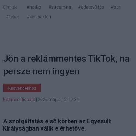
Címkék:
#netflix
#streaming
#adatgyűjtés
#per
#texas
#ken paxton
Jön a reklámmentes TikTok, na
persze nem ingyen
Kedvencekhez
Kelemen Richárd
|
2026 május 12. 17:34
A szolgáltatás első körben az Egyesült
Királyságban válik elérhetővé.