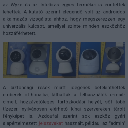
az Wyze és az Intelbras egyes termékei is érintettek
lehettek. A kutató szerint elegendő volt az androidos
alkalmazás vizsgálata ahhoz, hogy megszerezzen egy
univerzális kulcsot, amellyel szinte minden eszközhöz
hozzáférhetett.
A biztonsági rések miatt idegenek betekinthettek
emberek otthonaiba, láthatták a felhasználók e-mail-
címeit, hozzávetőleges tartózkodási helyét, sőt több
tízezer, nyilvánosan elérhető kínai szervereken tárolt
fényképet is. Azdoufal szerint sok eszköz gyári
alapértelmezett
jelszavakat
használt, például az "admin"