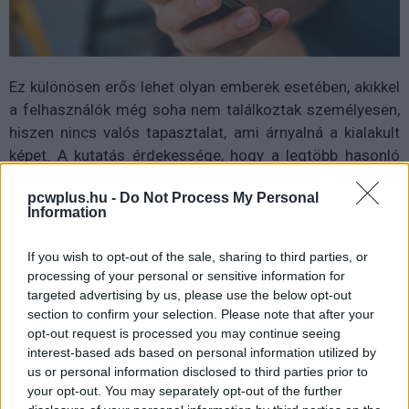
Ez különösen erős lehet olyan emberek esetében, akikkel
a felhasználók még soha nem találkoztak személyesen,
hiszen nincs valós tapasztalat, ami árnyalná a kialakult
képet. A kutatás érdekessége, hogy a legtöbb hasonló
vizsgálattal ellentétben nem fiatalokra, hanem középkorú
pcwplus.hu -
Do Not Process My Personal
és idősebb felnőttekre fókuszált, akik az amerikai
Information
lakosság jelentős részét alkotják, és szintén intenzíven
használják a közösségi médiát.
If you wish to opt-out of the sale, sharing to third parties, or
processing of your personal or sensitive information for
targeted advertising by us, please use the below opt-out
section to confirm your selection. Please note that after your
Pulzusméréssel segíti a biztonságos mozgást az új
opt-out request is processed you may continue seeing
balatoni kardioösvény (X)
interest-based ads based on personal information utilized by
4 és egy 8 km-es egészségügyi tanösvény nyílt
us or personal information disclosed to third parties prior to
Balatonalmádiban.
your opt-out. You may separately opt-out of the further