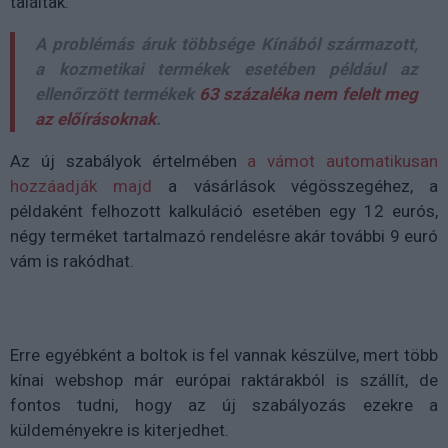
találtak.
A problémás áruk többsége Kínából származott,
a kozmetikai termékek esetében például az
ellenőrzött termékek
63 százaléka nem felelt meg
az előírásoknak
.
Az új szabályok értelmében
a vámot automatikusan
hozzáadják majd
a vásárlások végösszegéhez, a
példaként felhozott kalkuláció esetében egy 12 eurós,
négy terméket tartalmazó rendelésre akár további 9 euró
vám is rakódhat.
Erre egyébként a boltok is fel vannak készülve, mert több
kínai webshop már európai raktárakból is szállít, de
fontos tudni, hogy az új szabályozás ezekre a
küldeményekre is kiterjedhet.