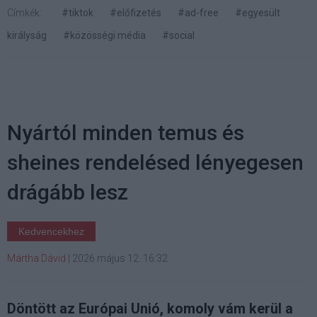
Címkék:
#tiktok
#előfizetés
#ad-free
#egyesült
királyság
#közösségi média
#social
Nyártól minden temus és
sheines rendelésed lényegesen
drágább lesz
Kedvencekhez
Mártha Dávid
|
2026 május 12. 16:32
Döntött az Európai Unió, komoly vám kerül a