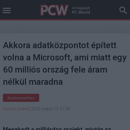
Akkora adatközpontot épített
volna a Microsoft, ami miatt egy
60 milliós ország fele áram
nélkül maradna
Kedvencekhez
Vörös Lóránd
|
2026 május 13. 07:35
Megakadt a milliárdos projekt, miután az