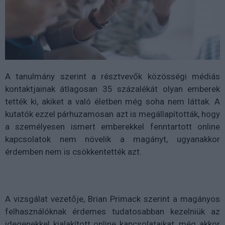
A tanulmány szerint a résztvevők közösségi médiás
kontaktjainak átlagosan 35 százalékát olyan emberek
tették ki, akiket a való életben még soha nem láttak. A
kutatók ezzel párhuzamosan azt is megállapították, hogy
a személyesen ismert emberekkel fenntartott online
kapcsolatok nem növelik a magányt, ugyanakkor
érdemben nem is csökkentették azt.
A vizsgálat vezetője, Brian Primack szerint a magányos
felhasználóknak érdemes tudatosabban kezelniük az
idegenekkel kialakított online kapcsolataikat, még akkor