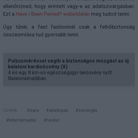
ellenőrizned, hogy érintett vagy-e az adatszivárgásban.
Ezt a
Have I Been Pwned? weboldalán
meg tudod tenni.
Úgy tűnik, a fast fashionnél csak a felhőbiztonság
összeomlása tud gyorsabb lenni.
Pulzusméréssel segíti a biztonságos mozgást az új
balatoni kardioösvény (X)
4 és egy 8 km-es egészségügyi tanösvény nyílt
Balatonalmádiban.
Címkék:
#zara
#adatlopás
#szivárgás
#kibertámadás
#hacker