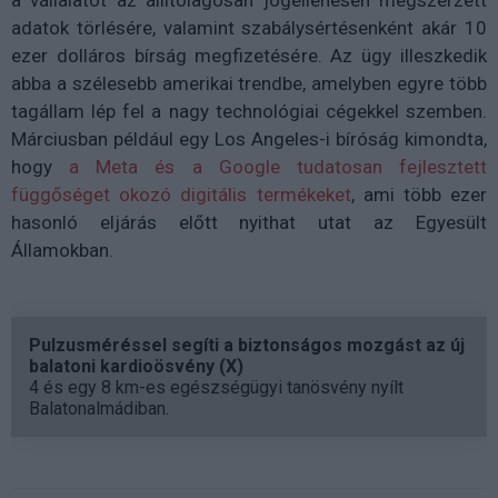
a vállalatot az állítólagosan jogellenesen megszerzett
adatok törlésére, valamint szabálysértésenként akár 10
ezer dolláros bírság megfizetésére. Az ügy illeszkedik
abba a szélesebb amerikai trendbe, amelyben egyre több
tagállam lép fel a nagy technológiai cégekkel szemben.
Márciusban például egy Los Angeles-i bíróság kimondta,
hogy
a Meta és a Google tudatosan fejlesztett
függőséget okozó digitális termékeket
, ami több ezer
hasonló eljárás előtt nyithat utat az Egyesült
Államokban.
Pulzusméréssel segíti a biztonságos mozgást az új
balatoni kardioösvény (X)
4 és egy 8 km-es egészségügyi tanösvény nyílt
Balatonalmádiban.