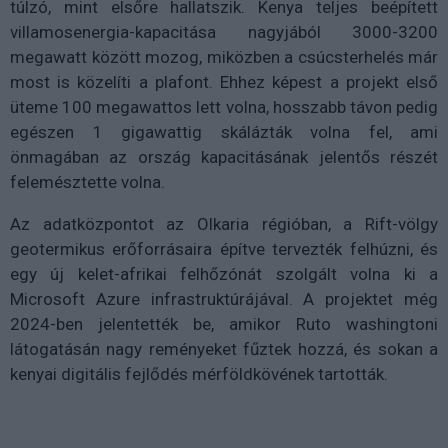
túlzó, mint elsőre hallatszik. Kenya teljes beépített
villamosenergia-kapacitása nagyjából 3000-3200
megawatt között mozog, miközben a csúcsterhelés már
most is közelíti a plafont. Ehhez képest a projekt első
üteme 100 megawattos lett volna, hosszabb távon pedig
egészen 1 gigawattig skálázták volna fel, ami
önmagában az ország kapacitásának jelentős részét
felemésztette volna.
Az adatközpontot az Olkaria régióban, a Rift-völgy
geotermikus erőforrásaira építve tervezték felhúzni, és
egy új kelet-afrikai felhőzónát szolgált volna ki a
Microsoft Azure infrastruktúrájával. A projektet még
2024-ben jelentették be, amikor Ruto washingtoni
látogatásán nagy reményeket fűztek hozzá, és sokan a
kenyai digitális fejlődés mérföldkövének tartották.