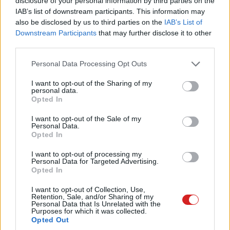
disclosure of your personal information by third parties on the
IAB’s list of downstream participants. This information may
also be disclosed by us to third parties on the
IAB’s List of
Downstream Participants
that may further disclose it to other
Címkék:
#kutatás
#magány
#közösségi média
third parties.
Please note that this website/app uses one or more Google
Personal Data Processing Opt Outs
services and may gather and store information including but
not limited to your visit or usage behaviour. You may click to
I want to opt-out of the Sharing of my
personal data.
grant or deny consent to Google and its third-party tags to
Opted In
Beperelték a Netflixet
use your data for below specified purposes in below Google
consent section.
I want to opt-out of the Sale of my
jogszerűtlen adatgyűjtés
Personal Data.
Opted In
vádjával
I want to opt-out of processing my
Personal Data for Targeted Advertising.
Opted In
Kedvencekhez
I want to opt-out of Collection, Use,
Retention, Sale, and/or Sharing of my
Kelemen Richárd
|
2026 május 12. 18:32
Personal Data that Is Unrelated with the
Purposes for which it was collected.
Opted Out