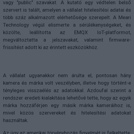
vagy "public" szavakat. A kutató egy védtelen belső
szervert is talált, amelyen a vállalat hitelesítési adatai és
több száz alkalmazott elérhetősége szerepelt. A Meari
Technology végül elismerte a sérülékenységeket, és
közölte, leállította az EMQX IoT-platformot,
megváltoztatta a jelszavakat, valamint firmware-
frissítést adott ki az érintett eszközökhöz.
A vállalat ugyanakkor nem árulta el, pontosan hány
kamera és márka volt veszélyben, illetve hogy történt-e
tényleges visszaélés az adatokkal. Azdoufal szerint a
rendszer eredeti kialakítása lehetővé tette, hogy az egyik
márka hozzáférjen egy másik márka kameráihoz is,
mivel közös szervereket és hitelesítési adatokat
használtak.
Az ügy az amerikai törvényhozás figyelmét is felkeltette,