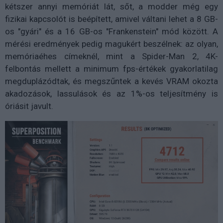
kétszer annyi memóriát lát, sőt, a modder még egy
fizikai kapcsolót is beépített, amivel váltani lehet a 8 GB-
os "gyári" és a 16 GB-os "Frankenstein" mód között. A
mérési eredmények pedig magukért beszélnek: az olyan,
memóriaéhes címeknél, mint a Spider-Man 2, 4K-
felbontás mellett a minimum fps-értékek gyakorlatilag
megduplázódtak, és megszűntek a kevés VRAM okozta
akadozások, lassulások és az 1%-os teljesítmény is
óriásit javult.