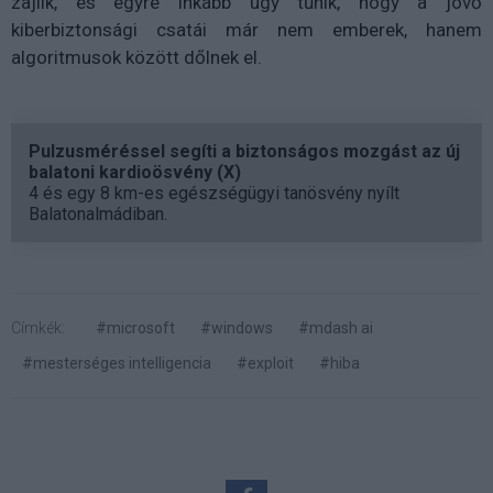
zajlik, és egyre inkább úgy tűnik, hogy a jövő
kiberbiztonsági csatái már nem emberek, hanem
algoritmusok között dőlnek el.
Pulzusméréssel segíti a biztonságos mozgást az új
balatoni kardioösvény (X)
4 és egy 8 km-es egészségügyi tanösvény nyílt
Balatonalmádiban.
Címkék:
#microsoft
#windows
#mdash ai
#mesterséges intelligencia
#exploit
#hiba