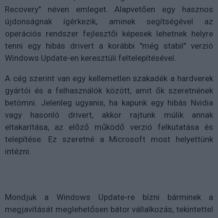
Recovery" néven emleget. Alapvetően egy hasznos
újdonságnak ígérkezik, aminek segítségével az
operációs rendszer fejlesztői képesek lehetnek helyre
tenni egy hibás drivert a korábbi "még stabil" verzió
Windows Update-en keresztüli feltelepítésével.
A cég szerint van egy kellemetlen szakadék a hardverek
gyártói és a felhasználók között, amit ők szeretnének
betömni. Jelenleg ugyanis, ha kapunk egy hibás Nvidia
vagy hasonló drivert, akkor rajtunk múlik annak
eltakarítása, az előző működő verzió felkutatása és
telepítése. Ez szeretné a Microsoft most helyettünk
intézni.
Mondjuk a Windows Update-re bízni bárminek a
megjavítását meglehetősen bátor vállalkozás, tekintettel