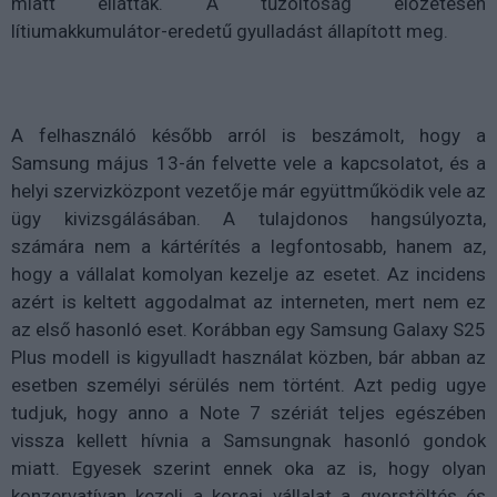
miatt ellátták. A tűzoltóság előzetesen
lítiumakkumulátor-eredetű gyulladást állapított meg.
A felhasználó később arról is beszámolt, hogy a
Samsung május 13-án felvette vele a kapcsolatot, és a
helyi szervizközpont vezetője már együttműködik vele az
ügy kivizsgálásában. A tulajdonos hangsúlyozta,
számára nem a kártérítés a legfontosabb, hanem az,
hogy a vállalat komolyan kezelje az esetet. Az incidens
azért is keltett aggodalmat az interneten, mert nem ez
az első hasonló eset. Korábban egy Samsung Galaxy S25
Plus modell is kigyulladt használat közben, bár abban az
esetben személyi sérülés nem történt. Azt pedig ugye
tudjuk, hogy anno a Note 7 szériát teljes egészében
vissza kellett hívnia a Samsungnak hasonló gondok
miatt. Egyesek szerint ennek oka az is, hogy olyan
konzervatívan kezeli a koreai vállalat a gyorstöltés és