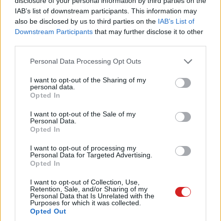
disclosure of your personal information by third parties on the
IAB’s list of downstream participants. This information may
also be disclosed by us to third parties on the
IAB’s List of
Downstream Participants
that may further disclose it to other
third parties.
Please note that this website/app uses one or more Google
Personal Data Processing Opt Outs
services and may gather and store information including but
not limited to your visit or usage behaviour. You may click to
I want to opt-out of the Sharing of my
personal data.
grant or deny consent to Google and its third-party tags to
Opted In
use your data for below specified purposes in below Google
consent section.
I want to opt-out of the Sale of my
Personal Data.
Opted In
A képernyőfotó alapján a Google felajánlotta, hogy a
teljes 15 GB-os ingyenes tárhely elérhetővé válik,
I want to opt-out of processing my
Personal Data for Targeted Advertising.
amennyiben a felhasználó telefonszámot kapcsol a
Opted In
fiókjához. A lépés sokak szerint újabb adatgyűjtési
I want to opt-out of Collection, Use,
módszer lehet, mivel a telefonszámok további
Retention, Sale, and/or Sharing of my
személyes információkat jelentenek a technológiai óriás
Personal Data that Is Unrelated with the
Purposes for which it was collected.
számára.
Opted Out