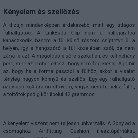
Kényelem és szellőzés
A dizájn mindenképpen érdekesebb, mint egy átlagos
fülhallgatóé. A LinkBuds Clip nem a hallójáratba
kapaszkodik, hanem a fül külső részére csíptetve ül a
helyén, így a hangszóró a fül közelében szól, de nem
zárja le azt. A megoldás elsőre szokatlan, és kell néhány
perc, mire az ember elhiszi, hogy nem fog kiesni. A jó hír
az, hogy ha a forma passzol a fülhöz, akkor a viselet
tényleg nagyon könnyű és szellős. Egy-egy fülhallgató
nagyjából 6,4 grammot nyom, vagyis nem terheli a fület,
a töltőtok pedig körülbelül 42 grammos.
A kényelem viszont nem teljesen univerzális. A Sony ad a
csomaghoz Air-Fitting Cushion illesztőpárnákat,