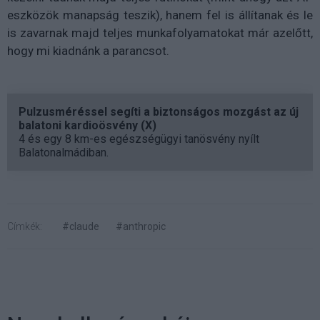
eszközök manapság teszik), hanem fel is állítanak és le
is zavarnak majd teljes munkafolyamatokat már azelőtt,
hogy mi kiadnánk a parancsot.
Pulzusméréssel segíti a biztonságos mozgást az új
balatoni kardioösvény (X)
4 és egy 8 km-es egészségügyi tanösvény nyílt
Balatonalmádiban.
Címkék:
#claude
#anthropic