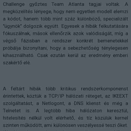
Challenge győztes Team Atlanta tagjai voltak. A
megközelítés lényege, hogy nem egyetlen modell elemzi
a kódot, hanem több mint száz különböző, specializált
"ügynök" dolgozik együtt. Egyesek a hibák felkutatására
fókuszálnak, mások ellenőrzik azok valódiságát, míg a
végső fázisban a rendszer konkrét bemenetekkel
próbálja bizonyítani, hogy a sebezhetőség ténylegesen
kihasználható. Csak ezután kerül az eredmény emberi
szakértő elé.
A feltárt hibák több kritikus rendszerkomponenst
érintettek, köztük a TCP/IP hálózati réteget, az IKEEXT
szolgáltatást, a Netlogont, a DNS klienst és még a
Telnetet is. A legtöbb hiba hálózaton keresztül,
hitelesítés nélkül volt elérhető, és tíz közülük kernel
szinten működött, ami különösen veszélyessé teszi őket.