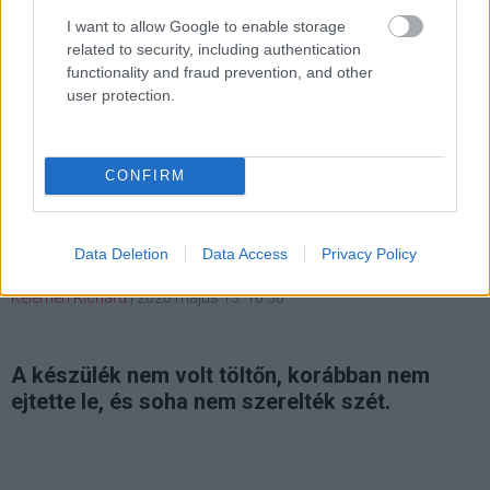
I want to allow Google to enable storage
related to security, including authentication
functionality and fraud prevention, and other
user protection.
Felrobbant egy Galaxy S24 egy
CONFIRM
koreai felhasználó kezében
Data Deletion
Data Access
Privacy Policy
Kedvencekhez
Kelemen Richárd
|
2026 május 15. 16:30
A készülék nem volt töltőn, korábban nem
ejtette le, és soha nem szerelték szét.