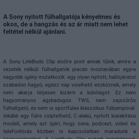
A Sony nyitott fülhallgatója kényelmes és
okos, de a hangzás és az ár miatt nem lehet
feltétel nélkül ajánlani.
A Sony LinkBuds Clip elsőre pont annak tűnik, amire a
vezeték nélküli fülhallgatók piacán mostanában egyre
nagyobb igény mutatkozik: egy olyan nyitott, hallójáratot
szabadon hagyó, egész nap viselhető eszköznek, amely
nem akarja teljesen kizárni a külvilágot. Ez nem
hagyományos agybadugós TWS, nem zajszűrős
fülhallgató, és nem is sportfüles klasszikus fülkampóval.
Inkább egy fülre csíptethető, C-alakú, nyitott kialakítású
modell, amely azt ígéri, hogy zene, podcast, videó és
telefonhívás közben is kapcsolatban maradunk a
környezetünkkel. A LinkBuds Clip nyitott kialakítással,