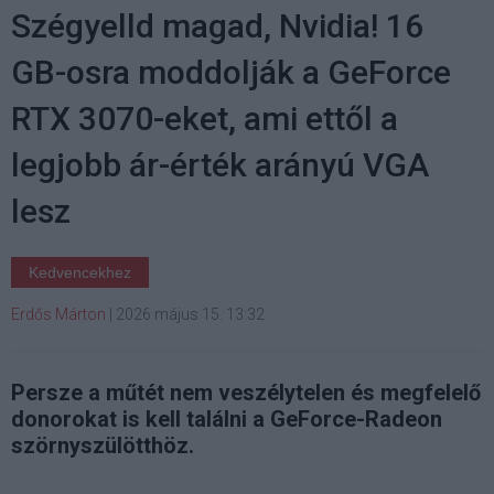
Szégyelld magad, Nvidia! 16
GB-osra moddolják a GeForce
RTX 3070-eket, ami ettől a
legjobb ár-érték arányú VGA
lesz
Kedvencekhez
Erdős Márton
|
2026 május 15. 13:32
Persze a műtét nem veszélytelen és megfelelő
donorokat is kell találni a GeForce-Radeon
szörnyszülötthöz.