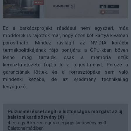
Ez a barkácsprojekt ráadásul nem egyszeri, más
modderek is rájöttek már, hogy ezen két kártya kiválóan
párosítható. Mindez rávilágít az NVIDIA korábbi
termékpolitikájának fájó pontjára: a GPU-kban bőven
lenne még tartalék, csak a memória szűk
keresztmetszete fojtja le a teljesítményt. Persze a
garanciának lőttek, és a forrasztópáka sem való
mindenki kezébe, de az eredmény technikailag
lenyűgöző.
Pulzusméréssel segíti a biztonságos mozgást az új
balatoni kardioösvény (X)
4 és egy 8 km-es egészségügyi tanösvény nyílt
Balatonalmádiban.