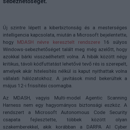
sebezhetőséget.
Új szintre lépett a kiberbiztonság és a mesterséges
intelligencia kapcsolata, miután a Microsoft bejelentette,
hogy
MDASH névre keresztelt rendszere
16 súlyos
Windows-sebezhetőséget talált meg még azelőtt, hogy
azokkal bárki visszaélhetett volna. A hibák között négy
kritikus, távoli kódfuttatást lehetővé tevő rés is szerepelt,
amelyek akár hitelesítés nélkül is kaput nyithattak volna
vállalati hálózatokhoz. A javítások mind bekerültek a
május 12-i frissítési csomagba.
Az MDASH, vagyis Multi-model Agentic Scanning
Harness nem egy hagyományos biztonsági eszköz. A
rendszert a Microsoft Autonomous Code Security
csapata fejlesztette, többek között olyan
szakemberekkel, akik korábban a DARPA AI Cyber