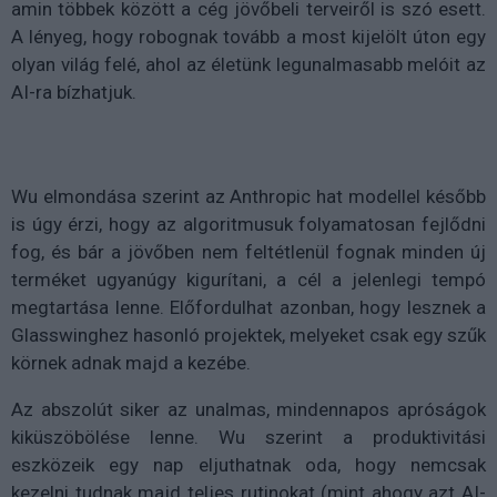
amin többek között a cég jövőbeli terveiről is szó esett.
A lényeg, hogy robognak tovább a most kijelölt úton egy
olyan világ felé, ahol az életünk legunalmasabb melóit az
AI-ra bízhatjuk.
Wu elmondása szerint az Anthropic hat modellel később
is úgy érzi, hogy az algoritmusuk folyamatosan fejlődni
fog, és bár a jövőben nem feltétlenül fognak minden új
terméket ugyanúgy kigurítani, a cél a jelenlegi tempó
megtartása lenne. Előfordulhat azonban, hogy lesznek a
Glasswinghez hasonló projektek, melyeket csak egy szűk
körnek adnak majd a kezébe.
Az abszolút siker az unalmas, mindennapos apróságok
kiküszöbölése lenne. Wu szerint a produktivitási
eszközeik egy nap eljuthatnak oda, hogy nemcsak
kezelni tudnak majd teljes rutinokat (mint ahogy azt AI-