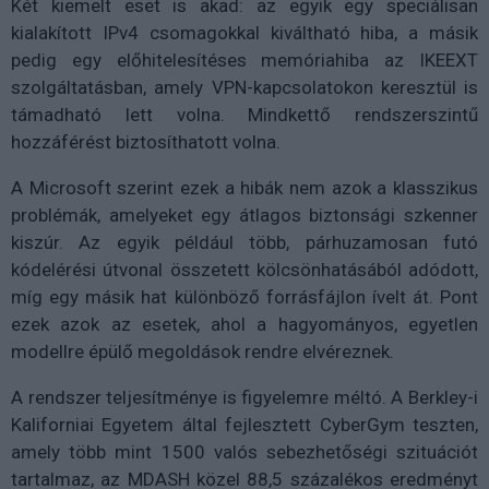
Két kiemelt eset is akad: az egyik egy speciálisan
kialakított IPv4 csomagokkal kiváltható hiba, a másik
pedig egy előhitelesítéses memóriahiba az IKEEXT
szolgáltatásban, amely VPN-kapcsolatokon keresztül is
támadható lett volna. Mindkettő rendszerszintű
hozzáférést biztosíthatott volna.
A Microsoft szerint ezek a hibák nem azok a klasszikus
problémák, amelyeket egy átlagos biztonsági szkenner
kiszúr. Az egyik például több, párhuzamosan futó
kódelérési útvonal összetett kölcsönhatásából adódott,
míg egy másik hat különböző forrásfájlon ívelt át. Pont
ezek azok az esetek, ahol a hagyományos, egyetlen
modellre épülő megoldások rendre elvéreznek.
A rendszer teljesítménye is figyelemre méltó. A Berkley-i
Kaliforniai Egyetem által fejlesztett CyberGym teszten,
amely több mint 1500 valós sebezhetőségi szituációt
tartalmaz, az MDASH közel 88,5 százalékos eredményt