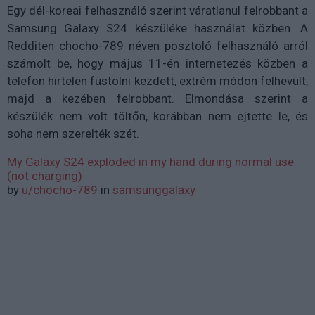
Egy dél-koreai felhasználó szerint váratlanul felrobbant a
Samsung Galaxy S24 készüléke használat közben. A
Redditen chocho-789 néven posztoló felhasználó arról
számolt be, hogy május 11-én internetezés közben a
telefon hirtelen füstölni kezdett, extrém módon felhevült,
majd a kezében felrobbant. Elmondása szerint a
készülék nem volt töltőn, korábban nem ejtette le, és
soha nem szerelték szét.
My Galaxy S24 exploded in my hand during normal use
(not charging)
by
u/chocho-789
in
samsunggalaxy