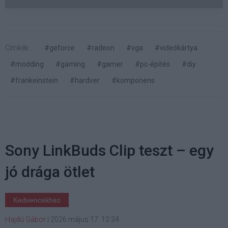
Címkék:
#geforce
#radeon
#vga
#videókártya
#modding
#gaming
#gamer
#pc-építés
#diy
#frankeinstein
#hardver
#komponens
Sony LinkBuds Clip teszt – egy
jó drága ötlet
Kedvencekhez
Hajdú Gábor
|
2026 május 17. 12:34