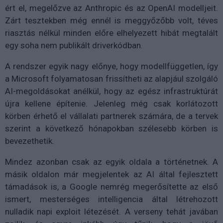
ért el, megelőzve az Anthropic és az OpenAI modelljeit.
Zárt tesztekben még ennél is meggyőzőbb volt, téves
riasztás nélkül minden előre elhelyezett hibát megtalált
egy soha nem publikált driverkódban.
A rendszer egyik nagy előnye, hogy modellfüggetlen, így
a Microsoft folyamatosan frissítheti az alapjául szolgáló
AI-megoldásokat anélkül, hogy az egész infrastruktúrát
újra kellene építenie. Jelenleg még csak korlátozott
körben érhető el vállalati partnerek számára, de a tervek
szerint a következő hónapokban szélesebb körben is
bevezethetik.
Mindez azonban csak az egyik oldala a történetnek. A
másik oldalon már megjelentek az AI által fejlesztett
támadások is, a Google nemrég megerősítette az első
ismert, mesterséges intelligencia által létrehozott
nulladik napi exploit létezését. A verseny tehát javában