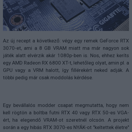
Az új recept a következő: végy egy remek GeForce RTX
3070-et, ami a 8 GB VRAM miatt ma már nagyon sok
játék alatt elvérzik akár 1080p-ben is. Nos, ehhez keríts
egy AMD Radeon RX 6800 XT-t, lehetőleg olyat, amin pl. a
GPU vagy a VRM halott, így fillérekért neked adják. A
többi pedig már csak moddolás kérdése.
Egy bevállalós modder csapat megmutatta, hogy nem
kell rögtön a boltba futni RTX 40 vagy RTX 50-es VGA-
ért, ha elegendő VRAM-ot szeretnél olcsón. A projekt
során a egy hibás RTX 3070-es NYÁK-ot "keltettek életre"