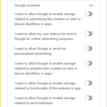
Google consents
I want to allow Google to enable storage
A Google egyelőre nem erősítette meg hivatalosan, hogy
related to advertising like cookies on web or
széles körben bevezetné az új rendszert, de azt igen,
device identifiers in apps.
hogy már tesztelik az új működést egyes régiókban. Ha a
I want to allow my user data to be sent to
változás véglegessé válik, az jelentősen befolyásolhatja
Google for online advertising purposes.
az új Gmail-felhasználók regisztrációs folyamatát.
I want to allow Google to send me
personalized advertising.
Pulzusméréssel segíti a biztonságos mozgást az új
I want to allow Google to enable storage
balatoni kardioösvény (X)
related to analytics like cookies on web or
4 és egy 8 km-es egészségügyi tanösvény nyílt
device identifiers in apps.
Balatonalmádiban.
I want to allow Google to enable storage
related to functionality of the website or app.
I want to allow Google to enable storage
Címkék:
#google
#gmail
#tárhely
#szolgáltatás
related to personalization.
#megszorítás
#e-mail
#levelezés
#felhőtárhely