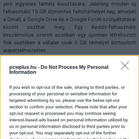
járó ingyenes tárhely kiosztására. Jelenleg minden új
felhasználó 15 GB díjmentes felhőtárhelyet kap, amelyet
a Gmail, a Google Drive és a Google Fotók szolgáltatásai
között oszthat meg. Egy Reddit-felhasználó
beszámolója szerint azonban egy újonnan létrehozott
fiók esetében a vállalat csak 5 GB tárhelyet biztosított
alapértelmezetten.
Gmail now gives 5gb free if you sign up without phone
pcwplus.hu -
Do Not Process My Personal
number
Information
by
u/sungusungu
in
degoogle
If you wish to opt-out of the sale, sharing to third parties, or
processing of your personal or sensitive information for
targeted advertising by us, please use the below opt-out
section to confirm your selection. Please note that after your
opt-out request is processed you may continue seeing
interest-based ads based on personal information utilized by
us or personal information disclosed to third parties prior to
your opt-out. You may separately opt-out of the further