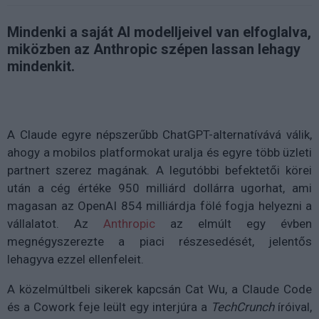
Mindenki a saját AI modelljeivel van elfoglalva,
miközben az Anthropic szépen lassan lehagy
mindenkit.
A Claude egyre népszerűbb ChatGPT-alternatívává válik,
ahogy a mobilos platformokat uralja és egyre több üzleti
partnert szerez magának. A legutóbbi befektetői körei
után a cég értéke 950 milliárd dollárra ugorhat, ami
magasan az OpenAI 854 milliárdja fölé fogja helyezni a
vállalatot. Az
Anthropic
az elmúlt egy évben
megnégyszerezte a piaci részesedését, jelentős
lehagyva ezzel ellenfeleit.
A közelmúltbeli sikerek kapcsán Cat Wu, a Claude Code
és a Cowork feje leült egy interjúra a
TechCrunch
íróival,