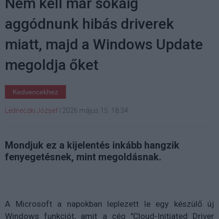
Nem kell már sokáig
aggódnunk hibás driverek
miatt, majd a Windows Update
megoldja őket
Kedvencekhez
Ledneczki József
|
2026 május 15. 18:34
Mondjuk ez a kijelentés inkább hangzik
fenyegetésnek, mint megoldásnak.
A Microsoft a napokban leplezett le egy készülő új
Windows funkciót, amit a cég "Cloud-Initiated Driver