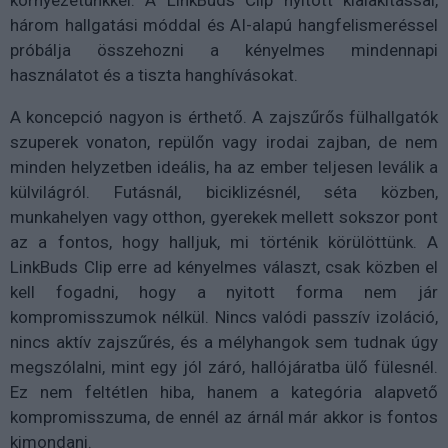
három hallgatási móddal és AI-alapú hangfelismeréssel
próbálja összehozni a kényelmes mindennapi
használatot és a tiszta hanghívásokat.
A koncepció nagyon is érthető. A zajszűrős fülhallgatók
szuperek vonaton, repülőn vagy irodai zajban, de nem
minden helyzetben ideális, ha az ember teljesen leválik a
külvilágról. Futásnál, biciklizésnél, séta közben,
munkahelyen vagy otthon, gyerekek mellett sokszor pont
az a fontos, hogy halljuk, mi történik körülöttünk. A
LinkBuds Clip erre ad kényelmes választ, csak közben el
kell fogadni, hogy a nyitott forma nem jár
kompromisszumok nélkül. Nincs valódi passzív izoláció,
nincs aktív zajszűrés, és a mélyhangok sem tudnak úgy
megszólalni, mint egy jól záró, hallójáratba ülő fülesnél.
Ez nem feltétlen hiba, hanem a kategória alapvető
kompromisszuma, de ennél az árnál már akkor is fontos
kimondani.