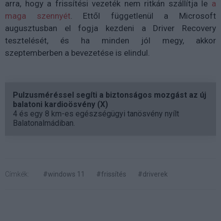
arra, hogy a frissítési vezeték nem ritkán szállítja le
a
maga szennyét
. Ettől függetlenül a Microsoft
augusztusban el fogja kezdeni a Driver Recovery
tesztelését, és ha minden jól megy, akkor
szeptemberben a bevezetése is elindul.
Pulzusméréssel segíti a biztonságos mozgást az új
balatoni kardioösvény (X)
4 és egy 8 km-es egészségügyi tanösvény nyílt
Balatonalmádiban.
Címkék:
#windows 11
#frissítés
#driverek