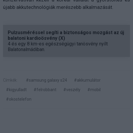
újabb akkutechnológiák merészebb alkalmazását.
Pulzusméréssel segíti a biztonságos mozgást az új
balatoni kardioösvény (X)
4 és egy 8 km-es egészségügyi tanösvény nyílt
Balatonalmádiban.
Címkék:
#samsung galaxy s24
#akkumulátor
#kigyulladt
#felrobbant
#veszély
#mobil
#okostelefon