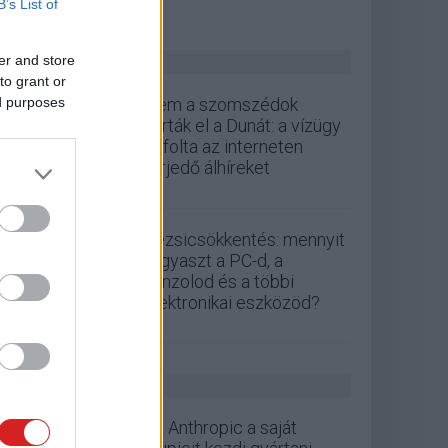
B’s List of
ZÖLD PÁLYA
er and store
to grant or
ed purposes
Nem a szomszédok
zárták el a Dunát: a vízügy
cáfolta az interneten
terjedő álhíreket
Rezsicsökkentés: mennyit
fogyaszt a PC-d, a
konzolod és a többi
elektronikai eszközöd?
GS HÍREK
Az Anthropic a saját