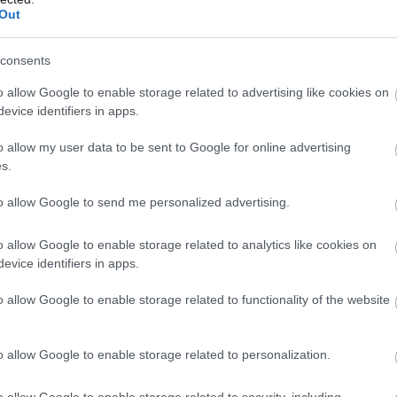
Out
consents
o allow Google to enable storage related to advertising like cookies on
evice identifiers in apps.
őt, a betekintési szögeket, a feketét és a kontrasztot
yártók készülékei között, de ez nem azt jelenti azért,
o allow my user data to be sent to Google for online advertising
 a fókusz a felső és prémium kategóriában eltolódott
s.
-es képfrissítés,
HDR
vagy színhelyes, filmstúdiókkal
to allow Google to send me personalized advertising.
tések és videojátékok miatt lehet érdekes, a HDR-
o allow Google to enable storage related to analytics like cookies on
evice identifiers in apps.
 Érdemes tehát olyan készüléket választani, amely
o allow Google to enable storage related to functionality of the website
t pedig alig akad olyan, amelyik mindet kezeli. Jelenleg
ision HDR10 szabványa áll szemben a Samsung saját
o allow Google to enable storage related to personalization.
o allow Google to enable storage related to security, including