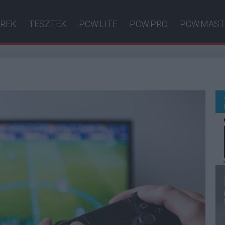
ÍREK
TESZTEK
PCW.LITE
PCW.PRO
PCW.MAST