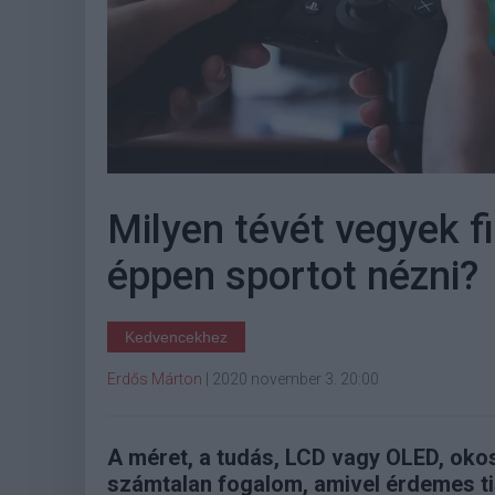
Milyen tévét vegyek f
éppen sportot nézni?
Kedvencekhez
Erdős Márton
|
2020 november 3. 20:00
A méret, a tudás, LCD vagy OLED, okos
számtalan fogalom, amivel érdemes tis