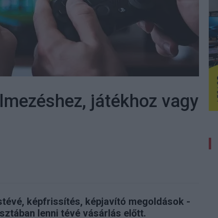
ilmezéshez, játékhoz vagy
tévé, képfrissítés, képjavító megoldások -
ztában lenni tévé vásárlás előtt.