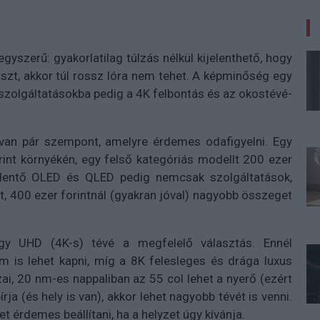
gyszerű: gyakorlatilag túlzás nélkül kijelenthető, hogy
aszt, akkor túl rossz lóra nem tehet. A képminőség egy
pszolgáltatásokba pedig a 4K felbontás és az okostévé-
 van pár szempont, amelyre érdemes odafigyelni. Egy
rint környékén, egy felső kategóriás modellt 200 ezer
 jelentő OLED és QLED pedig nemcsak szolgáltatások,
, 400 ezer forintnál (gyakran jóval) nagyobb összeget
egy UHD (4K-s) tévé a megfelelő választás. Ennél
m is lehet kapni, míg a 8K felesleges és drága luxus
zai, 20 nm-es nappaliban az 55 col lehet a nyerő (ezért
írja (és hely is van), akkor lehet nagyobb tévét is venni.
érdemes beállítani, ha a helyzet úgy kívánja.