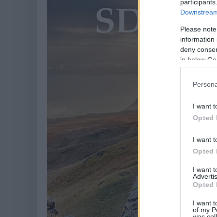
participants
Downstream 
Please note
information 
deny consent
in below Go
Persona
I want t
Opted 
I want t
Opted 
I want 
Advertis
Opted 
I want t
of my P
was col