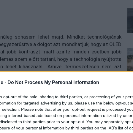
zínűleg sohasem lehet majd. Mindkét technológiának
leegyszerűsítve a dolgot azt mondhatjuk, hogy az OLED
al jobb kontraszt miatt szinte minden esetben jobb
demes szem előtt tartani, hogy a technológia nyújtotta
ban lehet kihasználni. Amivel természetesen nem azt
ét nézni, de olyankor egy OLED-tévé és a LED-es tévé
u -
Do Not Process My Personal Information
 hogy ugyan a LED-technológiával nagyobb maximális
to opt-out of the sale, sharing to third parties, or processing of your per
lyan film vagy sorozat, amely képes ezt kihasználni. A
formation for targeted advertising by us, please use the below opt-out s
t beállítani, de nem árt tudni, hogy lényegét tekintve
r selection. Please note that after your opt-out request is processed y
eing interest-based ads based on personal information utilized by us or
tebb színekkel. Az LG, a Panasonic, a Philips és a Sony
disclosed to third parties prior to your opt-out. You may separately opt-
lzőre épülnek, míg a Samsung, a QLED-et használja.
losure of your personal information by third parties on the IAB’s list of