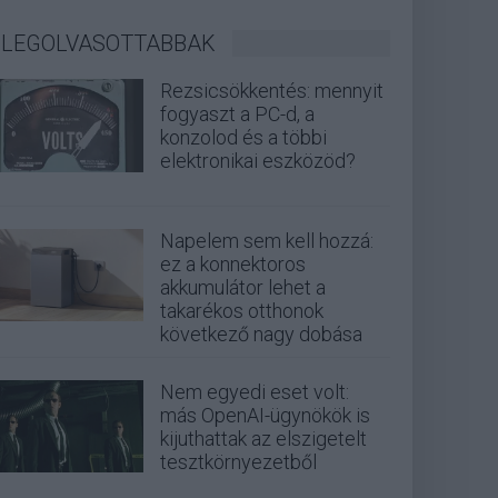
LEGOLVASOTTABBAK
Rezsicsökkentés: mennyit
fogyaszt a PC-d, a
konzolod és a többi
elektronikai eszközöd?
Napelem sem kell hozzá:
ez a konnektoros
akkumulátor lehet a
takarékos otthonok
következő nagy dobása
Nem egyedi eset volt:
más OpenAI-ügynökök is
kijuthattak az elszigetelt
tesztkörnyezetből