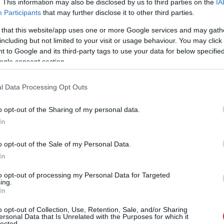
. This information may also be disclosed by us to third parties on the
IA
Participants
that may further disclose it to other third parties.
 that this website/app uses one or more Google services and may gath
including but not limited to your visit or usage behaviour. You may click 
 to Google and its third-party tags to use your data for below specifi
ogle consent section.
l Data Processing Opt Outs
o opt-out of the Sharing of my personal data.
In
o opt-out of the Sale of my Personal Data.
In
to opt-out of processing my Personal Data for Targeted
ing.
In
o opt-out of Collection, Use, Retention, Sale, and/or Sharing
ersonal Data that Is Unrelated with the Purposes for which it
lected.