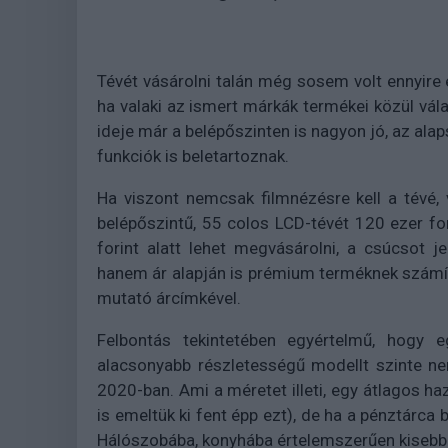
Tévét vásárolni talán még sosem volt ennyire e
ha valaki az ismert márkák termékei közül vál
ideje már a belépőszinten is nagyon jó, az ala
funkciók is beletartoznak.
Ha viszont nemcsak filmnézésre kell a tévé,
belépőszintű, 55 colos LCD-tévét 120 ezer fo
forint alatt lehet megvásárolni, a csúcsot
hanem ár alapján is prémium terméknek számít
mutató árcímkével.
Felbontás tekintetében egyértelmű, hogy 
alacsonyabb részletességű modellt szinte ne
2020-ban. Ami a méretet illeti, egy átlagos ha
is emeltük ki fent épp ezt), de ha a pénztárca b
Hálószobába, konyhába értelemszerűen kisebbet 