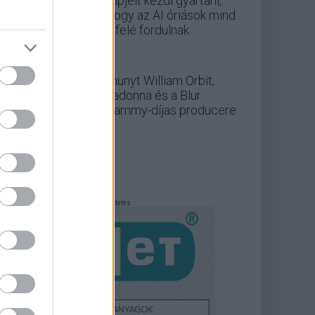
chipjeit kezdi gyártani,
ahogy az AI óriások mind
befelé fordulnak
Elhunyt William Orbit,
Madonna és a Blur
Grammy-díjas producere
Hirdetés