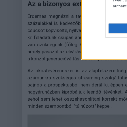
Az a bizonyos extra
authenti
Érdemes megnézni a tavalyi kínálatot is, me
százalékkal is kedvezőbb lehet, mint a fris
csúcsot képviselte, nyilvánvalóan ma sem szám
ki: feladatunk csupán annyi, hogy át kell gon
van szükségünk (főleg HDMI, HDMI/MHL, HDMI
amely passzol az elvárásokhoz. Itt érdemes
a konzolgenerációváltás kapcsán, érdemes a link
Az okostévérendszer is az alapfelszereltség
számunkra szükséges streaming szolgáltatás
sajnos a prospektusból nem derül ki, éppen e
nagyáruházban kipróbáljuk leendő tévénket. 
sehol sem lehet összehasonlítani korrekt mó
minden szempontból "túlhúzott" képpel.