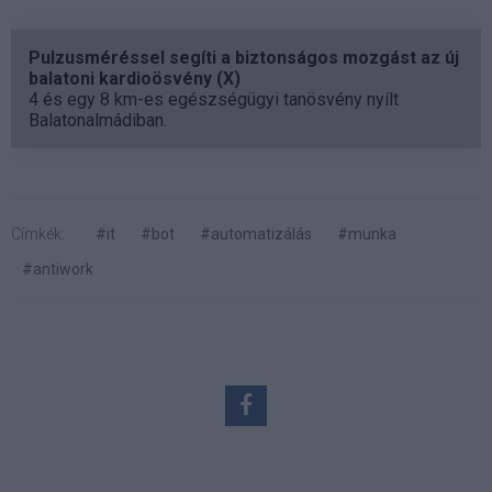
Pulzusméréssel segíti a biztonságos mozgást az új
balatoni kardioösvény (X)
4 és egy 8 km-es egészségügyi tanösvény nyílt
Balatonalmádiban.
Címkék:
#it
#bot
#automatizálás
#munka
#antiwork