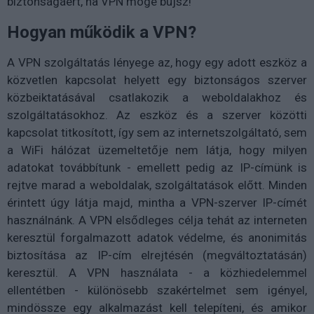
biztonságáért, ha VPN mögé bújsz!
Hogyan működik a VPN?
A VPN szolgáltatás lényege az, hogy egy adott eszköz a
közvetlen kapcsolat helyett egy biztonságos szerver
közbeiktatásával csatlakozik a weboldalakhoz és
szolgáltatásokhoz. Az eszköz és a szerver közötti
kapcsolat titkosított, így sem az internetszolgáltató, sem
a WiFi hálózat üzemeltetője nem látja, hogy milyen
adatokat továbbítunk - emellett pedig az IP-címünk is
rejtve marad a weboldalak, szolgáltatások előtt. Minden
érintett úgy látja majd, mintha a VPN-szerver IP-címét
használnánk. A VPN elsődleges célja tehát az interneten
keresztül forgalmazott adatok védelme, és anonimitás
biztosítása az IP-cím elrejtésén (megváltoztatásán)
keresztül. A VPN használata - a közhiedelemmel
ellentétben - különösebb szakértelmet sem igényel,
mindössze egy alkalmazást kell telepíteni, és amikor