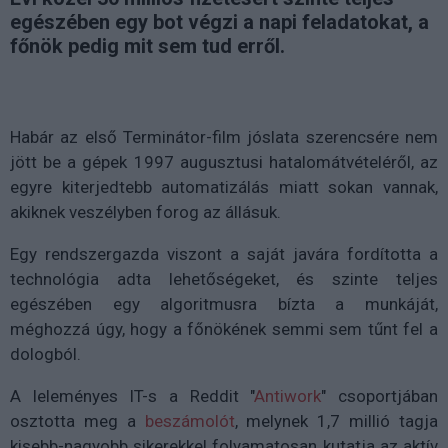
egészében egy bot végzi a napi feladatokat, a
főnök pedig mit sem tud erről.
Habár az első Terminátor-film jóslata szerencsére nem
jött be a gépek 1997 augusztusi hatalomátvételéről, az
egyre kiterjedtebb automatizálás miatt sokan vannak,
akiknek veszélyben forog az állásuk.
Egy rendszergazda viszont a saját javára fordította a
technológia adta lehetőségeket, és szinte teljes
egészében egy algoritmusra bízta a munkáját,
méghozzá úgy, hogy a főnökének semmi sem tűnt fel a
dologból.
A leleményes IT-s a Reddit "
Antiwork
" csoportjában
osztotta meg a
beszámolót
, melynek 1,7 millió tagja
kisebb-nagyobb sikerekkel folyamatosan kutatja az aktív