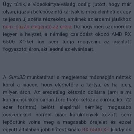
Úgy tűnik, a videokártya-válság odáig jutott, hogy már
olyan, igazán belépőszintű kártyák is megjelenhetnek egy
teljesen új széria részeként, amiknek az érdemi játékhoz
nem igazán elegendő az ereje
. De hogy még szomorúbb
legyen a helyzet, a némileg csalódást okozó AMD RX
6500 XT-ket így sem tudja megvenni az ajánlott
fogyasztói áron, aki leadná az elvárásait.
A
Guru3D
munkatársai a megjelenés másnapján néztek
körül a piacon, hogy elérhető-e a kártya, és ha igen,
milyen áron. Az eredetileg kétszáz dollárra (ami a mi
kontinensünkön simán fordítható kétszáz euróra, kb. 72
ezer forintra) belőtt alapárnál némileg magasabb
összegeknél normál piaci körülmények között sem
lepődtünk volna meg a magasabb órajelet és ezzel
együtt általában jobb hűtést kínáló
RX 6500 XT
kiadások