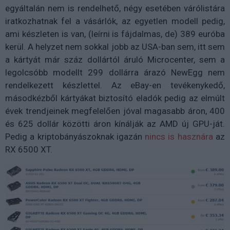
egyáltalán nem is rendelhető, négy esetében várólistára
iratkozhatnak fel a vásárlók, az egyetlen modell pedig,
ami készleten is van, (leírni is fájdalmas, de) 389 euróba
kerül. A helyzet nem sokkal jobb az USA-ban sem, itt sem
a kártyát már száz dollártól áruló Microcenter, sem a
legolcsóbb modellt 299 dollárra árazó NewEgg nem
rendelkezett készlettel. Az eBay-en tevékenykedő,
másodkézből kártyákat biztosító eladók pedig az elmúlt
évek trendjeinek megfelelően jóval magasabb áron, 400
és 625 dollár közötti áron kínálják az AMD új GPU-ját.
Pedig a kriptobányászoknak igazán
nincs is hasznára
az
RX 6500 XT.