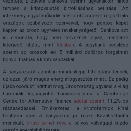
vezetője, Elizaveta Danilova szerint ugyanakkor nincs
tervben a kriptovaluták birtoklásának betiltása. Az
intézmény együttműködik a kriptotőzsdéket regisztráló
országok szabályozó szerveivel, hogy pontos képet
kapjon az orosz ügyfelek tevékenységéről. Danilova azt
is elmondta, hogy nem terveznek olyan, mindenre
kiterjedő tiltást, mint
Kínában
. A jegybank becslése
szerint az oroszok évi 5 milliárd dolláros forgalmat
bonyolíthatnak a kriptovalutákkal.
A bányászatot azonban mindenképp tiltólistára tennék,
az azzal járó magas energiafogyasztás miatt. Ez pedig
újabb exodust indíthat meg, Oroszország ugyanis a világ
harmadik legnagyobb bányász-állama a Cambridge
Centre for Alternative Finance
adatai szerint
, 11,2%-os
részesedéssel. Emlékezetes: a kriptofarmok kínai
betiltása után a bányászok jó része Kazahsztánba
menekült,
óriási terhet róva
a súlyos válsággal küzdő
ország energiahálózatára.