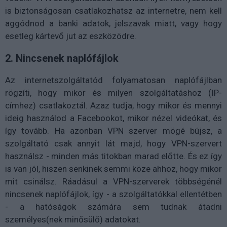
is biztonságosan csatlakozhatsz az internetre, nem kell
aggódnod a banki adatok, jelszavak miatt, vagy hogy
esetleg kártevő jut az eszközödre.
2. Nincsenek naplófájlok
Az internetszolgáltatód folyamatosan naplófájlban
rögzíti, hogy mikor és milyen szolgáltatáshoz (IP-
címhez) csatlakoztál. Azaz tudja, hogy mikor és mennyi
ideig használod a Facebookot, mikor nézel videókat, és
így tovább. Ha azonban VPN szerver mögé bújsz, a
szolgáltató csak annyit lát majd, hogy VPN-szervert
használsz - minden más titokban marad előtte. És ez így
is van jól, hiszen senkinek semmi köze ahhoz, hogy mikor
mit csinálsz. Ráadásul a VPN-szerverek többségénél
nincsenek naplófájlok, így - a szolgáltatókkal ellentétben
- a hatóságok számára sem tudnak átadni
személyes(nek minősülő) adatokat.