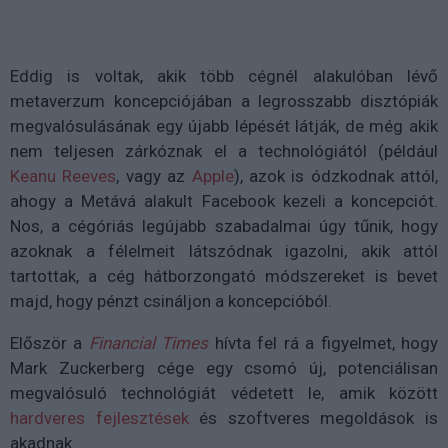
Eddig is voltak, akik több cégnél alakulóban lévő
metaverzum koncepciójában a legrosszabb disztópiák
megvalósulásának egy újabb lépését látják, de még akik
nem teljesen zárkóznak el a technológiától (például
Keanu Reeves
, vagy az
Apple
), azok is ódzkodnak attól,
ahogy a Metává alakult Facebook kezeli a koncepciót.
Nos, a cégóriás legújabb szabadalmai úgy tűnik, hogy
azoknak a félelmeit látszódnak igazolni, akik attól
tartottak, a cég hátborzongató módszereket is bevet
majd, hogy pénzt csináljon a koncepcióból.
Először a
Financial Times
hívta fel rá a figyelmet, hogy
Mark Zuckerberg cége egy csomó új, potenciálisan
megvalósuló technológiát védetett le, amik között
hardveres fejlesztések
és szoftveres megoldások is
akadnak.