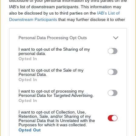
disclosure of your personal information by third parties on the
IAB’s list of downstream participants. This information may
hirdetésre, vagy sem, fel kell tudnunk használni
also be disclosed by us to third parties on the
IAB’s List of
az adatokat"
Downstream Participants
that may further disclose it to other
third parties.
- nyilatkozta a Meta részéről Nick Clegg a Financial
Times-nak.
Please note that this website/app uses one or more Google
Personal Data Processing Opt Outs
services and may gather and store information including but
A felhasználók jelentős része valószínűleg még
not limited to your visit or usage behaviour. You may click to
I want to opt-out of the Sharing of my
personal data.
visszataszítóbbnak érezné a velük kapcsolatos
grant or deny consent to Google and its third-party tags to
Opted In
use your data for below specified purposes in below Google
adatgyűjtést, ha azt nem választaná tőlük el egy
consent section.
I want to opt-out of the Sale of my
interfész, mint a mobiljuk, vagy a számítógépük, hanem
Personal Data.
közvetlenül a testükről történne, így nem meglepő, hogy
Opted In
egy nagyon hasonló történeti elem még egy rendkívül
I want to opt-out of processing my
felkavaró
Black Mirror részben
is helyet kapott.
Personal Data for Targeted Advertising.
Opted In
Persze, a szabadalmak még nem jelentik azt, hogy
I want to opt-out of Collection, Use,
tényleg ilyen megoldások kapnak majd helyet a Meta
Retention, Sale, and/or Sharing of my
Personal Data that Is Unrelated with the
virtuális valóság alkalmazásaiban, árulkodó, hogy miről
Purposes for which it was collected.
ötletelnek a cégnél. Így az sem meglepő, hogy további
Opted Out