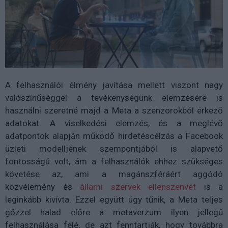
A felhasználói élmény javítása mellett viszont nagy
valószínűséggel a tevékenységünk elemzésére is
használni szeretné majd a Meta a szenzorokból érkező
adatokat. A viselkedési elemzés, és a meglévő
adatpontok alapján működő hirdetéscélzás a Facebook
üzleti modelljének szempontjából is alapvető
fontosságú volt, ám a felhasználók ehhez szükséges
követése az, ami a magánszféráért aggódó
közvélemény és
állami szervek
ellenszenvét
is a
leginkább kivívta. Ezzel együtt úgy tűnik, a Meta teljes
gőzzel halad előre a metaverzum ilyen jellegű
felhasználása felé, de azt fenntartják, hogy továbbra