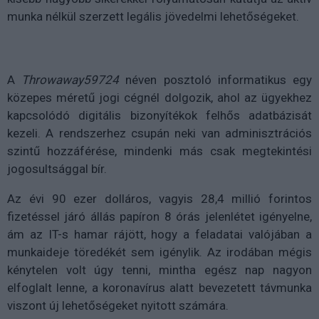
munka nélkül szerzett legális jövedelmi lehetőségeket.
A
Throwaway59724
néven posztoló informatikus egy
közepes méretű jogi cégnél dolgozik, ahol az ügyekhez
kapcsolódó digitális bizonyítékok felhős adatbázisát
kezeli. A rendszerhez csupán neki van adminisztrációs
szintű hozzáférése, mindenki más csak megtekintési
jogosultsággal bír.
Az évi 90 ezer dolláros, vagyis 28,4 millió forintos
fizetéssel járó állás papíron 8 órás jelenlétet igényelne,
ám az IT-s hamar rájött, hogy a feladatai valójában a
munkaideje töredékét sem igénylik. Az irodában mégis
kénytelen volt úgy tenni, mintha egész nap nagyon
elfoglalt lenne, a koronavírus alatt bevezetett távmunka
viszont új lehetőségeket nyitott számára.