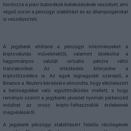
hordozza a piaci buborékok kialakulásának veszélyét, ami
végső soron a pénzügyi stabilitást és az állampolgárokat
is veszélyezteti.
A jegybank eltiltaná a pénzügyi intézményeket a
kriptovalutás műveletektől, valamint blokkolná a
hagyományos valutát virtuális pénzre váltó
tranzakciókat. Az intézkedés kiterjedne a
kriptotőzsdékre is. Az egyik legnagyobb szereplő, a
Binance a
Reuters
kérdésére elmondta, hogy elkötelezett
a hatóságokkal való együttműködés mellett, s hogy
reményei szerint a jegybanki javaslat nyomán párbeszéd
indulhat az orosz kripto-felhasználók érdekeinek
megvédéséről.
A jegybank pénzügyi stabilitásért felelős részlegének