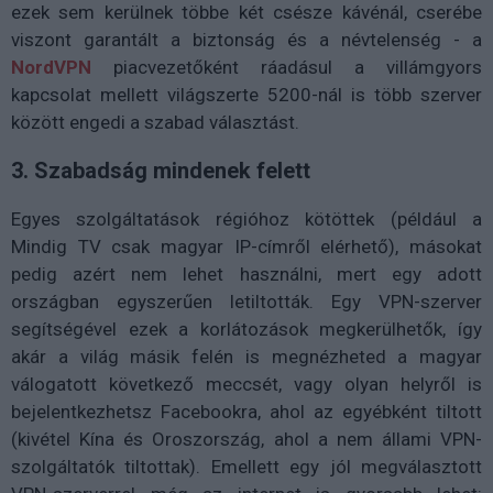
ezek sem kerülnek többe két csésze kávénál, cserébe
viszont garantált a biztonság és a névtelenség - a
NordVPN
piacvezetőként ráadásul a villámgyors
kapcsolat mellett világszerte 5200-nál is több szerver
között engedi a szabad választást.
3. Szabadság mindenek felett
Egyes szolgáltatások régióhoz kötöttek (például a
Mindig TV csak magyar IP-címről elérhető), másokat
pedig azért nem lehet használni, mert egy adott
országban egyszerűen letiltották. Egy VPN-szerver
segítségével ezek a korlátozások megkerülhetők, így
akár a világ másik felén is megnézheted a magyar
válogatott következő meccsét, vagy olyan helyről is
bejelentkezhetsz Facebookra, ahol az egyébként tiltott
(kivétel Kína és Oroszország, ahol a nem állami VPN-
szolgáltatók tiltottak). Emellett egy jól megválasztott