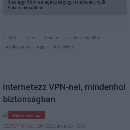
4 és egy 8 km-es egészségügyi tanösvény nyílt
Balatonalmádiban.
Címkék:
#amd
#radeon
#radeon rx 6500 xt
#videokártya
#gpu
#chiphiány
Internetezz VPN-nel, mindenhol
biztonságban
Kedvencekhez
FIZETETT PROMÓCIÓ
|
2022 január 23. 15:38