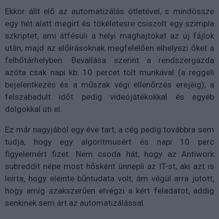
Ekkor állt elő az automatizálás ötletével, s mindössze
egy hét alatt megírt és tökéletesre csiszolt egy szimpla
szkriptet, ami átfésüli a helyi maghajtókat az új fájlok
után, majd az előírásoknak megfelelően elhelyezi őket a
felhőtárhelyben. Bevallása szerint a rendszergazda
azóta csak napi kb. 10 percet tölt munkával (a reggeli
bejelentkezés és a műszak végi ellenőrzés erejéig), a
felszabadult időt pedig videójátékokkal és egyéb
dolgokkal üti el.
Ez már nagyjából egy éve tart, a cég pedig továbbra sem
tudja, hogy egy algoritmusért és napi 10 perc
figyelemért fizet. Nem csoda hát, hogy az Antiwork
subreddit népe most hősként ünnepli az IT-st, aki azt is
leírta, hogy eleinte bűntudata volt, ám végül arra jutott,
hogy amíg szakszerűen elvégzi a kért feladatot, addig
senkinek sem árt az automatizálással.