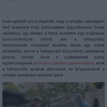
Ezek egyfelől azt szolgálnák, hogy a virtuális valóságban
lévő avatárunk még pontosabban igazodhasson fizikai
valónkhoz, így például a Meta levédette egy mágneses
szenzorrendszer ötletét, ami a felhasználó
felsőtestének mozgását követné, illetve egy másik
érzékelőét, amivel a felhasználó bőrszínéről vehetnének
pontos mintát. Azok a szabadalmak pedig
egybecsengenek a
Project Cambria bejelentésével
, amik
a felhasználó arcának elemzését, és kifejezésének a
virtuális avatárjára vetítését ígérik.