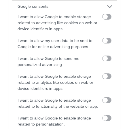
szabadalmak a virtuális valóságban megjelenő,
Google consents
személyre szabott hirdetésekre, (feltehetően az
avatárunk külsejét felturbózni hivatott) virtuális boltokra,
I want to allow Google to enable storage
illetve ott valódi márkának értékesíthető szponzori
related to advertising like cookies on web or
device identifiers in apps.
megjelenésekre vonatkoznak.
I want to allow my user data to be sent to
Google for online advertising purposes.
Pulzusméréssel segíti a biztonságos mozgást az új
I want to allow Google to send me
balatoni kardioösvény (X)
personalized advertising.
4 és egy 8 km-es egészségügyi tanösvény nyílt
Balatonalmádiban.
I want to allow Google to enable storage
related to analytics like cookies on web or
device identifiers in apps.
I want to allow Google to enable storage
Címkék:
#meta
#facebook
#metaverzum
related to functionality of the website or app.
#biometrikus adatok
#adatgyűjtés
#szabadalom
I want to allow Google to enable storage
related to personalization.