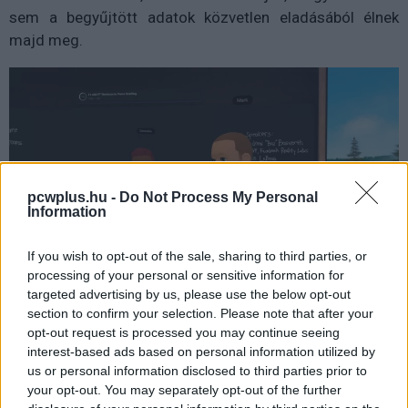
sem a begyűjtött adatok közvetlen eladásából élnek
majd meg.
pcwplus.hu -
Do Not Process My Personal
Information
If you wish to opt-out of the sale, sharing to third parties, or
processing of your personal or sensitive information for
targeted advertising by us, please use the below opt-out
section to confirm your selection. Please note that after your
"Nyilvánvalóan, [a meglévő hirdetéscélzási
opt-out request is processed you may continue seeing
rendszerekhez] valami hasonlót tudnánk csinálni
interest-based ads based on personal information utilized by
a metaverzumban, ahol nem a szemkövetési
us or personal information disclosed to third parties prior to
adatokat adjuk el a hirdetőknek, hanem, hogy
your opt-out. You may separately opt-out of the further
megérthessük, hogy az emberek odafigyelnek-e a