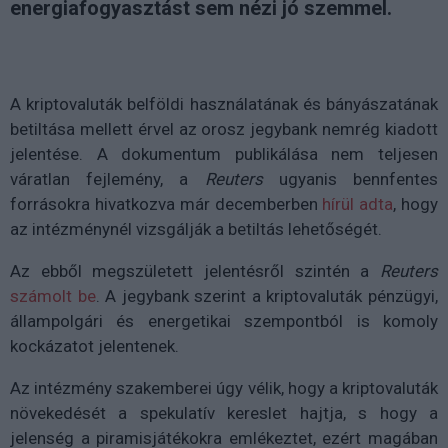
energiafogyasztást sem nézi jó szemmel.
A kriptovaluták belföldi használatának és bányászatának
betiltása mellett érvel az orosz jegybank nemrég kiadott
jelentése. A dokumentum publikálása nem teljesen
váratlan fejlemény, a
Reuters
ugyanis bennfentes
forrásokra hivatkozva már decemberben
hírül adta
, hogy
az intézménynél vizsgálják a betiltás lehetőségét.
Az ebből megszületett jelentésről szintén a
Reuters
számolt be
. A jegybank szerint a kriptovaluták pénzügyi,
állampolgári és energetikai szempontból is komoly
kockázatot jelentenek.
Az intézmény szakemberei úgy vélik, hogy a kriptovaluták
növekedését a spekulatív kereslet hajtja, s hogy a
jelenség a piramisjátékokra emlékeztet, ezért magában