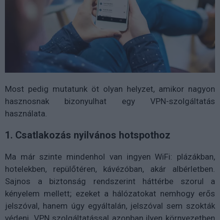
Most pedig mutatunk öt olyan helyzet, amikor nagyon
hasznosnak bizonyulhat egy VPN-szolgáltatás
használata.
1. Csatlakozás nyilvános hotspothoz
Ma már szinte mindenhol van ingyen WiFi: plázákban,
hotelekben, repülőtéren, kávézóban, akár albérletben.
Sajnos a biztonság rendszerint háttérbe szorul a
kényelem mellett; ezeket a hálózatokat nemhogy erős
jelszóval, hanem úgy egyáltalán, jelszóval sem szokták
védeni. VPN szolgáltatással azonban ilyen környezetben