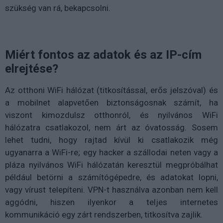
szükség van rá, bekapcsolni.
Miért fontos az adatok és az IP-cím
elrejtése?
Az otthoni WiFi hálózat (titkosítással, erős jelszóval) és
a mobilnet alapvetően biztonságosnak számít, ha
viszont kimozdulsz otthonról, és nyilvános WiFi
hálózatra csatlakozol, nem árt az óvatosság. Sosem
lehet tudni, hogy rajtad kívül ki csatlakozik még
ugyanarra a WiFi-re; egy hacker a szállodai neten vagy a
pláza nyilvános WiFi hálózatán keresztül megpróbálhat
például betörni a számítógépedre, és adatokat lopni,
vagy vírust telepíteni. VPN-t használva azonban nem kell
aggódni, hiszen ilyenkor a teljes internetes
kommunikáció egy zárt rendszerben, titkosítva zajlik.