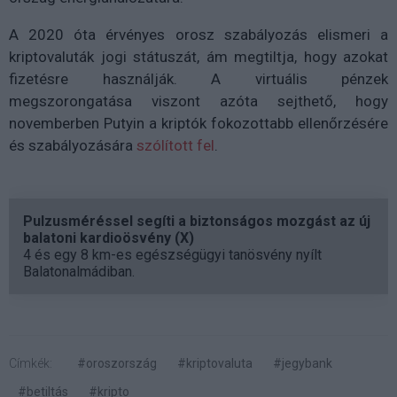
A 2020 óta érvényes orosz szabályozás elismeri a
kriptovaluták jogi státuszát, ám megtiltja, hogy azokat
fizetésre használják. A virtuális pénzek
megszorongatása viszont azóta sejthető, hogy
novemberben Putyin a kriptók fokozottabb ellenőrzésére
és szabályozására
szólított fel
.
Pulzusméréssel segíti a biztonságos mozgást az új
balatoni kardioösvény (X)
4 és egy 8 km-es egészségügyi tanösvény nyílt
Balatonalmádiban.
Címkék:
#oroszország
#kriptovaluta
#jegybank
#betiltás
#kripto