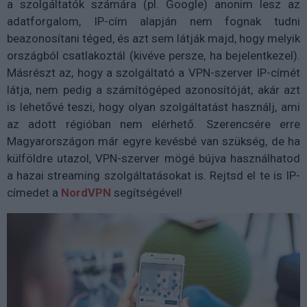
a szolgáltatók számára (pl. Google) anonim lesz az
adatforgalom, IP-cím alapján nem fognak tudni
beazonosítani téged, és azt sem látják majd, hogy melyik
országból csatlakoztál (kivéve persze, ha bejelentkezel).
Másrészt az, hogy a szolgáltató a VPN-szerver IP-címét
látja, nem pedig a számítógéped azonosítóját, akár azt
is lehetővé teszi, hogy olyan szolgáltatást használj, ami
az adott régióban nem elérhető. Szerencsére erre
Magyarországon már egyre kevésbé van szükség, de ha
külföldre utazol, VPN-szerver mögé bújva használhatod
a hazai streaming szolgáltatásokat is. Rejtsd el te is IP-
címedet a
NordVPN
segítségével!