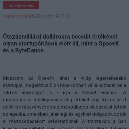
Kedvencekhez
Vörös Lóránd
|
2025 október 4. 07:03
Ötszázmilliárd dollárosra becsült értékével
olyan startupóriások előtt áll, mint a SpaceX
és a ByteDance.
Mostanra az OpenAI lehet a világ legértékesebb
startupja, megelőzve Elon Musk űripari vállalkozását és a
TikTok anyacégét is - írja a Yahoo! Finance. A
mesterséges intelligenciás cég értékét egy 6,6 milliárd
dolláros részvénycsomag másodlagos eladásával lőtték
az egekbe, amelyben jelenlegi és egykori dolgozók adták
el részesedéseiket befektetőknek. A tranzakció a San
Franciscó-i vállalat piaci értékét ötszázmilliárd dollárra