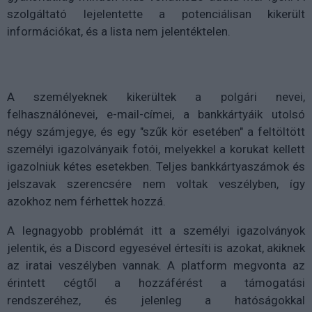
szolgáltató lejelentette a potenciálisan kikerült
információkat, és a lista nem jelentéktelen.
A személyeknek kikerültek a polgári nevei,
felhasználónevei, e-mail-címei, a bankkártyáik utolsó
négy számjegye, és egy "szűk kör esetében" a feltöltött
személyi igazolványaik fotói, melyekkel a korukat kellett
igazolniuk kétes esetekben. Teljes bankkártyaszámok és
jelszavak szerencsére nem voltak veszélyben, így
azokhoz nem férhettek hozzá.
A legnagyobb problémát itt a személyi igazolványok
jelentik, és a Discord egyesével értesíti is azokat, akiknek
az iratai veszélyben vannak. A platform megvonta az
érintett cégtől a hozzáférést a támogatási
rendszeréhez, és jelenleg a hatóságokkal