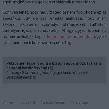
együttműködve dolgozik a problémák megoldásán.
Könnyen lehet, hogy nagy tragédiát nem fog okozni ez az
specifikus ügy, de azt remekül aláhúzza, hogy miért
akkora probléma személyi okmányokat feltölteni
bármilyen igazoló rendszerbe. Ahogy egyre többen és
többen próbálják
kapuk közé zárni az internetet
, úgy az
ilyen incidensek kockázata is nőni fog.
Pulzusméréssel segíti a biztonságos mozgást az új
balatoni kardioösvény (X)
4 és egy 8 km-es egészségügyi tanösvény nyílt
Balatonalmádiban.
Címkék:
#discord
#adatszivárgás
#biztonság