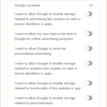
Google consents
I want to allow Google to enable storage
related to advertising like cookies on web or
device identifiers in apps.
I want to allow my user data to be sent to
Google for online advertising purposes.
I want to allow Google to send me
personalized advertising.
I want to allow Google to enable storage
related to analytics like cookies on web or
A szoftveres személyre szabás könnyedén elérhető az
device identifiers in apps.
egységes Endorfy alkalmazással: a világítás
I want to allow Google to enable storage
finomhangolható, a billentyűk átprogramozhatók, makrók
related to functionality of the website or app.
hozhatók létre, mindezt vezetékes vagy vezeték nélküli
módban. A vezeték nélküli modellek Bluetooth-, 2,4 GHz-
I want to allow Google to enable storage
es és USB-A kapcsolattal egyaránt kompatibilisek, míg a
related to personalization.