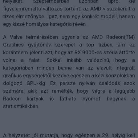
helyeket. Szeptemberben azonban apró, de
figyelemreméltó változás történt: az AMD visszakerült a
tízes élmezőnybe. Igaz, nem egy konkrét modell, hanem
egy kissé homályos kategória révén.
A Valve felmérésében ugyanis az AMD Radeon(TM)
Graphics gyűjtőnév szerepel a top tízben, ám ez
korántsem jelenti azt, hogy az RX 9000-es széria áttörte
volna a falat. Sokkal inkább valószínű, hogy a
kategóriában minden benne van az elavult integrált
grafikus egységektől kezdve egészen a kézi konzolokban
dolgozó GPU-kig. Ez persze nyilván csalódás azok
számára, akik azt remélték, hogy végre a legújabb
Radeon kártyák is látható nyomot hagynak a
statisztikákban.
A helyzetet jól mutatja, hogy egészen a 29. helyig kell