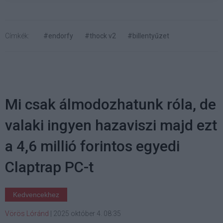
Címkék:
#endorfy
#thock v2
#billentyűzet
Mi csak álmodozhatunk róla, de
valaki ingyen hazaviszi majd ezt
a 4,6 millió forintos egyedi
Claptrap PC-t
Kedvencekhez
Vörös Lóránd
|
2025 október 4. 08:35