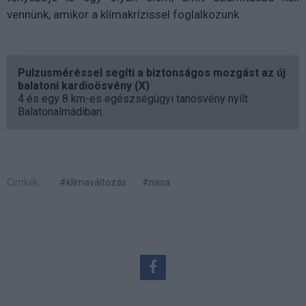
vennünk, amikor a klímakrízissel foglalkozunk.
Pulzusméréssel segíti a biztonságos mozgást az új
balatoni kardioösvény (X)
4 és egy 8 km-es egészségügyi tanösvény nyílt
Balatonalmádiban.
Címkék:
#klímaváltozás
#nasa