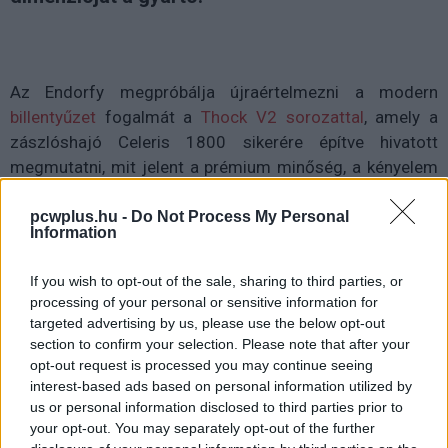
Az Endorfy megpróbálja újraértelmezni a modern
billentyűzet
fogalmát a
Thock V2 sorozattal
, amely a
zászlóshajó Celeris 1800 sikerére építve hivatott
megmutatni, mit jelent a prémium minőség, a kényelem
és a sokoldalúság. A lengyel gyártó állítása szerint a 17
változatban elérhető Alt Gray kivitelű Thock V2 nem
pcwplus.hu -
Do Not Process My Personal
Information
csupán dizájnban és anyaghasználatban emelkedik ki,
hanem funkcióiban is: cserélhető switchek, finomított
If you wish to opt-out of the sale, sharing to third parties, or
stabilizátorok és fejlett hangcsillapítók gondoskodnak
processing of your personal or sensitive information for
róla, hogy minden leütést kielégítőnek érezzen a
targeted advertising by us, please use the below opt-out
felhasználó.
section to confirm your selection. Please note that after your
opt-out request is processed you may continue seeing
A sorozat négy méretben és háromféle kiosztásban
interest-based ads based on personal information utilized by
us or personal information disclosed to third parties prior to
érhető el, vezetékes és vezeték nélküli változatban, így a
your opt-out. You may separately opt-out of the further
teljes méretű, numerikus billentyűzettel felszerelt modell