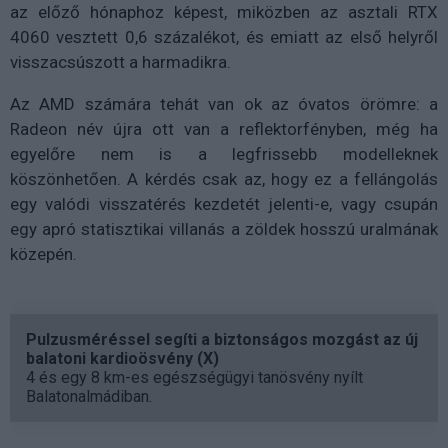
az előző hónaphoz képest, miközben az asztali RTX
4060 vesztett 0,6 százalékot, és emiatt az első helyről
visszacsúszott a harmadikra.
Az AMD számára tehát van ok az óvatos örömre: a
Radeon név újra ott van a reflektorfényben, még ha
egyelőre nem is a legfrissebb modelleknek
köszönhetően. A kérdés csak az, hogy ez a fellángolás
egy valódi visszatérés kezdetét jelenti-e, vagy csupán
egy apró statisztikai villanás a zöldek hosszú uralmának
közepén.
Pulzusméréssel segíti a biztonságos mozgást az új
balatoni kardioösvény (X)
4 és egy 8 km-es egészségügyi tanösvény nyílt
Balatonalmádiban.