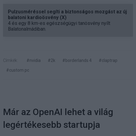
Pulzusméréssel segíti a biztonságos mozgást az új
balatoni kardioösvény (X)
4 és egy 8 km-es egészségügyi tanösvény nyílt
Balatonalmádiban.
Címkék:
#nvidia
#2k
#borderlands 4
#claptrap
#custom pc
Már az OpenAI lehet a világ
legértékesebb startupja