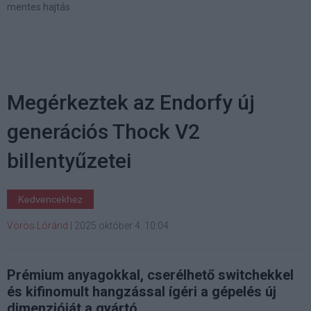
mentes hajtás
Megérkeztek az Endorfy új
generációs Thock V2
billentyűzetei
Kedvencekhez
Vörös Lóránd
|
2025 október 4. 10:04
Prémium anyagokkal, cserélhető switchekkel
és kifinomult hangzással ígéri a gépelés új
dimenzióját a gyártó.