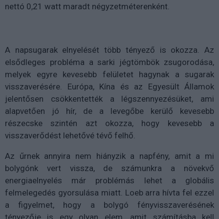
nettó 0,21 watt maradt négyzetméterenként.
A napsugarak elnyelését több tényező is okozza. Az
elsődleges probléma a sarki jégtömbök zsugorodása,
melyek egyre kevesebb felületet hagynak a sugarak
visszaverésére. Európa, Kína és az Egyesült Államok
jelentősen csökkentették a légszennyezésüket, ami
alapvetően jó hír, de a levegőbe kerülő kevesebb
részecske szintén azt okozza, hogy kevesebb a
visszaverődést lehetővé tévő felhő.
Az űrnek annyira nem hiányzik a napfény, amit a mi
bolygónk vert vissza, de számunkra a növekvő
energiaelnyelés már problémás lehet a globális
felmelegedés gyorsulása miatt. Loeb arra hívta fel ezzel
a figyelmet, hogy a bolygó fényvisszaverésének
tényezője is egy olyan elem, amit számításba kell