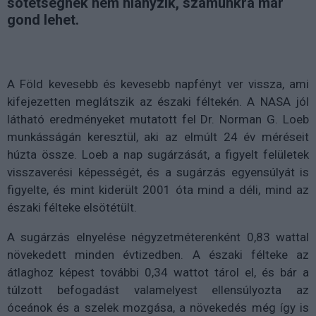
sötétségnek nem hiányzik, számunkra már
gond lehet.
A Föld kevesebb és kevesebb napfényt ver vissza, ami
kifejezetten meglátszik az északi féltekén. A NASA jól
látható eredményeket mutatott fel Dr. Norman G. Loeb
munkásságán keresztül, aki az elmúlt 24 év méréseit
húzta össze. Loeb a nap sugárzását, a figyelt felületek
visszaverési képességét, és a sugárzás egyensúlyát is
figyelte, és mint kiderült 2001 óta mind a déli, mind az
északi félteke elsötétült.
A sugárzás elnyelése négyzetméterenként 0,83 wattal
növekedett minden évtizedben. A északi félteke az
átlaghoz képest további 0,34 wattot tárol el, és bár a
túlzott befogadást valamelyest ellensúlyozta az
óceánok és a szelek mozgása, a növekedés még így is