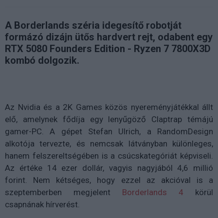
A Borderlands széria idegesítő robotját
formázó dizájn ütős hardvert rejt, odabent egy
RTX 5080 Founders Edition - Ryzen 7 7800X3D
kombó dolgozik.
Az Nvidia és a 2K Games közös nyereményjátékkal állt
elő, amelynek fődíja egy lenyűgöző Claptrap témájú
gamer-PC. A gépet Stefan Ulrich, a RandomDesign
alkotója tervezte, és nemcsak látványban különleges,
hanem felszereltségében is a csúcskategóriát képviseli.
Az értéke 14 ezer dollár, vagyis nagyjából 4,6 millió
forint. Nem kétséges, hogy ezzel az akcióval is a
szeptemberben megjelent
Borderlands 4
körül
csapnának hírverést.