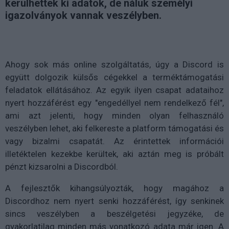
kerülhettek ki adatok, de náluk személyi
igazolványok vannak veszélyben.
Ahogy sok más online szolgáltatás, úgy a Discord is
együtt dolgozik külsős cégekkel a terméktámogatási
feladatok ellátásához. Az egyik ilyen csapat adataihoz
nyert hozzáférést egy "engedéllyel nem rendelkező fél",
ami azt jelenti, hogy minden olyan felhasználó
veszélyben lehet, aki felkereste a platform támogatási és
vagy bizalmi csapatát. Az érintettek információi
illetéktelen kezekbe kerültek, aki aztán meg is próbált
pénzt kizsarolni a Discordból.
A fejlesztők kihangsúlyozták, hogy magához a
Discordhoz nem nyert senki hozzáférést, így senkinek
sincs veszélyben a beszélgetési jegyzéke, de
gyakorlatilag minden más vonatkozó adata már igen. A