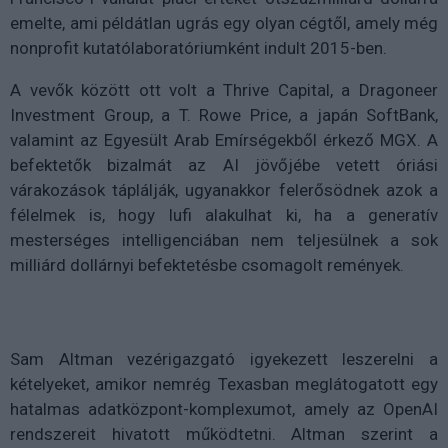
emelte, ami példátlan ugrás egy olyan cégtől, amely még
nonprofit kutatólaboratóriumként indult 2015-ben.
A vevők között ott volt a Thrive Capital, a Dragoneer
Investment Group, a T. Rowe Price, a japán SoftBank,
valamint az Egyesült Arab Emírségekből érkező MGX. A
befektetők bizalmát az AI jövőjébe vetett óriási
várakozások táplálják, ugyanakkor felerősödnek azok a
félelmek is, hogy lufi alakulhat ki, ha a generatív
mesterséges intelligenciában nem teljesülnek a sok
milliárd dollárnyi befektetésbe csomagolt remények.
Sam Altman vezérigazgató igyekezett leszerelni a
kételyeket, amikor nemrég Texasban meglátogatott egy
hatalmas adatközpont-komplexumot, amely az OpenAI
rendszereit hivatott működtetni. Altman szerint a