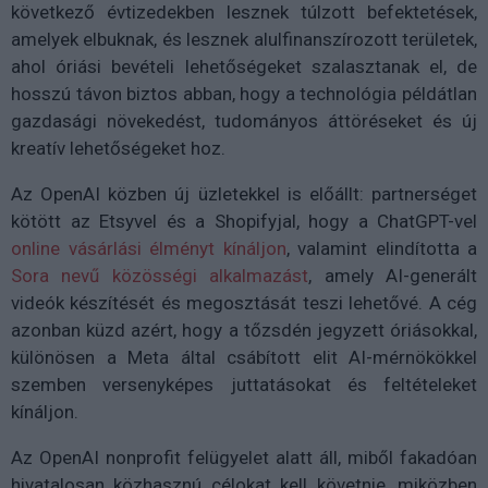
következő évtizedekben lesznek túlzott befektetések,
amelyek elbuknak, és lesznek alulfinanszírozott területek,
ahol óriási bevételi lehetőségeket szalasztanak el, de
hosszú távon biztos abban, hogy a technológia példátlan
gazdasági növekedést, tudományos áttöréseket és új
kreatív lehetőségeket hoz.
Az OpenAI közben új üzletekkel is előállt: partnerséget
kötött az Etsyvel és a Shopifyjal, hogy a ChatGPT-vel
online vásárlási élményt kínáljon
, valamint elindította a
Sora nevű közösségi alkalmazást
, amely AI-generált
videók készítését és megosztását teszi lehetővé. A cég
azonban küzd azért, hogy a tőzsdén jegyzett óriásokkal,
különösen a Meta által csábított elit AI-mérnökökkel
szemben versenyképes juttatásokat és feltételeket
kínáljon.
Az OpenAI nonprofit felügyelet alatt áll, miből fakadóan
hivatalosan közhasznú célokat kell követnie, miközben