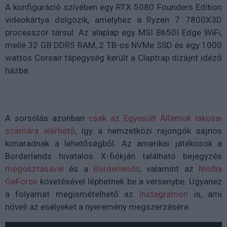
A konfiguráció szívében egy RTX 5080 Founders Edition
videokártya dolgozik, amelyhez a Ryzen 7 7800X3D
processzor társul. Az alaplap egy MSI B650I Edge WiFi,
mellé 32 GB DDR5 RAM, 2 TB-os NVMe SSD és egy 1000
wattos Corsair tápegység került a Claptrap dizájnt idéző
házba.
A sorsolás azonban
csak az Egyesült Államok lakosai
számára elérhető
, így a nemzetközi rajongók sajnos
kimaradnak a lehetőségből. Az amerikai játékosok a
Borderlands hivatalos X-fiókján található bejegyzés
megosztásával
és a
Borderlands
, valamint az
Nvidia
GeForce
követésével léphetnek be a versenybe. Ugyanez
a folyamat megismételhető az
Instagramon
is, ami
növeli az esélyeket a nyeremény megszerzésére.