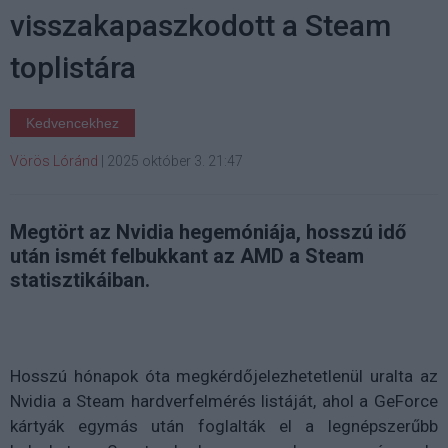
visszakapaszkodott a Steam
toplistára
Kedvencekhez
Vörös Lóránd
|
2025 október 3. 21:47
Megtört az Nvidia hegemóniája, hosszú idő
után ismét felbukkant az AMD a Steam
statisztikáiban.
Hosszú hónapok óta megkérdőjelezhetetlenül uralta az
Nvidia a Steam hardverfelmérés listáját, ahol a GeForce
kártyák egymás után foglalták el a legnépszerűbb