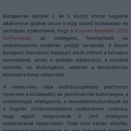
Budapesten október 2. és 3. között immár negyedik
alkalommal gyűltek össze a világ vezető közlekedési és
járműipari szakemberei, hogy a
Kognitív Mobilitás 2025
konferencián
az intelligens, fenntartható és
emberközpontú mobilitás jövőjét tervezzék. A Bosch
Budapest Innovációs Kampusz adott otthont a kétnapos
eseménynek, amely a globális urbanizáció, a növekvő
személy- és áruforgalom, valamint a klímaváltozás
kihívásaira keres válaszokat.
A rendezvény célja multidiszciplináris platformot
teremteni a közlekedési és járműmérnöki tudományok, a
mesterséges intelligencia, a társadalomtudományok és
a kognitív infokommunikáció szakemberei számára,
hogy együtt dolgozzanak a jövő intelligens
mobilitásának fejlesztésén. Több mint hatvan előadás,
kerekasztal-beszélgetések és ipari bemutatók mutatták