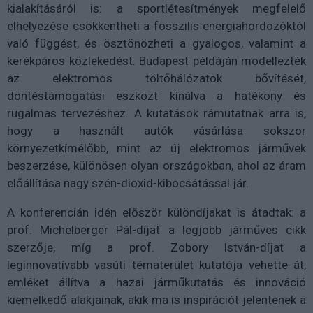
kialakításáról is: a sportlétesítmények megfelelő
elhelyezése csökkentheti a fosszilis energiahordozóktól
való függést, és ösztönözheti a gyalogos, valamint a
kerékpáros közlekedést. Budapest példáján modellezték
az elektromos töltőhálózatok bővítését,
döntéstámogatási eszközt kínálva a hatékony és
rugalmas tervezéshez. A kutatások rámutatnak arra is,
hogy a használt autók vásárlása sokszor
környezetkímélőbb, mint az új elektromos járművek
beszerzése, különösen olyan országokban, ahol az áram
előállítása nagy szén-dioxid-kibocsátással jár.
A konferencián idén először különdíjakat is átadtak: a
prof. Michelberger Pál-díjat a legjobb járműves cikk
szerzője, míg a prof. Zobory István-díjat a
leginnovatívabb vasúti tématerület kutatója vehette át,
emléket állítva a hazai járműkutatás és innováció
kiemelkedő alakjainak, akik ma is inspirációt jelentenek a