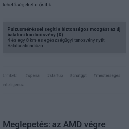
lehetőségeket erősítik.
Pulzusméréssel segíti a biztonságos mozgást az új
balatoni kardioösvény (X)
4 és egy 8 km-es egészségügyi tanösvény nyílt
Balatonalmádiban.
Címkék:
#openai
#startup
#chatgpt
#mesterséges
intelligencia
Meglepetés: az AMD végre