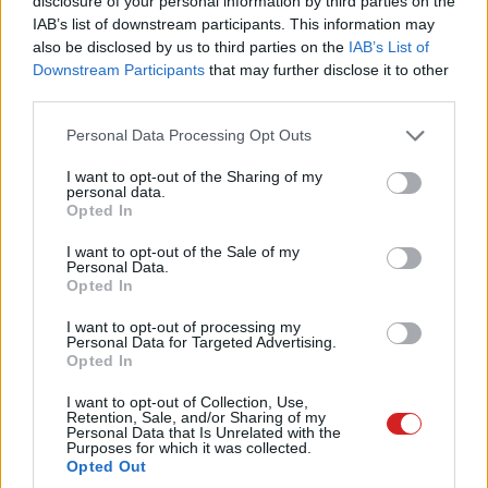
disclosure of your personal information by third parties on the
a mindennapi munkát, a TKL és 75%-os kivitelek a
IAB’s list of downstream participants. This information may
minimalista setupokat, míg a kompakt változat a
also be disclosed by us to third parties on the
IAB’s List of
játékosok és mobil munkavégzők igényeit szolgálja. A
Downstream Participants
that may further disclose it to other
többrétegű akusztikus hab - PORON, EPDM és IXPE -
third parties.
minden leütést tompít, a szóköz alatti szilikoncsillapítók
Please note that this website/app uses one or more Google
Personal Data Processing Opt Outs
pedig egységes hangzást biztosítanak.
services and may gather and store information including but
not limited to your visit or usage behaviour. You may click to
I want to opt-out of the Sharing of my
personal data.
grant or deny consent to Google and its third-party tags to
Opted In
use your data for below specified purposes in below Google
consent section.
A Thock V2 két típusú egyedi switchcsel érkezik: az
I want to opt-out of the Sale of my
Personal Data.
Endorfy Yellow by Gateron kiegyensúlyozott és gazdag
Opted In
hangzású, a játékosoknak szánt Endorfy Red gyors,
I want to opt-out of processing my
érzékeny és stabil lenyomást kínál. Mindkettő cserélhető,
Personal Data for Targeted Advertising.
a csomagban pedig helyet kapott switch-lehúzó,
Opted In
billentyűsapka-eltávolító és két tartalék switch is. Az
I want to opt-out of Collection, Use,
alumínium fedlap és a masszív váz hosszú távú
Retention, Sale, and/or Sharing of my
Personal Data that Is Unrelated with the
stabilitást és kényelmet biztosít.
Purposes for which it was collected.
Opted Out