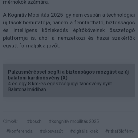
mérnökök számára.
A Kognitív Mobilitás 2025 így nem csupán a technológiai
újítások bemutatója, hanem a fenntartható, biztonságos
és intelligens közlekedés építőköveinek összefogó
platformja is, ahol a nemzetközi és hazai szakértők
együtt formálják a jövőt.
Pulzusméréssel segíti a biztonságos mozgást az új
balatoni kardioösvény (X)
4 és egy 8 km-es egészségügyi tanösvény nyílt
Balatonalmádiban.
Címkék:
#bosch
#kongnitív mobilitás 2025
#konferencia
#okosvasút
#digitális ikrek
#ritkaföldfém-