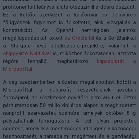
profitorientált leányvállalata ötszázmilliárdosra duzzadt.
Ez a kettős szerkezet a kaliforniai és delaware-i
főügyészek figyelmét is felkeltette, akik vizsgálják a
konstrukciót. Az OpenAI nemrégiben jelentős
megállapodásokat kötött
az Oracle-lel
és a SoftBankkal
a Stargate nevű adatközpont-projektre, valamint
a
chipgyártó Nvidiával
is, miközben fokozatosan lazította
régóta fennálló, meghatározó
kapcsolatát a
Microsofttal
.
A cég szeptemberben előzetes megállapodást kötött a
Microsofttal a nonprofit részvételének jövőbeli
formájáról, de részleteket egyelőre nem árult el. Ezzel
párhuzamosan 50 millió dolláros alapot is meghirdetett
nonprofit szervezetek számára, amelyek október 8-ig
pályázhatnak támogatásra. A cél olyan projektek
segítése, amelyek a mesterséges intelligencia közösségi
hasznosítását, a társadalmi megértést és a gazdasági