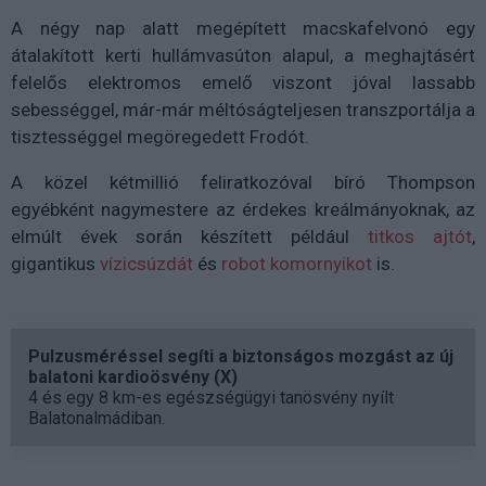
A négy nap alatt megépített macskafelvonó egy
átalakított kerti hullámvasúton alapul, a meghajtásért
felelős elektromos emelő viszont jóval lassabb
sebességgel, már-már méltóságteljesen transzportálja a
tisztességgel megöregedett Frodót.
A közel kétmillió feliratkozóval bíró Thompson
egyébként nagymestere az érdekes kreálmányoknak, az
elmúlt évek során készített például
titkos ajtót
,
gigantikus
vízicsúzdát
és
robot komornyikot
is.
Pulzusméréssel segíti a biztonságos mozgást az új
balatoni kardioösvény (X)
4 és egy 8 km-es egészségügyi tanösvény nyílt
Balatonalmádiban.