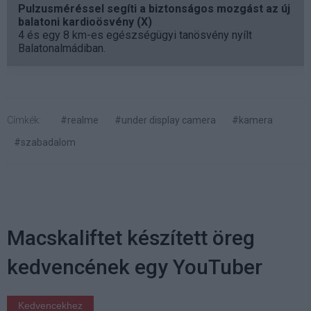
Pulzusméréssel segíti a biztonságos mozgást az új
balatoni kardioösvény (X)
4 és egy 8 km-es egészségügyi tanösvény nyílt
Balatonalmádiban.
Címkék:
#realme
#under display camera
#kamera
#szabadalom
Macskaliftet készített öreg
kedvencének egy YouTuber
Kedvencekhez