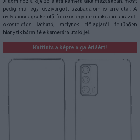
Xiaomihoz a kijelző alatti kamera alkalmazásában, most
pedig már egy kiszivárgott szabadalom is erre utal. A
nyilvánosságra kerülő fotókon egy sematikusan ábrázolt
okostelefon látható, melynek előlapjáról feltűnően
hiányzik bármiféle kamerára utaló jel.
Kattints a képre a galériáért!