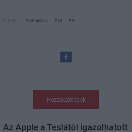
Címkék:
#panasonic
#tcl
#tv
Hozzászólások
Az Apple a Teslától igazolhatott