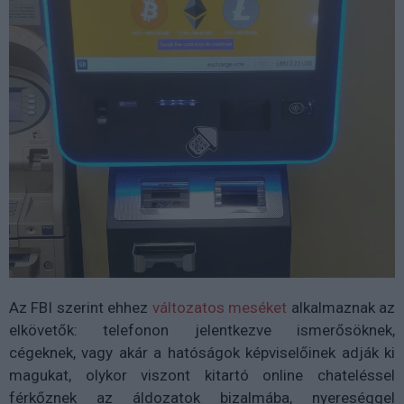
Az FBI szerint ehhez
változatos meséket
alkalmaznak az
elkövetők: telefonon jelentkezve ismerősöknek,
cégeknek, vagy akár a hatóságok képviselőinek adják ki
magukat, olykor viszont kitartó online chateléssel
férkőznek az áldozatok bizalmába, nyereséggel