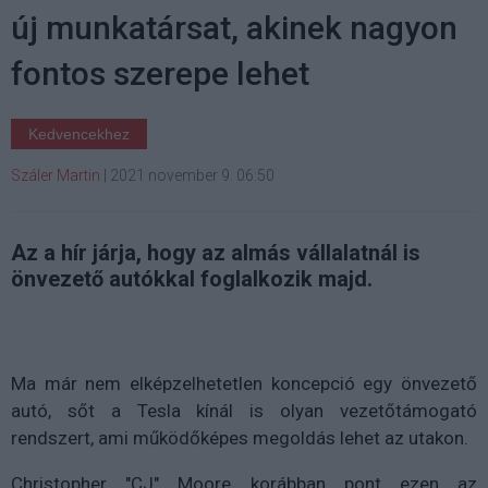
új munkatársat, akinek nagyon
fontos szerepe lehet
Kedvencekhez
Száler Martin
|
2021 november 9. 06:50
Az a hír járja, hogy az almás vállalatnál is
önvezető autókkal foglalkozik majd.
Ma már nem elképzelhetetlen koncepció egy önvezető
autó, sőt a Tesla kínál is olyan vezetőtámogató
rendszert, ami működőképes megoldás lehet az utakon.
Christopher "CJ" Moore korábban pont ezen az