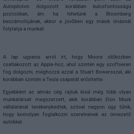
Autopiloton dolgozott korábban kulcsfontosságú
pozícióban, ám ha hihetünk a Bloomberg
beszámolójának, akkor a jövőben egy másik óriásnál
folytatja a munkát.
A lap ugyanis arról írt, hogy Moore időközben
csatlakozott az Apple-höz, ahol szintén egy szoftveren
fog dolgozni, méghozzá azzal a Stuart Bowersszel, aki
korábban szintén a Tesla csapatát erősítette.
Egyébként az almás cég rajtuk kívül még több olyan
munkatársat megszerzett, akik korábban Elon Musk
vállalatánál tevékenykedtek, szóval nagyon úgy tűnik,
hogy komolyan foglalkozni szeretnének az önvezető
autókkal.