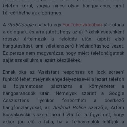
telefon körül, vagyis nincs olyan hangparancs, amit
félreérthetne az algoritmus.
A
9to5Google
csapata egy
YouTube-videóban
járt utána
a dolognak, és arra jutott, hogy az új Pixelek esetenként
rosszul értelmezik a feloldás után kapott első
hangutasítást, ami véletlenszerű hívásindításhoz vezet.
Ez persze nem magyarázza, hogy miért telefonálgatnak
saját szakállukra a lezárt készülékek.
Ennek oka az "Assistant responses on lock screen"
funkció lehet, melynek engedélyezésével a lezárt telefon
is folyamatosan pásztázza a környezetét a
hangparancsok után. Némelyek szerint a Google
Asszisztens ilyenkor félreértheti a beérkező
hangfoszlányokat, az
Android Police
szerzője, Artem
Russakovskii viszont arra hívta fel a figyelmet, hogy
akkor jön elő a hiba, ha a felhasználók letiltják a