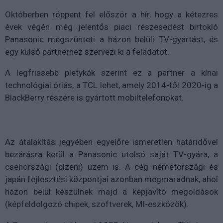
Októberben röppent fel először a hír, hogy a kétezres
évek végén még jelentős piaci részesedést birtokló
Panasonic megszünteti a házon belüli TV-gyártást, és
egy külső partnerhez szervezi ki a feladatot.
A legfrissebb pletykák szerint ez a partner a kínai
technológiai óriás, a TCL lehet, amely 2014-től 2020-ig a
BlackBerry részére is gyártott mobiltelefonokat.
Az átalakítás jegyében egyelőre ismeretlen határidővel
bezárásra kerül a Panasonic utolsó saját TV-gyára, a
csehországi (plzeni) üzem is. A cég németországi és
japán fejlesztési központjai azonban megmaradnak, ahol
házon belül készülnek majd a képjavító megoldások
(képfeldolgozó chipek, szoftverek, MI-eszközök).