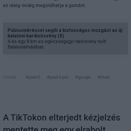
ez ideig-óriáig megoldhatja a gondot.
Pulzusméréssel segíti a biztonságos mozgást az új
balatoni kardioösvény (X)
4 és egy 8 km-es egészségügyi tanösvény nyílt
Balatonalmádiban.
Címkék:
#pixel 6
#pixel 6 pro
#google
#hívás
A TikTokon elterjedt kézjelzés
mentette meg egy elrabolt