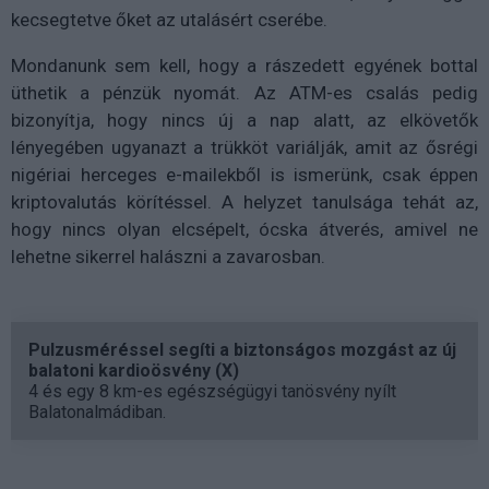
kecsegtetve őket az utalásért cserébe.
Mondanunk sem kell, hogy a rászedett egyének bottal
üthetik a pénzük nyomát. Az ATM-es csalás pedig
bizonyítja, hogy nincs új a nap alatt, az elkövetők
lényegében ugyanazt a trükköt variálják, amit az ősrégi
nigériai herceges e-mailekből is ismerünk, csak éppen
kriptovalutás körítéssel. A helyzet tanulsága tehát az,
hogy nincs olyan elcsépelt, ócska átverés, amivel ne
lehetne sikerrel halászni a zavarosban.
Pulzusméréssel segíti a biztonságos mozgást az új
balatoni kardioösvény (X)
4 és egy 8 km-es egészségügyi tanösvény nyílt
Balatonalmádiban.