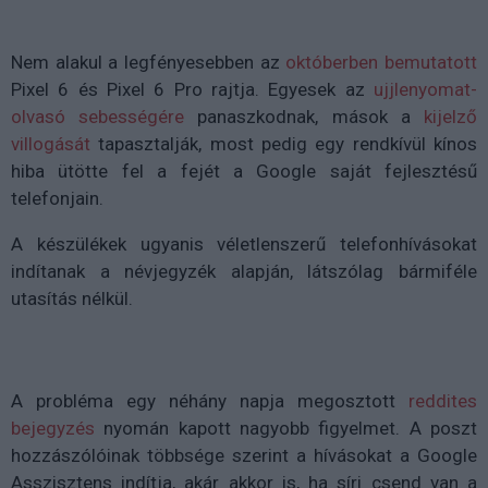
Nem alakul a legfényesebben az
októberben bemutatott
Pixel 6 és Pixel 6 Pro rajtja. Egyesek az
ujjlenyomat-
olvasó sebességére
panaszkodnak, mások a
kijelző
villogását
tapasztalják, most pedig egy rendkívül kínos
hiba ütötte fel a fejét a Google saját fejlesztésű
telefonjain.
A készülékek ugyanis véletlenszerű telefonhívásokat
indítanak a névjegyzék alapján, látszólag bármiféle
utasítás nélkül.
A probléma egy néhány napja megosztott
reddites
bejegyzés
nyomán kapott nagyobb figyelmet. A poszt
hozzászólóinak többsége szerint a hívásokat a Google
Asszisztens indítja, akár akkor is, ha síri csend van a