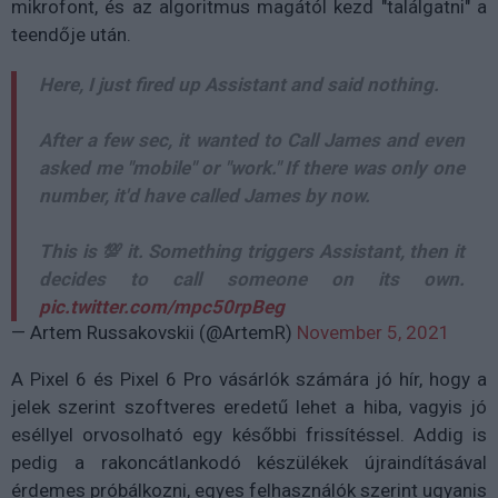
mikrofont, és az algoritmus magától kezd "találgatni" a
teendője után.
Here, I just fired up Assistant and said nothing.
After a few sec, it wanted to Call James and even
asked me "mobile" or "work." If there was only one
number, it'd have called James by now.
This is 💯 it. Something triggers Assistant, then it
decides to call someone on its own.
pic.twitter.com/mpc50rpBeg
— Artem Russakovskii (@ArtemR)
November 5, 2021
A Pixel 6 és Pixel 6 Pro vásárlók számára jó hír, hogy a
jelek szerint szoftveres eredetű lehet a hiba, vagyis jó
eséllyel orvosolható egy későbbi frissítéssel. Addig is
pedig a rakoncátlankodó készülékek újraindításával
érdemes próbálkozni, egyes felhasználók szerint ugyanis