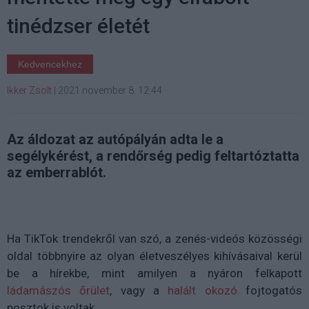
tinédzser életét
Kedvencekhez
Ikker Zsolt
|
2021 november 8. 12:44
Az áldozat az autópályán adta le a
segélykérést, a rendőrség pedig feltartóztatta
az emberrablót.
Ha TikTok trendekről van szó, a zenés-videós közösségi
oldal többnyire az olyan életveszélyes kihívásaival kerül
be a hírekbe, mint amilyen a nyáron felkapott
ládamászós őrület
, vagy a
halált okozó
fojtogatós
posztok is voltak.