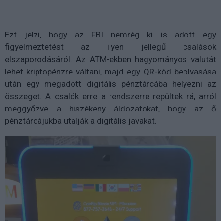
Ezt jelzi, hogy az FBI nemrég ki is adott egy
figyelmeztetést az ilyen jellegű csalások
elszaporodásáról. Az ATM-ekben hagyományos valutát
lehet kriptopénzre váltani, majd egy QR-kód beolvasása
után egy megadott digitális pénztárcába helyezni az
összeget. A csalók erre a rendszerre repültek rá, arról
meggyőzve a hiszékeny áldozatokat, hogy az ő
pénztárcájukba utalják a digitális javakat.