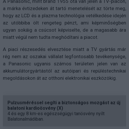
A Panasonic, mint brand 1955 óta van jelen a TV-piacon,
a márka évtizedeken át tartó menetelését az törte meg,
hogy az LCD és a plazma technológia vetélkedése idején
az utóbbiba ölt rengeteg pénzt, ami képminőségben
ugyan sokáig a csúcsot képviselte, de a magasabb ára
miatt végül nem tudta meghódítani a piacot.
A piaci részesedés elvesztése miatt a TV gyártás már
rég nem az oszakai vállalat legfontosabb tevékenysége,
a Panasonic ugyanis számos területen jelen van az
akkumulátorgyártástól az autóipari és repüléstechnikai
megoldásokon át az otthoni elektronikai eszközökig.
Pulzusméréssel segíti a biztonságos mozgást az új
balatoni kardioösvény (X)
4 és egy 8 km-es egészségügyi tanösvény nyílt
Balatonalmádiban.