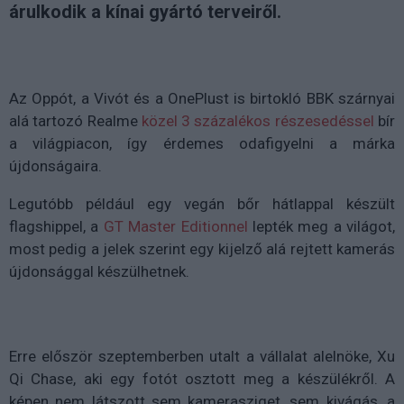
árulkodik a kínai gyártó terveiről.
Az Oppót, a Vivót és a OnePlust is birtokló BBK szárnyai
alá tartozó Realme
közel 3 százalékos részesedéssel
bír
a világpiacon, így érdemes odafigyelni a márka
újdonságaira.
Legutóbb például egy vegán bőr hátlappal készült
flagshippel, a
GT Master Editionnel
lepték meg a világot,
most pedig a jelek szerint egy kijelző alá rejtett kamerás
újdonsággal készülhetnek.
Erre először szeptemberben utalt a vállalat alelnöke, Xu
Qi Chase, aki egy fotót osztott meg a készülékről. A
képen nem látszott sem kamerasziget, sem kivágás, a