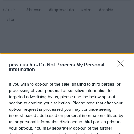
Címkék:
#bitcoin
#kriptovaluta
#atm
#csalás
#fbi
A Google szerint funkció az,
pcwplus.hu -
Do Not Process My Personal
Information
amit mások a Pixel 6 hibájának
gondolhatnak
If you wish to opt-out of the sale, sharing to third parties, or
processing of your personal or sensitive information for
targeted advertising by us, please use the below opt-out
Kedvencekhez
section to confirm your selection. Please note that after your
opt-out request is processed you may continue seeing
Száler Martin
|
2021 november 9. 10:26
interest-based ads based on personal information utilized by
us or personal information disclosed to third parties prior to
your opt-out. You may separately opt-out of the further