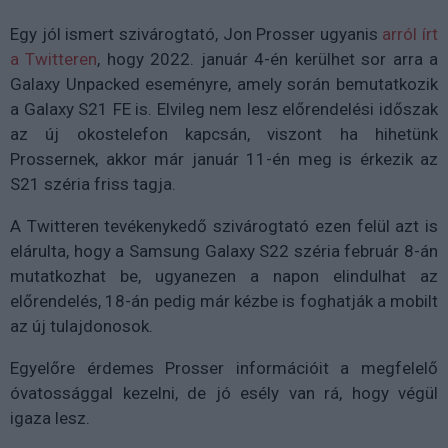
Egy jól ismert szivárogtató, Jon Prosser ugyanis
arról írt
a Twitteren
, hogy 2022. január 4-én kerülhet sor arra a
Galaxy Unpacked eseményre, amely során bemutatkozik
a Galaxy S21 FE is. Elvileg nem lesz előrendelési időszak
az új okostelefon kapcsán, viszont ha hihetünk
Prossernek, akkor már január 11-én meg is érkezik az
S21 széria friss tagja.
A Twitteren tevékenykedő szivárogtató ezen felül azt is
elárulta, hogy a Samsung Galaxy S22 széria február 8-án
mutatkozhat be, ugyanezen a napon elindulhat az
előrendelés, 18-án pedig már kézbe is foghatják a mobilt
az új tulajdonosok.
Egyelőre érdemes Prosser információit a megfelelő
óvatossággal kezelni, de jó esély van rá, hogy végül
igaza lesz.