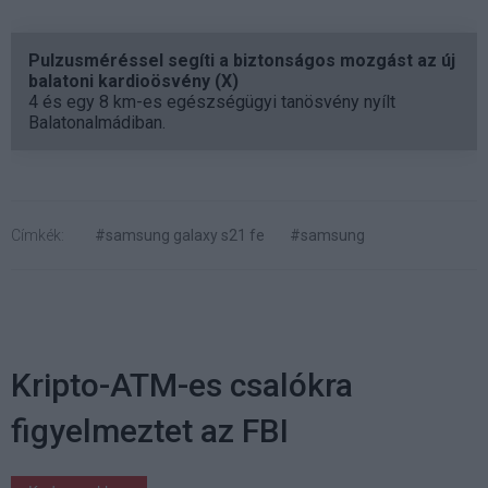
Pulzusméréssel segíti a biztonságos mozgást az új
balatoni kardioösvény (X)
4 és egy 8 km-es egészségügyi tanösvény nyílt
Balatonalmádiban.
Címkék:
#samsung galaxy s21 fe
#samsung
Kripto-ATM-es csalókra
figyelmeztet az FBI