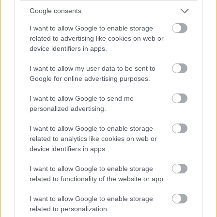
lassabb a leolvasó. Egészen pontosan arról van szó a
Google consents
vállalat szerint, hogy a hatékony biztonsági
I want to allow Google to enable storage
algoritmusoknak bizonyos helyzetekben tovább tarthat a
related to advertising like cookies on web or
megerősítés, vagy direktebb kontaktusra lehet szükség.
device identifiers in apps.
Az egyelőre nem tiszta, hogy tényleg biztonságosabb-e
I want to allow my user data to be sent to
a Google megoldása, mint a riválisok által használt
Google for online advertising purposes.
leolvasók, de lehet, hogy sok felhasználók inkább az
számít, mennyire gyors és megbízható a folyamat. Ez
I want to allow Google to send me
personalized advertising.
utóbbiak kapcsán pedig az új Pixelek bizony elég gyatrán
teljesítenek olykor.
I want to allow Google to enable storage
related to analytics like cookies on web or
Ti elhiszitek a Google magyarázatát?
device identifiers in apps.
I want to allow Google to enable storage
related to functionality of the website or app.
Pulzusméréssel segíti a biztonságos mozgást az új
balatoni kardioösvény (X)
I want to allow Google to enable storage
4 és egy 8 km-es egészségügyi tanösvény nyílt
related to personalization.
Balatonalmádiban.