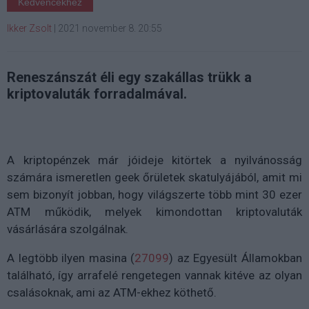
Kedvencekhez
Ikker Zsolt
|
2021 november 8. 20:55
Reneszánszát éli egy szakállas trükk a
kriptovaluták forradalmával.
A kriptopénzek már jóideje kitörtek a nyilvánosság
számára ismeretlen geek őrületek skatulyájából, amit mi
sem bizonyít jobban, hogy világszerte több mint 30 ezer
ATM működik, melyek kimondottan kriptovaluták
vásárlására szolgálnak.
A legtöbb ilyen masina (
27099
) az Egyesült Államokban
található, így arrafelé rengetegen vannak kitéve az olyan
csalásoknak, ami az ATM-ekhez köthető.