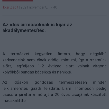
Ikker Zsolt
|
2021 november 8. 17:40
Az idős cirmosoknak is kijár az
akadálymentesítés.
A természet kegyetlen fintora, hogy négylábú
kedvenceink nem élnek addig, mint mi, így a szemünk
előtt, legfeljebb 1-2 évtized alatt válnak virgonc
kölyökből bundás bácsikká és nénikké.
Az időskori gondozás természetesen minden
lelkiismeretes gazdi feladata, Liam Thompson pedig
csúcsra járatta a műfajt a 20 éves cicájának készített
macskalifttel.