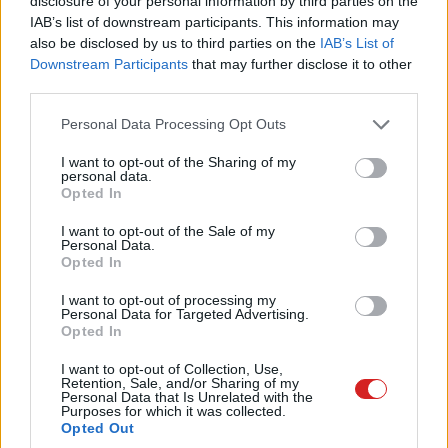
Vajon mennyire győzi meg a felhasználókat a
disclosure of your personal information by third parties on the
IAB’s list of downstream participants. This information may
vállalat válasza?
also be disclosed by us to third parties on the
IAB’s List of
Downstream Participants
that may further disclose it to other
third parties.
Please note that this website/app uses one or more Google
Egy ideje már elérhetőek a Google új okostelefonjai, a
Personal Data Processing Opt Outs
services and may gather and store information including but
Pixel 6 és a Pixel 6 Pro, szóval a felhasználóknak bőven
not limited to your visit or usage behaviour. You may click to
I want to opt-out of the Sharing of my
volt idejük kitapasztalni az erősségeiket, és persze a
personal data.
grant or deny consent to Google and its third-party tags to
Opted In
gyengeségeiket is.
use your data for below specified purposes in below Google
consent section.
I want to opt-out of the Sale of my
Nem is kellett sok idő ahhoz, hogy kiderüljön,
a két mobil
Personal Data.
Opted In
ujjlenyomat-olvasója nem a legmegbízhatóbb, és nem
mindig egyszerű a használatuk
. Azt hihetnénk, hogy ez
I want to opt-out of processing my
gyári hiba, de a hivatalos kommunikáció szerint nem az.
Personal Data for Targeted Advertising.
Opted In
I want to opt-out of Collection, Use,
Retention, Sale, and/or Sharing of my
Personal Data that Is Unrelated with the
A Google ugyanis
válaszolt
a felhasználói panaszokra,
Purposes for which it was collected.
Opted Out
amiből kiderült, hogy elvileg biztonsági okok miatt