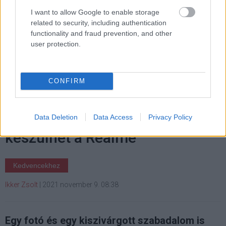
I want to allow Google to enable storage
related to security, including authentication
functionality and fraud prevention, and other
user protection.
Címkék:
#google pixel 6
#google pixel
#google
CONFIRM
Kijelző alatti kamerával
Data Deletion
Data Access
Privacy Policy
készülhet a Realme
Kedvencekhez
Ikker Zsolt
|
2021 november 9. 08:38
Egy fotó és egy kiszivárgott szabadalom is