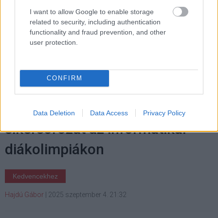
I want to allow Google to enable storage
related to security, including authentication
Címkék:
#iskola
#mobiltelefon
#mobil
#oktatás
functionality and fraud prevention, and other
#laptop
#eset
user protection.
CONFIRM
Soha nem látott magyar
Data Deletion
Data Access
Privacy Policy
sikersorozat az informatikai
diákolimpiákon
Kedvencekhez
Hajdú Gábor
|
2025 szeptember 4. 21:32