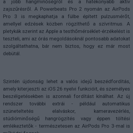
a jobb hangminőségről és a hatékonyabb aktív
zajszűrésről. A Powerbeats Pro 2 nyomán az AirPods
Pro 3 is megkaphatja a fülbe épített pulzusmérőt,
amellyel edzések közben rögzíthető a szívritmus. A
pletykák szerint az Apple a testhőmérséklet-érzékelést is
teszteli, ami az órás megoldásoknál pontosabb adatokat
szolgáltathatna, bár nem biztos, hogy ez már most
debütál.
Szintén újdonság lehet a valós idejű beszédfordítás,
amely kiterjeszti az iOS 26 nyelvi funkcióit, és személyes
beszélgetésekben is azonnali fordítást kínálhat. Az új
rendszer további extrái - például automatikus
szüneteltetés elalváskor, kameravezérlés,
stúdióminőségű hangrögzítés vagy éppen töltési
emlékeztetők - természetesen az AirPods Pro 3-mal is