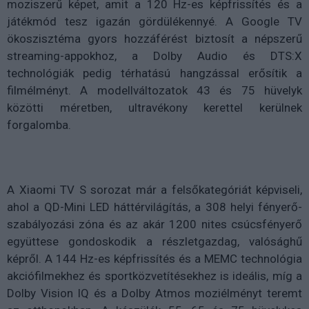
moziszerű képet, amit a 120 Hz-es képfrissítés és a
játékmód tesz igazán gördülékennyé. A Google TV
ökoszisztéma gyors hozzáférést biztosít a népszerű
streaming-appokhoz, a Dolby Audio és DTS:X
technológiák pedig térhatású hangzással erősítik a
filmélményt. A modellváltozatok 43 és 75 hüvelyk
közötti méretben, ultravékony kerettel kerülnek
forgalomba.
A Xiaomi TV S sorozat már a felsőkategóriát képviseli,
ahol a QD-Mini LED háttérvilágítás, a 308 helyi fényerő-
szabályozási zóna és az akár 1200 nites csúcsfényerő
együttese gondoskodik a részletgazdag, valósághű
képről. A 144 Hz-es képfrissítés és a MEMC technológia
akciófilmekhez és sportközvetítésekhez is ideális, míg a
Dolby Vision IQ és a Dolby Atmos moziélményt teremt