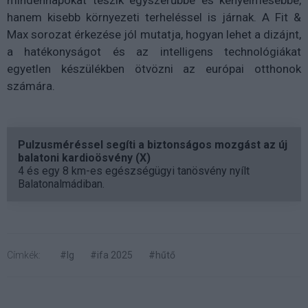
mindennapokat teszik egyszerűbbé és kényelmesebbé,
hanem kisebb környezeti terheléssel is járnak. A Fit &
Max sorozat érkezése jól mutatja, hogyan lehet a dizájnt,
a hatékonyságot és az intelligens technológiákat
egyetlen készülékben ötvözni az európai otthonok
számára.
Pulzusméréssel segíti a biztonságos mozgást az új
balatoni kardioösvény (X)
4 és egy 8 km-es egészségügyi tanösvény nyílt
Balatonalmádiban.
Címkék:
#lg
#ifa 2025
#hűtő