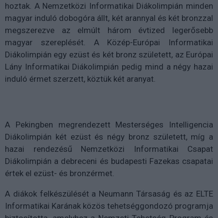
hoztak. A Nemzetközi Informatikai Diákolimpián minden
magyar induló dobogóra állt, két arannyal és két bronzzal
megszerezve az elmúlt három évtized legerősebb
magyar szereplését. A Közép-Európai Informatikai
Diákolimpián egy ezüst és két bronz született, az Európai
Lány Informatikai Diákolimpián pedig mind a négy hazai
induló érmet szerzett, köztük két aranyat.
A Pekingben megrendezett Mesterséges Intelligencia
Diákolimpián két ezüst és négy bronz született, míg a
hazai rendezésű Nemzetközi Informatikai Csapat
Diákolimpián a debreceni és budapesti Fazekas csapatai
értek el ezüst- és bronzérmet.
A diákok felkészülését a Neumann Társaság és az ELTE
Informatikai Karának közös tehetséggondozó programja