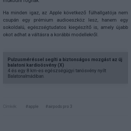
működni fognak.
Ha minden igaz, az Apple következő fülhallgatója nem
csupán egy prémium audioeszköz lesz, hanem egy
sokoldalú, egészségtudatos kiegészítő is, amely újabb
okot adhat a váltásra a korábbi modellekről.
Pulzusméréssel segíti a biztonságos mozgást az új
balatoni kardioösvény (X)
4 és egy 8 km-es egészségügyi tanösvény nyílt
Balatonalmádiban.
Címkék:
#apple
#airpods pro 3