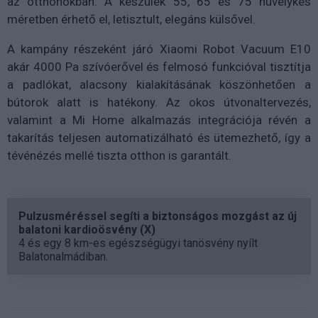
az otthonokban. A készülék 55, 65 és 75 hüvelykes
méretben érhető el, letisztult, elegáns külsővel.
A kampány részeként járó Xiaomi Robot Vacuum E10
akár 4000 Pa szívóerővel és felmosó funkcióval tisztítja
a padlókat, alacsony kialakításának köszönhetően a
bútorok alatt is hatékony. Az okos útvonaltervezés,
valamint a Mi Home alkalmazás integrációja révén a
takarítás teljesen automatizálható és ütemezhető, így a
tévénézés mellé tiszta otthon is garantált.
Pulzusméréssel segíti a biztonságos mozgást az új
balatoni kardioösvény (X)
4 és egy 8 km-es egészségügyi tanösvény nyílt
Balatonalmádiban.