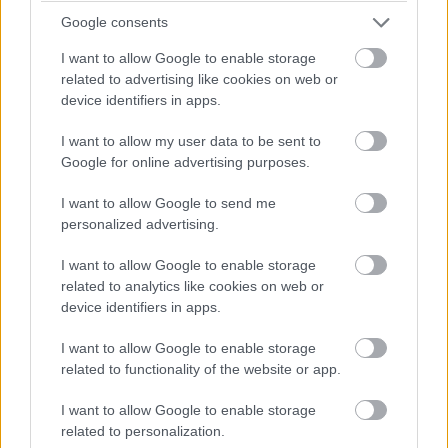
védenek a fertőzött weboldalak és gyanús linkek ellen,
Google consents
webkamerás támadásoktól is óvnak, és akár a felnőtt
I want to allow Google to enable storage
tartalmak letiltásáról is gondoskodnak.
related to advertising like cookies on web or
device identifiers in apps.
Az ESET egész évben kedvezményt kínál diákoknak
bizonyos otthoni biztonsági szoftverekre, hogy a
I want to allow my user data to be sent to
legfiatalabb felhasználók is védve legyenek. Az első
Google for online advertising purposes.
készülék nemcsak új lehetőségeket, hanem felelősséget
I want to allow Google to send me
is jelent, és a biztonság megteremtése éppoly fontos
personalized advertising.
része az iskolakezdésnek, mint a tankönyvek és a
tolltartó beszerzése.
I want to allow Google to enable storage
related to analytics like cookies on web or
device identifiers in apps.
Pulzusméréssel segíti a biztonságos mozgást az új
I want to allow Google to enable storage
balatoni kardioösvény (X)
related to functionality of the website or app.
4 és egy 8 km-es egészségügyi tanösvény nyílt
Balatonalmádiban.
I want to allow Google to enable storage
related to personalization.