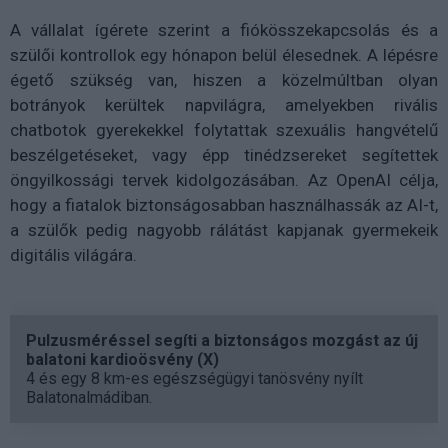
A vállalat ígérete szerint a fiókösszekapcsolás és a
szülői kontrollok egy hónapon belül élesednek. A lépésre
égető szükség van, hiszen a közelmúltban olyan
botrányok kerültek napvilágra, amelyekben rivális
chatbotok gyerekekkel folytattak szexuális hangvételű
beszélgetéseket, vagy épp tinédzsereket segítettek
öngyilkossági tervek kidolgozásában. Az OpenAI célja,
hogy a fiatalok biztonságosabban használhassák az AI-t,
a szülők pedig nagyobb rálátást kapjanak gyermekeik
digitális világára.
Pulzusméréssel segíti a biztonságos mozgást az új
balatoni kardioösvény (X)
4 és egy 8 km-es egészségügyi tanösvény nyílt
Balatonalmádiban.