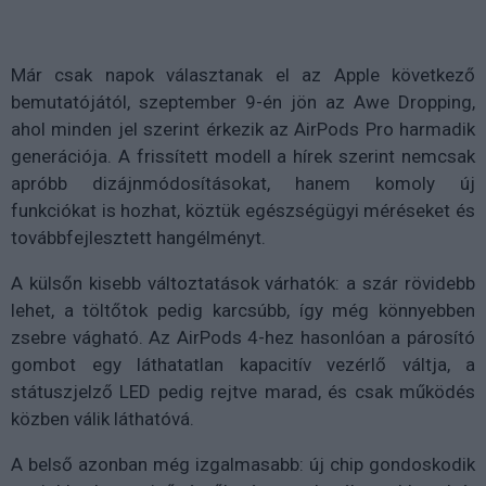
Már csak napok választanak el az Apple következő
bemutatójától, szeptember 9-én jön az Awe Dropping,
ahol minden jel szerint érkezik az AirPods Pro harmadik
generációja. A frissített modell a hírek szerint nemcsak
apróbb dizájnmódosításokat, hanem komoly új
funkciókat is hozhat, köztük egészségügyi méréseket és
továbbfejlesztett hangélményt.
A külsőn kisebb változtatások várhatók: a szár rövidebb
lehet, a töltőtok pedig karcsúbb, így még könnyebben
zsebre vágható. Az AirPods 4-hez hasonlóan a párosító
gombot egy láthatatlan kapacitív vezérlő váltja, a
státuszjelző LED pedig rejtve marad, és csak működés
közben válik láthatóvá.
A belső azonban még izgalmasabb: új chip gondoskodik