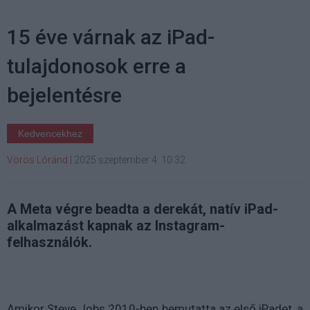
15 éve várnak az iPad-
tulajdonosok erre a
bejelentésre
Kedvencekhez
Vörös Lóránd
|
2025 szeptember 4. 10:32
A Meta végre beadta a derekát, natív iPad-
alkalmazást kapnak az Instagram-
felhasználók.
Amikor Steve Jobs 2010-ben bemutatta az első iPadet, a