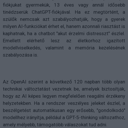
fiókjukat gyermekük, 13 éves vagy annál idősebb
tinédzserük ChatGPT-fiókjával. Ha ez megtörtént, a
szülők nemcsak azt szabályozhatják, hogy a gyerek
milyen AI-funkciókat érhet el, hanem azonnali riasztást is
kaphatnak, ha a chatbot "akut érzelmi distresszt" észlel.
Emellett elérhető lesz az életkorhoz igazított
modellviselkedés, valamint a memória kezelésének
szabályozása is.
Az OpenAI szerint a következő 120 napban több olyan
technikai változtatást vezetnek be, amelyek biztosítják,
hogy az AI képes legyen megfelelően reagálni érzékeny
helyzetekben. Ha a rendszer veszélyes jeleket észlel, a
beszélgetést automatikusan egy erősebb, "gondolkodó"
modellhez irányítja, például a GPT-5-thinking változathoz,
amely mélyebb, támogatóbb válaszokat tud adni.