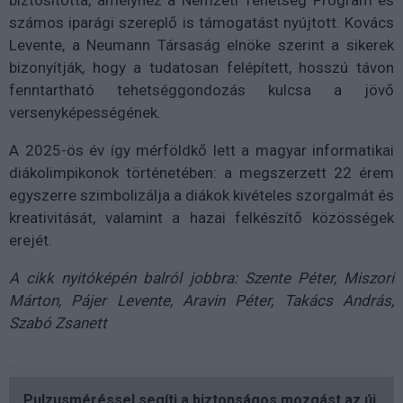
biztosította, amelyhez a Nemzeti Tehetség Program és
számos iparági szereplő is támogatást nyújtott. Kovács
Levente, a Neumann Társaság elnöke szerint a sikerek
bizonyítják, hogy a tudatosan felépített, hosszú távon
fenntartható tehetséggondozás kulcsa a jövő
versenyképességének.
A 2025-ös év így mérföldkő lett a magyar informatikai
diákolimpikonok történetében: a megszerzett 22 érem
egyszerre szimbolizálja a diákok kivételes szorgalmát és
kreativitását, valamint a hazai felkészítő közösségek
erejét.
A cikk nyitóképén balról jobbra: Szente Péter, Miszori
Márton, Pájer Levente, Aravin Péter, Takács András,
Szabó Zsanett
Pulzusméréssel segíti a biztonságos mozgást az új