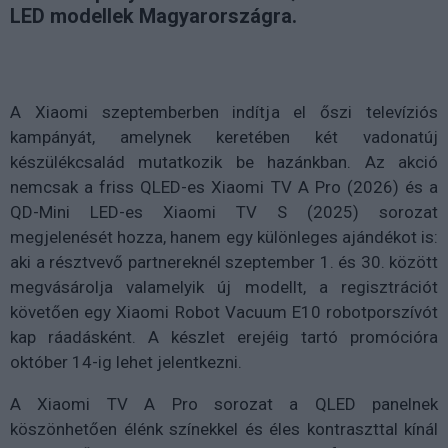
LED modellek Magyarországra.
A Xiaomi szeptemberben indítja el őszi televíziós
kampányát, amelynek keretében két vadonatúj
készülékcsalád mutatkozik be hazánkban. Az akció
nemcsak a friss QLED-es Xiaomi TV A Pro (2026) és a
QD-Mini LED-es Xiaomi TV S (2025) sorozat
megjelenését hozza, hanem egy különleges ajándékot is:
aki a résztvevő partnereknél szeptember 1. és 30. között
megvásárolja valamelyik új modellt, a regisztrációt
követően egy Xiaomi Robot Vacuum E10 robotporszívót
kap ráadásként. A készlet erejéig tartó promócióra
október 14-ig lehet jelentkezni.
A Xiaomi TV A Pro sorozat a QLED panelnek
köszönhetően élénk színekkel és éles kontraszttal kínál