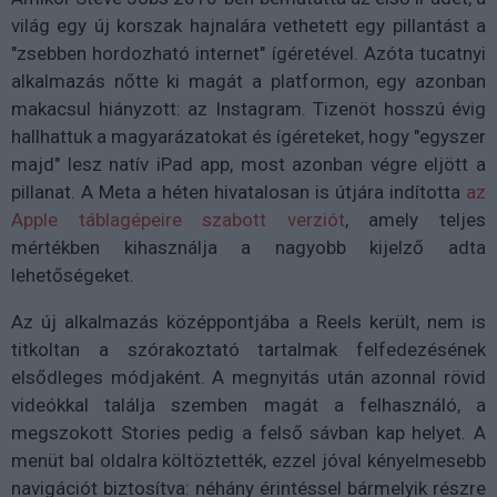
világ egy új korszak hajnalára vethetett egy pillantást a
"zsebben hordozható internet" ígéretével. Azóta tucatnyi
alkalmazás nőtte ki magát a platformon, egy azonban
makacsul hiányzott: az Instagram. Tizenöt hosszú évig
hallhattuk a magyarázatokat és ígéreteket, hogy "egyszer
majd" lesz natív iPad app, most azonban végre eljött a
pillanat. A Meta a héten hivatalosan is útjára indította
az
Apple táblagépeire szabott verziót
, amely teljes
mértékben kihasználja a nagyobb kijelző adta
lehetőségeket.
Az új alkalmazás középpontjába a Reels került, nem is
titkoltan a szórakoztató tartalmak felfedezésének
elsődleges módjaként. A megnyitás után azonnal rövid
videókkal találja szemben magát a felhasználó, a
megszokott Stories pedig a felső sávban kap helyet. A
menüt bal oldalra költöztették, ezzel jóval kényelmesebb
navigációt biztosítva: néhány érintéssel bármelyik részre