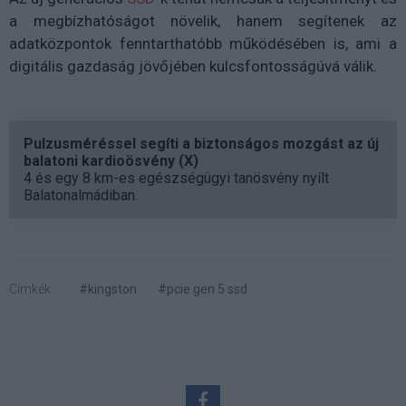
a megbízhatóságot növelik, hanem segítenek az
adatközpontok fenntarthatóbb működésében is, ami a
digitális gazdaság jövőjében kulcsfontosságúvá válik.
Pulzusméréssel segíti a biztonságos mozgást az új
balatoni kardioösvény (X)
4 és egy 8 km-es egészségügyi tanösvény nyílt
Balatonalmádiban.
Címkék:
#kingston
#pcie gen 5 ssd