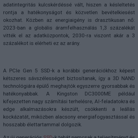
adatintegritás kulcskérdéssé vált, hiszen a késleltetés
rontja a hatékonyságot és közvetlen bevételkiesést
okozhat. Közben az energiaigény is drasztikusan nő:
2023-ban a globális áramfelhasználás 1,3 százalékát
vitték el az adatközpontok, 2030-ra viszont akár a 3
százalékot is elérheti ez az arány.
A PCIe Gen 5 SSD-k a korábbi generációkhoz képest
kétszeres sávszélességet biztosítanak, így a 3D NAND
technológiára épülő meghajtók egyszerre gyorsabbak és
hatékonyabbak. A Kingston DC3000ME például
kifejezetten nagy számítási terhelésre, AI-feladatokra és
edge alkalmazásokra készült, csökkenti a leállás
kockázatát, miközben alacsony energiafogyasztással és
hosszabb élettartammal dolgozik.
Az új generációs
SSD
-k tehát nemcsak a teljesítményt és