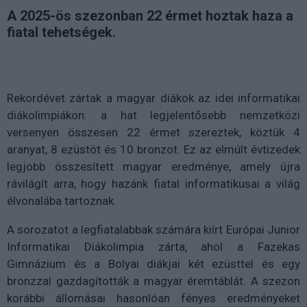
A 2025-ös szezonban 22 érmet hoztak haza a
fiatal tehetségek.
Rekordévet zártak a magyar diákok az idei informatikai
diákolimpiákon: a hat legjelentősebb nemzetközi
versenyen összesen 22 érmet szereztek, köztük 4
aranyat, 8 ezüstöt és 10 bronzot. Ez az elmúlt évtizedek
legjobb összesített magyar eredménye, amely újra
rávilágít arra, hogy hazánk fiatal informatikusai a világ
élvonalába tartoznak.
A sorozatot a legfiatalabbak számára kiírt Európai Junior
Informatikai Diákolimpia zárta, ahol a Fazekas
Gimnázium és a
Bolyai
diákjai két ezüsttel és egy
bronzzal gazdagították a magyar éremtáblát. A szezon
korábbi állomásai hasonlóan fényes eredményeket