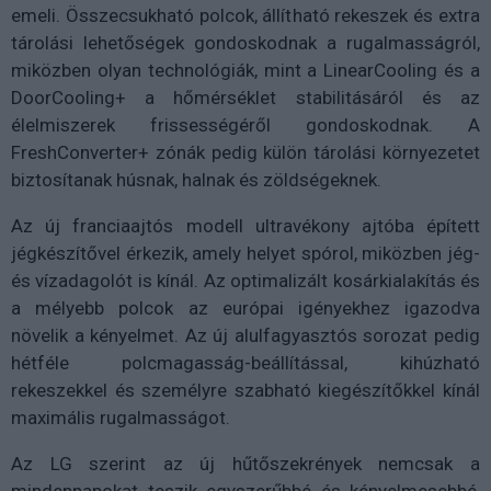
emeli. Összecsukható polcok, állítható rekeszek és extra
tárolási lehetőségek gondoskodnak a rugalmasságról,
miközben olyan technológiák, mint a LinearCooling és a
DoorCooling+ a hőmérséklet stabilitásáról és az
élelmiszerek frissességéről gondoskodnak. A
FreshConverter+ zónák pedig külön tárolási környezetet
biztosítanak húsnak, halnak és zöldségeknek.
Az új franciaajtós modell ultravékony ajtóba épített
jégkészítővel érkezik, amely helyet spórol, miközben jég-
és vízadagolót is kínál. Az optimalizált kosárkialakítás és
a mélyebb polcok az európai igényekhez igazodva
növelik a kényelmet. Az új alulfagyasztós sorozat pedig
hétféle polcmagasság-beállítással, kihúzható
rekeszekkel és személyre szabható kiegészítőkkel kínál
maximális rugalmasságot.
Az LG szerint az új hűtőszekrények nemcsak a