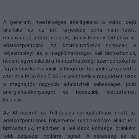
A generatív mesterséges intelligencia, a valós idejű
analitika és az IoT terjedése soha nem látott
mennyiségű adatot mozgat, amely komoly terhet ró az
adatközpontokra. Az üzemeltetőknek nemcsak a
teljesítményt és a megbízhatóságot kell biztosítaniuk,
hanem egyre inkább a fenntarthatósági szempontokat is
figyelembe kell venniük. A Kingston Technology szakértői
szerint a PCIe Gen 5 SSD-k jelenthetik a megoldást: ezek
a meghajtók nagyobb adatátviteli sebességet, jobb
energiahatékonyságot és hosszabb élettartamot
kínálnak.
Az AI-vezérelt és felhőalapú szolgáltatások miatt az
adatközpontoknak folyamatos rendelkezésre állást kell
biztosítaniuk, miközben a leállások költsége óránként
több százezer dollárra rúghat. A sebesség és az