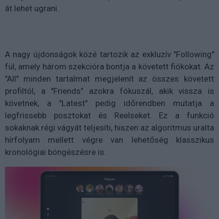
át lehet ugrani.
A nagy újdonságok közé tartozik az exkluzív "Following"
fül, amely három szekcióra bontja a követett fiókokat. Az
"All" minden tartalmat megjelenít az összes követett
profiltól, a "Friends" azokra fókuszál, akik vissza is
követnek, a "Latest" pedig időrendben mutatja a
legfrissebb posztokat és Reelseket. Ez a funkció
sokaknak régi vágyát teljesíti, hiszen az algoritmus uralta
hírfolyam mellett végre van lehetőség klasszikus
kronológiai böngészésre is.