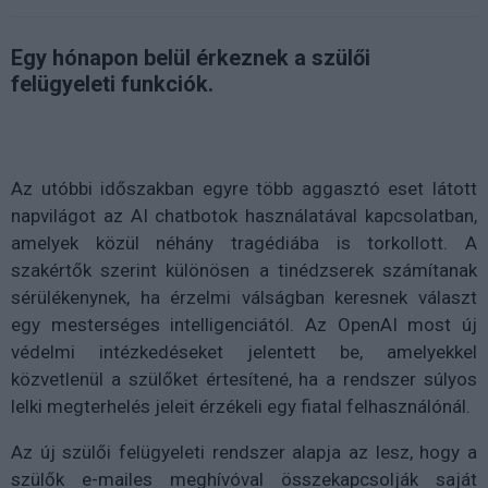
Egy hónapon belül érkeznek a szülői
felügyeleti funkciók.
Az utóbbi időszakban egyre több aggasztó eset látott
napvilágot az AI chatbotok használatával kapcsolatban,
amelyek közül néhány tragédiába is torkollott. A
szakértők szerint különösen a tinédzserek számítanak
sérülékenynek, ha érzelmi válságban keresnek választ
egy mesterséges intelligenciától. Az OpenAI most új
védelmi intézkedéseket jelentett be, amelyekkel
közvetlenül a szülőket értesítené, ha a rendszer súlyos
lelki megterhelés jeleit érzékeli egy fiatal felhasználónál.
Az új szülői felügyeleti rendszer alapja az lesz, hogy a
szülők e-mailes meghívóval összekapcsolják saját