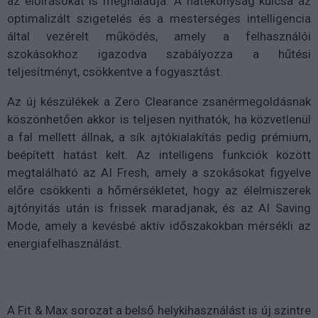
az előírásokat is meghaladja. A hatékonyság kulcsa az
optimalizált szigetelés és a mesterséges intelligencia
által vezérelt működés, amely a felhasználói
szokásokhoz igazodva szabályozza a hűtési
teljesítményt, csökkentve a fogyasztást.
Az új készülékek a Zero Clearance zsanérmegoldásnak
köszönhetően akkor is teljesen nyithatók, ha közvetlenül
a fal mellett állnak, a sík ajtókialakítás pedig prémium,
beépített hatást kelt. Az intelligens funkciók között
megtalálható az AI Fresh, amely a szokásokat figyelve
előre csökkenti a hőmérsékletet, hogy az élelmiszerek
ajtónyitás után is frissek maradjanak, és az AI Saving
Mode, amely a kevésbé aktív időszakokban mérsékli az
energiafelhasználást.
A Fit & Max sorozat a belső helykihasználást is új szintre