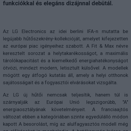
funkciókkal és elegáns dizájnnal debütál.
Az LG Electronics az idei berlini IFA-n mutatta be
legújabb hűtőszekrény-kollekcióját, amelyet kifejezetten
az európai piac igényeihez szabott. A Fit & Max névre
keresztelt sorozat a helytakarékosságot, a maximális
tárolókapacitást és a kiemelkedő energiahatékonyságot
ötvözi, mindezt modern, letisztult külsővel. A modellek
mögött egy átfogó kutatás áll, amely a helyi otthonok
sajátosságait és a fogyasztói elvárásokat vizsgálta.
Az LG új hűtői nemcsak teljesítik, hanem túl is
szárnyalják az Európai Unió legszigorúbb, "A"
energiaosztályának követelményeit. A franciaajtós
változat ebben a kategóriában szinte egyedülálló módon
kapott A besorolást, míg az alulfagyasztós modell még