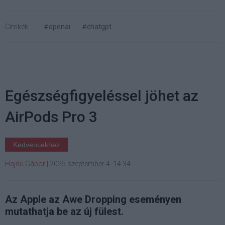
Címkék:
#openai
#chatgpt
Egészségfigyeléssel jöhet az
AirPods Pro 3
Kedvencekhez
Hajdú Gábor
|
2025 szeptember 4. 14:34
Az Apple az Awe Dropping eseményen
mutathatja be az új fülest.