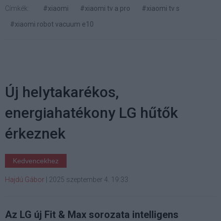
Címkék:
#xiaomi
#xiaomi tv a pro
#xiaomi tv s
#xiaomi robot vacuum e10
Új helytakarékos,
energiahatékony LG hűtők
érkeznek
Kedvencekhez
Hajdú Gábor
|
2025 szeptember 4. 19:33
Az LG új Fit & Max sorozata intelligens