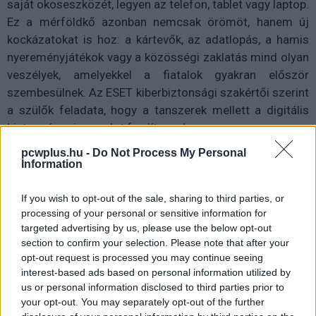
saját okoseszközét, legyen az telefon, tablet vagy laptop.
Ez a mérföldkő azonban nemcsak örömöt, hanem új
kockázatokat is hoz: a kártevők, az adatlopás, a hamis
nyereményjátékok vagy a közösségi zaklatás mind olyan
veszélyek, amelyekkel a fiatalok gyakran először
szembesülnek. Az ESET kiberbiztonsági szakértői szerint
a szülők feladata, hogy a tanszerek mellett a digitális
biztonságra is gondot fordítsanak.
pcwplus.hu -
Do Not Process My Personal
A tapasztalatok szerint az általános iskolások könnyű
Information
célpontjai az online csalóknak. Előfordult, hogy egy 10
éves fiú "ingyenes Minecraft-bővítményt" töltött le, amely
If you wish to opt-out of the sale, sharing to third parties, or
valójában kémprogramként gyűjtötte a jelszavakat. Más
processing of your personal or sensitive information for
esetekben hamis játékbeli ajánlatok vezettek ahhoz,
targeted advertising by us, please use the below opt-out
section to confirm your selection. Please note that after your
hogy csalók több tízezer forint értékben vásároltak
opt-out request is processed you may continue seeing
tárgyakat egy feltört gyerekfiókról. Az is gondot okozhat,
interest-based ads based on personal information utilized by
ha a fiatalok felelőtlenül osztanak meg képeket vagy
us or personal information disclosed to third parties prior to
személyes adatokat, amelyek később zaklatás vagy
your opt-out. You may separately opt-out of the further