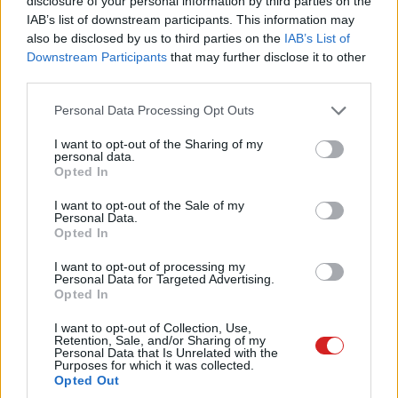
zsarolás alapjául szolgálhatnak.
disclosure of your personal information by third parties on the
IAB’s list of downstream participants. This information may
A szakértők hangsúlyozzák: a fiatal generációk gyakran
also be disclosed by us to third parties on the
IAB’s List of
Downstream Participants
that may further disclose it to other
túlértékelik saját tudatosságukat, miközben még a
third parties.
felnőttek sem képesek önállóan felismerni az összes
kártevőt. Az AV Atlas adatai szerint jelenleg 1,4
Please note that this website/app uses one or more Google
Personal Data Processing Opt Outs
milliárdnál is több egyedi kártékony kód kering a világban,
services and may gather and store information including but
not limited to your visit or usage behaviour. You may click to
I want to opt-out of the Sharing of my
így megbízható védelmi szoftver nélkül gyakorlatilag
personal data.
grant or deny consent to Google and its third-party tags to
lehetetlen garantálni a biztonságot.
Opted In
use your data for below specified purposes in below Google
consent section.
I want to opt-out of the Sale of my
Personal Data.
Opted In
Az alapok között szerepel az erős jelszó beállítása, a
I want to opt-out of processing my
külön felhasználói fiók létrehozása korlátozott
Personal Data for Targeted Advertising.
Opted In
jogosultságokkal, a helymeghatározás és az
eszközkeresés aktiválása, valamint a gyermek
I want to opt-out of Collection, Use,
Retention, Sale, and/or Sharing of my
rendszeres beszélgetésbe vonása arról, hogy mit látott
Personal Data that Is Unrelated with the
és kivel találkozott az online térben. A modern biztonsági
Purposes for which it was collected.
Opted Out
programok már nemcsak a kártevőket szűrik, hanem