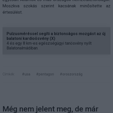
Moszkva szokás szerint kacsának minősítette az
értesülést.
Pulzusméréssel segíti a biztonságos mozgást az új
balatoni kardioösvény (X)
4 és egy 8 km-es egészségügyi tanösvény nyílt
Balatonalmádiban.
Címkék:
#usa
#pentagon
#oroszország
Még nem jelent meg, de már