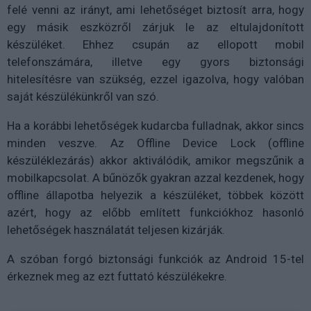
felé venni az irányt, ami lehetőséget biztosít arra, hogy
egy másik eszközről zárjuk le az eltulajdonított
készüléket. Ehhez csupán az ellopott mobil
telefonszámára, illetve egy gyors biztonsági
hitelesítésre van szükség, ezzel igazolva, hogy valóban
saját készülékünkről van szó.
Ha a korábbi lehetőségek kudarcba fulladnak, akkor sincs
minden veszve. Az Offline Device Lock (offline
készüléklezárás) akkor aktiválódik, amikor megszűnik a
mobilkapcsolat. A bűnözők gyakran azzal kezdenek, hogy
offline állapotba helyezik a készüléket, többek között
azért, hogy az előbb említett funkciókhoz hasonló
lehetőségek használatát teljesen kizárják.
A szóban forgó biztonsági funkciók az Android 15-tel
érkeznek meg az ezt futtató készülékekre.