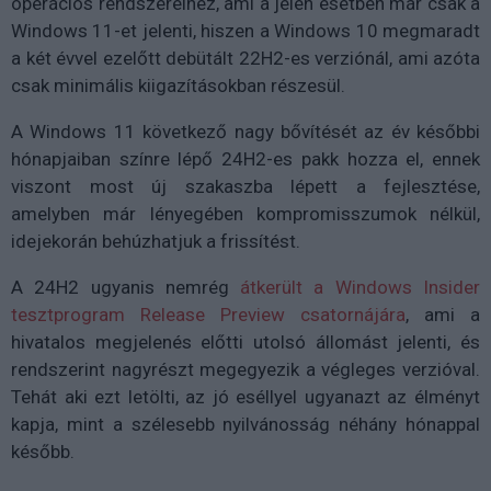
operációs rendszereihez, ami a jelen esetben már csak a
Windows 11-et jelenti, hiszen a Windows 10 megmaradt
a két évvel ezelőtt debütált 22H2-es verziónál, ami azóta
csak minimális kiigazításokban részesül.
A Windows 11 következő nagy bővítését az év későbbi
hónapjaiban színre lépő 24H2-es pakk hozza el, ennek
viszont most új szakaszba lépett a fejlesztése,
amelyben már lényegében kompromisszumok nélkül,
idejekorán behúzhatjuk a frissítést.
A 24H2 ugyanis nemrég
átkerült a Windows Insider
tesztprogram Release Preview csatornájára
, ami a
hivatalos megjelenés előtti utolsó állomást jelenti, és
rendszerint nagyrészt megegyezik a végleges verzióval.
Tehát aki ezt letölti, az jó eséllyel ugyanazt az élményt
kapja, mint a szélesebb nyilvánosság néhány hónappal
később.