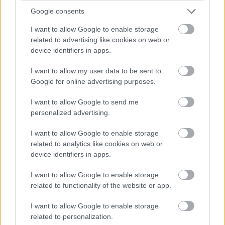
amivel tervei szerint az Open AI ChatGPT-jét is
Google consents
lekörözné.
I want to allow Google to enable storage
Bár a techguru jóslata eléggé derűlűtó, Yann LeCun, a
related to advertising like cookies on web or
Meta egyik felsővezetője szerint még 2025-re sem
device identifiers in apps.
biztos, hogy elkészül a saját fejlesztésű AGI, pedig
I want to allow my user data to be sent to
folyamatosan óriási összegeket ölnek a projektbe.
Google for online advertising purposes.
Egyébként korábban Musk még 2029-re jövendölte meg
az első AGI elkészültét, ami mások szerint sem volt
I want to allow Google to send me
olyan valószínűtlen vállalás, és összecsengett Demis
personalized advertising.
Hassabis, a Google DeepMind társalapítójának
I want to allow Google to enable storage
visszafogottabb 2030-as jóslatával is.
related to analytics like cookies on web or
device identifiers in apps.
Musk saját bevallása szerint eddig azért gondolta, hogy
később érkezik meg a korszakalkotó fejlesztés, mert a
I want to allow Google to enable storage
hardveres ágazat nem tudott lépést tartani a szoftveres
related to functionality of the website or app.
fejlesztésekkel, és ez befékezte a fejlődést. A tavaly
alapított xAI értéke jelenleg körülbelül 18 milliárd dollárra
I want to allow Google to enable storage
related to personalization.
rúg, és Musk még továbbra is keresi a lehetséges