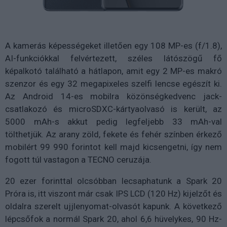
A kamerás képességeket illetően egy 108 MP-es (f/1.8),
AI-funkciókkal felvértezett, széles látószögű fő
képalkotó található a hátlapon, amit egy 2 MP-es makró
szenzor és egy 32 megapixeles szelfi lencse egészít ki.
Az Android 14-es mobilra közönségkedvenc jack-
csatlakozó és microSDXC-kártyaolvasó is került, az
5000 mAh-s akkut pedig legfeljebb 33 mAh-val
tölthetjük. Az arany zöld, fekete és fehér színben érkező
mobilért 99 990 forintot kell majd kicsengetni, így nem
fogott túl vastagon a TECNO ceruzája.
20 ezer forinttal olcsóbban lecsaphatunk a Spark 20
Próra is, itt viszont már csak IPS LCD (120 Hz) kijelzőt és
oldalra szerelt ujjlenyomat-olvasót kapunk. A következő
lépcsőfok a normál Spark 20, ahol 6,6 hüvelykes, 90 Hz-