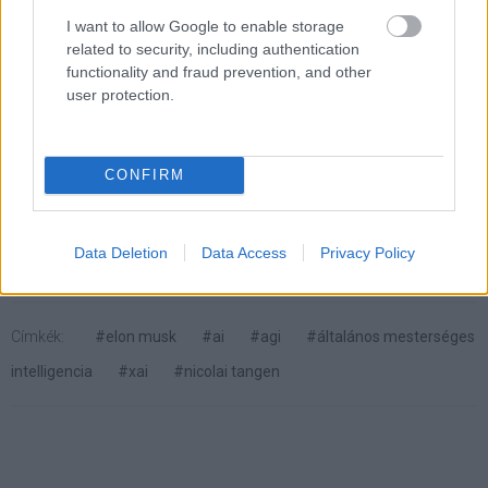
befektetőket. Célja az, hogy a saját modellje legyen a
I want to allow Google to enable storage
legjobb, megelőzve a jelenlegi piacvezető OpenAI
related to security, including authentication
ChatGPT-jének GPT-4-ét.
functionality and fraud prevention, and other
user protection.
Pulzusméréssel segíti a biztonságos mozgást az új
CONFIRM
balatoni kardioösvény (X)
4 és egy 8 km-es egészségügyi tanösvény nyílt
Balatonalmádiban.
Data Deletion
Data Access
Privacy Policy
Címkék:
#elon musk
#ai
#agi
#általános mesterséges
intelligencia
#xai
#nicolai tangen