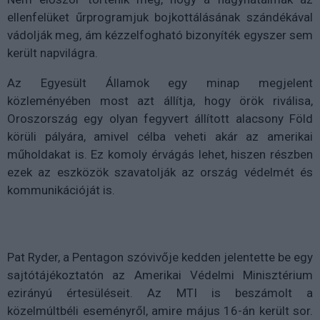
ellenfelüket űrprogramjuk bojkottálásának szándékával
vádolják meg, ám kézzelfogható bizonyíték egyszer sem
került napvilágra.
Az Egyesült Államok egy minap megjelent
közleményében most azt állítja, hogy örök riválisa,
Oroszország egy olyan fegyvert állított alacsony Föld
körüli pályára, amivel célba veheti akár az amerikai
műholdakat is. Ez komoly érvágás lehet, hiszen részben
ezek az eszközök szavatolják az ország védelmét és
kommunikációját is.
Pat Ryder, a Pentagon szóvivője kedden jelentette be egy
sajtótájékoztatón az Amerikai Védelmi Minisztérium
ezirányú értesüléseit. Az MTI is beszámolt a
közelmúltbéli eseményről, amire május 16-án került sor.