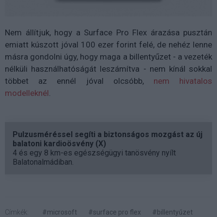
Nem állítjuk, hogy a Surface Pro Flex árazása pusztán
emiatt kúszott jóval 100 ezer forint felé, de nehéz lenne
másra gondolni úgy, hogy maga a billentyűzet - a vezeték
nélküli használhatóságát leszámítva - nem kínál sokkal
többet az ennél jóval olcsóbb,
nem hivatalos
modelleknél
.
Pulzusméréssel segíti a biztonságos mozgást az új
balatoni kardioösvény (X)
4 és egy 8 km-es egészségügyi tanösvény nyílt
Balatonalmádiban.
Címkék:
#microsoft
#surface pro flex
#billentyűzet