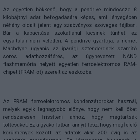
Az egyetlen bökkenő, hogy a pendrive mindössze 8
kilobájtnyi adat befogadására képes, ami lényegében
néhány oldalt jelent egy szabványos szöveges fájlban.
Bár a kapacitása szokatlanul kicsinek tűnhet, ez
egyáltalán nem véletlen. A pendrive gyártója, a német
Machdyne ugyanis az iparági sztenderdnek számító
soros adathozzáférés, az úgynevezett NAND
flashmemória helyett egyetlen ferroelektromos RAM-
chipet (FRAM-ot) szerelt az eszközbe.
Az FRAM ferroelektromos kondenzátorokat használ,
melyek egyik legnagyobb előnye, hogy nem kell őket
rendszeresen frissíteni ahhoz, hogy megtartsák
töltésüket. Ez a gyakorlatban annyit tesz, hogy megfelelő
körülmények között az adatok akár 200 évig is az