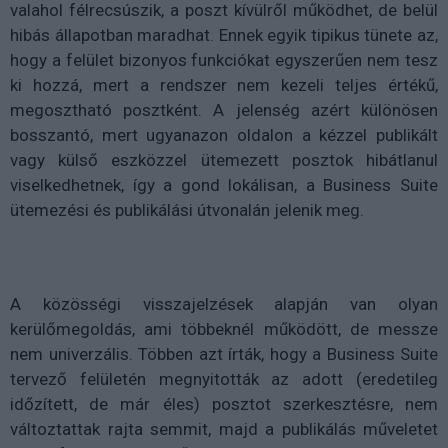
valahol félrecsúszik, a poszt kívülről működhet, de belül
hibás állapotban maradhat. Ennek egyik tipikus tünete az,
hogy a felület bizonyos funkciókat egyszerűen nem tesz
ki hozzá, mert a rendszer nem kezeli teljes értékű,
megosztható posztként. A jelenség azért különösen
bosszantó, mert ugyanazon oldalon a kézzel publikált
vagy külső eszközzel ütemezett posztok hibátlanul
viselkedhetnek, így a gond lokálisan, a Business Suite
ütemezési és publikálási útvonalán jelenik meg.
A közösségi visszajelzések alapján van olyan
kerülőmegoldás, ami többeknél működött, de messze
nem univerzális. Többen azt írták, hogy a Business Suite
tervező felületén megnyitották az adott (eredetileg
időzített, de már éles) posztot szerkesztésre, nem
változtattak rajta semmit, majd a publikálás műveletet