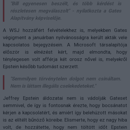
"Bill egyenesen beszélt, és több kérdést is
részletesen megválaszolt" - nyilatkozta a Gates
Alapítvány képviselője.
A WSJ hozzáfért felvételekhez is, melyekben Gates
végigment a januárban nyilvánosságra került akták vele
kapcsolatos bejegyzésein. A Microsoft társalapítója
először is elnézést kért, majd elmondta, hogy
ténylegesen volt afférja két orosz nővel is, melyekről
Epstein később tudomást szerzett.
"Semmilyen törvénytelen dolgot nem csináltam.
Nem is láttam illegális cselekedeteket."
Jeffrey Epstein áldozatai nem is vádolják Gateset
semmivel, de így is fontosnak érezte, hogy bocsánatot
kérjen a kapcsolatért, és amiért így belehúzott másokat
is az elítélt bűnöző köreibe. Elismerte, hogy ez nagy hiba
volt, de hozzátette, hogy nem töltött időt Epstein