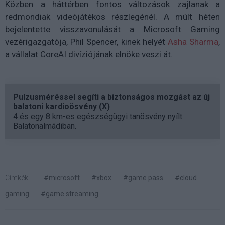
Közben a háttérben fontos változások zajlanak a
redmondiak videójátékos részlegénél. A múlt héten
bejelentette visszavonulását a Microsoft Gaming
vezérigazgatója, Phil Spencer, kinek helyét
Asha Sharma
,
a vállalat CoreAI divíziójának elnöke veszi át.
Pulzusméréssel segíti a biztonságos mozgást az új
balatoni kardioösvény (X)
4 és egy 8 km-es egészségügyi tanösvény nyílt
Balatonalmádiban.
Címkék:
#microsoft
#xbox
#game pass
#cloud
gaming
#game streaming