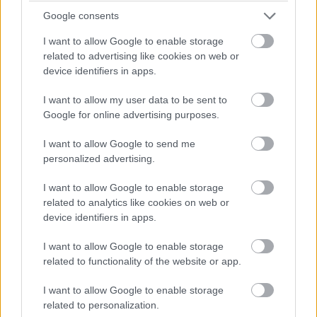
megállapodást kötött az AMD
Google consents
és a Meta, Zuckerbergék
I want to allow Google to enable storage
related to advertising like cookies on web or
résztulajdonosok lehetnek a
device identifiers in apps.
chipgyártóban
I want to allow my user data to be sent to
Google for online advertising purposes.
Kedvencekhez
I want to allow Google to send me
personalized advertising.
Vörös Lóránd
|
2026 február 26. 14:20
I want to allow Google to enable storage
related to analytics like cookies on web or
Részvénycsomaggal ösztönzik a 6 gigawattos
device identifiers in apps.
AI-infrastruktúra kiépítését.
I want to allow Google to enable storage
related to functionality of the website or app.
I want to allow Google to enable storage
Dacára annak, hogy
egyre többen figyelmeztetnek
a
related to personalization.