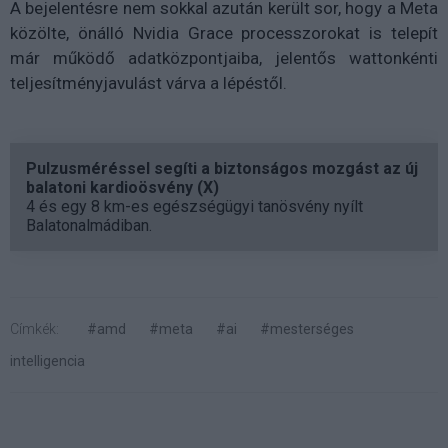
A bejelentésre nem sokkal azután került sor, hogy a Meta
közölte, önálló Nvidia Grace processzorokat is telepít
már működő adatközpontjaiba, jelentős wattonkénti
teljesítményjavulást várva a lépéstől.
Pulzusméréssel segíti a biztonságos mozgást az új
balatoni kardioösvény (X)
4 és egy 8 km-es egészségügyi tanösvény nyílt
Balatonalmádiban.
Címkék:
#amd
#meta
#ai
#mesterséges
intelligencia