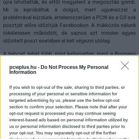
újra lefuttatták, és ettől megjelent a megosztás gomb.
Mi is kipróbáltuk a dolgot, mert ugyanezzel a
problémával küzdünk, értelemszerűen a PCW és a GS sok
posztját előre időzítjük Facebookon. A trükközés nálunk
tökéletesen működött, de sajnos ezt minden egyes
időzített poszt esetében el kell végezni utólag.
A helyzet tehát több, mint kellemetlen, mert a Business
Suite épp arra szolgálna, hogy a vállalkozások és
pcwplus.hu -
Do Not Process My Personal
ügynökségek kiszámíthatóan ütemezzenek, és ne legyen
Information
különbség ugyanazon tartalom sorsa között attól
függően, melyik eszközből ment ki. A mostani
If you wish to opt-out of the sale, sharing to third parties, or
visszajelzések viszont azt mutatják, hogy a Meta saját
processing of your personal or sensitive information for
ütemezője egyes esetekben olyan alapfunkciót veszít el,
targeted advertising by us, please use the below opt-out
section to confirm your selection. Please note that after your
amelyre a közösségi média logikája épül.
opt-out request is processed you may continue seeing
interest-based ads based on personal information utilized by
A support jelenleg sokaknál nem tud érdemi választ adni,
us or personal information disclosed to third parties prior to
így maradnak a kerülőutak és az a remény, hogy a Meta a
your opt-out. You may separately opt-out of the further
háttérben javítja a publikálási folyamatot, mert amíg ez