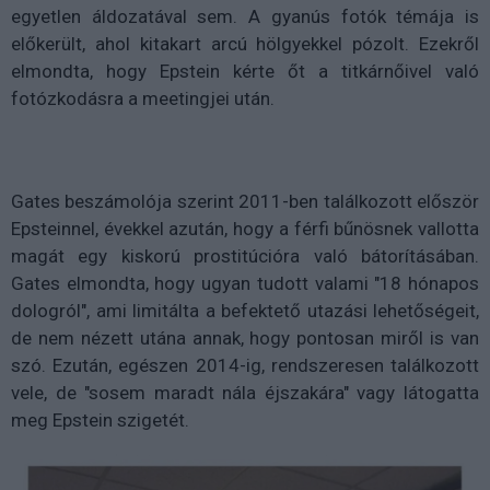
egyetlen áldozatával sem. A gyanús fotók témája is
előkerült, ahol kitakart arcú hölgyekkel pózolt. Ezekről
elmondta, hogy Epstein kérte őt a titkárnőivel való
fotózkodásra a meetingjei után.
Gates beszámolója szerint 2011-ben találkozott először
Epsteinnel, évekkel azután, hogy a férfi bűnösnek vallotta
magát egy kiskorú prostitúcióra való bátorításában.
Gates elmondta, hogy ugyan tudott valami "18 hónapos
dologról", ami limitálta a befektető utazási lehetőségeit,
de nem nézett utána annak, hogy pontosan miről is van
szó. Ezután, egészen 2014-ig, rendszeresen találkozott
vele, de "sosem maradt nála éjszakára" vagy látogatta
meg Epstein szigetét.