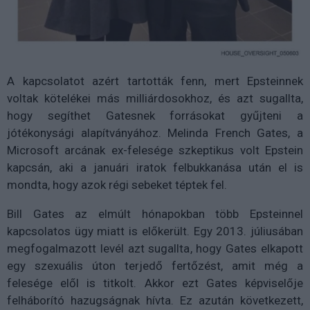
A kapcsolatot azért tartották fenn, mert Epsteinnek
voltak kötelékei más milliárdosokhoz, és azt sugallta,
hogy segíthet Gatesnek forrásokat gyűjteni a
jótékonysági alapítványához. Melinda French Gates, a
Microsoft arcának ex-felesége szkeptikus volt Epstein
kapcsán, aki a januári iratok felbukkanása után el is
mondta, hogy azok régi sebeket téptek fel.
Bill Gates az elmúlt hónapokban több Epsteinnel
kapcsolatos ügy miatt is előkerült. Egy 2013. júliusában
megfogalmazott levél azt sugallta, hogy Gates elkapott
egy szexuális úton terjedő fertőzést, amit még a
felesége elől is titkolt. Akkor ezt Gates képviselője
felháborító hazugságnak hívta. Ez azután következett,