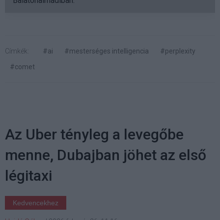
Balatonalmádiban.
Címkék:
#ai
#mesterséges intelligencia
#perplexity
#comet
Az Uber tényleg a levegőbe
menne, Dubajban jöhet az első
légitaxi
Kedvencekhez