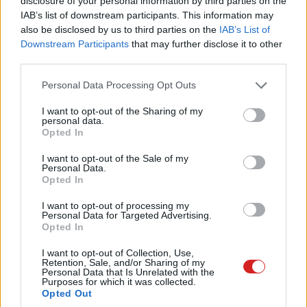
disclosure of your personal information by third parties on the
nem történik meg, a megosztás gomb hiánya nem csak
IAB’s list of downstream participants. This information may
apró UI-hiba, hanem kézzelfogható elérésvesztés.
also be disclosed by us to third parties on the
IAB’s List of
Downstream Participants
that may further disclose it to other
third parties.
Please note that this website/app uses one or more Google
Personal Data Processing Opt Outs
Pulzusméréssel segíti a biztonságos mozgást az új
services and may gather and store information including but
balatoni kardioösvény (X)
not limited to your visit or usage behaviour. You may click to
I want to opt-out of the Sharing of my
4 és egy 8 km-es egészségügyi tanösvény nyílt
personal data.
grant or deny consent to Google and its third-party tags to
Balatonalmádiban.
Opted In
use your data for below specified purposes in below Google
consent section.
I want to opt-out of the Sale of my
Personal Data.
Opted In
Címkék:
#facebook
#meta
#meta business suite
I want to opt-out of processing my
Personal Data for Targeted Advertising.
Opted In
I want to opt-out of Collection, Use,
Retention, Sale, and/or Sharing of my
Personal Data that Is Unrelated with the
Purposes for which it was collected.
100 milliárd dolláros AI-
Opted Out