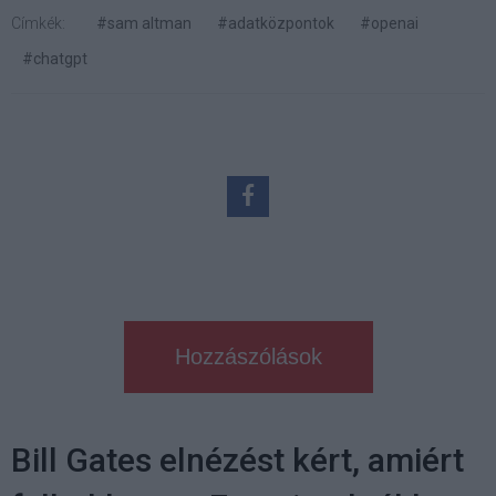
Címkék:
#sam altman
#adatközpontok
#openai
#chatgpt
Hozzászólások
Bill Gates elnézést kért, amiért