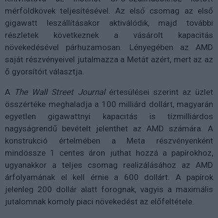
mérföldkövek teljesítésével. Az első csomag az első
gigawatt leszállításakor aktiválódik, majd további
részletek következnek a vásárolt kapacitás
növekedésével párhuzamosan. Lényegében az AMD
saját részvényeivel jutalmazza a Metát azért, mert az az
ő gyorsítóit választja.
A
The Wall Street Journal
értesülései szerint az üzlet
összértéke meghaladja a 100 milliárd dollárt, magyarán
egyetlen gigawattnyi kapacitás is tízmilliárdos
nagyságrendű bevételt jelenthet az AMD számára. A
konstrukció értelmében a Meta részvényenként
mindössze 1 centes áron juthat hozzá a papírokhoz,
ugyanakkor a teljes csomag realizálásához az AMD
árfolyamának el kell érnie a 600 dollárt. A papírok
jelenleg 200 dollár alatt forognak, vagyis a maximális
jutalomnak komoly piaci növekedést az előfeltétele.