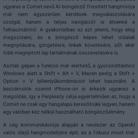
ugyanis a Comet nevű AI-böngésző frissített hangmódja
már nem egyszerűen kérdések megválaszolására
szolgál, hanem a teljes navigációt is átvenné a
felhasználótól. A gyakorlatban ez azt jelenti, hogy elég
megszólalni, és a böngésző képes lehet oldalak
megnyitására, görgetésre, linkek követésére, sőt akár
több megnyitott lap tartalmának összevetésére is.
Asztali gépen a funkció már elérhető, a gyorsindításhoz
Windows alatt a Shift + Alt + V, Macen pedig a Shift +
Option + V billentyűkombinációt lehet használni. A
beszámolók szerint iPhone-on is érkezik ugyanez a
megoldás, így a Perplexity célja egyértelműen az, hogy a
Comet ne csak egy hangalapú keresőtrükk legyen, hanem
egy valóban kéz nélkül használható böngészőélmény.
A cég kommunikációja alapján a rendszer az OpenAI
valós idejű hangmodelljére épít, és a fókusz most már