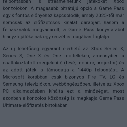
felbontásban is streamelhetünk játékokat Xbox
konzolokon. A magasabb bitrátájú opció a Game Pass
egyik fontos előnyéhez kapcsolódik, amely 2025-től már
nemcsak az előfizetéses kínálat darabjait, hanem a
felhasználók megvásárolt, a Game Pass könyvtárából
hiányzó játékainak egy részét is magában foglalja.
Az új lehetőség egyaránt elérhető az Xbox Series X,
Series S, One X és One modelleken, amennyiben a
csatlakoztatott megjelenítő (tévé, monitor, projektor) és
az adott játék is támogatja a 1440p felbontást. A
Microsoft korábban csak bizonyos Fire TV, LG és
Samsung televíziókon, webböngészőben, illetve az Xbox
PC alkalmazásban kínálta ezt a minőséget, most
azonban a konzolos közönség is megkapja Game Pass
Ultimate-előfizetés birtokában.