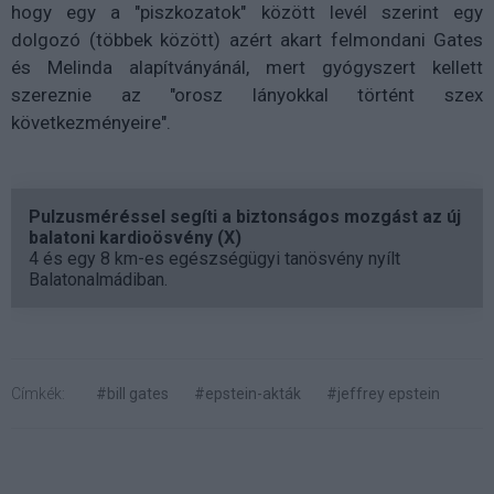
hogy egy a "piszkozatok" között levél szerint egy
dolgozó (többek között) azért akart felmondani Gates
és Melinda alapítványánál, mert gyógyszert kellett
szereznie az "orosz lányokkal történt szex
következményeire".
Pulzusméréssel segíti a biztonságos mozgást az új
balatoni kardioösvény (X)
4 és egy 8 km-es egészségügyi tanösvény nyílt
Balatonalmádiban.
Címkék:
#bill gates
#epstein-akták
#jeffrey epstein