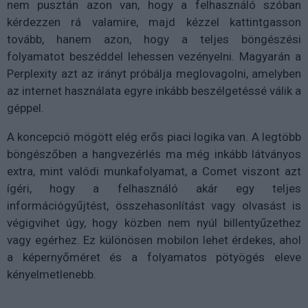
nem pusztán azon van, hogy a felhasználó szóban
kérdezzen rá valamire, majd kézzel kattintgasson
tovább, hanem azon, hogy a teljes böngészési
folyamatot beszéddel lehessen vezényelni. Magyarán a
Perplexity azt az irányt próbálja meglovagolni, amelyben
az internet használata egyre inkább beszélgetéssé válik a
géppel.
A koncepció mögött elég erős piaci logika van. A legtöbb
böngészőben a hangvezérlés ma még inkább látványos
extra, mint valódi munkafolyamat, a Comet viszont azt
ígéri, hogy a felhasználó akár egy teljes
információgyűjtést, összehasonlítást vagy olvasást is
végigvihet úgy, hogy közben nem nyúl billentyűzethez
vagy egérhez. Ez különösen mobilon lehet érdekes, ahol
a képernyőméret és a folyamatos pötyögés eleve
kényelmetlenebb.