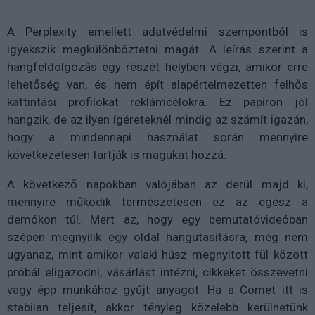
A Perplexity emellett adatvédelmi szempontból is
igyekszik megkülönböztetni magát. A leírás szerint a
hangfeldolgozás egy részét helyben végzi, amikor erre
lehetőség van, és nem épít alapértelmezetten felhős
kattintási profilokat reklámcélokra. Ez papíron jól
hangzik, de az ilyen ígéreteknél mindig az számít igazán,
hogy a mindennapi használat során mennyire
következetesen tartják is magukat hozzá.
A következő napokban valójában az derül majd ki,
mennyire működik természetesen ez az egész a
demókon túl. Mert az, hogy egy bemutatóvideóban
szépen megnyílik egy oldal hangutasításra, még nem
ugyanaz, mint amikor valaki húsz megnyitott fül között
próbál eligazodni, vásárlást intézni, cikkeket összevetni
vagy épp munkához gyűjt anyagot. Ha a Comet itt is
stabilan teljesít, akkor tényleg közelebb kerülhetünk