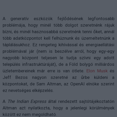
A generatív eszközök fejlődésének legfontosabb
problémája, hogy minél több dolgot szeretnénk rájuk
bízni, és minél hasznosabbá szeretnénk tenni őket, annál
több adatközpontot kell felhúznunk és üzemeltetnünk a
táplálásukhoz. Ez rengeteg kihívással és energiaellátási
problémával jár (nem is beszélve arról, hogy egy-egy
nagyobb központ teljesen le tudja szívni egy adott
település infrastruktúráját), de a Föld bolygó milliárdos
üzletembereinek már erre is van ötlete.
Elon Musk
és
Jeff Bezos nagyon szeretné az űrbe küldeni a
központokat, de Sam Altman, az OpenAI elnöke szerint
ez nevetséges elképzelés.
A
The Indian Express
által rendezett sajtótájékoztatón
Altman azt nyilatkozta, hogy a jelenlegi körülmények
között ez nem megoldható.