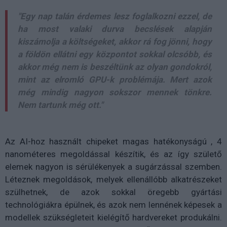
"Egy nap talán érdemes lesz foglalkozni ezzel, de
ha most valaki durva becslések alapján
kiszámolja a költségeket, akkor rá fog jönni, hogy
a földön ellátni egy központot sokkal olcsóbb, és
akkor még nem is beszéltünk az olyan gondokról,
mint az elromló GPU-k problémája. Mert azok
még mindig nagyon sokszor mennek tönkre.
Nem tartunk még ott."
Az AI-hoz használt chipeket magas hatékonyságú , 4
nanométeres megoldással készítik, és az így születő
elemek nagyon is sérülékenyek a sugárzással szemben.
Léteznek megoldások, melyek ellenállóbb alkatrészeket
szülhetnek, de azok sokkal öregebb gyártási
technológiákra épülnek, és azok nem lennének képesek a
modellek szükségleteit kielégítő hardvereket produkálni.