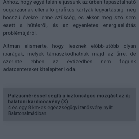
Ahhoz, hogy egyáltalán eljussunk az űrben tapasztalható
sugárzásnak ellenálló grafikus kártyák legyártásáig még
hosszú évekre lenne szükség, és akkor még szó sem
esett a hűtésről, és az egyenletes energiaellátás
problémájáról.
Altman elismerte, hogy lesznek előbb-utóbb olyan
iparágak, melyek támaszkodhatnak majd az űrre, de
szerinte ebben az évtizedben nem fogunk
adatcentereket kitelepíteni oda.
Pulzusméréssel segíti a biztonságos mozgást az új
balatoni kardioösvény (X)
4 és egy 8 km-es egészségügyi tanösvény nyílt
Balatonalmádiban.