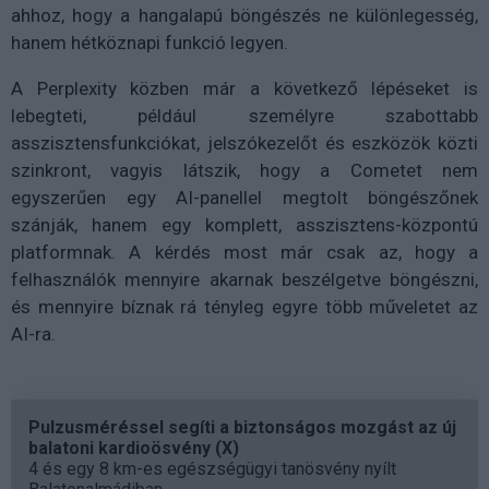
ahhoz, hogy a hangalapú böngészés ne különlegesség,
hanem hétköznapi funkció legyen.
A Perplexity közben már a következő lépéseket is
lebegteti, például személyre szabottabb
asszisztensfunkciókat, jelszókezelőt és eszközök közti
szinkront, vagyis látszik, hogy a Cometet nem
egyszerűen egy AI-panellel megtolt böngészőnek
szánják, hanem egy komplett, asszisztens-központú
platformnak. A kérdés most már csak az, hogy a
felhasználók mennyire akarnak beszélgetve böngészni,
és mennyire bíznak rá tényleg egyre több műveletet az
AI-ra.
Pulzusméréssel segíti a biztonságos mozgást az új
balatoni kardioösvény (X)
4 és egy 8 km-es egészségügyi tanösvény nyílt