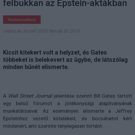
felbukkan az Epstein-aktákban
Kedvencekhez
Ledneczki József
|
2026 február 26. 20:31
Kicsit kitekert volt a helyzet, és Gates
többeket is belekevert az ügybe, de látszólag
minden bűnét elismerte.
A
Wall Street Journal
jelentése szerint Bill Gates tartott
egy belső fórumot a jótékonysági alapítványának
munkatársaival. Az eseményen elismerte a Jeffrey
Epsteinhez vezető kötelékeit, és bocsánatot kért
mindenért, ami szerinte ténylegesen történt.