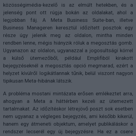
közösségimédia-kezelő is az elmúlt hetekben, és a
jelenség pont ott rúgja bokán az oldalakat, ahol a
legjobban fáj. A Meta Business Suite-ban, illetve
Business Manageren keresztül időzített posztok egy
része úgy jelenik meg az oldalon, mintha minden
rendben lenne, mégis hiányzik róluk a megosztás gomb.
Ugyanazon az oldalon, ugyanazzal a jogosultsági körrel
a külső ütemezőből, például Emplifiból kirakott
bejegyzéseknél a megosztás opció megmarad, ezért a
helyzet kívülről logikátlannak tűnik, belül viszont nagyon
tipikusan Meta-hibának látszik.
A probléma mostani mintázata erősen emlékeztet arra,
ahogyan a Meta a háttérben kezeli az ütemezett
tartalmakat. Az időzítéskor létrejövő poszt sok esetben
nem ugyanaz a végleges bejegyzés, ami később kikerül,
hanem egy átmeneti objektum, amelyet publikáláskor a
rendszer lecserél egy új bejegyzésre. Ha ez a csere