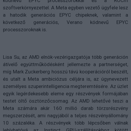
kódnevű EPYC processzorokkal és a ROCm
szoftverkörnyezettel. A Meta egyben vezető ügyfele lesz
a hatodik generációs EPYC chipeknek, valamint a
következő generációs, Verano kódnevű EPYC
processzoroknak is.
Lisa Su, az AMD elnök-vezérigazgatója több generáción
átívelő együttműködésként jellemezte a partnerséget,
míg Mark Zuckerberg hosszú távú kooperációról beszélt,
és utalt a Meta ambiciózus céljára is, az úgynevezett
személyes szuperintelligencia megteremtésére. Az üzlet
egyik legérdekesebb eleme egy részvények formájában
testet öltő ösztönzőcsomag. Az AMD lehetővé teszi a
Meta számára akár 160 millió darab törzsrészvény
megszerzését, ami nagyjából a teljes részvényállomány
10 százaléka. A részvények több lépcsőben válnak
lehívhatóvá az Instinct GPU-szállításokhoz kötött