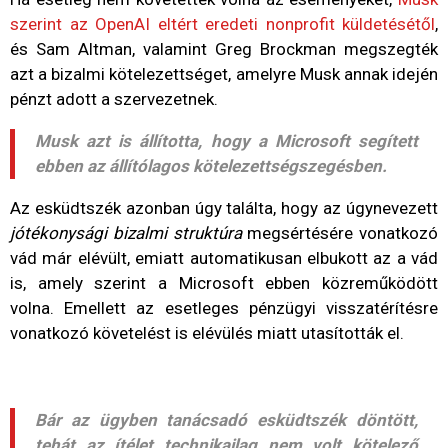
szerint az OpenAI eltért eredeti nonprofit küldetésétől
,
és Sam Altman, valamint Greg Brockman megszegték
azt a bizalmi kötelezettséget, amelyre Musk annak idején
pénzt adott a szervezetnek.
Musk azt is állította, hogy a Microsoft segített
ebben az állítólagos kötelezettségszegésben.
Az esküdtszék azonban úgy találta, hogy az úgynevezett
jótékonysági bizalmi struktúra
megsértésére vonatkozó
vád már elévült, emiatt automatikusan elbukott az a vád
is, amely szerint a Microsoft ebben közreműködött
volna. Emellett az esetleges pénzügyi visszatérítésre
vonatkozó követelést is elévülés miatt utasították el.
Bár az ügyben tanácsadó esküdtszék döntött,
tehát az ítélet technikailag nem volt kötelező