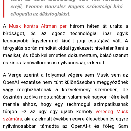
erejű, Yvonne Gonzalez Rogers szövetségi bíró
elfogadta az állásfoglalást.
A
Musk kontra Altman per
három héten át uralta a
bíróságot, és az egész technológiai ipar egyik
legnagyobb figyelemmel kísért jogi csatájává vált. A
tárgyalás során mindkét oldal igyekezett hitelteleníteni a
másikat, és több kellemetlen dokumentum, belső üzenet
és kínos tanúvallomás is nyilvánosságra került.
A Verge szerint a folyamat végére sem Musk, sem az
OpenAI vezetése nem tűnt különösebben meggyőzőnek
vagy megbízhatónak a közvélemény szemében, de
őszintén szólva mostanában valaminek nagyon félre kell
mennie ahhoz, hogy egy techmogul szimpatikusnak
tűnjön. Ez az ügy egy újabb komoly
vereség Musk
számára
, aki az elmúlt években egyre élesebben és egyre
nyilvánosabban támadta az OpenAI-t és főleg Sam