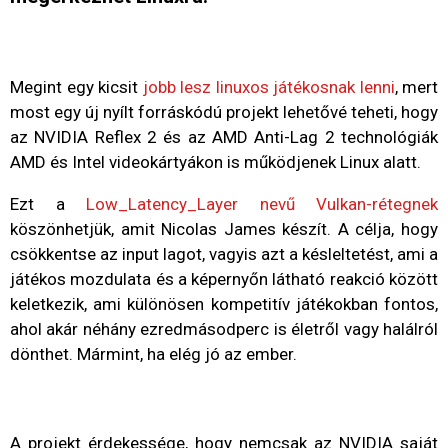
Megint egy kicsit
jobb lesz linuxos játékosnak lenni
, mert
most egy új nyílt forráskódú projekt lehetővé teheti, hogy
az NVIDIA Reflex 2 és az AMD Anti-Lag 2 technológiák
AMD és Intel videokártyákon is működjenek Linux alatt.
Ezt a
Low_Latency_Layer nevű Vulkan-rétegnek
köszönhetjük, amit Nicolas James készít. A célja, hogy
csökkentse az input lagot, vagyis azt a késleltetést, ami a
játékos mozdulata és a képernyőn látható reakció között
keletkezik, ami különösen kompetitív játékokban fontos,
ahol akár néhány ezredmásodperc is életről vagy halálról
dönthet. Mármint, ha elég jó az ember.
A projekt érdekessége, hogy nemcsak az NVIDIA saját