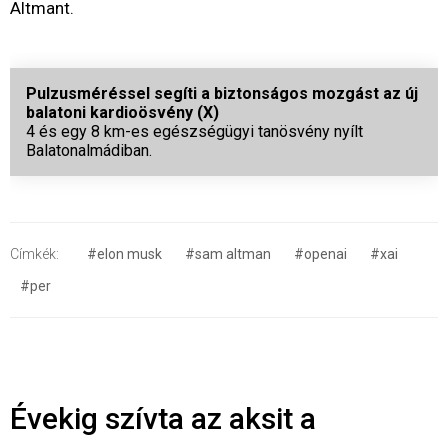
Altmant.
Pulzusméréssel segíti a biztonságos mozgást az új
balatoni kardioösvény (X)
4 és egy 8 km-es egészségügyi tanösvény nyílt
Balatonalmádiban.
Címkék:
#elon musk
#sam altman
#openai
#xai
#per
Évekig szívta az aksit a