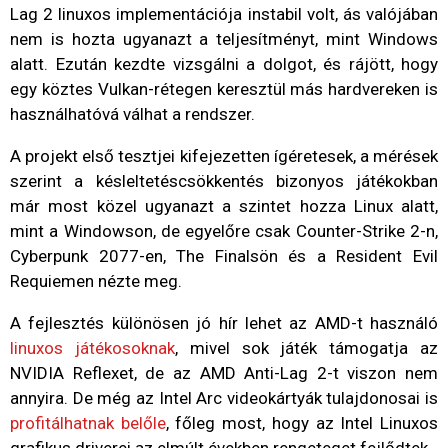
Lag 2 linuxos implementációja instabil volt, ás valójában
nem is hozta ugyanazt a teljesítményt, mint Windows
alatt. Ezután kezdte vizsgálni a dolgot, és rájött, hogy
egy köztes Vulkan-rétegen keresztül más hardvereken is
használhatóvá válhat a rendszer.
A projekt első tesztjei kifejezetten ígéretesek, a mérések
szerint a késleltetéscsökkentés bizonyos játékokban
már most közel ugyanazt a szintet hozza Linux alatt,
mint a Windowson, de egyelőre csak Counter-Strike 2-n,
Cyberpunk 2077-en, The Finalsön és a Resident Evil
Requiemen nézte meg.
A fejlesztés különösen jó hír lehet az AMD-t használó
linuxos játékosoknak
, mivel sok játék támogatja az
NVIDIA Reflexet, de az AMD Anti-Lag 2-t viszon nem
annyira. De még az Intel Arc videokártyák tulajdonosai is
profitálhatnak belőle
, főleg most, hogy az Intel Linuxos
grafikus driverei az elmúlt években rengeteget fejlődtek.