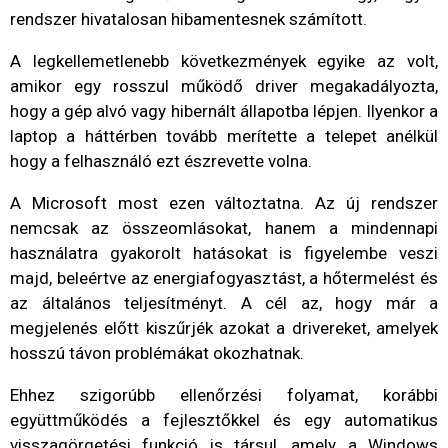
rendszer hivatalosan hibamentesnek számított.
A legkellemetlenebb következmények egyike az volt,
amikor egy rosszul működő driver megakadályozta,
hogy a gép alvó vagy hibernált állapotba lépjen. Ilyenkor a
laptop a háttérben tovább merítette a telepet anélkül
hogy a felhasználó ezt észrevette volna.
A Microsoft most ezen változtatna. Az új rendszer
nemcsak az összeomlásokat, hanem a mindennapi
használatra gyakorolt hatásokat is figyelembe veszi
majd, beleértve az energiafogyasztást, a hőtermelést és
az általános teljesítményt. A cél az, hogy már a
megjelenés előtt kiszűrjék azokat a drivereket, amelyek
hosszú távon problémákat okozhatnak.
Ehhez szigorúbb ellenőrzési folyamat, korábbi
együttműködés a fejlesztőkkel és egy automatikus
visszagörgetési funkció is társul, amely a Windows