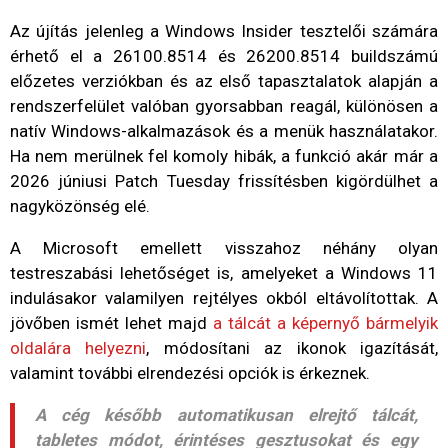
Az újítás jelenleg a Windows Insider tesztelői számára
érhető el a 26100.8514 és 26200.8514 buildszámú
előzetes verziókban és az első tapasztalatok alapján a
rendszerfelület valóban gyorsabban reagál, különösen a
natív Windows-alkalmazások és a menük használatakor.
Ha nem merülnek fel komoly hibák, a funkció akár már a
2026 júniusi Patch Tuesday frissítésben kigördülhet a
nagyközönség elé.
A Microsoft emellett visszahoz néhány olyan
testreszabási lehetőséget is, amelyeket a Windows 11
indulásakor valamilyen rejtélyes okból eltávolítottak. A
jövőben ismét lehet majd
a tálcát a képernyő bármelyik
oldalára helyezni
, módosítani az ikonok igazítását,
valamint további elrendezési opciók is érkeznek.
A cég később automatikusan elrejtő tálcát,
tabletes módot, érintéses gesztusokat és egy