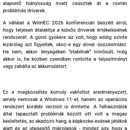
alapvető hiányosság miatt csúsztak át a rostán
problémás driverek.
A vállalat a WinHEC 2026 konferencián beszélt arról,
hogy teljesen átalakítja a külsős driverek értékelésének
rendszerét. A gond gyökere az volt, hogy eddig szinte
kizárólag azt figyelték, okoz-e egy driver összeomlást.
Ha nem, akkor lényegében "stabilnak" minősült, még
akkor is, ha közben csendben rontotta a teljesítményt
vagy zabálta az akkumulátort.
Ez a megközelítés komoly vakfoltot eredményezett,
amely nemcsak a Windows 11-et, hanem az operációs
rendszert korábbi verzióit is érintette. A felhasználók
által tapasztalt problémák között ott volt a magas
késleltetés, az akadozó hang, a képkocka-esések játékok
alatt és az idegesítő mikrolagok - mindez úgy, hogy a