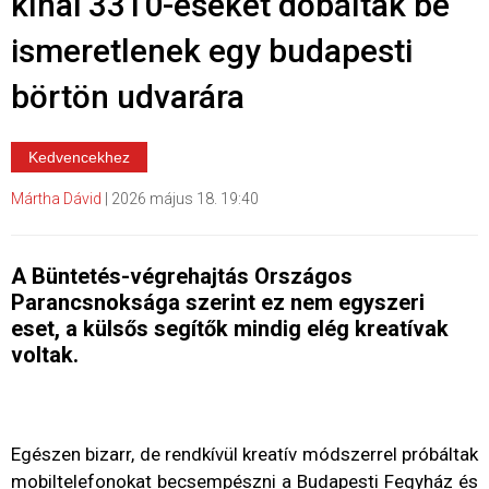
kínai 3310-eseket dobáltak be
ismeretlenek egy budapesti
börtön udvarára
Kedvencekhez
Mártha Dávid
|
2026 május 18. 19:40
A Büntetés-végrehajtás Országos
Parancsnoksága szerint ez nem egyszeri
eset, a külsős segítők mindig elég kreatívak
voltak.
Egészen bizarr, de rendkívül kreatív módszerrel próbáltak
mobiltelefonokat becsempészni a Budapesti Fegyház és