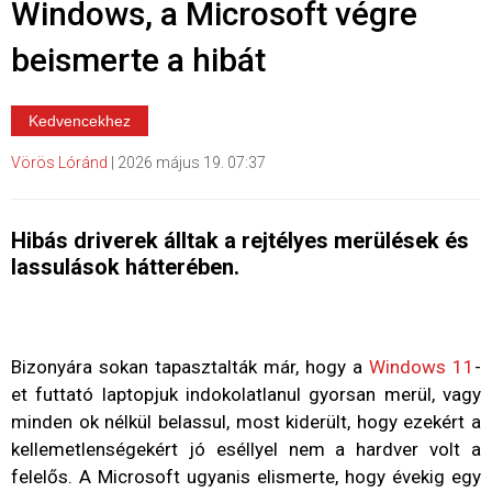
Windows, a Microsoft végre
beismerte a hibát
Kedvencekhez
Vörös Lóránd
|
2026 május 19. 07:37
Hibás driverek álltak a rejtélyes merülések és
lassulások hátterében.
Bizonyára sokan tapasztalták már, hogy a
Windows 11
-
et futtató laptopjuk indokolatlanul gyorsan merül, vagy
minden ok nélkül belassul, most kiderült, hogy ezekért a
kellemetlenségekért jó eséllyel nem a hardver volt a
felelős. A Microsoft ugyanis elismerte, hogy évekig egy