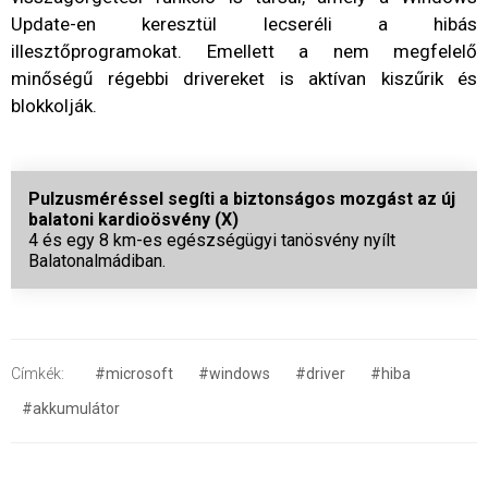
Update-en keresztül lecseréli a hibás
illesztőprogramokat. Emellett a nem megfelelő
minőségű régebbi drivereket is aktívan kiszűrik és
blokkolják.
Pulzusméréssel segíti a biztonságos mozgást az új
balatoni kardioösvény (X)
4 és egy 8 km-es egészségügyi tanösvény nyílt
Balatonalmádiban.
Címkék:
#microsoft
#windows
#driver
#hiba
#akkumulátor