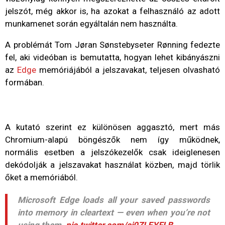
jelszót, még akkor is, ha azokat a felhasználó az adott
munkamenet során egyáltalán nem használta.
A problémát Tom Jøran Sønstebyseter Rønning fedezte
fel, aki videóban is bemutatta, hogyan lehet kibányászni
az
Edge
memóriájából a jelszavakat, teljesen olvasható
formában.
A kutató szerint ez különösen aggasztó, mert más
Chromium-alapú böngészők nem így működnek,
normális esetben a jelszókezelők csak ideiglenesen
dekódolják a jelszavakat használat közben, majd törlik
őket a memóriából.
Microsoft Edge loads all your saved passwords
into memory in cleartext — even when you’re not
using them.
pic.twitter.com/ci0ZLEYFLB