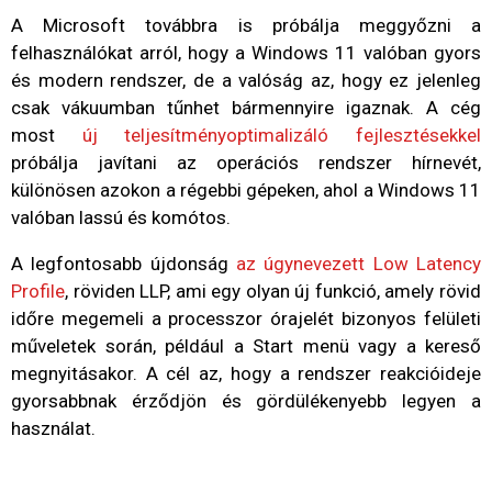
A Microsoft továbbra is próbálja meggyőzni a
felhasználókat arról, hogy a Windows 11 valóban gyors
és modern rendszer, de a valóság az, hogy ez jelenleg
csak vákuumban tűnhet bármennyire igaznak. A cég
most
új teljesítményoptimalizáló fejlesztésekkel
próbálja javítani az operációs rendszer hírnevét,
különösen azokon a régebbi gépeken, ahol a Windows 11
valóban lassú és komótos.
A legfontosabb újdonság
az úgynevezett Low Latency
Profile
, röviden LLP, ami egy olyan új funkció, amely rövid
időre megemeli a processzor órajelét bizonyos felületi
műveletek során, például a Start menü vagy a kereső
megnyitásakor. A cél az, hogy a rendszer reakcióideje
gyorsabbnak érződjön és gördülékenyebb legyen a
használat.