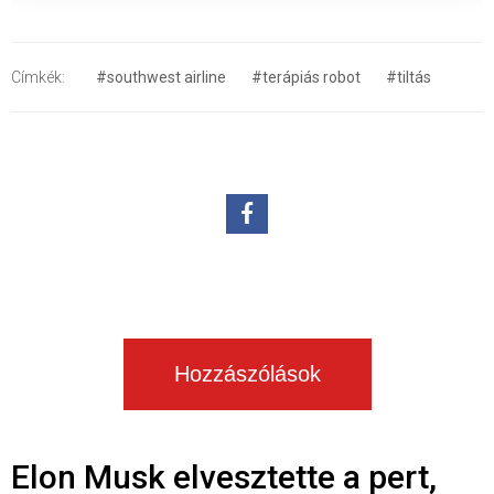
Címkék:
#southwest airline
#terápiás robot
#tiltás
Hozzászólások
Elon Musk elvesztette a pert,