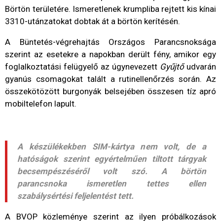
Börtön területére. Ismeretlenek krumpliba rejtett kis kínai
3310-utánzatokat dobtak át a börtön kerítésén.
A Büntetés-végrehajtás Országos Parancsnoksága
szerint az esetekre a napokban derült fény, amikor egy
foglalkoztatási felügyelő az úgynevezett
Gyűjtő
udvarán
gyanús csomagokat talált a rutinellenőrzés során. Az
összekötözött burgonyák belsejében összesen tíz apró
mobiltelefon lapult.
A készülékekben SIM-kártya nem volt, de a
hatóságok szerint egyértelműen tiltott tárgyak
becsempészéséről volt szó. A börtön
parancsnoka ismeretlen tettes ellen
szabálysértési feljelentést tett.
A BVOP közleménye szerint az ilyen próbálkozások