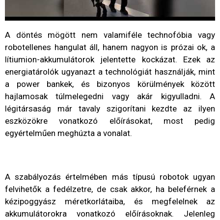
A döntés mögött nem valamiféle technofóbia vagy
robotellenes hangulat áll, hanem nagyon is prózai ok, a
lítiumion-akkumulátorok jelentette kockázat. Ezek az
energiatárolók ugyanazt a technológiát használják, mint
a power bankek, és bizonyos körülmények között
hajlamosak túlmelegedni vagy akár kigyulladni. A
légitársaság már tavaly szigorítani kezdte az ilyen
eszközökre vonatkozó előírásokat, most pedig
egyértelműen meghúzta a vonalat.
A szabályozás értelmében más típusú robotok ugyan
felvihetők a fedélzetre, de csak akkor, ha beleférnek a
kézipoggyász méretkorlátaiba, és megfelelnek az
akkumulátorokra vonatkozó előírásoknak. Jelenleg