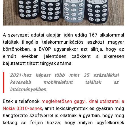
A szervezet adatai alapján idén eddig 167 alkalommal
találtak illegális telekommunikációs eszközt magyar
börtönökben, a BVOP ugyanakkor azt állítja, hogy az
elmúlt években jelentősen csökkent a sikeresen
bejuttatott tiltott tárgyak száma.
2021-hez képest több mint 35 százalékkal
kevesebb mobiltelefont találtak az
intézményekben.
Ezek a telefonok
meglehetősen gagyi, kínai utánzatai a
Nokia 3310-esnek
, amit lekicsinyítettek és gyakran még
hangtorzító szoftverrel is ellátnak a gyárban, hogy még
kétség se férjen hozzá, hogy milyen ügyfélkörnek