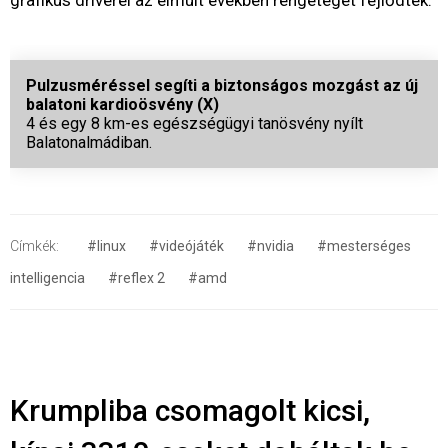
Pulzusméréssel segíti a biztonságos mozgást az új
balatoni kardioösvény (X)
4 és egy 8 km-es egészségügyi tanösvény nyílt
Balatonalmádiban.
Címkék:
#linux
#videójáték
#nvidia
#mesterséges
intelligencia
#reflex 2
#amd
Krumpliba csomagolt kicsi,