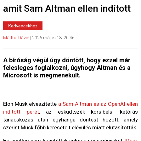
amit Sam Altman ellen indított
Kedvencekhez
Mártha Dávid
|
2026 május 18. 20:46
A bíróság végül úgy döntött, hogy ezzel már
felesleges foglalkozni, úgyhogy Altman és a
Microsoft is megmenekült.
Elon Musk elveszítette
a Sam Altman és az OpenAI ellen
indított perét
, az esküdtszék körülbelül kétórás
tanácskozás után egyhangú döntést hozott, amely
szerint Musk főbb kereseteit elévülés miatt elutasították.
Ha esetleg nem követéttek volna az eseményeket,
Musk