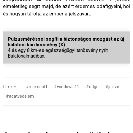
elméletileg segít majd, de azért érdemes odafigyelni, hol
és hogyan tárolja az ember a jelszavait.
Pulzusméréssel segíti a biztonságos mozgást az új
balatoni kardioösvény (X)
4 és egy 8 km-es egészségügyi tanösvény nyílt
Balatonalmádiban.
Címkék:
#microsoft
#windows 11
#edge
#jelszó
#adatvédelem