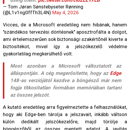
— Tom Jøran Sønstebyseter Rønning
(@L1v1ng0ffTh3L4N)
May 4, 2026
Vicces, de a Microsoft eredetileg nem hibának, hanem
"szándékos tervezési döntésnek" aposztrofálta a dolgot,
ami értelemszerűen sok biztonsági szakértőnél kiverte a
biztosítékot, mivel így a jelszókezelő védelme
gyakorlatilag megkerülhető volt.
Most azonban a Microsoft változtatott az
álláspontján. A cég megerősítette, hogy az
Edge
148-as verziójától kezdve a böngésző már nem
fogja titkosítatlan formában memóriában tartani
az összes jelszót.
A kutató eredetileg arra figyelmeztette a felhasználókat,
hogy aki Edge-ben tárolja a jelszavait, inkább váltson
külön dedikált jelszókezelőre, majd törölje a
böngészőből az összes mentett adatot. A javítás