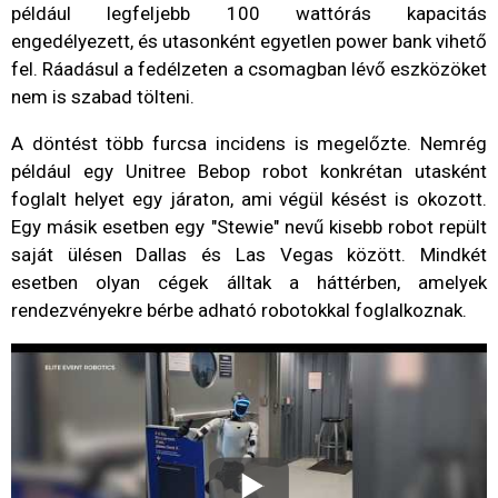
például legfeljebb 100 wattórás kapacitás
engedélyezett, és utasonként egyetlen power bank vihető
fel. Ráadásul a fedélzeten a csomagban lévő eszközöket
nem is szabad tölteni.
A döntést több furcsa incidens is megelőzte. Nemrég
például egy Unitree Bebop robot konkrétan utasként
foglalt helyet egy járaton, ami végül késést is okozott.
Egy másik esetben egy "Stewie" nevű kisebb robot repült
saját ülésen Dallas és Las Vegas között. Mindkét
esetben olyan cégek álltak a háttérben, amelyek
rendezvényekre bérbe adható robotokkal foglalkoznak.