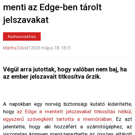
menti az Edge-ben tárolt
jelszavakat
Kedvencekhez
Mártha Dávid
|
2026 május 18. 18:31
Végül arra jutottak, hogy valóban nem baj, ha
az ember jelszavait titkosítva őrzik.
A napokban egy norvég biztonsági kutató kiderítette,
hogy
az Edge a mentett jelszavakat titkosítás nélkül,
egyszerű szövegként tartotta a memóriában
. Ez azt
jelentette, hogy aki hozzáfért a számítógéphez, az
viszonylag könnyen megszerezhette az összes eltárolt