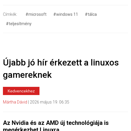
Címkék:
#microsoft
#windows 11
#tálca
#teljesítmény
Újabb jó hír érkezett a linuxos
gamereknek
Kedvencekhez
Mártha Dávid
|
2026 május 19. 06:35
Az Nvidia és az AMD új technológiája is
megérkezhet Linuxra.