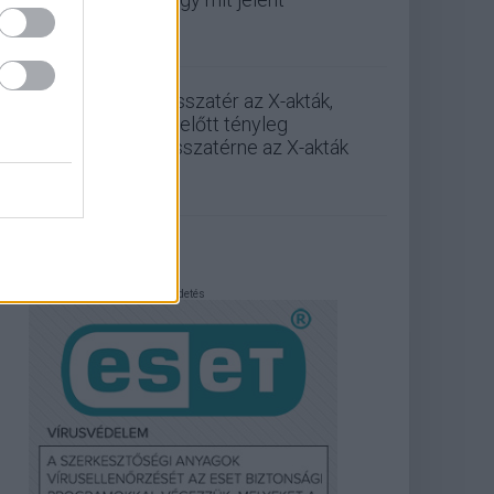
Visszatér az X-akták,
mielőtt tényleg
visszatérne az X-akták
Hirdetés