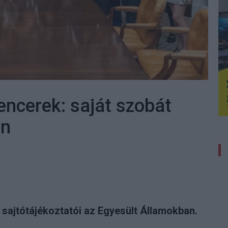
uencerek: saját szobát
an
 sajtótájékoztatói az Egyesült Államokban.