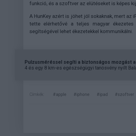
funkció, és a szoftver az elütéseket is képes kij
A HunKey azért is jöhet jól sokaknak, mert az
tette elérhetővé a teljes magyar ékezetes 
segítségével lehet ékezetekkel kommunikálni.
Pulzusméréssel segíti a biztonságos mozgást az
4 és egy 8 km-es egészségügyi tanösvény nyílt Bal
Címkék:
#apple
#iphone
#ipad
#szoftver