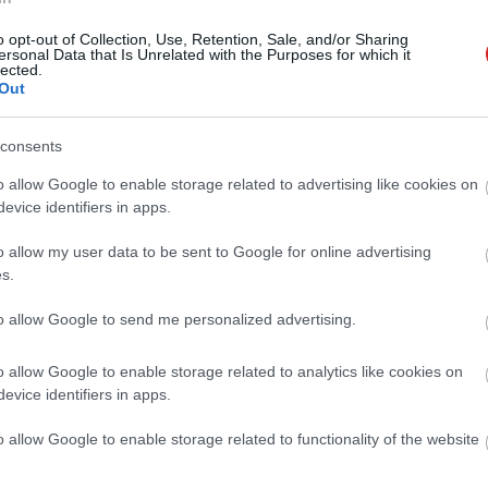
ják az USA területéről.
o opt-out of Collection, Use, Retention, Sale, and/or Sharing
tos a közösségi médiás erősítés, mert az elmúlt két
ersonal Data that Is Unrelated with the Purposes for which it
lected.
blikánusokkal szemben, legalábbis, ami a láthatóságot
Out
 amerikai elnökként is gyakran terjesztett valótlan
tt ki is tiltották a platformról, amíg Elon Musk fel nem
consents
ányairól elhíresült exelnököt.
o allow Google to enable storage related to advertising like cookies on
evice identifiers in apps.
o allow my user data to be sent to Google for online advertising
 új balatoni kardioösvény (X)
s.
atonalmádiban.
to allow Google to send me personalized advertising.
o allow Google to enable storage related to analytics like cookies on
encer
#politika
evice identifiers in apps.
o allow Google to enable storage related to functionality of the website