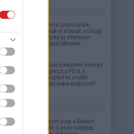
ZÖLD PÁLYA
Nem a szomszédok
zárták el a Dunát: a vízügy
cáfolta az interneten
terjedő álhíreket
Rezsicsökkentés: mennyit
fogyaszt a PC-d, a
konzolod és a többi
elektronikai eszközöd?
GS HÍREK
Három éves a Baldur's
Gate 3, és ez tudjátok,
hogy mit jelent