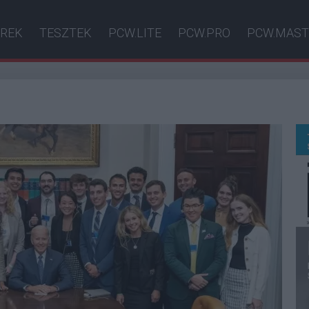
ÍREK
TESZTEK
PCW.LITE
PCW.PRO
PCW.MAST