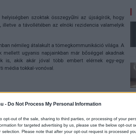
helyiségben szoktak összegyűlni az újságírók, hogy
illetve a távollétében az elnöki rezidencia valamelyik
onban némileg átalakult a tömegkommunikáció világa. A
rók mellett ugyanis napjainkban már bőséggel akadnak
rek is, akik akár jóval több embert elérnek egy-egy
ti média tokkal-vonóval.
esedékes következő amerikai elnökválasztás miatt
abinetje, hogy igyekeznek a fiatalabb választókhoz is
u -
Do Not Process My Personal Information
do
.
to opt-out of the sale, sharing to third parties, or processing of your per
ekszik megszólítani a közösségi médiában komoly
formation for targeted advertising by us, please use the below opt-out s
eddig nem igazán képviseltették magukat a Fehér Ház
r selection. Please note that after your opt-out request is processed y