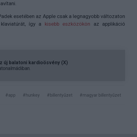
avítani.
 iPadek esetében az Apple csak a legnagyobb változaton
klaviatúrát, így a
kisebb eszközökön
az applikáció
 új balatoni kardioösvény (X)
atonalmádiban.
#app
#hunkey
#billentyűzet
#magyar billentyűzet