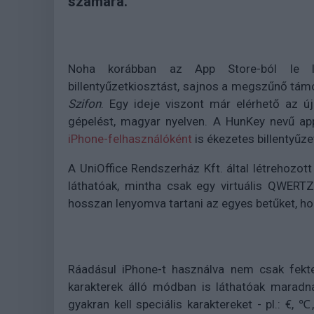
számára.
Noha korábban az App Store-ból le le
billentyűzetkiosztást, sajnos a megszűnő támog
Szifon
. Egy ideje viszont már elérhető az ú
gépelést, magyar nyelven. A HunKey nevű app
iPhone-felhasználóként
is ékezetes billentyűz
A UniOffice Rendszerház Kft. által létrehozo
láthatóak, mintha csak egy virtuális QWERTZ
hosszan lenyomva tartani az egyes betűket, hog
Ráadásul iPhone-t használva nem csak fekte
karakterek álló módban is láthatóak maradna
gyakran kell speciális karaktereket - pl.: €, ℃