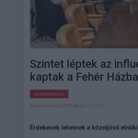
Szintet léptek az infl
kaptak a Fehér Házb
Kedvencekhez
Andersen Dávid
|
2023 április 12. 12:15
Érdekesek lehetnek a közeljövő elnöki