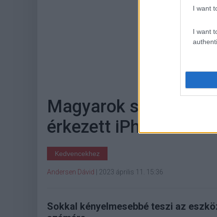
I want t
I want t
authenti
Hoz
Magyarok számára hi
érkezett iPhone-ra és
Kedvencekhez
Andersen Dávid
|
2023 április 11. 15:36
Sokkal kényelmesebbé teszi az eszköz