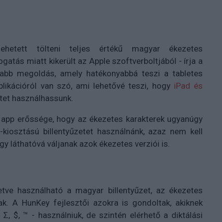
hetett tölteni teljes értékű magyar ékezetes
atás miatt kikerült az Apple szoftverboltjából - írja a
jabb megoldás, amely hatékonyabbá teszi a tabletes
likációról van szó, ami lehetővé teszi, hogy
iPad és
etet használhassunk.
tt app erőssége, hogy az ékezetes karakterek ugyanúgy
-kiosztású billentyűzetet használnánk, azaz nem kell
y láthatóvá váljanak azok ékezetes verziói is.
tve használható a magyar billentyűzet, az ékezetes
k. A HunKey fejlesztői azokra is gondoltak, akiknek
, Σ, $, ™ - használniuk, de szintén elérhető a diktálási