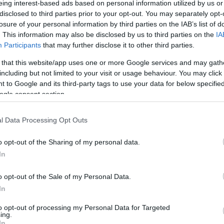
 kifejezetten olyan influencereket próbál megcélozni,
eing interest-based ads based on personal information utilized by us or
disclosed to third parties prior to your opt-out. You may separately opt-
amerikai párt csatornáit, sőt, a mainstream médiát sem
losure of your personal information by third parties on the IAB’s list of
. This information may also be disclosed by us to third parties on the
IA
Participants
that may further disclose it to other third parties.
ztak létre a Fehér Házban, kifejezetten az influencerek
zal bízták meg, hogy kutassák fel azokat a közösségi
 that this website/app uses one or more Google services and may gath
including but not limited to your visit or usage behaviour. You may click 
l lehet érni a fiatalabb, illetve a külvárosokban élő
 to Google and its third-party tags to use your data for below specifi
ogle consent section.
éldául azokat az anyukákat is, akik más platformokon
y épp a klímaaktivistákat és azokat az embereket,
l Data Processing Opt Outs
ódnak"
o opt-out of the Sharing of my personal data.
tfőnök-helyettese.
In
lebbi hozzáférést nyújtson az influencerek számára az
o opt-out of the Sale of my Personal Data.
z influencereken keresztül azokat is el szeretnék érni,
In
 híreket, ugyanis a kínai közösségi oldalt épp múlt év
to opt-out of processing my Personal Data for Targeted
közökről
, de a nemzetbiztonsági kockázatok miatt még
ing.
In