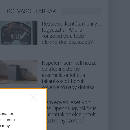
LEGOLVASOTTABBAK
Rezsicsökkentés: mennyit
fogyaszt a PC-d, a
konzolod és a többi
elektronikai eszközöd?
Napelem sem kell hozzá:
ez a konnektoros
akkumulátor lehet a
takarékos otthonok
következő nagy dobása
Nem egyedi eset volt:
más OpenAI-ügynökök is
sonal or
kijuthattak az elszigetelt
ection to
tesztkörnyezetből
ou may