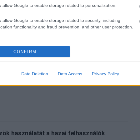
o allow Google to enable storage related to personalization.
Tetszik
o allow Google to enable storage related to security, including
cation functionality and fraud prevention, and other user protection.
zászólások
CONFIRM
ánypótló alkalmazás
Data Deletion
Data Access
Privacy Policy
 iPadre
ök használatát a hazai felhasználók