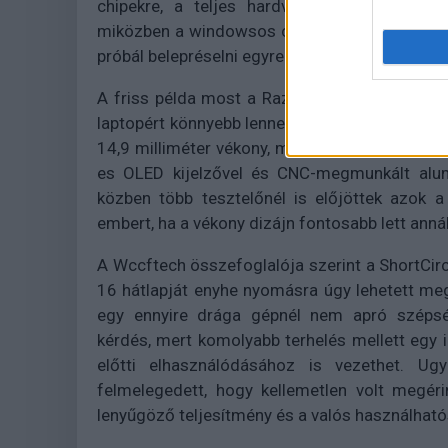
chipekre, a teljes hardver-szoftver kontrol
miközben a windowsos csúcsgépek egy része 
próbál belepréselni egyre karcsúbb házakba. En
A friss példa most a Razer Blade 16, amely 
laptopért könnyebb lenne nagyon sok pénzt elk
14,9 milliméter vékony, mégis akár GeForce 
es OLED kijelzővel és CNC-megmunkált alumí
közben több tesztelőnél is előjöttek azok 
embert, ha a vékony dizájn fontosabb lett anná
A Wccftech összefoglalója szerint a ShortCirc
16 hátlapját enyhe nyomásra úgy lehetett megh
egy ennyire drága gépnél nem apró szépség
kérdés, mert komolyabb terhelés mellett egy i
előtti elhasználódásához is vezethet. U
felmelegedett, hogy kellemetlen volt megér
lenyűgöző teljesítmény és a valós használható