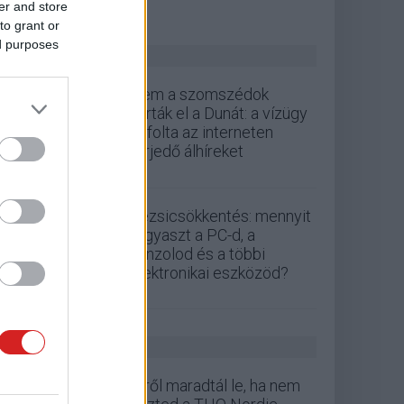
er and store
to grant or
ed purposes
ZÖLD PÁLYA
Nem a szomszédok
zárták el a Dunát: a vízügy
cáfolta az interneten
terjedő álhíreket
Rezsicsökkentés: mennyit
fogyaszt a PC-d, a
konzolod és a többi
elektronikai eszközöd?
GS HÍREK
Erről maradtál le, ha nem