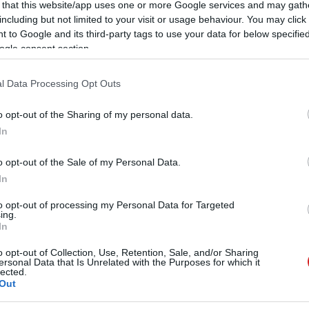
 that this website/app uses one or more Google services and may gath
including but not limited to your visit or usage behaviour. You may click 
 to Google and its third-party tags to use your data for below specifi
ogle consent section.
 új balatoni kardioösvény (X)
atonalmádiban.
l Data Processing Opt Outs
o opt-out of the Sharing of my personal data.
In
o opt-out of the Sale of my Personal Data.
In
to opt-out of processing my Personal Data for Targeted
Tetszik
ing.
In
o opt-out of Collection, Use, Retention, Sale, and/or Sharing
ersonal Data that Is Unrelated with the Purposes for which it
lected.
zászólások
Out