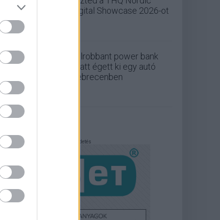
nézted a THQ Nordic
Digital Showcase 2026-ot
Felrobbant power bank
miatt égett ki egy autó
Debrecenben
Hirdetés