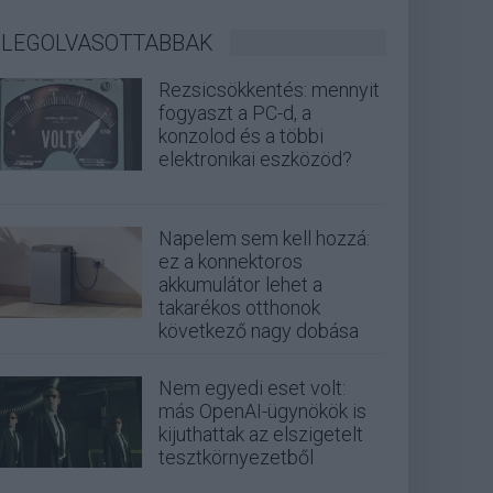
LEGOLVASOTTABBAK
Rezsicsökkentés: mennyit
fogyaszt a PC-d, a
konzolod és a többi
elektronikai eszközöd?
Napelem sem kell hozzá:
ez a konnektoros
akkumulátor lehet a
takarékos otthonok
következő nagy dobása
Nem egyedi eset volt:
más OpenAI-ügynökök is
kijuthattak az elszigetelt
tesztkörnyezetből