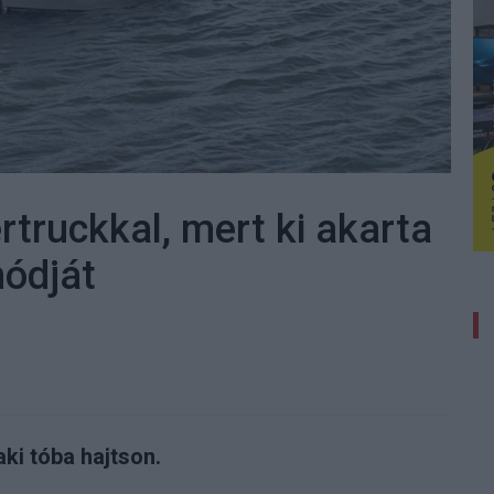
rtruckkal, mert ki akarta
módját
ki tóba hajtson.