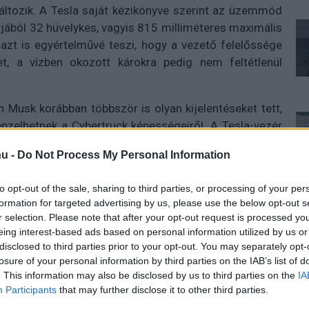
változik. A Tesla saját kézikönyve szerint az üzemmód
yjából 32 hüvelykes, vagyis 815 milliméteres maximális
 azt is egyértelművé teszi, hogy a vezető felelőssége
t, a vízben okozott károkra pedig nem feltétlenül
n Musk korábban többször is olyan kijelentéseket tett,
pzelhetnek a Cybertruck képességeiről. A Tesla-vezér
g vízállónak kellene lennie ahhoz, hogy rövid ideig akár
u -
Do Not Process My Personal Information
 nem túl hullámos tengeren átkelve. A sorozatgyártású
nél jóval földhözragadtabb: sekély víz, lassú haladás,
to opt-out of the sale, sharing to third parties, or processing of your per
formation for targeted advertising by us, please use the below opt-out s
r selection. Please note that after your opt-out request is processed y
dött sérüléssel, de jól mutatja, mennyire veszélyes
eing interest-based ads based on personal information utilized by us or
gtámogatott funkciót valaki szó szerint értelmez. A
disclosed to third parties prior to your opt-out. You may separately opt-
e pedig nem varázsgomb, hanem egy korlátozott
losure of your personal information by third parties on the IAB’s list of
i vannak. Aki tavat akar átszelni, annak továbbra is
. This information may also be disclosed by us to third parties on the
IA
Participants
that may further disclose it to other third parties.
somagolt elektromos pickupra van szüksége.