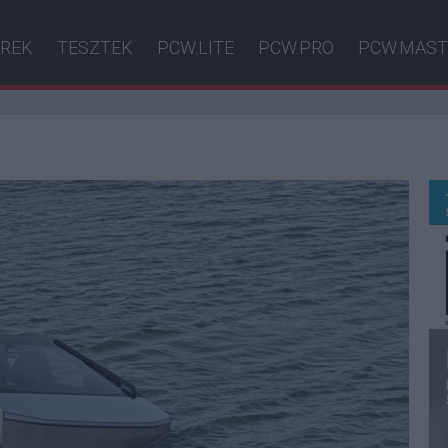
ÍREK
TESZTEK
PCW.LITE
PCW.PRO
PCW.MAST