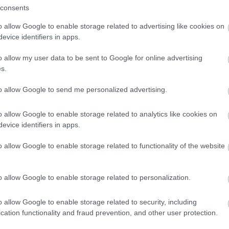
consents
lása csúnya csapdába
o allow Google to enable storage related to advertising like cookies on
evice identifiers in apps.
o allow my user data to be sent to Google for online advertising
s.
to allow Google to send me personalized advertising.
o allow Google to enable storage related to analytics like cookies on
evice identifiers in apps.
st.
o allow Google to enable storage related to functionality of the website
o allow Google to enable storage related to personalization.
k, hogy a gyártók nagyon szeretnék utolérni azt, amit
ardver, vékony gépház, masszív alumínium felépítés,
o allow Google to enable storage related to security, including
 az ember nem érzi rögtön, hogy valahol fájdalmas
cation functionality and fraud prevention, and other user protection.
ak az, hogy ezt nem elég lemásolni. Az Apple a saját