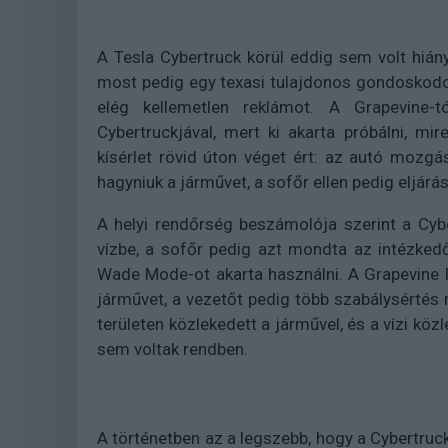
A Tesla Cybertruck körül eddig sem volt hián
most pedig egy texasi tulajdonos gondoskodo
elég kellemetlen reklámot. A Grapevine-
Cybertruckjával, mert ki akarta próbálni, m
kísérlet rövid úton véget ért: az autó mozgásk
hagyniuk a járművet, a sofőr ellen pedig eljárás
A helyi rendőrség beszámolója szerint a Cyb
vízbe, a sofőr pedig azt mondta az intézked
Wade Mode-ot akarta használni. A Grapevine F
járművet, a vezetőt pedig több szabálysértés mi
területen közlekedett a járművel, és a vízi kö
sem voltak rendben.
A történetben az a legszebb, hogy a Cybertru