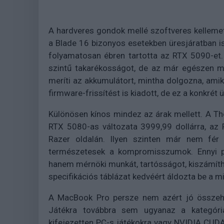
A hardveres gondok mellé szoftveres kellemet
a Blade 16 bizonyos esetekben üresjáratban is
folyamatosan ébren tartotta az RTX 5090-et.
szintű takarékosságot, de az már egészen m
meríti az akkumulátort, mintha dolgozna, amiko
firmware-frissítést is kiadott, de ez a konkré
Különösen kínos mindez az árak mellett. A Th
RTX 5080-as változata 3999,99 dollárra, az 
Razer oldalán. Ilyen szinten már nem fér
természetesek a kompromisszumok. Ennyi p
hanem mérnöki munkát, tartósságot, kiszámíth
specifikációs táblázat kedvéért áldozta be a 
A MacBook Pro persze nem azért jó összehas
Játékra továbbra sem ugyanaz a kategóri
kifejezetten PC-s játékokra vagy NVIDIA CUD