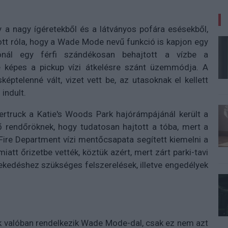
y a nagy ígéretekből és a látványos pofára esésekből,
tt róla, hogy a Wade Mode nevű funkció is kapjon egy
tónál egy férfi szándékosan behajtott a vízbe a
ire képes a pickup vízi átkelésre szánt üzemmódja. A
éptelenné vált, vizet vett be, az utasoknak el kellett
 indult.
ertruck a Katie's Woods Park hajórámpájánál került a
ő rendőröknek, hogy tudatosan hajtott a tóba, mert a
ire Department vízi mentőcsapata segített kiemelni a
att őrizetbe vették, köztük azért, mert zárt parki-tavi
zlekedéshez szükséges felszerelések, illetve engedélyek
ck valóban rendelkezik Wade Mode-dal, csak ez nem azt