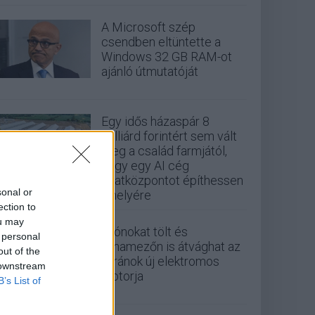
A Microsoft szép
csendben eltüntette a
Windows 32 GB RAM-ot
ajánló útmutatóját
Egy idős házaspár 8
milliárd forintért sem vált
meg a család farmjától,
hogy egy AI cég
adatközpontot építhessen
sonal or
a helyére
ection to
ou may
Drónokat tölt és
 personal
aknamezőn is átvághat az
out of the
ukránok új elektromos
 downstream
motorja
B’s List of