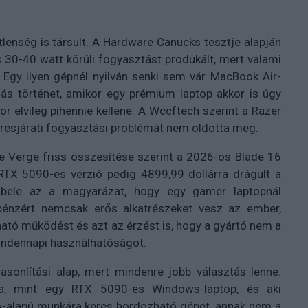
lenség is társult. A Hardware Canucks tesztje alapján
 30-40 watt körüli fogyasztást produkált, mert valami
 Egy ilyen gépnél nyilván senki sem vár MacBook Air-
ás történet, amikor egy prémium laptop akkor is úgy
r elvileg pihennie kellene. A Wccftech szerint a Razer
t üresjárati fogyasztási problémát nem oldotta meg.
e Verge friss összesítése szerint a 2026-os Blade 16
RTX 5090-es verzió pedig 4899,99 dollárra drágult a
 bele az a magyarázat, hogy egy gamer laptopnál
énzért nemcsak erős alkatrészeket vesz az ember,
ató működést és azt az érzést is, hogy a gyártó nem a
mindennapi használhatóságot.
onlítási alap, mert mindenre jobb választás lenne.
a, mint egy RTX 5090-es Windows-laptop, és aki
A-alapú munkára keres hordozható gépet, annak nem a