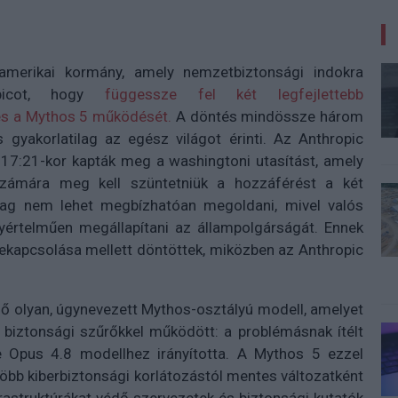
amerikai kormány, amely nemzetbiztonsági indokra
opicot, hogy
függessze fel két legfejlettebb
 és a Mythos 5 működését.
A döntés mindössze három
 gyakorlatilag az egész világot érinti. Az Anthropic
nt 17:21-kor kapták meg a washingtoni utasítást, amely
 számára meg kell szüntetniük a hozzáférést a két
ailag nem lehet megbízhatóan megoldani, mivel valós
yértelműen megállapítani az állampolgárságát. Ennek
lekapcsolása mellett döntöttek, miközben az Anthropic
első olyan, úgynevezett Mythos-osztályú modell, amelyet
 biztonsági szűrőkkel működött: a problémásnak ítélt
 Opus 4.8 modellhez irányította. A Mythos 5 ezzel
öbb kiberbiztonsági korlátozástól mentes változatként