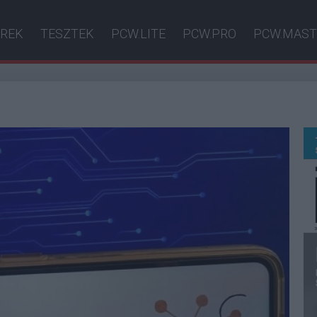
ÍREK
TESZTEK
PCW.LITE
PCW.PRO
PCW.MAST