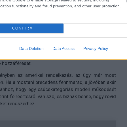
szközeihez. Hasonlóan fogalmazott Benjamin Haddad
cation functionality and fraud prevention, and other user protection.
z amerikai döntés felgyorsítja az MI körüli geopolitikai
át technológiai képességeit fejlessze.
k a történteket. Al Carns szerint a világ legfejlettebb
CONFIRM
ilyen mértékben függnek más országok technológiai
 egészségügyi intézmények is. Tom Tugendhat úgy véli, a
Data Deletion
Data Access
Privacy Policy
erkódokhoz kötődik, nem pedig a hagyományos katonai
ebben fogalmazott: közösségi oldalán egyszerűen azt
ló hozzáférését.
ényben az amerikai rendelkezés, az ügy már most
en. Ha a mostani precedens fennmarad, a jövőben akár
het ahhoz, hogy egy csúcskategóriás modell működését
rint félreértésről van szó, és bíznak benne, hogy rövid
a két rendszerhez.