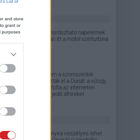
B’s List of
ZÖLD PÁLYA
er and store
to grant or
A hordozható napelemek
ed purposes
után itt a mobil szélturbina
Nem a szomszédok
zárták el a Dunát: a vízügy
cáfolta az interneten
terjedő álhíreket
GS HÍREK
Annyira veszélyes lehet
az OpenAI új modellje,