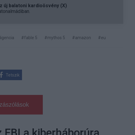
 új balatoni kardioösvény (X)
atonalmádiban.
ligencia
#fable 5
#mythos 5
#amazon
#eu
Tetszik
zászólások
z FBI a kiberháborúra