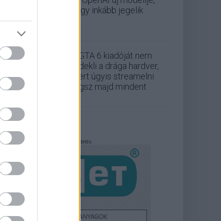
hogy inkább jegelik
A GTA 6 kiadóját nem
érdekli a drága hardver,
mert úgyis streamelni
fogsz majd mindent
Hirdetés