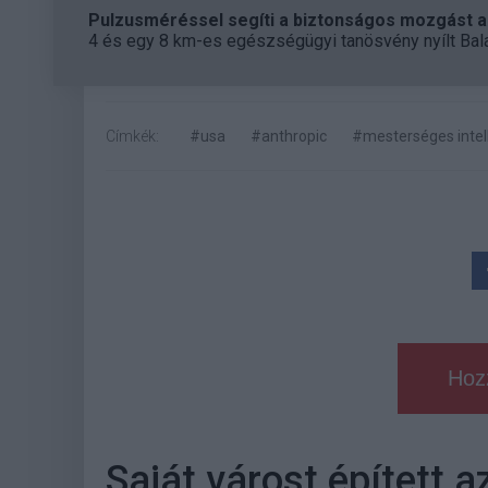
Pulzusméréssel segíti a biztonságos mozgást az
4 és egy 8 km-es egészségügyi tanösvény nyílt Bal
Címkék:
#usa
#anthropic
#mesterséges intel
Hoz
Saját várost épített a