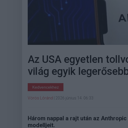
Az USA egyetlen tollv
világ egyik legerősebb
Kedvencekhez
Vörös Lóránd
|
2026 június 14. 06:33
Három nappal a rajt után az Anthropic 
modelljeit.