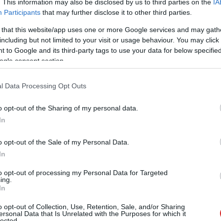
. This information may also be disclosed by us to third parties on the
IA
 van az úgynevezett szűk jailbreak és az univerzális
Participants
that may further disclose it to other third parties.
tekben képes információkat kinyerni a rendszerből, míg
 that this website/app uses one or more Google services and may gath
modell védelmi mechanizmusait. Az Anthropic szerint a
including but not limited to your visit or usage behaviour. You may click 
ális jailbreaket, bár a brit AI Safety Institute kutatói
 to Google and its third-party tags to use your data for below specifi
zleges megkerülési módszert egy speciális
ogle consent section.
l Data Processing Opt Outs
ányi tesztelést végeztek amerikai és brit kormányzati
yüttműködve. Egy nyilvános hibavadász program során
o opt-out of the Sharing of my personal data.
erült univerzális jailbreaket találni a rendszerhez. Az
In
apos adatmegőrzési szabályt is bevezetett a Fable és a
ügyfelek korábbi adatmegőrzés nélküli szerződéseit.
o opt-out of the Sale of my Personal Data.
okat a visszaélési mintázatokat, amelyek több különálló
In
to opt-out of processing my Personal Data for Targeted
ing.
n reagált a döntésre. Szerintük elfogadhatatlan, hogy
In
break miatt több százmillió ember számára elérhető
o opt-out of Collection, Use, Retention, Sale, and/or Sharing
thropic úgy véli, ha ez az elv általánossá válik, az
ersonal Data that Is Unrelated with the Purposes for which it
lected.