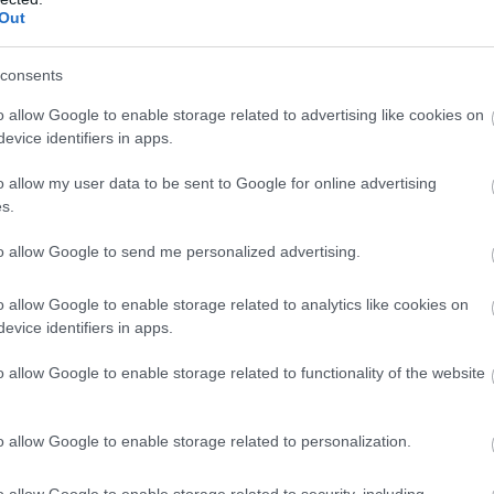
esterséges intelligenciák piacra kerülését. A vállalat
Out
egyértelmű és technikai tényeken alapuló jogi eljárás
 lépés pedig szerintük nem felel meg ezeknek a
consents
o allow Google to enable storage related to advertising like cookies on
inisztérium korábban
nemzetbiztonsági kockázatként
evice identifiers in apps.
vábbra is használta a Claude rendszert, mivel nem állt
o allow my user data to be sent to Google for online advertising
 emiatt pert indított a kormány ellen. Különösen furcsa
s.
ráció, amely biztonsági fenyegetésként hivatkozik a
öz technológiájának használatára, és engedélyezte a
to allow Google to send me personalized advertising.
álózatokon is.
o allow Google to enable storage related to analytics like cookies on
tott ki. Francia, brit és holland politikusok egyaránt
evice identifiers in apps.
onyítéka annak, milyen veszélyeket hordoz a külföldi
y fogalmaztak, hogy a mesterséges intelligencia mára
o allow Google to enable storage related to functionality of the website
nt az elektromos hálózat vagy az internet.
o allow Google to enable storage related to personalization.
ügynek
ébresztőként kellene szolgálnia Európa számára
,
hnológiájára támaszkodik, egyik napról a másikra
o allow Google to enable storage related to security, including