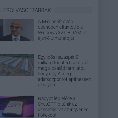
LEGOLVASOTTABBAK
A Microsoft szép
csendben eltüntette a
Windows 32 GB RAM-ot
ajánló útmutatóját
Egy idős házaspár 8
milliárd forintért sem vált
meg a család farmjától,
hogy egy AI cég
adatközpontot építhessen
a helyére
Nagyot lép előre a
ChatGPT, eltűnik az
üzenetkorlát az ingyenes
fiókokból