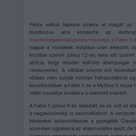
Példa nélküli lépésre szánta el magát az 
hivatkozva arra kötelezte az Anthr
mesterségesintelligencia-modellje, a Fable 5
nappal a modellek indulása után érkezett, és
közlése szerint június 12-én, helyi idő szeri
előírja, hogy minden külföldi állampolgár
rendszerhez. A vállalat szerint ezt technik
időben nem tudják minden felhasználóról eg
következtében a Fable 5 és a Mythos 5 teljes 
többi modellje továbbra is elérhető maradt.
A Fable 5 június 9-én debütált, és ez volt az 
a nagyközönség is használhatott. A rendszer
kéréseket automatikusan a gyengébb Claude
szemben ugyanarra az alapmodellre épült, de t