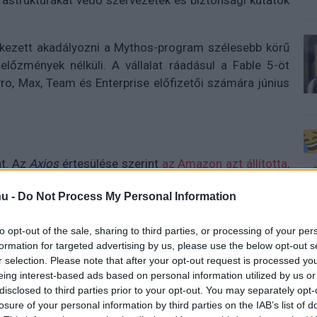
frastruktúrákat védő szervezetek és biztonsági kutatók
ekezett akadályozni a Mythos-program szélesebb körű
lőzmények nélküli. A vállalat ráadásul a Fable 5-öt
Pro, Max, Team és Enterprise előfizetői számára június
at. Az
Axios
értesülése szerint
az Amazon azt állította,
védelmét
. Az Anthropic szerint azonban csupán egy
u -
Do Not Process My Personal Information
dszerről van szó, amely lényegében arra épül, hogy a
bakeresésére kérik fel.
to opt-out of the sale, sharing to third parties, or processing of your per
 sebezhetőségek jelentéktelenek voltak, ráadásul már
formation for targeted advertising by us, please use the below opt-out s
r selection. Please note that after your opt-out request is processed y
 azt is állítja, hogy más fejlett rendszerek, köztük az
eing interest-based ads based on personal information utilized by us or
ndenféle biztonsági korlátozás megkerülése nélkül is
disclosed to third parties prior to your opt-out. You may separately opt-
losure of your personal information by third parties on the IAB’s list of