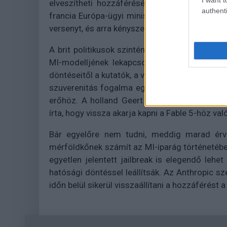
elveszítheti hozzáférését a legfontosabb e
authenti
francia Európa-ügyi miniszter is, aki szerint a
versenyt, és arra kényszeríti Európát, hogy saj
A brit politikusok szintén aggasztónak nevezté
MI-modelljének lekapcsolása jól mutatja, m
döntéseitől a kutatók, a vállalatok és akár az
szuverenitás fogalma egyre inkább a szoftv
erőhöz. A holland Geert Wilders ennél rövid
írta, hogy vissza akarja kapni a Fable 5-höz va
Bár egyelőre nem tudni, meddig marad érv
mérföldkőnek számít az MI-iparág történetéb
egyetlen jelentett jailbreak is elegendő le
hatósági döntéssel leállítsák. Az Anthropic sze
időn belül sikerül visszaállítani a hozzáférést 