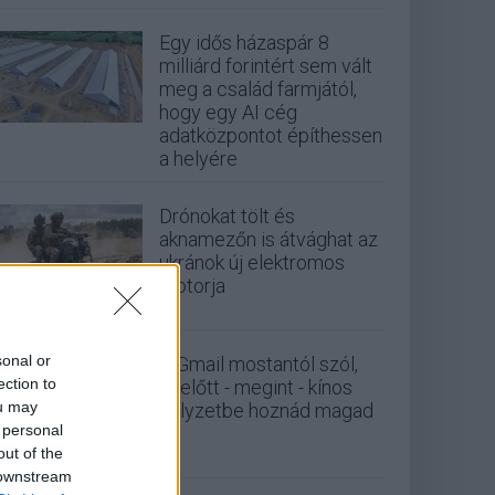
Egy idős házaspár 8
milliárd forintért sem vált
meg a család farmjától,
hogy egy AI cég
adatközpontot építhessen
a helyére
Drónokat tölt és
aknamezőn is átvághat az
ukránok új elektromos
motorja
sonal or
A Gmail mostantól szól,
ection to
mielőtt - megint - kínos
ou may
helyzetbe hoznád magad
 personal
out of the
 downstream