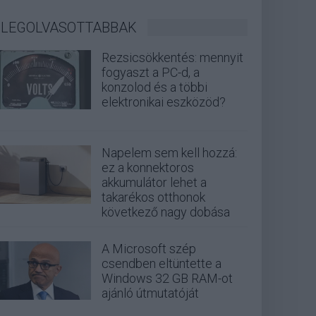
LEGOLVASOTTABBAK
Rezsicsökkentés: mennyit
fogyaszt a PC-d, a
konzolod és a többi
elektronikai eszközöd?
Napelem sem kell hozzá:
ez a konnektoros
akkumulátor lehet a
takarékos otthonok
következő nagy dobása
A Microsoft szép
csendben eltüntette a
Windows 32 GB RAM-ot
ajánló útmutatóját