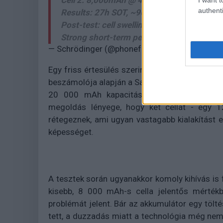
Cell 2: 8,000mAh @ 4mm
authenti
Results: 27h SOT, ~960 cycles over 1 year.
Post-test: cell swelling detected → longevit
Strong short-term performance. Long stabil
— Schrödinger (@phonefuturist)
December 25,
Egy friss értesülés szerint azonban a háttérb
beszámolója alapján a Samsung akkumulátorgyá
20 000 mAh kapacitású, úgynevezett dupla
megoldás lényege, hogy két cellát - egy
rétegeznek, ami ugyan vastagabb kialakítást 
képességet.
A tesztek során ugyanakkor komoly kihívás is fe
kisebb, 8 000 mAh-s cella jelentős mérté
problémát jelent. Bár az akkumulátor egy töltés
tett, a duzzadás miatt a technológia még ne