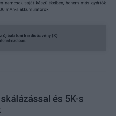
ben nemcsak saját készülékeiben, hanem más gyártók
 000 mAh-s akkumulátorok.
 új balatoni kardioösvény (X)
atonalmádiban.
I skálázással és 5K-s
k