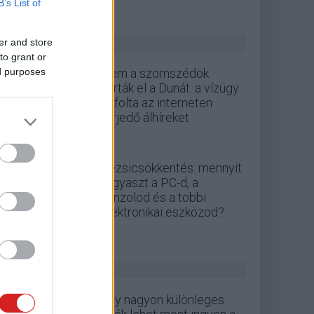
B’s List of
ZÖLD PÁLYA
er and store
to grant or
ed purposes
Nem a szomszédok
zárták el a Dunát: a vízügy
cáfolta az interneten
terjedő álhíreket
Rezsicsökkentés: mennyit
fogyaszt a PC-d, a
konzolod és a többi
elektronikai eszközöd?
GS HÍREK
Egy nagyon különleges