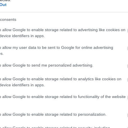
Out
consents
o allow Google to enable storage related to advertising like cookies on
evice identifiers in apps.
lőrelépés lehet az üzemidő tekintetében.
o allow my user data to be sent to Google for online advertising
s.
át követett az okostelefonos akkumulátorok terén,
to allow Google to send me personalized advertising.
s és a Honor már nagy kapacitású szilícium-szén
o allow Google to enable storage related to analytics like cookies on
abb csúcskészülékei, a Galaxy S25 Ultra és az S25 Edge
evice identifiers in apps.
rokat használnak, ami sokakban felvetette a kérdést:
Samsung.
o allow Google to enable storage related to functionality of the website
00mAh).
o allow Google to enable storage related to personalization.
o allow Google to enable storage related to security, including