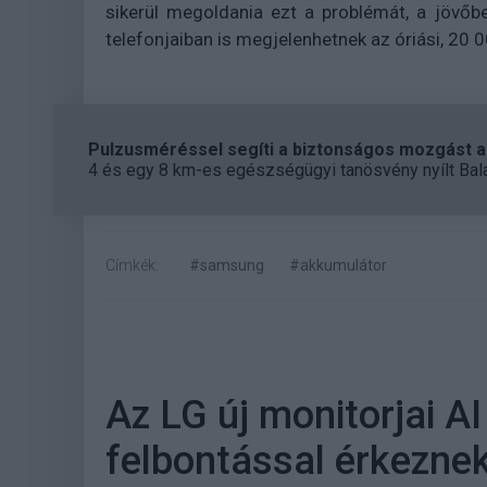
sikerül megoldania ezt a problémát, a jövő
telefonjaiban is megjelenhetnek az óriási, 20
Pulzusméréssel segíti a biztonságos mozgást az
4 és egy 8 km-es egészségügyi tanösvény nyílt Bal
Címkék:
#samsung
#akkumulátor
Az LG új monitorjai A
felbontással érkezne