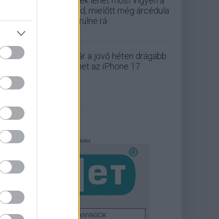
játék lehet most ingyen a
tiéd, mielőtt még árcédula
kerülne rá
Már a jövő héten drágább
lehet az iPhone 17
Hirdetés