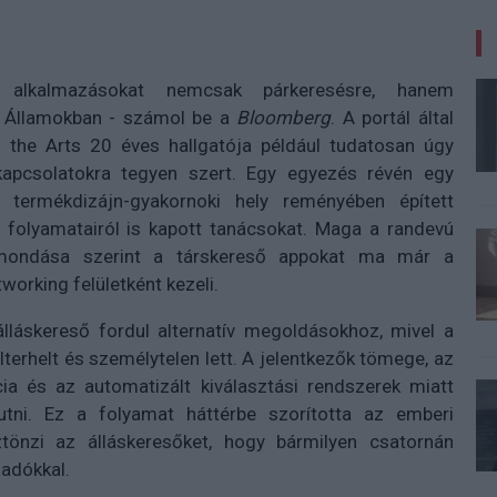
 alkalmazásokat nemcsak párkeresésre, hanem
lt Államokban - számol be a
Bloomberg
. A portál által
of the Arts 20 éves hallgatója például tudatosan úgy
i kapcsolatokra tegyen szert. Egy egyezés révén egy
i termékdizájn-gyakornoki hely reményében épített
i folyamatairól is kapott tanácsokat. Maga a randevú
mondása szerint a társkereső appokat ma már a
orking felületként kezeli.
lláskereső fordul alternatív megoldásokhoz, mivel a
terhelt és személytelen lett. A jelentkezők tömege, az
cia és az automatizált kiválasztási rendszerek miatt
tni. Ez a folyamat háttérbe szorította az emberi
tönzi az álláskeresőket, hogy bármilyen csatornán
aadókkal.