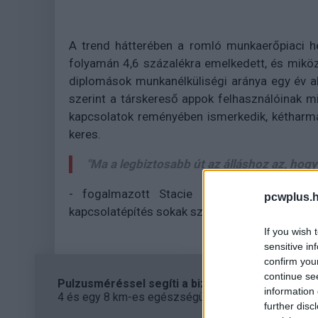
A trend hátterében a romló munkaerőpiaci he
folyamán 4,6 százalékra emelkedett, és miköz
diplomások munkanélküliségi aránya egy év ala
szerint a társkereső appok felhasználóinak m
kapcsolatok reményében ismerkedik, kétharm
keres.
"Ma a legbiztosabb út az álláshoz az, hogy
- fogalmazott Stacie Haller, a ResumeBuil
pcwplus.h
kapcsolatépítés sokak számára az egyetlen kiú
If you wish 
sensitive in
confirm you
continue se
Pulzusméréssel segíti a biztonságos mozgást az
information 
4 és egy 8 km-es egészségügyi tanösvény nyílt Bal
further disc