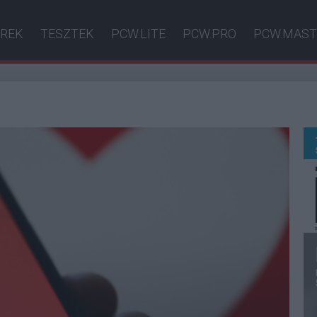
ÍREK
TESZTEK
PCW.LITE
PCW.PRO
PCW.MAST