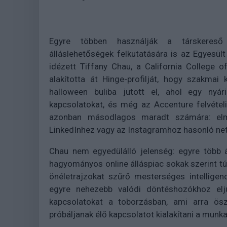
Egyre többen használják a társkereső
álláslehetőségek felkutatására is az Egyesü
idézett Tiffany Chau, a California College 
alakította át Hinge-profilját, hogy szakma
halloween buliba jutott el, ahol egy nyár
kapcsolatokat, és még az Accenture felvétel
azonban másodlagos maradt számára: el
LinkedInhez vagy az Instagramhoz hasonló netw
Chau nem egyedülálló jelenség: egyre több á
hagyományos online álláspiac sokak szerint túl
önéletrajzokat szűrő mesterséges intelligen
egyre nehezebb valódi döntéshozókhoz elju
kapcsolatokat a toborzásban, ami arra ösz
próbáljanak élő kapcsolatot kialakítani a munk