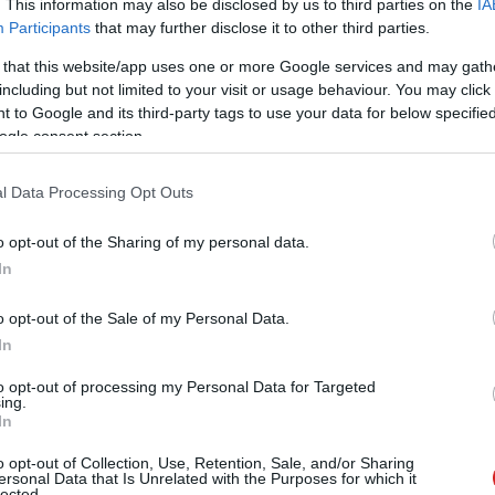
. This information may also be disclosed by us to third parties on the
IA
Participants
that may further disclose it to other third parties.
#álláskeresés
 that this website/app uses one or more Google services and may gath
including but not limited to your visit or usage behaviour. You may click 
 to Google and its third-party tags to use your data for below specifi
ogle consent section.
l Data Processing Opt Outs
Tetszik
o opt-out of the Sharing of my personal data.
In
zászólások
o opt-out of the Sale of my Personal Data.
In
to opt-out of processing my Personal Data for Targeted
látoron dolgozhat a
ing.
In
o opt-out of Collection, Use, Retention, Sale, and/or Sharing
ersonal Data that Is Unrelated with the Purposes for which it
lected.