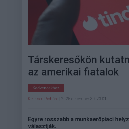
Társkeresőkön kutatn
az amerikai fiatalok
Kedvencekhez
Kelemen Richárd
|
2025 december 30. 20:01
Egyre rosszabb a munkaerőpiaci helyze
választják.