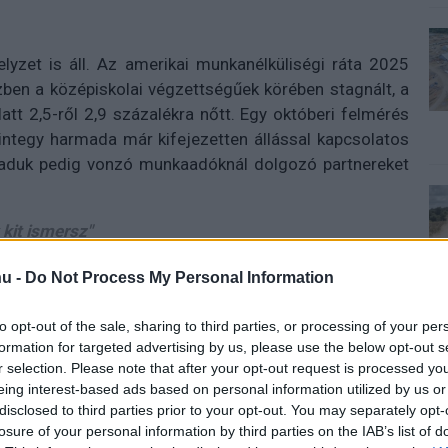
lyzet is áll. Az amerikai munkanélküliségi ráta 2025
ben a középiskolai végzettségűek körében stagnált, a
tt 2,5-ről 2,9 százalékra nőtt. Egy októberi felmérés
integy harmada már kifejezetten állással kapcsolatos
aduk pedig vonzó munkaadóknál dolgozó partnereket
 kit ismersz"
der.com vezető karriertanácsadója, aki szerint a
u -
Do Not Process My Personal Information
t a nehézkes álláskeresési folyamatból.
to opt-out of the sale, sharing to third parties, or processing of your per
formation for targeted advertising by us, please use the below opt-out s
r selection. Please note that after your opt-out request is processed y
eing interest-based ads based on personal information utilized by us or
 új balatoni kardioösvény (X)
disclosed to third parties prior to your opt-out. You may separately opt-
atonalmádiban.
losure of your personal information by third parties on the IAB’s list of